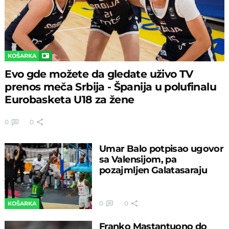
KOŠARKA
Evo gde možete da gledate uživo TV
prenos meča Srbija - Španija u polufinalu
Eurobasketa U18 za žene
0
0
Umar Balo potpisao ugovor
sa Valensijom, pa
pozajmljen Galatasaraju
0
0
KOŠARKA
Franko Mastantuono do