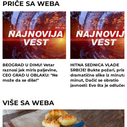
PRIČE SA WEBA
BEOGRAD U DIMU! Vetar
HITNA SEDNICA VLADE
raznosi jak miris paljevine,
SRBIJE! Bukte požari, prist
CEO GRAD U OBLAKU: "Ne
dramatične slike iz minuta
može da se diše!"
minut, Dačić se obratio
javnosti: Evo šta je odluče
VIŠE SA WEBA