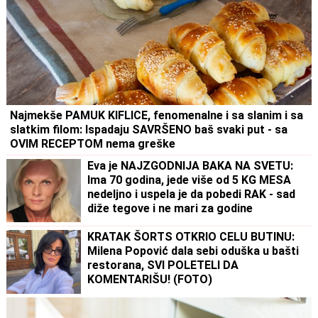
Najmekše PAMUK KIFLICE, fenomenalne i sa slanim i sa
slatkim filom: Ispadaju SAVRŠENO baš svaki put - sa
OVIM RECEPTOM nema greške
Eva je NAJZGODNIJA BAKA NA SVETU:
Ima 70 godina, jede više od 5 KG MESA
nedeljno i uspela je da pobedi RAK - sad
diže tegove i ne mari za godine
KRATAK ŠORTS OTKRIO CELU BUTINU:
Milena Popović dala sebi oduška u bašti
restorana, SVI POLETELI DA
KOMENTARIŠU! (FOTO)