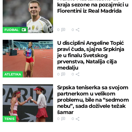
kraja sezone na pozajmici u
Fiorentini iz Real Madrida
0
0
FUDBAL
U disciplini Angeline Topić
pravi čuda, sjajna Srpkinja
je u finalu Svetskog
prvenstva, Natalija cilja
medalju
0
0
ATLETIKA
Srpska teniserka sa svojom
partnerkom u velikom
problemu, bile na “sedmom
nebu”, sada doživele težak
šamar
0
0
TENIS