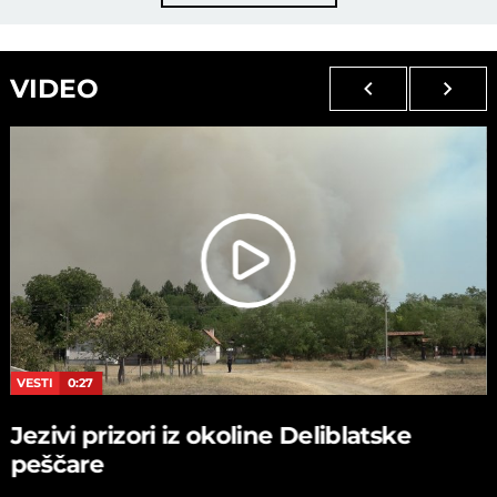
VIDEO
VESTI
0:27
Jezivi prizori iz okoline Deliblatske
peščare