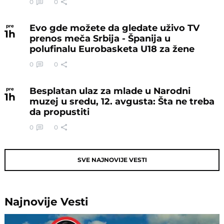
0
0
Evo gde možete da gledate uživo TV
pre
1
h
prenos meča Srbija - Španija u
polufinalu Eurobasketa U18 za žene
0
0
Besplatan ulaz za mlade u Narodni
pre
1
h
muzej u sredu, 12. avgusta: Šta ne treba
da propustiti
0
0
SVE NAJNOVIJE VESTI
Najnovije
Vesti