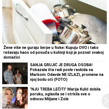
Žene više ne guraju šerpe u fioke: Kupuju OVO i tako
rešavaju haos od posuđa u kuhinji koji je poznat svakoj
domaćici
SANJA GRUJIĆ JE DRUGA OSOBA!
Pokazala šta radi posle raskida sa
Markom: Odavde NE IZLAZI, promene na
njoj bodu oči (FOTO)
"NJU TREBA LEČITI" Marija Kulić dobila
poruku, oglasila se i otrkila sve o
odnosu Miljane i Zole