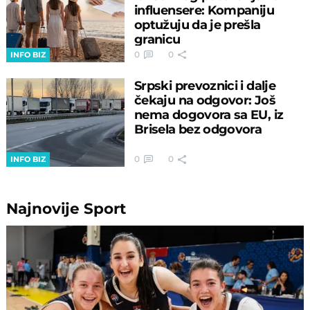
influensere: Kompaniju
optužuju da je prešla
granicu
0
0
INFO BIZ
Srpski prevoznici i dalje
čekaju na odgovor: Još
nema dogovora sa EU, iz
Brisela bez odgovora
0
0
INFO BIZ
Najnovije
Sport