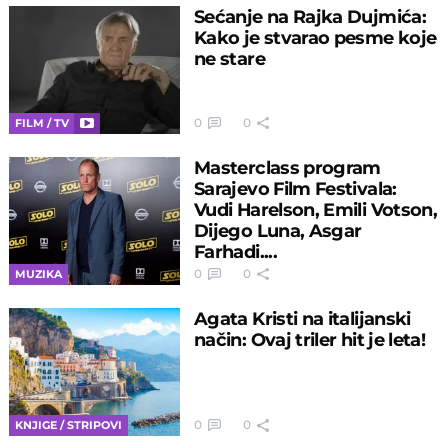
Sećanje na Rajka Dujmića:
Kako je stvarao pesme koje
ne stare
0
0
FILM / TV
Masterclass program
Sarajevo Film Festivala:
Vudi Harelson, Emili Votson,
Dijego Luna, Asgar
Farhadi....
0
0
MUZIKA
Agata Kristi na italijanski
način: Ovaj triler hit je leta!
0
0
KNJIGE / STRIPOVI