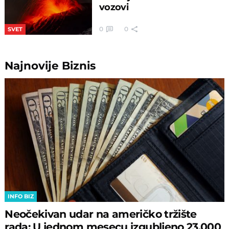
vozovi
0
0
SVET
Najnovije
Biznis
INFO BIZ
Neočekivan udar na američko tržište
rada: U jednom mesecu izgubljeno 23.000