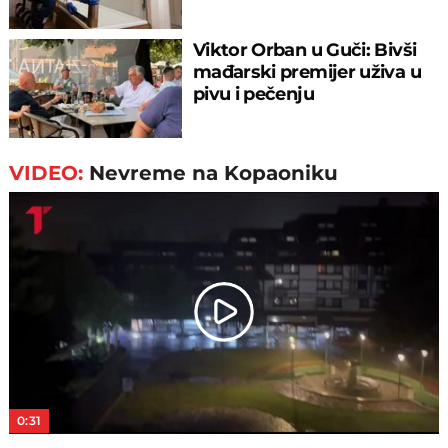
Viktor Orban u Guči: Bivši
mađarski premijer uživa u
pivu i pečenju
VIDEO:
Nevreme na Kopaoniku
Play
Video
0:31