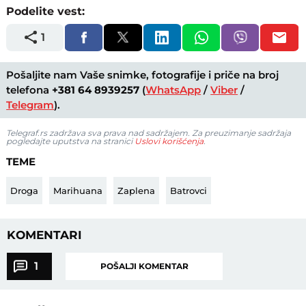
Podelite vest:
1
Pošaljite nam Vaše snimke, fotografije i priče na broj
telefona
+381 64 8939257
(
WhatsApp
/
Viber
/
Telegram
).
Telegraf.rs zadržava sva prava nad sadržajem. Za preuzimanje sadržaja
pogledajte uputstva na stranici
Uslovi korišćenja
.
TEME
Droga
Marihuana
Zaplena
Batrovci
KOMENTARI
1
POŠALJI KOMENTAR