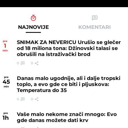
NAJNOVIJE
KOMENTARI
SNIMAK ZA NEVERICU Urušio se glečer
pre
1
od 18 miliona tona: Džinovski talasi se
min
obrušili na istraživački brod
0
0
Danas malo ugodnije, ali i dalje tropski
pre
45
toplo, a evo gde ce biti i pljuskova:
min
Temperatura do 35
0
0
Vaše malo nekome znači mnogo: Evo
pre
1
h
gde danas možete dati krv