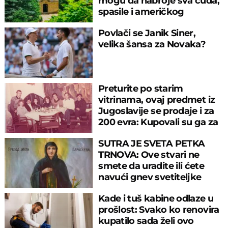
mogu da nabroje sva čuda,
spasile i američkog
ambasadora
Povlači se Janik Siner,
velika šansa za Novaka?
Preturite po starim
vitrinama, ovaj predmet iz
Jugoslavije se prodaje i za
200 evra: Kupovali su ga za
sitniš
SUTRA JE SVETA PETKA
TRNOVA: Ove stvari ne
smete da uradite ili ćete
navući gnev svetiteljke
Kade i tuš kabine odlaze u
prošlost: Svako ko renovira
kupatilo sada želi ovo