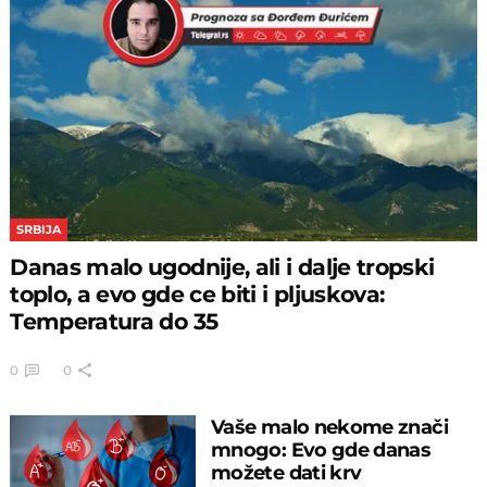
SRBIJA
Danas malo ugodnije, ali i dalje tropski
toplo, a evo gde ce biti i pljuskova:
Temperatura do 35
0
0
Vaše malo nekome znači
mnogo: Evo gde danas
možete dati krv