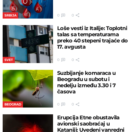
0
0
SRBIJA
Loše vesti iz Italije: Toplotni
talas sa temperaturama
preko 40 stepeni trajaće do
17. avgusta
0
0
SVET
Suzbijanje komaraca u
Beogradu u subotu i
nedelju između 3.30 i 7
časova
0
0
BEOGRAD
Erupcija Etne obustavila
avionski saobraćaj u
Kataniji: Uvedeni vanredni