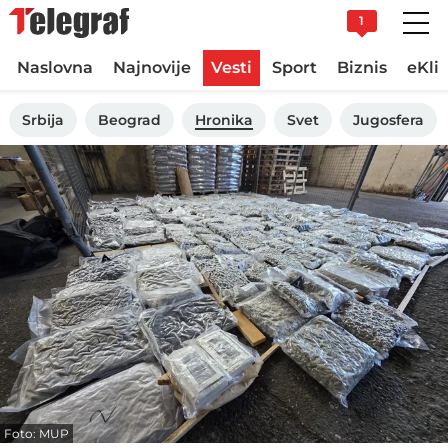
1
Naslovna
Najnovije
Vesti
Sport
Biznis
eKli
Srbija
Beograd
Hronika
Svet
Jugosfera
Foto: MUP