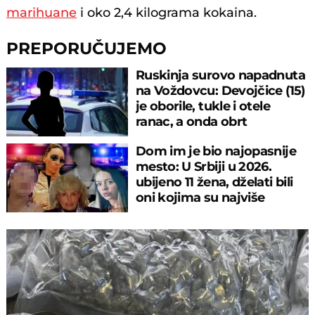
marihuane
i oko 2,4 kilograma kokaina.
PREPORUČUJEMO
Ruskinja surovo napadnuta
na Voždovcu: Devojčice (15)
je oborile, tukle i otele
ranac, a onda obrt
Dom im je bio najopasnije
mesto: U Srbiji u 2026.
ubijeno 11 žena, dželati bili
oni kojima su najviše
verovale