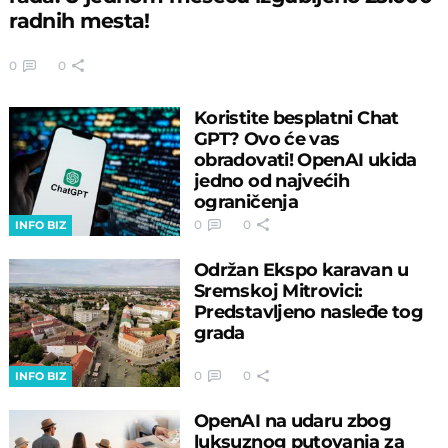
radnih mesta!
0
0
Koristite besplatni Chat
GPT? Ovo će vas
obradovati! OpenAI ukida
jedno od najvećih
ograničenja
0
0
INFO BIZ
Održan Ekspo karavan u
Sremskoj Mitrovici:
Predstavljeno nasleđe tog
grada
0
0
INFO BIZ
OpenAI na udaru zbog
luksuznog putovanja za