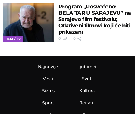
Program „Posvećeno:
BELA TAR U SARAJEVU” na
Sarajevo film festivalu;
Otkriveni filmovi koji će biti
prikazani
0
0
FILM / TV
Najnovije
Ljubimci
Vesti
Svet
Biznis
Kultura
Sport
Jetset
Nauka
Ona
Aero
Zanimljivosti