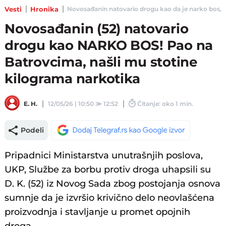
Vesti
Hronika
Novosađanin natovario drogu kao da je narko bos, pa
Novosađanin (52) natovario
drogu kao NARKO BOS! Pao na
Batrovcima, našli mu stotine
kilograma narkotika
E. H.
12/05/26 | 10:50
≫
12:52
Čitanje: oko 1 min.
Podeli
Pripadnici Ministarstva unutrašnjih poslova,
UKP, Službe za borbu protiv droga uhapsili su
D. K. (52) iz Novog Sada zbog postojanja osnova
sumnje da je izvršio krivično delo neovlašćena
proizvodnja i stavljanje u promet opojnih