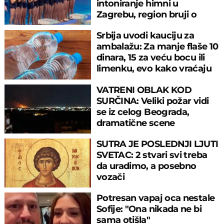
intoniranje himni u
Zagrebu, region bruji o
velikom propustu
Srbija uvodi kauciju za
ambalažu: Za manje flaše 10
dinara, 15 za veću bocu ili
limenku, evo kako vraćaju
pare
VATRENI OBLAK KOD
SURČINA: Veliki požar vidi
se iz celog Beograda,
dramatične scene
uznemirile prestonicu
SUTRA JE POSLEDNJI LJUTI
SVETAC: 2 stvari svi treba
da uradimo, a posebno
vozači
Potresan vapaj oca nestale
Sofije: "Ona nikada ne bi
sama otišla"