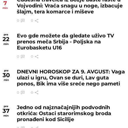
7
Vojvodini: Vraća snagu u noge, izbacuje
min
šlajm, tera komarce i miševe
0
0
Evo gde možete da gledate uživo TV
pre
22
prenos meča Srbija - Poljska na
min
Eurobasketu U16
0
0
DNEVNI HOROSKOP ZA 9. AVGUST: Vaga
pre
30
ulazi u igru, Ovan se duri, Lav guta
min
ponos, Bik ima više sreće nego pameti
0
0
Jedno od najznačajnijih podvodnih
pre
37
otkrića: Ostaci starorimskog broda
min
pronađeni kod Sicilije