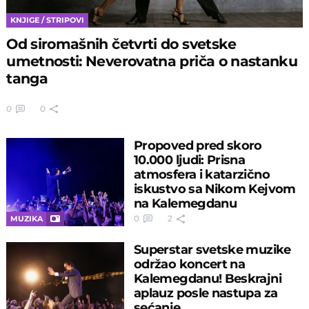
KNJIGE / STRIPOVI
Od siromašnih četvrti do svetske
umetnosti: Neverovatna priča o nastanku
tanga
0
0
Propoved pred skoro
10.000 ljudi: Prisna
atmosfera i katarzično
iskustvo sa Nikom Kejvom
na Kalemegdanu
0
2
MUZIKA
Superstar svetske muzike
održao koncert na
Kalemegdanu! Beskrajni
aplauz posle nastupa za
sećanje