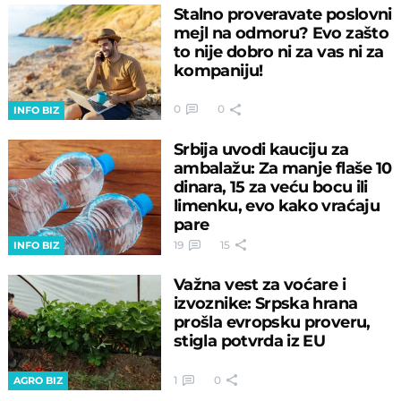
Stalno proveravate poslovni
mejl na odmoru? Evo zašto
to nije dobro ni za vas ni za
kompaniju!
0
0
INFO BIZ
Srbija uvodi kauciju za
ambalažu: Za manje flaše 10
dinara, 15 za veću bocu ili
limenku, evo kako vraćaju
pare
19
15
INFO BIZ
Važna vest za voćare i
izvoznike: Srpska hrana
prošla evropsku proveru,
stigla potvrda iz EU
1
0
AGRO BIZ