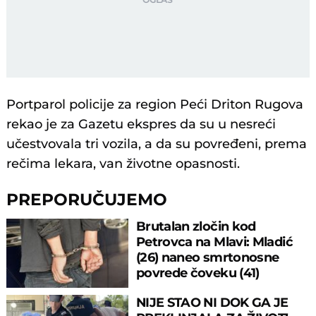
Portparol policije za region Peći Driton Rugova
rekao je za Gazetu ekspres da su u nesreći
učestvovala tri vozila, a da su povređeni, prema
rečima lekara, van životne opasnosti.
PREPORUČUJEMO
Brutalan zločin kod
Petrovca na Mlavi: Mladić
(26) naneo smrtonosne
povrede čoveku (41)
NIJE STAO NI DOK GA JE