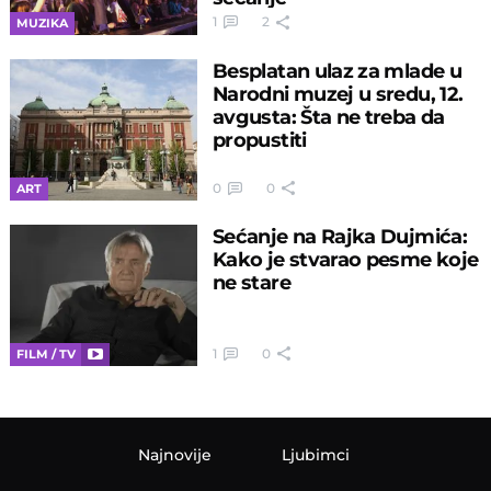
1
2
MUZIKA
Besplatan ulaz za mlade u
Narodni muzej u sredu, 12.
avgusta: Šta ne treba da
propustiti
0
0
ART
Sećanje na Rajka Dujmića:
Kako je stvarao pesme koje
ne stare
1
0
FILM / TV
Najnovije
Ljubimci