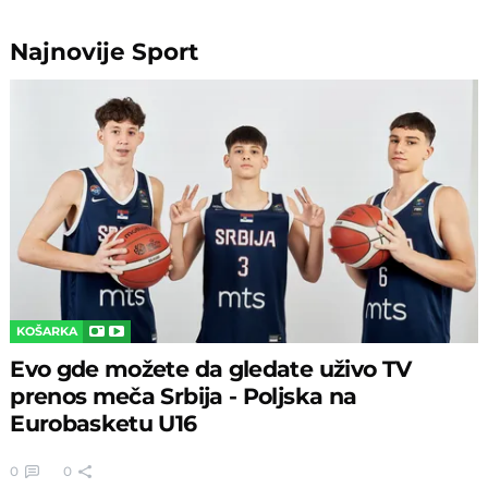
Najnovije
Sport
KOŠARKA
Evo gde možete da gledate uživo TV
prenos meča Srbija - Poljska na
Eurobasketu U16
0
0