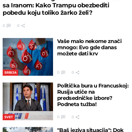
sa Iranom: Kako Trampu obezbediti
pobedu koju toliko žarko želi?
0
0
Vaše malo nekome znači
mnogo: Evo gde danas
možete dati krv
0
0
SRBIJA
Politička bura u Francuskoj:
Rusija utiče na
predsedničke izbore?
Podneta tužba!
0
0
SVET
"Baš jeziva situacija": Dok