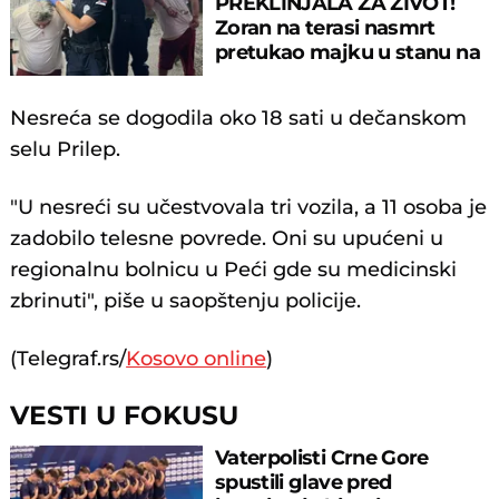
PREKLINJALA ZA ŽIVOT!
Zoran na terasi nasmrt
pretukao majku u stanu na
Novom Beogradu!
Nesreća se dogodila oko 18 sati u dečanskom
selu Prilep.
"U nesreći su učestvovala tri vozila, a 11 osoba je
zadobilo telesne povrede. Oni su upućeni u
regionalnu bolnicu u Peći gde su medicinski
zbrinuti", piše u saopštenju policije.
(Telegraf.rs/
Kosovo online
)
VESTI U FOKUSU
Vaterpolisti Crne Gore
spustili glave pred