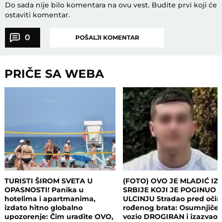
Do sada nije bilo komentara na ovu vest.
Budite prvi koji će
ostaviti komentar.
0
POŠALJI KOMENTAR
PRIČE SA WEBA
TURISTI ŠIROM SVETA U
(FOTO) OVO JE MLADIĆ IZ
OPASNOSTI! Panika u
SRBIJE KOJI JE POGINUO 
hotelima i apartmanima,
ULCINJU Stradao pred oči
izdato hitno globalno
rođenog brata: Osumnjičen
upozorenje: Čim uradite OVO,
vozio DROGIRAN i izazvao