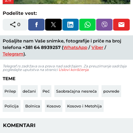
2:11
Podelite vest:
0
Pošaljite nam Vaše snimke, fotografije i priče na broj
telefona
+381 64 8939257
(
WhatsApp
/
Viber
/
Telegram
).
Telegraf.rs zadržava sva prava nad sadržajem. Za preuzimanje sadržaja
pogledajte uputstva na stranici
Uslovi korišćenja
.
TEME
Prilep
dečani
Peć
Saobraćajna nesreća
povrede
Policija
Bolnica
Kosovo
Kosovo i Metohija
KOMENTARI