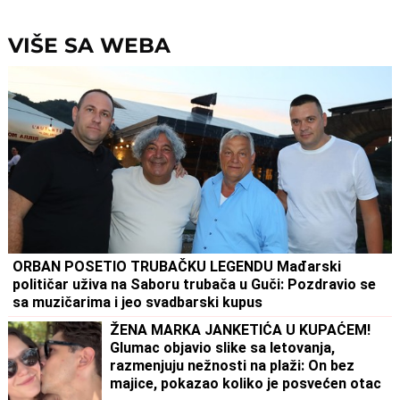
postajete meta opasnog
nesreću
napada!
VIŠE SA WEBA
ORBAN POSETIO TRUBAČKU LEGENDU Mađarski
političar uživa na Saboru trubača u Guči: Pozdravio se
sa muzičarima i jeo svadbarski kupus
ŽENA MARKA JANKETIĆA U KUPAĆEM!
Glumac objavio slike sa letovanja,
razmenjuju nežnosti na plaži: On bez
majice, pokazao koliko je posvećen otac