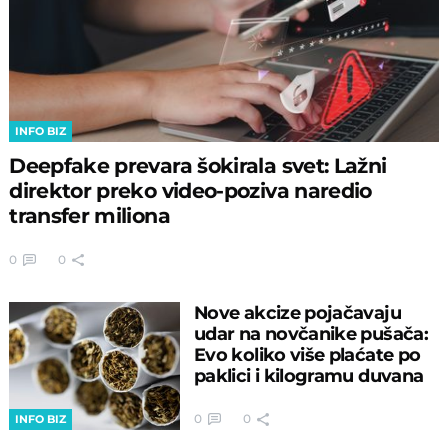
INFO BIZ
Deepfake prevara šokirala svet: Lažni
direktor preko video-poziva naredio
transfer miliona
0
0
Nove akcize pojačavaju
udar na novčanike pušača:
Evo koliko više plaćate po
paklici i kilogramu duvana
0
0
INFO BIZ