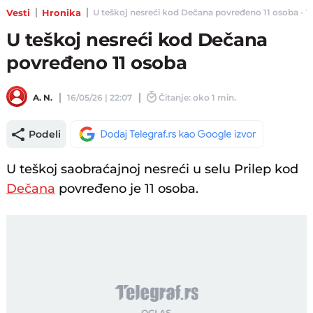
Vesti
Hronika
U teškoj nesreći kod Dečana povređeno 11 osoba - Ves
U teškoj nesreći kod Dečana
povređeno 11 osoba
A. N.
16/05/26 | 22:07
Čitanje: oko 1 min.
Podeli
U teškoj saobraćajnoj nesreći u selu Prilep kod
Dečana
povređeno je 11 osoba.