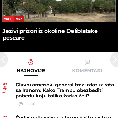
VESTI
0:27
Jezivi prizori iz okoline Deliblatske
peščare
NAJNOVIJE
KOMENTARI
Glavni američki general traži izlaz iz rata
pre
4
sa Iranom: Kako Trampu obezbediti
min
pobedu koju toliko žarko želi?
0
0
Čudesna travčica iz božje bašte raste u
pre