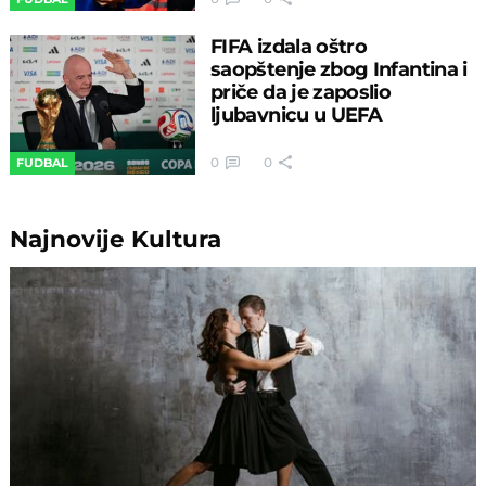
FIFA izdala oštro
saopštenje zbog Infantina i
priče da je zaposlio
ljubavnicu u UEFA
0
0
FUDBAL
Najnovije
Kultura