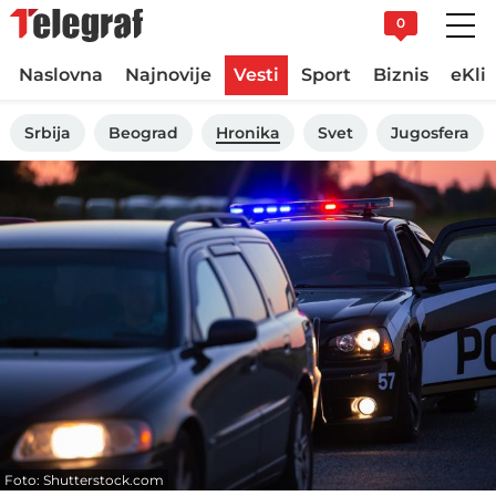
0
Naslovna
Najnovije
Vesti
Sport
Biznis
eKli
Srbija
Beograd
Hronika
Svet
Jugosfera
Foto: Shutterstock.com