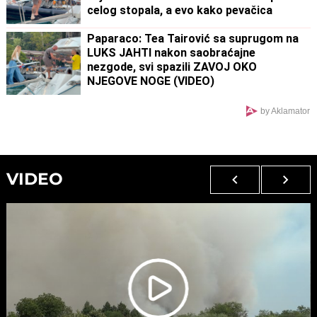
celog stopala, a evo kako pevačica
izgleda nakon udesa u Crnoj Gori
Paparaco: Tea Tairović sa suprugom na
LUKS JAHTI nakon saobraćajne
nezgode, svi spazili ZAVOJ OKO
NJEGOVE NOGE (VIDEO)
by Aklamator
VIDEO