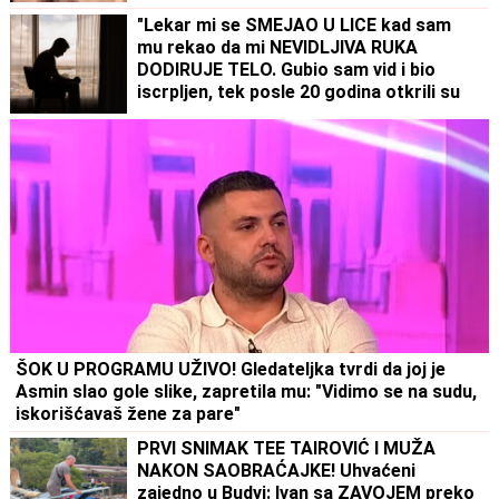
"Lekar mi se SMEJAO U LICE kad sam
mu rekao da mi NEVIDLJIVA RUKA
DODIRUJE TELO. Gubio sam vid i bio
iscrpljen, tek posle 20 godina otkrili su
od ČEGA BOLUJEM"
ŠOK U PROGRAMU UŽIVO! Gledateljka tvrdi da joj je
Asmin slao gole slike, zapretila mu: "Vidimo se na sudu,
iskorišćavaš žene za pare"
PRVI SNIMAK TEE TAIROVIĆ I MUŽA
NAKON SAOBRAĆAJKE! Uhvaćeni
zajedno u Budvi: Ivan sa ZAVOJEM preko