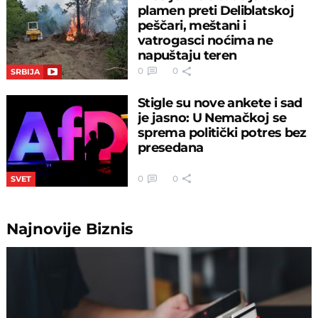
plamen preti Deliblatskoj
peščari, meštani i
vatrogasci noćima ne
napuštaju teren
0
0
SRBIJA
Stigle su nove ankete i sad
je jasno: U Nemačkoj se
sprema politički potres bez
presedana
0
0
SVET
Najnovije
Biznis