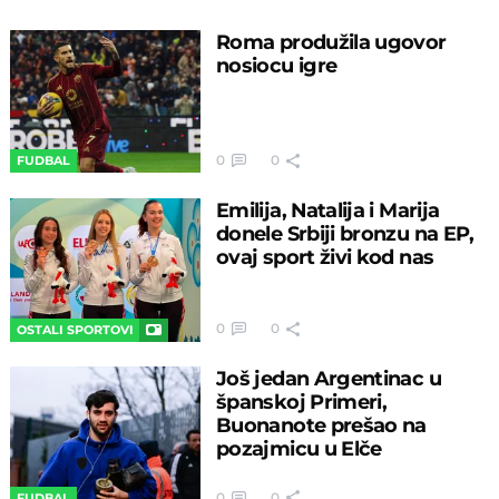
Roma produžila ugovor
nosiocu igre
0
0
FUDBAL
Emilija, Natalija i Marija
donele Srbiji bronzu na EP,
ovaj sport živi kod nas
0
0
OSTALI SPORTOVI
Još jedan Argentinac u
španskoj Primeri,
Buonanote prešao na
pozajmicu u Elče
0
0
FUDBAL