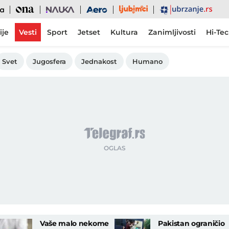
Ljubimci
Ona
Nauka
Aero
Ubrzanje
ije
Vesti
Sport
Jetset
Kultura
Zanimljivosti
Hi-Te
Svet
Jugosfera
Jednakost
Humano
Vaše malo nekome
Pakistan ograničio