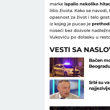
marke
ispalio nekoliko hit
lišio života. Kako se navod
opasnost za život i telo gosti
iz kojeg je pucao je
prethod
noseći bez dozvole nadležno
Vukoviću po dolasku u resto
VESTI SA NASL
Bačen mol
Beograd
Srbi su va
najjezivij