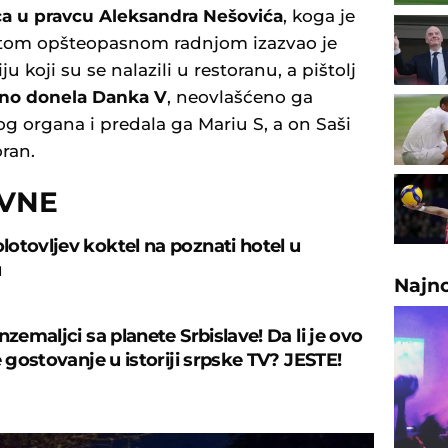
aca u pravcu Aleksandra Nešovića
, koga je
i, tom opšteopasnom radnjom izazvao je
ju koji su se nalazili u restoranu, a pištolj
no donela Danka V
, neovlašćeno ga
g organa i predala ga Mariu S, a on Saši
ran.
OVNE
otovljev koktel na poznati hotel u
u
Najn
nzemaljci sa planete Srbislave! Da li je ovo
e gostovanje u istoriji srpske TV? JESTE!