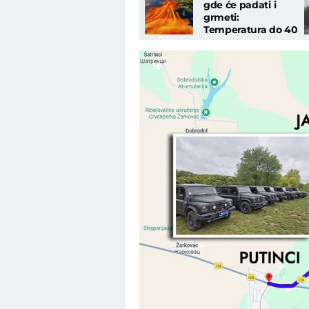
gde će padati i
grmeti:
Temperatura do 40
stepeni