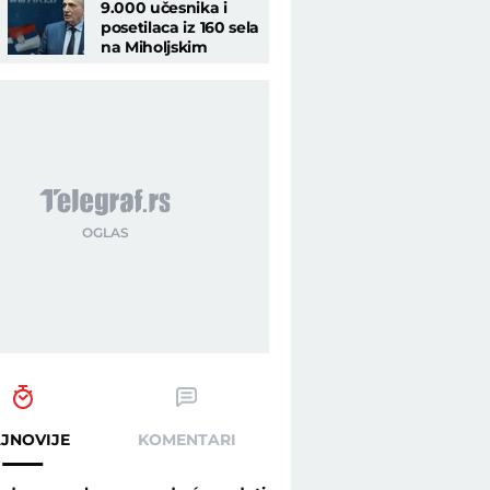
9.000 učesnika i
posetilaca iz 160 sela
na Miholjskim
susretima
JNOVIJE
KOMENTARI