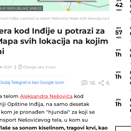
pre
42
 MUP REPUBLIKE SRBIJE
min
 kod Inđije u potrazi za telom Nešovića: Mapa svih lokacija na kojim su bili o
pre
era kod Inđije u potrazi za
57
min
apa svih lokacija na kojim
ni
pre
1
h
≫
15:57
Čitanje: oko 3 min.
pre
1
h
16
6
za telom
Aleksandra Nešovića
kod
pre
1
h
riji Opštine Inđija, na samo desetak
 kom je pronađen "hjundai" za koji se
ansport Nešovićevog tela, u kom su
flaše sa sonom kiselinom, tragovi krvi, kao