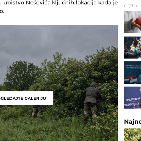
u ubistvo Nešovića.ključnih lokacija kada je
0
0
o.
GLEDAJTE GALERIJU
Najn