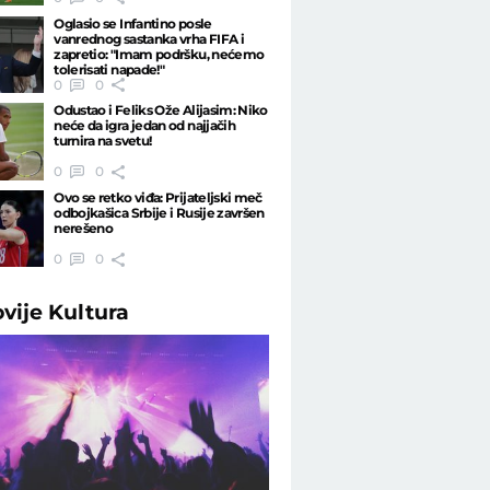
Oglasio se Infantino posle
vanrednog sastanka vrha FIFA i
zapretio: "Imam podršku, nećemo
tolerisati napade!"
0
0
Odustao i Feliks Ože Alijasim: Niko
neće da igra jedan od najjačih
turnira na svetu!
0
0
Ovo se retko viđa: Prijateljski meč
odbojkašica Srbije i Rusije završen
nerešeno
0
0
ovije
Kultura