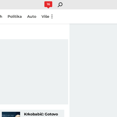
16
ch
Politika
Auto
Više
Krkobabić: Gotovo