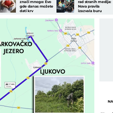
znači mnogo: Evo
rad stranih medija:
gde danas možete
Nova pravila
dati krv
izazvala buru
NA