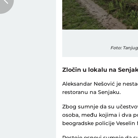
Foto: Tanj
Zločin u lokalu na Senja
Aleksandar Nešović je nestao
restoranu na Senjaku.
Zbog sumnje da su učestvov
osoba, među kojima i dva pol
beogradske policije Veselin M
Postoje osnovi sumnje da su