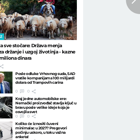
IZ
a sve stočare: Država menja
za držanje i uzgoj životinja - kazne
miliona dinara
Posle odluke Vrhovnog suda, SAD
vratile kompanijama 100 milijardi
dolara od Trampovih carina
0
0
Kraj jedne automobilske ere:
Nemački proizvođač stavlja ključ u
bravu posle velike ideje koja je
osvojila svet
0
0
Koliko će iznositi čuveni
minimalac u 2027? Pregovori
počinju uskoro, u toku važna
anketa!