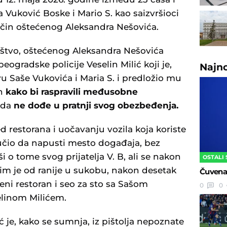
 Vuković Boske i Mario S. kao saizvršioci
ačin oštećenog Aleksandra Nešovića.
laštvo, oštećenog Aleksandra Nešovića
ogradske policije Veselin Milić koji je,
Najn
u Saše Vukovića i Maria S. i predložio mu
an
kako bi raspravili međusobne
 da
ne dođe u pratnji svog obezbeđenja.
d restorana i uočavanju vozila koja koriste
učio da napusti mesto događaja, bez
i o tome svog prijatelja V. B, ali se nakon
OSTALI
jim je od ranije u sukobu, nakon desetak
Čuvena 
eni restoran i seo za sto sa Sašom
0
0
elinom Milićem.
 je, kako se sumnja, iz pištolja nepoznate