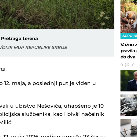
AGRO B
Pretraga terena
Važno z
ug/OMK MUP REPUBLIKE SRBIJE
pravila 
do dva 
0
0
ku
 12. maja, a poslednji put je viđen u
ali u ubistvo Nešovića, uhapšeno je 10
icijska službenika, kao i bivši načelnik
ilić.
 12. maja 2026. godine između 23 časa i