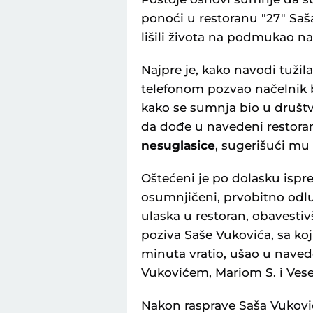
ponoći u restoranu "27" Saša
lišili života na podmukao n
Najpre je, kako navodi tuži
telefonom pozvao načelnik be
kako se sumnja bio u društv
da dođe u navedeni restor
nesuglasice
, sugerišući mu
Oštećeni je po dolasku ispre
osumnjičeni, prvobitno odl
ulaska u restoran, obavestivš
poziva Saše Vukovića, sa ko
minuta vratio, ušao u naved
Vukovićem, Mariom S. i Ves
Nakon rasprave Saša Vuković