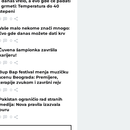
I danas vrelo, a evo gde će padati
i grmeti: Temperatura do 40
stepeni
sumnjičeni - Vesti - Telegraf.rs
0
0
Vaše malo nekome znači mnogo:
Evo gde danas možete dati krv
0
0
Čuvena šampionka završila
karijeru!
0
0
Bup Bap festival menja muzičku
scenu Beograda: Premijere,
terapije zvukom i završni rejv
0
0
Pakistan ograničio rad stranih
medija: Nova pravila izazvala
buru
0
0