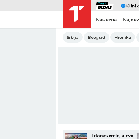
Biznis
eKlinika
Naslovna
Najnov
Srbija
Beograd
Hronika
I danas vrelo, a evo