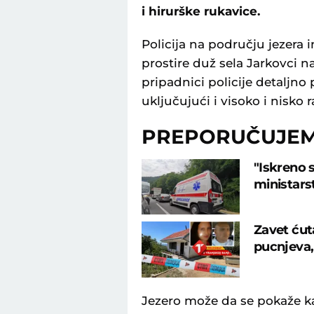
i hirurške rukavice.
Policija na području jezera
prostire duž sela Jarkovci 
pripadnici policije detaljno
uključujući i visoko i nisko r
PREPORUČUJE
"Iskreno 
ministarst
Zavet ćuta
pucnjeva,
Jezero može da se pokaže ka