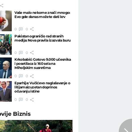
Vaše malo nekome znači mnogo:
Evo gde danas možete dati krv
0
0
Pakistan ograničio rad stranih
medija: Nova pravila izazvala buru
0
0
Krkobabić: Gotovo 9.000 učesnika
i posetilaca iz 160 sela na
Miholjskim susretima
0
0
Eparhija: Vučićevo naglašavanje o
litijamaizuzetan doprinos
očuvanju istine
0
0
ovije
Biznis