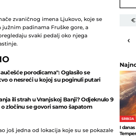
 inače zvaničnog imena Ljukovo, koje se
na južnim padinama Fruške gore, a
16
 pregledaju svaki pedalj oko njega
o
C
astinje.
Priština
MO
Najn
saučešće porodicama": Oglasilo se
vo o nesreći u kojoj su poginuli putari
nja ili strah u Vranjskoj Banji? Odjeknulo 9
 o zločinu se govori samo šapatom
SRBIJA
I danas
o još jedna od lokacija koje su se pokazale
Tempera