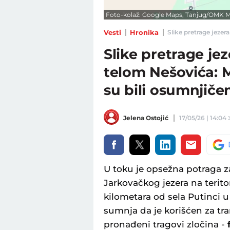
Foto-kolaž: Google Maps, Tanjug/OMK
Vesti
Hronika
Slike pretrage jezera
Slike pretrage jez
telom Nešovića: M
su bili osumnjiče
Jelena Ostojić
17/05/26 | 14:04
U toku je opsežna potraga 
Jarkovačkog jezera na terito
kilometara od sela Putinci u
sumnja da je korišćen za tr
pronađeni tragovi zločina -