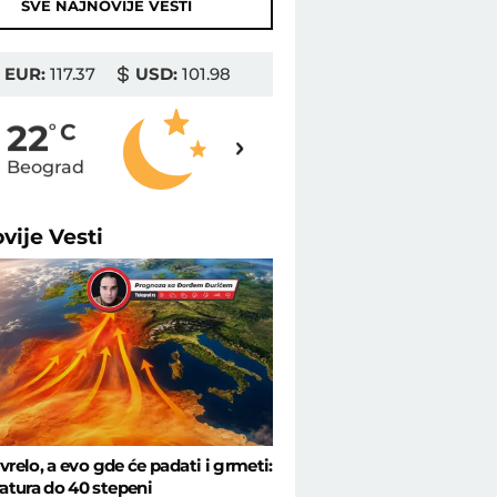
SVE NAJNOVIJE VESTI
EUR:
117.37
USD:
101.98
22
22
o
C
o
C
Beograd
Novi Sad
ovije
Vesti
 vrelo, a evo gde će padati i grmeti:
tura do 40 stepeni