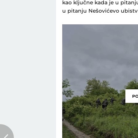
kao ključne kada je u pitanj
u pitanju Nešovićevo ubistv
PO