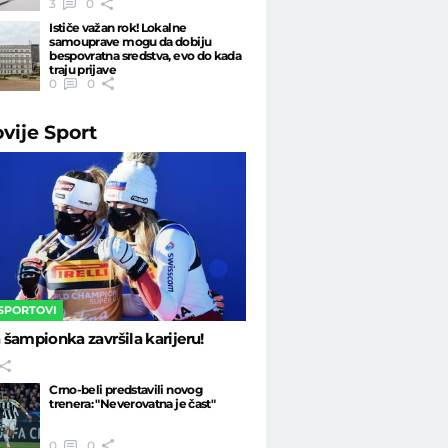
3
0
Ističe važan rok! Lokalne
samouprave mogu da dobiju
bespovratna sredstva, evo do kada
traju prijave
0
0
ovije
Sport
 SPORTOVI
šampionka završila karijeru!
Crno-beli predstavili novog
trenera: "Neverovatna je čast"
0
0