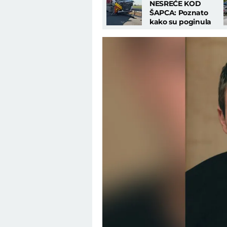
NESREĆE KOD
ŠAPCA: Poznato
kako su poginula
dva putara i šta je
uradio vozač!