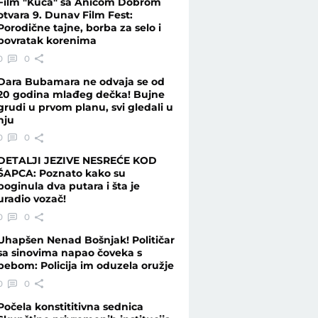
Film "Kuća" sa Anicom Dobrom
otvara 9. Dunav Film Fest:
Porodične tajne, borba za selo i
povratak korenima
u - Vesti - Telegraf.rs
0
0
Dara Bubamara ne odvaja se od
20 godina mlađeg dečka! Bujne
grudi u prvom planu, svi gledali u
nju
0
0
DETALJI JEZIVE NESREĆE KOD
ŠAPCA: Poznato kako su
poginula dva putara i šta je
uradio vozač!
0
0
Uhapšen Nenad Bošnjak! Političar
sa sinovima napao čoveka s
bebom: Policija im oduzela oružje
0
0
Počela konstititivna sednica