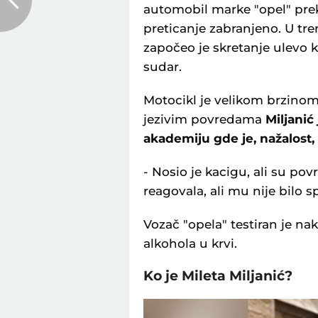
automobil marke "opel" prek
preticanje zabranjeno. U tr
započeo je skretanje ulevo k
sudar.
Motocikl je velikom brzinom
jezivim povredama
Miljani
akademiju gde je, nažalost
- Nosio je kacigu, ali su po
reagovala, ali mu nije bilo s
Vozač "opela" testiran je na
alkohola u krvi.
Ko je Mileta Miljanić?