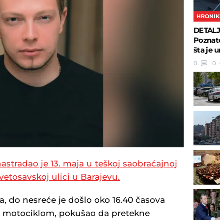
HRONIK
DETALJ
Poznato
šta je 
0
0
astradao je 13. maja u teškoj saobraćajnoj
vetosavskoj ulici u Barajevu.
, do nesreće je došlo oko 16.40 časova
ući motociklom, pokušao da pretekne