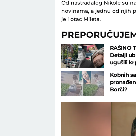
Od nastradalog Nikole su najb
novinama, a jednu od njih p
je i otac Mileta.
PREPORUČUJE
RAŠINO 
Detalji u
ugušili k
Kobnih sa
pronađeno
Borči?