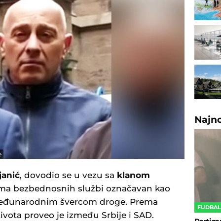
Najn
e
janić
, dovodio se u vezu sa
klanom
tajima bezbednosnih službi označavan kao
međunarodnim švercom droge. Prema
FUDBA
vota proveo je između Srbije i SAD.