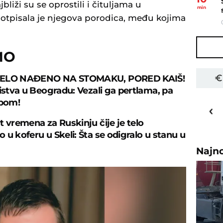
liži su se oprostili i čituljama u
min
otpisala je njegova porodica, među kojima
MO
TELO NAĐENO NA STOMAKU, PORED KAIŠ!
bistva u Beogradu: Vezali ga pertlama, pa
rpom!
30
o
C
Priština
t vremena za Ruskinju čije je telo
 u koferu u Skeli: Šta se odigralo u stanu u
Najn