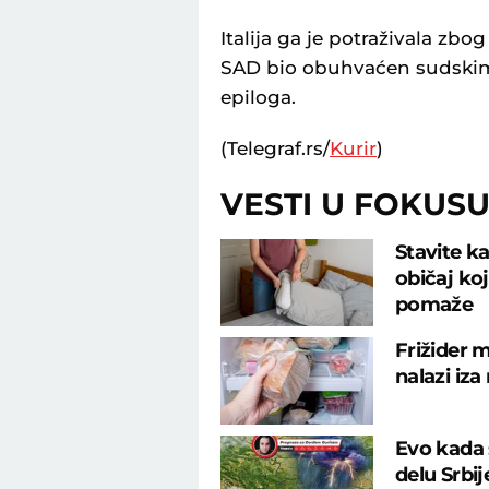
Italija ga je potraživala zb
SAD bio obuhvaćen sudskim
epiloga.
(Telegraf.rs/
Kurir
)
VESTI U FOKUS
Stavite ka
običaj ko
pomaže
Frižider m
nalazi iza
Evo kada 
delu Srbi