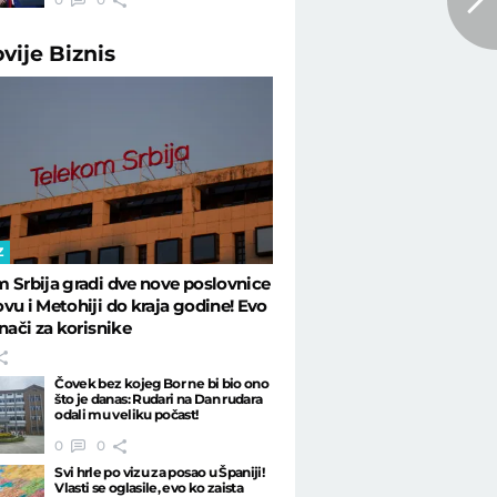
ovije
Biznis
Z
 Srbija gradi dve nove poslovnice
vu i Metohiji do kraja godine! Evo
znači za korisnike
Čovek bez kojeg Bor ne bi bio ono
što je danas: Rudari na Dan rudara
odali mu veliku počast!
0
0
Svi hrle po vizu za posao u Španiji!
Vlasti se oglasile, evo ko zaista