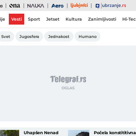
Ljubimci
Ona
Nauka
Aero
Ubrzanje
ije
Vesti
Sport
Jetset
Kultura
Zanimljivosti
Hi-Te
Svet
Jugosfera
Jednakost
Humano
Uhapšen Nenad
Počela konstititivna