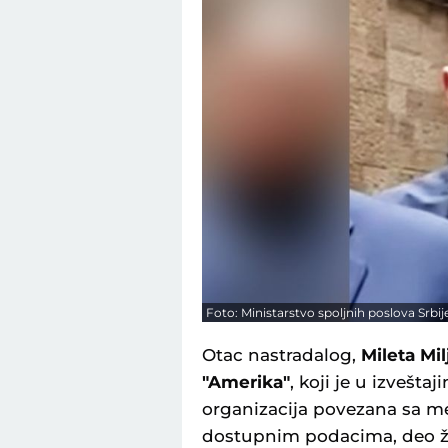
Foto: Ministarstvo spoljnih poslova Srbij
Otac nastradalog,
Mileta Mil
"Amerika"
, koji je u izveš
organizacija povezana sa 
dostupnim podacima, deo ži