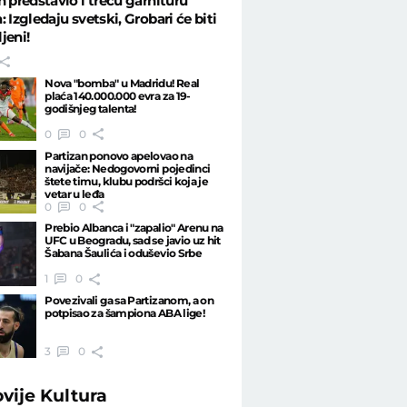
n predstavio i treću garnituru
: Izgledaju svetski, Grobari će biti
jeni!
Nova "bomba" u Madridu! Real
plaća 140.000.000 evra za 19-
godišnjeg talenta!
0
0
Partizan ponovo apelovao na
navijače: Nedogovorni pojedinci
štete timu, klubu podršci koja je
vetar u leđa
0
0
Prebio Albanca i "zapalio" Arenu na
UFC u Beogradu, sad se javio uz hit
Šabana Šaulića i oduševio Srbe
1
0
Povezivali ga sa Partizanom, a on
potpisao za šampiona ABA lige!
3
0
ovije
Kultura