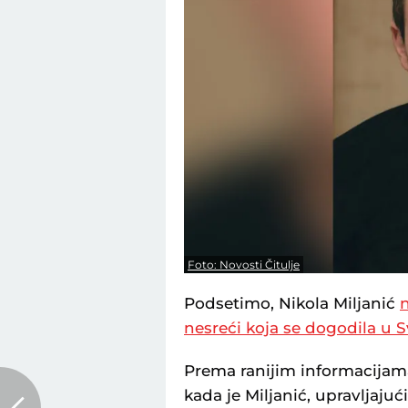
Foto: Novosti Čitulje
Podsetimo, Nikola Miljanić
n
nesreći koja se dogodila u S
Prema ranijim informacijama
kada je Miljanić, upravljaj