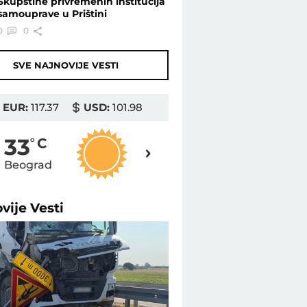
Skupštine privremenih institucija
samouprave u Prištini
0
0
SVE NAJNOVIJE VESTI
EUR:
117.37
USD:
101.98
35
33
o
C
o
C
Beograd
Novi Sad
ovije
Vesti