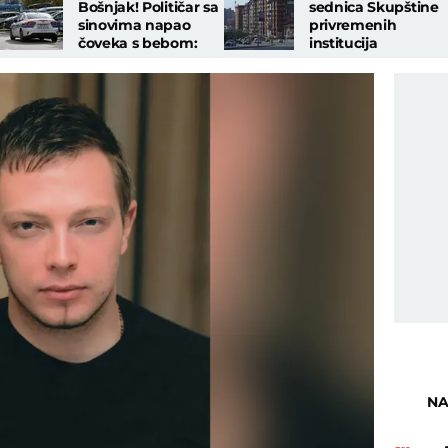
Bošnjak! Političar sa
sednica Skupštine
sinovima napao
privremenih
čoveka s bebom:
institucija
Policija im oduzela
samouprave u
oružje
Prištini
NA