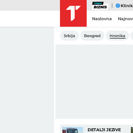
Biznis
eKlinika
Naslovna
Najnov
Srbija
Beograd
Hronika
DETALJI JEZIVE