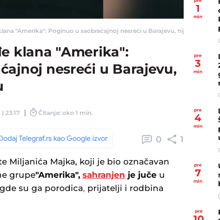
pre
1
min
lana "Amerika": Poginuo u saobraćajnoj nesreći u Barajevu, nije imao vozačk
đe klana "Amerika":
pre
3
ajnoj nesreći u Barajevu,
min
u
pre
 | 23:17
Čitanje: oko 1 min.
4
min
0
1
te Miljanića Majka, koji je bio označavan
pre
7
ne grupe
"Amerika",
sahranjen
je juče
u
min
gde su ga porodica
,
prijatelji i rodbina
pre
10