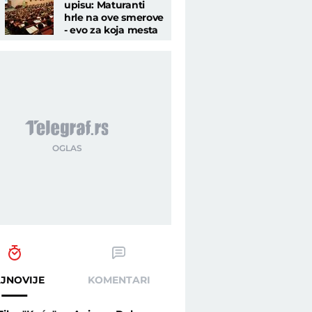
upisu: Maturanti
hrle na ove smerove
- evo za koja mesta
se OTIMAJU
JNOVIJE
KOMENTARI