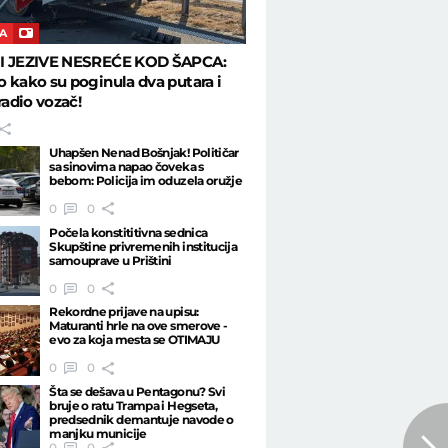
A
I JEZIVE NESREĆE KOD ŠAPCA:
 kako su poginula dva putara i
uradio vozač!
Uhapšen Nenad Bošnjak! Političar
sa sinovima napao čoveka s
bebom: Policija im oduzela oružje
0
0
Počela konstititivna sednica
Skupštine privremenih institucija
samouprave u Prištini
0
0
Rekordne prijave na upisu:
Maturanti hrle na ove smerove -
evo za koja mesta se OTIMAJU
0
0
Šta se dešava u Pentagonu? Svi
bruje o ratu Trampa i Hegseta,
predsednik demantuje navode o
manjku municije
0
0