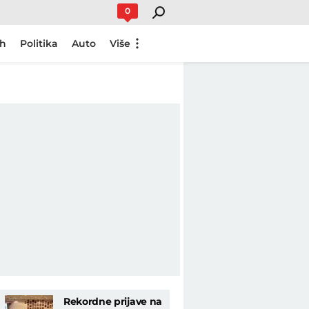
0
ch
Politika
Auto
Više
Rekordne prijave na