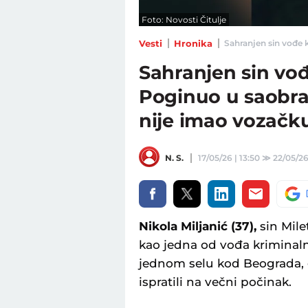
Foto: Novosti Čitulje
Vesti
Hronika
Sahranjen sin vođe k
Sahranjen sin vo
Poginuo u saobrać
nije imao vozačk
N. S.
17/05/26 | 13:50
≫
22/05/26
Nikola Miljanić (37),
sin Mile
kao jedna od vođa kriminal
jednom selu kod Beograda, 
ispratili na večni počinak.