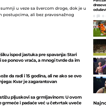
Partiza
dresova
og sumnji u veze sa švercom droge, dok je u
oduševl
 postupcima, ali bez pravosnažnog
0
0
U
šiku ispod jastuka pre spavanja: Stari
ji se ponovo vraća, a mnogi tvrde da im
ože da radi i 15 godina, ali ne ako se ovo
 njega: Kvar je zagarantovan
stižu pljuskovi sa grmljavinom: U ovom
je grmeće i padaće već u četvrtak uveče
Najn