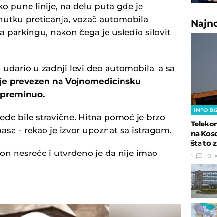
o pune linije, na delu puta gde je
enutku preticanja, vozač automobila
Najn
a parkingu, nakon čega je usledio silovit
 udario u zadnji levi deo automobila, a sa
ć je prevezen na Vojnomedicinsku
, preminuo.
INFO BI
vrede bile stravične. Hitna pomoć je brzo
Telekom
pasa - rekao je izvor upoznat sa istragom.
na Koso
šta to 
kon nesreće i utvrđeno je da nije imao
1
0