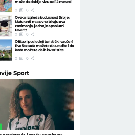
može da dobije vizu od 12 meseci
0
0
Ovako izgleda budućnost Srbije:
Maturanti masovno biraju ova
zanimanja, jedno je apsolutni
favorit!
0
0
Otišao i poslednji turistički vaučer!
Evo šta sada možete da uradite i do
kada možete da ih iskoristite
0
0
ovije
Sport
L