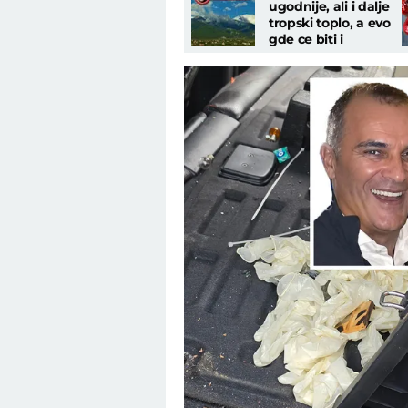
ugodnije, ali i dalje
tropski toplo, a evo
gde ce biti i
pljuskova:
Temperatura do 35