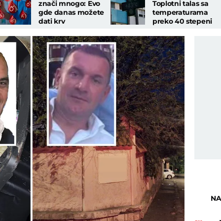
znači mnogo: Evo
Toplotni talas sa
gde danas možete
temperaturama
dati krv
preko 40 stepeni
trajaće do 17.
avgusta
NA