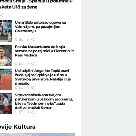
meča Srbija - Španija u polufinalu
keta U18 za žene
Umar Balo potpisao ugovor sa
Valensijom, pa pozajmljen
Galatasaraju
0
0
Franko Mastantuono do kraja
sezone na pozajmici u Fiorentini iz
Real Madrida
0
0
U disciplini Angeline Topić pravi
čuda, sjajna Srpkinja je u finalu
Svetskog prvenstva, Natalija cilja
medalju
0
0
Srpska teniserka sa svojom
partnerkom u velikom problemu,
bile na “sedmom nebu”, sada
doživele težak šamar
0
0
ovije
Kultura