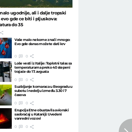
alo ugodnije, ali i dalje tropski
 evo gde ce biti i pljuskova:
atura do 35
Vaše malo nekome znači mnogo:
Evo gde danas možete dati krv
0
0
Loše vesti iz Italije: Toplotni talas sa
temperaturama preko 40 stepeni
trajaće do 17. avgusta
0
0
Suzbijanje komaraca u Beogradu u
subotu i nedelju između 3.30 i 7
časova
0
0
Erupcija Etne obustavila avionski
saobraćaj u Kataniji: Uvedeni
vanredni vozovi
0
0