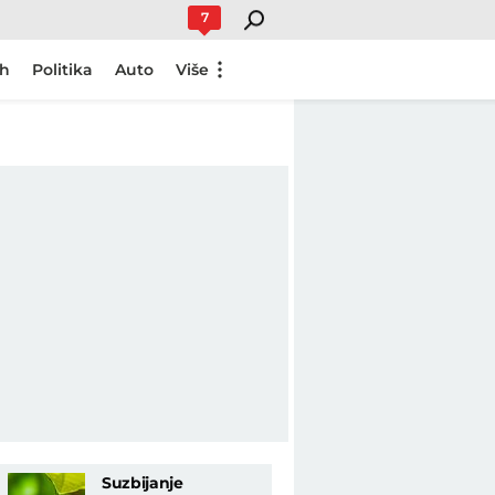
7
ch
Politika
Auto
Više
Suzbijanje