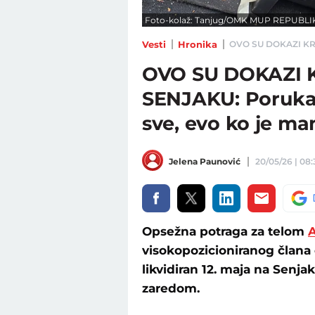
Foto-kolaž: Tanjug/OMK MUP REPUBLIKE S
Vesti
Hronika
OVO SU DOKAZI KRVAV
OVO SU DOKAZI 
SENJAKU: Poruka 
sve, evo ko je ma
Jelena Paunović
20/05/26 | 08:
Opsežna potraga za telom
A
visokopozicioniranog člana 
likvidiran 12. maja na Senjak
zaredom.