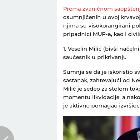
Prema zvaničnom saopštenju
osumnjičenih u ovoj krvavo
njima su visokorangirani poli
pripadnici MUP-a, kao i civiln
1. Veselin Milić (bivši načel
saučesnik u prikrivanju
Sumnja se da je iskoristio sv
sastanak, zahtevajući od N
Milić je sedeo za stolom t
momentu likvidacije, a nakon
je aktivno pomagao izvršioci