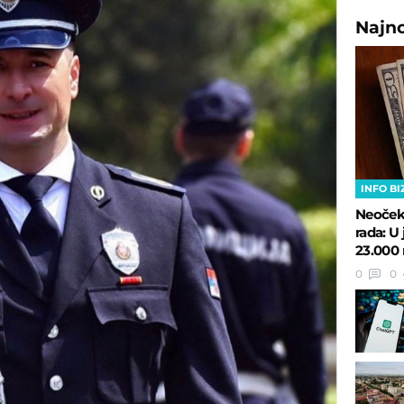
Najn
INFO BI
Neočeki
rada: 
23.000 
0
0