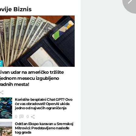
ovije
Biznis
Z
van udar na američko tržište
U jednom mesecu izgubljeno
radnih mesta!
Koristite besplatni Chat GPT? Ovo
će vas obradovati! OpenAI ukida
jedno od najvećih ograničenja
0
0
Održan Ekspo karavan u Sremskoj
Mitrovici: Predstavljeno nasleđe
tog grada