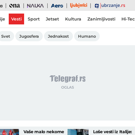
Ljubimci
Ona
Nauka
Aero
Ubrzanje
ije
Vesti
Sport
Jetset
Kultura
Zanimljivosti
Hi-Te
Svet
Jugosfera
Jednakost
Humano
Vaše malo nekome
Loše vesti iz Italije: