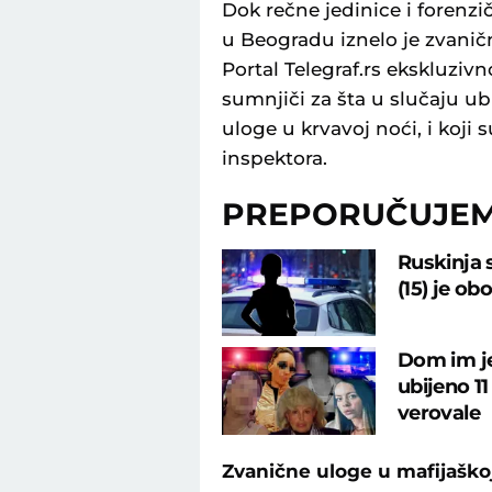
Dok rečne jedinice i forenzič
u Beogradu iznelo je zvanič
Portal Telegraf.rs ekskluziv
sumnjiči za šta u slučaju u
uloge u krvavoj noći, i koji 
inspektora.
PREPORUČUJE
Ruskinja 
(15) je ob
Dom im je
ubijeno 11
verovale
Zvanične uloge u mafijaškoj