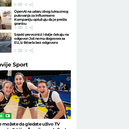
0
0
OpenAI na udaru zbog luksuznog
putovanja za influensere:
Kompaniju optužuju da je prešla
granicu
0
0
Srpski prevoznici i dalje čekaju na
odgovor: Još nema dogovora sa
EU, iz Brisela bez odgovora
0
0
ovije
Sport
KA
 možete da gledate uživo TV