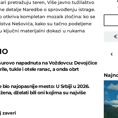
ari pretražuju teren, Više javno tužilaštvo
ne detalje Naredbe o sprovođenju istrage.
no otkriva kompletan mozaik zločina: ko se
bistva Nešovića, kako su tačno podeljene
su ključni materijalni dokazi u rukama
16
MO
o
C
Priština
surovo napadnuta na Voždovcu: Devojčice
orile, tukle i otele ranac, a onda obrt
Najn
 bio najopasnije mesto: U Srbiji u 2026.
 žena, dželati bili oni kojima su najviše
 zaveri