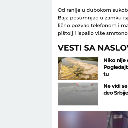
Od ranije u dubokom sukobu
Baja posumnjao u zamku isp
lično pozvao telefonom i ma
pištolj i ispalio više smrton
VESTI SA NASL
Niko nije
Pogledajte
tu
Ne vidi s
deo Srbij