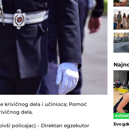
Najn
nje krivičnog dela i učinioca; Pomoć
ivičnog dela.
KOŠAR
Evo gde
bivši policajac) - Direktan egzekutor