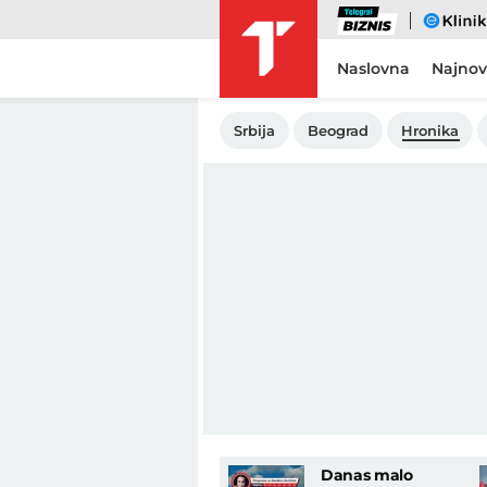
Biznis
eKlinika
Naslovna
Najnov
Srbija
Beograd
Hronika
Danas malo