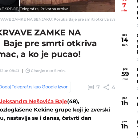
pre
7
RBIJE, Telegraf.rs, Privatna arhiva
min
E ZAMKE NA SENJAKU: Poruka Baje pre smrti otkriva sve, evo ko je mamac
KRVAVE ZAMKE NA
pre
14
Baje pre smrti otkriva
min
mac, a ko je pucao!
pre
32
≫
08:41
Čitanje: oko 5 min.
59
min
7
4
pre
leksandra Nešovića Baje
(48),
1
h
ozloglašene Kekine grupe koji je zverski
u, nastavlja se i danas, četvrti dan
pre
1
h