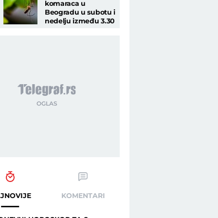
komaraca u
Beogradu u subotu i
nedelju između 3.30
i 7 časova
JNOVIJE
KOMENTARI