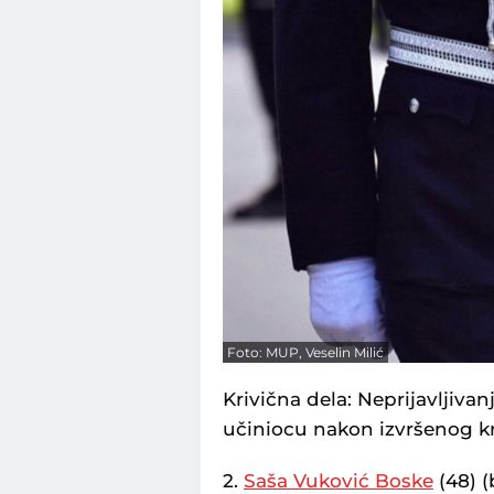
Foto: MUP, Veselin Milić
Krivična dela: Neprijavljiva
učiniocu nakon izvršenog kr
2.
Saša Vuković Boske
(48) (