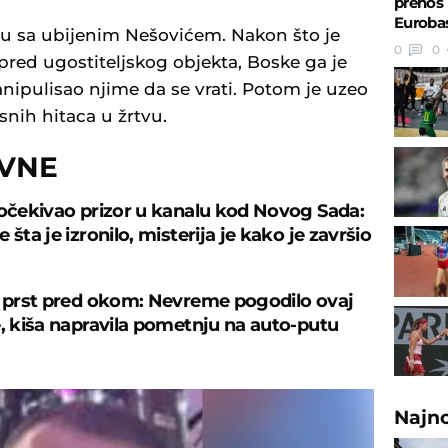
prenos 
Eurobas
 sa ubijenim Nešovićem. Nakon što je
0
0
red ugostiteljskog objekta, Boske ga je
nipulisao njime da se vrati. Potom je uzeo
osnih hitaca u žrtvu.
OVNE
 očekivao prizor u kanalu kod Novog Sada:
 šta je izronilo, misterija je kako je završio
e prst pred okom: Nevreme pogodilo ovaj
e, kiša napravila pometnju na auto-putu
Najn