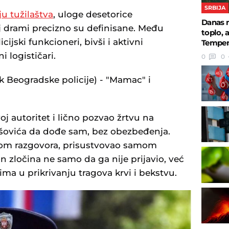
SRBIJA
 tužilaštva
, uloge desetorice
Danas m
j drami precizno su definisane. Među
toplo, a
cijski funkcioneri, bivši i aktivni
Temper
i logističari.
0
0
nik Beogradske policije) - "Mamac" i
oj autoritet i lično pozvao žrtvu na
ešovića da dođe sam, bez obezbeđenja.
okom razgovora, prisustvovao samom
 zločina ne samo da ga nije prijavio, već
ma u prikrivanju tragova krvi i bekstvu.