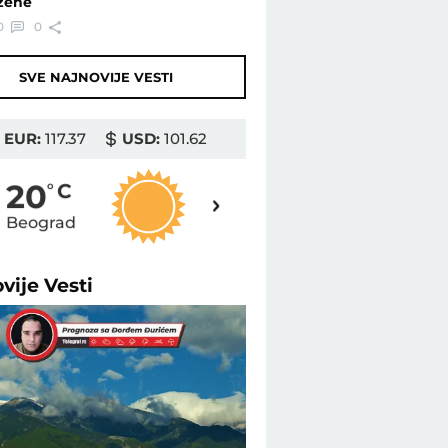
žene
0
0
SVE NAJNOVIJE VESTI
EUR:
117.37
USD:
101.62
19
20
o
C
o
C
Beograd
Novi Sad
ovije
Vesti