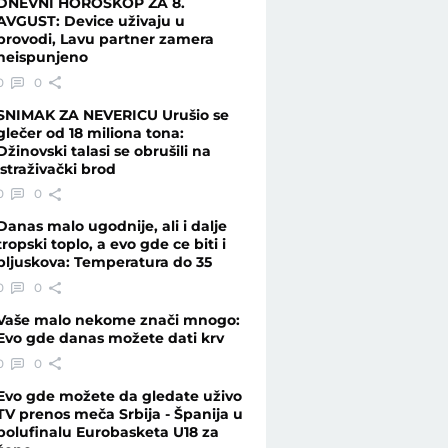
DNEVNI HOROSKOP ZA 8.
AVGUST: Device uživaju u
provodi, Lavu partner zamera
neispunjeno
, a ko je pucao! - Vesti - Telegraf.rs
0
0
SNIMAK ZA NEVERICU Urušio se
glečer od 18 miliona tona:
Džinovski talasi se obrušili na
istraživački brod
0
0
Danas malo ugodnije, ali i dalje
tropski toplo, a evo gde ce biti i
pljuskova: Temperatura do 35
0
0
Vaše malo nekome znači mnogo:
Evo gde danas možete dati krv
0
0
Evo gde možete da gledate uživo
TV prenos meča Srbija - Španija u
polufinalu Eurobasketa U18 za