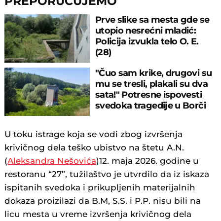
PREPORUČUJEMO
Prve slike sa mesta gde se
utopio nesrećni mladić:
Policija izvukla telo O. E.
(28)
"Čuo sam krike, drugovi su
mu se tresli, plakali su dva
sata!" Potresne ispovesti
svedoka tragedije u Borči
U toku istrage koja se vodi zbog izvršenja
krivičnog dela teško ubistvo na štetu A.N.
(
Aleksandra Nešovića
)12. maja 2026. godine u
restoranu “27”, tužilaštvo je utvrdilo da iz iskaza
ispitanih svedoka i prikupljenih materijalnih
dokaza proizilazi da B.M, S.S. i P.P. nisu bili na
licu mesta u vreme izvršenja krivičnog dela