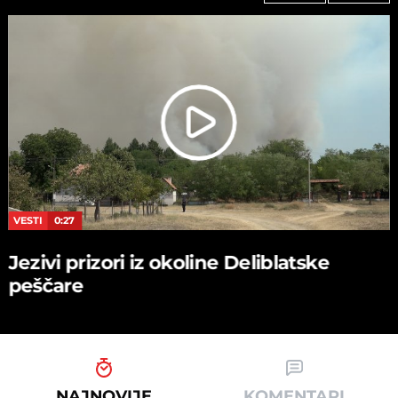
VESTI
0:27
Jezivi prizori iz okoline Deliblatske
peščare
NAJNOVIJE
KOMENTARI