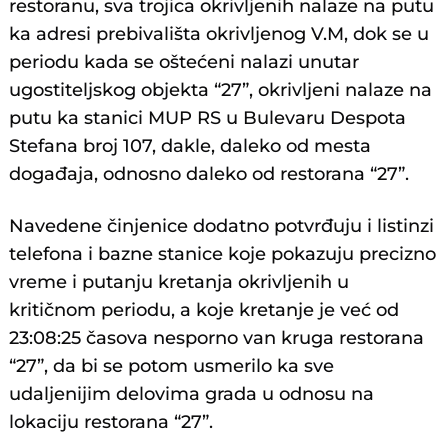
restoranu, sva trojica okrivljenih nalaze na putu
ka adresi prebivališta okrivljenog V.M, dok se u
periodu kada se oštećeni nalazi unutar
ugostiteljskog objekta “27”, okrivljeni nalaze na
putu ka stanici MUP RS u Bulevaru Despota
Stefana broj 107, dakle, daleko od mesta
događaja, odnosno daleko od restorana “27”.
Navedene činjenice dodatno potvrđuju i listinzi
telefona i bazne stanice koje pokazuju precizno
vreme i putanju kretanja okrivljenih u
kritičnom periodu, a koje kretanje je već od
23:08:25 časova nesporno van kruga restorana
“27”, da bi se potom usmerilo ka sve
udaljenijim delovima grada u odnosu na
lokaciju restorana “27”.