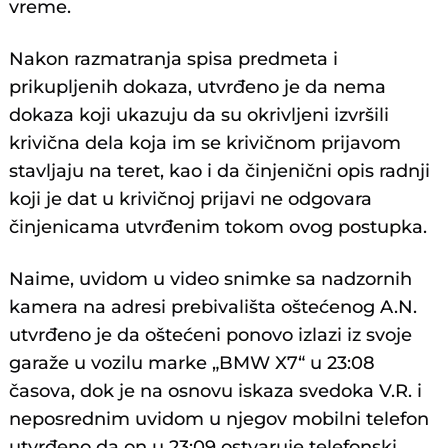
vreme.
Nakon razmatranja spisa predmeta i
prikupljenih dokaza, utvrđeno je da nema
dokaza koji ukazuju da su okrivljeni izvršili
krivična dela koja im se krivičnom prijavom
stavljaju na teret, kao i da činjenični opis radnji
koji je dat u krivičnoj prijavi ne odgovara
činjenicama utvrđenim tokom ovog postupka.
Naime, uvidom u video snimke sa nadzornih
kamera na adresi prebivališta oštećenog A.N.
utvrđeno je da oštećeni ponovo izlazi iz svoje
garaže u vozilu marke „BMW X7“ u 23:08
časova, dok je na osnovu iskaza svedoka V.R. i
neposrednim uvidom u njegov mobilni telefon
utvrđeno da on u 23:09 ostvaruje telefonski