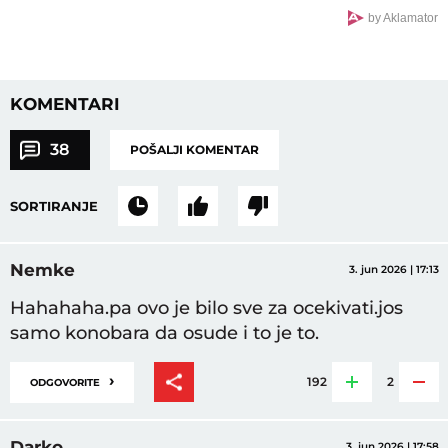
VRATA"
by Aklamator
KOMENTARI
38
POŠALJI KOMENTAR
SORTIRANJE
Nemke
3. jun 2026 | 17:13
Hahahaha.pa ovo je bilo sve za ocekivati.jos
samo konobara da osude i to je to.
›
192
2
ODGOVORITE
Darko
3. jun 2026 | 17:58