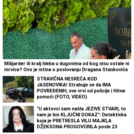
Milijarder ili kralj hleba u dugovima od kog nisu ostale ni
mrvice? Ovo je istina o poslovanju Dragana Stankovića
STRAVIČNA NESREĆA KOD
JASENOVIKA! Strahuje se da IMA
POVREĐENIH, sve vrvi od policije i Hitne
pomoći (FOTO, VIDEO)
"U aktovci sam našla JEZIVE STVARI, to
nam je bio KLJUČNI DOKAZ": Detektivka
koja je PRETRESLA VILU MAJKLA
DŽEKSONA PROGOVORILA posle 23
godine - "U kupatilu su bila TAJNA