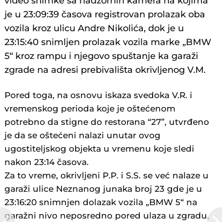
video snimke sa nadzornih kamera na kojima
je u 23:09:39 časova registrovan prolazak oba
vozila kroz ulicu Andre Nikolića, dok je u
23:15:40 snimljen prolazak vozila marke „BMW
5“ kroz rampu i njegovo spuštanje ka garaži
zgrade na adresi prebivališta okrivljenog V.M.
Pored toga, na osnovu iskaza svedoka V.R. i
vremenskog perioda koje je oštećenom
potrebno da stigne do restorana “27”, utvrđeno
je da se oštećeni nalazi unutar ovog
ugostiteljskog objekta u vremenu koje sledi
nakon 23:14 časova.
Za to vreme, okrivljeni P.P. i S.S. se već nalaze u
garaži ulice Neznanog junaka broj 23 gde je u
23:16:20 snimnjen dolazak vozila „BMW 5“ na
garažni nivo neposredno pored ulaza u zgradu,