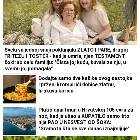
Svekrva jednoj snaji poklanjala ZLATO I PARE, drugoj
FRITEZU I TOSTER - kad je umrla, njen TESTAMENT
šokirao celu familiju: "Čista joj kuću, kuvala za nju, u
svemu joj pomagala"
Dodajte samo dve kašike ovog sastojka
i prženi krompirići dobiće zlatnu,
hrskavu koricu
Platio apartman u Hrvatskoj 105 evra za
noć, kad je ušao u KUPATILO samo što
nije PAO U NESVEST OD ŠOKA:
"Sramota šta se sve danas iznajmljuje"