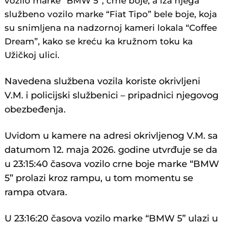
vozilo marke “BMW 5”, crne boje, a iza njega
službeno vozilo marke “Fiat Tipo” bele boje, koja
su snimljena na nadzornoj kameri lokala “Coffee
Dream”, kako se kreću ka kružnom toku ka
Užičkoj ulici.
Navedena službena vozila koriste okrivljeni
V.M. i policijski službenici – pripadnici njegovog
obezbeđenja.
Uvidom u kamere na adresi okrivljenog V.M. sa
datumom 12. maja 2026. godine utvrđuje se da
u 23:15:40 časova vozilo crne boje marke “BMW
5” prolazi kroz rampu, u tom momentu se
rampa otvara.
U 23:16:20 časova vozilo marke “BMW 5” ulazi u