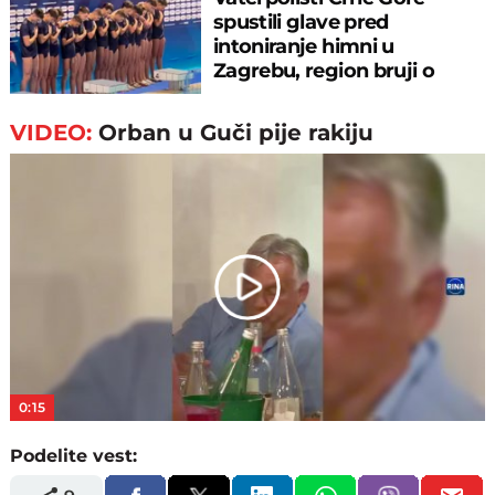
spustili glave pred
intoniranje himni u
Zagrebu, region bruji o
velikom propustu
VIDEO:
Orban u Guči pije rakiju
Play
Video
0:15
Podelite vest: