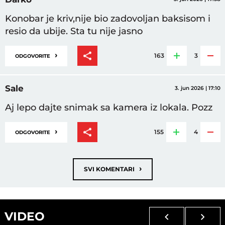
Konobar je kriv,nije bio zadovoljan baksisom i
resio da ubije. Sta tu nije jasno
›
163
3
ODGOVORITE
Sale
3. jun 2026 | 17:10
Aj lepo dajte snimak sa kamera iz lokala. Pozz
›
155
4
ODGOVORITE
›
SVI KOMENTARI
VIDEO