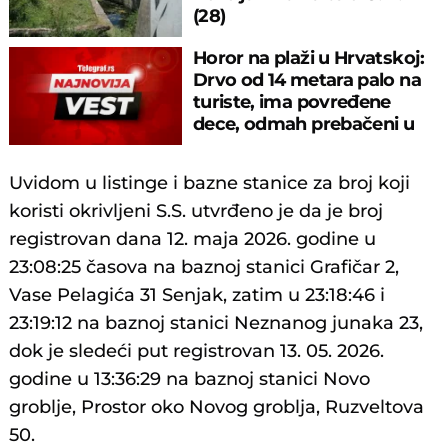
(28)
Horor na plaži u Hrvatskoj:
Drvo od 14 metara palo na
turiste, ima povređene
dece, odmah prebačeni u
bolnicu!
Uvidom u listinge i bazne stanice za broj koji
koristi okrivljeni S.S. utvrđeno je da je broj
registrovan dana 12. maja 2026. godine u
23:08:25 časova na baznoj stanici Grafičar 2,
Vase Pelagića 31 Senjak, zatim u 23:18:46 i
23:19:12 na baznoj stanici Neznanog junaka 23,
dok je sledeći put registrovan 13. 05. 2026.
godine u 13:36:29 na baznoj stanici Novo
groblje, Prostor oko Novog groblja, Ruzveltova
50.