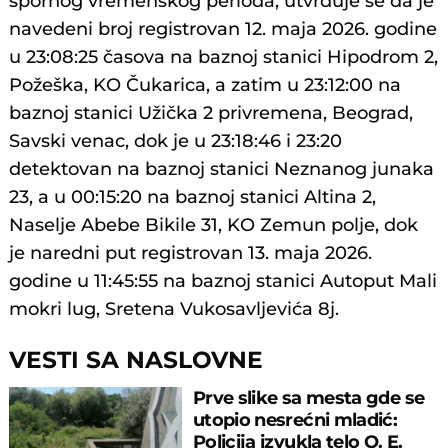
spornog vremenskog perioda, utvrđuje se da je
navedeni broj registrovan 12. maja 2026. godine
u 23:08:25 časova na baznoj stanici Hipodrom 2,
Požeška, KO Čukarica, a zatim u 23:12:00 na
baznoj stanici Užička 2 privremena, Beograd,
Savski venac, dok je u 23:18:46 i 23:20
detektovan na baznoj stanici Neznanog junaka
23, a u 00:15:20 na baznoj stanici Altina 2,
Naselje Abebe Bikile 31, KO Zemun polje, dok
je naredni put registrovan 13. maja 2026.
godine u 11:45:55 na baznoj stanici Autoput Mali
mokri lug, Sretena Vukosavljevića 8j.
VESTI SA NASLOVNE
Prve slike sa mesta gde se
utopio nesrećni mladić:
Policija izvukla telo O. E.