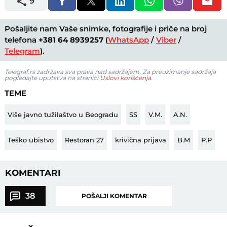
9
Pošaljite nam Vaše snimke, fotografije i priče na broj
telefona
+381 64 8939257
(
WhatsApp
/
Viber
/
Telegram
).
Telegraf.rs zadržava sva prava nad sadržajem. Za preuzimanje sadržaja
pogledajte uputstva na stranici
Uslovi korišćenja
.
TEME
Više javno tužilaštvo u Beogradu
SS
V.M.
A.N.
Teško ubistvo
Restoran 27
krivična prijava
B.M
P.P
KOMENTARI
38
POŠALJI KOMENTAR