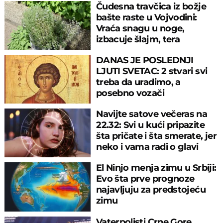
Čudesna travčica iz božje
bašte raste u Vojvodini:
Vraća snagu u noge,
izbacuje šlajm, tera
komarce i miševe
DANAS JE POSLEDNJI
LJUTI SVETAC: 2 stvari svi
treba da uradimo, a
posebno vozači
Navijte satove večeras na
22.32: Svi u kući pripazite
šta pričate i šta smerate, jer
neko i vama radi o glavi
El Ninjo menja zimu u Srbiji:
Evo šta prve prognoze
najavljuju za predstojeću
zimu
Vaterpolisti Crne Gore