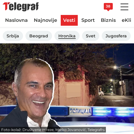
38
Naslovna
Najnovije
Vesti
Sport
Biznis
eKli
Srbija
Beograd
Hronika
Svet
Jugosfera
Foto-kolaž: Društvene mreze, Marko Jovanović, Telegrafrs