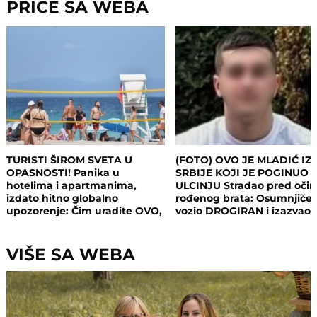
PRIČE SA WEBA
TURISTI ŠIROM SVETA U
(FOTO) OVO JE MLADIĆ IZ
OPASNOSTI! Panika u
SRBIJE KOJI JE POGINUO 
hotelima i apartmanima,
ULCINJU Stradao pred oči
izdato hitno globalno
rođenog brata: Osumnjičen
upozorenje: Čim uradite OVO,
vozio DROGIRAN i izazvao
postajete meta opasnog
nesreću
napada!
VIŠE SA WEBA