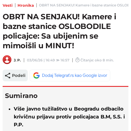
Vesti
Hronika
OBRT NA SENJAKU! Kamere i bazne stanice OSLOBODILE
OBRT NA SENJAKU! Kamere i
bazne stanice OSLOBODILE
policajce: Sa ubijenim se
mimoišli u MINUT!
J. P.
03/06/26 | 16:49
≫
16:57
Čitanje: oko 8 min.
Podeli
Sumirano
Više javno tužilaštvo u Beogradu odbacilo
krivičnu prijavu protiv policajaca B.M, S.S. i
P.P.