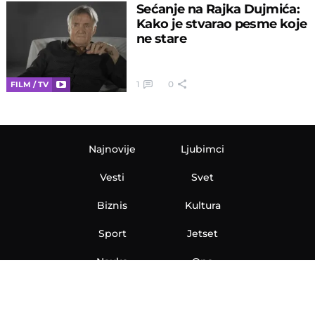
Sećanje na Rajka Dujmića:
Kako je stvarao pesme koje
ne stare
1
0
FILM / TV
Najnovije
Ljubimci
Vesti
Svet
Biznis
Kultura
Sport
Jetset
Nauka
Ona
Aero
Zanimljivosti