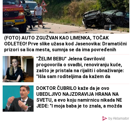
(FOTO) AUTO ZGUŽVAN KAO LIMENKA, TOČAK
ODLETEO! Prve slike užasa kod Jasenovika: Dramatični
prizori sa lica mesta, sumnja se da ima povređenih
"ŽELIM BEBU" Jelena Gavrilović
progovorila o svadbi, renoviranju kuće,
zašto je pristala na rijaliti i obnaživanje:
"Išla sam roditeljima da kažem da
odustajem"
DOKTOR ČUBRILO kaže da je ovo
UBEDLJIVO NAJZDRAVIJA HRANA NA
SVETU, a evo koju namirnicu nikada NE
JEDE: "I moja baba je to znala, a možda
vam zvuči suludo"
by Aklamator