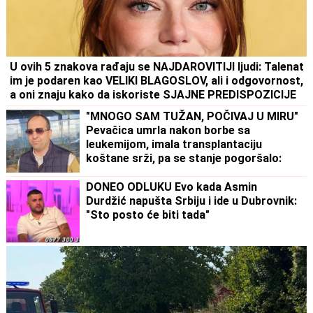
U ovih 5 znakova rađaju se NAJDAROVITIJI ljudi: Talenat
im je podaren kao VELIKI BLAGOSLOV, ali i odgovornost,
a oni znaju kako da iskoriste SJAJNE PREDISPOZICIJE
"MNOGO SAM TUŽAN, POČIVAJ U MIRU"
Pevačica umrla nakon borbe sa
leukemijom, imala transplantaciju
koštane srži, pa se stanje pogoršalo:
Emir Habibović se oprostio
DONEO ODLUKU Evo kada Asmin
Durdžić napušta Srbiju i ide u Dubrovnik:
"Sto posto će biti tada"