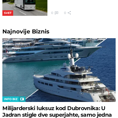
0
0
SVET
Najnovije
Biznis
INFO BIZ
Milijarderski luksuz kod Dubrovnika: U
Jadran stigle dve superjahte, samo jedna