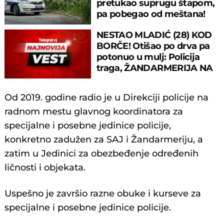
pretukao suprugu štapom,
pa pobegao od meštana!
NESTAO MLADIĆ (28) KOD
BORČE! Otišao po drva pa
potonuo u mulj: Policija
traga, ŽANDARMERIJA NA
TERENU!
Od 2019. godine radio јe u Direkciјi policiјe na
radnom mestu glavnog koordinatora za
speciјalne i posebne јedinice policiјe,
konkretno zadužen za SAЈ i Žandarmeriјu, a
zatim u Јedinici za obezbeđenje određenih
ličnosti i obјekata.
Uspešno јe završio razne obuke i kurseve za
speciјalne i posebne јedinice policiјe.