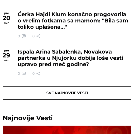
Ćerka Hajdi Klum konačno progovorila
pre
20
o vrelim fotkama sa mamom: "Bila sam
min
toliko uplašena..."
0
0
Ispala Arina Sabalenka, Novakova
pre
29
partnerka u Njujorku dobija loše vesti
min
upravo pred meč godine?
0
0
SVE NAJNOVIJE VESTI
Najnovije
Vesti