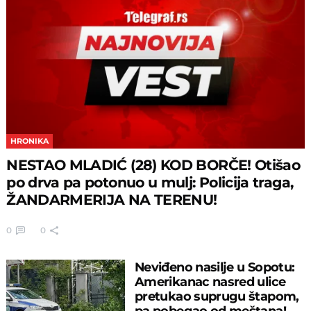
HRONIKA
NESTAO MLADIĆ (28) KOD BORČE! Otišao
po drva pa potonuo u mulj: Policija traga,
ŽANDARMERIJA NA TERENU!
0
0
Neviđeno nasilje u Sopotu:
Amerikanac nasred ulice
pretukao suprugu štapom,
pa pobegao od meštana!