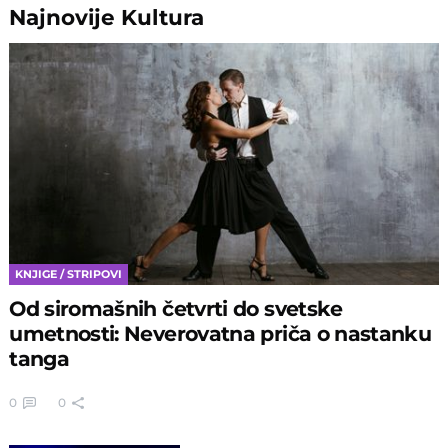
Najnovije
Kultura
KNJIGE / STRIPOVI
Od siromašnih četvrti do svetske
umetnosti: Neverovatna priča o nastanku
tanga
0
0