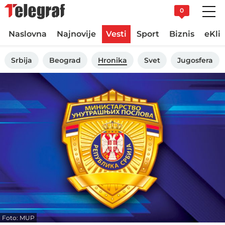
0
Naslovna
Najnovije
Vesti
Sport
Biznis
eKli
Srbija
Beograd
Hronika
Svet
Jugosfera
Foto: MUP