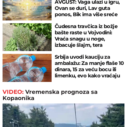
AVGUST: Vaga ulazi u igru,
Ovan se duri, Lav guta
ponos, Bik ima više sreće
nego pameti
Čudesna travčica iz božje
bašte raste u Vojvodini:
Vraća snagu u noge,
izbacuje šlajm, tera
komarce i miševe
Srbija uvodi kauciju za
ambalažu: Za manje flaše 10
dinara, 15 za veću bocu ili
limenku, evo kako vraćaju
pare
VIDEO:
Vremenska prognoza sa
Kopaonika