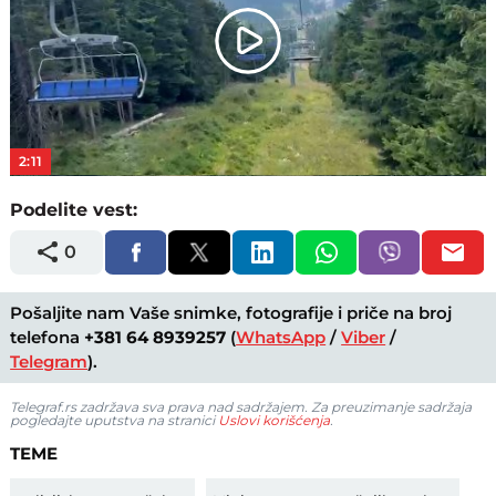
Play
Video
2:11
Podelite vest:
0
Pošaljite nam Vaše snimke, fotografije i priče na broj
telefona
+381 64 8939257
(
WhatsApp
/
Viber
/
Telegram
).
Telegraf.rs zadržava sva prava nad sadržajem. Za preuzimanje sadržaja
pogledajte uputstva na stranici
Uslovi korišćenja
.
TEME