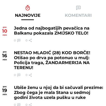
NAJNOVIJE
KOMENTARI
Jedna od najbogatijih pevačica na
pre
10
Balkanu pokazala ZMIJSKO TELO!
min
0
0
NESTAO MLADIĆ (28) KOD BORČE!
pre
16
Otišao po drva pa potonuo u mulj:
min
Policija traga, ŽANDARMERIJA NA
TERENU!
0
0
Ubiše ženu u njoj da bi sačuvali prezime:
pre
19
Zbog čega je mala Stana u sedmoj
min
godini života uzela pušku u ruke
0
0