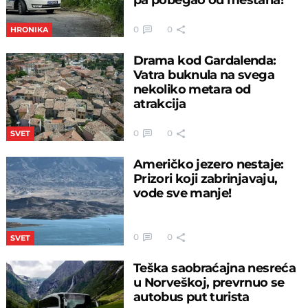
0
0
HRONIKA
Drama kod Gardalenda:
Vatra buknula na svega
nekoliko metara od
atrakcija
0
0
SVET
Američko jezero nestaje:
Prizori koji zabrinjavaju,
vode sve manje!
0
0
SVET
Teška saobraćajna nesreća
u Norveškoj, prevrnuo se
autobus put turista