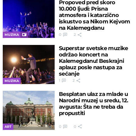
Propoved pred skoro
10.000 ljudi: Prisna
atmosfera i katarzično
iskustvo sa Nikom Kejvom
na Kalemegdanu
0
2
MUZIKA
Superstar svetske muzike
održao koncert na
Kalemegdanu! Beskrajni
aplauz posle nastupa za
sećanje
1
2
MUZIKA
Besplatan ulaz za mlade u
Narodni muzej u sredu, 12.
avgusta: Šta ne treba da
propustiti
0
0
ART