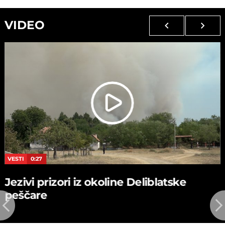
VIDEO
VESTI
0:27
Jezivi prizori iz okoline Deliblatske
peščare