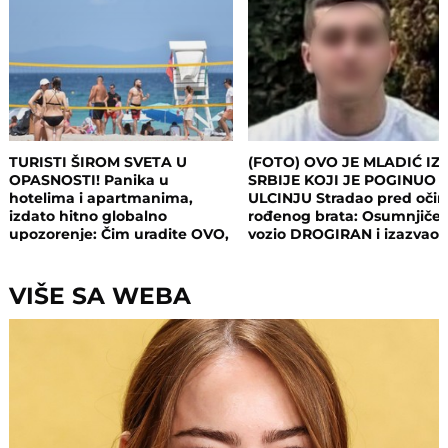
TURISTI ŠIROM SVETA U
(FOTO) OVO JE MLADIĆ IZ
OPASNOSTI! Panika u
SRBIJE KOJI JE POGINUO 
hotelima i apartmanima,
ULCINJU Stradao pred oči
izdato hitno globalno
rođenog brata: Osumnjičen
upozorenje: Čim uradite OVO,
vozio DROGIRAN i izazvao
postajete meta opasnog
nesreću
napada!
VIŠE SA WEBA