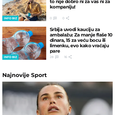
to nije dobro ni za vas ni za
kompaniju!
0
0
INFO BIZ
Srbija uvodi kauciju za
ambalažu: Za manje flaše 10
dinara, 15 za veću bocu ili
limenku, evo kako vraćaju
pare
28
16
INFO BIZ
Najnovije
Sport