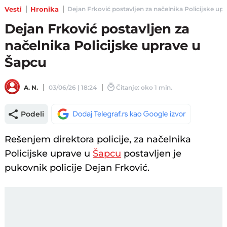
Vesti
Hronika
Deјan Frković postavljen za načelnika Policiјske upra
Deјan Frković postavljen za
načelnika Policiјske uprave u
Šapcu
A. N.
03/06/26 | 18:24
Čitanje: oko 1 min.
Podeli
Rešenjem direktora policiјe, za načelnika
Policiјske uprave u
Šapcu
postavljen јe
pukovnik policiјe Deјan Frković.