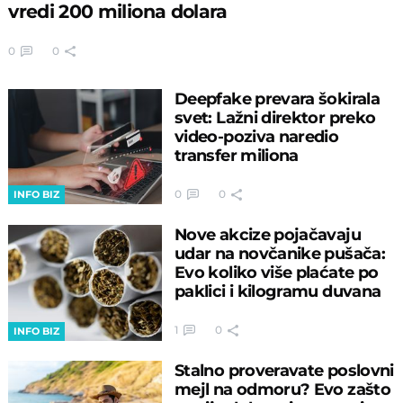
vredi 200 miliona dolara
0
0
Deepfake prevara šokirala
svet: Lažni direktor preko
video-poziva naredio
transfer miliona
0
0
INFO BIZ
Nove akcize pojačavaju
udar na novčanike pušača:
Evo koliko više plaćate po
paklici i kilogramu duvana
1
0
INFO BIZ
Stalno proveravate poslovni
mejl na odmoru? Evo zašto