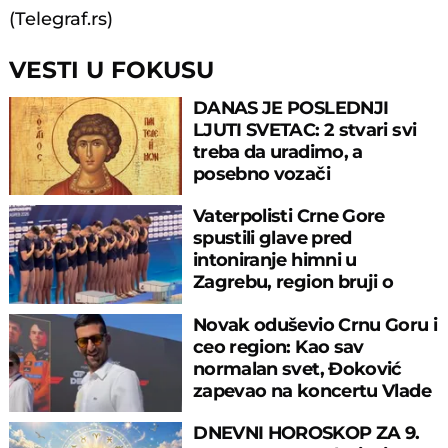
(Telegraf.rs)
VESTI U FOKUSU
DANAS JE POSLEDNJI
LJUTI SVETAC: 2 stvari svi
treba da uradimo, a
posebno vozači
Vaterpolisti Crne Gore
spustili glave pred
intoniranje himni u
Zagrebu, region bruji o
velikom propustu
Novak oduševio Crnu Goru i
ceo region: Kao sav
normalan svet, Đoković
zapevao na koncertu Vlade
Georgijeva
DNEVNI HOROSKOP ZA 9.