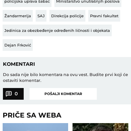
policijska uprava šabac
Ministarstvo unutrašnjih poslova
Žandarmerija
SAJ
Direkcija policije
Pravni fakultet
Jedinica za obezbeđenje određenih ličnosti i objekata
Dejan Frković
KOMENTARI
Do sada nije bilo komentara na ovu vest.
Budite prvi koji će
ostaviti komentar.
0
POŠALJI KOMENTAR
PRIČE SA WEBA