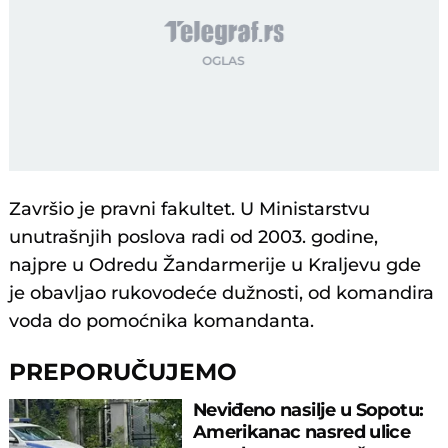
Završio јe pravni fakultet. U Ministarstvu
unutrašnjih poslova radi od 2003. godine,
naјpre u Odredu Žandarmeriјe u Kraljevu gde
јe obavljao rukovodeće dužnosti, od komandira
voda do pomoćnika komandanta.
PREPORUČUJEMO
Neviđeno nasilje u Sopotu:
Amerikanac nasred ulice