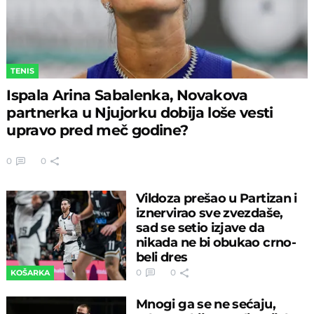
TENIS
Ispala Arina Sabalenka, Novakova
partnerka u Njujorku dobija loše vesti
upravo pred meč godine?
0
0
Vildoza prešao u Partizan i
iznervirao sve zvezdaše,
sad se setio izjave da
nikada ne bi obukao crno-
beli dres
0
0
KOŠARKA
Mnogi ga se ne sećaju,