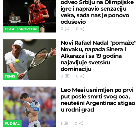
odveo Srbiju na Olimpijske
igre i napravio senzaciju
veka, sada nas je ponovo
oduševio
0
0
OSTALI SPORTOVI
Novi Rafael Nadal "pomaže"
Novaku, napada Sinera i
Alkaraza i sa 19 godina
najavljuje svetsku
dominaciju
0
0
TENIS
Leo Mesi usnimljen po prvi
put posle smrti svog oca,
neutešni Argentinac stigao
u rodni grad
1
0
FUDBAL