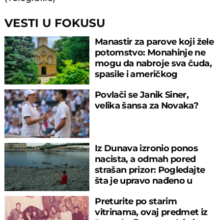
VESTI U FOKUSU
Manastir za parove koji žele
potomstvo: Monahinje ne
mogu da nabroje sva čuda,
spasile i američkog
ambasadora
Povlači se Janik Siner,
velika šansa za Novaka?
Iz Dunava izronio ponos
nacista, a odmah pored
strašan prizor: Pogledajte
šta je upravo nađeno u
rečnom blatu
Preturite po starim
vitrinama, ovaj predmet iz