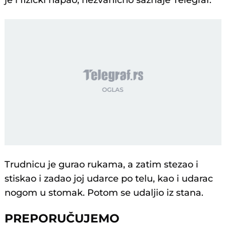
je i fizički napao, nezvanično saznaje Telegraf.
Trudnicu je gurao rukama, a zatim stezao i
stiskao i zadao joj udarce po telu, kao i udarac
nogom u stomak. Potom se udaljio iz stana.
PREPORUČUJEMO