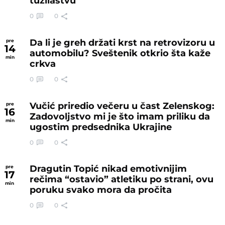
tužilaštvu
0
0
Da li je greh držati krst na retrovizoru u
pre
14
automobilu? Sveštenik otkrio šta kaže
min
crkva
0
0
Vučić priredio večeru u čast Zelenskog:
pre
16
Zadovoljstvo mi je što imam priliku da
min
ugostim predsednika Ukrajine
0
0
Dragutin Topić nikad emotivnijim
pre
17
rečima “ostavio” atletiku po strani, ovu
min
poruku svako mora da pročita
0
0