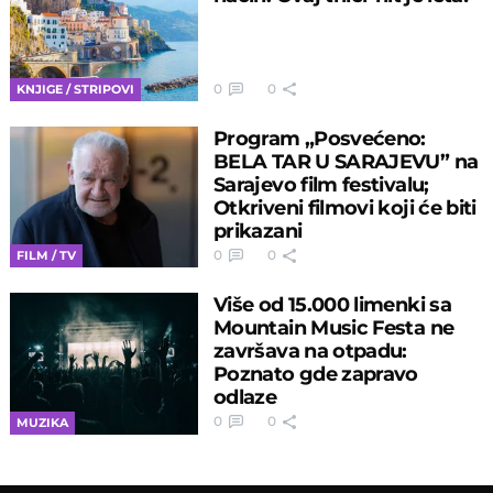
0
0
KNJIGE / STRIPOVI
Program „Posvećeno:
BELA TAR U SARAJEVU” na
Sarajevo film festivalu;
Otkriveni filmovi koji će biti
prikazani
0
0
FILM / TV
Više od 15.000 limenki sa
Mountain Music Festa ne
završava na otpadu:
Poznato gde zapravo
odlaze
0
0
MUZIKA