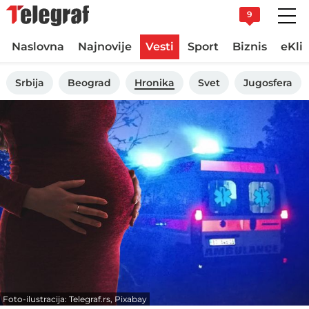
9
Naslovna
Najnovije
Vesti
Sport
Biznis
eKli
Srbija
Beograd
Hronika
Svet
Jugosfera
Foto-ilustracija: Telegraf.rs, Pixabay