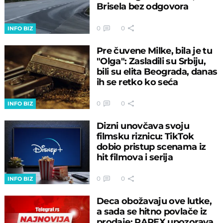
Brisela bez odgovora
0
0
INFO BIZ
Pre čuvene Milke, bila je tu
"Olga": Zasladili su Srbiju,
bili su elita Beograda, danas
ih se retko ko seća
0
0
INFO BIZ
Dizni unovčava svoju
filmsku riznicu: TikTok
dobio pristup scenama iz
hit filmova i serija
0
0
INFO BIZ
Deca obožavaju ove lutke,
a sada se hitno povlače iz
prodaje: RAPEX upozorava