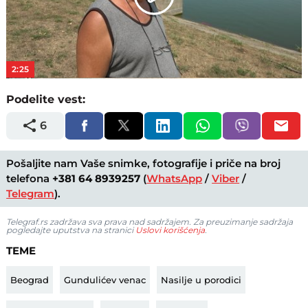
Play
Video
2:25
Podelite vest:
6
Pošaljite nam Vaše snimke, fotografije i priče na broj
telefona
+381 64 8939257
(
WhatsApp
/
Viber
/
Telegram
).
Telegraf.rs zadržava sva prava nad sadržajem. Za preuzimanje sadržaja
pogledajte uputstva na stranici
Uslovi korišćenja
.
TEME
Beograd
Gundulićev venac
Nasilje u porodici