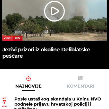
VESTI
0:27
Jezivi prizori iz okoline Deliblatske
peščare
NAJNOVIJE
KOMENTARI
Posle ustaškog skandala u Kninu NVO
pre
7
podnele prijavu hrvatskoj policiji i
min