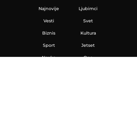
Najnovije
Ljubimci
Vesti
Svet
Biznis
Kultura
Sport
Jetset
Nauka
Ona
Aero
Zanimljivosti
eKlinika
Hi-Tech
Auto
Plantbased
Ubrzanje
Telegraf TV