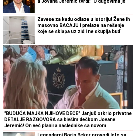
a Jovana Jeremić tvrdi: "U dugovima je"
Zavese za kadu odlaze u istoriju! Žene ih
masovno BACAJU i prelaze na rešenje
koje se sklapa uz zid i ne skuplja buđ
"BUDUĆA MAJKA NJIHOVE DECE" Janjuš otkrio privatne
DETALJE RAZGOVORA sa bivšim dečkom Jovane
Jeremić! On već planira naslednike sa novom
Legendarni Boris Beker provodi leto sa