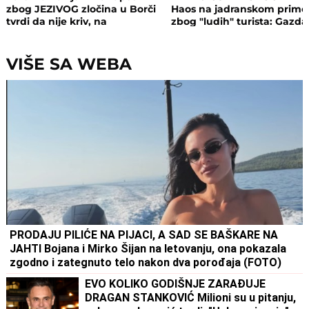
zbog JEZIVOG zločina u Borči
Haos na jadranskom primo
tvrdi da nije kriv, na
zbog "ludih" turista: Gazda
saslušanju izneo ŠOK
isključio struju i promenio
DETALJE: Otkrio u kakvom su
brave, a potom su i UHAPŠ
odnosu bili
VIŠE SA WEBA
PRODAJU PILIĆE NA PIJACI, A SAD SE BAŠKARE NA
JAHTI Bojana i Mirko Šijan na letovanju, ona pokazala
zgodno i zategnuto telo nakon dva porođaja (FOTO)
EVO KOLIKO GODIŠNJE ZARAĐUJE
DRAGAN STANKOVIĆ Milioni su u pitanju,