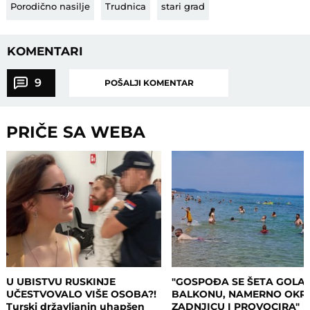
Porodično nasilje
Trudnica
stari grad
KOMENTARI
9
POŠALJI KOMENTAR
PRIČE SA WEBA
U UBISTVU RUSKINJE
"GOSPOĐA SE ŠETA GOLA
UČESTVOVALO VIŠE OSOBA?!
BALKONU, NAMERNO OKR
Turski državljanin uhapšen
ZADNJICU I PROVOCIRA"