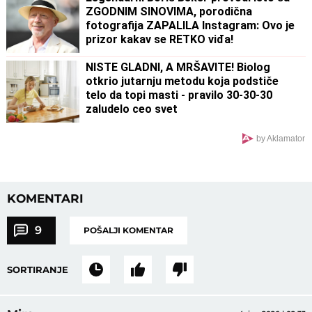
ZGODNIM SINOVIMA, porodična
fotografija ZAPALILA Instagram: Ovo je
prizor kakav se RETKO viđa!
NISTE GLADNI, A MRŠAVITE! Biolog
otkrio jutarnju metodu koja podstiče
telo da topi masti - pravilo 30-30-30
zaludelo ceo svet
by Aklamator
KOMENTARI
9
POŠALJI KOMENTAR
SORTIRANJE