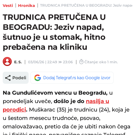
Vesti
Hronika
TRUDNICA PRETUČENA U BEOGRADU: Jeziv napad, šutnu
TRUDNICA PRETUČENA U
BEOGRADU: Jeziv napad,
šutnuo je u stomak, hitno
prebačena na kliniku
E. S.
03/06/26 | 22:49
≫
23:06
Čitanje: oko 1 min.
Podeli
Na Gundulićevom vencu u Beogradu,
u
ponedeljak uveče,
došlo je do
nasilja u
porodici
.
Muškarac (35) je trudnicu (24), koja je
u šestom mesecu trudnoće, psovao,
omalovažavao, pretio da će je ubiti nakon čega