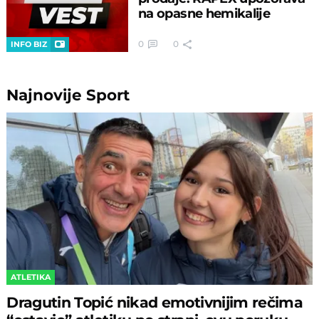
na opasne hemikalije
0
0
INFO BIZ
Najnovije
Sport
ATLETIKA
Dragutin Topić nikad emotivnijim rečima