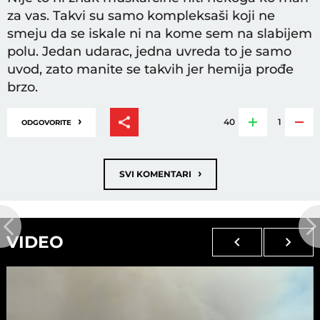
za vas. Takvi su samo kompleksaši koji ne
smeju da se iskale ni na kome sem na slabijem
polu. Jedan udarac, jedna uvreda to je samo
uvod, zato manite se takvih jer hemija prođe
brzo.
›
40
1
ODGOVORITE
›
SVI KOMENTARI
VIDEO