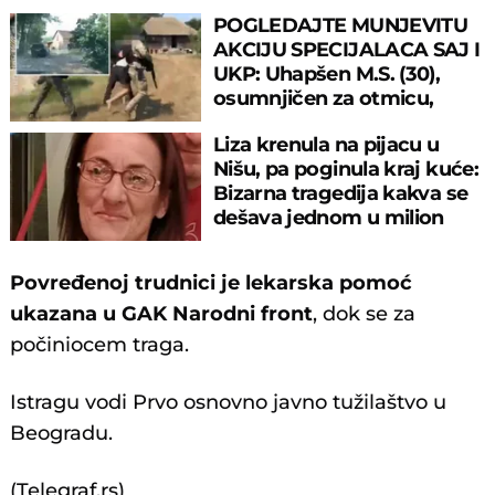
POGLEDAJTE MUNJEVITU
AKCIJU SPECIJALACA SAJ I
UKP: Uhapšen M.S. (30),
osumnjičen za otmicu,
mučenje, droge...
Liza krenula na pijacu u
Nišu, pa poginula kraj kuće:
Bizarna tragedija kakva se
dešava jednom u milion
godina
Povređenoj trudnici je lekarska pomoć
ukazana u GAK Narodni front
, dok se za
počiniocem traga.
Istragu vodi Prvo osnovno javno tužilaštvo u
Beogradu.
(Telegraf.rs)