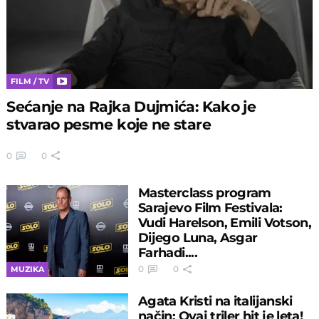
FILM / TV
Sećanje na Rajka Dujmića: Kako je
stvarao pesme koje ne stare
0
0
Masterclass program
Sarajevo Film Festivala:
Vudi Harelson, Emili Votson,
Dijego Luna, Asgar
Farhadi....
0
0
MUZIKA
Agata Kristi na italijanski
način: Ovaj triler hit je leta!