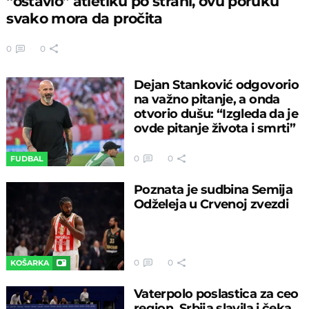
“ostavio” atletiku po strani, ovu poruku
svako mora da pročita
0
0
Dejan Stanković odgovorio
na važno pitanje, a onda
otvorio dušu: “Izgleda da je
ovde pitanje života i smrti”
0
0
FUDBAL
Poznata je sudbina Semija
Odželeja u Crvenoj zvezdi
0
0
KOŠARKA
Vaterpolo poslastica za ceo
region, Srbija slavila i čeka