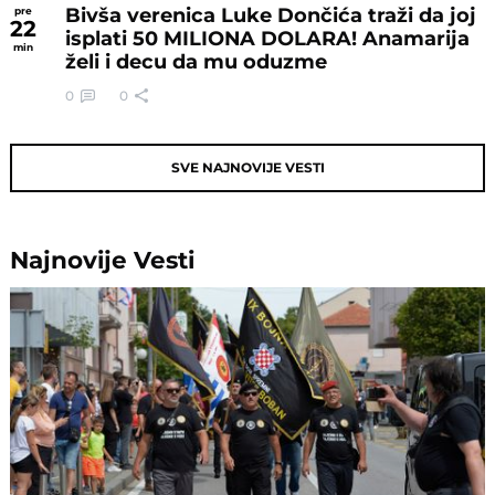
Bivša verenica Luke Dončića traži da joj
pre
22
isplati 50 MILIONA DOLARA! Anamarija
min
želi i decu da mu oduzme
0
0
SVE NAJNOVIJE VESTI
Najnovije
Vesti