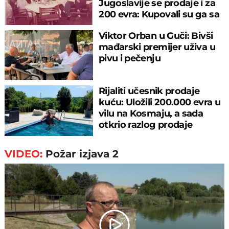
Jugoslavije se prodaje i za
200 evra: Kupovali su ga sa
sitniš
Viktor Orban u Guči: Bivši
mađarski premijer uživa u
pivu i pečenju
Rijaliti učesnik prodaje
kuću: Uložili 200.000 evra u
vilu na Kosmaju, a sada
otkrio razlog prodaje
VIDEO:
Požar izjava 2