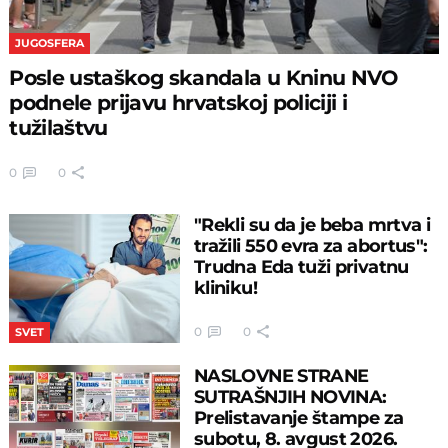
JUGOSFERA
Posle ustaškog skandala u Kninu NVO
podnele prijavu hrvatskoj policiji i
tužilaštvu
0
0
"Rekli su da je beba mrtva i
tražili 550 evra za abortus":
Trudna Eda tuži privatnu
kliniku!
0
0
SVET
NASLOVNE STRANE
SUTRAŠNJIH NOVINA:
Prelistavanje štampe za
subotu, 8. avgust 2026.