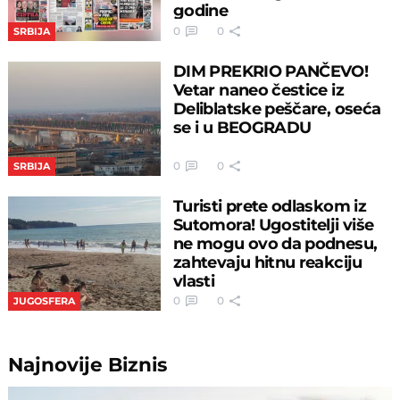
godine
0
0
SRBIJA
DIM PREKRIO PANČEVO!
Vetar naneo čestice iz
Deliblatske peščare, oseća
se i u BEOGRADU
0
0
SRBIJA
Turisti prete odlaskom iz
Sutomora! Ugostitelji više
ne mogu ovo da podnesu,
zahtevaju hitnu reakciju
vlasti
0
0
JUGOSFERA
Najnovije
Biznis