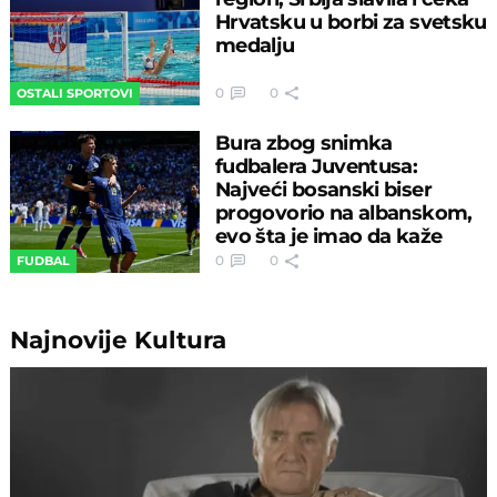
Hrvatsku u borbi za svetsku
medalju
0
0
OSTALI SPORTOVI
Bura zbog snimka
fudbalera Juventusa:
Najveći bosanski biser
progovorio na albanskom,
evo šta je imao da kaže
0
0
FUDBAL
Najnovije
Kultura