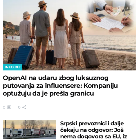
INFO BIZ
OpenAI na udaru zbog luksuznog
putovanja za influensere: Kompaniju
optužuju da je prešla granicu
0
0
Srpski prevoznici i dalje
čekaju na odgovor: Još
nema dogovora sa EU, iz