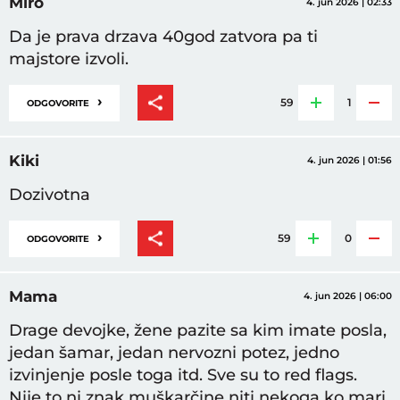
Miro
4. jun 2026 | 02:33
Da je prava drzava 40god zatvora pa ti
majstore izvoli.
›
59
1
ODGOVORITE
Kiki
4. jun 2026 | 01:56
Dozivotna
›
59
0
ODGOVORITE
Mama
4. jun 2026 | 06:00
Drage devojke, žene pazite sa kim imate posla,
jedan šamar, jedan nervozni potez, jedno
izvinjenje posle toga itd. Sve su to red flags.
Nije to ni znak muškarčine niti nekoga ko mari