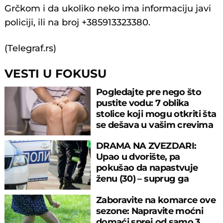
Grčkom i da ukoliko neko ima informaciju javi
policiji, ili na broj +385913323380.
(Telegraf.rs)
VESTI U FOKUSU
Pogledajte pre nego što
pustite vodu: 7 oblika
stolice koji mogu otkriti šta
se dešava u vašim crevima
DRAMA NA ZVEZDARI:
Upao u dvorište, pa
pokušao da napastvuje
ženu (30) – suprug ga
savladao
Zaboravite na komarce ove
sezone: Napravite moćni
domaći sprej od samo 3