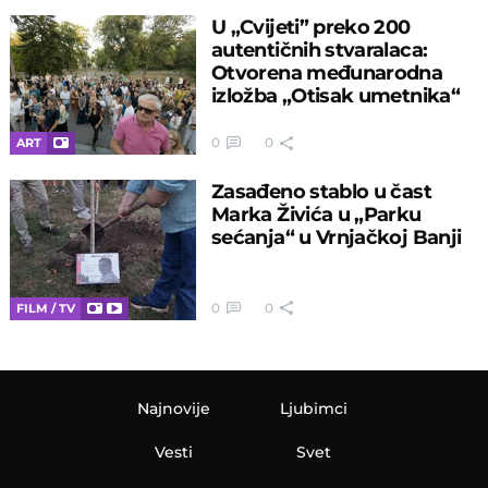
U „Cvijeti” preko 200
autentičnih stvaralaca:
Otvorena međunarodna
izložba „Otisak umetnika“
0
0
ART
Zasađeno stablo u čast
Marka Živića u „Parku
sećanja“ u Vrnjačkoj Banji
0
0
FILM / TV
Najnovije
Ljubimci
Vesti
Svet