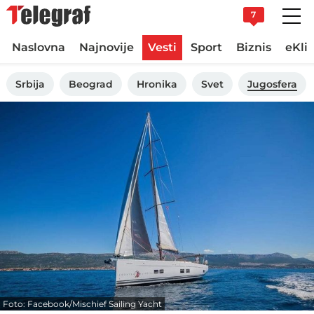
7
Naslovna
Najnovije
Vesti
Sport
Biznis
eKli
Srbija
Beograd
Hronika
Svet
Jugosfera
Foto: Facebook/Mischief Sailing Yacht