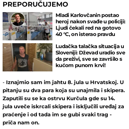
PREPORUČUJEMO
Mladi Karlovčanin postao
heroj nakon svađe u policiji:
Ljudi čekali red na gotovo
40 °C, on isterao pravdu
Ludačka talačka situacija u
Sloveniji: Dževad uradio sve
da preživi, sve se završilo s
kućom punom krvi!
-
Iznajmio sam im jahtu 8. jula u Hrvatskoj. U
pitanju su dva para koja su unajmila i skipera.
Zaputili su se ka ostrvu Kurčula gde su 14.
jula uveče iskrcali skipera i isključili uređaj za
praćenje i od tada im se gubi svaki trag -
priča nam on.