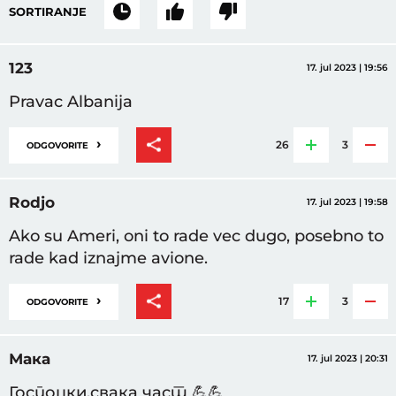
SORTIRANJE
123
17. jul 2023 | 19:56
Pravac Albanija
›
26
3
ODGOVORITE
Rodjo
17. jul 2023 | 19:58
Ako su Ameri, oni to rade vec dugo, posebno to
rade kad iznajme avione.
›
17
3
ODGOVORITE
Мака
17. jul 2023 | 20:31
Госпоцки,свака част 💪💪