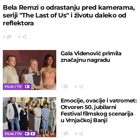
Bela Remzi o odrastanju pred kamerama,
seriji "The Last of Us" i životu daleko od
reflektora
0
0
Gala Videnović primila
značajnu nagradu
1
0
FILM / TV
Emocije, ovacije i vatromet:
Otvoren 50. jubilarni
Festival filmskog scenarija
u Vrnjačkoj Banji
1
0
FILM / TV