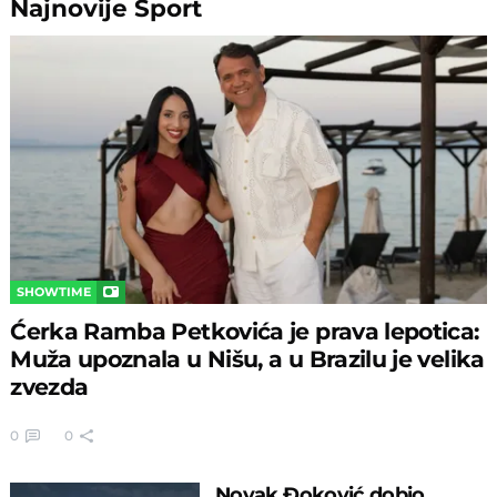
Najnovije
Sport
SHOWTIME
Ćerka Ramba Petkovića je prava lepotica:
Muža upoznala u Nišu, a u Brazilu je velika
zvezda
0
0
Novak Đoković dobio