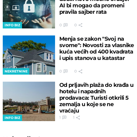
AI bi mogao da promeni
pravila sajber rata
0
0
INFO BIZ
Menja se zakon "Svoj na
svome": Novosti za vlasnike
kuća većih od 400 kvadrata
i upis stanova u katastar
0
0
NEKRETNINE
Od prljavih plaža do krađa u
hotelu i napadnih
prodavaca: Turisti otkrili 5
zemalja u koje se ne
vraćaju
1
1
INFO BIZ