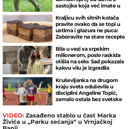
sastojka koja već imate u
kuhinji
Kraljicu svih sitnih kolača
pravite ovako da se topi u
ustima i glazura ne puca:
Zaboravite na stare recepte
Bila u vezi sa srpskim
milionerom, posle raskida
otišla na selo: Sad pokazala
kakvu vilu je izgradila
Kruševljanka na drugom
kraju sveta oduševila u
disciplini Angeline Topić,
zamalo ostala bez svetske
medalje
VIDEO:
Zasađeno stablo u čast Marka
Živića u „Parku sećanja“ u Vrnjačkoj
Banji