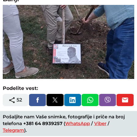
Loaded
:
Unmute
90.56%
Podelite vest:
52
Pošaljite nam Vaše snimke, fotografije i priče na broj
telefona
+381 64 8939257
(
WhatsApp
/
Viber
/
Telegram
).