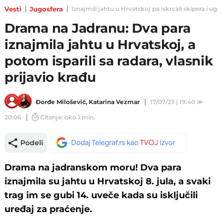
Vesti
Jugosfera
Iznajmili jahtu u Hrvatskoj pa iskrcali skipera i ugas
Drama na Jadranu: Dva para
iznajmila jahtu u Hrvatskoj, a
potom isparili sa radara, vlasnik
prijavio krađu
Đorđe Milošević
,
Katarina Vezmar
17/07/23 | 19:40
≫
20:06
Čitanje: oko 1 min.
Podeli
Drama na jadranskom moru! Dva para
iznajmila su jahtu u Hrvatskoj 8. jula, a svaki
trag im se gubi 14. uveče kada su isključili
uređaj za praćenje.