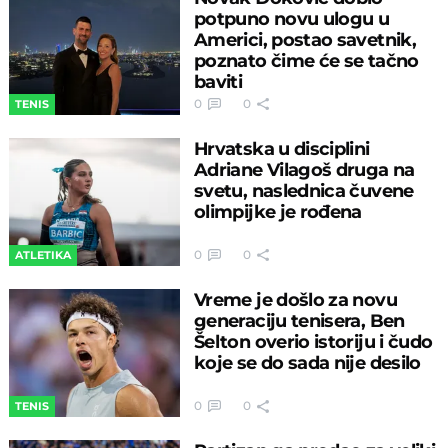
potpuno novu ulogu u
Americi, postao savetnik,
poznato čime će se tačno
baviti
0
0
TENIS
Hrvatska u disciplini
Adriane Vilagoš druga na
svetu, naslednica čuvene
olimpijke je rođena
0
0
ATLETIKA
Vreme je došlo za novu
generaciju tenisera, Ben
Šelton overio istoriju i čudo
koje se do sada nije desilo
0
0
TENIS