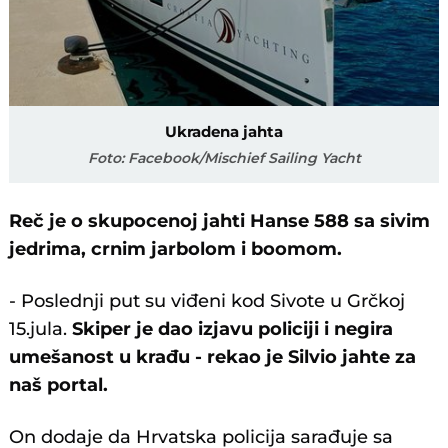
Ukradena jahta
Foto: Facebook/Mischief Sailing Yacht
Reč je o skupocenoj jahti Hanse 588 sa sivim
jedrima, crnim jarbolom i boomom.
- Poslednji put su viđeni kod Sivote u Grčkoj
15.jula.
Skiper je dao izjavu policiji i negira
umešanost u krađu - rekao je Silvio jahte za
naš portal.
On dodaje da Hrvatska policija sarađuje sa