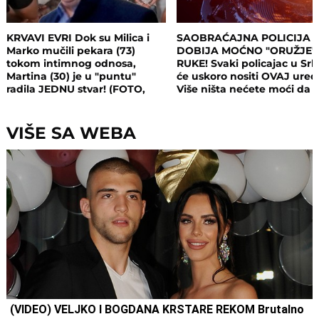
KRVAVI EVRI Dok su Milica i
SAOBRAĆAJNA POLICIJA
Marko mučili pekara (73)
DOBIJA MOĆNO "ORUŽJE"
tokom intimnog odnosa,
RUKE! Svaki policajac u Srbi
Martina (30) je u "puntu"
će uskoro nositi OVAJ uređ
radila JEDNU stvar! (FOTO,
Više ništa nećete moći da
VIDEO)
sakrijete
VIŠE SA WEBA
(VIDEO) VELJKO I BOGDANA KRSTARE REKOM Brutalno