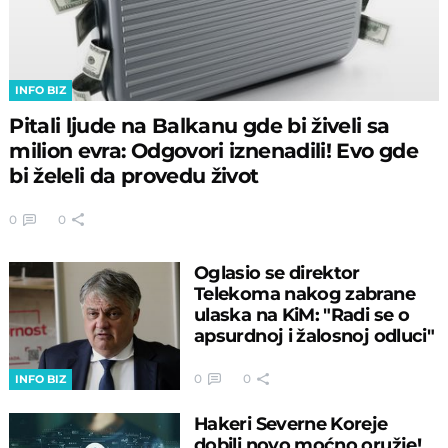
INFO BIZ
Pitali ljude na Balkanu gde bi živeli sa
milion evra: Odgovori iznenadili! Evo gde
bi želeli da provedu život
0
0
Oglasio se direktor
Telekoma nakog zabrane
ulaska na KiM: "Radi se o
apsurdnoj i žalosnoj odluci"
0
0
INFO BIZ
Hakeri Severne Koreje
dobili novo moćno oružje!