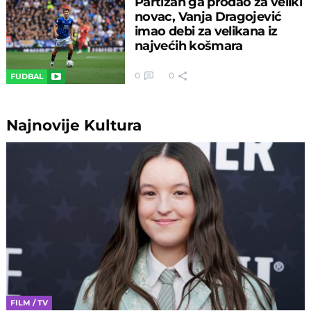
Partizan ga prodao za veliki
novac, Vanja Dragojević
imao debi za velikana iz
najvećih košmara
0
0
FUDBAL
Najnovije
Kultura
FILM / TV