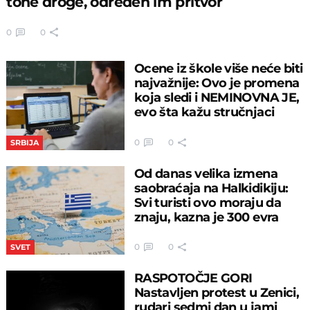
tone droge, određen im pritvor
0
0
Ocene iz škole više neće biti
najvažnije: Ovo je promena
koja sledi i NEMINOVNA JE,
evo šta kažu stručnjaci
0
0
SRBIJA
Od danas velika izmena
saobraćaja na Halkidikiju:
Svi turisti ovo moraju da
znaju, kazna je 300 evra
0
0
SVET
RASPOTOČJE GORI
Nastavljen protest u Zenici,
rudari sedmi dan u jami