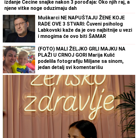
izdanje Cecine snajke nakon 3 porođaja: Oko njih raj, a
njene vitke noge oduzimaju dah
Muškarci NE NAPUŠTAJU ŽENE KOJE
RADE OVE 3 STVARI: Čuveni psiholog
Labkovski kaže da je ovo najbitnije u vezi
i mnogima će ovo biti ŠAMAR
OTREŽNJENJA
(FOTO) MALI ŽELJKO GRLI MAJKU NA
PLAŽI U CRNOJ GORI Marija Kulić
podelila fotografiju Miljane sa sinom,
jedan detalj svi komentarišu