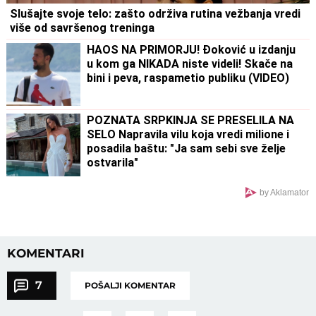
Slušajte svoje telo: zašto održiva rutina vežbanja vredi
više od savršenog treninga
HAOS NA PRIMORJU! Đoković u izdanju
u kom ga NIKADA niste videli! Skače na
bini i peva, raspametio publiku (VIDEO)
POZNATA SRPKINJA SE PRESELILA NA
SELO Napravila vilu koja vredi milione i
posadila baštu: "Ja sam sebi sve želje
ostvarila"
by Aklamator
KOMENTARI
7
POŠALJI KOMENTAR