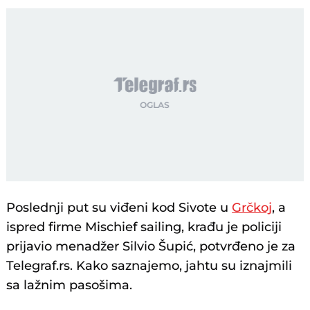
Poslednji put su viđeni kod Sivote u
Grčkoj
, a
ispred firme Mischief sailing, krađu je policiji
prijavio menadžer Silvio Šupić, potvrđeno je za
Telegraf.rs. Kako saznajemo, jahtu su iznajmili
sa lažnim pasošima.