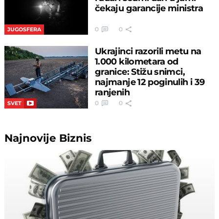
čekaju garancije ministra
0
0
JUGOSFERA
Ukrajinci razorili metu na
1.000 kilometara od
granice: Stižu snimci,
najmanje 12 poginulih i 39
ranjenih
0
0
SVET
Najnovije
Biznis