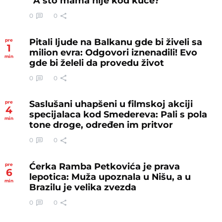
“A što mama nije kod kuće?”
0
0
Pitali ljude na Balkanu gde bi živeli sa
pre
1
milion evra: Odgovori iznenadili! Evo
min
gde bi želeli da provedu život
0
0
Saslušani uhapšeni u filmskoj akciji
pre
4
specijalaca kod Smedereva: Pali s pola
min
tone droge, određen im pritvor
0
0
Ćerka Ramba Petkovića je prava
pre
6
lepotica: Muža upoznala u Nišu, a u
min
Brazilu je velika zvezda
0
0