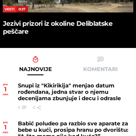
VESTI
0:27
Jezivi prizori iz okoline Deliblatske
peščare
NAJNOVIJE
KOMENTARI
Snupi iz "Kikirikija" menjao datum
pre
1
rođendana, jedna stvar o njemu
min
decenijama zbunjuje i decu i odrasle
0
0
Babić poludeo pa razbio sve aparate za
pre
1
bebe u kući, prosipa hranu po dvorištu:
min