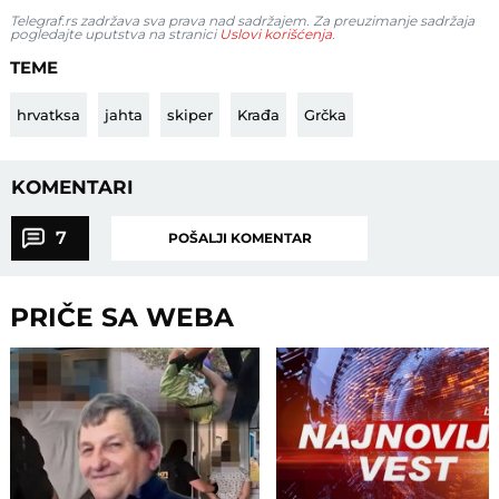
Telegraf.rs zadržava sva prava nad sadržajem. Za preuzimanje sadržaja
pogledajte uputstva na stranici
Uslovi korišćenja
.
TEME
hrvatksa
jahta
skiper
Krađa
Grčka
KOMENTARI
7
POŠALJI KOMENTAR
PRIČE SA WEBA