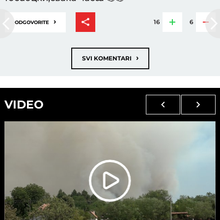
›
16
6
ODGOVORITE
›
SVI KOMENTARI
VIDEO