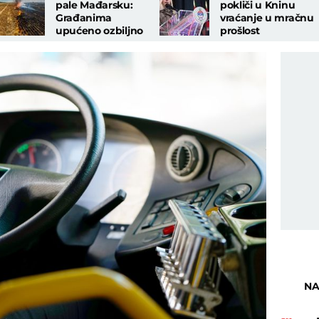
pale Mađarsku:
pokliči u Kninu
Građanima
vraćanje u mračnu
upućeno ozbiljno
prošlost
upozorenje
NA