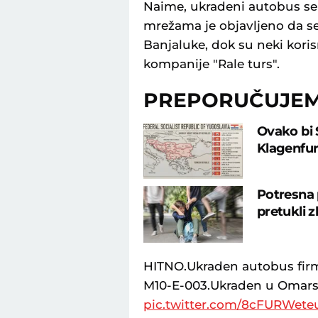
Naime, ukradeni autobus se 
mrežama je objavljeno da se 
Banjaluke, dok su neki korisn
kompanije "Rale turs".
PREPORUČUJE
Ovako bi 
Klagenfur
Potresna 
pretukli 
HITNO.Ukraden autobus firm
M10-E-003.Ukraden u Omarsk
pic.twitter.com/8cFURWete