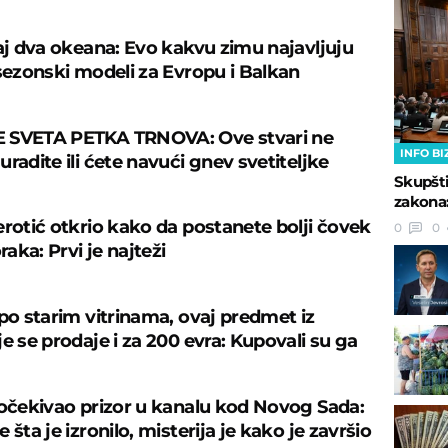
caj dva okeana: Evo kakvu zimu najavljuju
 sezonski modeli za Evropu i Balkan
 SVETA PETKA TRNOVA: Ove stvari ne
INFO BI
radite ili ćete navući gnev svetiteljke
Skupšt
zakona:
erotić otkrio kako da postanete bolji čovek
0
0
oraka: Prvi je najteži
 po starim vitrinama, ovaj predmet iz
e se prodaje i za 200 evra: Kupovali su ga
 očekivao prizor u kanalu kod Novog Sada:
 šta je izronilo, misterija je kako je završio