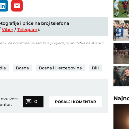
ografije i priče na broj telefona
/
Viber
/
Telegram
).
jem. Za preuzimanje sadržaja pogledajte uputstva na stranici
ila
Bosna
Bosna i Hercegovina
BiH
Najn
 ovu vest.
0
POŠALJI KOMENTAR
entar.