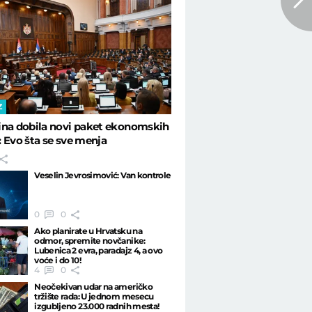
Z
ina dobila novi paket ekonomskih
 Evo šta se sve menja
Veselin Jevrosimović: Van kontrole
0
0
Ako planirate u Hrvatsku na
odmor, spremite novčanike:
Lubenica 2 evra, paradajz 4, a ovo
voće i do 10!
4
0
Neočekivan udar na američko
tržište rada: U jednom mesecu
izgubljeno 23.000 radnih mesta!