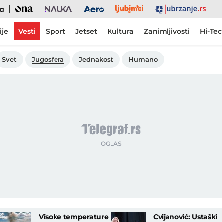
Ljubimci
Ona
Nauka
Aero
Ubrzanje
ije
Vesti
Sport
Jetset
Kultura
Zanimljivosti
Hi-Te
Svet
Jugosfera
Jednakost
Humano
Visoke temperature
Cvijanović: Ustaški