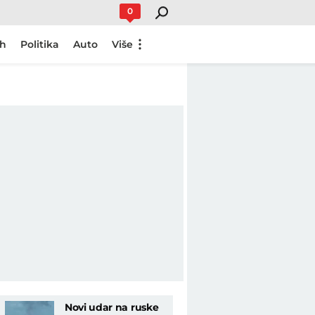
0
ch
Politika
Auto
Više
Novi udar na ruske