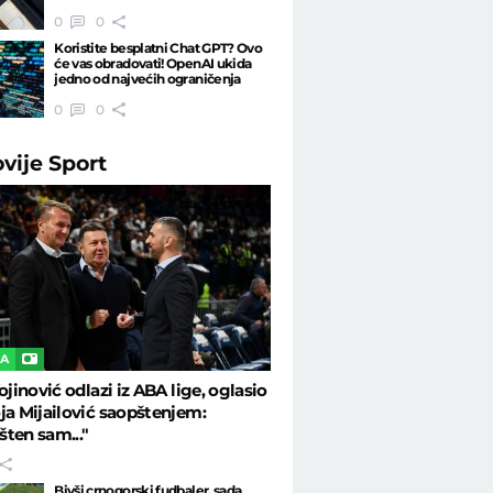
0
0
Koristite besplatni Chat GPT? Ovo
će vas obradovati! OpenAI ukida
jedno od najvećih ograničenja
0
0
ovije
Sport
KA
ojinović odlazi iz ABA lige, oglasio
ja Mijailović saopštenjem:
ten sam..."
Bivši crnogorski fudbaler, sada