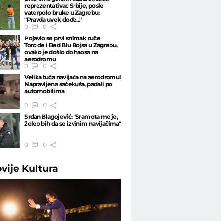
reprezentativac Srbije, posle
vaterpolo bruke u Zagrebu:
"Pravda uvek dođe..."
0
0
Pojavio se prvi snimak tuče
Torcide i Bed Blu Bojsa u Zagrebu,
ovako je došlo do haosa na
aerodromu
0
0
Velika tuča navijača na aerodromu!
Napravljena sačekuša, padali po
automobilima
0
0
Srđan Blagojević: "Sramota me je,
želeo bih da se izvinim navijačima"
0
0
ovije
Kultura