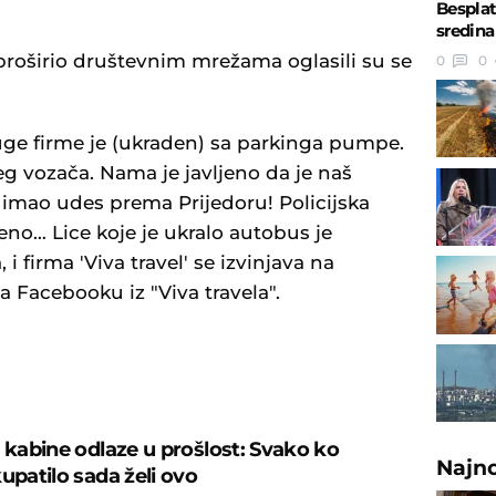
Besplat
sredin
roširio društevnim mrežama oglasili su se
0
0
ge firme je (ukraden) sa parkinga pumpe.
eg vozača. Nama je javljeno da je naš
 imao udes prema Prijedoru! Policijska
jeno… Lice koje je ukralo autobus je
 firma 'Viva travel' se izvinjava na
a Facebooku iz "Viva travela".
U
š kabine odlaze u prošlost: Svako ko
Najn
upatilo sada želi ovo