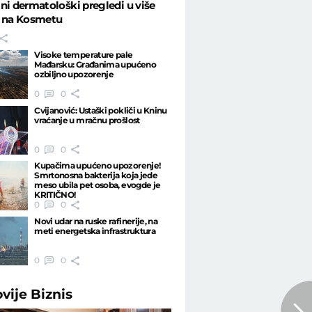
ni dermatološki pregledi u više
a na Kosmetu
Visoke temperature pale
Mađarsku: Građanima upućeno
ozbiljno upozorenje
0
0
Cvijanović: Ustaški pokliči u Kninu
vraćanje u mračnu prošlost
0
0
Kupačima upućeno upozorenje!
Smrtonosna bakterija koja jede
meso ubila pet osoba, evogde je
KRITIČNO!
0
0
Novi udar na ruske rafinerije, na
meti energetska infrastruktura
0
0
ovije
Biznis