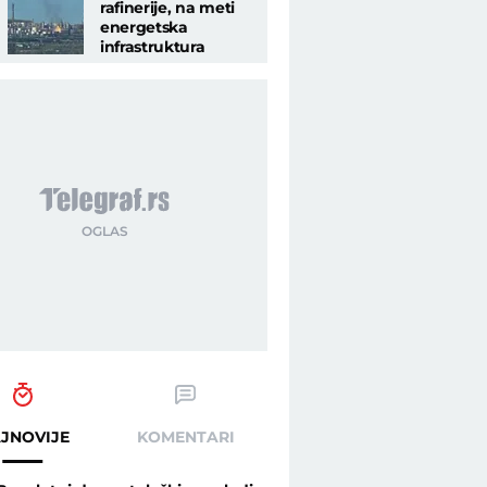
rafinerije, na meti
energetska
infrastruktura
JNOVIJE
KOMENTARI