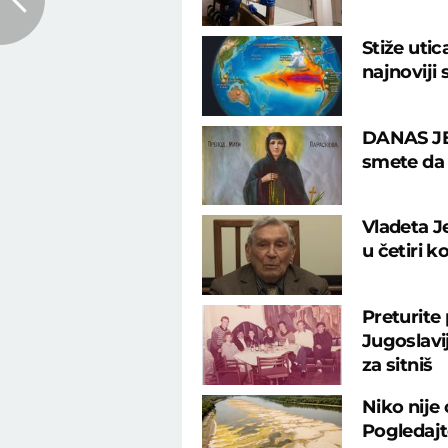
Stiže uti
najnoviji
DANAS JE
smete da u
Vladeta J
u četiri k
Preturite
Jugoslavij
za sitniš
Niko nije
Pogledajte