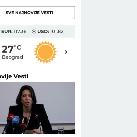
SVE NAJNOVIJE VESTI
EUR:
117.36
USD:
101.82
28
27
o
C
o
C
Beograd
Novi Sad
ovije
Vesti