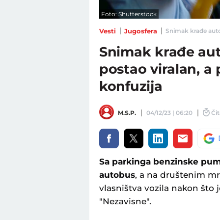
Foto: Shutterstock
Vesti
Jugosfera
Snimak krađe autob
Snimak krađe au
postao viralan, a
konfuzija
M.S.P.
04/12/23 | 06:20
Čit
Sa parkinga benzinske pum
autobus
, a na društenim mr
vlasništva vozila nakon što j
"Nezavisne".