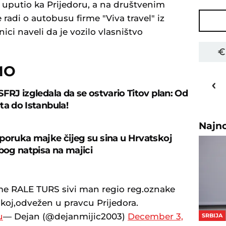
uputio ka Prijedoru, a na društvenim
radi o autobusu firme "Viva travel" iz
ici naveli da je vozilo vlasništvo
MO
28
o
C
SFRJ izgledala da se ostvario Titov plan: Od
Priština
ta do Istanbula!
Najn
poruka majke čijeg su sina u Hrvatskoj
zbog natpisa na majici
e RALE TURS sivi man regio reg.oznake
oj,odvežen u pravcu Prijedora.
u
— Dejan (@dejanmijic2003)
December 3,
SRBIJA