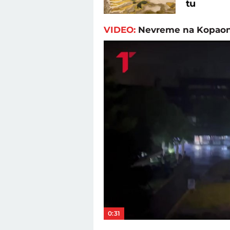
tu
VIDEO:
Nevreme na Kopao
0:31