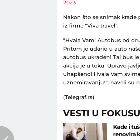
2023
Nakon što se snimak krađe p
iz firme "Viva travel".
"Hvala Vam! Autobus od dru
Pritom je udario u auto naš
autobus ukraden! Taj bus je
akcija je u toku. Upravo javl
uhapšeno! Hvala Vam svima, i
uznemiravanju!", naveli su n
(Telegraf.rs)
VESTI U FOKUS
Kade i tu
renovira k