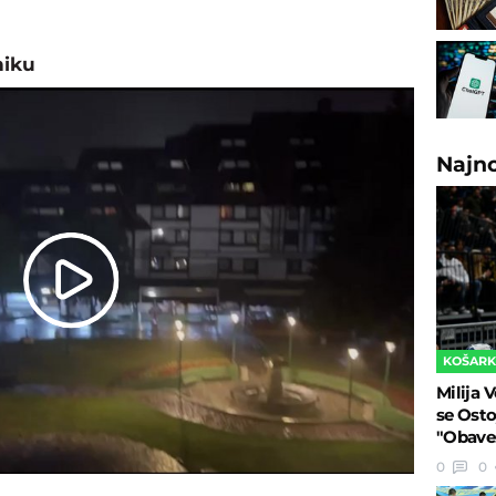
niku
Najn
Play
Video
KOŠAR
Milija V
se Osto
"Obaveš
0
0