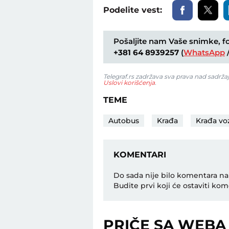
Podelite vest:
Pošaljite nam Vaše snimke, fot
+381 64 8939257
(
WhatsApp
Telegraf.rs zadržava sva prava nad sadrža
Uslovi korišćenja
.
TEME
Autobus
Krađa
Krađa voz
KOMENTARI
Do sada nije bilo komentara na
Budite prvi koji će ostaviti kom
PRIČE SA WEBA