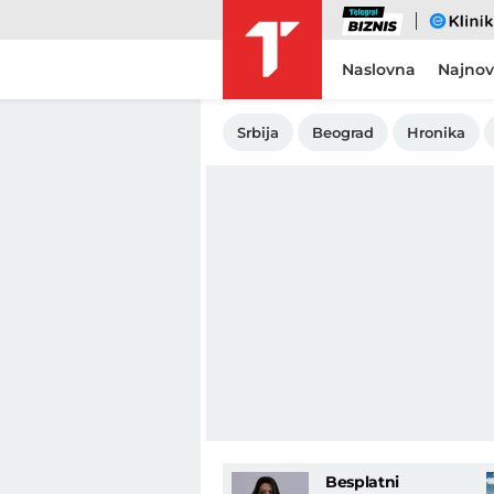
Biznis
eKlinika
Naslovna
Najnov
Srbija
Beograd
Hronika
Besplatni