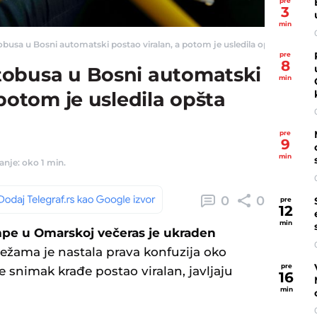
pre
3
min
usa u Bosni automatski postao viralan, a potom je usledila opšta konfuzija
pre
8
tobusa u Bosni automatski
min
 potom je usledila opšta
pre
9
min
anje: oko 1 min.
0
0
pre
12
min
pe u Omarskoj večeras je ukraden
ežama je nastala prava konfuzija oko
pre
e snimak krađe postao viralan, javljaju
16
min