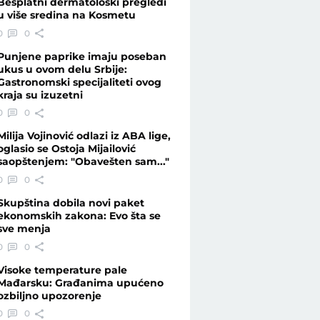
Besplatni dermatološki pregledi
u više sredina na Kosmetu
0
0
 - Telegraf.rs
Punjene paprike imaju poseban
ukus u ovom delu Srbije:
Gastronomski specijaliteti ovog
kraja su izuzetni
0
0
Milija Vojinović odlazi iz ABA lige,
oglasio se Ostoja Mijailović
saopštenjem: "Obavešten sam..."
0
0
Skupština dobila novi paket
ekonomskih zakona: Evo šta se
sve menja
0
0
Visoke temperature pale
Mađarsku: Građanima upućeno
ozbiljno upozorenje
0
0