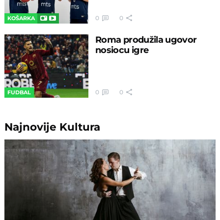
0
0
KOŠARKA
Roma produžila ugovor
nosiocu igre
0
0
FUDBAL
Najnovije
Kultura