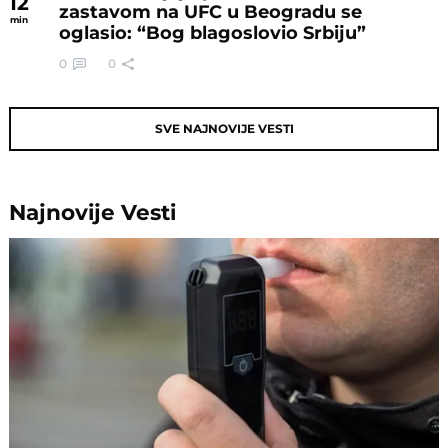
12
zastavom na UFC u Beogradu se
min
oglasio: “Bog blagoslovio Srbiju”
0
0
SVE NAJNOVIJE VESTI
Najnovije
Vesti