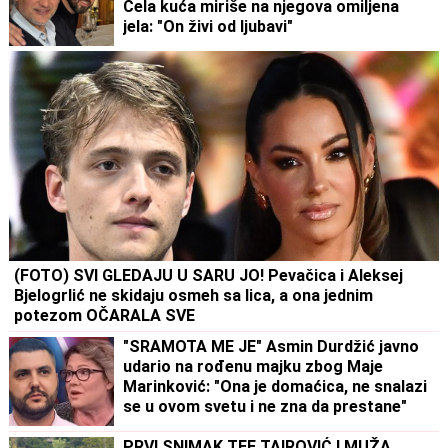
Cela kuća miriše na njegova omiljena
jela: "On živi od ljubavi"
(FOTO) SVI GLEDAJU U SARU JO! Pevačica i Aleksej
Bjelogrlić ne skidaju osmeh sa lica, a ona jednim
potezom OČARALA SVE
"SRAMOTA ME JE" Asmin Durdžić javno
udario na rođenu majku zbog Maje
Marinković: "Ona je domaćica, ne snalazi
se u ovom svetu i ne zna da prestane"
PRVI SNIMAK TEE TAIROVIĆ I MUŽA