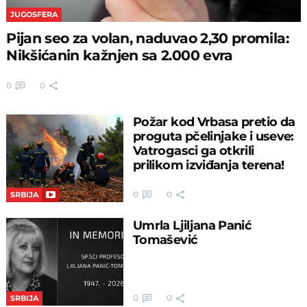
JUGOSFERA
Pijan seo za volan, naduvao 2,30 promila:
Nikšićanin kažnjen sa 2.000 evra
0
0
Požar kod Vrbasa pretio da
proguta pčelinjake i useve:
Vatrogasci ga otkrili
prilikom izviđanja terena!
0
0
SRBIJA
Umrla Ljiljana Panić
Tomašević
0
0
SRBIJA