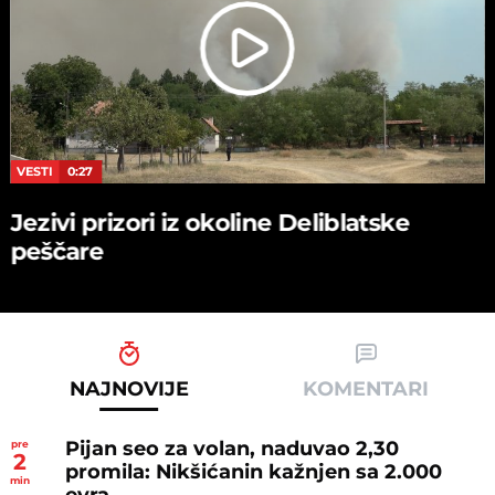
VESTI
0:27
Jezivi prizori iz okoline Deliblatske
peščare
NAJNOVIJE
KOMENTARI
Pijan seo za volan, naduvao 2,30
pre
2
promila: Nikšićanin kažnjen sa 2.000
min
evra