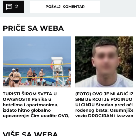
2
POŠALJI KOMENTAR
PRIČE SA WEBA
TURISTI ŠIROM SVETA U
(FOTO) OVO JE MLADIĆ IZ
OPASNOSTI! Panika u
SRBIJE KOJI JE POGINUO 
hotelima i apartmanima,
ULCINJU Stradao pred oči
izdato hitno globalno
rođenog brata: Osumnjičen
upozorenje: Čim uradite OVO,
vozio DROGIRAN i izazvao
postajete meta opasnog
nesreću
napada!
VIŠE SA WEBA