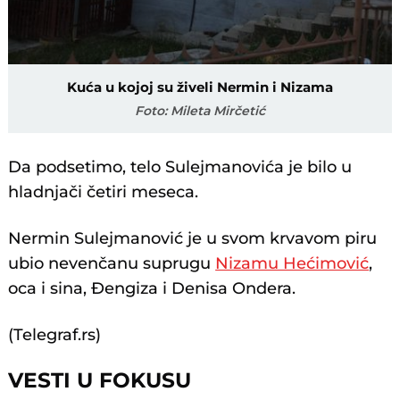
Kuća u kojoj su živeli Nermin i Nizama
Foto: Mileta Mirčetić
Da podsetimo, telo Sulejmanovića je bilo u
hladnjači četiri meseca.
Nermin Sulejmanović je u svom krvavom piru
ubio nevenčanu suprugu
Nizamu Hećimović
,
oca i sina, Đengiza i Denisa Ondera.
(Telegraf.rs)
VESTI U FOKUSU