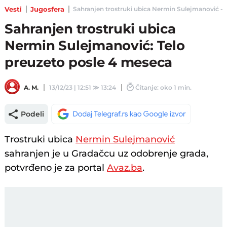
Vesti
Jugosfera
Sahranjen trostruki ubica Nermin Sulejmanović - T
Sahranjen trostruki ubica
Nermin Sulejmanović: Telo
preuzeto posle 4 meseca
A. M.
13/12/23 | 12:51
≫
13:24
Čitanje: oko 1 min.
Podeli
Trostruki ubica
Nermin Sulejmanović
sahranjen je u Gradačcu uz odobrenje grada,
potvrđeno je za portal
Avaz.ba
.