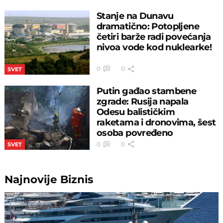
Stanje na Dunavu
dramatično: Potopljene
četiri barže radi povećanja
nivoa vode kod nuklearke!
0
0
SVET
Putin gađao stambene
zgrade: Rusija napala
Odesu balističkim
raketama i dronovima, šest
osoba povređeno
0
0
SVET
Najnovije
Biznis