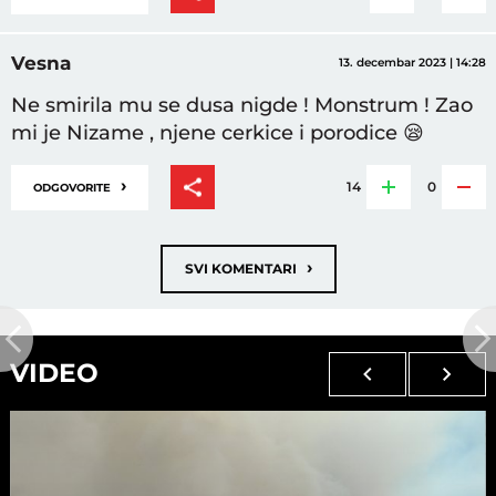
Vesna
13. decembar 2023 | 14:28
Ne smirila mu se dusa nigde ! Monstrum ! Zao
mi je Nizame , njene cerkice i porodice 😪
›
14
0
ODGOVORITE
›
SVI KOMENTARI
VIDEO