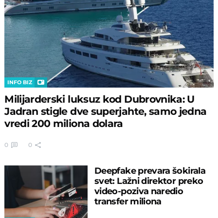
INFO BIZ
Milijarderski luksuz kod Dubrovnika: U
Jadran stigle dve superjahte, samo jedna
vredi 200 miliona dolara
0
0
Deepfake prevara šokirala
svet: Lažni direktor preko
video-poziva naredio
transfer miliona