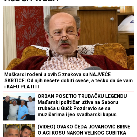
Muškarci rođeni u ovih 5 znakova su NAJVEĆE
ŠKRTICE: Od njih nećete dobiti cveće, a teško da će vam
i KAFU PLATITI
ORBAN POSETIO TRUBAČKU LEGENDU
Mađarski političar uživa na Saboru
trubača u Guči: Pozdravio se sa
muzičarima i jeo svadbarski kupus
(VIDEO) OVAKO ČEDA JOVANOVIĆ BIRNE
O ACI KOSU NAKON VELIKOG GUBITKA