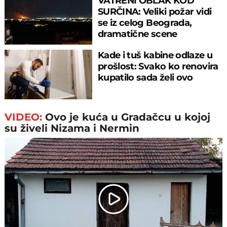
VATRENI OBLAK KOD
SURČINA: Veliki požar vidi
se iz celog Beograda,
dramatične scene
uznemirile prestonicu
Kade i tuš kabine odlaze u
prošlost: Svako ko renovira
kupatilo sada želi ovo
VIDEO:
Ovo je kuća u Gradačcu u kojoj
su živeli Nizama i Nermin
Play