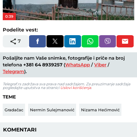
Video
0:39
Podelite vest:
7
Pošaljite nam Vaše snimke, fotografije i priče na broj
telefona
+381 64 8939257
(
WhatsApp
/
Viber
/
Telegram
).
Telegraf.rs zadržava sva prava nad sadržajem. Za preuzimanje sadržaja
pogledajte uputstva na stranici
Uslovi korišćenja
.
TEME
Gradačac
Nermin Sulejmanović
Nizama Hećimović
KOMENTARI