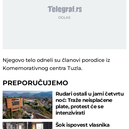
Njegovo telo odneli su članovi porodice iz
Komemorativnog centra Tuzla.
PREPORUČUJEMO
Rudari ostali u jami četvrtu
noć: Traže neisplaćene
plate, protest će se
intenzivirati
Šok ispovest vlasnika