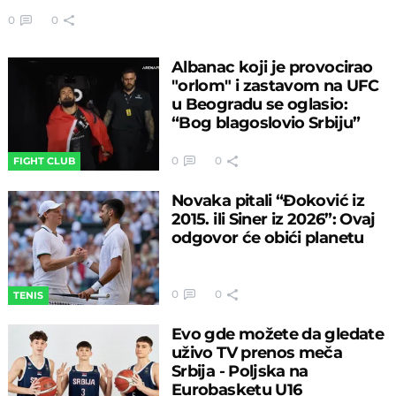
0
0
Albanac koji je provocirao
"orlom" i zastavom na UFC
u Beogradu se oglasio:
“Bog blagoslovio Srbiju”
0
0
FIGHT CLUB
Novaka pitali “Đoković iz
2015. ili Siner iz 2026”: Ovaj
odgovor će obići planetu
0
0
TENIS
Evo gde možete da gledate
uživo TV prenos meča
Srbija - Poljska na
Eurobasketu U16