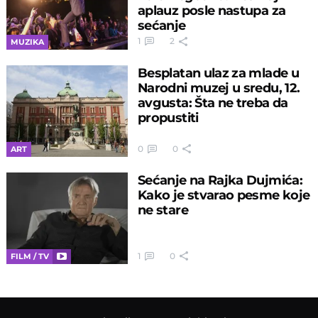
aplauz posle nastupa za
sećanje
1
2
MUZIKA
Besplatan ulaz za mlade u
Narodni muzej u sredu, 12.
avgusta: Šta ne treba da
propustiti
0
0
ART
Sećanje na Rajka Dujmića:
Kako je stvarao pesme koje
ne stare
1
0
FILM / TV