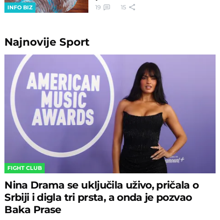
19
15
INFO BIZ
Najnovije
Sport
FIGHT CLUB
Nina Drama se uključila uživo, pričala o
Srbiji i digla tri prsta, a onda je pozvao
Baka Prase