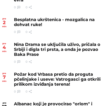
0
0
Besplatna ukrštenica - mozgalica na
pre
2
dohvat ruke!
min
0
0
Nina Drama se uključila uživo, pričala o
pre
4
Srbiji i digla tri prsta, a onda je pozvao
min
Baka Prase
0
0
Požar kod Vrbasa pretio da proguta
pre
7
pčelinjake i useve: Vatrogasci ga otkrili
min
prilikom izviđanja terena!
0
0
Albanac koji je provocirao "orlom" i
pre