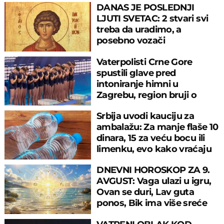
DANAS JE POSLEDNJI
LJUTI SVETAC: 2 stvari svi
treba da uradimo, a
posebno vozači
Vaterpolisti Crne Gore
spustili glave pred
intoniranje himni u
Zagrebu, region bruji o
velikom propustu
Srbija uvodi kauciju za
ambalažu: Za manje flaše 10
dinara, 15 za veću bocu ili
limenku, evo kako vraćaju
pare
DNEVNI HOROSKOP ZA 9.
AVGUST: Vaga ulazi u igru,
Ovan se duri, Lav guta
ponos, Bik ima više sreće
nego pameti