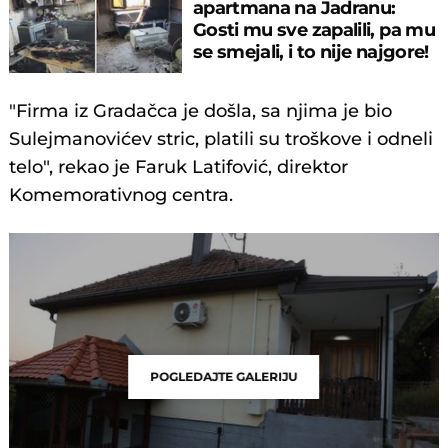
apartmana na Jadranu:
Gosti mu sve zapalili, pa mu
se smejali, i to nije najgore!
"Firma iz Gradačca je došla, sa njima je bio
Sulejmanovićev stric, platili su troškove i odneli
telo", rekao je Faruk Latifović, direktor
Komemorativnog centra.
POGLEDAJTE GALERIJU