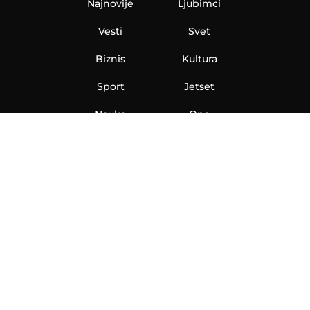
Najnovije
Ljubimci
Vesti
Svet
Biznis
Kultura
Sport
Jetset
Nauka
Ona
Aero
Zanimljivosti
eKlinika
Hi-Tech
Auto
Plantbased
Ubrzanje
Telegraf TV