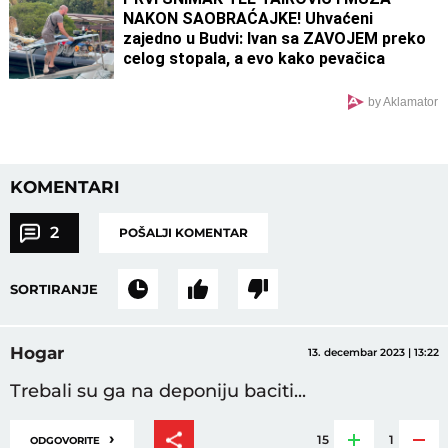
NAKON SAOBRAĆAJKE! Uhvaćeni
zajedno u Budvi: Ivan sa ZAVOJEM preko
celog stopala, a evo kako pevačica
izgleda nakon udesa u Crnoj Gori
by Aklamator
KOMENTARI
2
POŠALJI KOMENTAR
SORTIRANJE
Hogar
13. decembar 2023 | 13:22
Trebali su ga na deponiju baciti...
›
15
1
ODGOVORITE