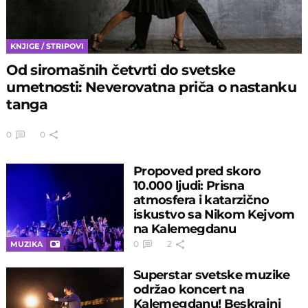
KNJIGE / STRIPOVI
Od siromašnih četvrti do svetske
umetnosti: Neverovatna priča o nastanku
tanga
0
0
Propoved pred skoro
10.000 ljudi: Prisna
atmosfera i katarzično
iskustvo sa Nikom Kejvom
na Kalemegdanu
0
2
MUZIKA
Superstar svetske muzike
održao koncert na
Kalemegdanu! Beskrajni