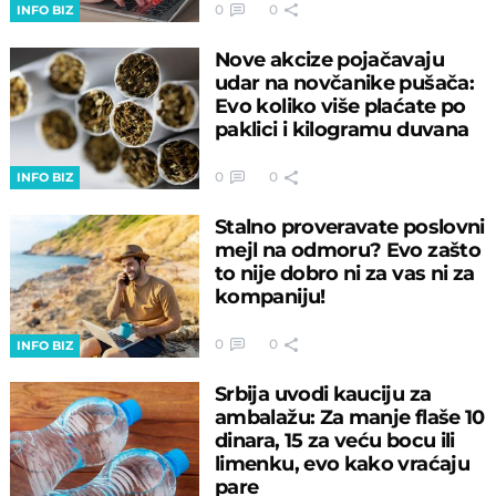
0
0
INFO BIZ
Nove akcize pojačavaju
udar na novčanike pušača:
Evo koliko više plaćate po
paklici i kilogramu duvana
0
0
INFO BIZ
Stalno proveravate poslovni
mejl na odmoru? Evo zašto
to nije dobro ni za vas ni za
kompaniju!
0
0
INFO BIZ
Srbija uvodi kauciju za
ambalažu: Za manje flaše 10
dinara, 15 za veću bocu ili
limenku, evo kako vraćaju
pare