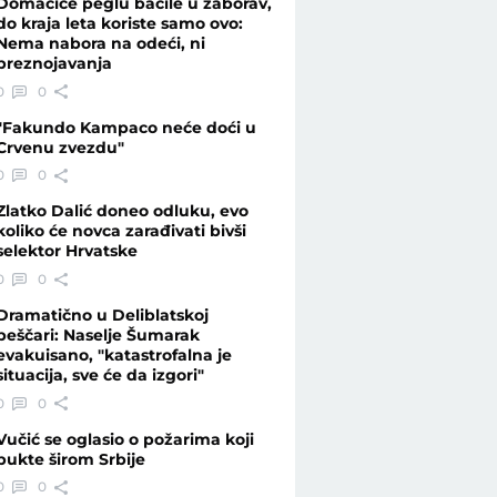
Domaćice peglu bacile u zaborav,
do kraja leta koriste samo ovo:
Nema nabora na odeći, ni
preznojavanja
s
0
0
"Fakundo Kampaco neće doći u
Crvenu zvezdu"
0
0
Zlatko Dalić doneo odluku, evo
koliko će novca zarađivati bivši
selektor Hrvatske
0
0
Dramatično u Deliblatskoj
peščari: Naselje Šumarak
evakuisano, "katastrofalna je
situacija, sve će da izgori"
0
0
Vučić se oglasio o požarima koji
bukte širom Srbije
0
0