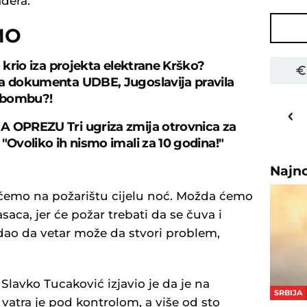
adera.
MO
o krio iza projekta elektrane Krško?
a dokumenta UDBE, Jugoslavija pravila
 bombu?!
32
o
C
 OPREZU Tri ugriza zmija otrovnica za
Priština
"Ovoliko ih nismo imali za 10 godina!"
Najn
ćemo na požarištu cijelu noć. Možda ćemo
aca, jer će požar trebati da se čuva i
odao da vetar može da stvori problem,
lavko Tucaković izjavio je da je na
SRBIJA
 vatra je pod kontrolom, a više od sto