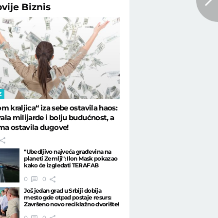
ovije
Biznis
Z
m kraljica“ iza sebe ostavila haos:
la milijarde i bolju budućnost, a
a ostavila dugove!
"Ubedljivo najveća građevina na
planeti Zemlji": Ilon Mask pokazao
kako će izgledati TERAFAB
0
0
Još jedan grad u Srbiji dobija
mesto gde otpad postaje resurs:
Završeno novo reciklažno dvorište!
0
0