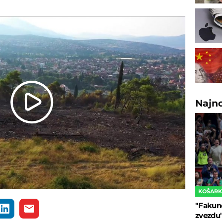
Najn
Play
Video
KOŠAR
"Fakun
zvezdu