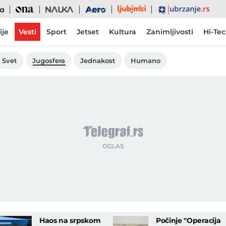
Ljubimci
Ona
Nauka
Aero
Ubrzanje
ije
Vesti
Sport
Jetset
Kultura
Zanimljivosti
Hi-Te
Svet
Jugosfera
Jednakost
Humano
Haos na srpskom
Počinje "Operacija