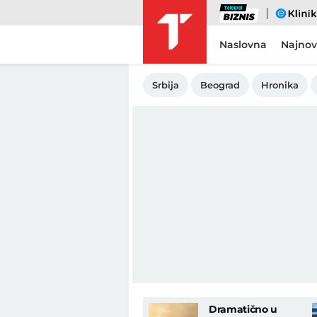
Biznis
eKlinika
Naslovna
Najnov
Srbija
Beograd
Hronika
Dramatično u