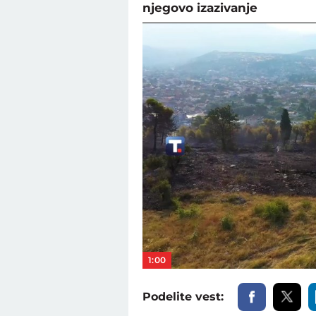
njegovo izazivanje
1:00
Podelite vest: