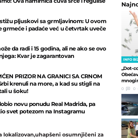
amo: Ova namirnica čuva srce i reguliše
Najn
stižu pljuskovi sa grmljavinom: U ovom
je grmeće i padaće već u četvrtak uveče
ože da radi i 15 godina, ali ne ako se ovo
 njega: Kvar je zagarantovan
INFO BI
„Dot-co
Obećava
ĆEN PRIZOR NA GRANICI SA CRNOM
mnogim
bi krenuli na more, a kad su stigli na
0
0
tali u šoku!
 dobio novu ponudu Real Madrida, pa
io svet potezom na Instagramu
a lokalizovan,uhapšeni osumnjičeni za