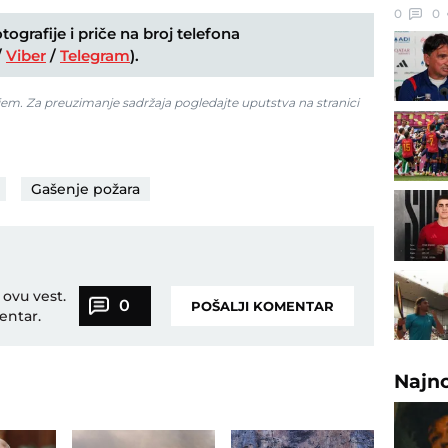
0
0
ografije i priče na broj telefona
/
Viber
/
Telegram
).
jem. Za preuzimanje sadržaja pogledajte uputstva na stranici
Gašenje požara
 ovu vest.
0
POŠALJI KOMENTAR
entar.
Najn