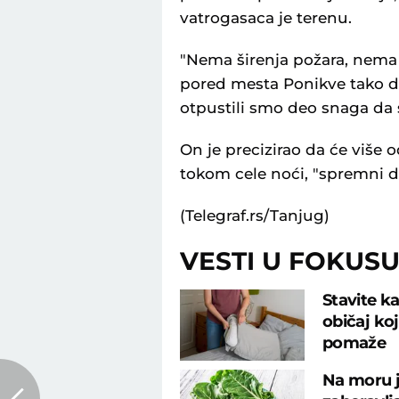
vatrogasaca je terenu.
"Nema širenja požara, nema 
pored mesta Ponikve tako da
otpustili smo deo snaga da 
On je precizirao da će više 
tokom cele noći, "spremni d
(Telegraf.rs/Tanjug)
VESTI U FOKUS
Stavite ka
običaj ko
pomaže
Na moru j