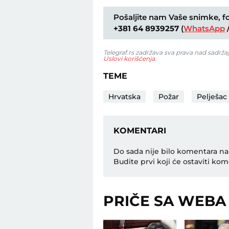
Pošaljite nam Vaše snimke, fot
+381 64 8939257
(
WhatsApp
Telegraf.rs zadržava sva prava nad sadrža
Uslovi korišćenja
.
TEME
Hrvatska
Požar
Pelješac
KOMENTARI
Do sada nije bilo komentara na
Budite prvi koji će ostaviti kom
PRIČE SA WEBA