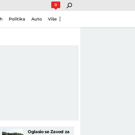
0
ch
Politika
Auto
Više
Oglasio se Zavod za