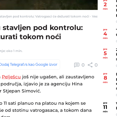
pre
2
min
stavljen pod kontrolu: Vatrogasci će dežurati tokom noći - Vesti - Telegraf.r
 stavljen pod kontrolu:
pre
4
žurati tokom noći
min
pre
nje: oko 1 min.
5
min
0
0
pre
a
Pelješcu
još nije ugašen, ali zaustavljeno
8
min
a područja, izjavio je za agenciju Hina
r Stjepan Simović.
ko 11 sati planuo na platou na kojem se
pre
11
više od stotinu vatrogasaca, a tokom dana
min