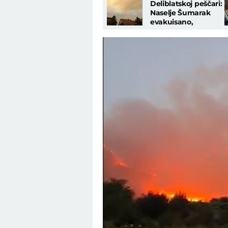
Deliblatskoj peščari:
Naselje Šumarak
evakuisano,
"katastrofalna je
situacija, sve će da
izgori"