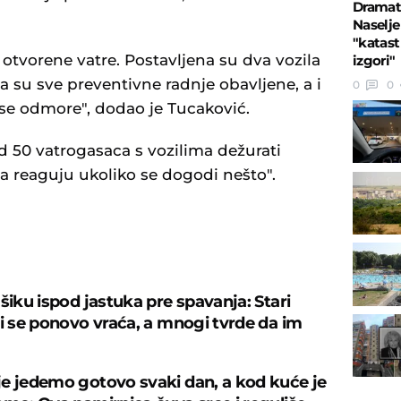
Dramati
Naselj
"katastr
otvorene vatre. Postavljena su dva vozila
izgori"
 su sve preventivne radnje obavljene, a i
0
0
se odmore", dodao je Tucaković.
od 50 vatrogasaca s vozilima dežurati
a reaguju ukoliko se dogodi nešto".
U
šiku ispod jastuka pre spavanja: Stari
ji se ponovo vraća, a mnogi tvrde da im
e jedemo gotovo svaki dan, a kod kuće je