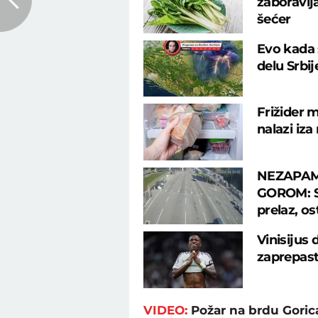
zaboravlj
šećer
Evo kada 
delu Srbi
Frižider m
nalazi iza
NEZAPAM
GOROM: Sr
prelaz, os
Vinisijus
zaprepast
VIDEO:
Požar na brdu Goric