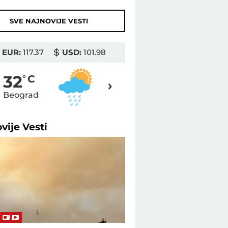
SVE NAJNOVIJE VESTI
EUR:
117.37
USD:
101.98
35
32
o
C
o
C
Beograd
Novi Sad
ovije
Vesti