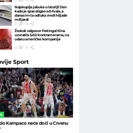
Najskuplja jabuka u istoriji! Dan
kada je spas stigao od rivala, a
danas im ta odluka vredi hiljade
milijardi
0
0
Žestok odgovor Pekinga! Kina
uzvratila SAD kontramerama, na
udaru američke kompanije
0
0
ovije
Sport
KA
do Kampaco neće doći u Crvenu
"