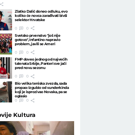
Zlatko Dalić doneo odluku, evo
koliko će novca zarađivati bivši
selektor Hrvatske
0
0
Svetsko prvenstvo "još nije
gotovo", Infantino napravio
problem, javili se Ameri
0
0
FMP doveo jednog od najvećih
talenata Srbije, Panteri sve jači
pred novu sezonu
0
0
Bio velika teniska zvezda, sada
propao: Izgubio od vunderkinda
koji je isprozivao Novaka, pa se
oglasio
0
0
ovije
Kultura