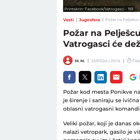
Printskrin: Facebook/Vatrogasci - 193
Vesti
Jugosfera
Požar na Pelješcu 
Požar na Pelješcu
Vatrogasci će de
M. M.
25/07/24 | 20:14
Čita
Požar kod mesta Ponikve n
je širenje i saniraju se ivičn
oblasni vatrogasni komandi
Veliki požar, koji je danas o
nalazi vetropark, gasilo je 