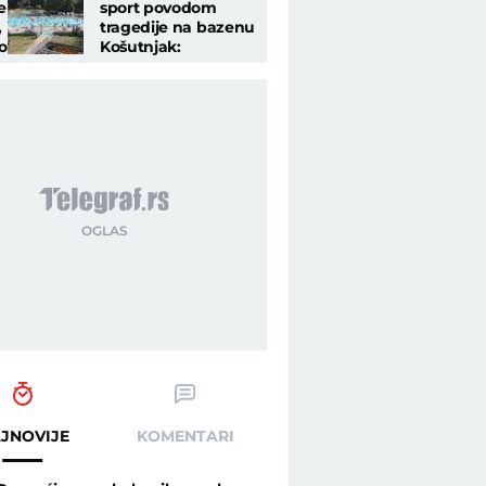
e
sport povodom
,
tragedije na bazenu
o
Košutnjak:
Nastradao muškarac
star oko 70 godina
JNOVIJE
KOMENTARI