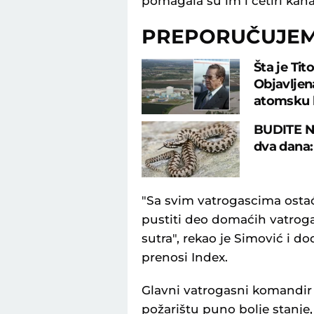
pomagala su im i četiri kan
PREPORUČUJE
Šta je Tit
Objavljen
atomsku
BUDITE NA
dva dana: 
"Sa svim vatrogascima osta
pustiti deo domaćih vatrogas
sutra", rekao je Simović i d
prenosi Index.
Glavni vatrogasni komandir S
požarištu puno bolje stanje,