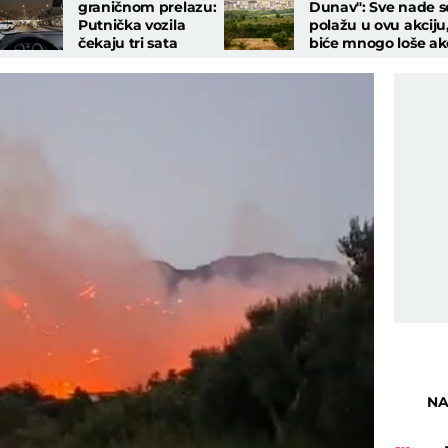
graničnom prelazu:
Dunav": Sve nade s
Putnička vozila
polažu u ovu akciju
čekaju tri sata
biće mnogo loše ak
ne uspe jer nema
druge opcije!
NA