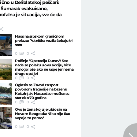
čno u Deliblatskoj peščari:
e Šumarak evakuisano,
ofalna je situacija, sve će da
Haos na srpskom graničnom
prelazu: Putnička vozila čekaju tri
sata
0
0
Počinje "Operacija Dunav": Sve
nade se polažu u ovu akciju, biće
mnogo loše ako ne uspe jer nema
druge opcije!
0
0
Oglasio se Zavod za sport
povodom tragedije na bazenu
Košutnjak: Nastradao muškarac
star oko 70 godina
0
0
Ovo je žena koju je ubio sin na
Novom Beogradu: Niko nije čuo
vapaje za pomoć
0
0