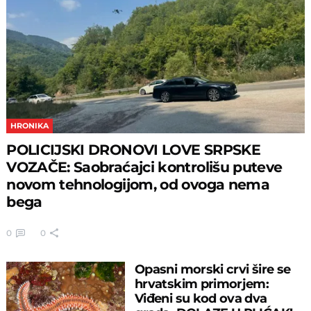
HRONIKA
POLICIJSKI DRONOVI LOVE SRPSKE
VOZAČE: Saobraćajci kontrolišu puteve
novom tehnologijom, od ovoga nema
bega
0
0
Opasni morski crvi šire se
hrvatskim primorjem:
Viđeni su kod ova dva