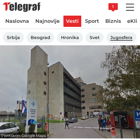
1
Naslovna
Najnovije
Vesti
Sport
Biznis
eKli
Srbija
Beograd
Hronika
Svet
Jugosfera
Printskrin: Google Maps