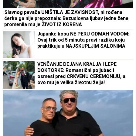
Slavnog pevača UNIŠTILA JE ZAVISNOST, ni rođena
ćerka ga nije prepoznala: Bezuslovna ljubav jedne žene
promenila mu je ŽIVOT IZ KORENA
Japanke kosu NE PERU ODMAH VODOM:
Ovaj trik od 5 minuta pravi razliku koju
praktikuju u NAJSKUPLJIM SALONIMA
VENČANJE DEJANA KRALJA I LEPE
DOKTORKE: Romantični poljubac i
osmesi pred CRKVENU CEREMONIJU, a
ovo mu je velika životnu želja!