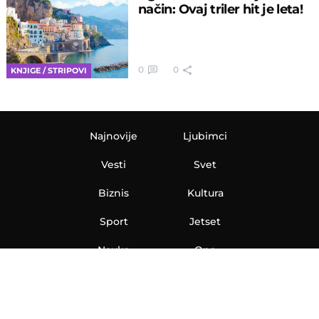
način: Ovaj triler hit je leta!
0
0
KNJIGE / STRIPOVI
Najnovije
Ljubimci
Vesti
Svet
Biznis
Kultura
Sport
Jetset
Nauka
Ona
Aero
Zanimljivosti
eKlinika
Hi-Tech