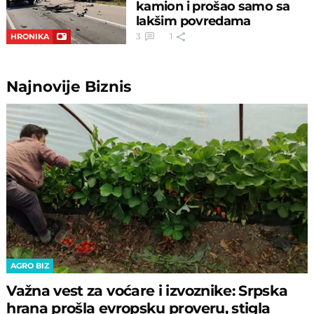
kamion i prošao samo sa
lakšim povredama
3
1
HRONIKA
Najnovije
Biznis
AGRO BIZ
Važna vest za voćare i izvoznike: Srpska
hrana prošla evropsku proveru, stigla