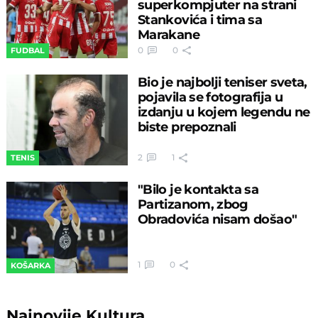
superkompjuter na strani
Stankovića i tima sa
Marakane
0
0
FUDBAL
Bio je najbolji teniser sveta,
pojavila se fotografija u
izdanju u kojem legendu ne
biste prepoznali
2
1
TENIS
"Bilo je kontakta sa
Partizanom, zbog
Obradovića nisam došao"
1
0
KOŠARKA
Najnovije
Kultura