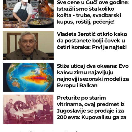
Sve cene u Guči ove godine:
Istražili smo šta koliko
košta - trube, svadbarski
kupus, roštilj, pečenje!
Vladeta Jerotić otkrio kako
da postanete bolji čovek u
četiri koraka: Prvi je najteži
Stiže uticaj dva okeana: Evo
kakvu zimu najavljuju
najnoviji sezonski modeli za
Evropu i Balkan
Preturite po starim
vitrinama, ovaj predmet iz
Jugoslavije se prodaje i za
200 evra: Kupovali su ga za
sitniš