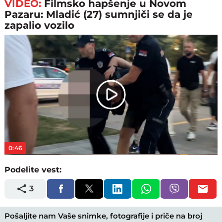
VIDEO:
Filmsko hapšenje u Novom
Pazaru: Mladić (27) sumnjiči se da je
zapalio vozilo
Play
Video
0:46
Podelite vest:
3
Pošaljite nam Vaše snimke, fotografije i priče na broj