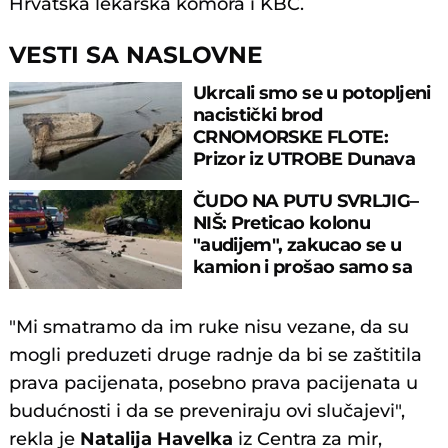
Hrvatska lekarska komora i KBC.
VESTI SA NASLOVNE
Ukrcali smo se u potopljeni
nacistički brod
CRNOMORSKE FLOTE:
Prizor iz UTROBE Dunava
ostavlja bez daha
ČUDO NA PUTU SVRLJIG–
NIŠ: Preticao kolonu
"audijem", zakucao se u
kamion i prošao samo sa
lakšim povredama
"Mi smatramo da im ruke nisu vezane, da su
mogli preduzeti druge radnje da bi se zaštitila
prava pacijenata, posebno prava pacijenata u
budućnosti i da se preveniraju ovi slučajevi",
rekla je
Natalija Havelka
iz Centra za mir,