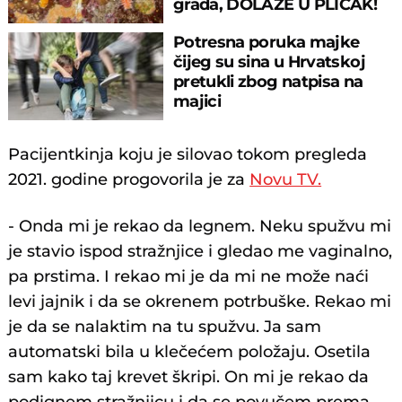
grada, DOLAZE U PLIĆAK!
Potresna poruka majke
čijeg su sina u Hrvatskoj
pretukli zbog natpisa na
majici
Pacijentkinja koju je silovao tokom pregleda
2021. godine progovorila je za
Novu TV.
- Onda mi je rekao da legnem. Neku spužvu mi
je stavio ispod stražnjice i gledao me vaginalno,
pa prstima. I rekao mi je da mi ne može naći
levi jajnik i da se okrenem potrbuške. Rekao mi
je da se nalaktim na tu spužvu. Ja sam
automatski bila u klečećem položaju. Osetila
sam kako taj krevet škripi. On mi je rekao da