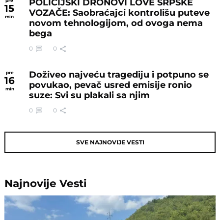
POLICIJSKI DRONOVI LOVE SRPSKE
pre
15
VOZAČE: Saobraćajci kontrolišu puteve
min
novom tehnologijom, od ovoga nema
bega
0
0
Doživeo najveću tragediju i potpuno se
pre
16
povukao, pevač usred emisije ronio
min
suze: Svi su plakali sa njim
0
0
SVE NAJNOVIJE VESTI
Najnovije
Vesti