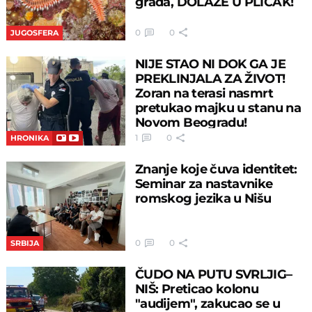
grada, DOLAZE U PLIĆAK!
0
0
JUGOSFERA
NIJE STAO NI DOK GA JE
PREKLINJALA ZA ŽIVOT!
Zoran na terasi nasmrt
pretukao majku u stanu na
Novom Beogradu!
1
0
HRONIKA
Znanje koje čuva identitet:
Seminar za nastavnike
romskog jezika u Nišu
0
0
SRBIJA
ČUDO NA PUTU SVRLJIG–
NIŠ: Preticao kolonu
"audijem", zakucao se u