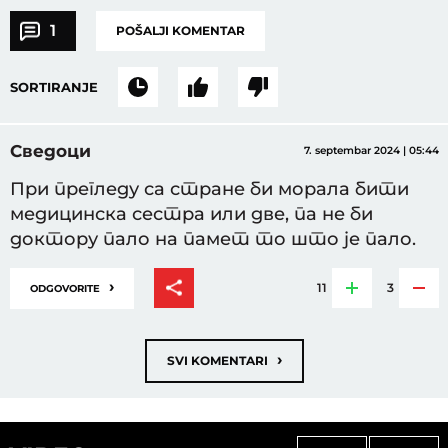
1
POŠALJI KOMENTAR
SORTIRANJE
Сведоци
7. septembar 2024 | 05:44
При прегледу са стране би морала бити
медицинска сестра или две, па не би
доктору пало на памет то што је пало.
›
11
3
ODGOVORITE
›
SVI KOMENTARI