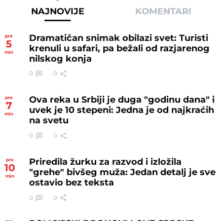
NAJNOVIJE
KOMENTARI
Dramatičan snimak obilazi svet: Turisti
pre
5
krenuli u safari, pa bežali od razjarenog
min
nilskog konja
0
0
Ova reka u Srbiji je duga "godinu dana" i
pre
7
uvek je 10 stepeni: Jedna je od najkraćih
min
na svetu
0
0
Priredila žurku za razvod i izložila
pre
10
"grehe" bivšeg muža: Jedan detalj je sve
min
ostavio bez teksta
0
0