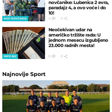
novčanike: Lubenica 2 evra,
paradajz 4, a ovo voće i do
10!
4
0
MOJ NOVČANIK
Neočekivan udar na
američko tržište rada: U
jednom mesecu izgubljeno
23.000 radnih mesta!
0
0
INFO BIZ
Najnovije
Sport