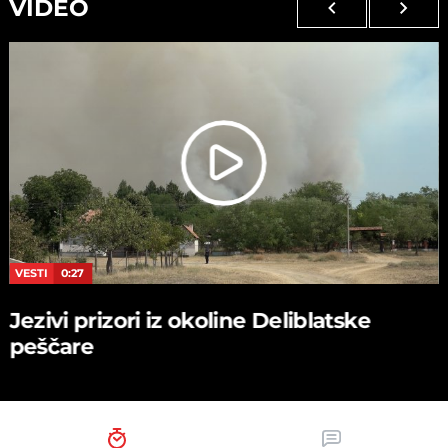
VIDEO
VESTI
0:27
Jezivi prizori iz okoline Deliblatske
peščare