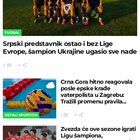
FUDBAL
Srpski predstavnik ostao i bez Lige
Evrope, šampion Ukrajine ugasio sve nade
0
0
Crna Gora hitno reagovala
posle epske krađe
vaterpolista u Zagrebu:
Tražili promenu pravila...
1
0
OSTALI SPORTOVI
Zvezda će ove sezone igrati
Ligu šampiona,