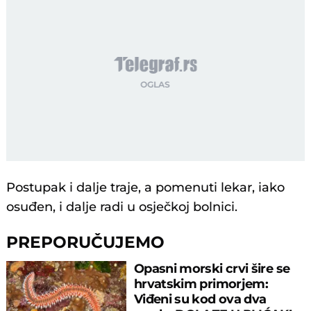
Postupak i dalje traje, a pomenuti lekar, iako
osuđen, i dalje radi u osječkoj bolnici.
PREPORUČUJEMO
Opasni morski crvi šire se
hrvatskim primorjem:
Viđeni su kod ova dva