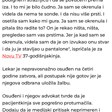
podignem stražnjicu i da se povučem prema
iza. I to mi je bilo čudno. Ja sam se okrenula i
videla da nema te sonde. I da nisu više prsti. I
osetila sam kako mi gura. Ja sam se okrenula i
pitala što radite to? On je rekao ništa, ništa,
pregledao sam vas prstima. Jer ja kad sam se
okrenula, videla sam da je on izvukao onu stvar
i da ju je stavljao u pantalone", ispričala je za
Novu TV
37-godišnjakinja.
Lekar je nepravosnažno osuđen na četiri
godine zatvora, ali postupak nije gotov jer je
njegova odbrana uložila žalbu.
Osuđeni i njegov advokat tvrde da je
pacijentkinja sve pogrešno protumačila.
Dodaju da je medijski pritisak neprimeren i