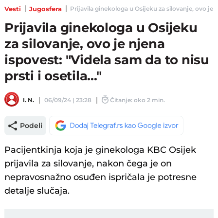
Vesti
Jugosfera
Prijavila ginekologa u Osijeku za silovanje, ovo je nje
Prijavila ginekologa u Osijeku
za silovanje, ovo je njena
ispovest: "Videla sam da to nisu
prsti i osetila..."
I. N.
06/09/24 | 23:28
Čitanje: oko 2 min.
Podeli
Pacijentkinja koja je ginekologa KBC Osijek
prijavila za silovanje, nakon čega je on
nepravosnažno osuđen ispričala je potresne
detalje slučaja.