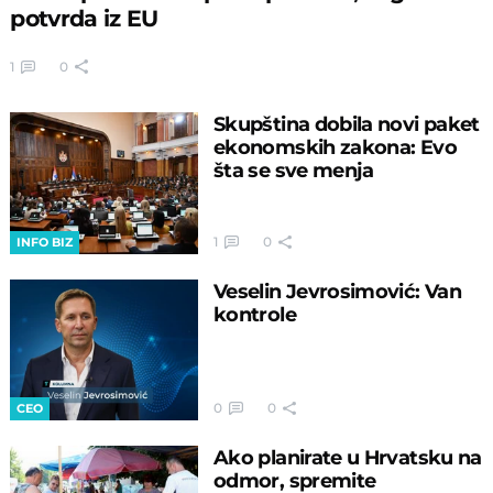
potvrda iz EU
1
0
Skupština dobila novi paket
ekonomskih zakona: Evo
šta se sve menja
1
0
INFO BIZ
Veselin Jevrosimović: Van
kontrole
0
0
CEO
Ako planirate u Hrvatsku na
odmor, spremite