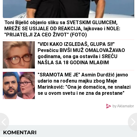
Toni Bijelić objavio sliku sa SVETSKIM GLUMCEM,
MREŽE SE USIJALE OD REAKCIJA, lajkovao i NOLE:
"PRIJATELJI ZA CEO ŽIVOT" (FOTO)
"VIDI KAKO IZGLEDAŠ, GLUPA SI!"
Pevačicu BIVŠI MUŽ OMALOVAŽAVAO
godinama, ona ga ostavila i SREĆU
NAŠLA SA 18 GODINA MLAĐIM
"SRAMOTA ME JE" Asmin Durdžić javno
udario na rođenu majku zbog Maje
Marinković: "Ona je domaćica, ne snalazi
se u ovom svetu i ne zna da prestane"
by Aklamator
KOMENTARI