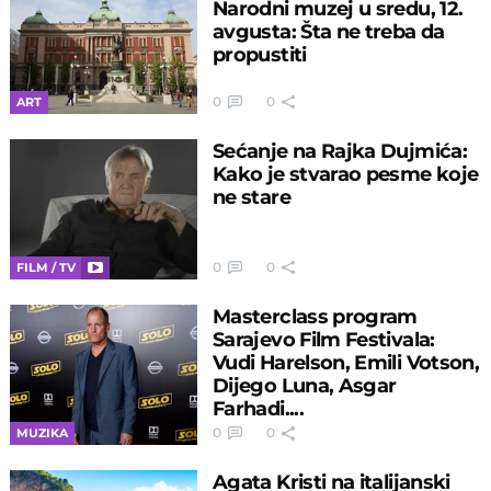
Narodni muzej u sredu, 12.
avgusta: Šta ne treba da
propustiti
0
0
ART
Sećanje na Rajka Dujmića:
Kako je stvarao pesme koje
ne stare
0
0
FILM / TV
Masterclass program
Sarajevo Film Festivala:
Vudi Harelson, Emili Votson,
Dijego Luna, Asgar
Farhadi....
0
0
MUZIKA
Agata Kristi na italijanski