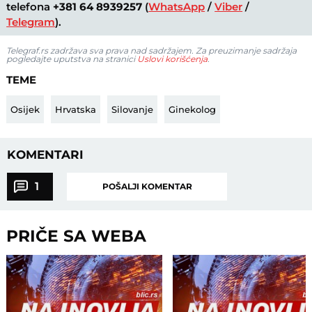
telefona
+381 64 8939257
(
WhatsApp
/
Viber
/
Telegram
).
Telegraf.rs zadržava sva prava nad sadržajem. Za preuzimanje sadržaja
pogledajte uputstva na stranici
Uslovi korišćenja
.
TEME
Osijek
Hrvatska
Silovanje
Ginekolog
KOMENTARI
1
POŠALJI KOMENTAR
PRIČE SA WEBA