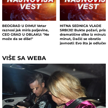
BEOGRAD U DIMU! Vetar
HITNA SEDNICA VLADE
raznosi jak miris paljevine,
SRBIJE! Bukte požari, prist
CEO GRAD U OBLAKU: "Ne
dramatične slike iz minuta
može da se diše!"
minut, Dačić se obratio
javnosti: Evo šta je odluče
VIŠE SA WEBA