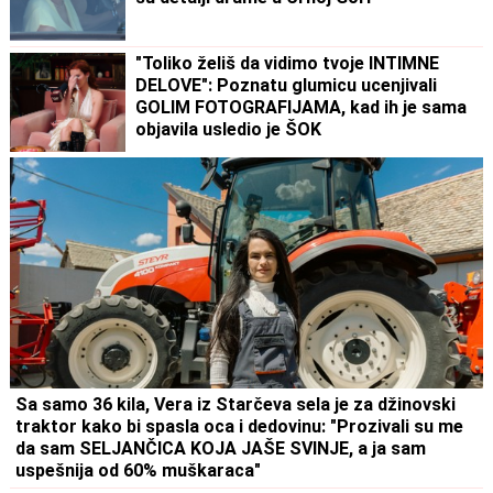
"Toliko želiš da vidimo tvoje INTIMNE
DELOVE": Poznatu glumicu ucenjivali
GOLIM FOTOGRAFIJAMA, kad ih je sama
objavila usledio je ŠOK
Sa samo 36 kila, Vera iz Starčeva sela je za džinovski
traktor kako bi spasla oca i dedovinu: "Prozivali su me
da sam SELJANČICA KOJA JAŠE SVINJE, a ja sam
uspešnija od 60% muškaraca"