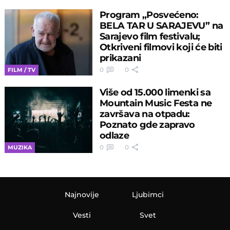
Program „Posvećeno:
BELA TAR U SARAJEVU” na
Sarajevo film festivalu;
Otkriveni filmovi koji će biti
prikazani
0
0
FILM / TV
Više od 15.000 limenki sa
Mountain Music Festa ne
završava na otpadu:
Poznato gde zapravo
odlaze
0
0
MUZIKA
Najnovije
Ljubimci
Vesti
Svet