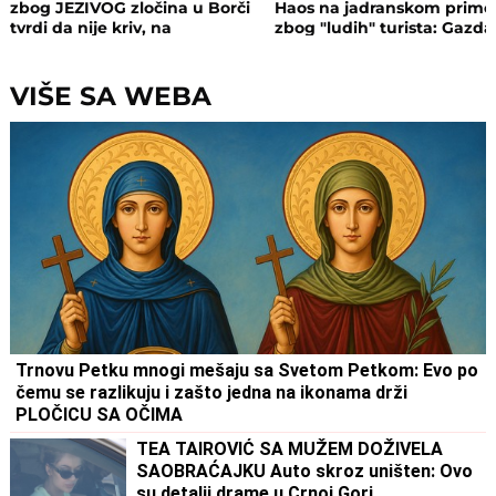
zbog JEZIVOG zločina u Borči
Haos na jadranskom primo
tvrdi da nije kriv, na
zbog "ludih" turista: Gazda
saslušanju izneo ŠOK
isključio struju i promenio
DETALJE: Otkrio u kakvom su
brave, a potom su i UHAPŠ
odnosu bili
VIŠE SA WEBA
Trnovu Petku mnogi mešaju sa Svetom Petkom: Evo po
čemu se razlikuju i zašto jedna na ikonama drži
PLOČICU SA OČIMA
TEA TAIROVIĆ SA MUŽEM DOŽIVELA
SAOBRAĆAJKU Auto skroz uništen: Ovo
su detalji drame u Crnoj Gori