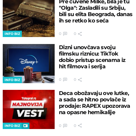
Pre čuvene Milke, bila je tu
"Olga": Zasladili su Srbiju,
bili su elita Beograda, danas
ih se retko ko seća
0
0
INFO BIZ
Dizni unovčava svoju
filmsku riznicu: TikTok
dobio pristup scenama iz
hit filmova i serija
0
0
INFO BIZ
Deca obožavaju ove lutke,
a sada se hitno povlače iz
prodaje: RAPEX upozorava
na opasne hemikalije
0
0
INFO BIZ