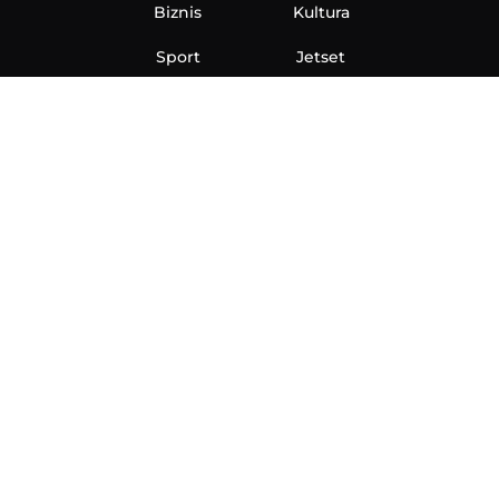
Biznis
Kultura
Sport
Jetset
Nauka
Ona
Aero
Zanimljivosti
eKlinika
Hi-Tech
Auto
Plantbased
Ubrzanje
Telegraf TV
O nama
Marketing
Impressum
Uslovi korišćenja