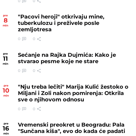
0
0
"Pacovi heroji" otkrivaju mine,
pre
8
tuberkulozu i preživele posle
min
zemljotresa
0
0
Sećanje na Rajka Dujmića: Kako je
pre
11
stvarao pesme koje ne stare
min
0
0
"Nju treba lečiti" Marija Kulić žestoko o
pre
10
Miljani i Zoli nakon pomirenja: Otkrila
min
sve o njihovom odnosu
0
0
Vremenski preokret u Beogradu: Pala
pre
16
"Sunčana kiša", evo do kada će padati
min