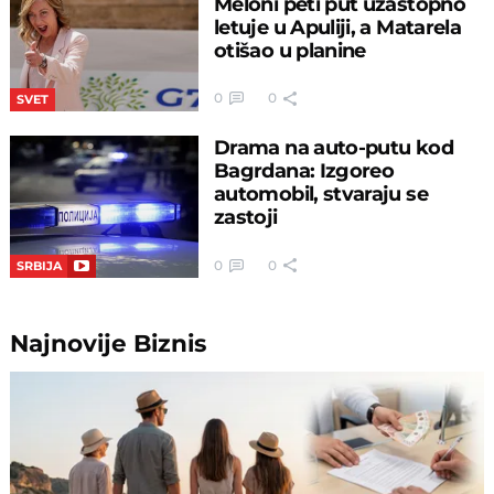
Meloni peti put uzastopno
letuje u Apuliji, a Matarela
otišao u planine
0
0
SVET
Drama na auto-putu kod
Bagrdana: Izgoreo
automobil, stvaraju se
zastoji
0
0
SRBIJA
Najnovije
Biznis