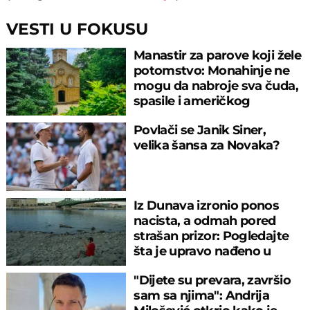
VESTI U FOKUSU
Manastir za parove koji žele
potomstvo: Monahinje ne
mogu da nabroje sva čuda,
spasile i američkog
ambasadora
Povlači se Janik Siner,
velika šansa za Novaka?
Iz Dunava izronio ponos
nacista, a odmah pored
strašan prizor: Pogledajte
šta je upravo nađeno u
rečnom blatu
"Dijete su prevara, završio
sam sa njima": Andrija