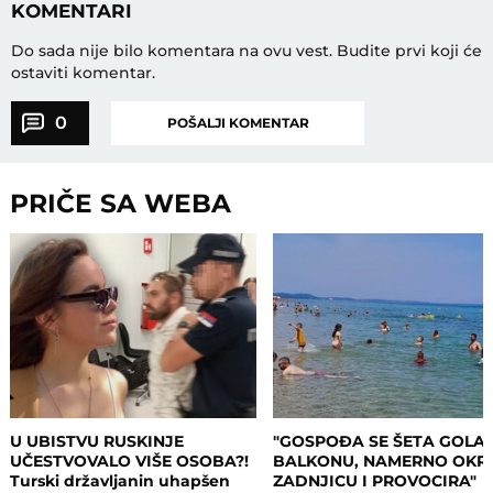
KOMENTARI
Do sada nije bilo komentara na ovu vest.
Budite prvi koji će
ostaviti komentar.
0
POŠALJI KOMENTAR
PRIČE SA WEBA
U UBISTVU RUSKINJE
"GOSPOĐA SE ŠETA GOLA
UČESTVOVALO VIŠE OSOBA?!
BALKONU, NAMERNO OKR
Turski državljanin uhapšen
ZADNJICU I PROVOCIRA"