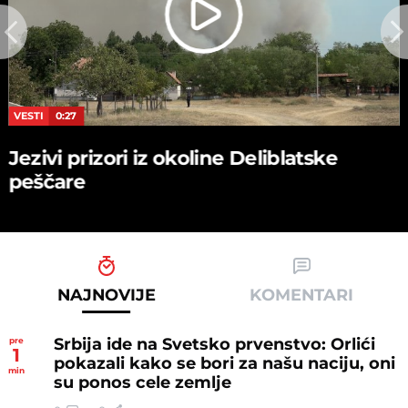
VESTI
0:27
Jezivi prizori iz okoline Deliblatske
peščare
NAJNOVIJE
KOMENTARI
Srbija ide na Svetsko prvenstvo: Orlići
pre
1
pokazali kako se bori za našu naciju, oni
min
su ponos cele zemlje