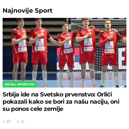
Najnovije
Sport
OSTALI SPORTOVI
Srbija ide na Svetsko prvenstvo: Orlići
pokazali kako se bori za našu naciju, oni
su ponos cele zemlje
0
0