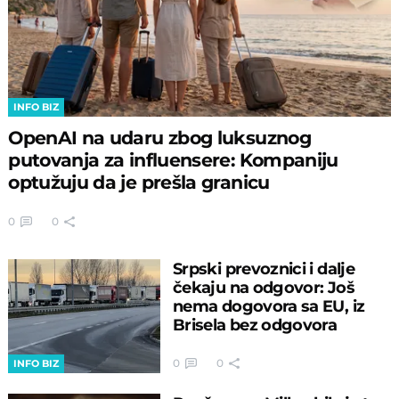
INFO BIZ
OpenAI na udaru zbog luksuznog
putovanja za influensere: Kompaniju
optužuju da je prešla granicu
0
0
Srpski prevoznici i dalje
čekaju na odgovor: Još
nema dogovora sa EU, iz
Brisela bez odgovora
0
0
INFO BIZ