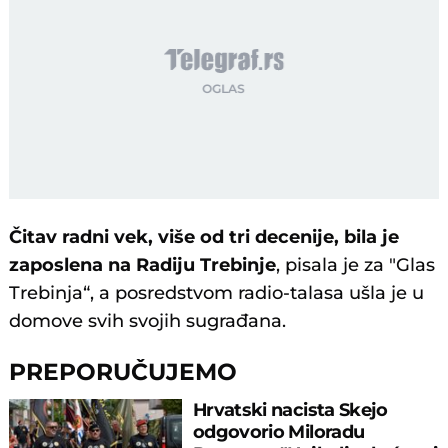
Čitav radni vek, više od tri decenije, bila je
zaposlena na Radiju Trebinje
, pisala je za "Glas
Trebinja“, a posredstvom radio-talasa ušla je u
domove svih svojih sugrađana.
PREPORUČUJEMO
Hrvatski nacista Skejo
odgovorio Miloradu