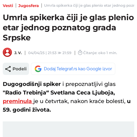
Vesti
Jugosfera
Umrla spikerka čiji je glas plenio etar jednog pozna
Umrla spikerka čiji je glas plenio
etar jednog poznatog grada
Srpske
J. V.
04/04/25 | 21:53
≫
21:59
Čitanje: oko 1 min.
Podeli
Dugogodišnji spiker
i prepoznatljivi glas
"Radio Trebinja“ Svetlana Ceca Ljuboja,
preminula
je u četvrtak, nakon kraće bolesti,
u
59. godini života.