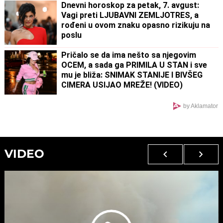
Dnevni horoskop za petak, 7. avgust:
Vagi preti LJUBAVNI ZEMLJOTRES, a
rođeni u ovom znaku opasno rizikuju na
poslu
Pričalo se da ima nešto sa njegovim
OCEM, a sada ga PRIMILA U STAN i sve
mu je bliža: SNIMAK STANIJE I BIVŠEG
CIMERA USIJAO MREŽE! (VIDEO)
by Aklamator
VIDEO