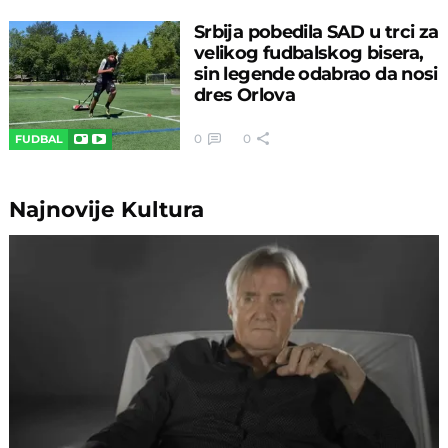
Srbija pobedila SAD u trci za
velikog fudbalskog bisera,
sin legende odabrao da nosi
dres Orlova
0
0
FUDBAL
Najnovije
Kultura