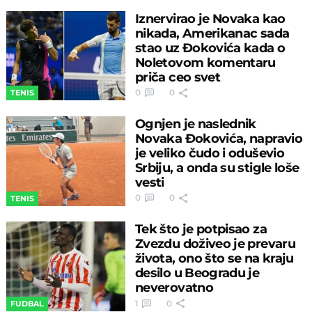
Iznervirao je Novaka kao
nikada, Amerikanac sada
stao uz Đokovića kada o
Noletovom komentaru
priča ceo svet
0
0
TENIS
Ognjen je naslednik
Novaka Đokovića, napravio
je veliko čudo i oduševio
Srbiju, a onda su stigle loše
vesti
0
0
TENIS
Tek što je potpisao za
Zvezdu doživeo je prevaru
života, ono što se na kraju
desilo u Beogradu je
neverovatno
1
0
FUDBAL