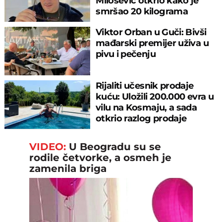
Milošević otkrio kako je
smršao 20 kilograma
Viktor Orban u Guči: Bivši
mađarski premijer uživa u
pivu i pečenju
Rijaliti učesnik prodaje
kuću: Uložili 200.000 evra u
vilu na Kosmaju, a sada
otkrio razlog prodaje
VIDEO:
U Beogradu su se
rodile četvorke, a osmeh je
zamenila briga