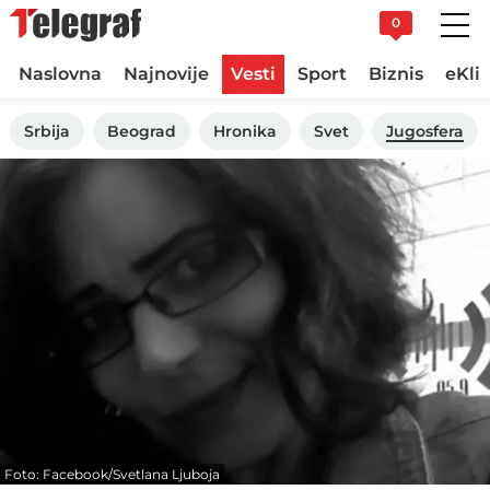
0
Naslovna
Najnovije
Vesti
Sport
Biznis
eKli
Srbija
Beograd
Hronika
Svet
Jugosfera
Foto: Facebook/Svetlana Ljuboja