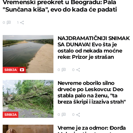
Vremenski preokret u Beogradu: Pala
"Sunčana kiša", evo do kada će padati
0
1
NAJDRAMATIČNIJI SNIMAK
SA DUNAVA! Evo šta je
ostalo od nekada moćne
reke: Prizor je strašan
0
0
SRBIJA
Nevreme oborilo silno
drveće po Leskovcu: Deo
stabla palo na ženu, "ta
breza škripi i izaziva strah"
0
0
SRBIJA
Vreme je za odmor: Đorđa