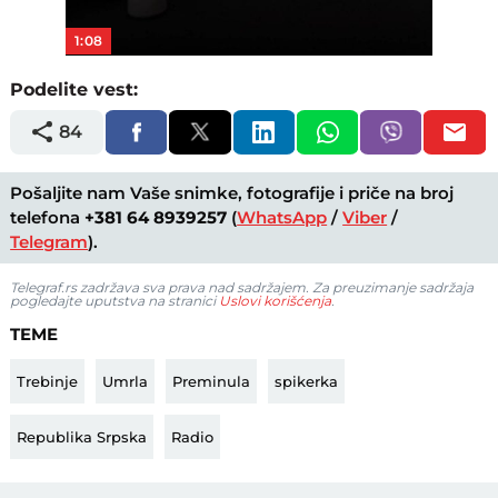
1:08
Podelite vest:
84
Pošaljite nam Vaše snimke, fotografije i priče na broj
telefona
+381 64 8939257
(
WhatsApp
/
Viber
/
Telegram
).
Telegraf.rs zadržava sva prava nad sadržajem. Za preuzimanje sadržaja
pogledajte uputstva na stranici
Uslovi korišćenja
.
TEME
Trebinje
Umrla
Preminula
spikerka
Republika Srpska
Radio