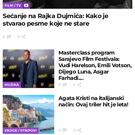
FILM / TV
Sećanje na Rajka Dujmića: Kako je
stvarao pesme koje ne stare
0
0
Masterclass program
Sarajevo Film Festivala:
Vudi Harelson, Emili Votson,
Dijego Luna, Asgar
Farhadi....
0
0
MUZIKA
Agata Kristi na italijanski
način: Ovaj triler hit je leta!
0
0
KNJIGE / STRIPOVI