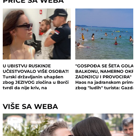
PRIČE SA WEBA
U UBISTVU RUSKINJE
"GOSPOĐA SE ŠETA GOLA
UČESTVOVALO VIŠE OSOBA?!
BALKONU, NAMERNO OKR
Turski državljanin uhapšen
ZADNJICU I PROVOCIRA"
zbog JEZIVOG zločina u Borči
Haos na jadranskom primo
tvrdi da nije kriv, na
zbog "ludih" turista: Gazda
saslušanju izneo ŠOK
isključio struju i promenio
DETALJE: Otkrio u kakvom su
brave, a potom su i UHAPŠ
odnosu bili
VIŠE SA WEBA