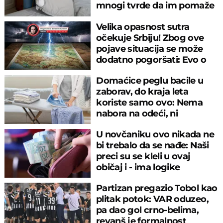
mnogi tvrde da im pomaže
Velika opasnost sutra
očekuje Srbiju! Zbog ove
pojave situacija se može
dodatno pogoršati: Evo o
čemu je reč
Domaćice peglu bacile u
zaborav, do kraja leta
koriste samo ovo: Nema
nabora na odeći, ni
preznojavanja
U novčaniku ovo nikada ne
bi trebalo da se nađe: Naši
preci su se kleli u ovaj
običaj i - ima logike
Partizan pregazio Tobol kao
plitak potok: VAR oduzeo,
pa dao gol crno-belima,
revanš je formalnost