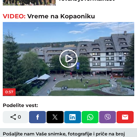
VIDEO:
Vreme na Kopaoniku
Play
Video
0:57
Podelite vest:
0
Pošaljite nam Vaše snimke, fotografije i priče na broj