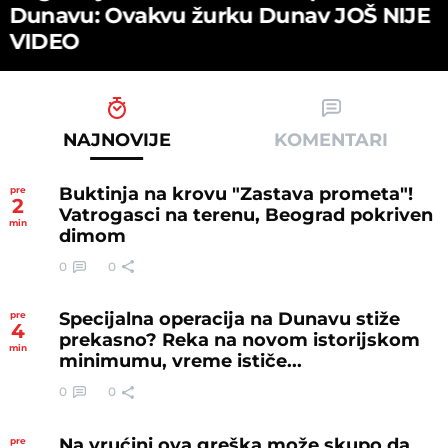
Dunavu: Ovakvu žurku Dunav JOŠ NIJE
VIDEO
NAJNOVIJE
KOMENTARI
Buktinja na krovu "Zastava prometa"!
pre
2
Vatrogasci na terenu, Beograd pokriven
min
dimom
0
0
Specijalna operacija na Dunavu stiže
pre
4
prekasno? Reka na novom istorijskom
min
minimumu, vreme ističe...
0
0
Na vrućini ova greška može skupo da
pre