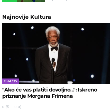
Najnovije
Kultura
FILM / TV
"Ako će vas platiti dovoljno...": Iskreno
priznanje Morgana Frimena
0
0