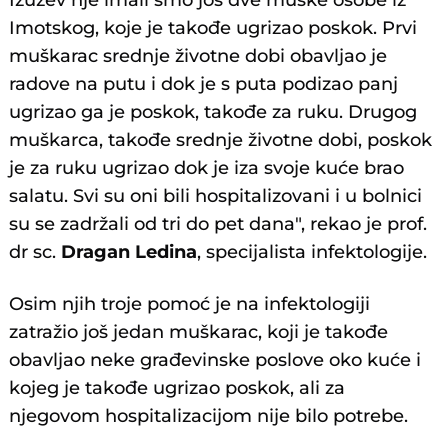
Izuzev nje imali smo još dve muške osobe iz
Imotskog, koje je takođe ugrizao poskok. Prvi
muškarac srednje životne dobi obavljao je
radove na putu i dok je s puta podizao panj
ugrizao ga je poskok, takođe za ruku. Drugog
muškarca, takođe srednje životne dobi, poskok
je za ruku ugrizao dok je iza svoje kuće brao
salatu. Svi su oni bili hospitalizovani i u bolnici
su se zadržali od tri do pet dana", rekao je prof.
dr sc.
Dragan Ledina
, specijalista infektologije.
Osim njih troje pomoć je na infektologiji
zatražio još jedan muškarac, koji je takođe
obavljao neke građevinske poslove oko kuće i
kojeg je takođe ugrizao poskok, ali za
njegovom hospitalizacijom nije bilo potrebe.