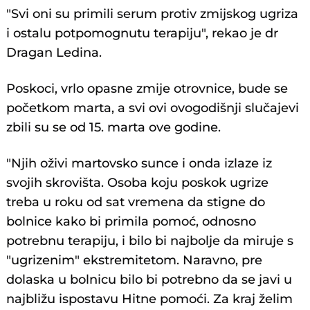
"Svi oni su primili serum protiv zmijskog ugriza
i ostalu potpomognutu terapiju", rekao je dr
Dragan Ledina.
Poskoci, vrlo opasne zmije otrovnice, bude se
početkom marta, a svi ovi ovogodišnji slučajevi
zbili su se od 15. marta ove godine.
"Njih oživi martovsko sunce i onda izlaze iz
svojih skrovišta. Osoba koju poskok ugrize
treba u roku od sat vremena da stigne do
bolnice kako bi primila pomoć, odnosno
potrebnu terapiju, i bilo bi najbolje da miruje s
"ugrizenim" ekstremitetom. Naravno, pre
dolaska u bolnicu bilo bi potrebno da se javi u
najbližu ispostavu Hitne pomoći. Za kraj želim