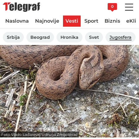
0
Naslovna
Najnovije
Vesti
Sport
Biznis
eKli
Srbija
Beograd
Hronika
Svet
Jugosfera
Foto Vlado Lađarević Udruga Zmijolovac