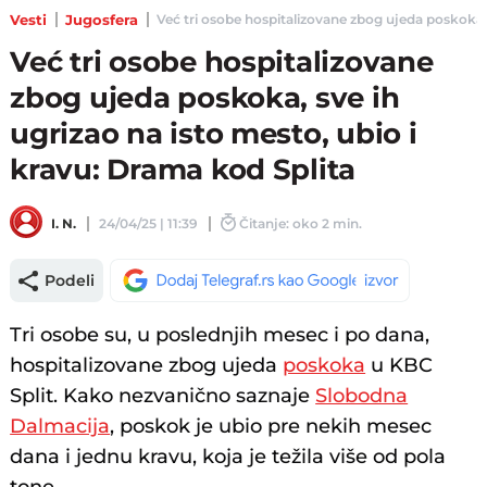
Vesti
Jugosfera
Već tri osobe hospitalizovane zbog ujeda poskoka, s
Već tri osobe hospitalizovane
zbog ujeda poskoka, sve ih
ugrizao na isto mesto, ubio i
kravu: Drama kod Splita
I. N.
24/04/25 | 11:39
Čitanje: oko 2 min.
Podeli
Tri osobe su, u poslednjih mesec i po dana,
hospitalizovane zbog ujeda
poskoka
u KBC
Split. Kako nezvanično saznaje
Slobodna
Dalmacija
, poskok je ubio pre nekih mesec
dana i jednu kravu, koja je težila više od pola