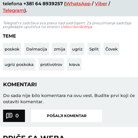
telefona
+381 64 8939257
(
WhatsApp
/
Viber
/
Telegram
).
Telegraf.rs zadržava sva prava nad sadržajem. Za preuzimanje sadržaja
pogledajte uputstva na stranici
Uslovi korišćenja
.
TEME
poskok
Dalmacija
zmija
ugriz
Split
Čovek
ugriz poskoka
protivotrov
krava
KOMENTARI
Do sada nije bilo komentara na ovu vest.
Budite prvi koji će
ostaviti komentar.
0
POŠALJI KOMENTAR