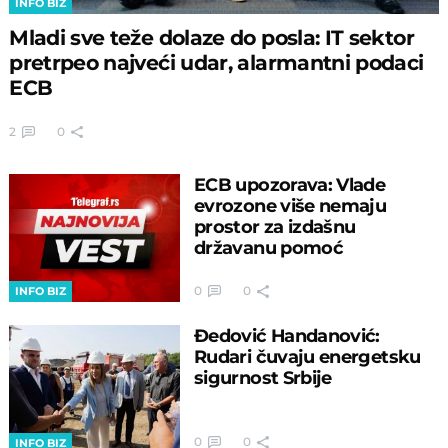
INFO BIZ
Mladi sve teže dolaze do posla: IT sektor
pretrpeo najveći udar, alarmantni podaci
ECB
2
0
ECB upozorava: Vlade
evrozone više nemaju
prostor za izdašnu
državanu pomoć
0
0
INFO BIZ
Đedović Handanović:
Rudari čuvaju energetsku
sigurnost Srbije
0
0
INFO BIZ