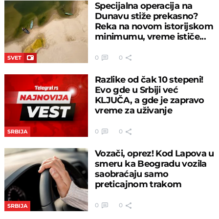
Specijalna operacija na
Dunavu stiže prekasno?
Reka na novom istorijskom
minimumu, vreme ističe...
0
0
SVET
Razlike od čak 10 stepeni!
Evo gde u Srbiji već
KLJUČA, a gde je zapravo
vreme za uživanje
0
0
SRBIJA
Vozači, oprez! Kod Lapova u
smeru ka Beogradu vozila
saobraćaju samo
preticajnom trakom
0
0
SRBIJA