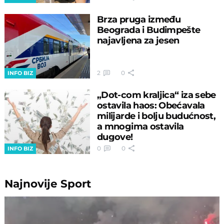
Brza pruga između
Beograda i Budimpešte
najavljena za jesen
2
0
INFO BIZ
„Dot-com kraljica“ iza sebe
ostavila haos: Obećavala
milijarde i bolju budućnost,
a mnogima ostavila
dugove!
0
0
INFO BIZ
Najnovije
Sport