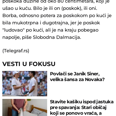
poskoka dužine od oko 80 centimetara, koji je
ušao u kuću. Bilo je ili on (poskok), ili oni.
Borba, odnosno potera za poskokom po kući je
bila mukotrpna i dugotrajna, jer je poskok
"ludovao" po kući, ali je na kraju pobegao
napolje, piše Slobodna Dalmacija.
(Telegraf.rs)
VESTI U FOKUSU
Povlači se Janik Siner,
velika šansa za Novaka?
Stavite kašiku ispod jastuka
pre spavanja: Stari običaj
koji se ponovo vraća, a