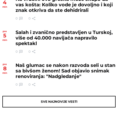
4
vas košta: Koliko vode je dovoljno i koji
min
znak otkriva da ste dehidrirali
0
0
Salah i zvanično predstavljen u Turskoj,
pre
5
više od 40.000 navijača napravilo
min
spektakl
0
0
Naš glumac se nakon razvoda seli u stan
pre
8
sa bivšom ženom! Sad objavio snimak
min
renoviranja: "Nadgledanje"
0
0
SVE NAJNOVIJE VESTI