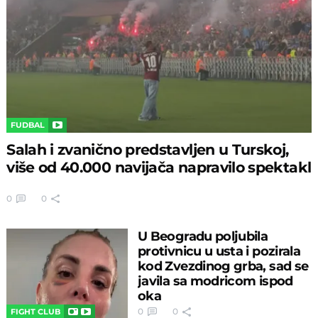
FUDBAL
Salah i zvanično predstavljen u Turskoj,
više od 40.000 navijača napravilo spektakl
0
0
U Beogradu poljubila
protivnicu u usta i pozirala
kod Zvezdinog grba, sad se
javila sa modricom ispod
oka
0
0
FIGHT CLUB