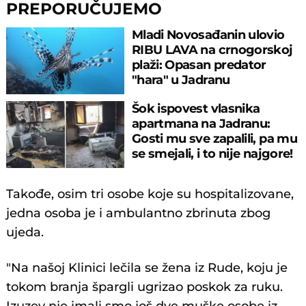
PREPORUČUJEMO
Mladi Novosađanin ulovio
RIBU LAVA na crnogorskoj
plaži: Opasan predator
"hara" u Jadranu
Šok ispovest vlasnika
apartmana na Jadranu:
Gosti mu sve zapalili, pa mu
se smejali, i to nije najgore!
Takođe, osim tri osobe koje su hospitalizovane,
jedna osoba je i ambulantno zbrinuta zbog
ujeda.
"Na našoj Klinici lečila se žena iz Rude, koju je
tokom branja špargli ugrizao poskok za ruku.