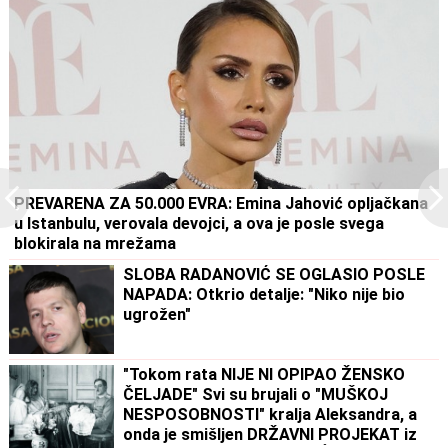
PREVARENA ZA 50.000 EVRA: Emina Jahović opljačkana
u Istanbulu, verovala devojci, a ova je posle svega
blokirala na mrežama
SLOBA RADANOVIĆ SE OGLASIO POSLE
NAPADA: Otkrio detalje: "Niko nije bio
ugrožen"
"Tokom rata NIJE NI OPIPAO ŽENSKO
ČELJADE" Svi su brujali o "MUŠKOJ
NESPOSOBNOSTI" kralja Aleksandra, a
onda je smišljen DRŽAVNI PROJEKAT iz