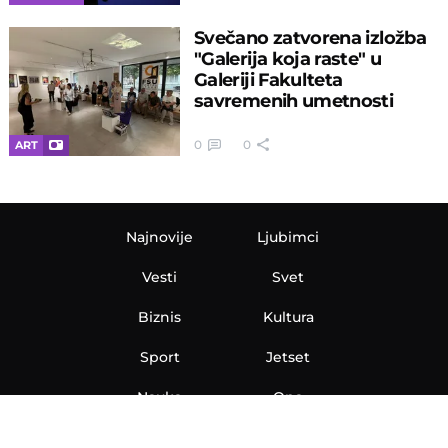
Svečano zatvorena izložba
"Galerija koja raste" u
Galeriji Fakulteta
savremenih umetnosti
0
0
ART
Najnovije
Ljubimci
Vesti
Svet
Biznis
Kultura
Sport
Jetset
Nauka
Ona
Aero
Zanimljivosti