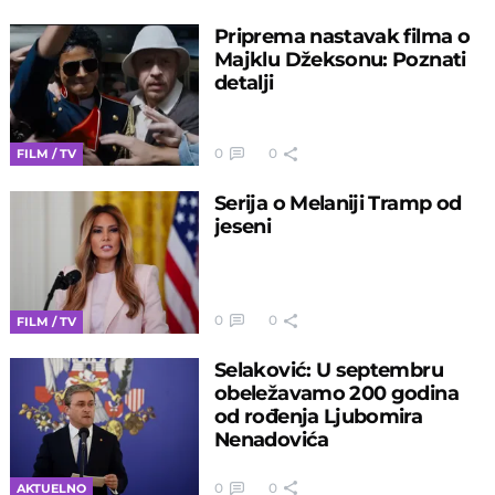
Priprema nastavak filma o
Majklu Džeksonu: Poznati
detalji
0
0
FILM / TV
Serija o Melaniji Tramp od
jeseni
0
0
FILM / TV
Selaković: U septembru
obeležavamo 200 godina
od rođenja Ljubomira
Nenadovića
0
0
AKTUELNO