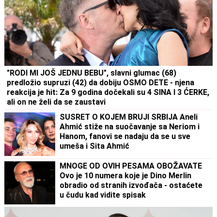
"RODI MI JOŠ JEDNU BEBU", slavni glumac (68)
predložio supruzi (42) da dobiju OSMO DETE - njena
reakcija je hit: Za 9 godina dočekali su 4 SINA I 3 ĆERKE,
ali on ne želi da se zaustavi
SUSRET O KOJEM BRUJI SRBIJA Aneli
Ahmić stiže na suočavanje sa Neriom i
Hanom, fanovi se nadaju da se u sve
umeša i Sita Ahmić
MNOGE OD OVIH PESAMA OBOŽAVATE
Ovo je 10 numera koje je Dino Merlin
obradio od stranih izvođača - ostaćete
u čudu kad vidite spisak