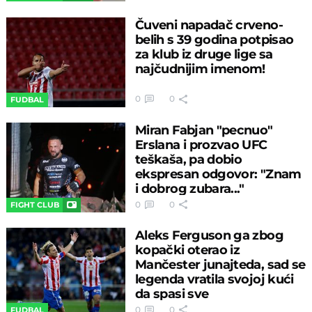
Čuveni napadač crveno-
belih s 39 godina potpisao
za klub iz druge lige sa
najčudnijim imenom!
0
0
FUDBAL
Miran Fabjan "pecnuo"
Erslana i prozvao UFC
teškaša, pa dobio
ekspresan odgovor: "Znam
i dobrog zubara..."
0
0
FIGHT CLUB
Aleks Ferguson ga zbog
kopački oterao iz
Mančester junajteda, sad se
legenda vratila svojoj kući
da spasi sve
0
0
FUDBAL