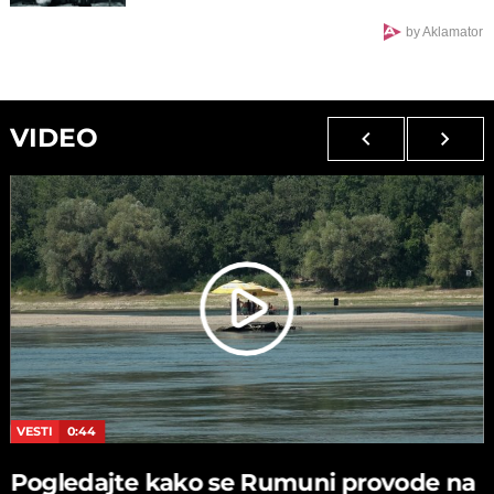
kog je dobio VANBRAČNU ĆERKU
by Aklamator
VIDEO
VESTI
0:44
Pogledajte kako se Rumuni provode na