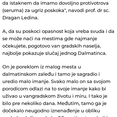
da istaknem da imamo dovoljno protivotrova
(seruma) za ugriz poskoka", navodi prof. dr sc.
Dragan Ledina.
A, da su poskoci opasnost koja vreba svuda i da
se može naći na mestima gde najmanje
očekujete, pogotovo van gradskih naselja,
najbolje pokazuje slučaj jednog Dalmatinca.
On je poreklom iz malog mesta u
dalmatinskom zaleđu i tamo je sagradio i
uredio malo imanje. Svako malo on sa svojom
porodicom odlazi na to svoje imanje kako bi
uživao u vangradskom životu i miru. I tako je
bilo pre nekoliko dana. Međutim, tamo ga je
dočekalo neugodno iznenađenje u obliku