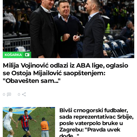
KOŠARKA
Milija Vojinović odlazi iz ABA lige, oglasio
se Ostoja Mijailović saopštenjem:
"Obavešten sam..."
0
0
Bivši crnogorski fudbaler,
sada reprezentativac Srbije,
posle vaterpolo bruke u
Zagrebu: "Pravda uvek
dođe..."