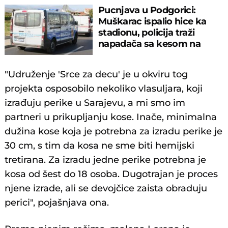
Pucnjava u Podgorici:
Muškarac ispalio hice ka
stadionu, policija traži
napadača sa kesom na
glavi
"Udruženje 'Srce za decu' je u okviru tog
projekta osposobilo nekoliko vlasuljara, koji
izrađuju perike u Sarajevu, a mi smo im
partneri u prikupljanju kose. Inače, minimalna
dužina kose koja je potrebna za izradu perike je
30 cm, s tim da kosa ne sme biti hemijski
tretirana. Za izradu jedne perike potrebna je
kosa od šest do 18 osoba. Dugotrajan je proces
njene izrade, ali se devojčice zaista obraduju
perici", pojašnjava ona.