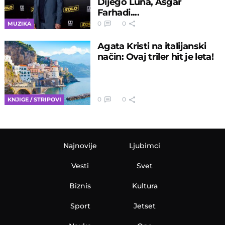
Dijego Luna, Asgar
Farhadi....
0
0
MUZIKA
Agata Kristi na italijanski
način: Ovaj triler hit je leta!
0
0
KNJIGE / STRIPOVI
Najnovije
Ljubimci
Vesti
Svet
Biznis
Kultura
Sport
Jetset