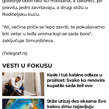
godišnje oboli oko 40 mališana, a takoreći, po
pravilu, jedni završavaju, a drugi stižu u
Roditeljsku kuću.
"Ali, većina priča se lepo završi, te pokušavamo
biti vetar u leđa onima koji se sada bore",
zaključuje Simurdićeva.
(Telegraf.rs)
VESTI U FOKUSU
Kade i tuš kabine odlaze u
prošlost: Svako ko renovira
kupatilo sada želi ovo
Stiže uticaj dva okeana: Evo
kakvu zimu najavljuju