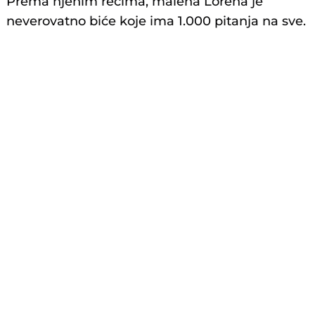
Prema njenim rečima, malena Lorena je
neverovatno biće koje ima 1.000 pitanja na sve.