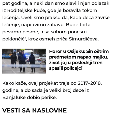
pet godina, a neki dan smo slavili njen odlazak
iz Roditeljske kuće, gde je boravila tokom
lečenja. Uveli smo praksu da, kada deca završe
lečenje, napravimo zabavu. Bude torta,
pevamo pesme, a sa sobom ponesu i
poklončić", kroz osmeh priča Simurdićeva.
Horor u Osijeku: Sin oštrim
predmetom napao majku,
život joj u poslednji tren
spasili policajci
Kako kaže, ovaj projekat traje od 2017–2018.
godine, a do sada je veliki broj dece iz
Banjaluke dobio perike.
VESTI SA NASLOVNE