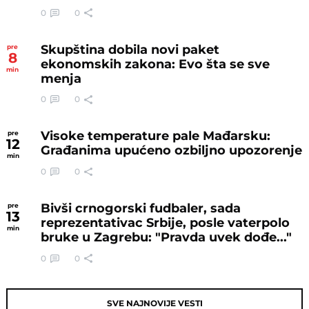
0
0
Skupština dobila novi paket
pre
8
ekonomskih zakona: Evo šta se sve
min
menja
0
0
Visoke temperature pale Mađarsku:
pre
12
Građanima upućeno ozbiljno upozorenje
min
0
0
Bivši crnogorski fudbaler, sada
pre
13
reprezentativac Srbije, posle vaterpolo
min
bruke u Zagrebu: "Pravda uvek dođe..."
0
0
SVE NAJNOVIJE VESTI