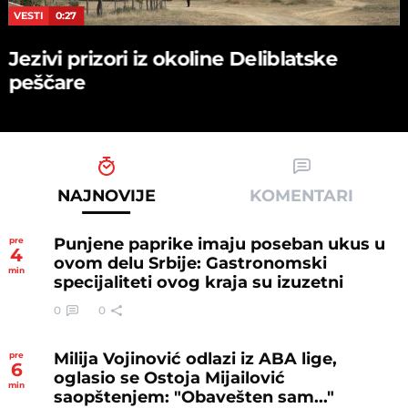
VESTI
0:27
Jezivi prizori iz okoline Deliblatske
peščare
NAJNOVIJE
KOMENTARI
Punjene paprike imaju poseban ukus u
pre
4
ovom delu Srbije: Gastronomski
min
specijaliteti ovog kraja su izuzetni
0
0
Milija Vojinović odlazi iz ABA lige,
pre
6
oglasio se Ostoja Mijailović
min
saopštenjem: "Obavešten sam..."