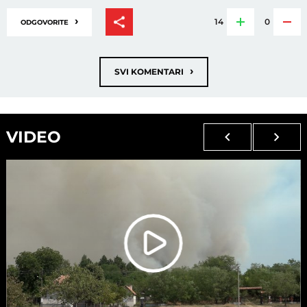
›
14
0
ODGOVORITE
›
SVI KOMENTARI
VIDEO