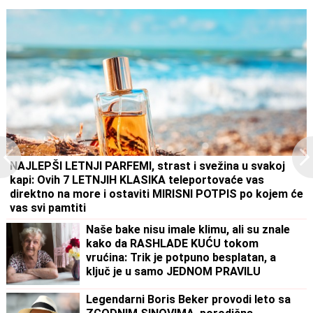
NAJLEPŠI LETNJI PARFEMI, strast i svežina u svakoj
kapi: Ovih 7 LETNJIH KLASIKA teleportovaće vas
direktno na more i ostaviti MIRISNI POTPIS po kojem će
vas svi pamtiti
Naše bake nisu imale klimu, ali su znale
kako da RASHLADE KUĆU tokom
vrućina: Trik je potpuno besplatan, a
ključ je u samo JEDNOM PRAVILU
Legendarni Boris Beker provodi leto sa