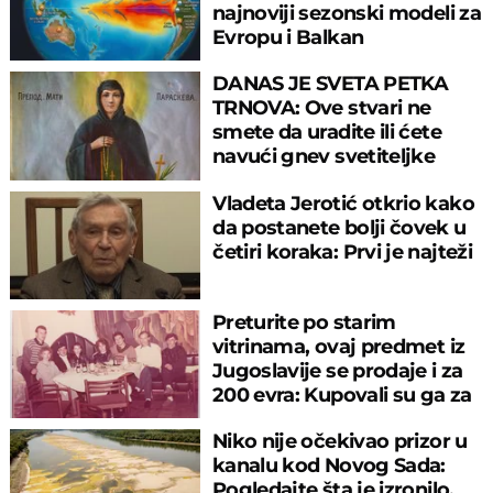
najnoviji sezonski modeli za
Evropu i Balkan
DANAS JE SVETA PETKA
TRNOVA: Ove stvari ne
smete da uradite ili ćete
navući gnev svetiteljke
Vladeta Jerotić otkrio kako
da postanete bolji čovek u
četiri koraka: Prvi je najteži
Preturite po starim
vitrinama, ovaj predmet iz
Jugoslavije se prodaje i za
200 evra: Kupovali su ga za
sitniš
Niko nije očekivao prizor u
kanalu kod Novog Sada:
Pogledajte šta je izronilo,