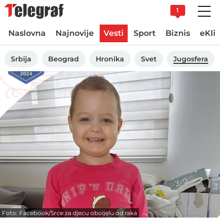
1
Naslovna
Najnovije
Vesti
Sport
Biznis
eKli
Srbija
Beograd
Hronika
Svet
Jugosfera
Foto: Facebook/Srce za djecu oboljelu od raka