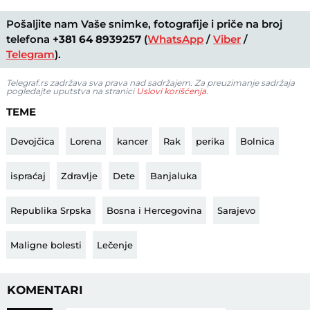
Pošaljite nam Vaše snimke, fotografije i priče na broj
telefona
+381 64 8939257
(
WhatsApp
/
Viber
/
Telegram
).
Telegraf.rs zadržava sva prava nad sadržajem. Za preuzimanje sadržaja
pogledajte uputstva na stranici
Uslovi korišćenja
.
TEME
Devojčica
Lorena
kancer
Rak
perika
Bolnica
ispraćaj
Zdravlje
Dete
Banjaluka
Republika Srpska
Bosna i Hercegovina
Sarajevo
Maligne bolesti
Lečenje
KOMENTARI