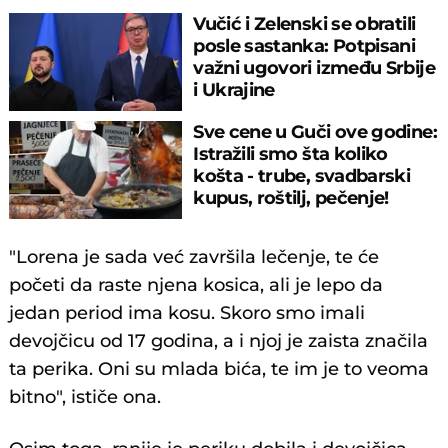
Vučić i Zelenski se obratili
posle sastanka: Potpisani
važni ugovori između Srbije
i Ukrajine
Sve cene u Guči ove godine:
Istražili smo šta koliko
košta - trube, svadbarski
kupus, roštilj, pečenje!
"Lorena je sada već završila lečenje, te će
početi da raste njena kosica, ali je lepo da
jedan period ima kosu. Skoro smo imali
devojčicu od 17 godina, a i njoj je zaista značila
ta perika. Oni su mlada bića, te im je to veoma
bitno", ističe ona.