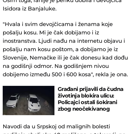
Osim toga, ranije je periku dobila i devojčica
Isidora iz Banjaluke.
"Hvala i svim devojčicama i ženama koje
pošalju kosu. Mi je čak dobijamo i iz
inostranstva. Ljudi nađu na internetu objavu i
pošalju nam kosu poštom, a dobijamo je iz
Slovenije, Nemačke ili je čak donesu kad dođu
na godišnji odmor. Na godišnjem nivou
dobijemo između 500 i 600 kosa", rekla je ona.
Građani prijavili da čudna
životinja blokira ulicu:
Policajci ostali šokirani
zbog neočekivanog
HIBRIDA
Navodi da u Srpskoj od malignih bolesti