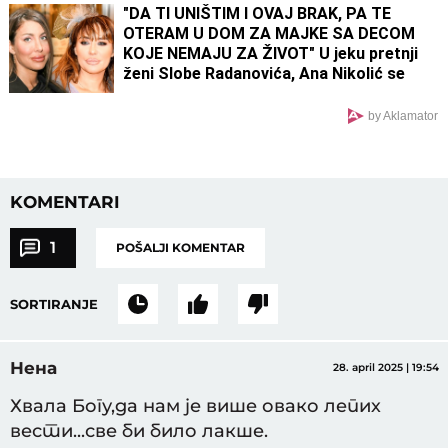
"DA TI UNIŠTIM I OVAJ BRAK, PA TE
OTERAM U DOM ZA MAJKE SA DECOM
KOJE NEMAJU ZA ŽIVOT" U jeku pretnji
ženi Slobe Radanovića, Ana Nikolić se
oglasila: "Ne govori ništa!"
by Aklamator
KOMENTARI
1
POŠALJI KOMENTAR
SORTIRANJE
Нена
28. april 2025 | 19:54
Хвала Богу,да нам је више овако лепих
вести...све би било лакше.