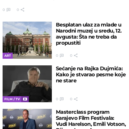
0
0
Besplatan ulaz za mlade u
Narodni muzej u sredu, 12.
avgusta: Šta ne treba da
propustiti
0
0
ART
Sećanje na Rajka Dujmića:
Kako je stvarao pesme koje
ne stare
0
0
FILM / TV
Masterclass program
Sarajevo Film Festivala:
Vudi Harelson, Emili Votson,