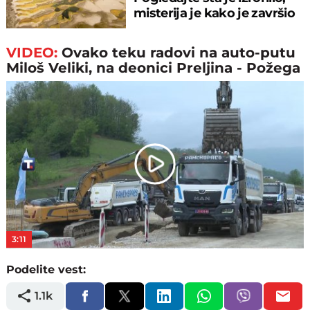
misterija je kako je završio
tu
VIDEO:
Ovako teku radovi na auto-putu
Miloš Veliki, na deonici Preljina - Požega
Play
Video
3:11
Podelite vest:
1.1k