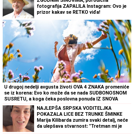
ZGODNIM SINOVIMA, porodična
fotografija ZAPALILA Instagram: Ovo je
prizor kakav se RETKO viđa!
U drugoj nedelji avgusta životi OVA 4 ZNAKA promeniće
se iz korena: Evo ko može da se nada SUDBONOSNOM
SUSRETU, a koga čeka poslovna ponuda IZ SNOVA
NAJLEPŠA SRPSKA VODITELJKA
POKAZALA LICE BEZ TRUNKE ŠMINKE
Marija Kilibarda zumira svaki detalj, neće
da ulepšava stvarnost: "Tretman mi je
preko potreban" (FOTO)