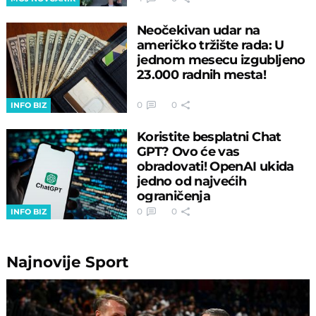
Neočekivan udar na
američko tržište rada: U
jednom mesecu izgubljeno
23.000 radnih mesta!
0
0
INFO BIZ
Koristite besplatni Chat
GPT? Ovo će vas
obradovati! OpenAI ukida
jedno od najvećih
ograničenja
0
0
INFO BIZ
Najnovije
Sport