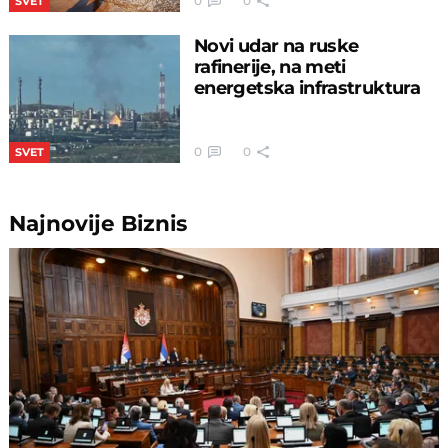
0
0
SVET
Novi udar na ruske
rafinerije, na meti
energetska infrastruktura
0
0
SVET
Najnovije
Biznis