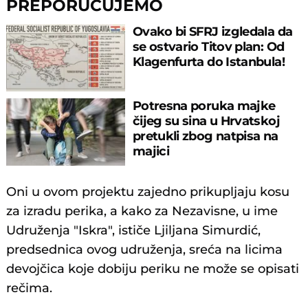
PREPORUČUJEMO
Ovako bi SFRJ izgledala da
se ostvario Titov plan: Od
Klagenfurta do Istanbula!
Potresna poruka majke
čijeg su sina u Hrvatskoj
pretukli zbog natpisa na
majici
Oni u ovom projektu zajedno prikupljaju kosu
za izradu perika, a kako za Nezavisne, u ime
Udruženja "Iskra", ističe Ljiljana Simurdić,
predsednica ovog udruženja, sreća na licima
devojčica koje dobiju periku ne može se opisati
rečima.