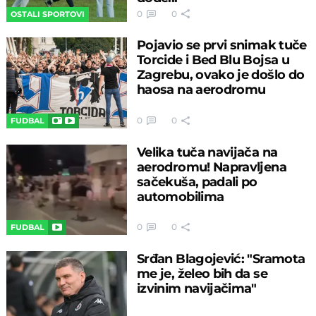
0
0
OSTALI SPORTOVI
Pojavio se prvi snimak tuče
Torcide i Bed Blu Bojsa u
Zagrebu, ovako je došlo do
haosa na aerodromu
0
0
FUDBAL
Velika tuča navijača na
aerodromu! Napravljena
sačekuša, padali po
automobilima
0
0
FUDBAL
Srđan Blagojević: "Sramota
me je, želeo bih da se
izvinim navijačima"