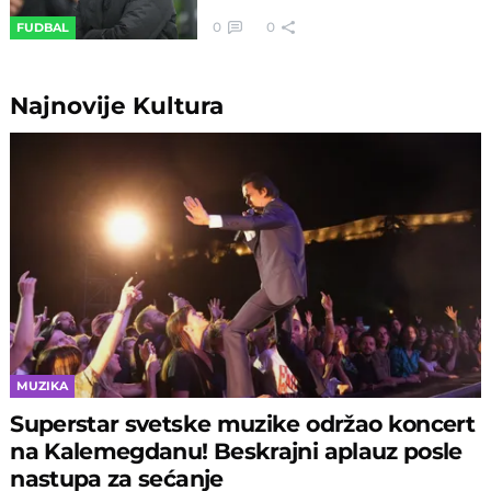
0
0
FUDBAL
Najnovije
Kultura
MUZIKA
Superstar svetske muzike održao koncert
na Kalemegdanu! Beskrajni aplauz posle
nastupa za sećanje