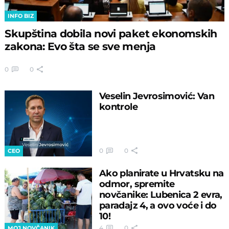
INFO BIZ
Skupština dobila novi paket ekonomskih
zakona: Evo šta se sve menja
0
0
Veselin Jevrosimović: Van
kontrole
0
0
CEO
Ako planirate u Hrvatsku na
odmor, spremite
novčanike: Lubenica 2 evra,
paradajz 4, a ovo voće i do
10!
4
0
MOJ NOVČANIK