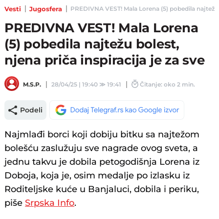
Vesti
Jugosfera
PREDIVNA VEST! Mala Lorena (5) pobedila najtežu bole
PREDIVNA VEST! Mala Lorena
(5) pobedila najtežu bolest,
njena priča inspiracija je za sve
M.S.P.
28/04/25 | 19:40
≫
19:41
Čitanje: oko 2 min.
Podeli
Najmlađi borci koji dobiju bitku sa najtežom
bolešću zaslužuju sve nagrade ovog sveta, a
jednu takvu je dobila petogodišnja Lorena iz
Doboja, koja je, osim medalje po izlasku iz
Roditeljske kuće u Banjaluci, dobila i periku,
piše
Srpska Info
.