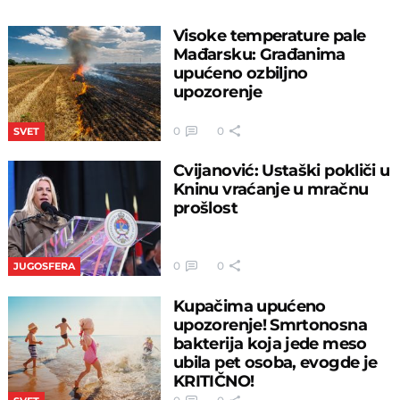
Visoke temperature pale
Mađarsku: Građanima
upućeno ozbiljno
upozorenje
0
0
SVET
Cvijanović: Ustaški pokliči u
Kninu vraćanje u mračnu
prošlost
0
0
JUGOSFERA
Kupačima upućeno
upozorenje! Smrtonosna
bakterija koja jede meso
ubila pet osoba, evogde je
KRITIČNO!