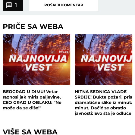
1
POŠALJI KOMENTAR
PRIČE SA WEBA
BEOGRAD U DIMU! Vetar
HITNA SEDNICA VLADE
raznosi jak miris paljevine,
SRBIJE! Bukte požari, prist
CEO GRAD U OBLAKU: "Ne
dramatične slike iz minuta
može da se diše!"
minut, Dačić se obratio
javnosti: Evo šta je odluče
VIŠE SA WEBA