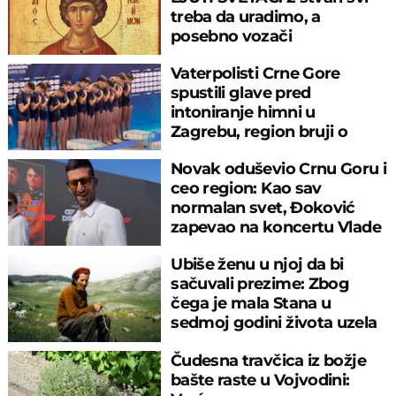
treba da uradimo, a
posebno vozači
Vaterpolisti Crne Gore
spustili glave pred
intoniranje himni u
Zagrebu, region bruji o
velikom propustu
Novak oduševio Crnu Goru i
ceo region: Kao sav
normalan svet, Đoković
zapevao na koncertu Vlade
Georgijeva
Ubiše ženu u njoj da bi
sačuvali prezime: Zbog
čega je mala Stana u
sedmoj godini života uzela
pušku u ruke
Čudesna travčica iz božje
bašte raste u Vojvodini: