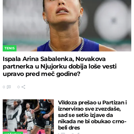
TENIS
Ispala Arina Sabalenka, Novakova
partnerka u Njujorku dobija loše vesti
upravo pred meč godine?
0
0
Vildoza prešao u Partizan i
iznervirao sve zvezdaše,
sad se setio izjave da
nikada ne bi obukao crno-
beli dres