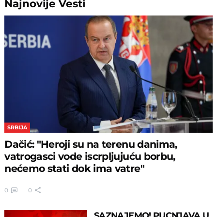
Najnovije
Vesti
SRBIJA
Dačić: "Heroji su na terenu danima,
vatrogasci vode iscrpljujuću borbu,
nećemo stati dok ima vatre"
0
0
SAZNAJEMO! PUCNJAVA U