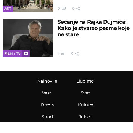
0
0
ART
Sećanje na Rajka Dujmića:
Kako je stvarao pesme koje
ne stare
1
0
FILM / TV
Najnovije
Ljubimci
Vesti
Svet
Biznis
Kultura
Sport
Jetset
Nauka
Ona