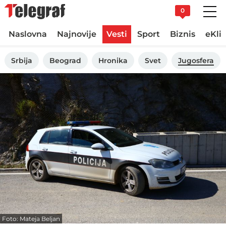
0
Naslovna
Najnovije
Vesti
Sport
Biznis
eKli
Srbija
Beograd
Hronika
Svet
Jugosfera
Foto: Mateja Beljan