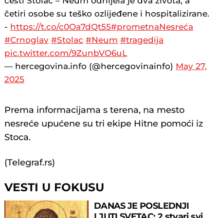
cesti Stolac – Neum odnijela je dva života, a
četiri osobe su teško ozlijeđene i hospitalizirane.
-
https://t.co/c0Oa7dQt55
#prometnaNesreća
#Crnoglav
#Stolac
#Neum
#tragedija
pic.twitter.com/9ZunbVO6uL
— hercegovina.info (@hercegovinainfo)
May 27,
2025
Prema informacijama s terena, na mesto
nesreće upućene su tri ekipe Hitne pomoći iz
Stoca.
(Telegraf.rs)
VESTI U FOKUSU
DANAS JE POSLEDNJI
LJUTI SVETAC: 2 stvari svi