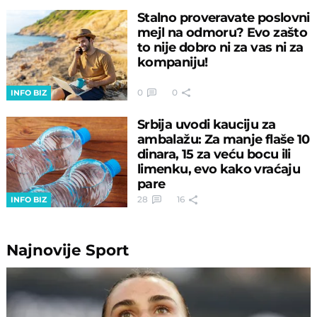
Stalno proveravate poslovni
mejl na odmoru? Evo zašto
to nije dobro ni za vas ni za
kompaniju!
0
0
INFO BIZ
Srbija uvodi kauciju za
ambalažu: Za manje flaše 10
dinara, 15 za veću bocu ili
limenku, evo kako vraćaju
pare
28
16
INFO BIZ
Najnovije
Sport