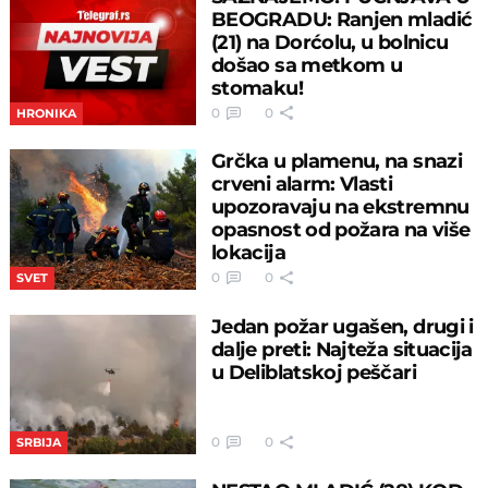
BEOGRADU: Ranjen mladić
(21) na Dorćolu, u bolnicu
došao sa metkom u
stomaku!
0
0
HRONIKA
Grčka u plamenu, na snazi
crveni alarm: Vlasti
upozoravaju na ekstremnu
opasnost od požara na više
lokacija
0
0
SVET
Jedan požar ugašen, drugi i
dalje preti: Najteža situacija
u Deliblatskoj peščari
0
0
SRBIJA