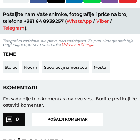
Pošaljite nam Vaše snimke, fotografije i priče na broj
telefona
+381 64 8939257
(
WhatsApp
/
Viber
/
Telegram
).
Telegraf.rs zadržava sva prava nad sadržajem. Za preuzimanje sadržaja
pogledajte uputstva na stranici
Uslovi korišćenja
.
TEME
Stolac
Neum
Saobraćajna nesreća
Mostar
KOMENTARI
Do sada nije bilo komentara na ovu vest.
Budite prvi koji će
ostaviti komentar.
0
POŠALJI KOMENTAR