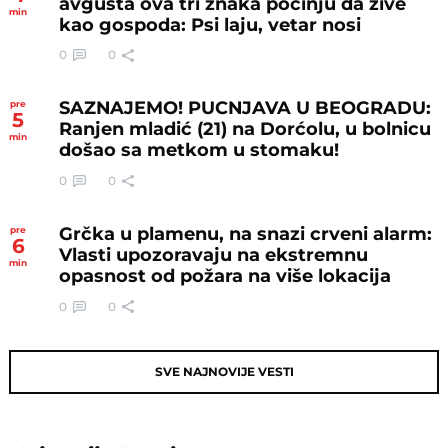
avgusta ova tri znaka počinju da žive
min
kao gospoda: Psi laju, vetar nosi
0
0
SAZNAJEMO! PUCNJAVA U BEOGRADU:
pre
5
Ranjen mladić (21) na Dorćolu, u bolnicu
min
došao sa metkom u stomaku!
0
0
Grčka u plamenu, na snazi crveni alarm:
pre
6
Vlasti upozoravaju na ekstremnu
min
opasnost od požara na više lokacija
0
0
SVE NAJNOVIJE VESTI