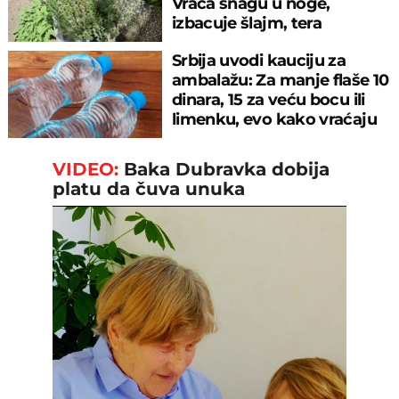
Vraća snagu u noge,
izbacuje šlajm, tera
komarce i miševe
Srbija uvodi kauciju za
ambalažu: Za manje flaše 10
dinara, 15 za veću bocu ili
limenku, evo kako vraćaju
pare
VIDEO:
Baka Dubravka dobija
platu da čuva unuka