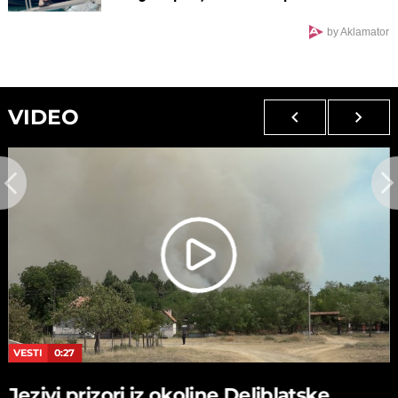
izgleda nakon udesa u Crnoj Gori
by Aklamator
VIDEO
VESTI
0:27
Jezivi prizori iz okoline Deliblatske