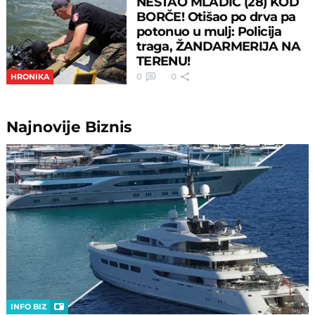
NESTAO MLADIĆ (28) KOD
BORČE! Otišao po drva pa
potonuo u mulj: Policija
traga, ŽANDARMERIJA NA
TERENU!
0
0
HRONIKA
Najnovije
Biznis
INFO BIZ