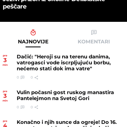
peščare
NAJNOVIJE
KOMENTARI
Dačić: "Heroji su na terenu danima,
pre
3
vatrogasci vode iscrpljujuću borbu,
min
nećemo stati dok ima vatre"
0
0
Vulin počasni gost ruskog manastira
pre
3
Pantelejmon na Svetoj Gori
min
0
0
Konačno i njih sunce da ogreje! Do 16.
pre
4