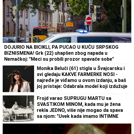
DOJURIO NA BICIKLI, PA PUCAO U KUĆU SRPSKOG
BIZNISMENA! Grk (22) uhapšen zbog napada u
Nemačkoj: "Meci su probili prozor spavaće sobe"
Monika Beluči (61) stigla u Švajcarsku i
svi gledaju KAKVE FARMERKE NOSI -
najređe je viđamo u ovom izdanju, a baš
joj pristaje: Odabrala model koji izdužuje
figuru, a onda se vratila prepoznatljivom
stilu
Frojd varao SUPRUGU MARTU sa
SVASTIKOM MINOM, kada mu je žena
rekla JEDNO, više nije mogao da spava
sa njom: "Uvek kada imamo INTIMNE
ODNOSE, ja zamišljam...", posle NJENE
SMRTI pao u očaj