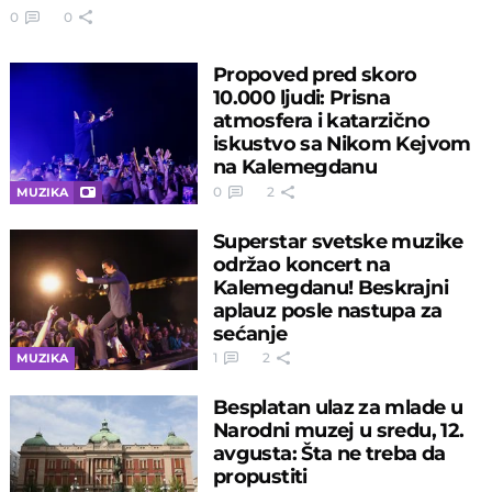
0
0
Propoved pred skoro
10.000 ljudi: Prisna
atmosfera i katarzično
iskustvo sa Nikom Kejvom
na Kalemegdanu
0
2
MUZIKA
Superstar svetske muzike
održao koncert na
Kalemegdanu! Beskrajni
aplauz posle nastupa za
sećanje
1
2
MUZIKA
Besplatan ulaz za mlade u
Narodni muzej u sredu, 12.
avgusta: Šta ne treba da
propustiti