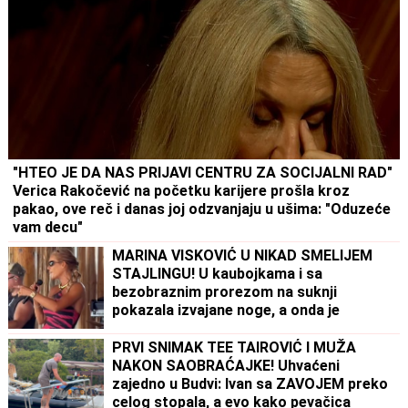
"HTEO JE DA NAS PRIJAVI CENTRU ZA SOCIJALNI RAD"
Verica Rakočević na početku karijere prošla kroz
pakao, ove reč i danas joj odzvanjaju u ušima: "Oduzeće
vam decu"
MARINA VISKOVIĆ U NIKAD SMELIJEM
STAJLINGU! U kaubojkama i sa
bezobraznim prorezom na suknji
pokazala izvajane noge, a onda je
sevnulo i više nego što je planirala
(Foto)
PRVI SNIMAK TEE TAIROVIĆ I MUŽA
NAKON SAOBRAĆAJKE! Uhvaćeni
zajedno u Budvi: Ivan sa ZAVOJEM preko
celog stopala, a evo kako pevačica