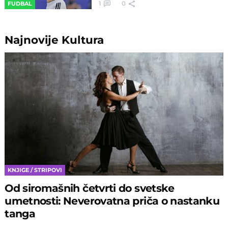
1
0
FUDBAL
Najnovije
Kultura
KNJIGE / STRIPOVI
Od siromašnih četvrti do svetske
umetnosti: Neverovatna priča o nastanku
tanga