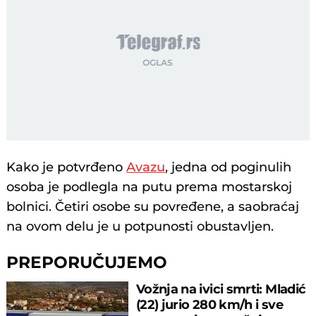
Kako je potvrđeno
Avazu
, jedna od poginulih
osoba je podlegla na putu prema mostarskoj
bolnici. Četiri osobe su povređene, a saobraćaj
na ovom delu je u potpunosti obustavljen.
PREPORUČUJEMO
Vožnja na ivici smrti: Mladić
(22) jurio 280 km/h i sve