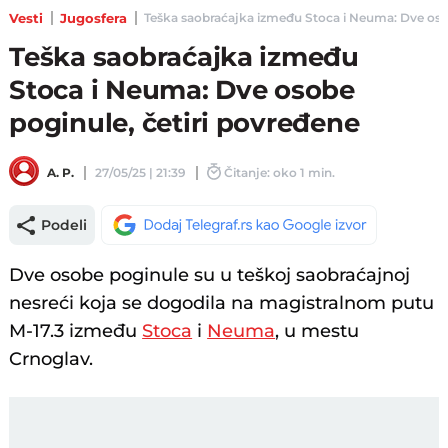
Vesti
Jugosfera
Teška saobraćajka između Stoca i Neuma: Dve osobe 
Teška saobraćajka između
Stoca i Neuma: Dve osobe
poginule, četiri povređene
A. P.
27/05/25 | 21:39
Čitanje: oko 1 min.
Podeli
Dve osobe poginule su u teškoj saobraćajnoj
nesreći koja se dogodila na magistralnom putu
M-17.3 između
Stoca
i
Neuma
, u mestu
Crnoglav.