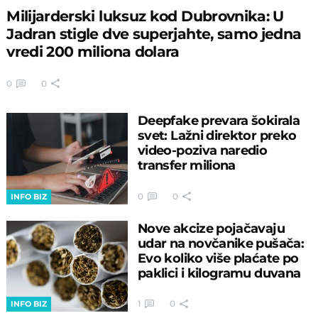
Milijarderski luksuz kod Dubrovnika: U
Jadran stigle dve superjahte, samo jedna
vredi 200 miliona dolara
0
0
Deepfake prevara šokirala
svet: Lažni direktor preko
video-poziva naredio
transfer miliona
0
0
INFO BIZ
Nove akcize pojačavaju
udar na novčanike pušača:
Evo koliko više plaćate po
paklici i kilogramu duvana
1
0
INFO BIZ