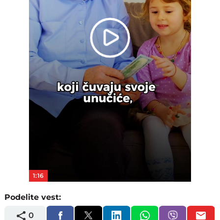
Play
Video
1:16
Podelite vest:
0