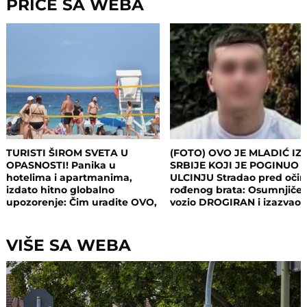
PRIČE SA WEBA
TURISTI ŠIROM SVETA U
(FOTO) OVO JE MLADIĆ IZ
OPASNOSTI! Panika u
SRBIJE KOJI JE POGINUO 
hotelima i apartmanima,
ULCINJU Stradao pred oči
izdato hitno globalno
rođenog brata: Osumnjičen
upozorenje: Čim uradite OVO,
vozio DROGIRAN i izazvao
postajete meta opasnog
nesreću
napada!
VIŠE SA WEBA