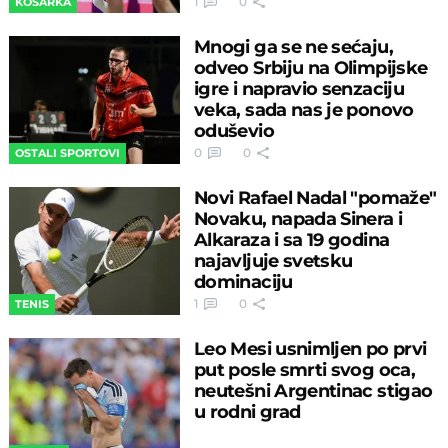
1
0
KOŠARKA
Mnogi ga se ne sećaju,
odveo Srbiju na Olimpijske
igre i napravio senzaciju
veka, sada nas je ponovo
oduševio
0
0
OSTALI SPORTOVI
Novi Rafael Nadal "pomaže"
Novaku, napada Sinera i
Alkaraza i sa 19 godina
najavljuje svetsku
dominaciju
1
0
TENIS
Leo Mesi usnimljen po prvi
put posle smrti svog oca,
neutešni Argentinac stigao
u rodni grad