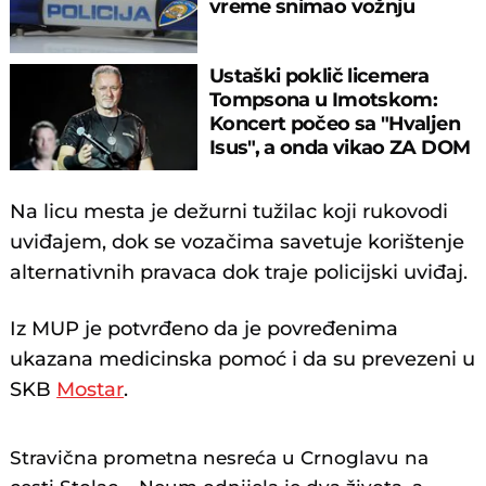
vreme snimao vožnju
Ustaški poklič licemera
Tompsona u Imotskom:
Koncert počeo sa "Hvaljen
Isus", a onda vikao ZA DOM
SPREMNI!
Na licu mesta je dežurni tužilac koji rukovodi
uviđajem, dok se vozačima savetuje korištenje
alternativnih pravaca dok traje policijski uviđaj.
Iz MUP je potvrđeno da je povređenima
ukazana medicinska pomoć i da su prevezeni u
SKB
Mostar
.
Stravična prometna nesreća u Crnoglavu na