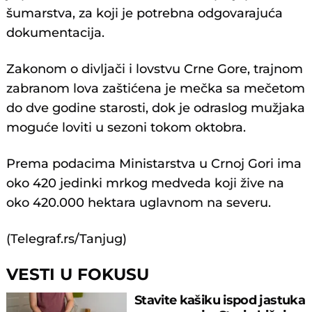
šumarstva, za koji je potrebna odgovarajuća
dokumentacija.
Zakonom o divljači i lovstvu Crne Gore, trajnom
zabranom lova zaštićena je mečka sa mečetom
do dve godine starosti, dok je odraslog mužjaka
moguće loviti u sezoni tokom oktobra.
Prema podacima Ministarstva u Crnoj Gori ima
oko 420 jedinki mrkog medveda koji žive na
oko 420.000 hektara uglavnom na severu.
(Telegraf.rs/Tanjug)
VESTI U FOKUSU
Stavite kašiku ispod jastuka