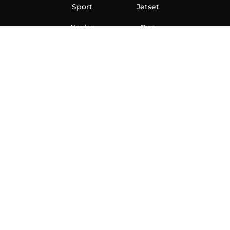
Sport
Jetset
Nauka
Ona
Aero
Zanimljivosti
eKlinika
Hi-Tech
Auto
Plantbased
Ubrzanje
Telegraf TV
O nama
Marketing
Impressum
Uslovi korišćenja
Politika privatnosti
Kontakt