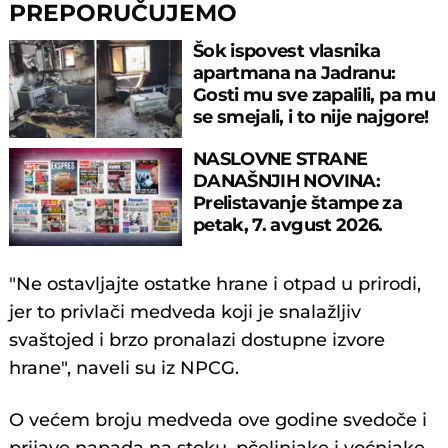
PREPORUČUJEMO
Šok ispovest vlasnika
apartmana na Jadranu:
Gosti mu sve zapalili, pa mu
se smejali, i to nije najgore!
NASLOVNE STRANE
DANAŠNJIH NOVINA:
Prelistavanje štampe za
petak, 7. avgust 2026.
godine
"Ne ostavljajte ostatke hrane i otpad u prirodi,
jer to privlači medveda koji je snalažljiv
svaštojed i brzo pronalazi dostupne izvore
hrane", naveli su iz NPCG.
O većem broju medveda ove godine svedoče i