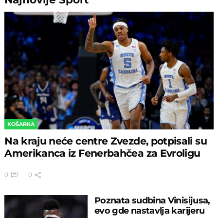
KOŠARKA
Na kraju neće centre Zvezde, potpisali su
Amerikanca iz Fenerbahčea za Evroligu
0
0
Poznata sudbina Vinisijusa,
evo gde nastavlja karijeru