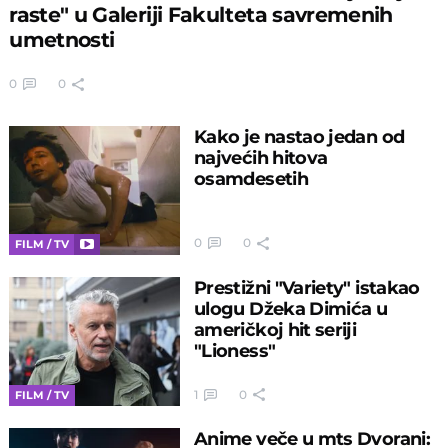
raste" u Galeriji Fakulteta savremenih
umetnosti
0
0
Kako je nastao jedan od
najvećih hitova
osamdesetih
0
0
FILM / TV
Prestižni "Variety" istakao
ulogu Džeka Dimića u
američkoj hit seriji
"Lioness"
1
0
FILM / TV
Anime veče u mts Dvorani: