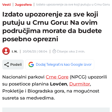
Vesti
Jugosfera
Izdato upozorenje za sve koji putuju u Crnu Goru:
Izdato upozorenje za sve koji
putuju u Crnu Goru: Na ovim
područjima morate da budete
posebno oprezni
I. N.
20/06/25 | 08:04
Čitanje: oko 2 min.
Podeli
Nacionalni parkovi
Crne Gore
(NPCG) upozorili
su posetioce planina
Lovćen
,
Durmitor
,
Prokletije i Biogradska gora, na mogućnost
susreta sa medvedima.