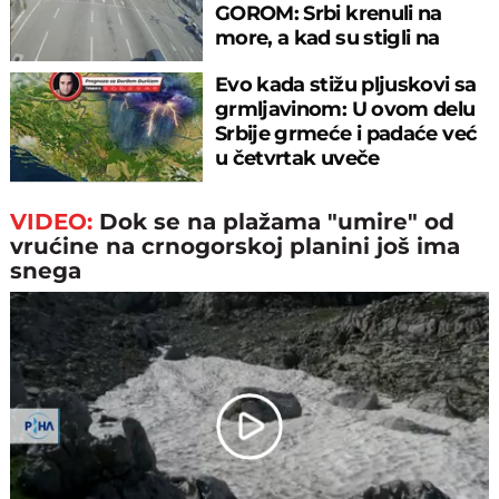
GOROM: Srbi krenuli na
more, a kad su stigli na
prelaz, ostali u šoku!
Evo kada stižu pljuskovi sa
grmljavinom: U ovom delu
Srbije grmeće i padaće već
u četvrtak uveče
VIDEO:
Dok se na plažama "umire" od
vrućine na crnogorskoj planini još ima
snega
Play