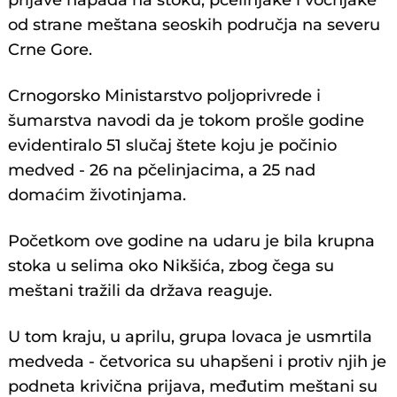
prijave napada na stoku, pčelinjake i voćnjake
od strane meštana seoskih područja na severu
Crne Gore.
Crnogorsko Ministarstvo poljoprivrede i
šumarstva navodi da je tokom prošle godine
evidentiralo 51 slučaj štete koju je počinio
medved - 26 na pčelinjacima, a 25 nad
domaćim životinjama.
Početkom ove godine na udaru je bila krupna
stoka u selima oko Nikšića, zbog čega su
meštani tražili da država reaguje.
U tom kraju, u aprilu, grupa lovaca je usmrtila
medveda - četvorica su uhapšeni i protiv njih je
podneta krivična prijava, međutim meštani su