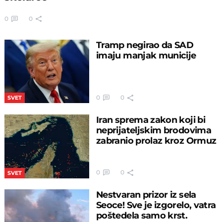
0
0
Tramp negirao da SAD
imaju manjak municije
0
0
SVET
Iran sprema zakon koji bi
neprijateljskim brodovima
zabranio prolaz kroz Ormuz
0
0
SVET
Nestvaran prizor iz sela
Seoce! Sve je izgorelo, vatra
poštedela samo krst.