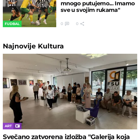
mnogo putujemo... Imamo
sve u svojim rukama"
0
0
FUDBAL
Najnovije
Kultura
ART
Svečano zatvorena izložba "Galerija koja