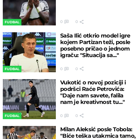
0
0
FUDBAL
Saša Ilić otkrio model igre
kojem Partizan teži, posle
posebno pričao o jednom
igraču: "Situacija sa..."
0
0
FUDBAL
Vukotić o novoj poziciji i
podršci Raće Petrovića:
"Daje nam savete, falila
nam je kreativnost tu..."
0
0
FUDBAL
Milan Aleksić posle Tobola:
"Biće teška utakmica tamo,