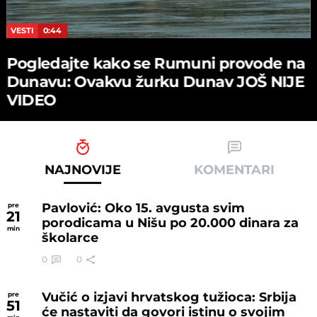
VESTI
0:44
Pogledajte kako se Rumuni provode na
Dunavu: Ovakvu žurku Dunav JOŠ NIJE
VIDEO
NAJNOVIJE
KOMENTARI
Pavlović: Oko 15. avgusta svim
pre
21
porodicama u Nišu po 20.000 dinara za
min
školarce
0
0
Vučić o izjavi hrvatskog tužioca: Srbija
pre
51
će nastaviti da govori istinu o svojim