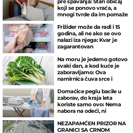
pre spavanja: Stari običaj
koji se ponovo vraća, a
mnogi tvrde da im pomaže
Frižider može da radi i 15
godina, ali ne ako se ovo
nalazi iza njega: Kvar je
zagarantovan
Na moru je jedemo gotovo
svaki dan, a kod kuće je
zaboravljamo: Ova
namirnica čuva srce i
reguliše šećer
Domaćice peglu bacile u
zaborav, do kraja leta
koriste samo ovo: Nema
nabora na odeći, ni
preznojavanja
NEZAPAMĆEN PRIZOR NA
GRANICI SA CRNOM