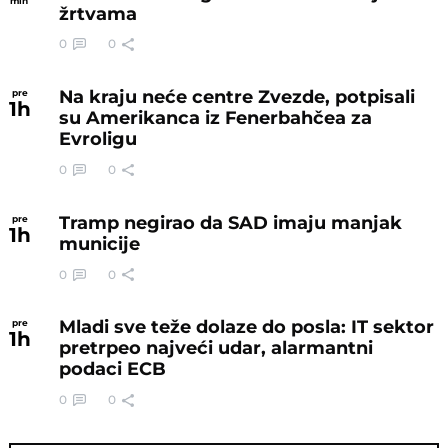
min
žrtvama
0
0
Na kraju neće centre Zvezde, potpisali
pre
1
h
su Amerikanca iz Fenerbahčea za
Evroligu
0
0
Tramp negirao da SAD imaju manjak
pre
1
h
municije
0
0
Mladi sve teže dolaze do posla: IT sektor
pre
1
h
pretrpeo najveći udar, alarmantni
podaci ECB
0
0