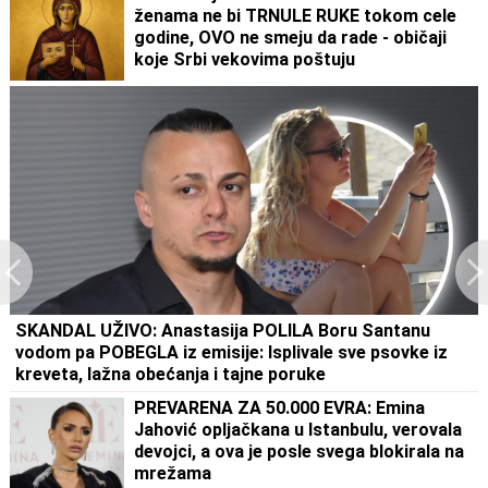
ženama ne bi TRNULE RUKE tokom cele
godine, OVO ne smeju da rade - običaji
koje Srbi vekovima poštuju
SKANDAL UŽIVO: Anastasija POLILA Boru Santanu
vodom pa POBEGLA iz emisije: Isplivale sve psovke iz
kreveta, lažna obećanja i tajne poruke
PREVARENA ZA 50.000 EVRA: Emina
Jahović opljačkana u Istanbulu, verovala
devojci, a ova je posle svega blokirala na
mrežama