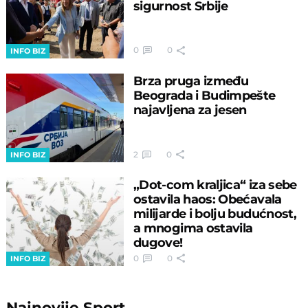
sigurnost Srbije
0
0
INFO BIZ
Brza pruga između
Beograda i Budimpešte
najavljena za jesen
2
0
INFO BIZ
„Dot-com kraljica“ iza sebe
ostavila haos: Obećavala
milijarde i bolju budućnost,
a mnogima ostavila
dugove!
0
0
INFO BIZ
Najnovije
Sport