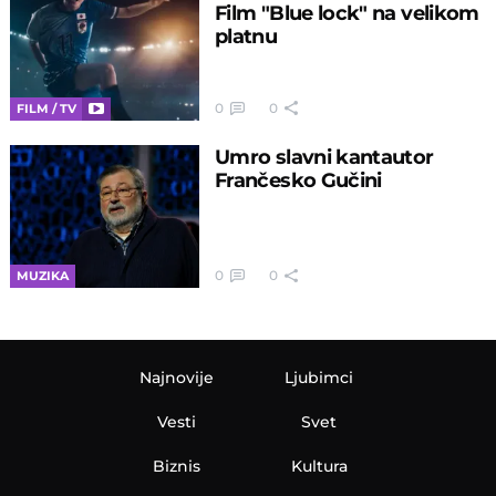
Film "Blue lock" na velikom
platnu
0
0
FILM / TV
Umro slavni kantautor
Frančesko Gučini
0
0
MUZIKA
Najnovije
Ljubimci
Vesti
Svet
Biznis
Kultura