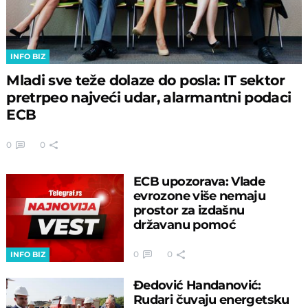
INFO BIZ
Mladi sve teže dolaze do posla: IT sektor
pretrpeo najveći udar, alarmantni podaci
ECB
0
0
ECB upozorava: Vlade
evrozone više nemaju
prostor za izdašnu
državanu pomoć
0
0
INFO BIZ
Đedović Handanović:
Rudari čuvaju energetsku