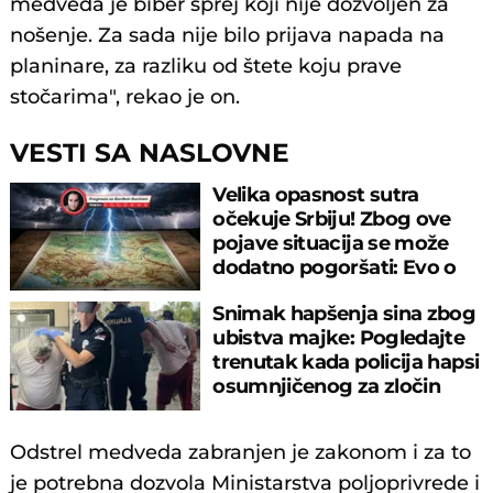
medveda je biber sprej koji nije dozvoljen za
nošenje. Za sada nije bilo prijava napada na
planinare, za razliku od štete koju prave
stočarima", rekao je on.
VESTI SA NASLOVNE
Velika opasnost sutra
očekuje Srbiju! Zbog ove
pojave situacija se može
dodatno pogoršati: Evo o
čemu je reč
Snimak hapšenja sina zbog
ubistva majke: Pogledajte
trenutak kada policija hapsi
osumnjičenog za zločin
Odstrel medveda zabranjen je zakonom i za to
je potrebna dozvola Ministarstva poljoprivrede i