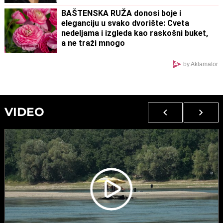
BAŠTENSKA RUŽA donosi boje i
eleganciju u svako dvorište: Cveta
nedeljama i izgleda kao raskošni buket,
a ne traži mnogo
by Aklamator
VIDEO