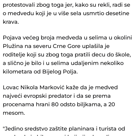
protestovali zbog toga jer, kako su rekli, radi se
o medvedu koji je u više sela usmrtio desetine
krava.
Pojava većeg broja medveda u selima u okolini
Plužina na severu Crne Gore uplašila je
roditelje koji su zbog toga pratili decu do škole,
a slično je bilo i u selima udaljenim nekoliko
kilometara od Bijelog Polja.
Lovac Nikola Marković kaže da je medved
najveći evropski predator i da se prema
procenama hrani 80 odsto biljkama, a 20
mesom.
"Jedino sredstvo zaštite planinara i turista od