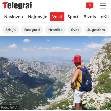
0
Naslovna
Najnovije
Vesti
Sport
Biznis
eKli
Srbija
Beograd
Hronika
Svet
Jugosfera
Foto: RINA