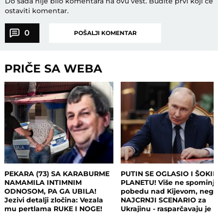
Do sada nije bilo komentara na ovu vest.
Budite prvi koji će
ostaviti komentar.
0
POŠALJI KOMENTAR
PRIČE SA WEBA
PEKARA (73) SA KARABURME
PUTIN SE OGLASIO I ŠOKI
NAMAMILA INTIMNIM
PLANETU! Više ne spominj
ODNOSOM, PA GA UBILA!
pobedu nad Kijevom, neg
Jezivi detalji zločina: Vezala
NAJCRNJI SCENARIO za
mu pertlama RUKE I NOGE!
Ukrajinu - rasparčavaju je 
tri dela?!