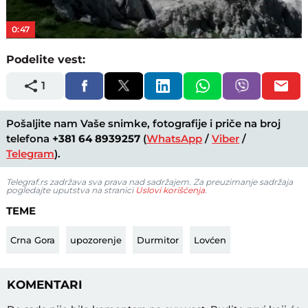
Video
0:47
Podelite vest:
1
Pošaljite nam Vaše snimke, fotografije i priče na broj
telefona
+381 64 8939257
(
WhatsApp
/
Viber
/
Telegram
).
Telegraf.rs zadržava sva prava nad sadržajem. Za preuzimanje sadržaja
pogledajte uputstva na stranici
Uslovi korišćenja
.
TEME
Crna Gora
upozorenje
Durmitor
Lovćen
KOMENTARI