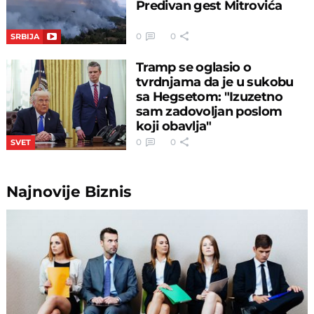
Predivan gest Mitrovića
0
0
SRBIJA
Tramp se oglasio o
tvrdnjama da je u sukobu
sa Hegsetom: "Izuzetno
sam zadovoljan poslom
koji obavlja"
0
0
SVET
Najnovije
Biznis