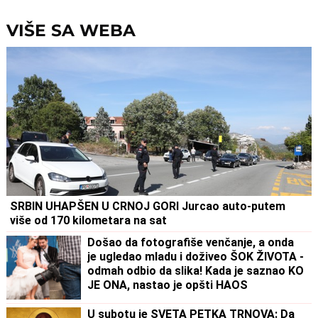
VIŠE SA WEBA
SRBIN UHAPŠEN U CRNOJ GORI Jurcao auto-putem
više od 170 kilometara na sat
Došao da fotografiše venčanje, a onda
je ugledao mladu i doživeo ŠOK ŽIVOTA -
odmah odbio da slika! Kada je saznao KO
JE ONA, nastao je opšti HAOS
U subotu je SVETA PETKA TRNOVA: Da