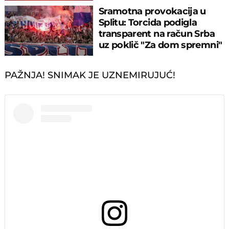
savladao
Sramotna provokacija u
Splitu: Torcida podigla
transparent na račun Srba
uz poklič "Za dom spremni"
PAŽNJA! SNIMAK JE UZNEMIRUJUĆ!