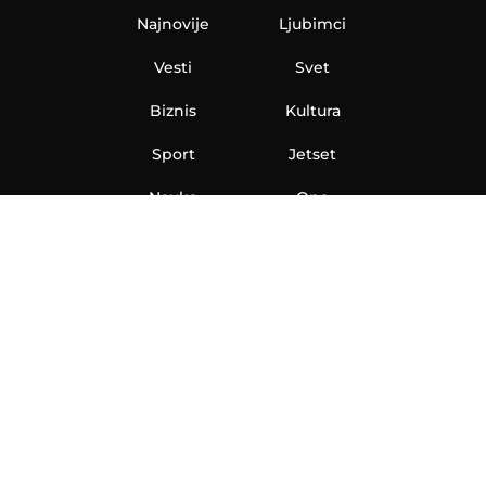
Najnovije
Ljubimci
Vesti
Svet
Biznis
Kultura
Sport
Jetset
Nauka
Ona
Aero
Zanimljivosti
eKlinika
Hi-Tech
Auto
Plantbased
Ubrzanje
Telegraf TV