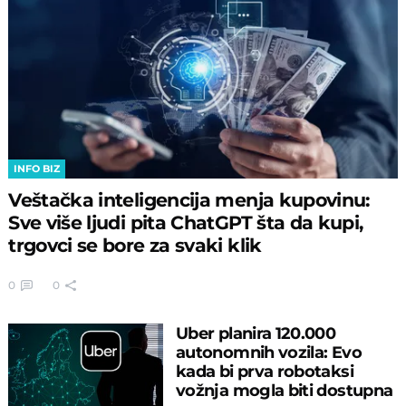
INFO BIZ
Veštačka inteligencija menja kupovinu:
Sve više ljudi pita ChatGPT šta da kupi,
trgovci se bore za svaki klik
0
0
Uber planira 120.000
autonomnih vozila: Evo
kada bi prva robotaksi
vožnja mogla biti dostupna