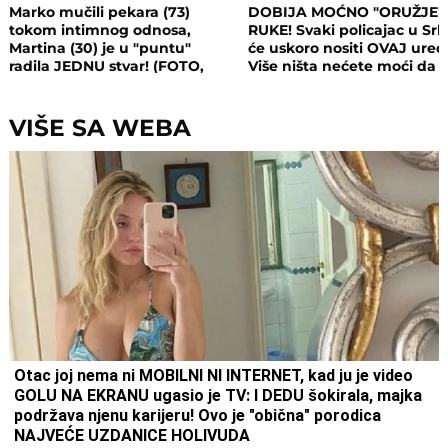
Marko mučili pekara (73)
DOBIJA MOĆNO "ORUŽJE"
tokom intimnog odnosa,
RUKE! Svaki policajac u Srbi
Martina (30) je u "puntu"
će uskoro nositi OVAJ uređ
radila JEDNU stvar! (FOTO,
Više ništa nećete moći da
VIDEO)
sakrijete
VIŠE SA WEBA
Otac joj nema ni MOBILNI NI INTERNET, kad ju je video
GOLU NA EKRANU ugasio je TV: I DEDU šokirala, majka
podržava njenu karijeru! Ovo je "obična" porodica
NAJVEĆE UZDANICE HOLIVUDA