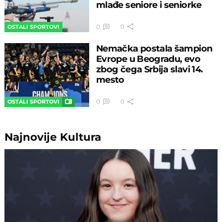
mlađe seniore i seniorke
0
0
OSTALI SPORTOVI
Nemačka postala šampion
Evrope u Beogradu, evo
zbog čega Srbija slavi 14.
mesto
0
0
OSTALI SPORTOVI
Najnovije
Kultura