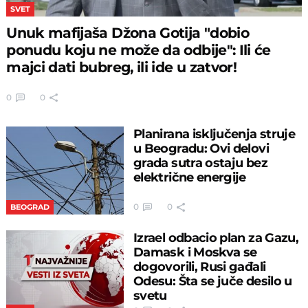
SVET
Unuk mafijaša Džona Gotija "dobio
ponudu koju ne može da odbije": Ili će
majci dati bubreg, ili ide u zatvor!
0
0
Planirana isključenja struje
u Beogradu: Ovi delovi
grada sutra ostaju bez
električne energije
0
0
BEOGRAD
Izrael odbacio plan za Gazu,
Damask i Moskva se
dogovorili, Rusi gađali
Odesu: Šta se juče desilo u
svetu