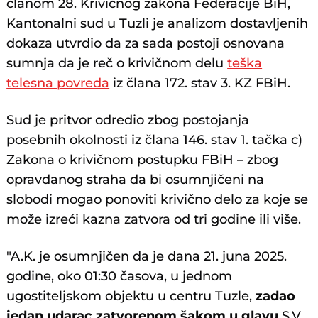
članom 28. Krivičnog zakona Federacije BiH,
Kantonalni sud u Tuzli je analizom dostavljenih
dokaza utvrdio da za sada postoji osnovana
sumnja da je reč o krivičnom delu
teška
telesna povreda
iz člana 172. stav 3. KZ FBiH.
Sud je pritvor odredio zbog postojanja
posebnih okolnosti iz člana 146. stav 1. tačka c)
Zakona o krivičnom postupku FBiH – zbog
opravdanog straha da bi osumnjičeni na
slobodi mogao ponoviti krivično delo za koje se
može izreći kazna zatvora od tri godine ili više.
"A.K. je osumnjičen da je dana 21. juna 2025.
godine, oko 01:30 časova, u jednom
ugostiteljskom objektu u centru Tuzle,
zadao
jedan udarac zatvorenom šakom u glavu
S.V.,