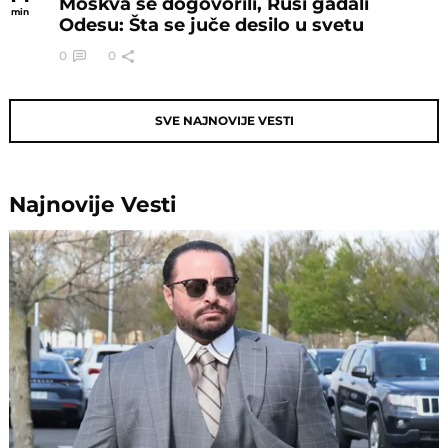
Moskva se dogovorili, Rusi gađali
min
Odesu: Šta se juče desilo u svetu
0
0
SVE NAJNOVIJE VESTI
Najnovije
Vesti