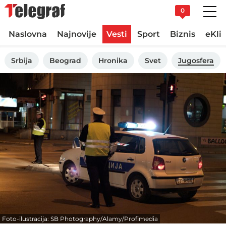
0
Naslovna
Najnovije
Vesti
Sport
Biznis
eKli
Srbija
Beograd
Hronika
Svet
Jugosfera
Foto-ilustracija: SB Photography/Alamy/Profimedia