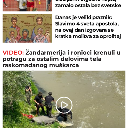
zamalo ostala bez svetske
medalje
Danas je veliki praznik:
Slavimo 4 sveta apostola,
na ovaj dan izgovara se
kratka molitva za oproštaj
grehova
VIDEO:
Žandarmerija i ronioci krenuli u
potragu za ostalim delovima tela
raskomadanog muškarca
Play
Video