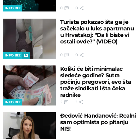
0
0
INFO BIZ
Turista pokazao šta ga je
sačekalo u luks apartmanu
u Hrvatskoj: "Da li biste vi
ostali ovde?" (VIDEO)
0
0
INFO BIZ
Koliki će biti minimalac
sledeće godine? Sutra
počinju pregovori, evo šta
traže sindikati i šta čeka
radnike
2
2
INFO BIZ
Đedović Handanović: Realni
sam optimista po pitanju
NIS!