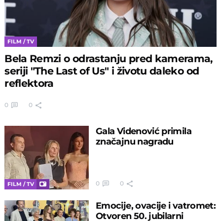
FILM / TV
Bela Remzi o odrastanju pred kamerama,
seriji "The Last of Us" i životu daleko od
reflektora
0
0
Gala Videnović primila
značajnu nagradu
0
0
FILM / TV
Emocije, ovacije i vatromet:
Otvoren 50. jubilarni