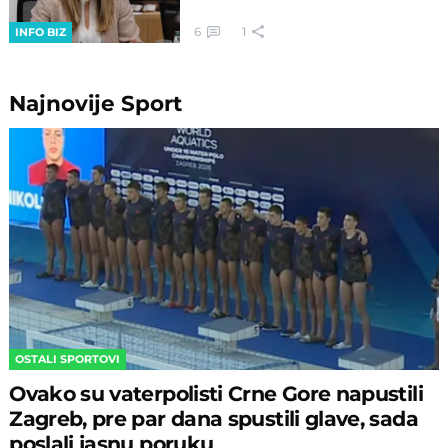
6
1
INFO BIZ
Najnovije
Sport
OSTALI SPORTOVI
Ovako su vaterpolisti Crne Gore napustili
Zagreb, pre par dana spustili glave, sada
poslali jasnu poruku