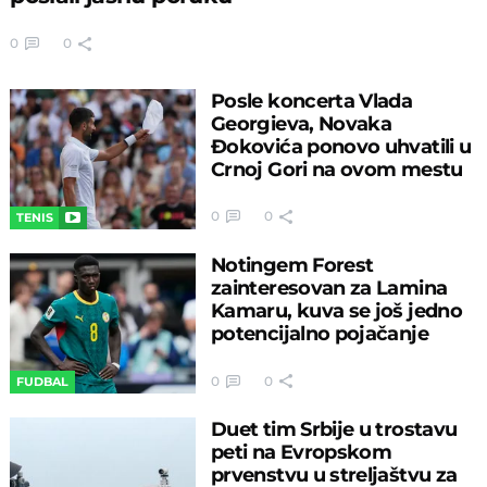
0
0
Posle koncerta Vlada
Georgieva, Novaka
Đokovića ponovo uhvatili u
Crnoj Gori na ovom mestu
0
0
TENIS
Notingem Forest
zainteresovan za Lamina
Kamaru, kuva se još jedno
potencijalno pojačanje
0
0
FUDBAL
Duet tim Srbije u trostavu
peti na Evropskom
prvenstvu u streljaštvu za