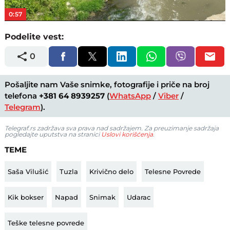
0:57
Podelite vest:
0
Pošaljite nam Vaše snimke, fotografije i priče na broj
telefona
+381 64 8939257
(
WhatsApp
/
Viber
/
Telegram
).
Telegraf.rs zadržava sva prava nad sadržajem. Za preuzimanje sadržaja
pogledajte uputstva na stranici
Uslovi korišćenja
.
TEME
Saša Vilušić
Tuzla
Krivično delo
Telesne Povrede
Kik bokser
Napad
Snimak
Udarac
Teške telesne povrede