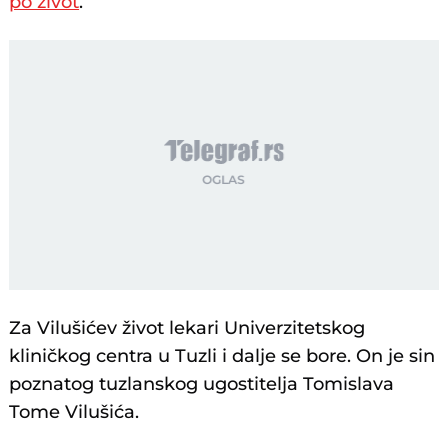
po život
.
Za Vilušićev život lekari Univerzitetskog
kliničkog centra u Tuzli i dalje se bore. On je sin
poznatog tuzlanskog ugostitelja Tomislava
Tome Vilušića.