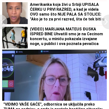
Amerikanka koja živi u Srbiji UPISALA
ĆERKU U PRVI RAZRED, a kad je videla
OVO samo što NIJE PALA SA STOLICE:
"Ako je to za prvi razred, šta će tek biti u
drugom"
(VIDEO) MARIJANA MATEUS ĐUSKA
ISPRED BINE Uhvatili smo je na Cecinom
koncertu, u miniću pokazala izvajane
noge, u publici i ova poznata pevačica
uživa sa mužem
"VIDIMO VAŠE GAĆE", odbornica se uključila preko