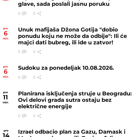
glave, sada poslali jasnu poruku
0
0
Unuk mafijaša Džona Gotija "dobio
pre
6
ponudu koju ne može da odbije": Ili će
min
majci dati bubreg, ili ide u zatvor!
0
0
Sudoku za ponedeljak 10.08.2026.
pre
6
0
0
min
Planirana isključenja struje u Beogradu:
pre
11
Ovi delovi grada sutra ostaju bez
min
električne energije
0
0
Izrael odbacio plan za Gazu, Damask i
pre
14