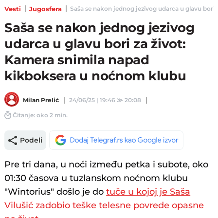
Vesti
Jugosfera
Saša se nakon jednog jezivog udarca u glavu bori z
Saša se nakon jednog jezivog
udarca u glavu bori za život:
Kamera snimila napad
kikboksera u noćnom klubu
Milan Prelić
24/06/25 | 19:46
≫
20:08
Čitanje: oko 2 min.
Podeli
Pre tri dana, u noći između petka i subote, oko
01:30 časova u tuzlanskom noćnom klubu
"Wintorius" došlo je do
tuče u kojoj je Saša
Vilušić zadobio teške telesne povrede opasne