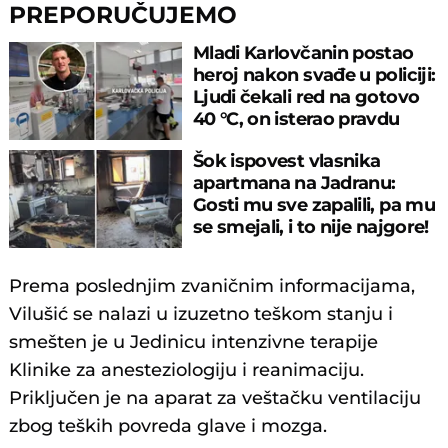
PREPORUČUJEMO
Mladi Karlovčanin postao
heroj nakon svađe u policiji:
Ljudi čekali red na gotovo
40 °C, on isterao pravdu
Šok ispovest vlasnika
apartmana na Jadranu:
Gosti mu sve zapalili, pa mu
se smejali, i to nije najgore!
Prema poslednjim zvaničnim informacijama,
Vilušić se nalazi u izuzetno teškom stanju i
smešten je u Jedinicu intenzivne terapije
Klinike za anesteziologiju i reanimaciju.
Priključen je na aparat za veštačku ventilaciju
zbog teških povreda glave i mozga.