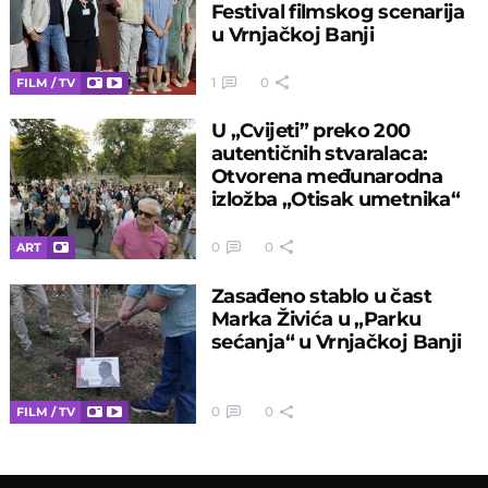
Festival filmskog scenarija
u Vrnjačkoj Banji
1
0
FILM / TV
U „Cvijeti” preko 200
autentičnih stvaralaca:
Otvorena međunarodna
izložba „Otisak umetnika“
0
0
ART
Zasađeno stablo u čast
Marka Živića u „Parku
sećanja“ u Vrnjačkoj Banji
0
0
FILM / TV