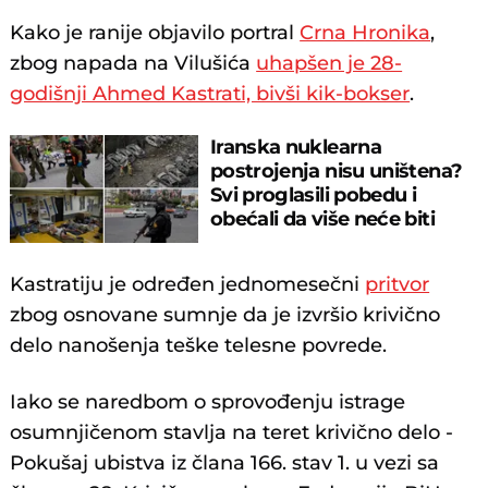
Kako je ranije objavilo portral
Crna Hronika
,
zbog napada na Vilušića
uhapšen je 28-
godišnji Ahmed Kastrati, bivši kik-bokser
.
Iranska nuklearna
postrojenja nisu uništena?
Svi proglasili pobedu i
obećali da više neće biti
napada
Kastratiju je određen jednomesečni
pritvor
zbog osnovane sumnje da je izvršio krivično
delo nanošenja teške telesne povrede.
Iako se naredbom o sprovođenju istrage
osumnjičenom stavlja na teret krivično delo -
Pokušaj ubistva iz člana 166. stav 1. u vezi sa