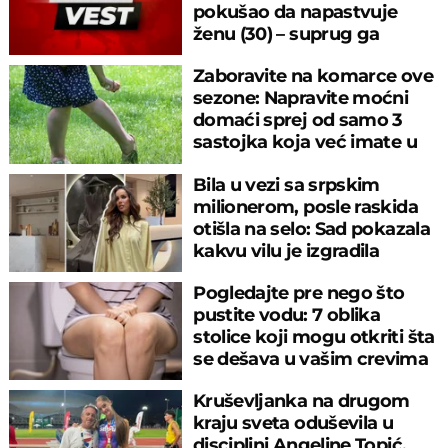
pokušao da napastvuje
ženu (30) – suprug ga
savladao
Zaboravite na komarce ove
sezone: Napravite moćni
domaći sprej od samo 3
sastojka koja već imate u
kuhinji
Bila u vezi sa srpskim
milionerom, posle raskida
otišla na selo: Sad pokazala
kakvu vilu je izgradila
Pogledajte pre nego što
pustite vodu: 7 oblika
stolice koji mogu otkriti šta
se dešava u vašim crevima
Kruševljanka na drugom
kraju sveta oduševila u
disciplini Angeline Topić,