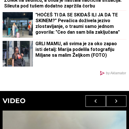
ZUMA na sednicu, a onda je nastala haotična situacija:
Sileuta pod tušem dodatno zapržila čorbu
"HOĆEŠ TI DA SE SKIDAŠ ILI JA DA TE
SKINEM?" Pevačica doživela jezivo
zlostavljanje, o traumi samo jednom
govorila: "Ceo dan sam bila zaključana"
GRLI MAMU, ali svima je za oko zapao
isti detalj: Marija podelila fotografiju
Miljane sa malim Željkom (FOTO)
by Aklamator
VIDEO