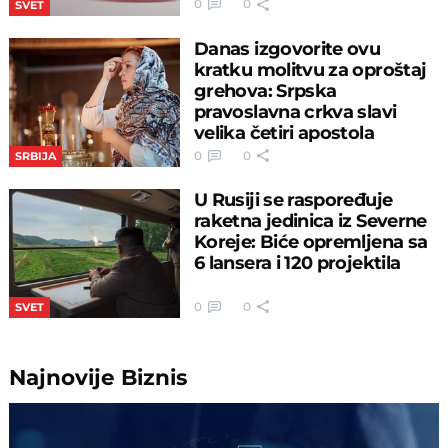
0
0
SVET
Danas izgovorite ovu
kratku molitvu za oproštaj
grehova: Srpska
pravoslavna crkva slavi
velika četiri apostola
0
0
SRBIJA
U Rusiji se raspoređuje
raketna jedinica iz Severne
Koreje: Biće opremljena sa
6 lansera i 120 projektila
0
0
SVET
Najnovije
Biznis