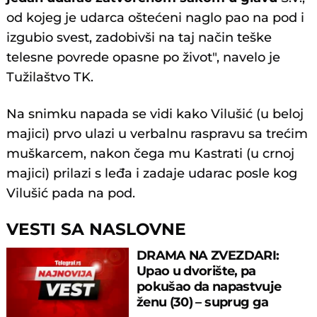
od kojeg je udarca oštećeni naglo pao na pod i
izgubio svest, zadobivši na taj način teške
telesne povrede opasne po život", navelo je
Tužilaštvo TK.
Na snimku napada se vidi kako Vilušić (u beloj
majici) prvo ulazi u verbalnu raspravu sa trećim
muškarcem, nakon čega mu Kastrati (u crnoj
majici) prilazi s leđa i zadaje udarac posle kog
Vilušić pada na pod.
VESTI SA NASLOVNE
DRAMA NA ZVEZDARI:
Upao u dvorište, pa
pokušao da napastvuje
ženu (30) – suprug ga