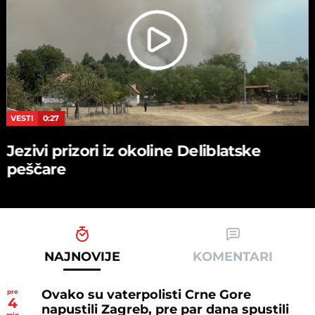
VESTI
0:27
Jezivi prizori iz okoline Deliblatske
peščare
NAJNOVIJE
KOMENTARI
Ovako su vaterpolisti Crne Gore
pre
4
napustili Zagreb, pre par dana spustili
min