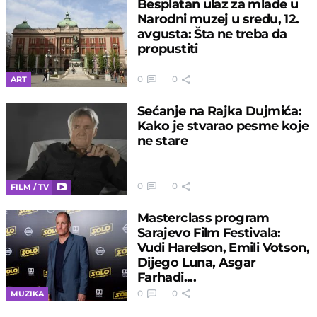
Besplatan ulaz za mlade u
Narodni muzej u sredu, 12.
avgusta: Šta ne treba da
propustiti
0
0
ART
Sećanje na Rajka Dujmića:
Kako je stvarao pesme koje
ne stare
0
0
FILM / TV
Masterclass program
Sarajevo Film Festivala:
Vudi Harelson, Emili Votson,
Dijego Luna, Asgar
Farhadi....
0
0
MUZIKA