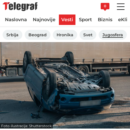
0
Naslovna
Najnovije
Vesti
Sport
Biznis
eKli
Srbija
Beograd
Hronika
Svet
Jugosfera
Foto-ilustracija: Shutterstock