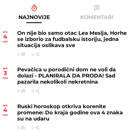
NAJNOVIJE
KOMENTARI
On nije bio samo otac Lea Mesija, Horhe
pre
4
se izborio za fudbalsku istoriju, jedna
min
situacija oslikava sve
0
0
Pevačica u porodični dom ne voli da
pre
3
dolazi - PLANIRALA DA PRODA! Sad
min
pazarila nekolikoli nekretnina
0
0
Ruski horoskop otkriva korenite
pre
4
promene: Do kraja godine ova 4 znaka
min
su na udaru
0
0