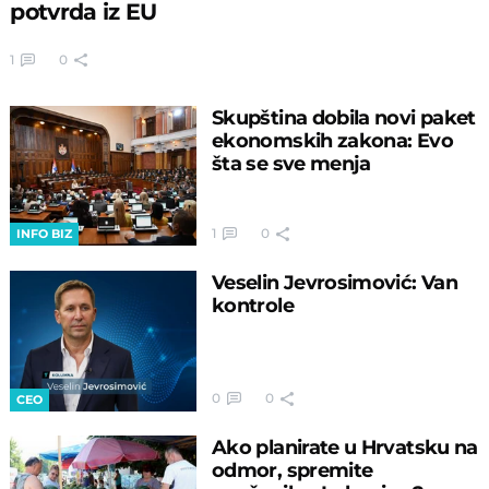
potvrda iz EU
1
0
Skupština dobila novi paket
ekonomskih zakona: Evo
šta se sve menja
1
0
INFO BIZ
Veselin Jevrosimović: Van
kontrole
0
0
CEO
Ako planirate u Hrvatsku na
odmor, spremite