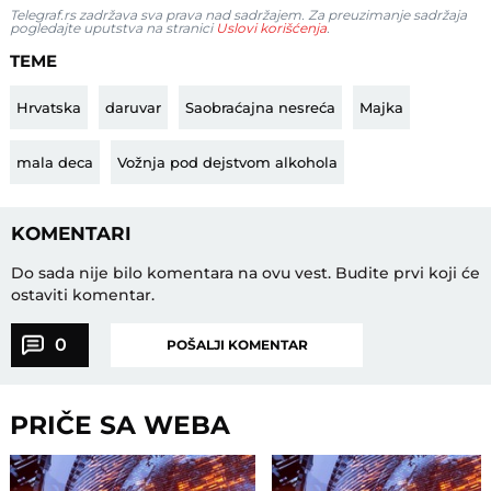
Telegraf.rs zadržava sva prava nad sadržajem. Za preuzimanje sadržaja
pogledajte uputstva na stranici
Uslovi korišćenja
.
TEME
Hrvatska
daruvar
Saobraćajna nesreća
Majka
mala deca
Vožnja pod dejstvom alkohola
KOMENTARI
Do sada nije bilo komentara na ovu vest.
Budite prvi koji će
ostaviti komentar.
0
POŠALJI KOMENTAR
PRIČE SA WEBA