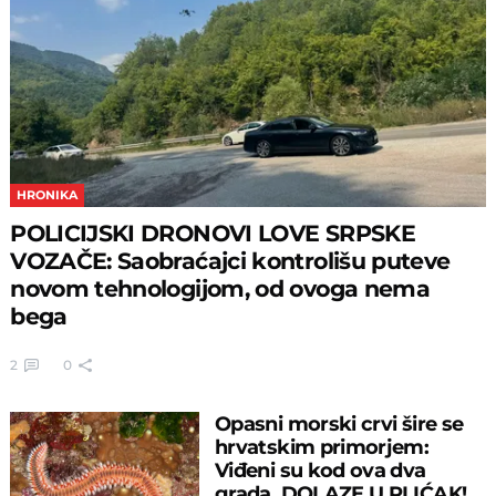
HRONIKA
POLICIJSKI DRONOVI LOVE SRPSKE
VOZAČE: Saobraćajci kontrolišu puteve
novom tehnologijom, od ovoga nema
bega
2
0
Opasni morski crvi šire se
hrvatskim primorjem:
Viđeni su kod ova dva
grada, DOLAZE U PLIĆAK!