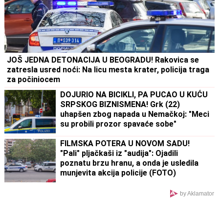
JOŠ JEDNA DETONACIJA U BEOGRADU! Rakovica se
zatresla usred noći: Na licu mesta krater, policija traga
za počiniocem
DOJURIO NA BICIKLI, PA PUCAO U KUĆU
SRPSKOG BIZNISMENA! Grk (22)
uhapšen zbog napada u Nemačkoj: "Meci
su probili prozor spavaće sobe"
FILMSKA POTERA U NOVOM SADU!
"Pali" pljačkaši iz "audija": Ojadili
poznatu brzu hranu, a onda je usledila
munjevita akcija policije (FOTO)
by Aklamator