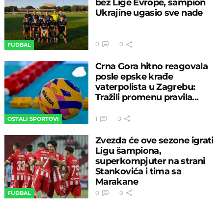
bez Lige Evrope, šampion
Ukrajine ugasio sve nade
0
0
FUDBAL
Crna Gora hitno reagovala
posle epske krađe
vaterpolista u Zagrebu:
Tražili promenu pravila...
1
0
OSTALI SPORTOVI
Zvezda će ove sezone igrati
Ligu šampiona,
superkompjuter na strani
Stankovića i tima sa
Marakane
0
0
FUDBAL