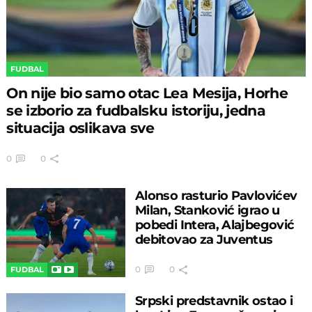
FUDBAL
On nije bio samo otac Lea Mesija, Horhe
se izborio za fudbalsku istoriju, jedna
situacija oslikava sve
0
0
Alonso rasturio Pavlovićev
Milan, Stanković igrao u
pobedi Intera, Alajbegović
debitovao za Juventus
0
0
FUDBAL
Srpski predstavnik ostao i