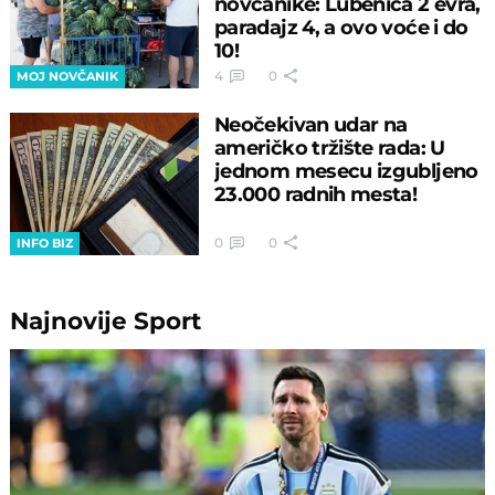
novčanike: Lubenica 2 evra,
paradajz 4, a ovo voće i do
10!
4
0
MOJ NOVČANIK
Neočekivan udar na
američko tržište rada: U
jednom mesecu izgubljeno
23.000 radnih mesta!
0
0
INFO BIZ
Najnovije
Sport