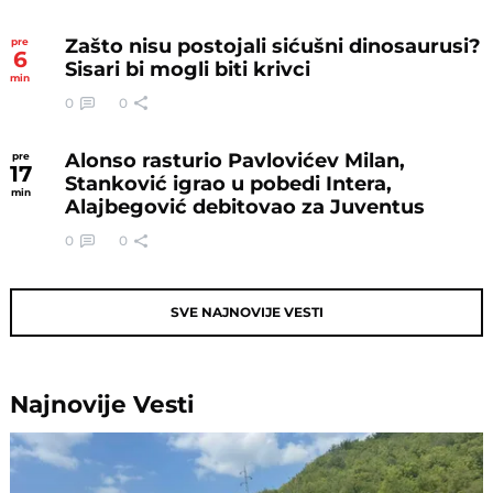
Zašto nisu postojali sićušni dinosaurusi?
pre
6
Sisari bi mogli biti krivci
min
0
0
Alonso rasturio Pavlovićev Milan,
pre
17
Stanković igrao u pobedi Intera,
min
Alajbegović debitovao za Juventus
0
0
SVE NAJNOVIJE VESTI
Najnovije
Vesti