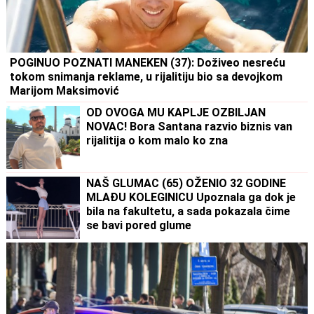
POGINUO POZNATI MANEKEN (37): Doživeo nesreću
tokom snimanja reklame, u rijalitiju bio sa devojkom
Marijom Maksimović
OD OVOGA MU KAPLJE OZBILJAN
NOVAC! Bora Santana razvio biznis van
rijalitija o kom malo ko zna
NAŠ GLUMAC (65) OŽENIO 32 GODINE
MLAĐU KOLEGINICU Upoznala ga dok je
bila na fakultetu, a sada pokazala čime
se bavi pored glume