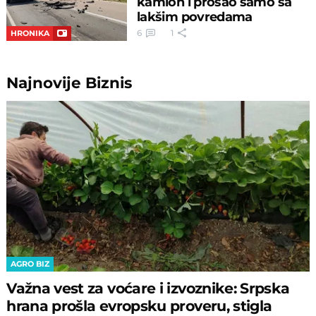
kamion i prošao samo sa
lakšim povredama
6
1
HRONIKA
Najnovije
Biznis
AGRO BIZ
Važna vest za voćare i izvoznike: Srpska
hrana prošla evropsku proveru, stigla