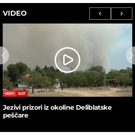
VIDEO
VESTI
0:27
Jezivi prizori iz okoline Deliblatske
peščare