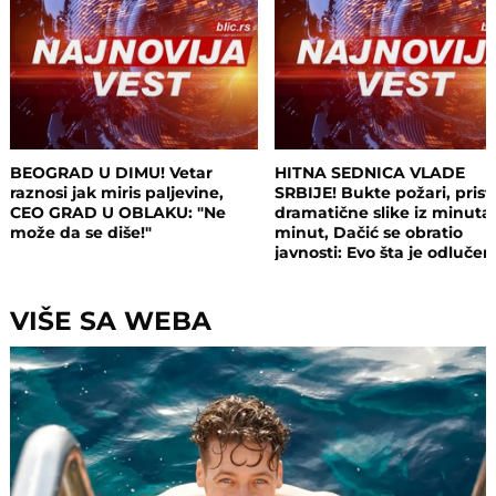
BEOGRAD U DIMU! Vetar
HITNA SEDNICA VLADE
raznosi jak miris paljevine,
SRBIJE! Bukte požari, prist
CEO GRAD U OBLAKU: "Ne
dramatične slike iz minuta
može da se diše!"
minut, Dačić se obratio
javnosti: Evo šta je odluče
VIŠE SA WEBA