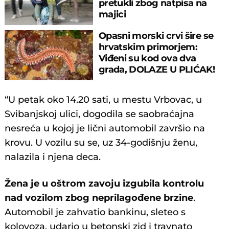
pretukli zbog natpisa na
majici
Opasni morski crvi šire se
hrvatskim primorjem:
Viđeni su kod ova dva
grada, DOLAZE U PLIĆAK!
“U petak oko 14.20 sati, u mestu Vrbovac, u
Svibanjskoj ulici, dogodila se saobraćajna
nesreća u kojoj je lični automobil završio na
krovu. U vozilu su se, uz 34-godišnju ženu,
nalazila i njena deca.
Žena je u oštrom zavoju izgubila kontrolu
nad vozilom zbog neprilagođene brzine
.
Automobil je zahvatio bankinu, sleteo s
kolovoza, udario u betonski zid i travnato