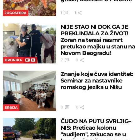
1
1
JUGOSFERA
NIJE STAO NI DOK GA JE
PREKLINJALA ZA ŽIVOT!
Zoran na terasi nasmrt
pretukao majku u stanu na
Novom Beogradu!
7
0
HRONIKA
Znanje koje čuva identitet:
Seminar za nastavnike
romskog jezika u Nišu
0
0
SRBIJA
ČUDO NA PUTU SVRLJIG–
NIŠ: Preticao kolonu
"audijem", zakucao se u