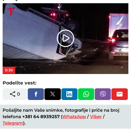
Play
Video
0:30
Podelite vest:
0
Pošaljite nam Vaše snimke, fotografije i priče na broj
telefona
+381 64 8939257
(
WhatsApp
/
Viber
/
Telegram
).