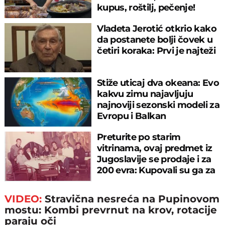
kupus, roštilj, pečenje!
Vladeta Jerotić otkrio kako
da postanete bolji čovek u
četiri koraka: Prvi je najteži
Stiže uticaj dva okeana: Evo
kakvu zimu najavljuju
najnoviji sezonski modeli za
Evropu i Balkan
Preturite po starim
vitrinama, ovaj predmet iz
Jugoslavije se prodaje i za
200 evra: Kupovali su ga za
sitniš
VIDEO:
Stravična nesreća na Pupinovom
mostu: Kombi prevrnut na krov, rotacije
paraju oči