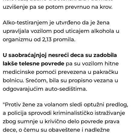
uzvišenje pa se potom prevrnuo na krov.
Alko-testiranjem je utvrđeno da je žena
upravljala vozilom pod uticajem alkohola u
organizmu od 2,13 promila.
U saobraćajnjoj nesreći deca su zadobila
lakše telesne povrede
pa su vozilom hitne
medicinske pomoći prevezena u pakračku
bolnicu. Srećom, bila su propisno vezana u
odgovarajućim auto-sedištima.
"Protiv žene za volanom sledi optužni predlog,
a policija sprovodi kriminalističko istraživanje
zbog sumnje u krivično delo povrede prava
dece, o čemu su obaveštene i nadležne