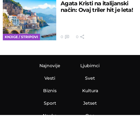
Agata Kristi na italijanski
način: Ovaj triler hit je leta!
0
0
KNJIGE / STRIPOVI
Najnovije
Ljubimci
Vesti
Svet
Biznis
Kultura
Sport
Jetset
Nauka
Ona
Aero
Zanimljivosti