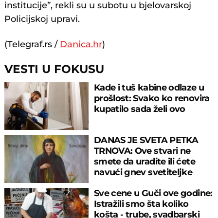
institucije”, rekli su u subotu u bjelovarskoj
Policijskoj upravi.
(Telegraf.rs /
Danica.hr
)
VESTI U FOKUSU
Kade i tuš kabine odlaze u
prošlost: Svako ko renovira
kupatilo sada želi ovo
DANAS JE SVETA PETKA
TRNOVA: Ove stvari ne
smete da uradite ili ćete
navući gnev svetiteljke
Sve cene u Guči ove godine:
Istražili smo šta koliko
košta - trube, svadbarski