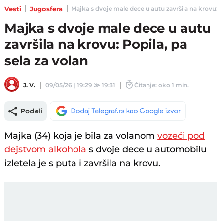
Vesti
Jugosfera
Majka s dvoje male dece u autu završila na krovu: Pop
Majka s dvoje male dece u autu
završila na krovu: Popila, pa
sela za volan
J. V.
09/05/26 | 19:29
≫
19:31
Čitanje: oko 1 min.
Podeli
Majka (34) koja je bila za volanom
vozeći pod
dejstvom alkohola
s dvoje dece u automobilu
izletela je s puta i završila na krovu.