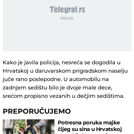
Kako je javila policija, nesreća se dogodila u
Hrvatskoj u daruvarskom prigradskom naselju
juče rano poslepodne. U automobilu na
zadnjem sedištu bilo je dvoje male dece,
srećom propisno vezanih u dečjim sedištima.
PREPORUČUJEMO
Potresna poruka majke
čijeg su sina u Hrvatskoj