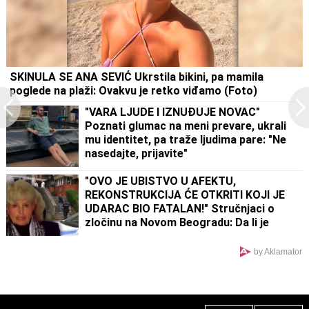
SKINULA SE ANA SEVIĆ Ukrstila bikini, pa mamila
poglede na plaži: Ovakvu je retko viđamo (Foto)
"VARA LJUDE I IZNUĐUJE NOVAC"
Poznati glumac na meni prevare, ukrali
mu identitet, pa traže ljudima pare: "Ne
nasedajte, prijavite"
"OVO JE UBISTVO U AFEKTU,
REKONSTRUKCIJA ĆE OTKRITI KOJI JE
UDARAC BIO FATALAN!" Stručnjaci o
zločinu na Novom Beogradu: Da li je
tragedija mogla biti sprečena?
by Aklamator