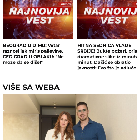
BEOGRAD U DIMU! Vetar
HITNA SEDNICA VLADE
raznosi jak miris paljevine,
SRBIJE! Bukte požari, prist
CEO GRAD U OBLAKU: "Ne
dramatične slike iz minuta
može da se diše!"
minut, Dačić se obratio
javnosti: Evo šta je odluče
VIŠE SA WEBA