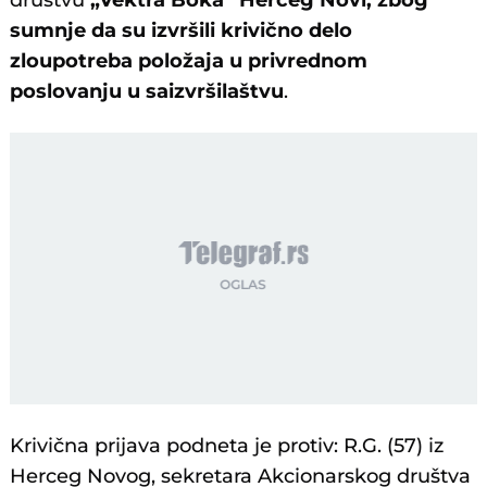
društvu
„Vektra Boka“ Herceg Novi, zbog
sumnje da su izvršili krivično delo
zloupotreba položaja u privrednom
poslovanju u saizvršilaštvu
.
Krivična prijava podneta je protiv: R.G. (57) iz
Herceg Novog, sekretara Akcionarskog društva