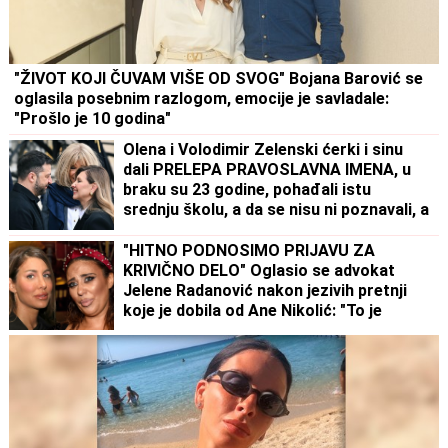
"ŽIVOT KOJI ČUVAM VIŠE OD SVOG" Bojana Barović se
oglasila posebnim razlogom, emocije je savladale:
"Prošlo je 10 godina"
Olena i Volodimir Zelenski ćerki i sinu
dali PRELEPA PRAVOSLAVNA IMENA, u
braku su 23 godine, pohađali istu
srednju školu, a da se nisu ni poznavali, a
onda je ovaj susret bio presudan
"HITNO PODNOSIMO PRIJAVU ZA
KRIVIČNO DELO" Oglasio se advokat
Jelene Radanović nakon jezivih pretnji
koje je dobila od Ane Nikolić: "To je
sramno"