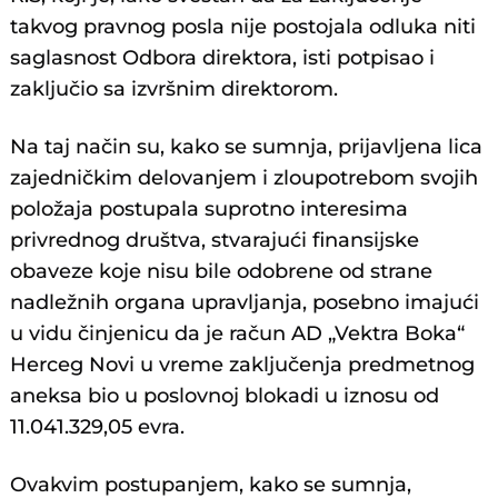
takvog pravnog posla nije postojala odluka niti
saglasnost Odbora direktora, isti potpisao i
zaključio sa izvršnim direktorom.
Na taj način su, kako se sumnja, prijavljena lica
zajedničkim delovanjem i zloupotrebom svojih
položaja postupala suprotno interesima
privrednog društva, stvarajući finansijske
obaveze koje nisu bile odobrene od strane
nadležnih organa upravljanja, posebno imajući
u vidu činjenicu da je račun AD „Vektra Boka“
Herceg Novi u vreme zaključenja predmetnog
aneksa bio u poslovnoj blokadi u iznosu od
11.041.329,05 evra.
Ovakvim postupanjem, kako se sumnja,