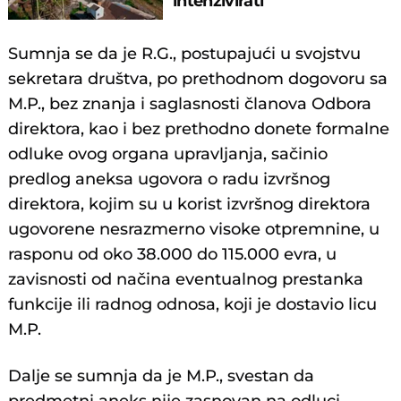
intenzivirati
Sumnja se da je R.G., postupajući u svojstvu
sekretara društva, po prethodnom dogovoru sa
M.P., bez znanja i saglasnosti članova Odbora
direktora, kao i bez prethodno donete formalne
odluke ovog organa upravljanja, sačinio
predlog aneksa ugovora o radu izvršnog
direktora, kojim su u korist izvršnog direktora
ugovorene nesrazmerno visoke otpremnine, u
rasponu od oko 38.000 do 115.000 evra, u
zavisnosti od načina eventualnog prestanka
funkcije ili radnog odnosa, koji je dostavio licu
M.P.
Dalje se sumnja da je M.P., svestan da