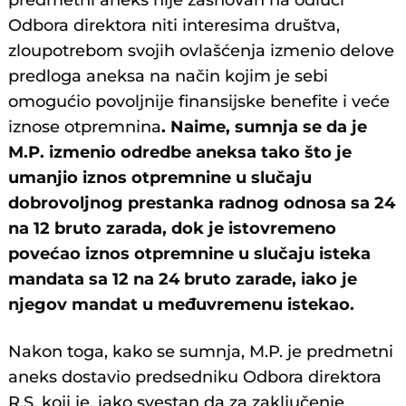
predmetni aneks nije zasnovan na odluci
Odbora direktora niti interesima društva,
zloupotrebom svojih ovlašćenja izmenio delove
predloga aneksa na način kojim je sebi
omogućio povoljnije finansijske benefite i veće
iznose otpremnina
. Naime, sumnja se da je
M.P. izmenio odredbe aneksa tako što je
umanjio iznos otpremnine u slučaju
dobrovoljnog prestanka radnog odnosa sa 24
na 12 bruto zarada, dok je istovremeno
povećao iznos otpremnine u slučaju isteka
mandata sa 12 na 24 bruto zarade, iako je
njegov mandat u međuvremenu istekao.
Nakon toga, kako se sumnja, M.P. je predmetni
aneks dostavio predsedniku Odbora direktora
R.S, koji je, iako svestan da za zaključenje