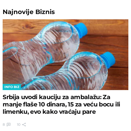
Najnovije
Biznis
INFO BIZ
Srbija uvodi kauciju za ambalažu: Za
manje flaše 10 dinara, 15 za veću bocu ili
limenku, evo kako vraćaju pare
8
10