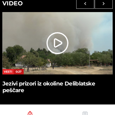
VIDEO
VESTI
0:27
Jezivi prizori iz okoline Deliblatske
peščare