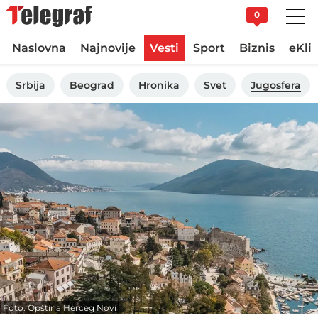
0
Naslovna
Najnovije
Vesti
Sport
Biznis
eKli
Srbija
Beograd
Hronika
Svet
Jugosfera
Foto: Opština Herceg Novi