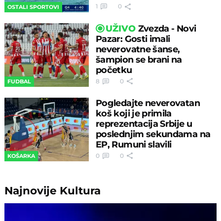
1
0
OSTALI SPORTOVI
UŽIVO
Zvezda - Novi
Pazar: Gosti imali
neverovatne šanse,
šampion se brani na
početku
8
0
FUDBAL
Pogledajte neverovatan
koš koji je primila
reprezentacija Srbije u
poslednjim sekundama na
EP, Rumuni slavili
0
0
KOŠARKA
Najnovije
Kultura