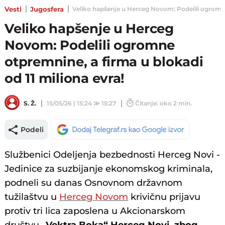
Vesti
Jugosfera
Veliko hapšenje u Herceg Novom: Podelili ogromne o
Veliko hapšenje u Herceg
Novom: Podelili ogromne
otpremnine, a firma u blokadi
od 11 miliona evra!
S. Ž.
15/05/26 | 15:24
≫
15:27
Čitanje: oko 2 min.
Podeli
Službenici Odeljenja bezbednosti Herceg Novi -
Jedinice za suzbijanje ekonomskog kriminala,
podneli su danas Osnovnom državnom
tužilaštvu u
Herceg Novom
krivičnu prijavu
protiv tri lica zaposlena u Akcionarskom