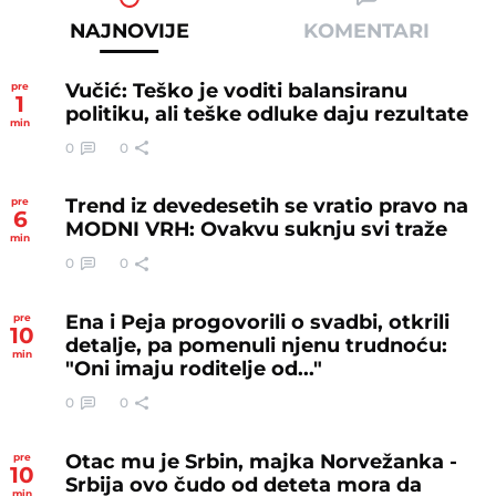
NAJNOVIJE
KOMENTARI
Vučić: Teško je voditi balansiranu
pre
1
politiku, ali teške odluke daju rezultate
min
0
0
Trend iz devedesetih se vratio pravo na
pre
6
MODNI VRH: Ovakvu suknju svi traže
min
0
0
Ena i Peja progovorili o svadbi, otkrili
pre
10
detalje, pa pomenuli njenu trudnoću:
min
"Oni imaju roditelje od..."
0
0
Otac mu je Srbin, majka Norvežanka -
pre
10
Srbija ovo čudo od deteta mora da
min