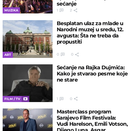
sećanje
1
2
MUZIKA
Besplatan ulaz za mlade u
Narodni muzej u sredu, 12.
avgusta: Šta ne treba da
propustiti
0
0
ART
Sećanje na Rajka Dujmića:
Kako je stvarao pesme koje
ne stare
1
0
FILM / TV
Masterclass program
Sarajevo Film Festivala:
Vudi Harelson, Emili Votson,
Dijego Luna, Asgar