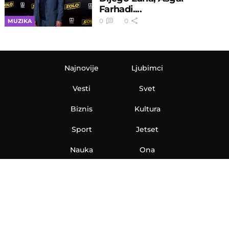
Farhadi....
0
0
MUZIKA
Najnovije
Ljubimci
Vesti
Svet
Biznis
Kultura
Sport
Jetset
Nauka
Ona
Aero
Zanimljivosti
eKlinika
Hi-Tech
Auto
Plantbased