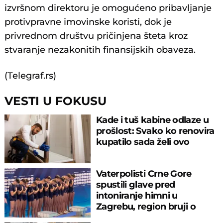
izvršnom direktoru je omogućeno pribavljanje
protivpravne imovinske koristi, dok je
privrednom društvu pričinjena šteta kroz
stvaranje nezakonitih finansijskih obaveza.
(Telegraf.rs)
VESTI U FOKUSU
Kade i tuš kabine odlaze u
prošlost: Svako ko renovira
kupatilo sada želi ovo
Vaterpolisti Crne Gore
spustili glave pred
intoniranje himni u
Zagrebu, region bruji o
velikom propustu