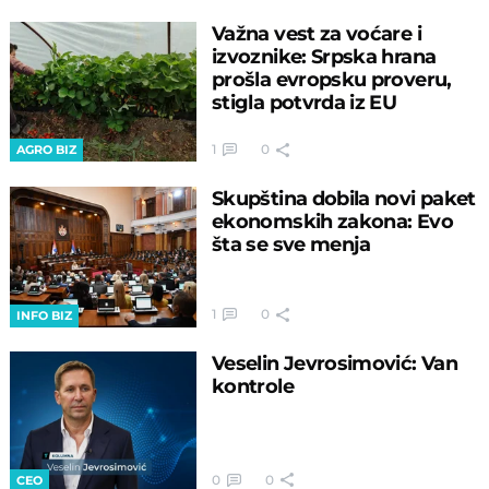
Važna vest za voćare i
izvoznike: Srpska hrana
prošla evropsku proveru,
stigla potvrda iz EU
1
0
AGRO BIZ
Skupština dobila novi paket
ekonomskih zakona: Evo
šta se sve menja
1
0
INFO BIZ
Veselin Jevrosimović: Van
kontrole
0
0
CEO