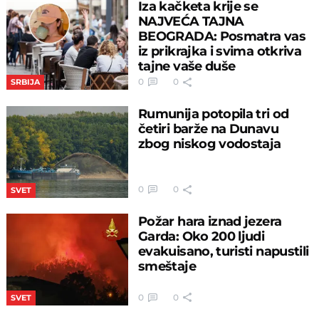
Iza kačketa krije se
NAJVEĆA TAJNA
BEOGRADA: Posmatra vas
iz prikrajka i svima otkriva
tajne vaše duše
0
0
SRBIJA
Rumunija potopila tri od
četiri barže na Dunavu
zbog niskog vodostaja
0
0
SVET
Požar hara iznad jezera
Garda: Oko 200 ljudi
evakuisano, turisti napustili
smeštaje
0
0
SVET