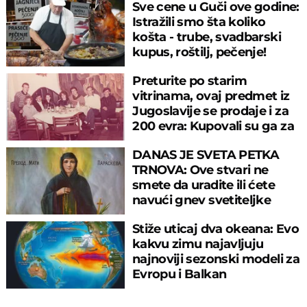
Sve cene u Guči ove godine:
Istražili smo šta koliko
košta - trube, svadbarski
kupus, roštilj, pečenje!
Preturite po starim
vitrinama, ovaj predmet iz
Jugoslavije se prodaje i za
200 evra: Kupovali su ga za
sitniš
DANAS JE SVETA PETKA
TRNOVA: Ove stvari ne
smete da uradite ili ćete
navući gnev svetiteljke
Stiže uticaj dva okeana: Evo
kakvu zimu najavljuju
najnoviji sezonski modeli za
Evropu i Balkan