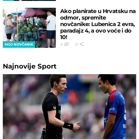
Ako planirate u Hrvatsku na
odmor, spremite
novčanike: Lubenica 2 evra,
paradajz 4, a ovo voće i do
10!
4
0
MOJ NOVČANIK
Najnovije
Sport