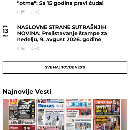
"otme": Sa 15 godina pravi čuda!
0
0
NASLOVNE STRANE SUTRAŠNJIH
pre
13
NOVINA: Prelistavanje štampe za
min
nedelju, 9. avgust 2026. godine
0
0
SVE NAJNOVIJE VESTI
Najnovije
Vesti