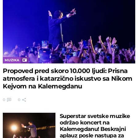
MUZIKA
Propoved pred skoro 10.000 ljudi: Prisna
atmosfera i katarzično iskustvo sa Nikom
Kejvom na Kalemegdanu
0
0
Superstar svetske muzike
održao koncert na
Kalemegdanu! Beskrajni
aplauz posle nastupa za