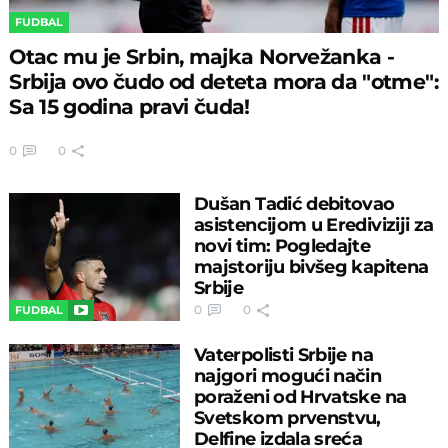
FUDBAL
Otac mu je Srbin, majka Norvežanka -
Srbija ovo čudo od deteta mora da "otme":
Sa 15 godina pravi čuda!
0
0
Dušan Tadić debitovao
asistencijom u Erediviziji za
novi tim: Pogledajte
majstoriju bivšeg kapitena
Srbije
0
0
FUDBAL
Vaterpolisti Srbije na
najgori mogući način
poraženi od Hrvatske na
Svetskom prvenstvu,
Delfine izdala sreća