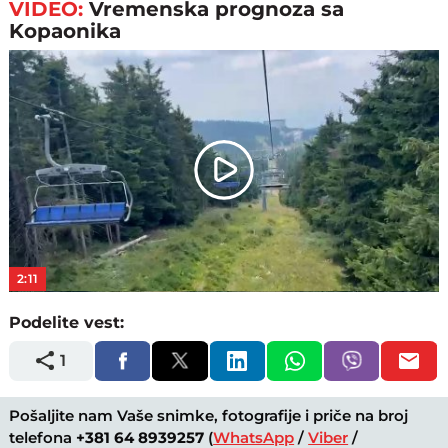
VIDEO:
Vremenska prognoza sa
Kopaonika
Play
Video
2:11
Podelite vest:
1
Pošaljite nam Vaše snimke, fotografije i priče na broj
telefona
+381 64 8939257
(
WhatsApp
/
Viber
/