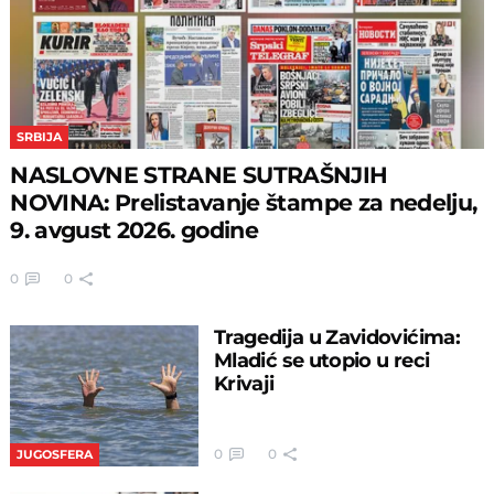
SRBIJA
NASLOVNE STRANE SUTRAŠNJIH
NOVINA: Prelistavanje štampe za nedelju,
9. avgust 2026. godine
0
0
Tragedija u Zavidovićima:
Mladić se utopio u reci
Krivaji
0
0
JUGOSFERA