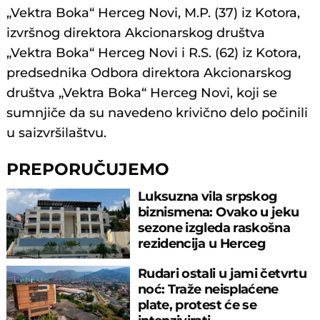
„Vektra Boka“ Herceg Novi, M.P. (37) iz Kotora,
izvršnog direktora Akcionarskog društva
„Vektra Boka“ Herceg Novi i R.S. (62) iz Kotora,
predsednika Odbora direktora Akcionarskog
društva „Vektra Boka“ Herceg Novi, koji se
sumnjiče da su navedeno krivično delo počinili
u saizvršilaštvu.
PREPORUČUJEMO
Luksuzna vila srpskog
biznismena: Ovako u jeku
sezone izgleda raskošna
rezidencija u Herceg
Novom
Rudari ostali u jami četvrtu
noć: Traže neisplaćene
plate, protest će se