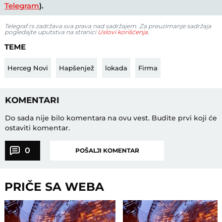
Telegram
).
Telegraf.rs zadržava sva prava nad sadržajem. Za preuzimanje sadržaja
pogledajte uputstva na stranici
Uslovi korišćenja
.
TEME
Herceg Novi
Hapšenjež
lokada
Firma
KOMENTARI
Do sada nije bilo komentara na ovu vest.
Budite prvi koji će
ostaviti komentar.
0
POŠALJI KOMENTAR
PRIČE SA WEBA