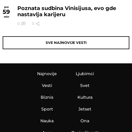
Poznata sudbina Vinisijusa, evo gde
pre
59
nastavlja karijeru
min
0
0
SVE NAJNOVIJE VESTI
Najnovije
Ljubimci
Vesti
Svet
Biznis
Kultura
Sport
Jetset
Nauka
Ona