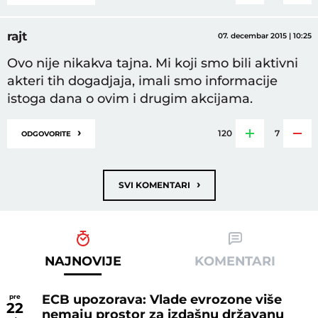
rajt
07. decembar 2015 | 10:25
Ovo nije nikakva tajna. Mi koji smo bili aktivni
akteri tih dogadjaja, imali smo informacije
istoga dana o ovim i drugim akcijama.
›
120
7
ODGOVORITE
›
SVI KOMENTARI
NAJNOVIJE
KOMENTARI
ECB upozorava: Vlade evrozone više
pre
22
nemaju prostor za izdašnu državanu