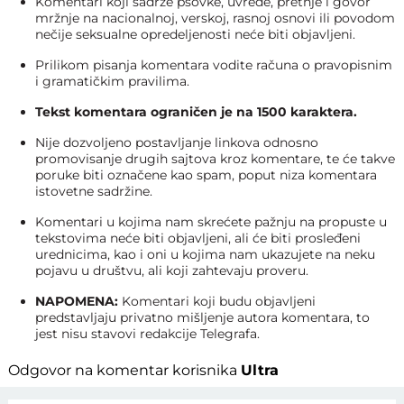
Komentari koji sadrže psovke, uvrede, pretnje i govor
mržnje na nacionalnoj, verskoj, rasnoj osnovi ili povodom
nečije seksualne opredeljenosti neće biti objavljeni.
Prilikom pisanja komentara vodite računa o pravopisnim
i gramatičkim pravilima.
Tekst komentara ograničen je na 1500 karaktera.
Nije dozvoljeno postavljanje linkova odnosno
promovisanje drugih sajtova kroz komentare, te će takve
poruke biti označene kao spam, poput niza komentara
istovetne sadržine.
Komentari u kojima nam skrećete pažnju na propuste u
tekstovima neće biti objavljeni, ali će biti prosleđeni
urednicima, kao i oni u kojima nam ukazujete na neku
pojavu u društvu, ali koji zahtevaju proveru.
NAPOMENA:
Komentari koji budu objavljeni
predstavljaju privatno mišljenje autora komentara, to
jest nisu stavovi redakcije Telegrafa.
Odgovor na komentar korisnika
Ultra