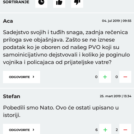
SORTIRANJE
Aca
04. jul 2019 | 09:55
Sadejstvo svojih i tuđih snaga, zadnja rečenica
priloga sve objašnjava. Zašto se ne iznese
podatak ko je oboren od našeg PVO koji su
samoinicijativno dejstvovali i koliko je poginulo
vojnika i policajaca od prijateljske vatre?
›
0
0
ODGOVORITE
Stefan
25. mart 2019 | 13:34
Pobedili smo Nato. Ovo će ostati upisano u
istoriji.
›
6
2
ODGOVORITE