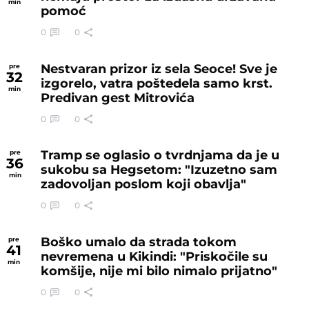
min
pomoć
0
0
Nestvaran prizor iz sela Seoce! Sve je
pre
32
izgorelo, vatra poštedela samo krst.
min
Predivan gest Mitrovića
0
0
Tramp se oglasio o tvrdnjama da je u
pre
36
sukobu sa Hegsetom: "Izuzetno sam
min
zadovoljan poslom koji obavlja"
0
0
Boško umalo da strada tokom
pre
41
nevremena u Kikindi: "Priskočile su
min
komšije, nije mi bilo nimalo prijatno"
0
0