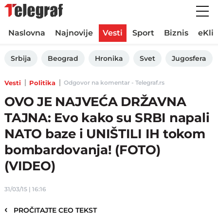
Naslovna
Najnovije
Vesti
Sport
Biznis
eKli
Srbija
Beograd
Hronika
Svet
Jugosfera
Vesti
Politika
Odgovor na komentar - Telegraf.rs
OVO JE NAJVEĆA DRŽAVNA
TAJNA: Evo kako su SRBI napali
NATO baze i UNIŠTILI IH tokom
bombardovanja! (FOTO)
(VIDEO)
31/03/15 | 16:16
‹
PROČITAJTE CEO TEKST