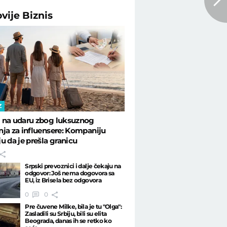
ovije
Biznis
Z
 na udaru zbog luksuznog
ja za influensere: Kompaniju
u da je prešla granicu
Srpski prevoznici i dalje čekaju na
odgovor: Još nema dogovora sa
EU, iz Brisela bez odgovora
0
0
Pre čuvene Milke, bila je tu "Olga":
Zasladili su Srbiju, bili su elita
Beograda, danas ih se retko ko