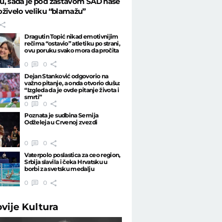
u, sada je pod zastavom SAD naše
živelo veliku “blamažu”
Dragutin Topić nikad emotivnijim
rečima “ostavio” atletiku po strani,
ovu poruku svako mora da pročita
0
0
Dejan Stanković odgovorio na
važno pitanje, a onda otvorio dušu:
“Izgleda da je ovde pitanje života i
smrti”
0
0
Poznata je sudbina Semija
Odželeja u Crvenoj zvezdi
0
0
Vaterpolo poslastica za ceo region,
Srbija slavila i čeka Hrvatsku u
borbi za svetsku medalju
0
0
ovije
Kultura