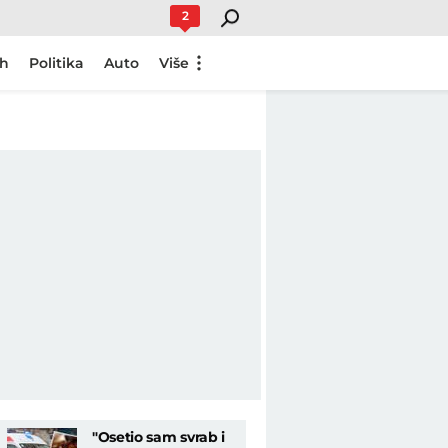
2
ch
Politika
Auto
Više
"Osetio sam svrab i