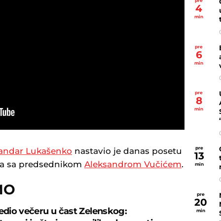
pre
4
min
pre
6
min
pre
8
min
pre
andar Lukašenko
nastavio je danas posetu
13
ima sa predsednikom
Aleksandrom Vučićem
.
min
MO
pre
20
redio večeru u čast Zelenskog:
min