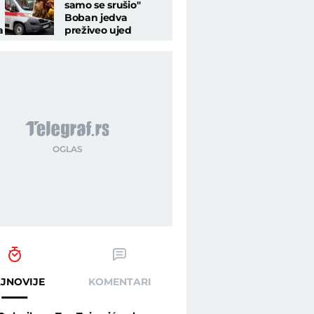
samo se srušio"
Boban jedva
a
preživeo ujed
stršljena! Ako ga
vidite, OVO nikako
raf.rs
ne radite
JNOVIJE
KOMENTARI