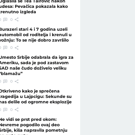
Oglasila se Tea Tairović nakon
udesa: Pevačica pokazala kako
trenutno izgleda
0
0
Burazeri stari 4 i 7 godina uzeli
automobil od roditelja i krenuli u
vožnju: To se nije dobro završilo
0
0
Umesto Srbije odabrala da igra za
Ameriku, sada je pod zastavom
SAD naše čudo doživelo veliku
“blamažu”
0
0
Otkriveno kako je sprečena
tragedija u Lajpcigu: Sekunde su
nas delile od ogromne eksplozije
0
0
Ne vidi se prst pred okom:
Nevreme pogodilo ovaj deo
Srbije, kiša napravila pometnju