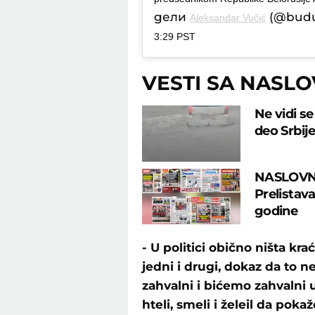
дели
(@budu
Aleksandar Vučić
3:29 PST
VESTI SA NASL
Ne vidi s
deo Srbij
NASLOVN
Prelistav
godine
- U politici obično ništa kra
jedni i drugi, dokaz da to 
zahvalni i bićemo zahvalni 
hteli, smeli i želeil da pok