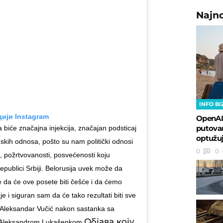
Najn
INFO BI
цији Instagram
OpenAI
putovan
iće značajna injekcija, značajan podsticaj
optužuj
mskih odnosa, pošto su nam politički odnosi
0
0
, požrtvovanosti, posvećenosti koju
ublici Srbiji. Belorusija uvek može da
 da će ove posete biti češće i da ćemo
i siguran sam da će tako rezultati biti sve
je Aleksandar Vučić nakon sastanka sa
Објава коју
e Aleksandrom Lukašenkom.