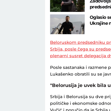
Zadovoljs
predsedni
Oglasio s
Ukrajine 
Beloruskom predsedniku pri
Srbija, posle čega su predse
plenarni susret delegacija 
Posle sastanaka i razmene p
Lukašenko obratili su se javn
"Belorusija je uvek bila u
Srbija i Belorusija su dve pr
političke i ekonomske odnos
Vučić i poručio da je Srbija