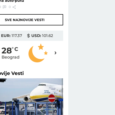
na auto-putu
0
0
SVE NAJNOVIJE VESTI
EUR:
117.37
USD:
101.62
28
28
o
C
o
C
Beograd
Novi Sad
ovije
Vesti