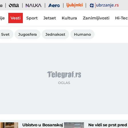
Ljubimci
Ona
Nauka
Aero
Ubrzanje
ije
Vesti
Sport
Jetset
Kultura
Zanimljivosti
Hi-Te
Svet
Jugosfera
Jednakost
Humano
Ubistvo u Bosanskoj
Ne vidi se prst pred