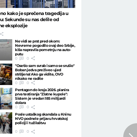
no kako je sprečena tragedija u
u: Sekunde su nas delile od
e eksplozije
Ne vidi se prst pred okom:
Nevreme pogodilo ovaj deo Srbije,
kiša napravila pometnju na auto-
putu
0
0
"Osetio sam svrab i samo se srušio"
Boban jedva preživeo ujed
stršljena! Ako ga vidite, OVO
nikako ne radite
0
0
Pentagon do kraja 2026. planira
prva testiranja "Zlatne kupole":
Sistem je vredan 185 milijardi
dolara
0
0
Posle ustaškog skandala u Kninu
NVO podnele prijavu hrvatskoj
policiji i tužilaštvu
0
0