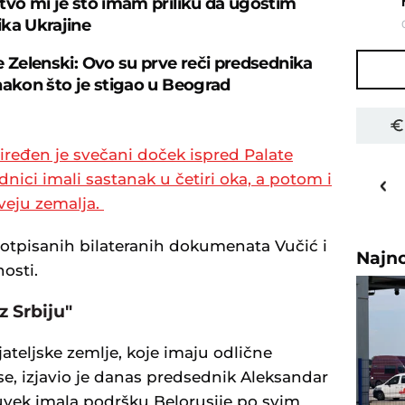
tvo mi je što imam priliku da ugostim
ka Ukrajine
e Zelenski: Ovo su prve reči predsednika
nakon što je stigao u Beograd
ređen je svečani doček ispred Palate
23
o
C
dnici imali sastanak u četiri oka, a potom i
Priština
dveju zemalja.
otpisanih bilateranih dokumenata Vučić i
Najn
osti.
z Srbiju"
ijateljske zemlje, koje imaju odlične
e, izjavio je danas predsednik Aleksandar
 uvek imala podršku Belorusije po svim