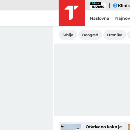
Biznis
eKlinika
Naslovna
Najnov
Srbija
Beograd
Hronika
Otkriveno kako je