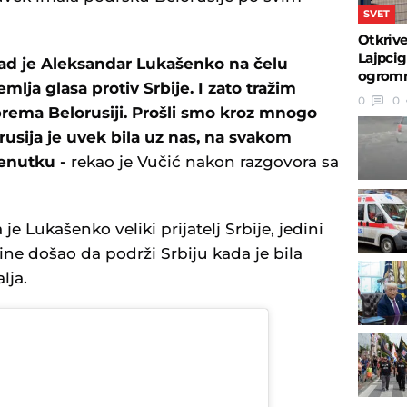
SVET
Otkrive
Lajpcig
 kad je Aleksandar Lukašenko na čelu
ogromn
emlja glasa protiv Srbije. I zato tražim
0
0
prema Belorusiji. Prošli smo kroz mnogo
rusija je uvek bila uz nas, na svakom
enutku -
rekao je Vučić nakon razgovora sa
e Lukašenko veliki prijatelj Srbije, jedini
odine došao da podrži Srbiju kada je bila
lja.