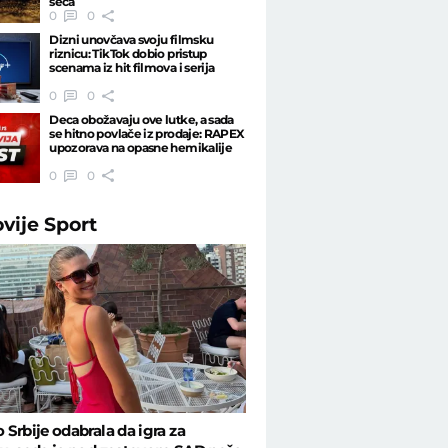
seća
0
0
Dizni unovčava svoju filmsku
riznicu: TikTok dobio pristup
scenama iz hit filmova i serija
0
0
Deca obožavaju ove lutke, a sada
se hitno povlače iz prodaje: RAPEX
upozorava na opasne hemikalije
0
0
ovije
Sport
Srbije odabrala da igra za