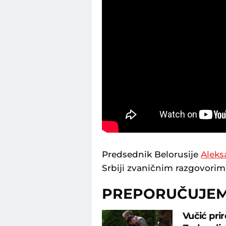
Predsednik Belorusije
Aleks
Srbiji zvaničnim razgovor
PREPORUČUJE
Vučić pri