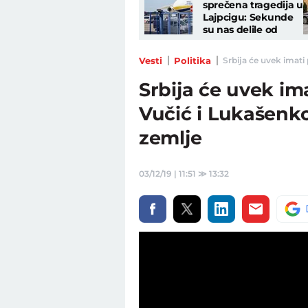
sprečena tragedija u
Lajpcigu: Sekunde
su nas delile od
ogromne eksplozije
Vesti
Politika
Srbija će uvek imati 
Srbija će uvek im
Vučić i Lukašenko 
zemlje
03/12/19 | 11:51
≫
13:32