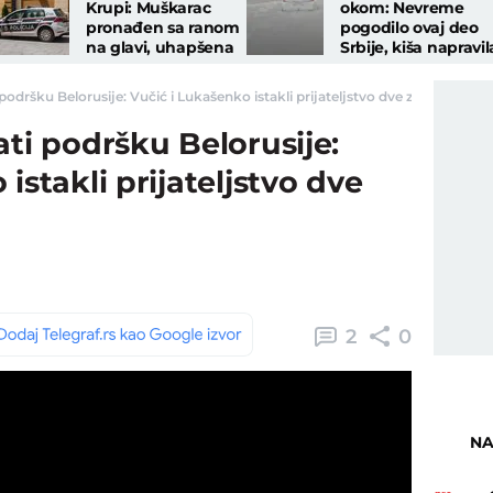
Krupi: Muškarac
okom: Nevreme
pronađen sa ranom
pogodilo ovaj deo
na glavi, uhapšena
Srbije, kiša napravil
osumnjičena osoba
pometnju na auto-
putu
podršku Belorusije: Vučić i Lukašenko istakli prijateljstvo dve zemlje - Teleg
ati podršku Belorusije:
istakli prijateljstvo dve
2
0
NA