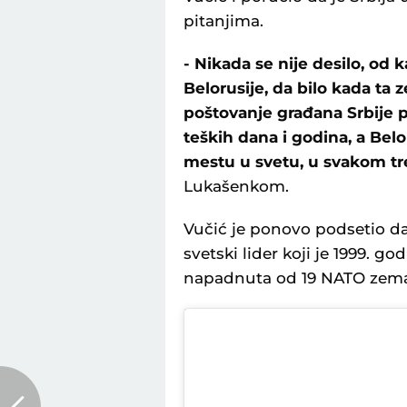
pitanjima.
- Nikada se nije desilo, od
Belorusije, da bilo kada ta z
poštovanje građana Srbije 
teških dana i godina, a Belo
mestu u svetu, u svakom tr
Lukašenkom.
Vučić je ponovo podsetio da j
svetski lider koji je 1999. g
napadnuta od 19 NATO zema