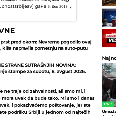
cnostsrbijeav) дана
3. Дец 2019. у
OVNE
e prst pred okom: Nevreme pogodilo ovaj
e, kiša napravila pometnju na auto-putu
Najn
E STRANE SUTRAŠNJIH NOVINA:
anje štampe za subotu, 8. avgust 2026.
će ne traje od zahvalnosti, ali smo mi, i
ne mora uvek da bude tako. Mi smo i danas
TENIS
uvek, i pokazivaćemo poštovanje, jer ste
Umesto 
ažete podršku Srbiji u jednom od najtežih