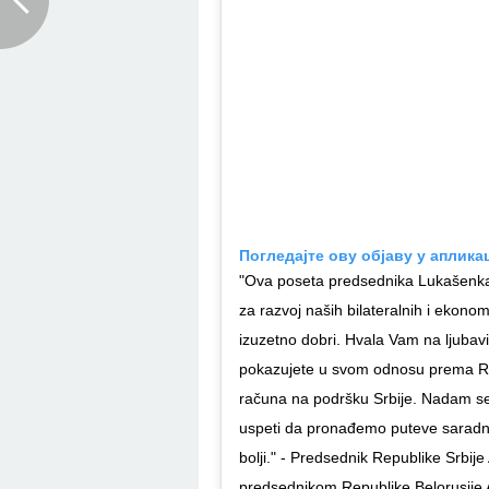
Погледајте ову објаву у аплика
"Ova poseta predsednika Lukašenka b
za razvoj naših bilateralnih i ekono
izuzetno dobri. Hvala Vam na ljubavi
pokazujete u svom odnosu prema Rep
računa na podršku Srbije. Nadam se
uspeti da pronađemo puteve saradnje 
bolji." - Predsednik Republike Srbi
predsednikom Republike Belorusij