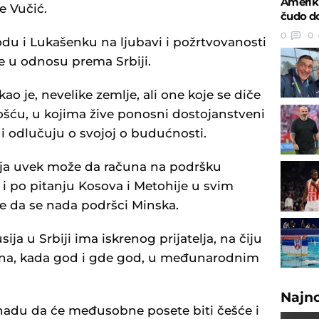
Amerik
e Vučić.
čudo do
0
0
du i Lukašenku na ljubavi i požrtvovanosti
e u odnosu prema Srbiji.
kao je, nevelike zemlje, ali one koje se diče
šću, u kojima žive ponosni dostojanstveni
u i odlučuju o svojoj o budućnosti.
sija uvek može da računa na podršku
a i po pitanju Kosova i Metohije u svim
 da se nada podršci Minska.
ija u Srbiji ima iskrenog prijatelja, na čiju
na, kada god i gde god, u međunarodnim
Najn
o nadu da će međusobne posete biti češće i