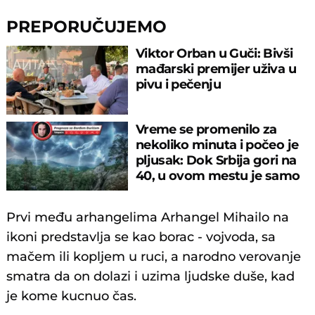
PREPORUČUJEMO
Viktor Orban u Guči: Bivši
mađarski premijer uživa u
pivu i pečenju
Vreme se promenilo za
nekoliko minuta i počeo je
pljusak: Dok Srbija gori na
40, u ovom mestu je samo
17°C
Prvi među arhangelima Arhangel Mihailo na
ikoni predstavlja se kao borac - vojvoda, sa
mačem ili kopljem u ruci, a narodno verovanje
smatra da on dolazi i uzima ljudske duše, kad
je kome kucnuo čas.