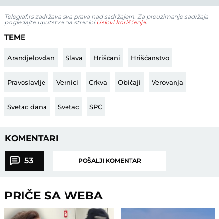
Telegraf.rs zadržava sva prava nad sadržajem. Za preuzimanje sadržaja
pogledajte uputstva na stranici
Uslovi korišćenja
.
TEME
Arandjelovdan
Slava
Hrišćani
Hrišćanstvo
Pravoslavlje
Vernici
Crkva
Običaji
Verovanja
Svetac dana
Svetac
SPC
KOMENTARI
53
POŠALJI KOMENTAR
PRIČE SA WEBA