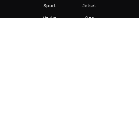
Sport
Jetset
Nauka
Ona
Aero
Zanimljivosti
eKlinika
Hi-Tech
Auto
Plantbased
Ubrzanje
Telegraf TV
O nama
Marketing
Impressum
Uslovi korišćenja
Politika privatnosti
Kontakt