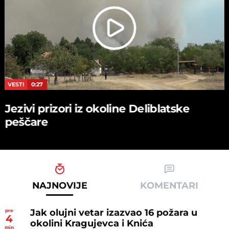
VESTI
0:27
Jezivi prizori iz okoline Deliblatske
peščare
NAJNOVIJE
KOMENTARI
Jak olujni vetar izazvao 16 požara u
pre
4
okolini Kragujevca i Knića
min