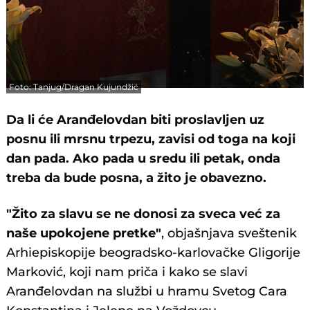
Foto: Tanjug/Dragan Kujundžić
Da li će Aranđelovdan biti proslavljen uz
posnu ili mrsnu trpezu, zavisi od toga na koji
dan pada. Ako pada u sredu ili petak, onda
treba da bude posna, a žito je obavezno.
"Žito za slavu se ne donosi za sveca već za
naše upokojene pretke"
, objašnjava sveštenik
Arhiepiskopije beogradsko-karlovačke Gligorije
Marković, koji nam priča i kako se slavi
Aranđelovdan na službi u hramu Svetog Cara