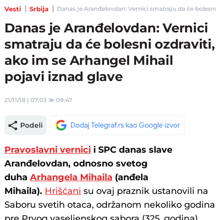
Vesti
Srbija
Danas je Aranđelovdan: Vernici smatraju da će bolesni oz
Danas je Aranđelovdan: Vernici
smatraju da će bolesni ozdraviti,
ako im se Arhangel Mihail
pojavi iznad glave
21/11/18 | 07:03
≫
09:47
Podeli
Pravoslavni vernici
i SPC danas slave
Aranđelovdan, odnosno svetog
duha
Arhangela Mihaila
(anđela
Mihaila).
Hrišćani
su ovaj praznik ustanovili na
Saboru svetih otaca, održanom nekoliko godina
pre Prvog vaseljenskog sabora (325. godina).