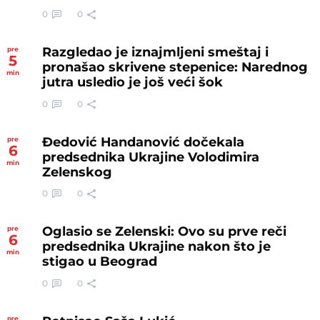
0
0
Razgledao je iznajmljeni smeštaj i
pre
5
pronašao skrivene stepenice: Narednog
min
jutra usledio je još veći šok
0
0
Đedović Handanović dočekala
pre
6
predsednika Ukrajine Volodimira
min
Zelenskog
0
0
Oglasio se Zelenski: Ovo su prve reči
pre
6
predsednika Ukrajine nakon što je
min
stigao u Beograd
0
0
pre