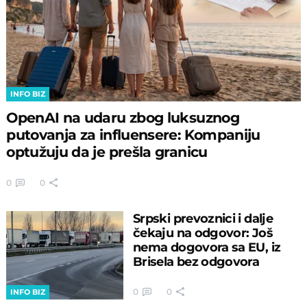
INFO BIZ
OpenAI na udaru zbog luksuznog
putovanja za influensere: Kompaniju
optužuju da je prešla granicu
0
0
Srpski prevoznici i dalje
čekaju na odgovor: Još
nema dogovora sa EU, iz
Brisela bez odgovora
0
0
INFO BIZ