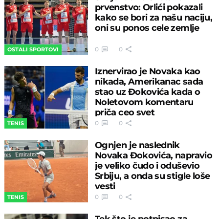
prvenstvo: Orlići pokazali
kako se bori za našu naciju,
oni su ponos cele zemlje
0
0
OSTALI SPORTOVI
Iznervirao je Novaka kao
nikada, Amerikanac sada
stao uz Đokovića kada o
Noletovom komentaru
priča ceo svet
0
0
TENIS
Ognjen je naslednik
Novaka Đokovića, napravio
je veliko čudo i oduševio
Srbiju, a onda su stigle loše
vesti
0
0
TENIS
Tek što je potpisao za