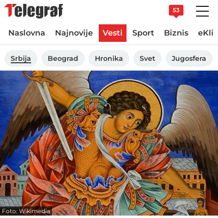
53
Naslovna
Najnovije
Vesti
Sport
Biznis
eKli
Srbija
Beograd
Hronika
Svet
Jugosfera
Foto: Wikimedia