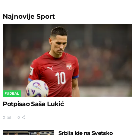
Najnovije
Sport
FUDBAL
Potpisao Saša Lukić
0
0
Srbija ide na Svetsko