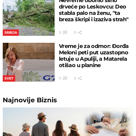
Nevreme oborilo silno
drveće po Leskovcu: Deo
stabla palo na ženu, "ta
breza škripi i izaziva strah"
0
0
SRBIJA
Vreme je za odmor: Đorđa
Meloni peti put uzastopno
letuje u Apuliji, a Matarela
otišao u planine
0
0
SVET
Najnovije
Biznis