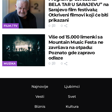
BELA TAR U SARAJEVU” na
Sarajevo film festivalu;
Otkriveni filmovi koji će biti
prikazani
0
0
FILM / TV
Više od 15.000 limenki sa
Mountain Music Festa ne
završava na otpadu:
Poznato gde zapravo
odlaze
0
0
MUZIKA
Najnovije
Ljubimci
Vesti
Svet
Biznis
Kultura