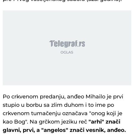
Po crkvenom predanju, anđeo Mihailo je prvi
stupio u borbu sa zlim duhom i to ime po
crkvenom tumačenju označava "onog koji je
kao Bog". Na grčkom jeziku reč
"arhi" znači
glavni, prvi, a "angelos" znači vesnik, anđeo.