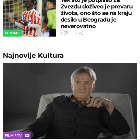
Zvezdu doživeo je prevaru
života, ono što se na kraju
desilo u Beogradu je
neverovatno
1
0
FUDBAL
Najnovije
Kultura
FILM / TV