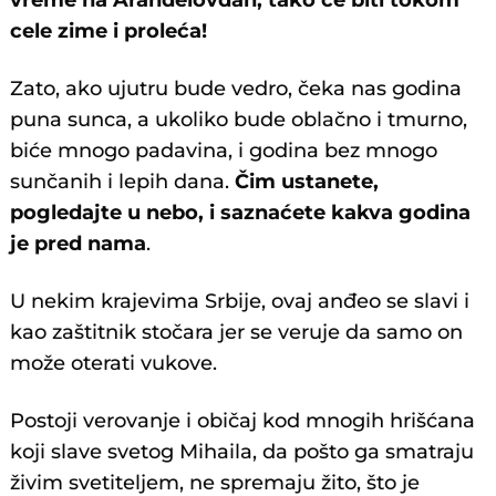
vreme na Aranđelovdan, tako će biti tokom
cele zime i proleća!
Zato, ako ujutru bude vedro, čeka nas godina
puna sunca, a ukoliko bude oblačno i tmurno,
biće mnogo padavina, i godina bez mnogo
sunčanih i lepih dana.
Čim ustanete,
pogledajte u nebo, i saznaćete kakva godina
je pred nama
.
U nekim krajevima Srbije, ovaj anđeo se slavi i
kao zaštitnik stočara jer se veruje da samo on
može oterati vukove.
Postoji verovanje i običaj kod mnogih hrišćana
koji slave svetog Mihaila, da pošto ga smatraju
živim svetiteljem, ne spremaju žito, što je