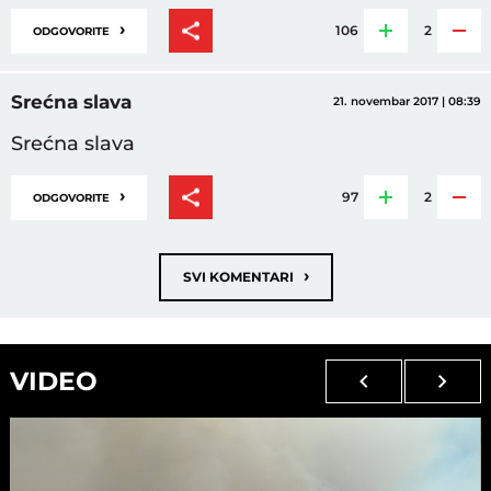
›
106
2
ODGOVORITE
Srećna slava
21. novembar 2017 | 08:39
Srećna slava
›
97
2
ODGOVORITE
›
SVI KOMENTARI
VIDEO