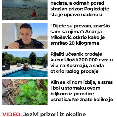
nacista, a odmah pored
strašan prizor: Pogledajte
šta je upravo nađeno u
rečnom blatu
"Dijete su prevara, završio
sam sa njima": Andrija
Milošević otkrio kako je
smršao 20 kilograma
Rijaliti učesnik prodaje
kuću: Uložili 200.000 evra u
vilu na Kosmaju, a sada
otkrio razlog prodaje
Klin se klinom izbija, a stres
i bol u stomaku ovom
biljkom iz porodice
usnatica: Ne znate koliko je
čaj super
VIDEO:
Jezivi prizori iz okoline