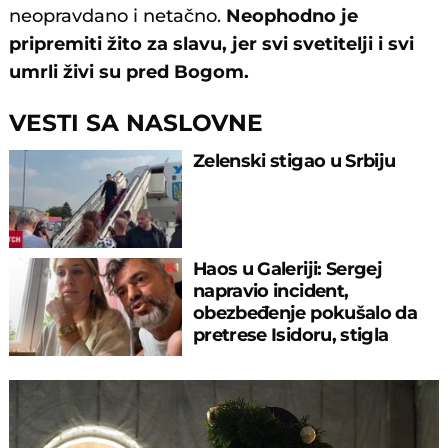
neopravdano i netačno.
Neophodno je
pripremiti žito za slavu, jer svi svetitelji i svi
umrli živi su pred Bogom.
VESTI SA NASLOVNE
Zelenski stigao u Srbiju
Haos u Galeriji: Sergej
napravio incident,
obezbeđenje pokušalo da
pretrese Isidoru, stigla
policija