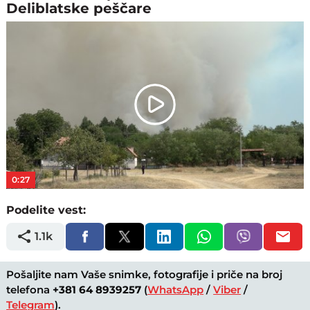
Deliblatske peščare
Play
Video
0:27
Podelite vest:
1.1k
Pošaljite nam Vaše snimke, fotografije i priče na broj
telefona
+381 64 8939257
(
WhatsApp
/
Viber
/
Telegram
).