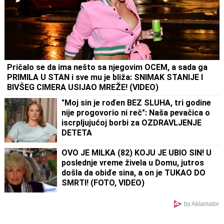
Pričalo se da ima nešto sa njegovim OCEM, a sada ga
PRIMILA U STAN i sve mu je bliža: SNIMAK STANIJE I
BIVŠEG CIMERA USIJAO MREŽE! (VIDEO)
"Moj sin je rođen BEZ SLUHA, tri godine
nije progovorio ni reč": Naša pevačica o
iscrpljujućoj borbi za OZDRAVLJENJE
DETETA
OVO JE MILKA (82) KOJU JE UBIO SIN! U
poslednje vreme živela u Domu, jutros
došla da obiđe sina, a on je TUKAO DO
SMRTI! (FOTO, VIDEO)
by Aklamator