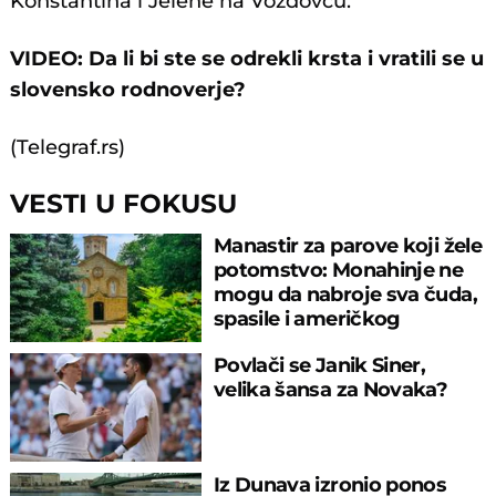
Konstantina i Jelene na Voždovcu.
VIDEO: Da li bi ste se odrekli krsta i vratili se u
slovensko rodnoverje?
(Telegraf.rs)
VESTI U FOKUSU
Manastir za parove koji žele
potomstvo: Monahinje ne
mogu da nabroje sva čuda,
spasile i američkog
ambasadora
Povlači se Janik Siner,
velika šansa za Novaka?
Iz Dunava izronio ponos