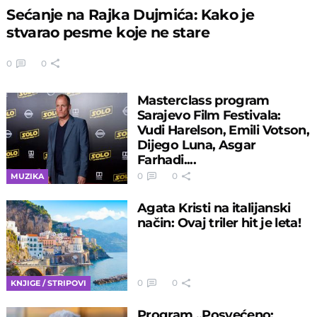
Sećanje na Rajka Dujmića: Kako je
stvarao pesme koje ne stare
0
0
Masterclass program
Sarajevo Film Festivala:
Vudi Harelson, Emili Votson,
Dijego Luna, Asgar
Farhadi....
0
0
MUZIKA
Agata Kristi na italijanski
način: Ovaj triler hit je leta!
0
0
KNJIGE / STRIPOVI
Program „Posvećeno: