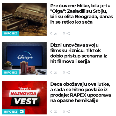
Pre čuvene Milke, bila je tu
"Olga": Zasladili su Srbiju,
bili su elita Beograda, danas
ih se retko ko seća
0
0
INFO BIZ
Dizni unovčava svoju
filmsku riznicu: TikTok
dobio pristup scenama iz
hit filmova i serija
0
0
INFO BIZ
Deca obožavaju ove lutke,
a sada se hitno povlače iz
prodaje: RAPEX upozorava
na opasne hemikalije
0
0
INFO BIZ