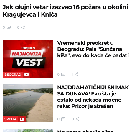
Jak olujni vetar izazvao 16 požara u okolini
Kragujevca i Knića
0
0
Vremenski preokret u
Beogradu: Pala "Sunčana
kiša", evo do kada će padati
0
1
BEOGRAD
NAJDRAMATIČNIJI SNIMAK
SA DUNAVA! Evo šta je
ostalo od nekada moćne
reke: Prizor je strašan
0
0
SRBIJA