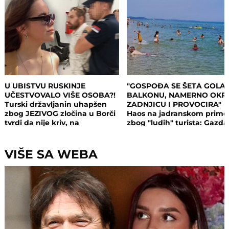
U UBISTVU RUSKINJE
"GOSPOĐA SE ŠETA GOLA
UČESTVOVALO VIŠE OSOBA?!
BALKONU, NAMERNO OKR
Turski državljanin uhapšen
ZADNJICU I PROVOCIRA"
zbog JEZIVOG zločina u Borči
Haos na jadranskom primo
tvrdi da nije kriv, na
zbog "ludih" turista: Gazda
saslušanju izneo ŠOK
isključio struju i promenio
DETALJE: Otkrio u kakvom su
brave, a potom su i UHAPŠ
odnosu bili
VIŠE SA WEBA