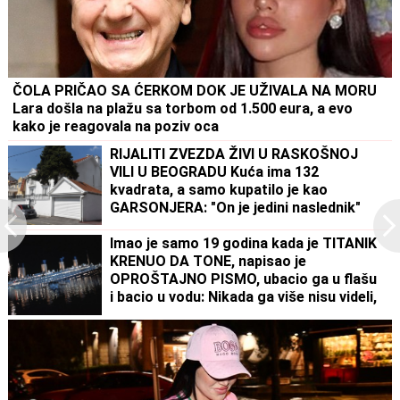
ČOLA PRIČAO SA ĆERKOM DOK JE UŽIVALA NA MORU
Lara došla na plažu sa torbom od 1.500 eura, a evo
kako je reagovala na poziv oca
RIJALITI ZVEZDA ŽIVI U RASKOŠNOJ
VILI U BEOGRADU Kuća ima 132
kvadrata, a samo kupatilo je kao
GARSONJERA: "On je jedini naslednik"
Imao je samo 19 godina kada je TITANIK
KRENUO DA TONE, napisao je
OPROŠTAJNO PISMO, ubacio ga u flašu
i bacio u vodu: Nikada ga više nisu videli,
a kada je njegova majka pročitala
poruku - SRCE JOJ JE PUKLO