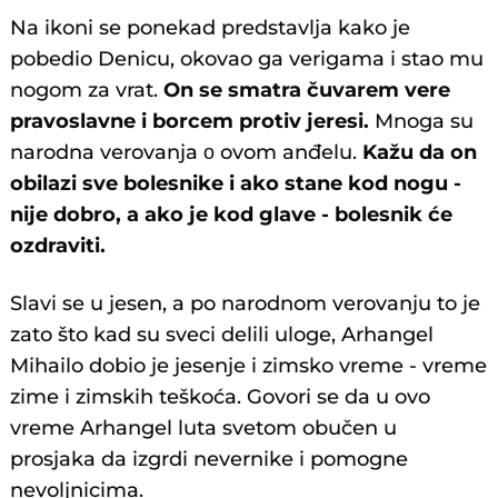
Na ikoni se ponekad predstavlja kako je
pobedio Denicu, okovao ga verigama i stao mu
nogom za vrat.
On se smatra čuvarem vere
pravoslavne i borcem protiv jeresi.
Mnoga su
narodna verovanja ο ovom anđelu.
Kažu da on
obilazi sve bolesnike i ako stane kod nogu -
nije dobro, a ako je kod glave - bolesnik će
ozdraviti.
Slavi se u jesen, a po narodnom verovanju to je
zato što kad su sveci delili uloge, Arhangel
Mihailo dobio je jesenje i zimsko vreme - vreme
zime i zimskih teškoća. Govori se da u ovo
vreme Arhangel luta svetom obučen u
prosjaka da izgrdi nevernike i pomogne
nevoljnicima.