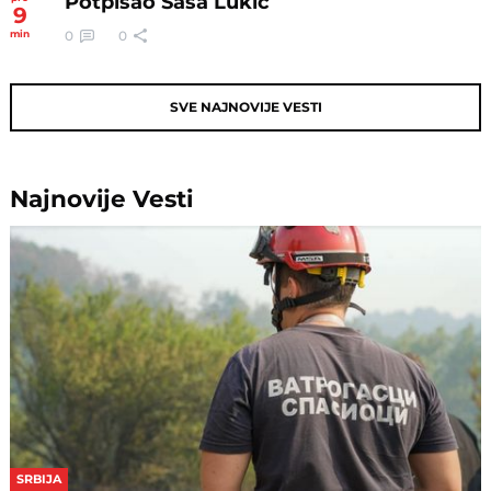
Potpisao Saša Lukić
9
0
0
min
SVE NAJNOVIJE VESTI
Najnovije
Vesti
SRBIJA