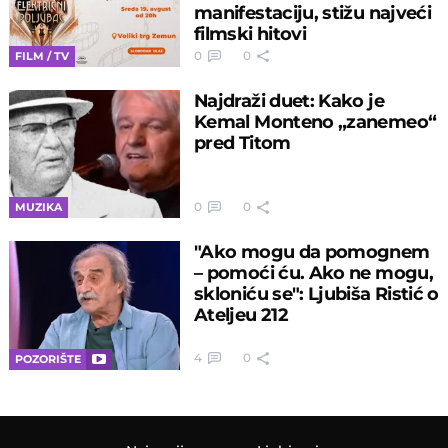
manifestaciju, stižu najveći
filmski hitovi
0
0
FILM / TV
Najdraži duet: Kako je
Kemal Monteno „zanemeo“
pred Titom
0
0
MUZIKA
"Ako mogu da pomognem
– pomoći ću. Ako ne mogu,
skloniću se": Ljubiša Ristić o
Ateljeu 212
4
0
POZORIŠTE