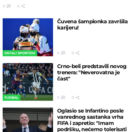
0
0
Čuvena šampionka završila
karijeru!
0
0
OSTALI SPORTOVI
Crno-beli predstavili novog
trenera: "Neverovatna je
čast"
0
0
FUDBAL
Oglasio se Infantino posle
vanrednog sastanka vrha
FIFA i zapretio: "Imam
podršku, nećemo tolerisati