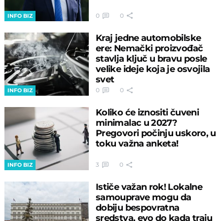
0
0
INFO BIZ
Kraj jedne automobilske
ere: Nemački proizvođač
stavlja ključ u bravu posle
velike ideje koja je osvojila
svet
0
0
INFO BIZ
Koliko će iznositi čuveni
minimalac u 2027?
Pregovori počinju uskoro, u
toku važna anketa!
3
0
INFO BIZ
Ističe važan rok! Lokalne
samouprave mogu da
dobiju bespovratna
sredstva, evo do kada traju