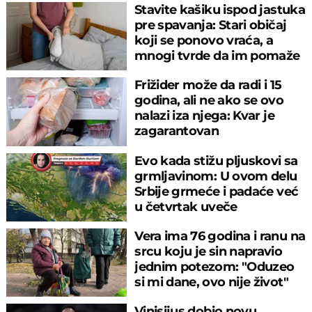
Stavite kašiku ispod jastuka
pre spavanja: Stari običaj
koji se ponovo vraća, a
mnogi tvrde da im pomaže
Frižider može da radi i 15
godina, ali ne ako se ovo
nalazi iza njega: Kvar je
zagarantovan
Evo kada stižu pljuskovi sa
grmljavinom: U ovom delu
Srbije grmeće i padaće već
u četvrtak uveče
Vera ima 76 godina i ranu na
srcu koju je sin napravio
jednim potezom: "Oduzeo
si mi dane, ovo nije život"
Vinisijus dobio novu