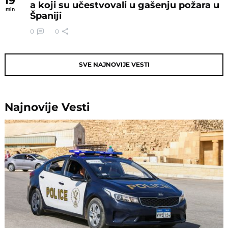
19
a koji su učestvovali u gašenju požara u
min
Španiji
0
0
SVE NAJNOVIJE VESTI
Najnovije
Vesti