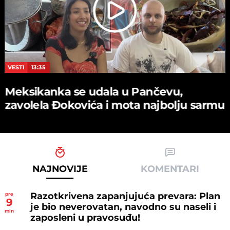
VESTI
13:35
Meksikanka se udala u Pančevu,
zavolela Đokovića i mota najbolju sarmu
NAJNOVIJE
KOMENTARI
Razotkrivena zapanjujuća prevara: Plan
pre
9
je bio neverovatan, navodno su naseli i
min
zaposleni u pravosuđu!