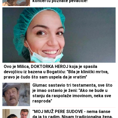
koncertu poznate pevačice!
Ovo je Milica, DOKTORKA HEROJ koja je spasila
devojčicu iz bazena u Bogatiću: "Bila je klinički mrtva,
pravo je čudo što sam uspela da je vratim"
Glumac sastavio tri testamenta, sve što
je imao ostavio je ženi: "Ako ne bude u
stanju da raspolaže imovinom, neka sve
rasproda"
"MOJ MUŽ PERE SUDOVE - nema šanse
da ja to radim. Nisam tradicionalna žena.