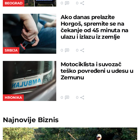
0
0
BEOGRAD
Ako danas prelazite
Horgoš, spremite se na
čekanje od 45 minuta na
ulazu i izlazu iz zemlje
0
0
SRBIJA
Motociklista i suvozač
teško povređeni u udesu u
Zemunu
0
0
HRONIKA
Najnovije
Biznis