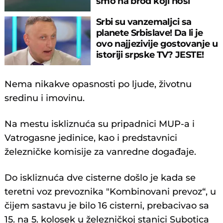
smo na brod koji nosi
JEZIVU GLASINU
Srbi su vanzemaljci sa
planete Srbislave! Da li je
ovo najjezivije gostovanje u
istoriji srpske TV? JESTE!
Nema nikakve opasnosti po ljude, životnu
sredinu i imovinu.
Na mestu iskliznuća su pripadnici MUP-a i
Vatrogasne jedinice, kao i predstavnici
železničke komisije za vanredne događaje.
Do iskliznuća dve cisterne došlo je kada se
teretni voz prevoznika "Kombinovani prevoz“, u
čijem sastavu je bilo 16 cisterni, prebacivao sa
15. na 5. kolosek u železničkoj stanici Subotica