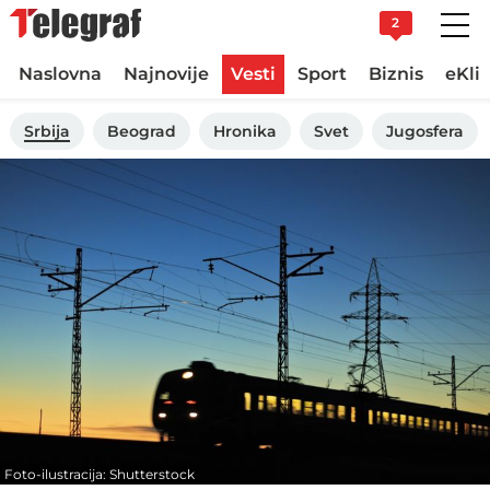
2
Naslovna
Najnovije
Vesti
Sport
Biznis
eKli
Srbija
Beograd
Hronika
Svet
Jugosfera
Foto-ilustracija: Shutterstock