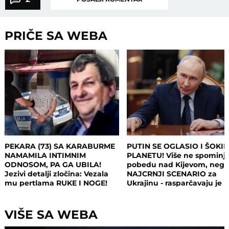
PRIČE SA WEBA
PEKARA (73) SA KARABURME
PUTIN SE OGLASIO I ŠOKI
NAMAMILA INTIMNIM
PLANETU! Više ne spominj
ODNOSOM, PA GA UBILA!
pobedu nad Kijevom, neg
Jezivi detalji zločina: Vezala
NAJCRNJI SCENARIO za
mu pertlama RUKE I NOGE!
Ukrajinu - rasparčavaju je 
tri dela?!
VIŠE SA WEBA