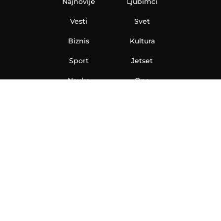
Najnovije
Ljubimci
Vesti
Svet
Biznis
Kultura
Sport
Jetset
Nauka
Ona
Aero
Zanimljivosti
eKlinika
Hi-Tech
Auto
Plantbased
Ubrzanje
Telegraf TV