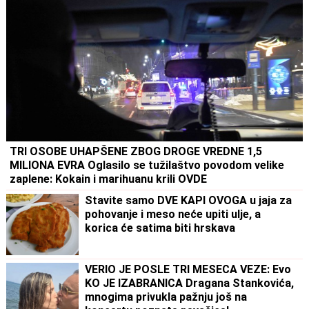
TRI OSOBE UHAPŠENE ZBOG DROGE VREDNE 1,5
MILIONA EVRA Oglasilo se tužilaštvo povodom velike
zaplene: Kokain i marihuanu krili OVDE
Stavite samo DVE KAPI OVOGA u jaja za
pohovanje i meso neće upiti ulje, a
korica će satima biti hrskava
VERIO JE POSLE TRI MESECA VEZE: Evo
KO JE IZABRANICA Dragana Stankovića,
mnogima privukla pažnju još na