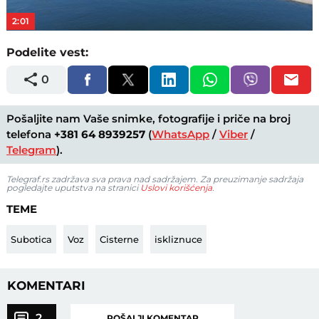
2:01
Podelite vest:
0
Pošaljite nam Vaše snimke, fotografije i priče na broj
telefona
+381 64 8939257
(
WhatsApp
/
Viber
/
Telegram
).
Telegraf.rs zadržava sva prava nad sadržajem. Za preuzimanje sadržaja
pogledajte uputstva na stranici
Uslovi korišćenja
.
TEME
Subotica
Voz
Cisterne
iskliznuce
KOMENTARI
2
POŠALJI KOMENTAR