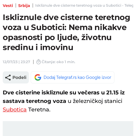
Vesti
Srbija
Iskliznule dve cisterne teretnog voza u Subotici - Telegra
Iskliznule dve cisterne teretnog
voza u Subotici: Nema nikakve
opasnosti po ljude, životnu
sredinu i imovinu
12/07/23 | 23:27
Čitanje: oko 1 min.
Podeli
Dve cisterine iskliznule su večeras u 21.15 iz
sastava teretnog voza
u železničkoj stanici
Subotica
Teretna.