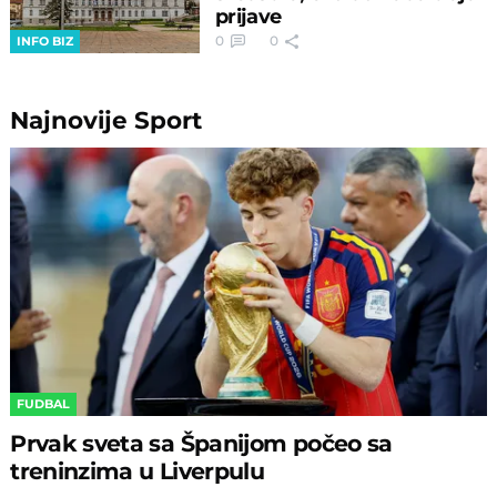
prijave
0
0
INFO BIZ
Najnovije
Sport
FUDBAL
Prvak sveta sa Španijom počeo sa
treninzima u Liverpulu