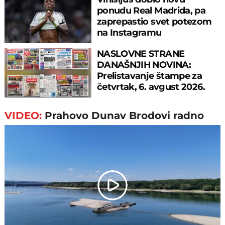
ponudu Real Madrida, pa
zaprepastio svet potezom
na Instagramu
NASLOVNE STRANE
DANAŠNJIH NOVINA:
Prelistavanje štampe za
četvrtak, 6. avgust 2026.
godine
VIDEO:
Prahovo Dunav Brodovi radno
Play
Video