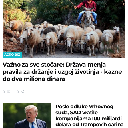
AGRO BIZ
Važno za sve stočare: Država menja
pravila za držanje i uzgoj životinja - kazne
do dva miliona dinara
0
0
Posle odluke Vrhovnog
suda, SAD vratile
kompanijama 100 milijardi
dolara od Trampovih carina