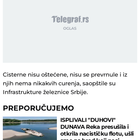
Cisterne nisu oštećene, nisu se prevrnule i iz
njih nema nikakvih curenja, saopštile su
Infrastrukture železnice Srbije.
PREPORUČUJEMO
ISPLIVALI "DUHOVI"
DUNAVA Reka presušila i
otkrila nacističku flotu, ušli