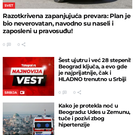
SVET
Razotkrivena zapanjujuća prevara: Plan je
bio neverovatan, navodno su naseli i
zaposleni u pravosuđu!
0
0
Šest ujutru i već 28 stepeni!
Beograd ključa, a evo gde
je najprijatnije, čak i
HLADNO trenutno u Srbiji
0
0
SRBIJA
Kako je protekla noć u
Beogradu: Udes u Zemunu,
tuče i pozivi zbog
hipertenzije