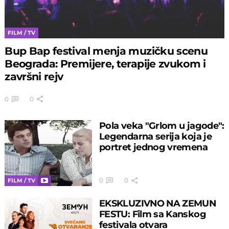
FILM / TV
Bup Bap festival menja muzičku scenu
Beograda: Premijere, terapije zvukom i
završni rejv
0
0
Pola veka "Grlom u jagode":
Legendarna serija koja je
portret jednog vremena
0
0
FILM / TV
EKSKLUZIVNO NA ZEMUN
FESTU: Film sa Kanskog
festivala otvara