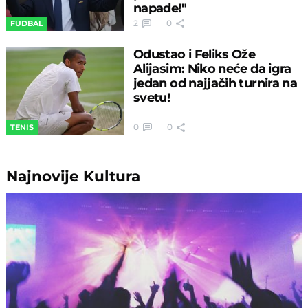
napade!"
2
0
FUDBAL
Odustao i Feliks Ože
Alijasim: Niko neće da igra
jedan od najjačih turnira na
svetu!
0
0
TENIS
Najnovije
Kultura