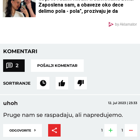
Zaposlena sam, a obaveze oko dece
delimo pola - pola", prozivaju je da
promoviše ideju da je ženama mesto u
kuhinju - ovako je odgovorila
by Aklamator
KOMENTARI
2
POŠALJI KOMENTAR
SORTIRANJE
uhoh
12. jul 2023 | 23:33
Pruge nam se raspadaju, ali napredujemo.
›
1
1
ODGOVORITE