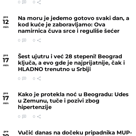
0
0
Na moru je jedemo gotovo svaki dan, a
pre
12
kod kuće je zaboravljamo: Ova
min
namirnica čuva srce i reguliše šećer
0
0
Šest ujutru i već 28 stepeni! Beograd
pre
17
ključa, a evo gde je najprijatnije, čak i
min
HLADNO trenutno u Srbiji
0
0
Kako je protekla noć u Beogradu: Udes
pre
17
u Zemunu, tuče i pozivi zbog
min
hipertenzije
0
0
Vučić danas na dočeku pripadnika MUP-
pre