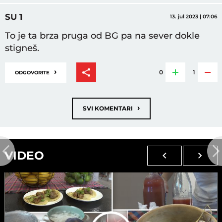
SU 1
13. jul 2023 | 07:06
To je ta brza pruga od BG pa na sever dokle
stigneš.
›
0
1
ODGOVORITE
›
SVI KOMENTARI
VIDEO