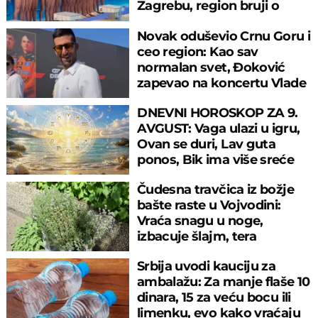
Zagrebu, region bruji o
velikom propustu
Novak oduševio Crnu Goru i
ceo region: Kao sav
normalan svet, Đoković
zapevao na koncertu Vlade
Georgijeva
DNEVNI HOROSKOP ZA 9.
AVGUST: Vaga ulazi u igru,
Ovan se duri, Lav guta
ponos, Bik ima više sreće
nego pameti
Čudesna travčica iz božje
bašte raste u Vojvodini:
Vraća snagu u noge,
izbacuje šlajm, tera
komarce i miševe
Srbija uvodi kauciju za
ambalažu: Za manje flaše 10
dinara, 15 za veću bocu ili
limenku, evo kako vraćaju