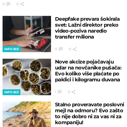
0
0
Deepfake prevara šokirala
svet: Lažni direktor preko
video-poziva naredio
transfer miliona
0
0
INFO BIZ
Nove akcize pojačavaju
udar na novčanike pušača:
Evo koliko više plaćate po
paklici i kilogramu duvana
1
0
INFO BIZ
Stalno proveravate poslovni
mejl na odmoru? Evo zašto
to nije dobro ni za vas ni za
kompaniju!