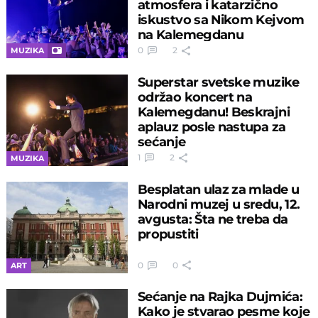
atmosfera i katarzično
iskustvo sa Nikom Kejvom
na Kalemegdanu
0
2
MUZIKA
Superstar svetske muzike
održao koncert na
Kalemegdanu! Beskrajni
aplauz posle nastupa za
sećanje
1
2
MUZIKA
Besplatan ulaz za mlade u
Narodni muzej u sredu, 12.
avgusta: Šta ne treba da
propustiti
0
0
ART
Sećanje na Rajka Dujmića:
Kako je stvarao pesme koje