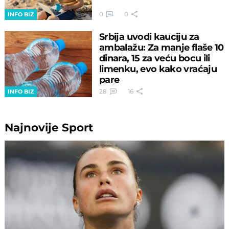
0
0
INFO BIZ
Srbija uvodi kauciju za
ambalažu: Za manje flaše 10
dinara, 15 za veću bocu ili
limenku, evo kako vraćaju
pare
28
16
INFO BIZ
Najnovije
Sport