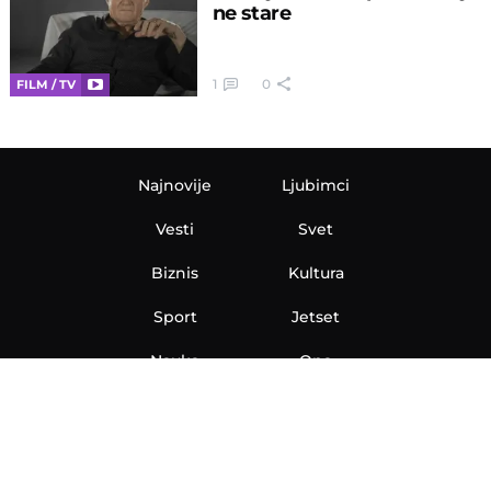
ne stare
1
0
FILM / TV
Najnovije
Ljubimci
Vesti
Svet
Biznis
Kultura
Sport
Jetset
Nauka
Ona
Aero
Zanimljivosti
eKlinika
Hi-Tech