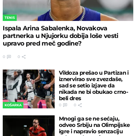
TENIS
Ispala Arina Sabalenka, Novakova
partnerka u Njujorku dobija loše vesti
upravo pred meč godine?
0
0
Vildoza prešao u Partizan i
iznervirao sve zvezdaše,
sad se setio izjave da
nikada ne bi obukao crno-
beli dres
0
0
KOŠARKA
Mnogi ga se ne sećaju,
odveo Srbiju na Olimpijske
igre i napravio senzaciju