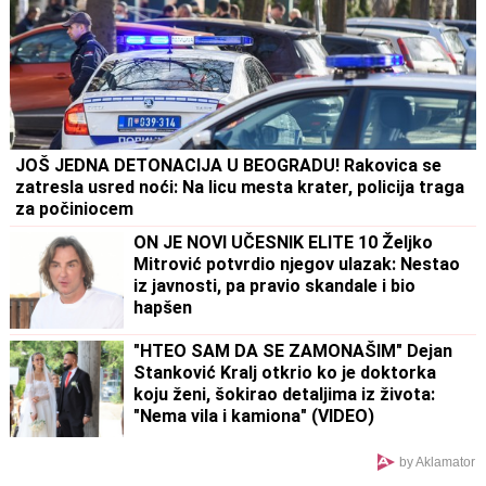
JOŠ JEDNA DETONACIJA U BEOGRADU! Rakovica se
zatresla usred noći: Na licu mesta krater, policija traga
za počiniocem
ON JE NOVI UČESNIK ELITE 10 Željko
Mitrović potvrdio njegov ulazak: Nestao
iz javnosti, pa pravio skandale i bio
hapšen
"HTEO SAM DA SE ZAMONAŠIM" Dejan
Stanković Kralj otkrio ko je doktorka
koju ženi, šokirao detaljima iz života:
"Nema vila i kamiona" (VIDEO)
by Aklamator