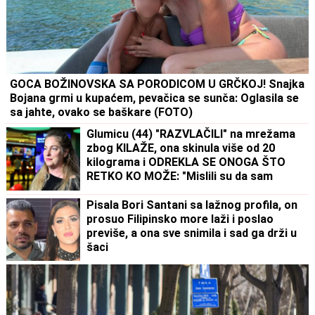
GOCA BOŽINOVSKA SA PORODICOM U GRČKOJ! Snajka
Bojana grmi u kupaćem, pevačica se sunča: Oglasila se
sa jahte, ovako se baškare (FOTO)
Glumicu (44) "RAZVLAČILI" na mrežama
zbog KILAŽE, ona skinula više od 20
kilograma i ODREKLA SE ONOGA ŠTO
RETKO KO MOŽE: "Mislili su da sam
bolesna"
Pisala Bori Santani sa lažnog profila, on
prosuo Filipinsko more laži i poslao
previše, a ona sve snimila i sad ga drži u
šaci