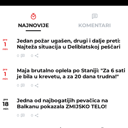
NAJNOVIJE
KOMENTARI
Jedan požar ugašen, drugi i dalje preti:
pre
1
Najteža situacija u Deliblatskoj peščari
min
0
0
Maja brutalno oplela po Staniji: "Za 6 sati
pre
1
je bila u krevetu, a za 20 dana trudna!"
min
0
0
Jedna od najbogatijih pevačica na
pre
18
Balkanu pokazala ZMIJSKO TELO!
min
0
0