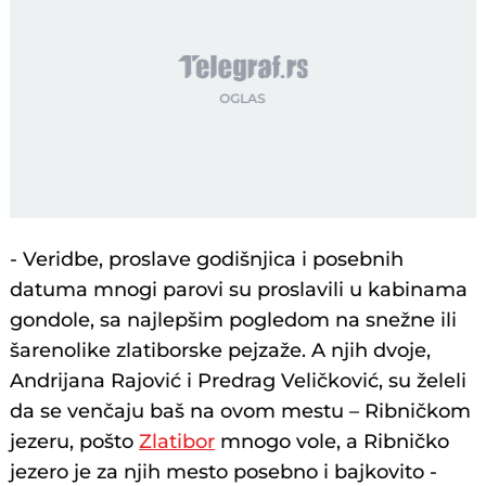
- Veridbe, proslave godišnjica i posebnih
datuma mnogi parovi su proslavili u kabinama
gondole, sa najlepšim pogledom na snežne ili
šarenolike zlatiborske pejzaže. A njih dvoje,
Andrijana Rajović i Predrag Veličković, su želeli
da se venčaju baš na ovom mestu – Ribničkom
jezeru, pošto
Zlatibor
mnogo vole, a Ribničko
jezero je za njih mesto posebno i bajkovito -