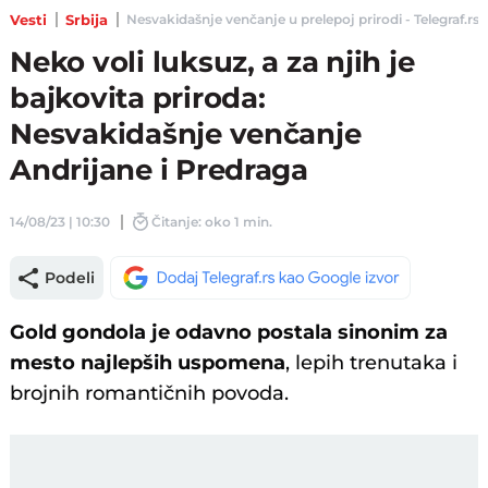
Vesti
Srbija
Nesvakidašnje venčanje u prelepoj prirodi - Telegraf.rs
Neko voli luksuz, a za njih je
bajkovita priroda:
Nesvakidašnje venčanje
Andrijane i Predraga
14/08/23 | 10:30
Čitanje: oko 1 min.
Podeli
Gold gondola je odavno postala sinonim za
mesto najlepših uspomena
, lepih trenutaka i
brojnih romantičnih povoda.