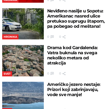
HRONIKA
Neviđeno nasilje u Sopotu:
Amerikanac nasred ulice
pretukao suprugu štapom,
pa pobegao od meštana!
0
0
HRONIKA
Drama kod Gardalenda:
Vatra buknula na svega
nekoliko metara od
atrakcija
0
0
SVET
Američko jezero nestaje:
Prizori koji zabrinjavaju,
vode sve manje!