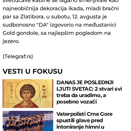
svetlucave kabine se lagano smenjivale kao
najneobičnija dekoracija ikada, mladi bračni
par sa Zlatibora, u subotu, 12. avgusta je
sudbonosno "DA" izgovorio na međustanici
Gold gondole, sa najlepšim pogledom na
jezero.
(Telegraf.rs)
VESTI U FOKUSU
DANAS JE POSLEDNJI
LJUTI SVETAC: 2 stvari svi
treba da uradimo, a
posebno vozači
Vaterpolisti Crne Gore
spustili glave pred
intoniranje himni u