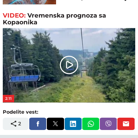
pare
VIDEO:
Vremenska prognoza sa
Kopaonika
Play
Video
2:11
Podelite vest:
2