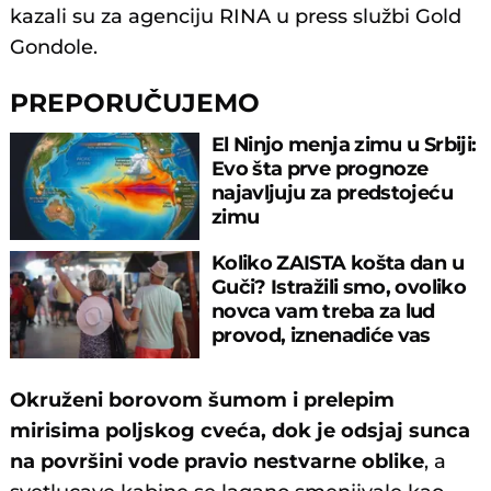
kazali su za agenciju RINA u press službi Gold
Gondole.
PREPORUČUJEMO
El Ninjo menja zimu u Srbiji:
Evo šta prve prognoze
najavljuju za predstojeću
zimu
Koliko ZAISTA košta dan u
Guči? Istražili smo, ovoliko
novca vam treba za lud
provod, iznenadiće vas
cifra!
Okruženi borovom šumom i prelepim
mirisima poljskog cveća, dok je odsjaj sunca
na površini vode pravio nestvarne oblike
, a