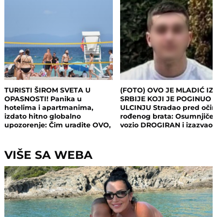
TURISTI ŠIROM SVETA U
(FOTO) OVO JE MLADIĆ IZ
OPASNOSTI! Panika u
SRBIJE KOJI JE POGINUO 
hotelima i apartmanima,
ULCINJU Stradao pred oči
izdato hitno globalno
rođenog brata: Osumnjičen
upozorenje: Čim uradite OVO,
vozio DROGIRAN i izazvao
postajete meta opasnog
nesreću
napada!
VIŠE SA WEBA