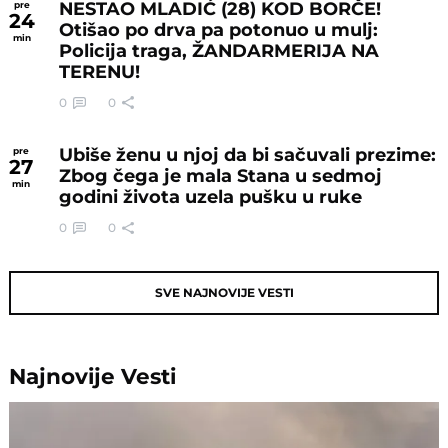
NESTAO MLADIĆ (28) KOD BORČE!
pre
24
Otišao po drva pa potonuo u mulj:
min
Policija traga, ŽANDARMERIJA NA
TERENU!
0
0
Ubiše ženu u njoj da bi sačuvali prezime:
pre
27
Zbog čega je mala Stana u sedmoj
min
godini života uzela pušku u ruke
0
0
SVE NAJNOVIJE VESTI
Najnovije
Vesti