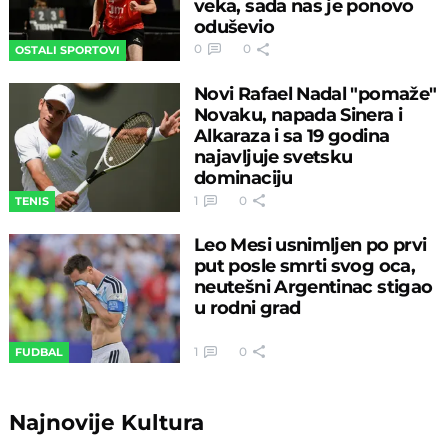
veka, sada nas je ponovo
oduševio
0
0
OSTALI SPORTOVI
Novi Rafael Nadal "pomaže"
Novaku, napada Sinera i
Alkaraza i sa 19 godina
najavljuje svetsku
dominaciju
1
0
TENIS
Leo Mesi usnimljen po prvi
put posle smrti svog oca,
neutešni Argentinac stigao
u rodni grad
1
0
FUDBAL
Najnovije
Kultura