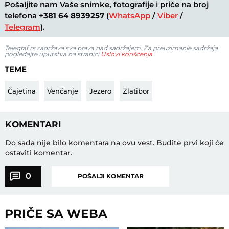
Pošaljite nam Vaše snimke, fotografije i priče na broj
telefona
+381 64 8939257
(
WhatsApp
/
Viber
/
Telegram
).
Telegraf.rs zadržava sva prava nad sadržajem. Za preuzimanje sadržaja
pogledajte uputstva na stranici
Uslovi korišćenja
.
TEME
Čajetina
Venčanje
Jezero
Zlatibor
KOMENTARI
Do sada nije bilo komentara na ovu vest.
Budite prvi koji će
ostaviti komentar.
0
POŠALJI KOMENTAR
PRIČE SA WEBA