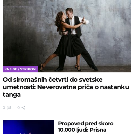
KNJIGE / STRIPOVI
Od siromašnih četvrti do svetske
umetnosti: Neverovatna priča o nastanku
tanga
0
0
Propoved pred skoro
10.000 ljudi: Prisna