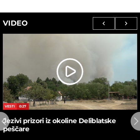
VIDEO
VESTI
0:27
Jezivi prizori iz okoline Deliblatske
peščare