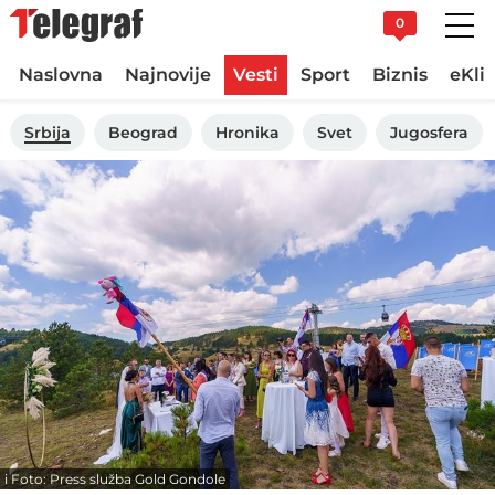
0
Naslovna
Najnovije
Vesti
Sport
Biznis
eKli
Srbija
Beograd
Hronika
Svet
Jugosfera
i Foto: Press služba Gold Gondole