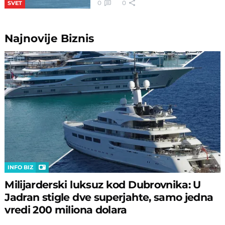
0
0
SVET
Najnovije
Biznis
INFO BIZ
Milijarderski luksuz kod Dubrovnika: U
Jadran stigle dve superjahte, samo jedna
vredi 200 miliona dolara