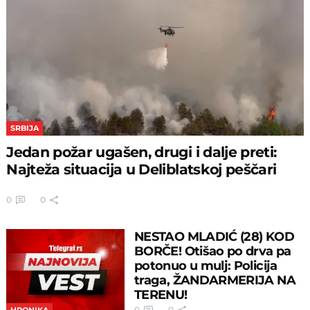
SRBIJA
Jedan požar ugašen, drugi i dalje preti:
Najteža situacija u Deliblatskoj peščari
0
0
NESTAO MLADIĆ (28) KOD
BORČE! Otišao po drva pa
potonuo u mulj: Policija
traga, ŽANDARMERIJA NA
TERENU!
0
0