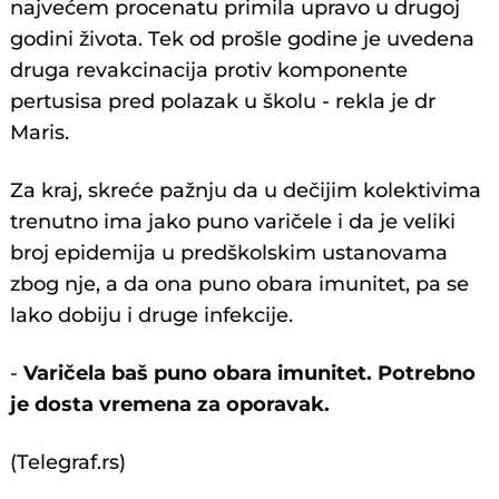
najvećem procenatu primila upravo u drugoj
godini života. Tek od prošle godine je uvedena
druga revakcinacija protiv komponente
pertusisa pred polazak u školu - rekla je dr
Maris.
Za kraj, skreće pažnju da u dečijim kolektivima
trenutno ima jako puno varičele i da je veliki
broj epidemija u predškolskim ustanovama
zbog nje, a da ona puno obara imunitet, pa se
lako dobiju i druge infekcije.
-
Varičela baš puno obara imunitet. Potrebno
je dosta vremena za oporavak.
(Telegraf.rs)