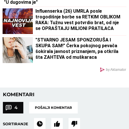
"U dugovima je"
Influenserka (26) UMRLA posle
trogodišnje borbe sa RETKIM OBLIKOM
RAKA: Tužnu vest potvrdio brat, od nje
se OPRAŠTAJU MILIONI PRATILACA
"STVARNO JESAM SPONZORUŠA I
SKUPA SAM!" Ćerka pokojnog pevača
šokirala javnost priznanjem, pa otkrila
šta ZAHTEVA od muškaraca
by Aklamator
KOMENTARI
4
POŠALJI KOMENTAR
SORTIRANJE