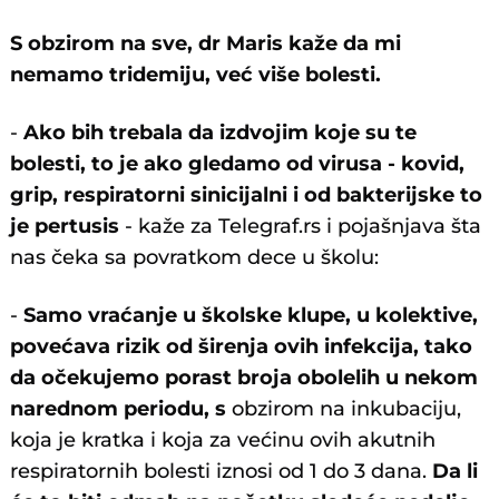
S obzirom na sve, dr Maris kaže da mi
nemamo tridemiju, već više bolesti.
-
Ako bih trebala da izdvojim koje su te
bolesti, to je ako gledamo od virusa - kovid,
grip, respiratorni sinicijalni i od bakterijske to
je pertusis
- kaže za Telegraf.rs i pojašnjava šta
nas čeka sa povratkom dece u školu:
-
Samo vraćanje u školske klupe, u kolektive,
povećava rizik od širenja ovih infekcija, tako
da očekujemo porast broja obolelih u nekom
narednom periodu, s
obzirom na inkubaciju,
koja je kratka i koja za većinu ovih akutnih
respiratornih bolesti iznosi od 1 do 3 dana.
Da li