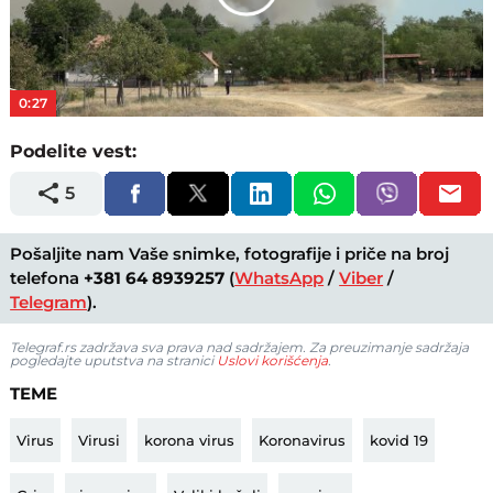
Play
Video
0:27
Podelite vest:
5
Pošaljite nam Vaše snimke, fotografije i priče na broj
telefona
+381 64 8939257
(
WhatsApp
/
Viber
/
Telegram
).
Telegraf.rs zadržava sva prava nad sadržajem. Za preuzimanje sadržaja
pogledajte uputstva na stranici
Uslovi korišćenja
.
TEME
Virus
Virusi
korona virus
Koronavirus
kovid 19