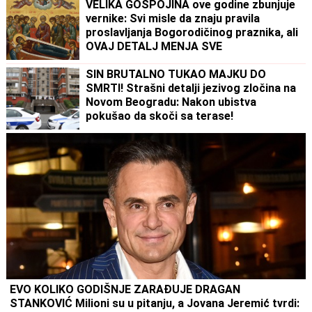
VELIKA GOSPOJINA ove godine zbunjuje
vernike: Svi misle da znaju pravila
proslavljanja Bogorodičinog praznika, ali
OVAJ DETALJ MENJA SVE
SIN BRUTALNO TUKAO MAJKU DO
SMRTI! Strašni detalji jezivog zločina na
Novom Beogradu: Nakon ubistva
pokušao da skoči sa terase!
EVO KOLIKO GODIŠNJE ZARAĐUJE DRAGAN
STANKOVIĆ Milioni su u pitanju, a Jovana Jeremić tvrdi: