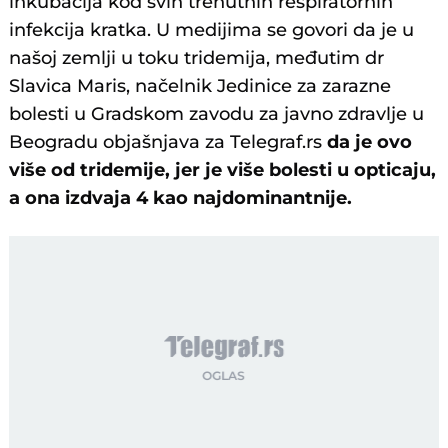
inkubacija kod svih trenutnih respiratornih
infekcija kratka. U medijima se govori da je u
našoj zemlji u toku tridemija, međutim dr
Slavica Maris, načelnik Jedinice za zarazne
bolesti u Gradskom zavodu za javno zdravlje u
Beogradu objašnjava za Telegraf.rs
da je ovo
više od tridemije, jer je više bolesti u opticaju,
a ona izdvaja 4 kao najdominantnije.