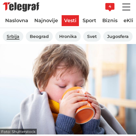
4
Naslovna
Najnovije
Vesti
Sport
Biznis
eKli
Srbija
Beograd
Hronika
Svet
Jugosfera
Foto: Shutterstock