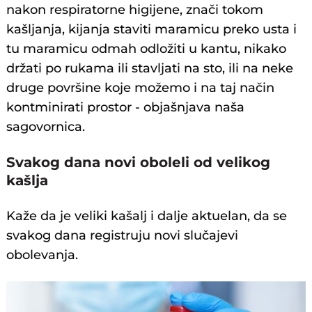
nakon respiratorne higijene, znači tokom
kašljanja, kijanja staviti maramicu preko usta i
tu maramicu odmah odložiti u kantu, nikako
držati po rukama ili stavljati na sto, ili na neke
druge površine koje možemo i na taj način
kontminirati prostor - objašnjava naša
sagovornica.
Svakog dana novi oboleli od velikog
kašlja
Kaže da je veliki kašalj i dalje aktuelan, da se
svakog dana registruju novi slučajevi
obolevanja.