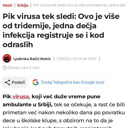
Vesti
Srbija
Pik virusa tek sledi: Ovo je više od tridemije, jedna dečja
Pik virusa tek sledi: Ovo je više
od tridemije, jedna dečja
infekcija registruje se i kod
odraslih
Ljubinka Račić Đokić
17/01/24 | 07:01
≫
15:07
Čitanje: oko 9 min.
Podeli
Pik
virusa,
koji već duže vreme pune
ambulante u Srbiji,
tek se očekuje, a rast će biti
primetan već nakon nekoliko dana po povratku
dece u školske klupe, s obzirom na to da je