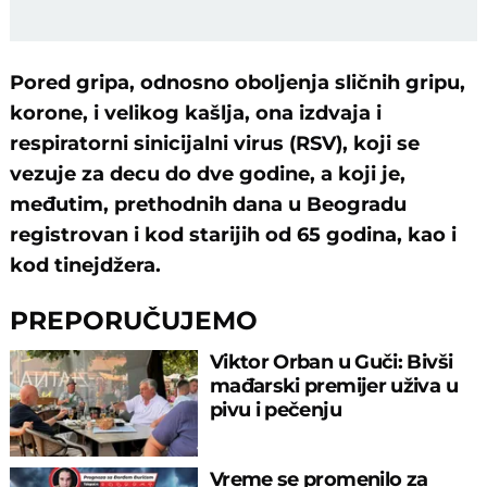
Pored gripa, odnosno oboljenja sličnih gripu,
korone, i velikog kašlja, ona izdvaja i
respiratorni sinicijalni virus (RSV), koji se
vezuje za decu do dve godine, a koji je,
međutim, prethodnih dana u Beogradu
registrovan i kod starijih od 65 godina, kao i
kod tinejdžera.
PREPORUČUJEMO
Viktor Orban u Guči: Bivši
mađarski premijer uživa u
pivu i pečenju
Vreme se promenilo za