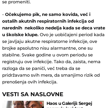
se promeniti.
-
Očekujemo pik, ne samo kovida, već i
ostalih akutnih respiratornih infekcija od
narednih nekoliko nedelja kada se deca vrate
u školske klupe.
Ovo je uobičajeni period kada
se javljaju akutne respiratorne infekcije, ove
brojke apsolutno nisu alarmantne, one su
stabilne. Svake godine u ovom periodu se
registruju ove infekcije. Tako da, zaista, nema
razloga da se paniči, već treba da se
pridržavamo svih mera, da smanjimo rizik od
prenošenja ovih infekcija.
VESTI SA NASLOVNE
Haos u Galeriji: Sergej