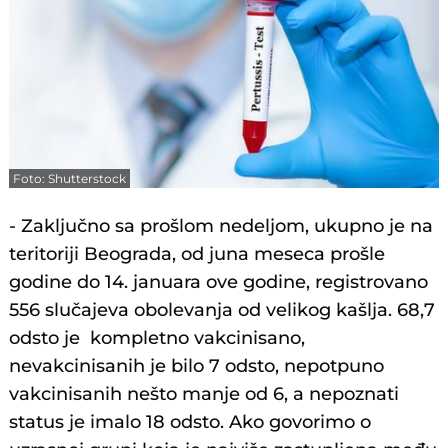
Foto: Shutterstock
- Zaključno sa prošlom nedeljom, ukupno je na
teritoriji Beograda, od juna meseca prošle
godine do 14. januara ove godine, registrovano
556 slučajeva obolevanja od velikog kašlja. 68,7
odsto je kompletno vakcinisano,
nevakcinisanih je bilo 7 odsto, nepotpuno
vakcinisanih nešto manje od 6, a nepoznati
status je imalo 18 odsto. Ako govorimo o