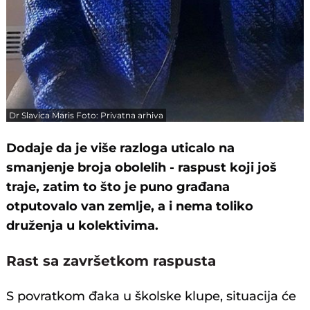
Dr Slavica Maris Foto: Privatna arhiva
Dodaje da je više razloga uticalo na
smanjenje broja obolelih - raspust koji još
traje, zatim to što je puno građana
otputovalo van zemlje, a i nema toliko
druženja u kolektivima.
Rast sa završetkom raspusta
S povratkom đaka u školske klupe, situacija će