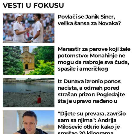
VESTI U FOKUSU
Povlači se Janik Siner,
velika šansa za Novaka?
Manastir za parove koji žele
potomstvo: Monahinje ne
mogu da nabroje sva čuda,
spasile i američkog
ambasadora
Iz Dunava izronio ponos
nacista, a odmah pored
strašan prizor: Pogledajte
šta je upravo nađeno u
rečnom blatu
"Dijete su prevara, završio
sam sa njima": Andrija
Milošević otkrio kako je
smršao 20 kilograma