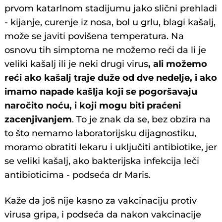
prvom katarlnom stadijumu jako slični prehladi
- kijanje, curenje iz nosa, bol u grlu, blagi kašalj,
može se javiti povišena temperatura. Na
osnovu tih simptoma ne možemo reći da li je
veliki kašalj ili je neki drugi virus
, ali možemo
reći ako kašalj traje duže od dve nedelje, i ako
imamo napade kašlja koji se pogoršavaju
naročito noću, i koji mogu biti praćeni
zacenjivanjem
. To je znak da se, bez obzira na
to što nemamo laboratorijsku dijagnostiku,
moramo obratiti lekaru i uključiti antibiotike, jer
se veliki kašalj, ako bakterijska infekcija leči
antibioticima - podseća dr Maris.
Kaže da još nije kasno za vakcinaciju protiv
virusa gripa, i podseća da nakon vakcinacije