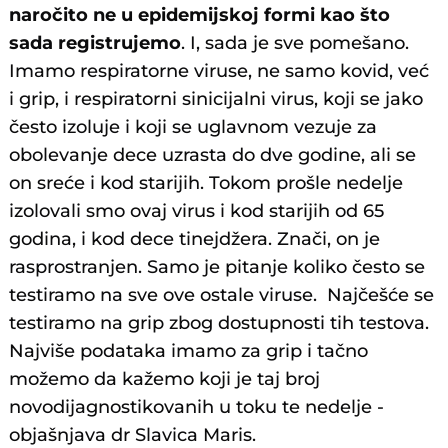
naročito ne u epidemijskoj formi kao što
sada registrujemo
. I, sada je sve pomešano.
Imamo respiratorne viruse, ne samo kovid, već
i grip, i respiratorni sinicijalni virus, koji se jako
često izoluje i koji se uglavnom vezuje za
obolevanje dece uzrasta do dve godine, ali se
on sreće i kod starijih. Tokom prošle nedelje
izolovali smo ovaj virus i kod starijih od 65
godina, i kod dece tinejdžera. Znači, on je
rasprostranjen. Samo je pitanje koliko često se
testiramo na sve ove ostale viruse. Najčešće se
testiramo na grip zbog dostupnosti tih testova.
Najviše podataka imamo za grip i tačno
možemo da kažemo koji je taj broj
novodijagnostikovanih u toku te nedelje -
objašnjava dr Slavica Maris.