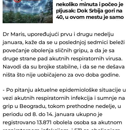
nekoliko minuta i počeo je
pljusak: Dok Srbija gori na
40, u ovom mestu je samo
17°C
Dr Maris, upoređujući prvu i drugu nedelju
januara, kaže da se u poslednjoj sedmici beleži
povećanje obolenja sličnih gripu, a da je sa
druge strane pad akutnih respiratornih virusa.
Navodi da su brojke stabilne, i da se ne dešava
ništa što nije uobičajeno za ovo doba godine.
- Po pitanju aktuelne epidemiološke situacije u
vezi akutnih respiratornih infekcija i sumnje na
grip u Beogradu, tokom prethodne nedelje, u
periodu od 8. do 14. januara ukupno je
registrovano 13.871 obolela osoba sa akutnom