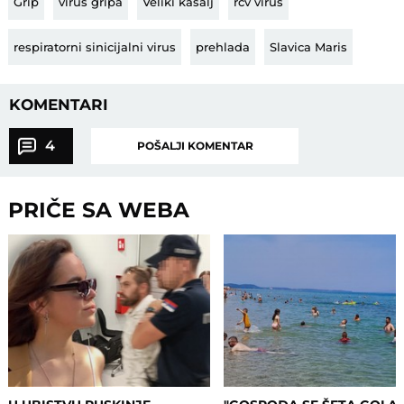
Grip
virus gripa
Veliki kašalj
rcv virus
respiratorni sinicijalni virus
prehlada
Slavica Maris
KOMENTARI
4
POŠALJI KOMENTAR
PRIČE SA WEBA