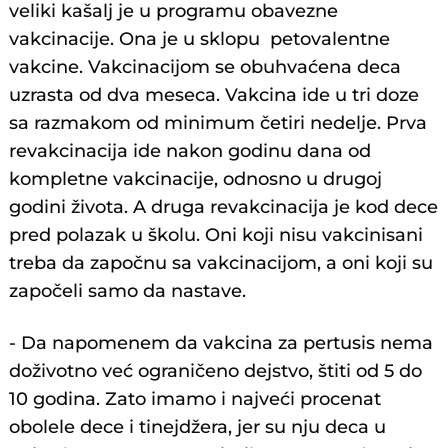
veliki kašalj je u programu obavezne
vakcinacije. Ona je u sklopu petovalentne
vakcine. Vakcinacijom se obuhvaćena deca
uzrasta od dva meseca. Vakcina ide u tri doze
sa razmakom od minimum četiri nedelje. Prva
revakcinacija ide nakon godinu dana od
kompletne vakcinacije, odnosno u drugoj
godini života. A druga revakcinacija je kod dece
pred polazak u školu. Oni koji nisu vakcinisani
treba da započnu sa vakcinacijom, a oni koji su
započeli samo da nastave.
- Da napomenem da vakcina za pertusis nema
doživotno već ograničeno dejstvo, štiti od 5 do
10 godina. Zato imamo i najveći procenat
obolele dece i tinejdžera, jer su nju deca u