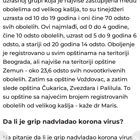
uzrasnoj grupi koja je najviše zastupljena među
obolelima od velikog kašlja, to su tinejdžeri
uzrasta od 10 do 19 godina i oni čine 70 odsto
svih obolelih. Ovi najmlađi, od 0 do 4 godine,
čine 10 odsto obolelih, uzrast od 5 do 9 godina 6
odsto, a stariji od 20 godina 14 odsto. Oboljenje
je registrovano u svim opštinama na teritoriji
Beograda, ali najviše na teritoriji opštine
Zemun - oko 23,6 odsto svih novootkrivenih
obolelih. Zatim sa opštine Voždovac, a zatim
slede opština Čukarica, Zvezdara i Palilula. To
su opštine sa najvećim brojem registrovanih
obolelih od velikog kašlja - kaže dr Maris.
Da li je grip nadvladao korona virus?
Na pitanje da li je grip nadvladao korona virus