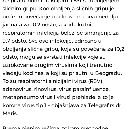
respiratornom infekcijom, i 531 sa oboljenjem
sličnim gripu. Kod oboljenja sličnih gripu je
uočeno povećanje u odnosu na prvu nedelju
januara za 10,2 odsto, a kod akutnih
respiratornih infekcija beleži se smanjenje za
9.7 odsto. Sve ove infekcije, odnosno u
oboljenja slična gripu, koja su povećana za 10,2
odsto, mogu se svrstati infekcije koje su
uzrokovane drugim virusima koji trenutno
vladaju kod nas, a koji su prisutni u Beogradu.
To su respiratorni sinicijalni virus (RSV),
adenovirus, rinovirus, virus parainfluence,
metapneumo virus i virusi prehlade, a to je
korona virus tip 1 - objašnjava za Telegraf.rs dr
Maris.
Prema njenim rečima, tokom prethodne