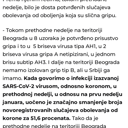
nedelje, bilo je dosta potvrđenih slučajeva
obolevanja od oboljenja koja su slična gripu.
- Tokom prethodne nedelje na teritoriji
Beograda u 8 uzoraka je potvrđeno prisustvo
gripa i to u 5 briseva virusa tipa AH1, u 2
briseva virusa gripa A netipizirani, u jednom
brisu subtip AH3. I dalje na teritoriji Beograda
nemamo izolovan grip tip B, ali u Srbiji ga
imamo.
Kada govorimo o infekciji izazvanoj
SARS-CoV-2 virusom, odnosno koronom, u
prethodnoj nedelji, u odnosu na prvu nedelju
januara, uočeno je značajno smanjenje broja
novoregistrovanih slučajeva obolevanja od
korone za 51,6 procenata.
Tako da je
prethodne nedelje na teritoriji Beograda