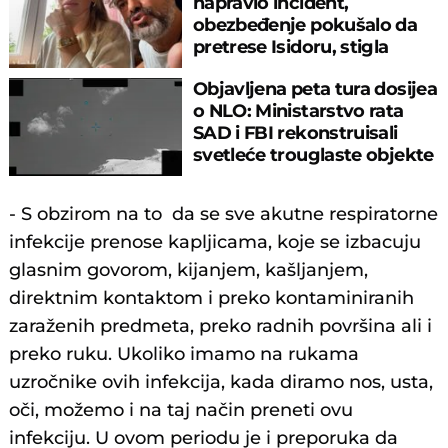
napravio incident,
obezbeđenje pokušalo da
pretrese Isidoru, stigla
policija
Objavljena peta tura dosijea
o NLO: Ministarstvo rata
SAD i FBI rekonstruisali
svetleće trouglaste objekte
- S obzirom na to da se sve akutne respiratorne
infekcije prenose kapljicama, koje se izbacuju
glasnim govorom, kijanjem, kašljanjem,
direktnim kontaktom i preko kontaminiranih
zaraženih predmeta, preko radnih površina ali i
preko ruku. Ukoliko imamo na rukama
uzročnike ovih infekcija, kada diramo nos, usta,
oči, možemo i na taj način preneti ovu
infekciju. U ovom periodu je i preporuka da