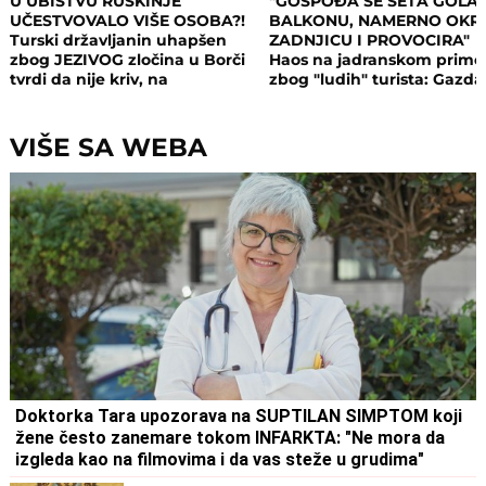
U UBISTVU RUSKINJE
"GOSPOĐA SE ŠETA GOLA
UČESTVOVALO VIŠE OSOBA?!
BALKONU, NAMERNO OKR
Turski državljanin uhapšen
ZADNJICU I PROVOCIRA"
zbog JEZIVOG zločina u Borči
Haos na jadranskom primo
tvrdi da nije kriv, na
zbog "ludih" turista: Gazda
saslušanju izneo ŠOK
isključio struju i promenio
DETALJE: Otkrio u kakvom su
brave, a potom su i UHAPŠ
odnosu bili
VIŠE SA WEBA
Doktorka Tara upozorava na SUPTILAN SIMPTOM koji
žene često zanemare tokom INFARKTA: "Ne mora da
izgleda kao na filmovima i da vas steže u grudima"