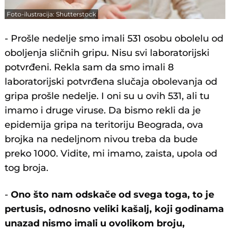
Foto-ilustracija: Shutterstock
- Prošle nedelje smo imali 531 osobu obolelu od
oboljenja sličnih gripu. Nisu svi laboratorijski
potvrđeni. Rekla sam da smo imali 8
laboratorijski potvrđena slučaja obolevanja od
gripa prošle nedelje. I oni su u ovih 531, ali tu
imamo i druge viruse. Da bismo rekli da je
epidemija gripa na teritoriju Beograda, ova
brojka na nedeljnom nivou treba da bude
preko 1000. Vidite, mi imamo, zaista, upola od
tog broja.
-
Ono što nam odskače od svega toga, to je
pertusis, odnosno veliki kašalj, koji godinama
unazad nismo imali u ovolikom broju,