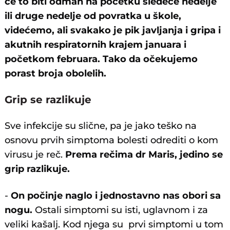
će to biti odmah na početku sledeće nedelje
ili druge nedelje od povratka u škole,
videćemo, ali svakako je pik javljanja i gripa i
akutnih respiratornih krajem januara i
početkom februara. Tako da očekujemo
porast broja obolelih.
Grip se razlikuje
Sve infekcije su slične, pa je jako teško na
osnovu prvih simptoma bolesti odrediti o kom
virusu je reč.
Prema rečima dr Maris, jedino se
grip razlikuje.
-
On počinje naglo i jednostavno nas obori sa
nogu.
Ostali simptomi su isti, uglavnom i za
veliki kašalj. Kod njega su prvi simptomi u tom