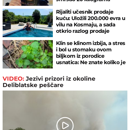
Rijaliti učesnik prodaje
kuću: Uložili 200.000 evra u
vilu na Kosmaju, a sada
otkrio razlog prodaje
Klin se klinom izbija, a stres
i bol u stomaku ovom
biljkom iz porodice
usnatica: Ne znate koliko je
čaj super
VIDEO:
Jezivi prizori iz okoline
Deliblatske peščare