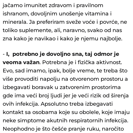
jačamo imunitet zdravom i pravilnom
ishranom, dovoljnim unošenje vitamina i
minerala. Ja preferiram sveže voće i povrće, ne
toliko suplemente, ali, naravno, svako od nas
zna kako je navikao i kako je njemu najbolje.
-
I, potrebno je dovoljno sna, taj odmor je
veoma važan
. Potrebna je i fizička aktivnost.
Evo, sad imamo, ipak, bolje vreme, te treba što
više provoditi napolju na otvorenom prostoru a
izbegavati boravak u zatvorenim prostorima
gde ima veći broj ljudi jer je veći rizik od širenja
ovih infekcija. Apsolutno treba izbegavati
kontakt sa osobama koje su obolele, koje imaju
neke simptome akutnih respiratornih infekcija.
Neophodno je što češće pranje ruku, naročito