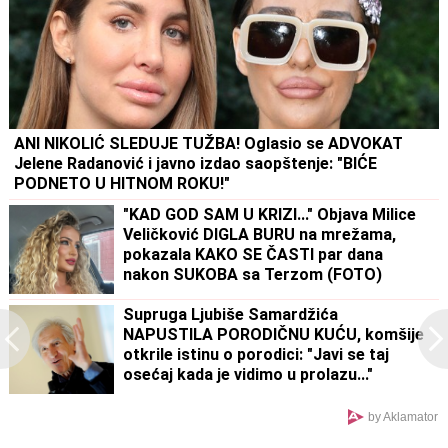
ANI NIKOLIĆ SLEDUJE TUŽBA! Oglasio se ADVOKAT
Jelene Radanović i javno izdao saopštenje: "BIĆE
PODNETO U HITNOM ROKU!"
"KAD GOD SAM U KRIZI..." Objava Milice
Veličković DIGLA BURU na mrežama,
pokazala KAKO SE ČASTI par dana
nakon SUKOBA sa Terzom (FOTO)
Supruga Ljubiše Samardžića
NAPUSTILA PORODIČNU KUĆU, komšije
otkrile istinu o porodici: "Javi se taj
osećaj kada je vidimo u prolazu..."
by Aklamator