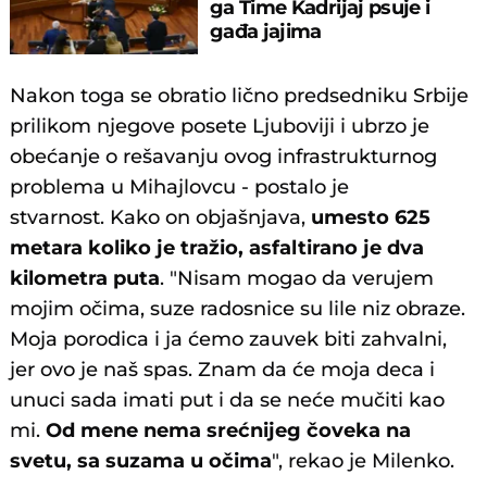
ga Time Kadrijaj psuje i
gađa jajima
Nakon toga se obratio lično predsedniku Srbije
prilikom njegove posete Ljuboviji i ubrzo je
obećanje o rešavanju ovog infrastrukturnog
problema u Mihajlovcu - postalo je
stvarnost. Kako on objašnjava,
umesto 625
metara koliko je tražio, asfaltirano je dva
kilometra puta
. "Nisam mogao da verujem
mojim očima, suze radosnice su lile niz obraze.
Moja porodica i ja ćemo zauvek biti zahvalni,
jer ovo je naš spas. Znam da će moja deca i
unuci sada imati put i da se neće mučiti kao
mi.
Od mene nema srećnijeg čoveka na
svetu, sa suzama u očima
", rekao je Milenko.