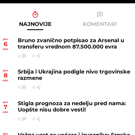
NAJNOVIJE
KOMENTARI
Bruno zvanično potpisao za Arsenal u
pre
6
transferu vrednom 87.500.000 evra
min
0
0
Srbija i Ukrajina podigle nivo trgovinske
pre
8
razmene
min
0
0
Stigla prognoza za nedelju pred nama:
pre
7
Uopšte nisu dobre vesti!
min
0
0
Važna vest za voćare i izvoznike: Srpska
pre