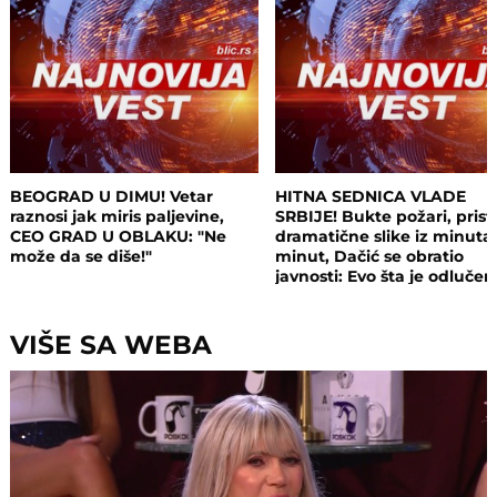
BEOGRAD U DIMU! Vetar
HITNA SEDNICA VLADE
raznosi jak miris paljevine,
SRBIJE! Bukte požari, prist
CEO GRAD U OBLAKU: "Ne
dramatične slike iz minuta
može da se diše!"
minut, Dačić se obratio
javnosti: Evo šta je odluče
VIŠE SA WEBA