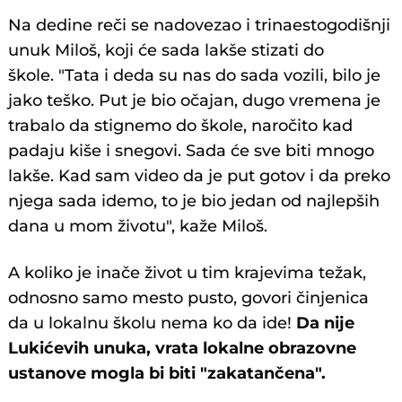
Na dedine reči se nadovezao i trinaestogodišnji
unuk Miloš, koji će sada lakše stizati do
škole. "Tata i deda su nas do sada vozili, bilo je
jako teško. Put je bio očajan, dugo vremena je
trabalo da stignemo do škole, naročito kad
padaju kiše i snegovi. Sada će sve biti mnogo
lakše. Kad sam video da je put gotov i da preko
njega sada idemo, to je bio jedan od najlepših
dana u mom životu", kaže Miloš.
A koliko je inače život u tim krajevima težak,
odnosno samo mesto pusto, govori činjenica
da u lokalnu školu nema ko da ide!
Da nije
Lukićevih unuka, vrata lokalne obrazovne
ustanove mogla bi biti "zakatančena".