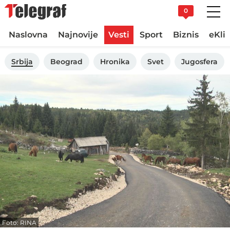
0
Naslovna
Najnovije
Vesti
Sport
Biznis
eKli
Srbija
Beograd
Hronika
Svet
Jugosfera
Foto: RINA