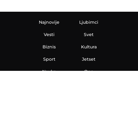
Najnovije
Ljubimci
Vesti
Svet
Biznis
Kultura
Sport
Jetset
Nauka
Ona
Aero
Zanimljivosti
eKlinika
Hi-Tech
Auto
Plantbased
Ubrzanje
Telegraf TV