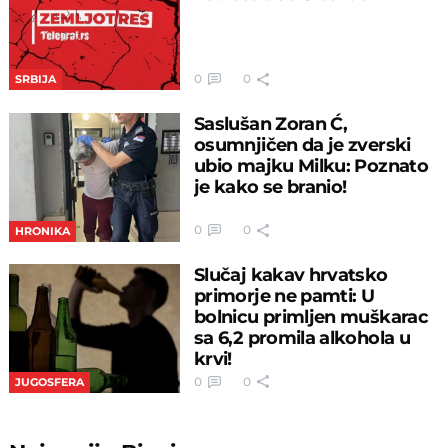
0
0
SRBIJA
Saslušan Zoran Ć,
osumnjičen da je zverski
ubio majku Milku: Poznato
je kako se branio!
0
0
HRONIKA
Slučaj kakav hrvatsko
primorje ne pamti: U
bolnicu primljen muškarac
sa 6,2 promila alkohola u
krvi!
0
0
JUGOSFERA