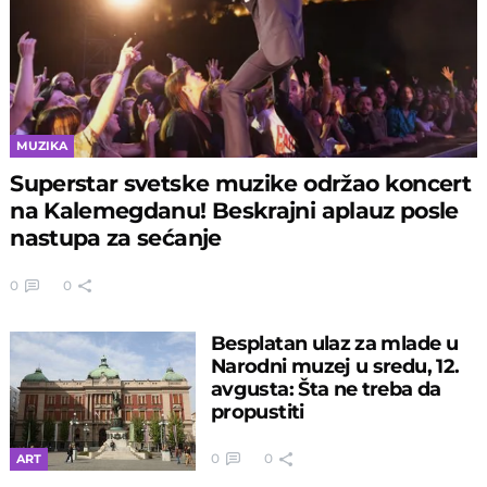
MUZIKA
Superstar svetske muzike održao koncert
na Kalemegdanu! Beskrajni aplauz posle
nastupa za sećanje
0
0
Besplatan ulaz za mlade u
Narodni muzej u sredu, 12.
avgusta: Šta ne treba da
propustiti
0
0
ART