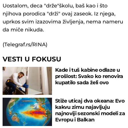
Uostalom, deca "drže"školu, baš kao i što
njihova porodica "drži" ovaj zaseok. Iz njega,
uprkos svim izazovima življenja, nema nameru
da miče nikuda.
(Telegraf.rs/RINA)
VESTI U FOKUSU
Kade i tuš kabine odlaze u
prošlost: Svako ko renovira
kupatilo sada želi ovo
Stiže uticaj dva okeana: Evo
kakvu zimu najavljuju
najnoviji sezonski modeli za
Evropu i Balkan