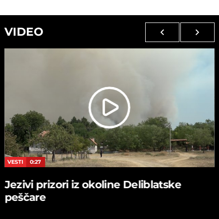
VIDEO
VESTI
0:27
Jezivi prizori iz okoline Deliblatske
peščare