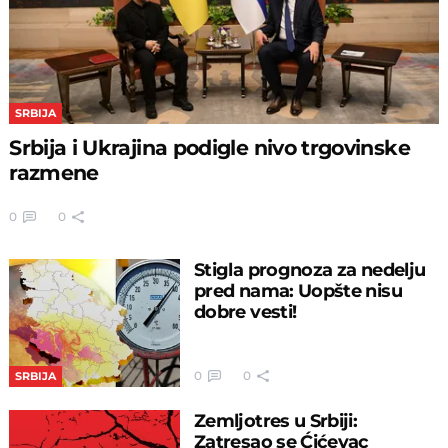
SRBIJA
Srbija i Ukrajina podigle nivo trgovinske
razmene
0
0
Stigla prognoza za nedelju
pred nama: Uopšte nisu
dobre vesti!
0
0
SRBIJA
Zemljotres u Srbiji:
Zatresao se Ćićevac