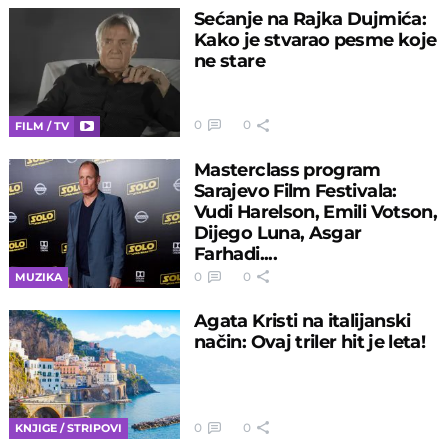
Sećanje na Rajka Dujmića:
Kako je stvarao pesme koje
ne stare
0
0
FILM / TV
Masterclass program
Sarajevo Film Festivala:
Vudi Harelson, Emili Votson,
Dijego Luna, Asgar
Farhadi....
0
0
MUZIKA
Agata Kristi na italijanski
način: Ovaj triler hit je leta!
0
0
KNJIGE / STRIPOVI