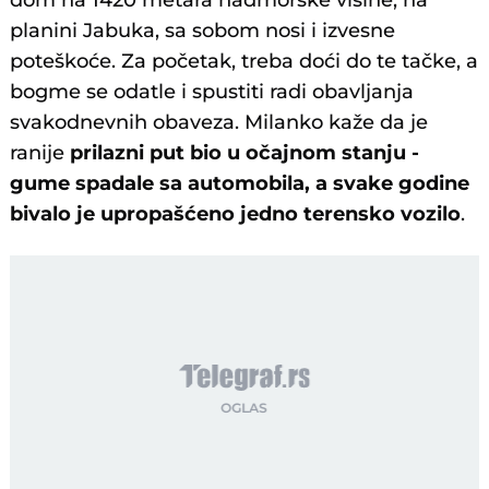
dom na 1420 metara nadmorske visine, na
planini Jabuka, sa sobom nosi i izvesne
poteškoće. Za početak, treba doći do te tačke, a
bogme se odatle i spustiti radi obavljanja
svakodnevnih obaveza. Milanko kaže da je
ranije
prilazni put bio u očajnom stanju -
gume spadale sa automobila, a svake godine
bivalo je upropašćeno jedno terensko vozilo
.