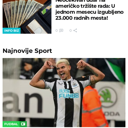
američko tržište rada: U
jednom mesecu izgubljeno
23.000 radnih mesta!
0
0
INFO BIZ
Najnovije
Sport
FUDBAL