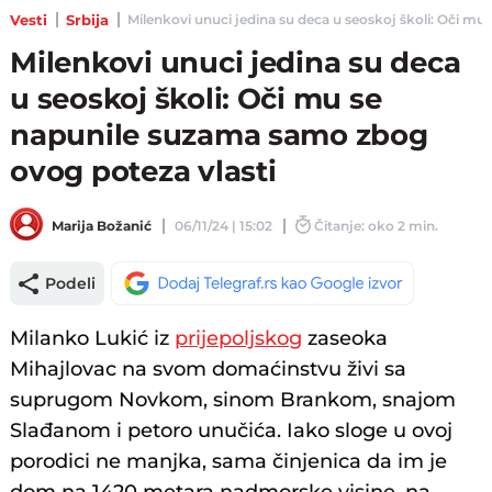
Vesti
Srbija
Milenkovi unuci jedina su deca u seoskoj školi: Oči mu 
Milenkovi unuci jedina su deca
u seoskoj školi: Oči mu se
napunile suzama samo zbog
ovog poteza vlasti
Marija Božanić
06/11/24 | 15:02
Čitanje: oko 2 min.
Podeli
Milanko Lukić iz
prijepoljskog
zaseoka
Mihajlovac na svom domaćinstvu živi sa
suprugom Novkom, sinom Brankom, snajom
Slađanom i petoro unučića. Iako sloge u ovoj
porodici ne manjka, sama činjenica da im je