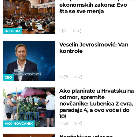
ekonomskih zakona: Evo
šta se sve menja
1
0
INFO BIZ
Veselin Jevrosimović: Van
kontrole
0
0
CEO
Ako planirate u Hrvatsku na
odmor, spremite
novčanike: Lubenica 2 evra,
paradajz 4, a ovo voće i do
10!
4
0
MOJ NOVČANIK
Neočekivan udar na