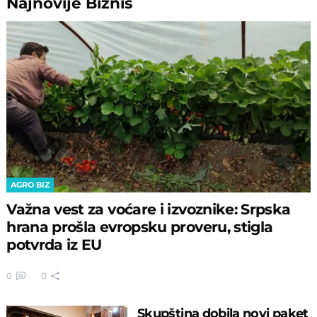
Najnovije
Biznis
AGRO BIZ
Važna vest za voćare i izvoznike: Srpska
hrana prošla evropsku proveru, stigla
potvrda iz EU
0
0
Skupština dobila novi paket