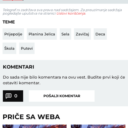
Telegraf.rs zadržava sva prava nad sadržajem. Za preuzimanje sadržaja
pogledajte uputstva na stranici
Uslovi korišćenja
.
TEME
Prijepolje
Planina Jelica
Sela
Zavičaj
Deca
Škola
Putevi
KOMENTARI
Do sada nije bilo komentara na ovu vest.
Budite prvi koji će
ostaviti komentar.
0
POŠALJI KOMENTAR
PRIČE SA WEBA