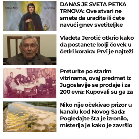
DANAS JE SVETA PETKA
TRNOVA: Ove stvari ne
smete da uradite ili ćete
navući gnev svetiteljke
Vladeta Jerotić otkrio kako
da postanete bolji čovek u
četiri koraka: Prvi je najteži
Preturite po starim
vitrinama, ovaj predmet iz
Jugoslavije se prodaje i za
200 evra: Kupovali su ga za
sitniš
Niko nije očekivao prizor u
kanalu kod Novog Sada:
Pogledajte šta je izronilo,
misterija je kako je završio
tu