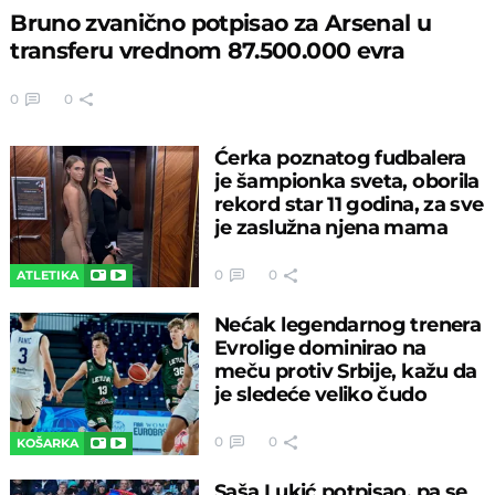
Bruno zvanično potpisao za Arsenal u
transferu vrednom 87.500.000 evra
0
0
Ćerka poznatog fudbalera
je šampionka sveta, oborila
rekord star 11 godina, za sve
je zaslužna njena mama
0
0
ATLETIKA
Nećak legendarnog trenera
Evrolige dominirao na
meču protiv Srbije, kažu da
je sledeće veliko čudo
0
0
KOŠARKA
Saša Lukić potpisao, pa se