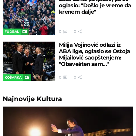
oglasio: "Došlo je vreme da
krenem dalje"
0
0
FUDBAL
Milija Vojinović odlazi iz
ABA lige, oglasio se Ostoja
Mijailović saopštenjem:
"Obavešten sam..."
0
0
KOŠARKA
Najnovije
Kultura