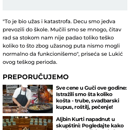
"To je bio užas i katastrofa. Decu smo jedva
prevozili do škole. Mučili smo se mnogo, čitav
rad sa stokom nam nije padao toliko teško
koliko to što zbog užasnog puta nismo mogli
normalno da funkcionišemo", priseća se Lukić
ovog teškog perioda.
PREPORUČUJEMO
Sve cene u Guči ove godine:
Istražili smo šta koliko
košta - trube, svadbarski
kupus, roštilj, pečenje!
Aljbin Kurti napadnut u
skupštini: Pogledajte kako