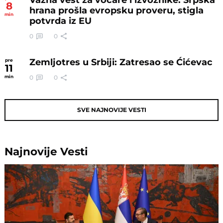
8
hrana prošla evropsku proveru, stigla
min
potvrda iz EU
0
0
Zemljotres u Srbiji: Zatresao se Ćićevac
pre
11
0
0
min
SVE NAJNOVIJE VESTI
Najnovije
Vesti