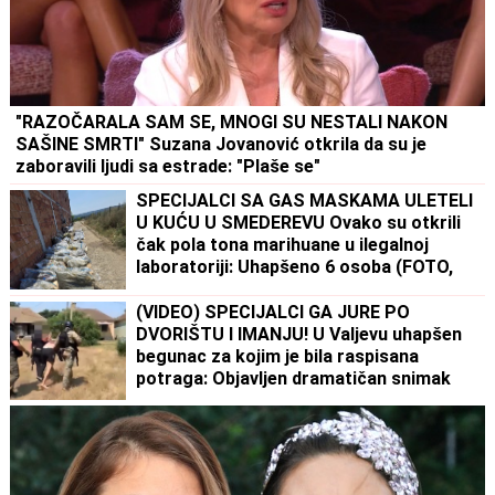
"RAZOČARALA SAM SE, MNOGI SU NESTALI NAKON
SAŠINE SMRTI" Suzana Jovanović otkrila da su je
zaboravili ljudi sa estrade: "Plaše se"
SPECIJALCI SA GAS MASKAMA ULETELI
U KUĆU U SMEDEREVU Ovako su otkrili
čak pola tona marihuane u ilegalnoj
laboratoriji: Uhapšeno 6 osoba (FOTO,
VIDEO)
(VIDEO) SPECIJALCI GA JURE PO
DVORIŠTU I IMANJU! U Valjevu uhapšen
begunac za kojim je bila raspisana
potraga: Objavljen dramatičan snimak
akcije