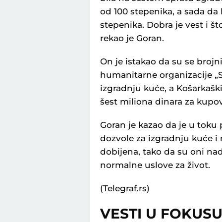
od 100 stepenika, a sada da
stepenika. Dobra je vest i š
rekao je Goran.
On je istakao da su se brojn
humanitarne organizacije „Sr
izgradnju kuće, a Košarkašk
šest miliona dinara za kupov
Goran je kazao da je u toku
dozvole za izgradnju kuće i
dobijena, tako da su oni n
normalne uslove za život.
(Telegraf.rs)
VESTI U FOKUS