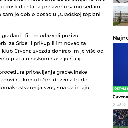
 bi došli do stana prelazimo samo sedam
to sam je dobio posao u „Gradskoj toplani“,
i građani i firme odazvali pozivu
Najn
bi za Srbe“ i prikupili im novac za
i klub Crvena zvezda donirao im je više od
inu placa u niškom naselju Čalije.
 procedura pribavljanja građevinske
 radovi će krenuti čim dozvola bude
adomak ostvarenja svog sna da imaju
OSTALI
Čuvena 
0
0
U