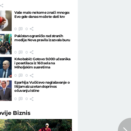
Vaše malo nekome znači mnogo:
Evo gde danas možete dati krv
0
0
Pakistan ograničio rad stranih
medija: Nova pravila izazvala buru
0
0
Krkobabić: Gotovo 9.000 učesnika
i posetilaca iz 160 sela na
Miholjskim susretima
0
0
Eparhija: Vučićevo naglašavanje o
litijamaizuzetan doprinos
očuvanju istine
0
0
ovije
Biznis