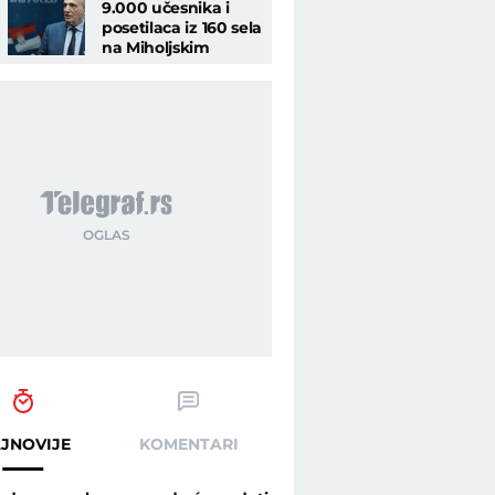
9.000 učesnika i
posetilaca iz 160 sela
na Miholjskim
susretima
JNOVIJE
KOMENTARI