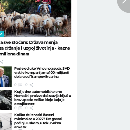
IZ
a sve stočare: Država menja
za držanje i uzgoj životinja - kazne
miliona dinara
Posle odluke Vrhovnog suda, SAD
vratile kompanijama 100 milijardi
dolara od Trampovih carina
0
0
Kraj jedne automobilske ere:
Nemački proizvođač stavlja ključ u
bravu posle velike ideje koja je
osvojila svet
0
0
Koliko će iznositi čuveni
minimalac u 2027? Pregovori
počinju uskoro, u toku važna
anketa!