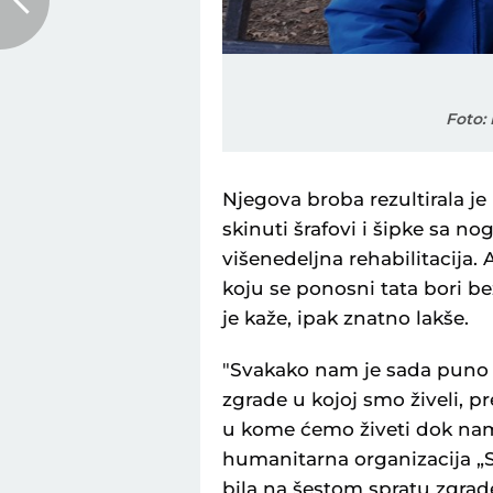
Foto:
Njegova broba rezultirala je
skinuti šrafovi i šipke sa n
višenedeljna rehabilitacija. 
koju se ponosni tata bori b
je kaže, ipak znatno lakše.
"Svakako nam je sada puno l
zgrade u kojoj smo živeli, p
u kome ćemo živeti dok nam
humanitarna organizacija „S
bila na šestom spratu zgrade