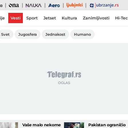
Ljubimci
Ona
Nauka
Aero
Ubrzanje
ije
Vesti
Sport
Jetset
Kultura
Zanimljivosti
Hi-Te
Svet
Jugosfera
Jednakost
Humano
Vaše malo nekome
Pakistan ograničio