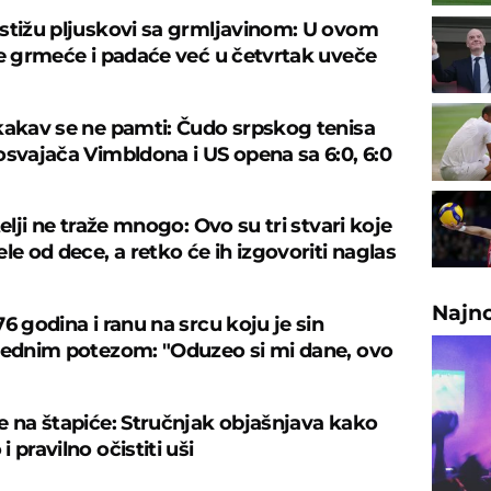
stižu pljuskovi sa grmljavinom: U ovom
je grmeće i padaće već u četvrtak uveče
kakav se ne pamti: Čudo srpskog tenisa
osvajača Vimbldona i US opena sa 6:0, 6:0
telji ne traže mnogo: Ovo su tri stvari koje
le od dece, a retko će ih izgovoriti naglas
Najn
6 godina i ranu na srcu koju je sin
jednim potezom: "Oduzeo si mi dane, ovo
e na štapiće: Stručnjak objašnjava kako
 pravilno očistiti uši