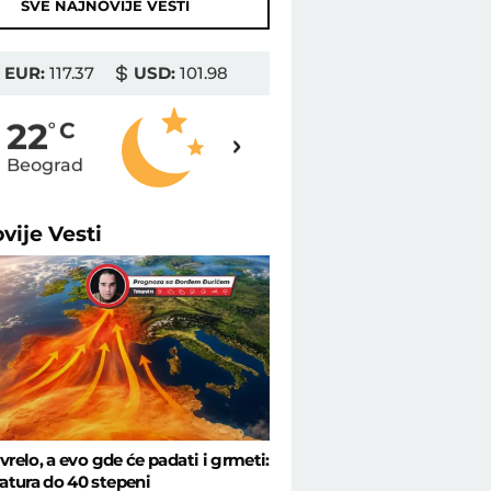
SVE NAJNOVIJE VESTI
EUR:
117.37
USD:
101.98
22
22
o
C
o
C
Beograd
Novi Sad
ovije
Vesti
 vrelo, a evo gde će padati i grmeti:
tura do 40 stepeni