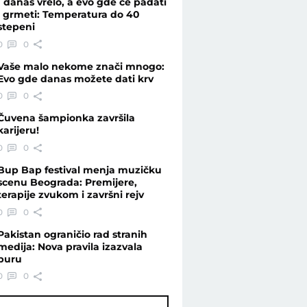
I danas vrelo, a evo gde će padati
i grmeti: Temperatura do 40
stepeni
 decu - Vesti - Telegraf.rs
0
0
Vaše malo nekome znači mnogo:
Evo gde danas možete dati krv
0
0
Čuvena šampionka završila
karijeru!
0
0
Bup Bap festival menja muzičku
scenu Beograda: Premijere,
terapije zvukom i završni rejv
0
0
Pakistan ograničio rad stranih
medija: Nova pravila izazvala
buru
0
0