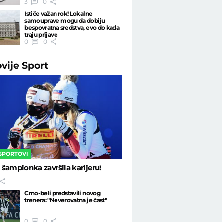
3
0
Ističe važan rok! Lokalne
samouprave mogu da dobiju
bespovratna sredstva, evo do kada
traju prijave
0
0
ovije
Sport
 SPORTOVI
šampionka završila karijeru!
Crno-beli predstavili novog
trenera: "Neverovatna je čast"
0
0