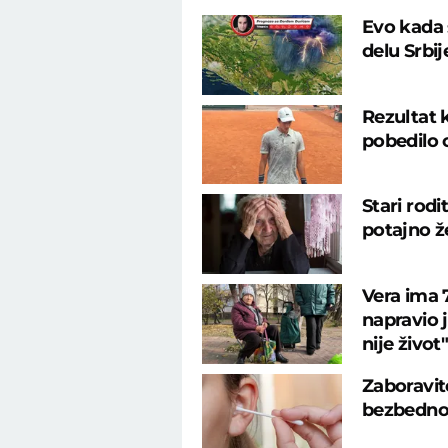
Evo kada 
delu Srbi
Rezultat 
pobedilo 
Stari rodi
potajno že
Vera ima 7
napravio 
nije život"
Zaboravit
bezbedno i