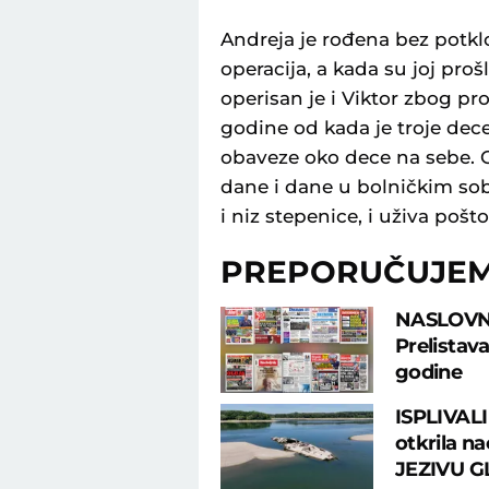
Andreja je rođena bez potklo
operacija, a kada su joj pro
operisan je i Viktor zbog p
godine od kada je troje dec
obaveze oko dece na sebe. On
dane i dane u bolničkim sob
i niz stepenice, i uživa poštov
PREPORUČUJE
NASLOVN
Prelistav
godine
ISPLIVALI
otkrila na
JEZIVU G