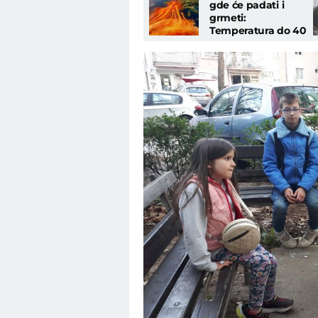
gde će padati i
grmeti:
Temperatura do 40
stepeni