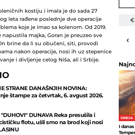
leničnih kostiju i imala je do sada 27
šlog leta rađene poslednje dve operacije
roblema koje je imao sa kolenom. Od 2019.
16
e napustila majka, Goran je preuzeo sve
o
C
 brine da li su obučeni, siti, provodi
Priština
ama nakon operacije, nosi ih uz stepenice
anje i divljenje celog Niša, ali i Srbije.
Najn
MO
E STRANE DANAŠNJIH NOVINA:
anje štampe za četvrtak, 6. avgust 2026.
 "DUHOVI" DUNAVA Reka presušila i
SRBIJA
cističku flotu, ušli smo na brod koji nosi
I danas
LASINU
Tempera