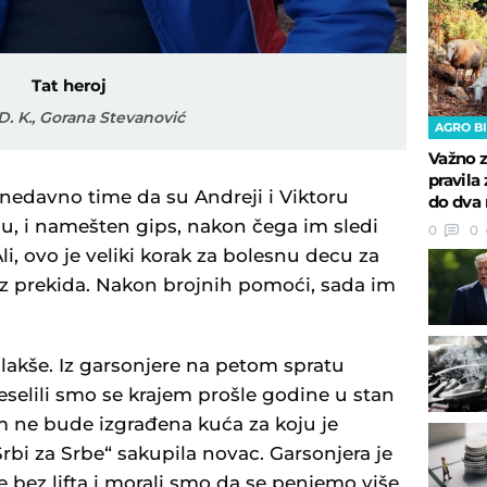
Tat heroj
 D. K., Gorana Stevanović
AGRO B
Važno z
pravila 
 nedavno time da su Andreji i Viktoru
do dva 
ogu, i namešten gips, nakon čega im sledi
0
0
Ali, ovo je veliki korak za bolesnu decu za
ez prekida. Nakon brojnih pomoći, sada im
akše. Iz garsonjere na petom spratu
reselili smo se krajem prošle godine u stan
 ne bude izgrađena kuća za koju je
rbi za Srbe“ sakupila novac. Garsonjera je
 bez lifta i morali smo da se penjemo više