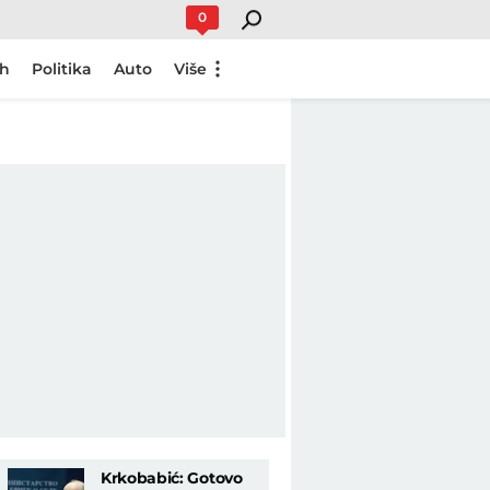
0
ch
Politika
Auto
Više
Krkobabić: Gotovo