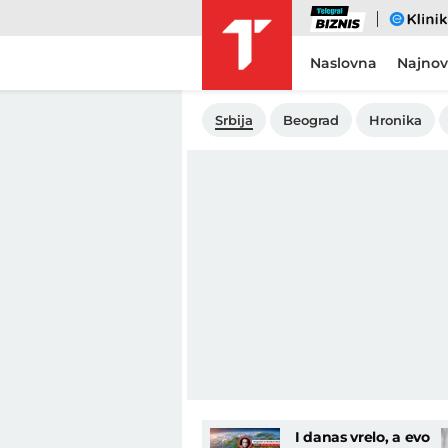
Biznis
eKlinika
Naslovna
Najnov
Srbija
Beograd
Hronika
I danas vrelo, a evo