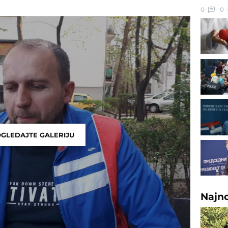
0
0
GLEDAJTE GALERIJU
Najn