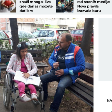
znači mnogo: Evo
rad stranih medija:
gde danas možete
Nova pravila
dati krv
izazvala buru
NA