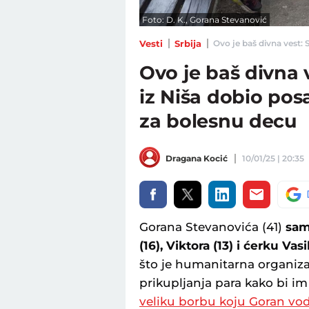
Foto: D. K., Gorana Stevanović
Vesti
Srbija
Ovo je baš divna vest: S
Ovo je baš divna 
iz Niša dobio posa
za bolesnu decu
Dragana Kocić
10/01/25 | 20:35
Gorana Stevanovića (41)
sam
(16), Viktora (13) i ćerku Vasil
što je humanitarna organizac
prikupljanja para kako bi im
veliku borbu koju Goran vod