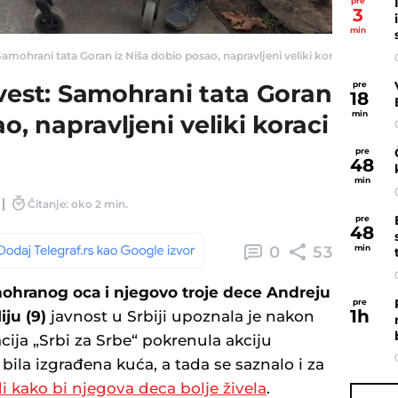
pre
3
min
amohrani tata Goran iz Niša dobio posao, napravljeni veliki koraci za bolesnu
pre
vest: Samohrani tata Goran
18
min
o, napravljeni veliki koraci
pre
48
min
Čitanje: oko 2 min.
pre
48
0
53
min
ohranog oca i njegovo troje dece Andreju
pre
1
h
iju (9)
javnost u Srbiji upoznala je nakon
ija „Srbi za Srbe“ pokrenula akciju
 bila izgrađena kuća, a tada se saznalo i za
i kako bi njegova deca bolje živela
.