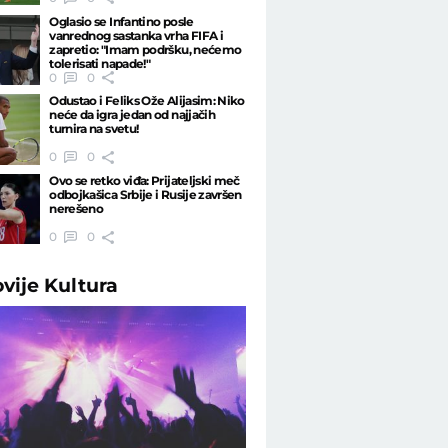
Oglasio se Infantino posle
vanrednog sastanka vrha FIFA i
zapretio: "Imam podršku, nećemo
tolerisati napade!"
0
0
Odustao i Feliks Ože Alijasim: Niko
neće da igra jedan od najjačih
turnira na svetu!
0
0
Ovo se retko viđa: Prijateljski meč
odbojkašica Srbije i Rusije završen
nerešeno
0
0
ovije
Kultura