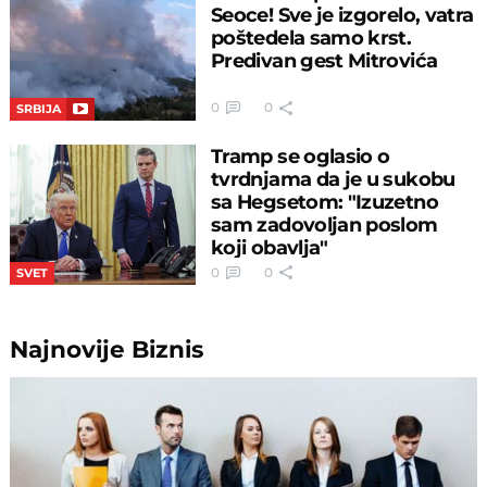
Seoce! Sve je izgorelo, vatra
poštedela samo krst.
Predivan gest Mitrovića
0
0
SRBIJA
Tramp se oglasio o
tvrdnjama da je u sukobu
sa Hegsetom: "Izuzetno
sam zadovoljan poslom
koji obavlja"
0
0
SVET
Najnovije
Biznis