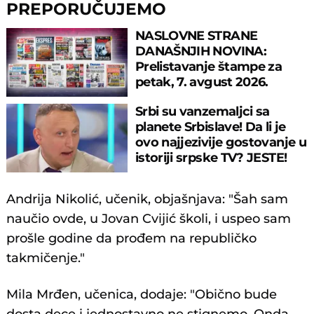
PREPORUČUJEMO
NASLOVNE STRANE
DANAŠNJIH NOVINA:
Prelistavanje štampe za
petak, 7. avgust 2026.
godine
Srbi su vanzemaljci sa
planete Srbislave! Da li je
ovo najjezivije gostovanje u
istoriji srpske TV? JESTE!
Andrija Nikolić, učenik, objašnjava: "Šah sam
naučio ovde, u Jovan Cvijić školi, i uspeo sam
prošle godine da prođem na republičko
takmičenje."
Mila Mrđen, učenica, dodaje: "Obično bude