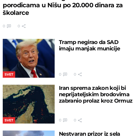
porodicama u Nišu po 20.000 dinara za
školarce
0
0
Tramp negirao da SAD
imaju manjak municije
0
0
SVET
Iran sprema zakon koji bi
neprijateljskim brodovima
zabranio prolaz kroz Ormuz
0
0
SVET
Nestvaran prizor iz sela