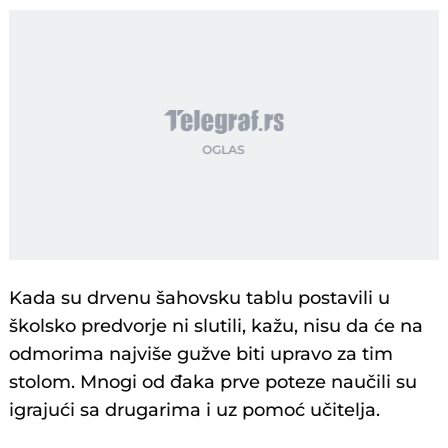
Kada su drvenu šahovsku tablu postavili u
školsko predvorje ni slutili, kažu, nisu da će na
odmorima najviše gužve biti upravo za tim
stolom. Mnogi od đaka prve poteze naučili su
igrajući sa drugarima i uz pomoć učitelja.