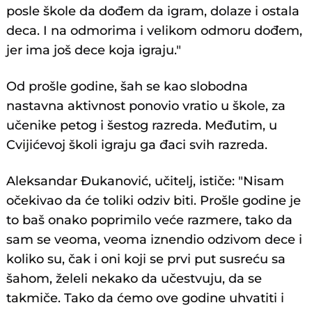
posle škole da dođem da igram, dolaze i ostala
deca. I na odmorima i velikom odmoru dođem,
jer ima još dece koja igraju."
Od prošle godine, šah se kao slobodna
nastavna aktivnost ponovio vratio u škole, za
učenike petog i šestog razreda. Međutim, u
Cvijićevoj školi igraju ga đaci svih razreda.
Aleksandar Đukanović, učitelj, ističe: "Nisam
očekivao da će toliki odziv biti. Prošle godine je
to baš onako poprimilo veće razmere, tako da
sam se veoma, veoma iznendio odzivom dece i
koliko su, čak i oni koji se prvi put susreću sa
šahom, želeli nekako da učestvuju, da se
takmiče. Tako da ćemo ove godine uhvatiti i