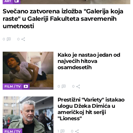
ART
Svečano zatvorena izložba "Galerija koja
raste" u Galeriji Fakulteta savremenih
umetnosti
0
0
Kako je nastao jedan od
najvećih hitova
osamdesetih
0
0
FILM / TV
Prestižni "Variety" istakao
ulogu Džeka Dimića u
američkoj hit seriji
"Lioness"
1
0
FILM / TV