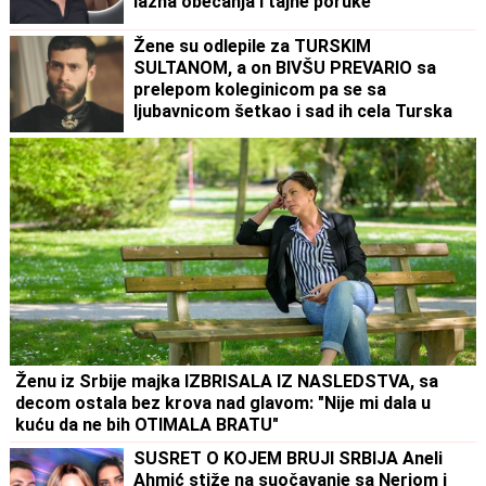
lažna obećanja i tajne poruke
Žene su odlepile za TURSKIM
SULTANOM, a on BIVŠU PREVARIO sa
prelepom koleginicom pa se sa
ljubavnicom šetkao i sad ih cela Turska
gleda u intimnim scenama: Važio za
mirnog momka, a onda su počeli
skandali
Ženu iz Srbije majka IZBRISALA IZ NASLEDSTVA, sa
decom ostala bez krova nad glavom: "Nije mi dala u
kuću da ne bih OTIMALA BRATU"
SUSRET O KOJEM BRUJI SRBIJA Aneli
Ahmić stiže na suočavanje sa Neriom i