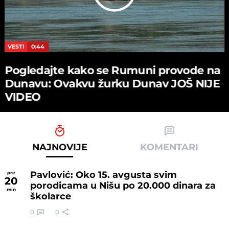
VESTI
0:44
Pogledajte kako se Rumuni provode na
Dunavu: Ovakvu žurku Dunav JOŠ NIJE
VIDEO
NAJNOVIJE
KOMENTARI
Pavlović: Oko 15. avgusta svim
pre
20
porodicama u Nišu po 20.000 dinara za
min
školarce
0
0