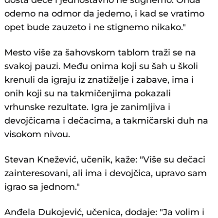
dosta dece i jednostavno ne stignemo. Onda
odemo na odmor da jedemo, i kad se vratimo
opet bude zauzeto i ne stignemo nikako."
Mesto više za šahovskom tablom traži se na
svakoj pauzi. Među onima koji su šah u školi
krenuli da igraju iz znatiželje i zabave, ima i
onih koji su na takmičenjima pokazali
vrhunske rezultate. Igra je zanimljiva i
devojčicama i dečacima, a takmičarski duh na
visokom nivou.
Stevan Knežević, učenik, kaže: "Više su dečaci
zainteresovani, ali ima i devojčica, upravo sam
igrao sa jednom."
Anđela Dukojević, učenica, dodaje: "Ja volim i