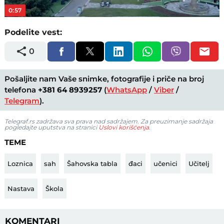
0:57
Podelite vest:
0
Pošaljite nam Vaše snimke, fotografije i priče na broj
telefona
+381 64 8939257
(
WhatsApp
/
Viber
/
Telegram
).
Telegraf.rs zadržava sva prava nad sadržajem. Za preuzimanje sadržaja
pogledajte uputstva na stranici
Uslovi korišćenja
.
TEME
Loznica
sah
Šahovska tabla
đaci
učenici
Učitelj
Nastava
Škola
KOMENTARI