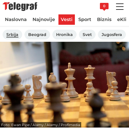
0
Naslovna
Najnovije
Vesti
Sport
Biznis
eKli
Srbija
Beograd
Hronika
Svet
Jugosfera
Foto: Ewan Pipe / Alamy / Alamy / Profimedia