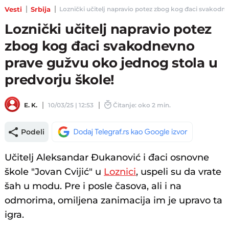
Vesti
Srbija
Loznički učitelj napravio potez zbog kog đaci svakodnev
Loznički učitelj napravio potez
zbog kog đaci svakodnevno
prave gužvu oko jednog stola u
predvorju škole!
E. K.
10/03/25 | 12:53
Čitanje: oko 2 min.
Podeli
Učitelj Aleksandar Đukanović i đaci osnovne
škole "Jovan Cvijić" u
Loznici
, uspeli su da vrate
šah u modu. Pre i posle časova, ali i na
odmorima, omiljena zanimacija im je upravo ta
igra.