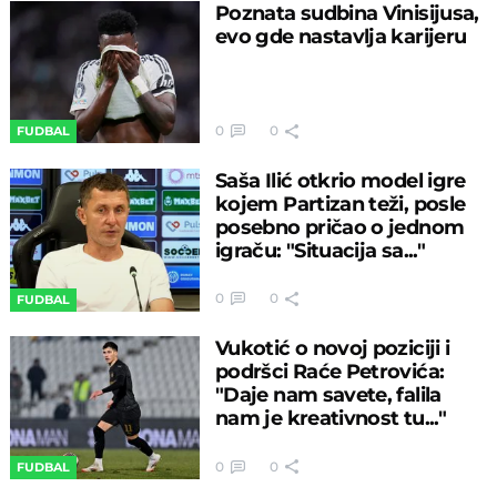
Poznata sudbina Vinisijusa,
evo gde nastavlja karijeru
0
0
FUDBAL
Saša Ilić otkrio model igre
kojem Partizan teži, posle
posebno pričao o jednom
igraču: "Situacija sa..."
0
0
FUDBAL
Vukotić o novoj poziciji i
podršci Raće Petrovića:
"Daje nam savete, falila
nam je kreativnost tu..."
0
0
FUDBAL