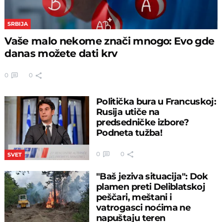
SRBIJA
Vaše malo nekome znači mnogo: Evo gde
danas možete dati krv
0
0
Politička bura u Francuskoj:
Rusija utiče na
predsedničke izbore?
Podneta tužba!
0
0
SVET
"Baš jeziva situacija": Dok
plamen preti Deliblatskoj
peščari, meštani i
vatrogasci noćima ne
napuštaju teren