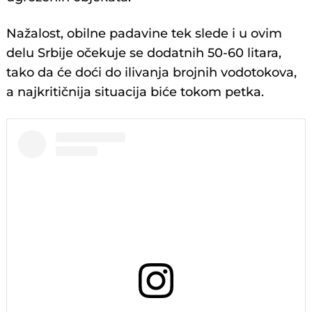
Nažalost, obilne padavine tek slede i u ovim
delu Srbije očekuje se dodatnih 50-60 litara,
tako da će doći do ilivanja brojnih vodotokova,
a najkritičnija situacija biće tokom petka.