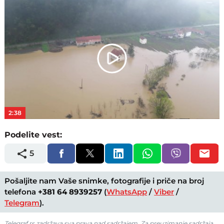
Play
Video
2:38
Podelite vest:
5
Pošaljite nam Vaše snimke, fotografije i priče na broj
telefona
+381 64 8939257
(
WhatsApp
/
Viber
/
Telegram
).
Telegraf.rs zadržava sva prava nad sadržajem. Za preuzimanje sadržaja