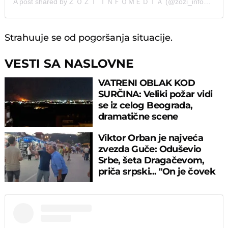
A post shared by Ž ＯＺＩ ＩＮＦＯＭＥＤＩＡ (@zozi_infomedia)
Strahuuje se od pogoršanja situacije.
VESTI SA NASLOVNE
VATRENI OBLAK KOD
SURČINA: Veliki požar vidi
se iz celog Beograda,
dramatične scene
uznemirile prestonicu
Viktor Orban je najveća
zvezda Guče: Oduševio
Srbe, šeta Dragačevom,
priča srpski... "On je čovek
legenda"