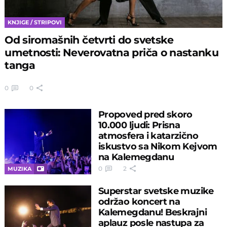
KNJIGE / STRIPOVI
Od siromašnih četvrti do svetske
umetnosti: Neverovatna priča o nastanku
tanga
0
0
Propoved pred skoro
10.000 ljudi: Prisna
atmosfera i katarzično
iskustvo sa Nikom Kejvom
na Kalemegdanu
0
2
MUZIKA
Superstar svetske muzike
održao koncert na
Kalemegdanu! Beskrajni
aplauz posle nastupa za