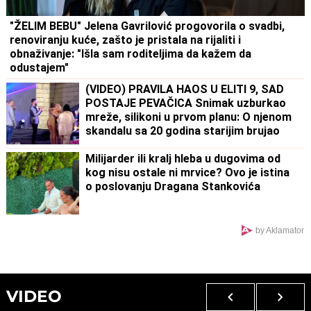
"ŽELIM BEBU" Jelena Gavrilović progovorila o svadbi,
renoviranju kuće, zašto je pristala na rijaliti i
obnaživanje: "Išla sam roditeljima da kažem da
odustajem"
(VIDEO) PRAVILA HAOS U ELITI 9, SAD
POSTAJE PEVAČICA Snimak uzburkao
mreže, silikoni u prvom planu: O njenom
skandalu sa 20 godina starijim brujao
Balkan
Milijarder ili kralj hleba u dugovima od
kog nisu ostale ni mrvice? Ovo je istina
o poslovanju Dragana Stankovića
by Aklamator
VIDEO