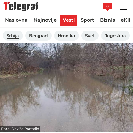
0
Naslovna
Najnovije
Vesti
Sport
Biznis
eKli
Srbija
Beograd
Hronika
Svet
Jugosfera
Foto: Slaviša Pantelić