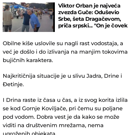
Viktor Orban je najveća
zvezda Guče: Oduševio
Srbe, šeta Dragačevom,
priča srpski... "On je čovek
legenda"
Obilne kiše uslovile su nagli rast vodostaja, a
već je došlo i do izlivanja na manjim tokovima
bujičnih karaktera.
Najkritičnija situacije je u slivu Jadra, Drine i
Đetinje.
I Drina raste iz časa u čas, a iz svog korita izlila
se kod Gornje Koviljače, pri čemu su poljane
pod vodom. Dobra vest je da kako se može
viditi na društvenim mrežama, nema
ugroženih objekata.