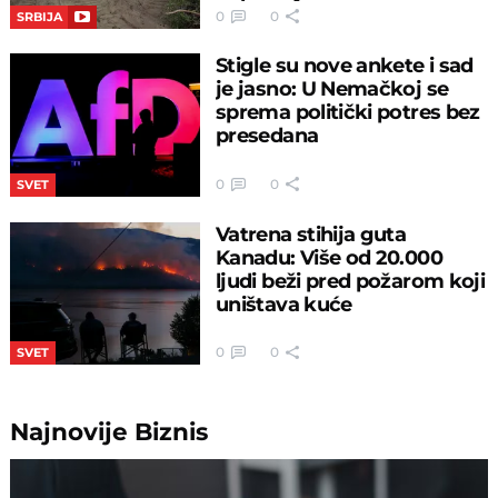
0
0
SRBIJA
Stigle su nove ankete i sad
je jasno: U Nemačkoj se
sprema politički potres bez
presedana
0
0
SVET
Vatrena stihija guta
Kanadu: Više od 20.000
ljudi beži pred požarom koji
uništava kuće
0
0
SVET
Najnovije
Biznis