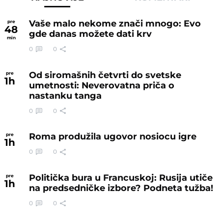
Vaše malo nekome znači mnogo: Evo
pre
48
gde danas možete dati krv
min
0
0
Od siromašnih četvrti do svetske
pre
1
h
umetnosti: Neverovatna priča o
nastanku tanga
0
0
Roma produžila ugovor nosiocu igre
pre
1
h
0
0
Politička bura u Francuskoj: Rusija utiče
pre
1
h
na predsedničke izbore? Podneta tužba!
0
0