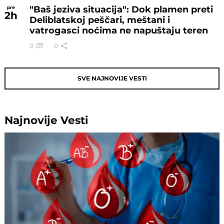
"Baš jeziva situacija": Dok plamen preti
pre
2
h
Deliblatskoj peščari, meštani i
vatrogasci noćima ne napuštaju teren
0
0
SVE NAJNOVIJE VESTI
Najnovije
Vesti