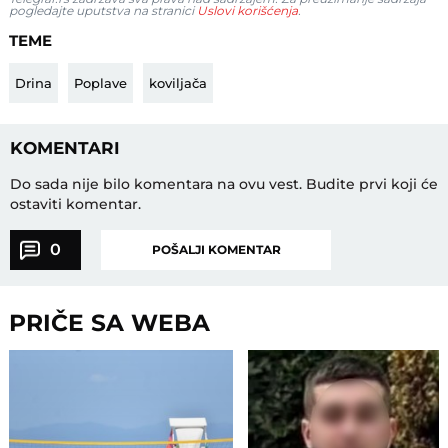
pogledajte uputstva na stranici
Uslovi korišćenja
.
TEME
Drina
Poplave
koviljača
KOMENTARI
Do sada nije bilo komentara na ovu vest.
Budite prvi koji će
ostaviti komentar.
0
POŠALJI KOMENTAR
PRIČE SA WEBA