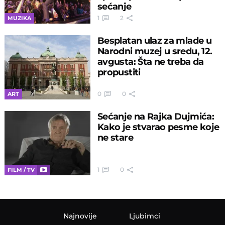
sećanje
1
2
MUZIKA
Besplatan ulaz za mlade u
Narodni muzej u sredu, 12.
avgusta: Šta ne treba da
propustiti
0
0
ART
Sećanje na Rajka Dujmića:
Kako je stvarao pesme koje
ne stare
1
0
FILM / TV
Najnovije
Ljubimci