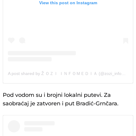
View this post on Instagram
A post shared by Ž ＯＺＩ ＩＮＦＯＭＥＤＩＡ (@zozi_infomedia)
Pod vodom su i brojni lokalni putevi. Za
saobraćaj je zatvoren i put Bradić-Grnčara.