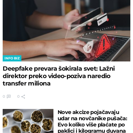
INFO BIZ
Deepfake prevara šokirala svet: Lažni
direktor preko video-poziva naredio
transfer miliona
0
0
Nove akcize pojačavaju
udar na novčanike pušača:
Evo koliko više plaćate po
paklici i kilogramu duvana