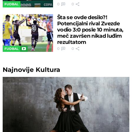
0
0
FUDBAL
Šta se ovde desilo?!
Potencijalni rival Zvezde
vodio 3:0 posle 10 minuta,
meč završen nikad luđim
rezultatom
0
0
FUDBAL
Najnovije
Kultura