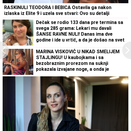
RASKINULI TEODORA I BEBICA Ostavila ga nakon
izlaska iz Elite 9 i uzela sve stvari: Ovo su detalji
Dečak se rodio 133 dana pre termina sa
svega 285 grama: Lekari mu davali
ŠANSE RAVNE NULI! Danas ima dve
godine i ide u vrtić, a da je došao na svet
DAN RANIJE, sudbina bi imala mnogo
lošiji scenario
MARINA VISKOVIĆ U NIKAD SMELIJEM
STAJLINGU! U kaubojkama i sa
bezobraznim prorezom na suknji
pokazala izvajane noge, a onda je
sevnulo i više nego što je planirala
(Foto)