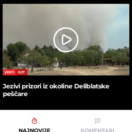
VESTI
0:27
Jezivi prizori iz okoline Deliblatske
peščare
NAJNOVIJE
KOMENTARI