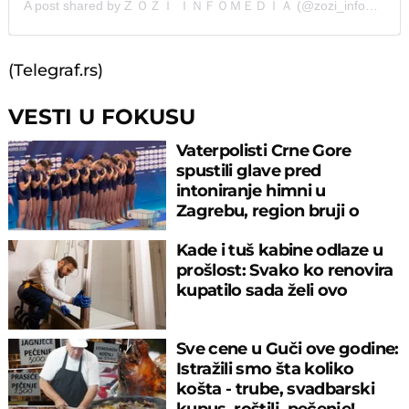
A post shared by Ž ＯＺＩ ＩＮＦＯＭＥＤＩＡ (@zozi_infomedia)
(Telegraf.rs)
VESTI U FOKUSU
Vaterpolisti Crne Gore
spustili glave pred
intoniranje himni u
Zagrebu, region bruji o
velikom propustu
Kade i tuš kabine odlaze u
prošlost: Svako ko renovira
kupatilo sada želi ovo
Sve cene u Guči ove godine:
Istražili smo šta koliko
košta - trube, svadbarski
kupus, roštilj, pečenje!