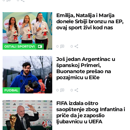
Emilija, Natalija i Marija
donele Srbiji bronzu na EP,
ovaj sport živi kod nas
0
0
OSTALI SPORTOVI
Još jedan Argentinac u
španskoj Primeri,
Buonanote prešao na
pozajmicu u Elče
0
0
FUDBAL
FIFA izdala oštro
saopštenje zbog Infantina i
priče da je zaposlio
ljubavnicu u UEFA