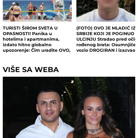
TURISTI ŠIROM SVETA U
(FOTO) OVO JE MLADIĆ IZ
OPASNOSTI! Panika u
SRBIJE KOJI JE POGINUO 
hotelima i apartmanima,
ULCINJU Stradao pred oči
izdato hitno globalno
rođenog brata: Osumnjičen
upozorenje: Čim uradite OVO,
vozio DROGIRAN i izazvao
postajete meta opasnog
nesreću
napada!
VIŠE SA WEBA