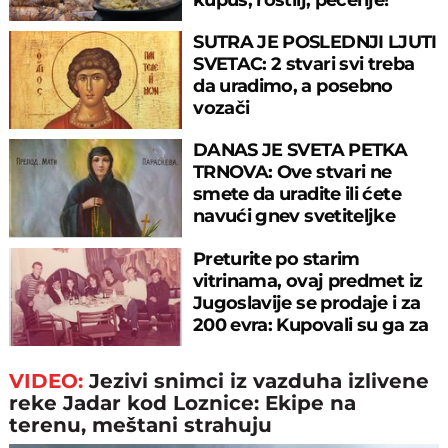
SUTRA JE POSLEDNJI LJUTI
SVETAC: 2 stvari svi treba
da uradimo, a posebno
vozači
DANAS JE SVETA PETKA
TRNOVA: Ove stvari ne
smete da uradite ili ćete
navući gnev svetiteljke
Preturite po starim
vitrinama, ovaj predmet iz
Jugoslavije se prodaje i za
200 evra: Kupovali su ga za
sitniš
VIDEO:
Jezivi snimci iz vazduha izlivene
reke Jadar kod Loznice: Ekipe na
terenu, meštani strahuju