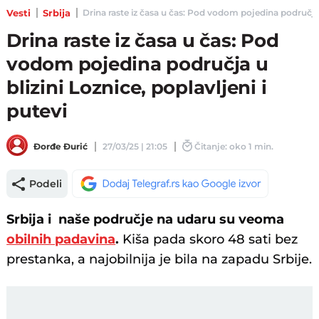
Vesti
Srbija
Drina raste iz časa u čas: Pod vodom pojedina područja u b
Drina raste iz časa u čas: Pod
vodom pojedina područja u
blizini Loznice, poplavljeni i
putevi
Đorđe Đurić
27/03/25 | 21:05
Čitanje: oko 1 min.
Podeli
Srbija i naše područje na udaru su veoma
obilnih padavina
.
Kiša pada skoro 48 sati bez
prestanka, a najobilnija je bila na zapadu Srbije.