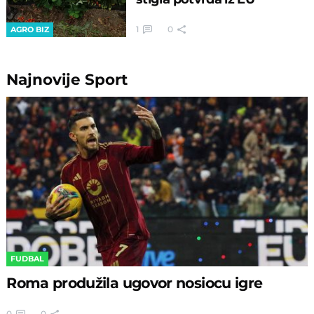
1
0
AGRO BIZ
Najnovije
Sport
FUDBAL
Roma produžila ugovor nosiocu igre
0
0