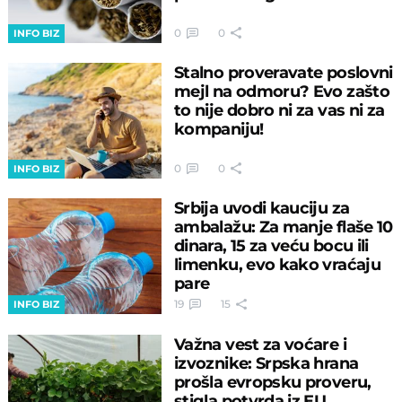
0
0
INFO BIZ
Stalno proveravate poslovni
mejl na odmoru? Evo zašto
to nije dobro ni za vas ni za
kompaniju!
0
0
INFO BIZ
Srbija uvodi kauciju za
ambalažu: Za manje flaše 10
dinara, 15 za veću bocu ili
limenku, evo kako vraćaju
pare
19
15
INFO BIZ
Važna vest za voćare i
izvoznike: Srpska hrana
prošla evropsku proveru,
stigla potvrda iz EU