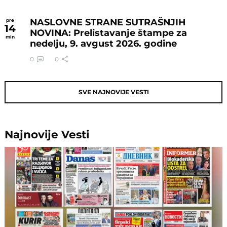
NASLOVNE STRANE SUTRAŠNJIH
pre
14
NOVINA: Prelistavanje štampe za
min
nedelju, 9. avgust 2026. godine
0
0
SVE NAJNOVIJE VESTI
Najnovije
Vesti