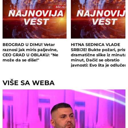
BEOGRAD U DIMU! Vetar
HITNA SEDNICA VLADE
raznosi jak miris paljevine,
SRBIJE! Bukte požari, prist
CEO GRAD U OBLAKU: "Ne
dramatične slike iz minuta
može da se diše!"
minut, Dačić se obratio
javnosti: Evo šta je odluče
VIŠE SA WEBA