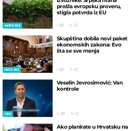
izvoznike: Srpska hrana
prošla evropsku proveru,
stigla potvrda iz EU
1
0
AGRO BIZ
Skupština dobila novi paket
ekonomskih zakona: Evo
šta se sve menja
1
0
INFO BIZ
Veselin Jevrosimović: Van
kontrole
0
0
CEO
Ako planirate u Hrvatsku na