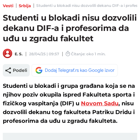
Vesti
Srbija
Studenti u blokadi nisu dozvolili dekanu DIF-a i profesor
Studenti u blokadi nisu dozvolili
dekanu DIF-a i profesorima da
uđu u zgradu fakultet
E. S.
28/04/25 | 09:57
Čitanje: oko 1 min.
Podeli
Studenti u blokadi i grupa građana koja se na
njihov poziv okupila ispred Fakulteta sporta i
fizičkog vaspitanja (DIF) u
Novom Sadu
, nisu
dozvolili dekanu tog fakulteta Patriku Dridu i
profesorima da uđu u zgradu fakulteta.