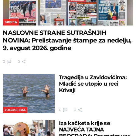
SRBIJA
NASLOVNE STRANE SUTRAŠNJIH
NOVINA: Prelistavanje štampe za nedelju,
9. avgust 2026. godine
0
0
Tragedija u Zavidovićima:
Mladić se utopio u reci
Krivaji
0
0
JUGOSFERA
Iza kačketa krije se
NAJVEĆA TAJNA
BEOGRADA: Posmatra vas