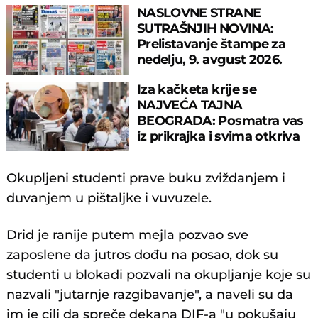
NASLOVNE STRANE
SUTRAŠNJIH NOVINA:
Prelistavanje štampe za
nedelju, 9. avgust 2026.
godine
Iza kačketa krije se
NAJVEĆA TAJNA
BEOGRADA: Posmatra vas
iz prikrajka i svima otkriva
tajne vaše duše
Okupljeni studenti prave buku zviždanjem i
duvanjem u pištaljke i vuvuzele.
Drid je ranije putem mejla pozvao sve
zaposlene da jutros dođu na posao, dok su
studenti u blokadi pozvali na okupljanje koje su
nazvali "jutarnje razgibavanje", a naveli su da
im je cilj da spreče dekana DIF-a "u pokušaju