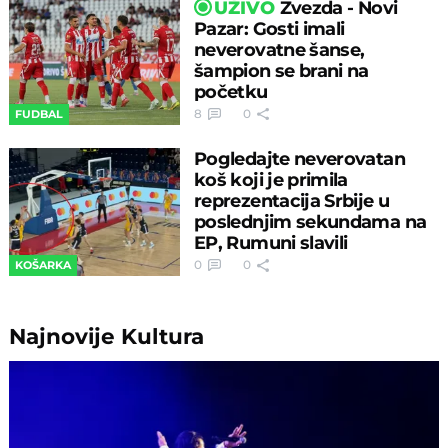
UŽIVO
Zvezda - Novi
Pazar: Gosti imali
neverovatne šanse,
šampion se brani na
početku
8
0
FUDBAL
Pogledajte neverovatan
koš koji je primila
reprezentacija Srbije u
poslednjim sekundama na
EP, Rumuni slavili
0
0
KOŠARKA
Najnovije
Kultura