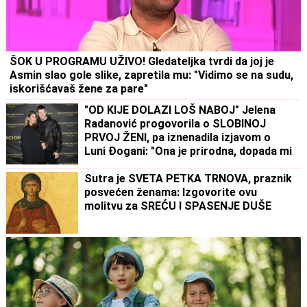
ŠOK U PROGRAMU UŽIVO! Gledateljka tvrdi da joj je
Asmin slao gole slike, zapretila mu: "Vidimo se na sudu,
iskorišćavaš žene za pare"
"OD KIJE DOLAZI LOŠ NABOJ" Jelena
Radanović progovorila o SLOBINOJ
PRVOJ ŽENI, pa iznenadila izjavom o
Luni Đogani: "Ona je prirodna, dopada mi
se"
Sutra je SVETA PETKA TRNOVA, praznik
posvećen ženama: Izgovorite ovu
molitvu za SREĆU I SPASENJE DUŠE