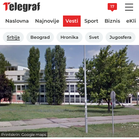
17
Naslovna
Najnovije
Vesti
Sport
Biznis
eKli
Srbija
Beograd
Hronika
Svet
Jugosfera
Printskrin: Google maps