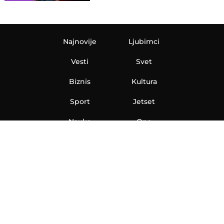
Najnovije
Ljubimci
Vesti
Svet
Biznis
Kultura
Sport
Jetset
Nauka
Ona
Aero
Zanimljivosti
eKlinika
Hi-Tech
Auto
Plantbased
Ubrzanje
Telegraf TV