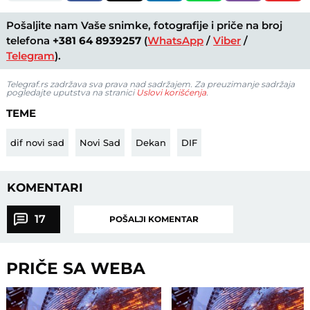
Pošaljite nam Vaše snimke, fotografije i priče na broj
telefona
+381 64 8939257
(
WhatsApp
/
Viber
/
Telegram
).
Telegraf.rs zadržava sva prava nad sadržajem. Za preuzimanje sadržaja
pogledajte uputstva na stranici
Uslovi korišćenja
.
TEME
dif novi sad
Novi Sad
Dekan
DIF
KOMENTARI
17
POŠALJI KOMENTAR
PRIČE SA WEBA