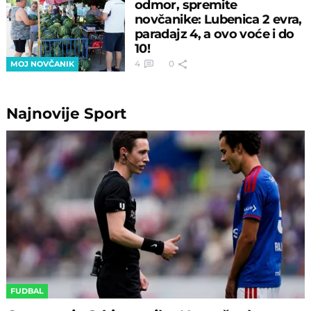
odmor, spremite
novčanike: Lubenica 2 evra,
paradajz 4, a ovo voće i do
10!
4
0
MOJ NOVČANIK
Najnovije
Sport
FUDBAL