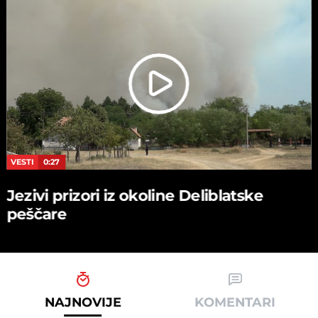
VESTI
0:27
Jezivi prizori iz okoline Deliblatske
peščare
NAJNOVIJE
KOMENTARI