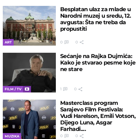
Besplatan ulaz za mlade u
Narodni muzej u sredu, 12.
avgusta: Šta ne treba da
propustiti
0
0
ART
Sećanje na Rajka Dujmića:
Kako je stvarao pesme koje
ne stare
1
0
FILM / TV
Masterclass program
Sarajevo Film Festivala:
Vudi Harelson, Emili Votson,
Dijego Luna, Asgar
Farhadi....
0
0
MUZIKA