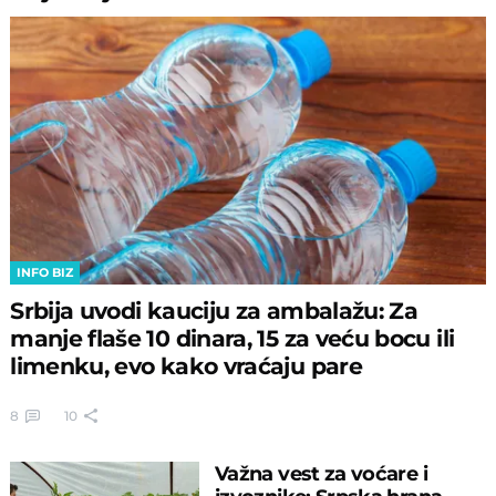
INFO BIZ
Srbija uvodi kauciju za ambalažu: Za
manje flaše 10 dinara, 15 za veću bocu ili
limenku, evo kako vraćaju pare
8
10
Važna vest za voćare i