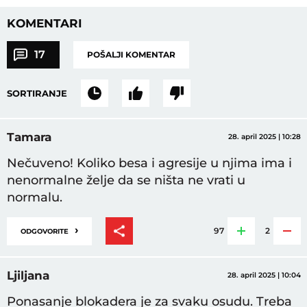
KOMENTARI
17
POŠALJI KOMENTAR
SORTIRANJE
Tamara
28. april 2025 | 10:28
Nečuveno! Koliko besa i agresije u njima ima i
nenormalne želje da se ništa ne vrati u
normalu.
›
97
2
ODGOVORITE
Ljiljana
28. april 2025 | 10:04
Ponasanje blokadera je za svaku osudu. Treba