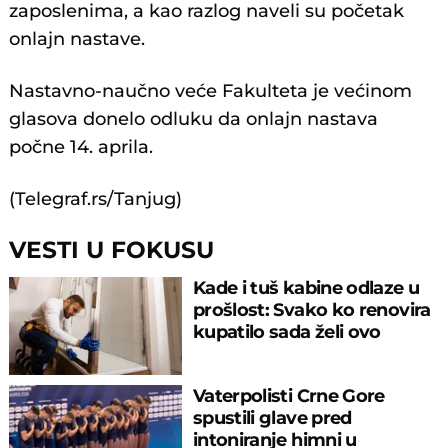
zaposlenima, a kao razlog naveli su početak
onlajn nastave.
Nastavno-naučno veće Fakulteta je većinom
glasova donelo odluku da onlajn nastava
počne 14. aprila.
(Telegraf.rs/Tanjug)
VESTI U FOKUSU
Kade i tuš kabine odlaze u
prošlost: Svako ko renovira
kupatilo sada želi ovo
Vaterpolisti Crne Gore
spustili glave pred
intoniranje himni u