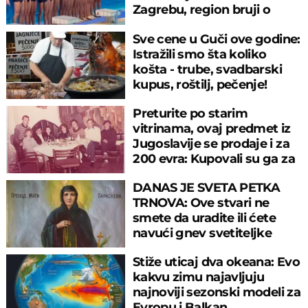
Zagrebu, region bruji o
velikom propustu
Sve cene u Guči ove godine:
Istražili smo šta koliko
košta - trube, svadbarski
kupus, roštilj, pečenje!
Preturite po starim
vitrinama, ovaj predmet iz
Jugoslavije se prodaje i za
200 evra: Kupovali su ga za
sitniš
DANAS JE SVETA PETKA
TRNOVA: Ove stvari ne
smete da uradite ili ćete
navući gnev svetiteljke
Stiže uticaj dva okeana: Evo
kakvu zimu najavljuju
najnoviji sezonski modeli za
Evropu i Balkan