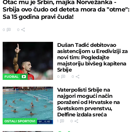
Otac mu je Srbin, majka Norvežanka -
Srbija ovo čudo od deteta mora da "otme":
Sa 15 godina pravi čuda!
0
0
Dušan Tadić debitovao
asistencijom u Erediviziji za
novi tim: Pogledajte
majstoriju bivšeg kapitena
Srbije
0
0
FUDBAL
Vaterpolisti Srbije na
najgori mogući način
poraženi od Hrvatske na
Svetskom prvenstvu,
Delfine izdala sreća
1
0
OSTALI SPORTOVI