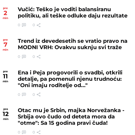
Vučić: Teško je voditi balansiranu
pre
2
politiku, ali teške odluke daju rezultate
min
0
0
Trend iz devedesetih se vratio pravo na
pre
7
MODNI VRH: Ovakvu suknju svi traže
min
0
0
Ena i Peja progovorili o svadbi, otkrili
pre
11
detalje, pa pomenuli njenu trudnoću:
min
"Oni imaju roditelje od..."
0
0
Otac mu je Srbin, majka Norvežanka -
pre
12
Srbija ovo čudo od deteta mora da
min
"otme": Sa 15 godina pravi čuda!
0
0