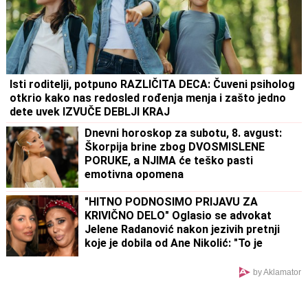
Isti roditelji, potpuno RAZLIČITA DECA: Čuveni psiholog
otkrio kako nas redosled rođenja menja i zašto jedno
dete uvek IZVUČE DEBLJI KRAJ
Dnevni horoskop za subotu, 8. avgust:
Škorpija brine zbog DVOSMISLENE
PORUKE, a NJIMA će teško pasti
emotivna opomena
"HITNO PODNOSIMO PRIJAVU ZA
KRIVIČNO DELO" Oglasio se advokat
Jelene Radanović nakon jezivih pretnji
koje je dobila od Ane Nikolić: "To je
sramno"
by Aklamator