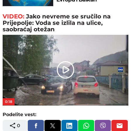
VIDEO:
Jako nevreme se sručilo na
Prijepolje: Voda se izlila na ulice,
saobraćaj otežan
Play
Video
0:18
Podelite vest:
0