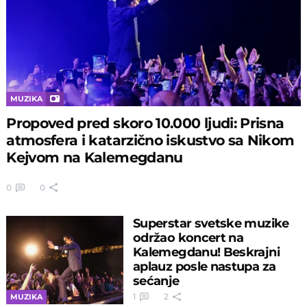
MUZIKA
Propoved pred skoro 10.000 ljudi: Prisna
atmosfera i katarzično iskustvo sa Nikom
Kejvom na Kalemegdanu
0
0
Superstar svetske muzike
održao koncert na
Kalemegdanu! Beskrajni
aplauz posle nastupa za
sećanje
1
2
MUZIKA