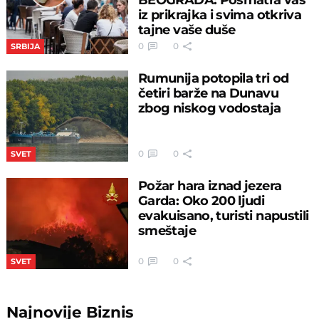
iz prikrajka i svima otkriva
tajne vaše duše
0
0
SRBIJA
Rumunija potopila tri od
četiri barže na Dunavu
zbog niskog vodostaja
0
0
SVET
Požar hara iznad jezera
Garda: Oko 200 ljudi
evakuisano, turisti napustili
smeštaje
0
0
SVET
Najnovije
Biznis