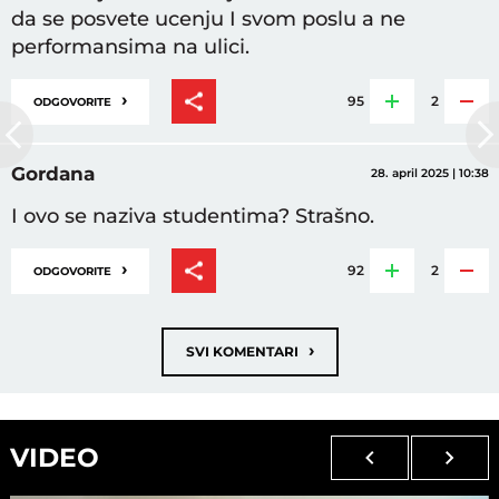
da se posvete ucenju I svom poslu a ne
performansima na ulici.
›
95
2
ODGOVORITE
Gordana
28. april 2025 | 10:38
I ovo se naziva studentima? Strašno.
›
92
2
ODGOVORITE
›
SVI KOMENTARI
VIDEO