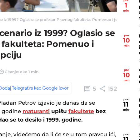
pre
1
min
 iz 1999? Oglasio se profesor Pravnog fakulteta: Pomenuo i jednu radikalnu 
enario iz 1999? Oglasio se
pre
10
 fakulteta: Pomenuo i
min
pciju
pre
Čitanje: oko 1 min.
10
min
5
152
pre
ladan Petrov izjavio je danas da se
11
min
e godine
maturanti
upišu
fakultete
bez
ao se to desilo i 1999. godine.
nje, videćemo da li će se u tom pravcu ići,
pre
11