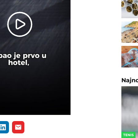
Play
Video
Najn
TENIS