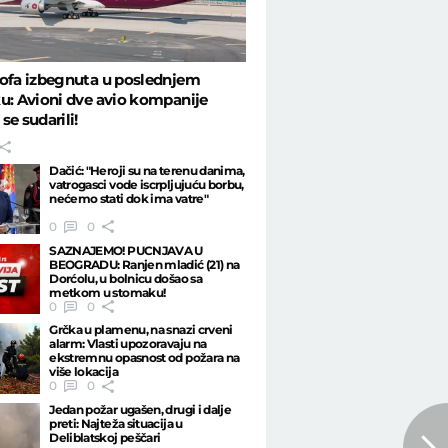
ofa izbegnuta u poslednjem
u: Avioni dve avio kompanije
se sudarili!
Dačić: "Heroji su na terenu danima,
vatrogasci vode iscrpljujuću borbu,
nećemo stati dok ima vatre"
0
0
SAZNAJEMO! PUCNJAVA U
BEOGRADU: Ranjen mladić (21) na
Dorćolu, u bolnicu došao sa
metkom u stomaku!
0
0
Grčka u plamenu, na snazi crveni
alarm: Vlasti upozoravaju na
ekstremnu opasnost od požara na
više lokacija
0
0
Jedan požar ugašen, drugi i dalje
preti: Najteža situacija u
Deliblatskoj peščari