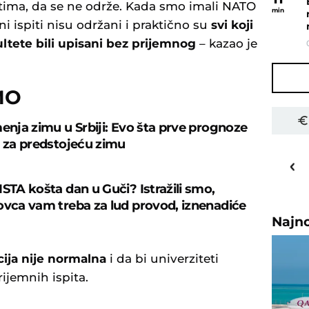
itima, da se ne održe. Kada smo imali NATO
min
i ispiti nisu održani i praktično su
svi koji
ultete bili upisani bez prijemnog
– kazao je
MO
menja zimu u Srbiji: Evo šta prve prognoze
u za predstojeću zimu
26
o
C
Priština
ISTA košta dan u Guči? Istražili smo,
ovca vam treba za lud provod, iznenadiće
Najn
cija nije normalna
i da bi univerziteti
ijemnih ispita.