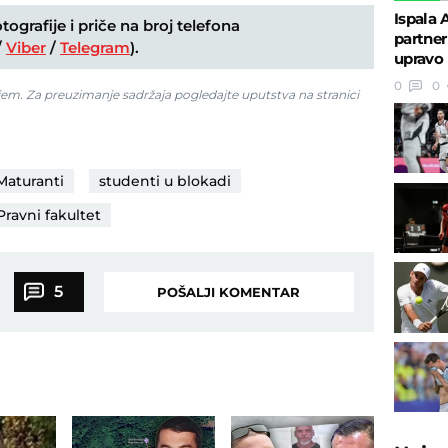
Ispala 
ografije i priče na broj telefona
partner
/
Viber
/
Telegram
).
upravo
0
0
jem. Za preuzimanje sadržaja pogledajte uputstva na stranici
Maturanti
studenti u blokadi
Pravni fakultet
5
POŠALJI KOMENTAR