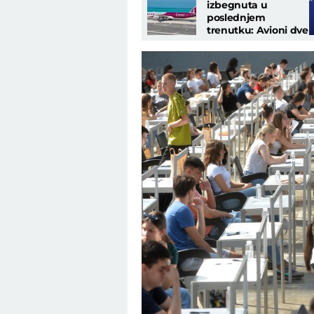
izbegnuta u
poslednjem
trenutku: Avioni dve
avio kompanije
zamalo se sudarili!