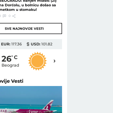
BEOGRADU: Ranjen mladić (21)
na Dorćolu, u bolnicu došao sa
metkom u stomaku!
0
0
SVE NAJNOVIJE VESTI
EUR:
117.36
USD:
101.82
27
26
o
C
o
C
Beograd
Novi Sad
ovije
Vesti