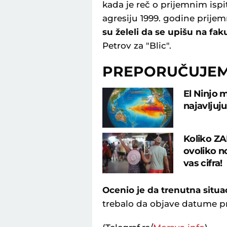
kada je reč o prijemnim isp
agresiju 1999. godine prijemn
su želeli da se upišu na fak
Petrov za "Blic".
PREPORUČUJE
El Ninjo 
najavljuj
Koliko ZA
ovoliko n
vas cifra!
Ocenio je da trenutna situa
trebalo da objave datume pr