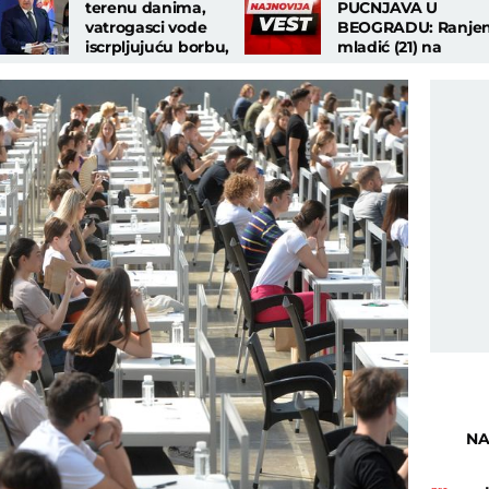
terenu danima,
PUCNJAVA U
vatrogasci vode
BEOGRADU: Ranje
iscrpljujuću borbu,
mladić (21) na
nećemo stati dok
Dorćolu, u bolnicu
ima vatre"
došao sa metkom 
stomaku!
NA