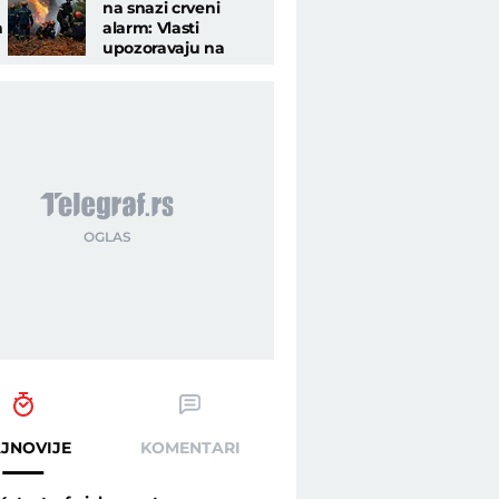
na snazi crveni
n
alarm: Vlasti
upozoravaju na
ekstremnu
u
opasnost od požara
na više lokacija
JNOVIJE
KOMENTARI