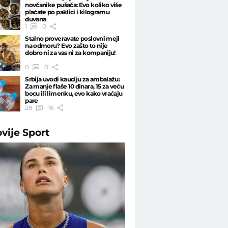
novčanike pušača: Evo koliko više
plaćate po paklici i kilogramu
duvana
1
0
Stalno proveravate poslovni mejl
na odmoru? Evo zašto to nije
dobro ni za vas ni za kompaniju!
0
0
Srbija uvodi kauciju za ambalažu:
Za manje flaše 10 dinara, 15 za veću
bocu ili limenku, evo kako vraćaju
pare
28
16
ovije
Sport