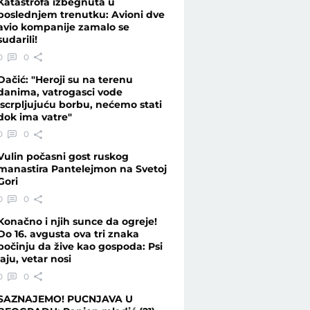
Katastrofa izbegnuta u
poslednjem trenutku: Avioni dve
avio kompanije zamalo se
sudarili!
opciju - Vesti - Telegraf.rs
0
0
Dačić: "Heroji su na terenu
danima, vatrogasci vode
iscrpljujuću borbu, nećemo stati
dok ima vatre"
0
0
Vulin počasni gost ruskog
manastira Pantelejmon na Svetoj
Gori
0
0
Konačno i njih sunce da ogreje!
Do 16. avgusta ova tri znaka
počinju da žive kao gospoda: Psi
laju, vetar nosi
0
0
SAZNAJEMO! PUCNJAVA U