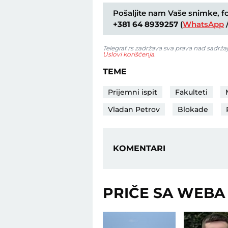
Pošaljite nam Vaše snimke, fot
+381 64 8939257
(
WhatsApp
Telegraf.rs zadržava sva prava nad sadrža
Uslovi korišćenja
.
TEME
Prijemni ispit
Fakulteti
Vladan Petrov
Blokade
KOMENTARI
PRIČE SA WEBA