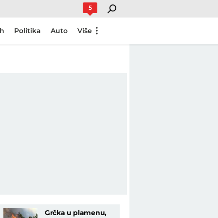
5
ch
Politika
Auto
Više
Grčka u plamenu,