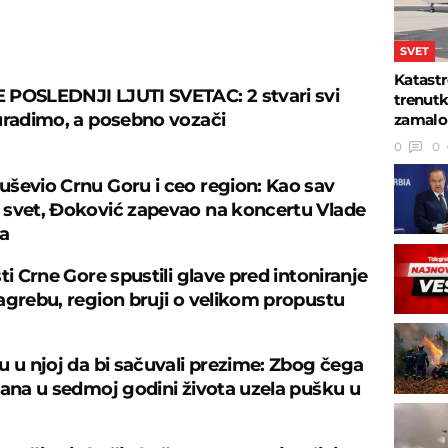
U
SVET
Katastr
POSLEDNJI LJUTI SVETAC: 2 stvari svi
trenutk
uradimo, a posebno vozači
zamalo 
0
0
ševio Crnu Goru i ceo region: Kao sav
svet, Đoković zapevao na koncertu Vlade
va
ti Crne Gore spustili glave pred intoniranje
agrebu, region bruji o velikom propustu
u u njoj da bi sačuvali prezime: Zbog čega
tana u sedmoj godini života uzela pušku u