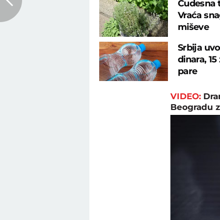
Čudesna tr
Vraća sna
miševe
Srbija uv
dinara, 15
pare
VIDEO:
Dra
Beogradu z