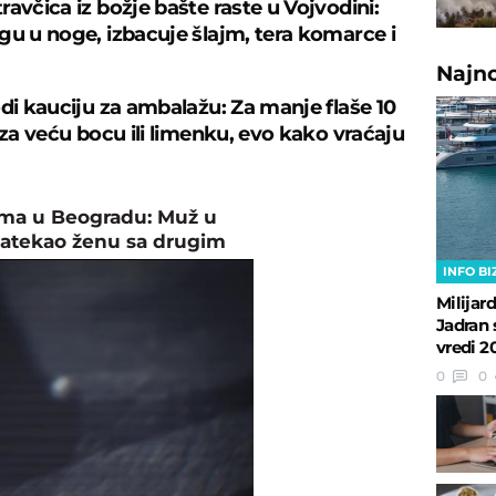
avčica iz božje bašte raste u Vojvodini:
gu u noge, izbacuje šlajm, tera komarce i
Najn
odi kauciju za ambalažu: Za manje flaše 10
 za veću bocu ili limenku, evo kako vraćaju
ma u Beogradu: Muž u
atekao ženu sa drugim
INFO BI
Milijar
Jadran 
vredi 2
0
0