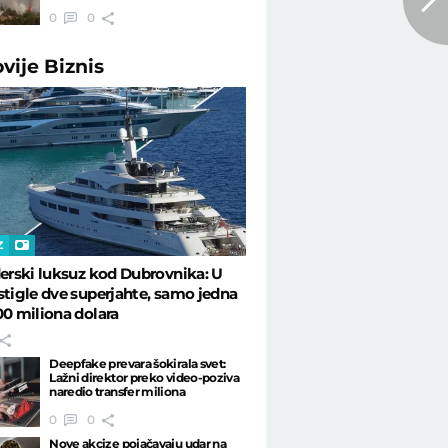
0
0
ovije
Biznis
Z
derski luksuz kod Dubrovnika: U
stigle dve superjahte, samo jedna
00 miliona dolara
Deepfake prevara šokirala svet:
Lažni direktor preko video-poziva
naredio transfer miliona
0
0
Nove akcize pojačavaju udar na