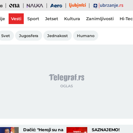
Ljubimci
Ona
Nauka
Aero
Ubrzanje
ije
Vesti
Sport
Jetset
Kultura
Zanimljivosti
Hi-Te
Svet
Jugosfera
Jednakost
Humano
Dačić: "Heroji su na
SAZNAJEMO!