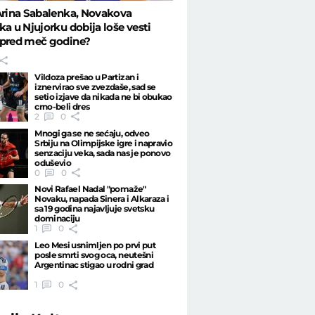
Arina Sabalenka, Novakova
ka u Njujorku dobija loše vesti
 pred meč godine?
Vildoza prešao u Partizan i
iznervirao sve zvezdaše, sad se
setio izjave da nikada ne bi obukao
crno-beli dres
2
0
Mnogi ga se ne sećaju, odveo
Srbiju na Olimpijske igre i napravio
senzaciju veka, sada nas je ponovo
oduševio
0
0
Novi Rafael Nadal "pomaže"
Novaku, napada Sinera i Alkaraza i
sa 19 godina najavljuje svetsku
dominaciju
1
0
Leo Mesi usnimljen po prvi put
posle smrti svog oca, neutešni
Argentinac stigao u rodni grad
1
0