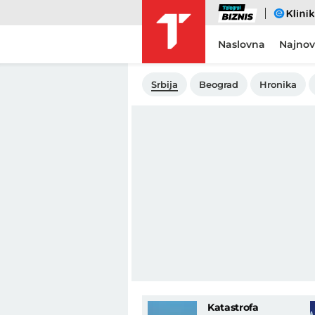
Biznis
eKlinika
Naslovna
Najnov
Srbija
Beograd
Hronika
Katastrofa