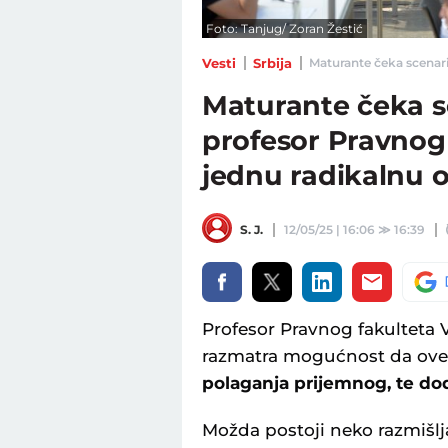
Foto: Tanjug/ Zoran Žestić
Vesti
Srbija
Maturante čeka scenario
Maturante čeka sc
profesor Pravnog
jednu radikalnu o
S. J.
12/05/25 | 16:06
≫
16:39
Profesor Pravnog fakulteta V
razmatra mogućnost da ov
polaganja prijemnog, te dod
Možda postoji neko razmišlja