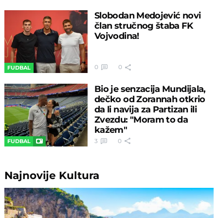
Slobodan Medojević novi
član stručnog štaba FK
Vojvodina!
0
0
FUDBAL
Bio je senzacija Mundijala,
dečko od Zorannah otkrio
da li navija za Partizan ili
Zvezdu: "Moram to da
kažem"
3
0
FUDBAL
Najnovije
Kultura