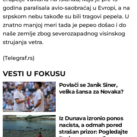
godina paralisala avio-saobraćaj u Evropi, a na
srpskom nebu takođe su bili tragovi pepela. U
znatno manjoj meri tada je pepeo došao i do
naše zemlje zbog severozapadnog visinskog
strujanja vetra.
(Telegraf.rs)
VESTI U FOKUSU
Povlači se Janik Siner,
velika šansa za Novaka?
Iz Dunava izronio ponos
nacista, a odmah pored
strašan prizor: Pogledajte