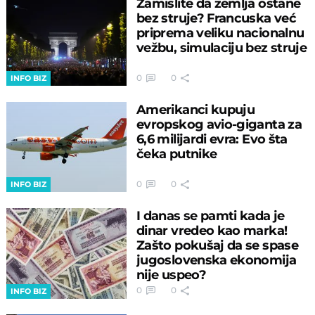
Zamislite da zemlja ostane
bez struje? Francuska već
priprema veliku nacionalnu
vežbu, simulaciju bez struje
0
0
INFO BIZ
Amerikanci kupuju
evropskog avio-giganta za
6,6 milijardi evra: Evo šta
čeka putnike
0
0
INFO BIZ
I danas se pamti kada je
dinar vredeo kao marka!
Zašto pokušaj da se spase
jugoslovenska ekonomija
nije uspeo?
0
0
INFO BIZ