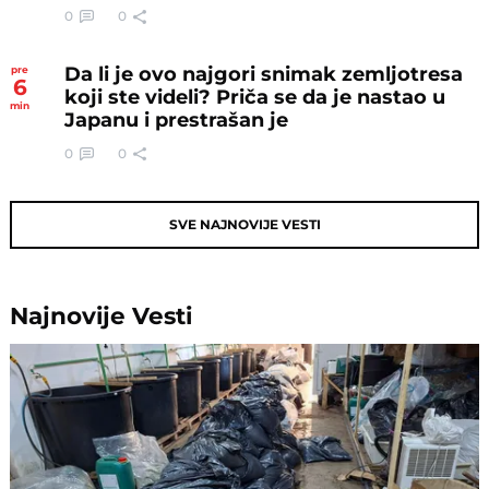
0
0
Da li je ovo najgori snimak zemljotresa
pre
6
koji ste videli? Priča se da je nastao u
min
Japanu i prestrašan je
0
0
SVE NAJNOVIJE VESTI
Najnovije
Vesti