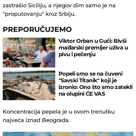
zastrašio Siciliju, a njegov dim samo je na
"proputovanju" kroz Srbiju.
PREPORUČUJEMO
Viktor Orban u Guči: Bivši
mađarski premijer uživa u
pivu i pečenju
Popeli smo se na čuveni
"Savski Titanik" koji je
izronio: Ono što smo zatekli
na olupini ĆE VAS
IZNENADITI
Koncentracija pepela je u ovom trenutku
najveća iznad Beograda.