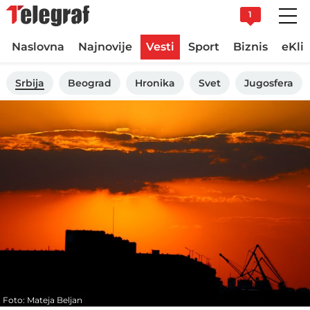
1
Naslovna
Najnovije
Vesti
Sport
Biznis
eKli
Srbija
Beograd
Hronika
Svet
Jugosfera
Foto: Mateja Beljan