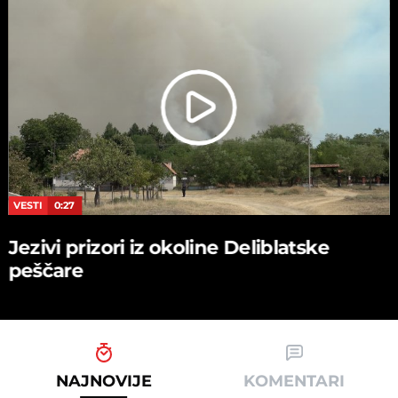
VESTI
0:27
Jezivi prizori iz okoline Deliblatske
peščare
NAJNOVIJE
KOMENTARI