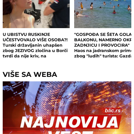
U UBISTVU RUSKINJE
"GOSPOĐA SE ŠETA GOLA
UČESTVOVALO VIŠE OSOBA?!
BALKONU, NAMERNO OKR
Turski državljanin uhapšen
ZADNJICU I PROVOCIRA"
zbog JEZIVOG zločina u Borči
Haos na jadranskom primo
tvrdi da nije kriv, na
zbog "ludih" turista: Gazda
saslušanju izneo ŠOK
isključio struju i promenio
DETALJE: Otkrio u kakvom su
brave, a potom su i UHAPŠ
odnosu bili
VIŠE SA WEBA