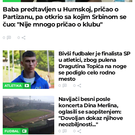
Baba predtavljen u Humskoj, pričao o
Partizanu, pa otkrio sa kojim Srbinom se
čuo: "Nije mnogo pričao o klubu"
0
0
Bivši fudbaler je finalista SP
u atletici, zbog pulena
Dragutina Topića na noge
se podiglo celo rodno
mesto
0
0
ATLETIKA
Navijači besni posle
koncerta Dina Merlina,
oglasili se saopštenjem:
"Dovoljan dokaz njihove
neozbiljnosti..."
0
0
FUDBAL