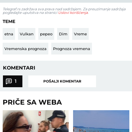
Telegraf.rs zadržava sva prava nad sadržajem. Za preuzimanje sadržaja
pogledajte uputstva na stranici
Uslovi korišćenja
.
TEME
etna
Vulkan
pepeo
Dim
Vreme
Vremenska prognoza
Prognoza vremena
KOMENTARI
1
POŠALJI KOMENTAR
PRIČE SA WEBA