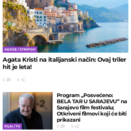
KNJIGE / STRIPOVI
Agata Kristi na italijanski način: Ovaj triler
hit je leta!
0
0
Program „Posvećeno:
BELA TAR U SARAJEVU” na
Sarajevo film festivalu;
Otkriveni filmovi koji će biti
prikazani
0
0
FILM / TV