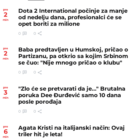
Dota 2 International počinje za manje
pre
2
od nedelju dana, profesionalci će se
min
opet boriti za milione
0
0
Baba predtavljen u Humskoj, pričao o
pre
2
Partizanu, pa otkrio sa kojim Srbinom
min
se čuo: "Nije mnogo pričao o klubu"
0
0
"Zlo će se pretvarati da je..." Brutalna
pre
3
poruka Dee Đurđević samo 10 dana
min
posle porođaja
0
0
Agata Kristi na italijanski način: Ovaj
pre
6
triler hit je leta!
min