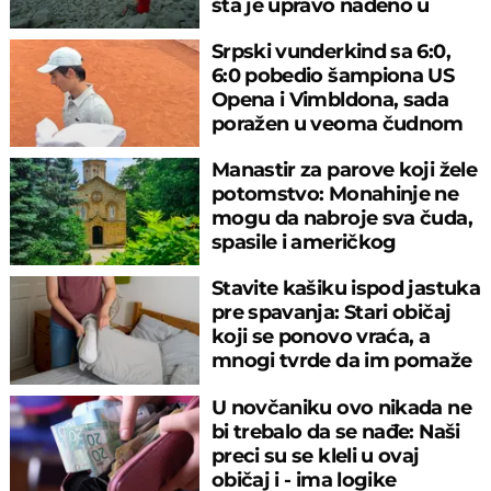
šta je upravo nađeno u
rečnom blatu
Srpski vunderkind sa 6:0,
6:0 pobedio šampiona US
Opena i Vimbldona, sada
poražen u veoma čudnom
meču
Manastir za parove koji žele
potomstvo: Monahinje ne
mogu da nabroje sva čuda,
spasile i američkog
ambasadora
Stavite kašiku ispod jastuka
pre spavanja: Stari običaj
koji se ponovo vraća, a
mnogi tvrde da im pomaže
U novčaniku ovo nikada ne
bi trebalo da se nađe: Naši
preci su se kleli u ovaj
običaj i - ima logike