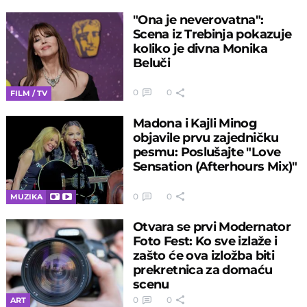
"Ona je neverovatna":
Scena iz Trebinja pokazuje
koliko je divna Monika
Beluči
0
0
FILM / TV
Madona i Kajli Minog
objavile prvu zajedničku
pesmu: Poslušajte "Love
Sensation (Afterhours Mix)"
0
0
MUZIKA
Otvara se prvi Modernator
Foto Fest: Ko sve izlaže i
zašto će ova izložba biti
prekretnica za domaću
scenu
0
0
ART