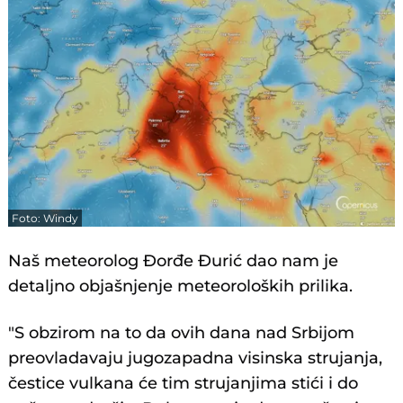
Foto: Windy
Naš meteorolog Đorđe Đurić dao nam je
detaljno objašnjenje meteoroloških prilika.
"S obzirom na to da ovih dana nad Srbijom
preovladavaju jugozapadna visinska strujanja,
čestice vulkana će tim strujanjima stići i do