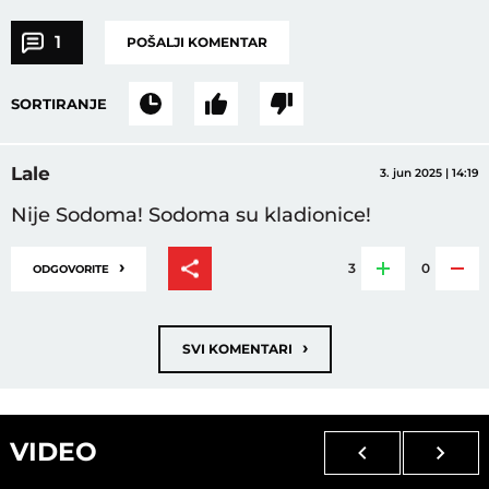
1
POŠALJI KOMENTAR
SORTIRANJE
Lale
3. jun 2025 | 14:19
Nije Sodoma! Sodoma su kladionice!
›
3
0
ODGOVORITE
›
SVI KOMENTARI
VIDEO