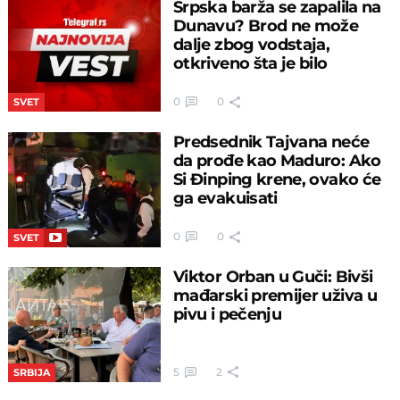
Srpska barža se zapalila na
Dunavu? Brod ne može
dalje zbog vodstaja,
otkriveno šta je bilo
0
0
SVET
Predsednik Tajvana neće
da prođe kao Maduro: Ako
Si Đinping krene, ovako će
ga evakuisati
0
0
SVET
Viktor Orban u Guči: Bivši
mađarski premijer uživa u
pivu i pečenju
5
2
SRBIJA