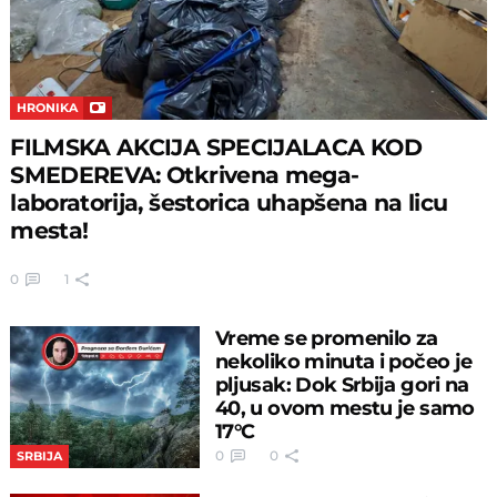
HRONIKA
FILMSKA AKCIJA SPECIJALACA KOD
SMEDEREVA: Otkrivena mega-
laboratorija, šestorica uhapšena na licu
mesta!
0
1
Vreme se promenilo za
nekoliko minuta i počeo je
pljusak: Dok Srbija gori na
40, u ovom mestu je samo
17°C
0
0
SRBIJA