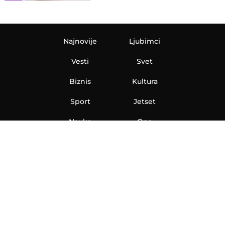
Najnovije
Ljubimci
Vesti
Svet
Biznis
Kultura
Sport
Jetset
Nauka
Ona
Aero
Zanimljivosti
eKlinika
Hi-Tech
Auto
Plantbased
Ubrzanje
Telegraf TV