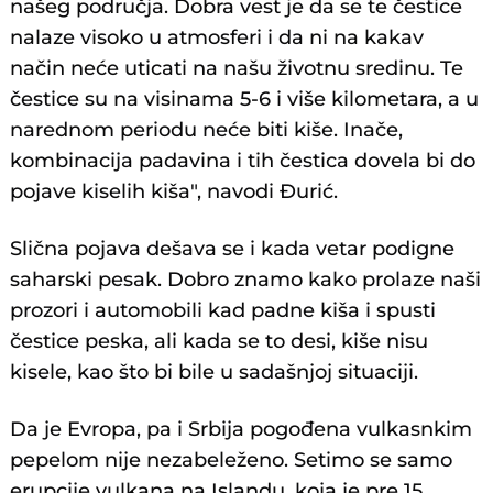
našeg područja. Dobra vest je da se te čestice
nalaze visoko u atmosferi i da ni na kakav
način neće uticati na našu životnu sredinu. Te
čestice su na visinama 5-6 i više kilometara, a u
narednom periodu neće biti kiše. Inače,
kombinacija padavina i tih čestica dovela bi do
pojave kiselih kiša", navodi Đurić.
Slična pojava dešava se i kada vetar podigne
saharski pesak. Dobro znamo kako prolaze naši
prozori i automobili kad padne kiša i spusti
čestice peska, ali kada se to desi, kiše nisu
kisele, kao što bi bile u sadašnjoj situaciji.
Da je Evropa, pa i Srbija pogođena vulkasnkim
pepelom nije nezabeleženo. Setimo se samo
erupcije vulkana na Islandu, koja je pre 15