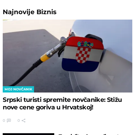
Najnovije
Biznis
MOJ NOVČANIK
Srpski turisti spremite novčanike: Stižu
nove cene goriva u Hrvatskoj!
0
0