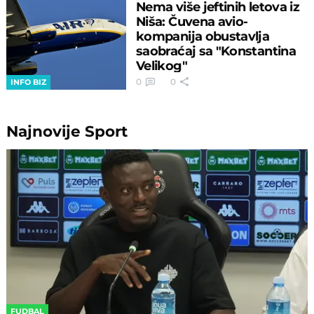
Nema više jeftinih letova iz
Niša: Čuvena avio-
kompanija obustavlja
saobraćaj sa "Konstantina
Velikog"
0
0
INFO BIZ
Najnovije
Sport
FUDBAL