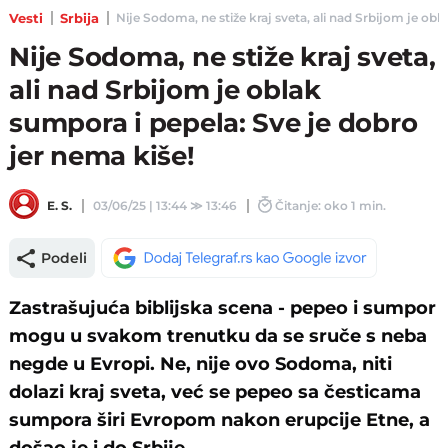
Vesti
Srbija
Nije Sodoma, ne stiže kraj sveta, ali nad Srbijom je obla
Nije Sodoma, ne stiže kraj sveta,
ali nad Srbijom je oblak
sumpora i pepela: Sve je dobro
jer nema kiše!
E. S.
03/06/25 | 13:44
≫
13:46
Čitanje: oko 1 min.
Podeli
Zastrašujuća biblijska scena - pepeo i sumpor
mogu u svakom trenutku da se sruče s neba
negde u Evropi. Ne, nije ovo Sodoma, niti
dolazi kraj sveta, već se pepeo sa česticama
sumpora širi Evropom nakon erupcije Etne, a