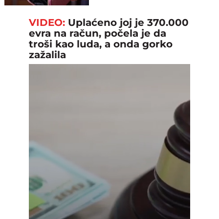
VIDEO:
Uplaćeno joj je 370.000
evra na račun, počela je da
troši kao luda, a onda gorko
zažalila