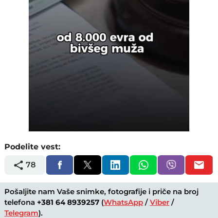
Loaded
:
Unmute
100.00%
Podelite vest:
78
Pošaljite nam Vaše snimke, fotografije i priče na broj
telefona
+381 64 8939257
(
WhatsApp
/
Viber
/
Telegram
).