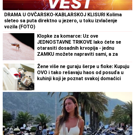
DRAMA U OVČARSKO-KABLARSKOJ KLISURI Kolima
sleteo sa puta direktno u jezero, u toku izvlačenje
vozila (FOTO)
Klopke za komarce: Uz ove
JEDNOSTAVNE TRIKOVE lako ćete se
otarasiti dosadnih krvopija - jednu
ZAMKU možete napraviti sami, a za
drugu vam ne treba BAŠ NIŠTA
Žene više ne guraju šerpe u fioke: Kupuju
OVO i tako rešavaju haos od posuđa u
kuhinji koji je poznat svakoj domaćici