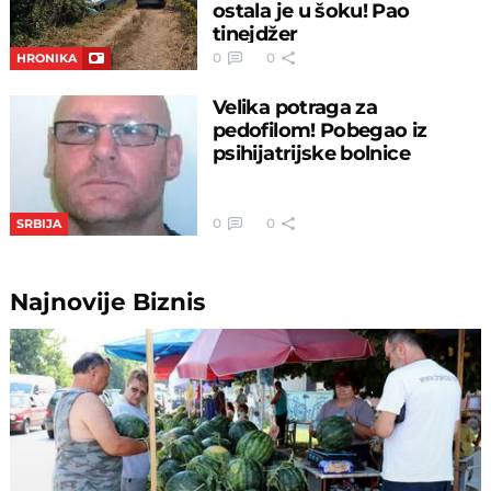
ostala je u šoku! Pao
tinejdžer
0
0
HRONIKA
Velika potraga za
pedofilom! Pobegao iz
psihijatrijske bolnice
0
0
SRBIJA
Najnovije
Biznis