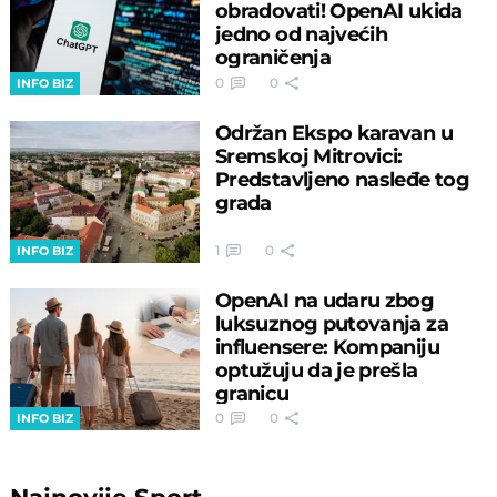
obradovati! OpenAI ukida
jedno od najvećih
ograničenja
0
0
INFO BIZ
Održan Ekspo karavan u
Sremskoj Mitrovici:
Predstavljeno nasleđe tog
grada
1
0
INFO BIZ
OpenAI na udaru zbog
luksuznog putovanja za
influensere: Kompaniju
optužuju da je prešla
granicu
0
0
INFO BIZ
Najnovije
Sport