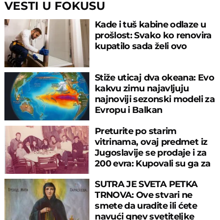
VESTI U FOKUSU
Kade i tuš kabine odlaze u
prošlost: Svako ko renovira
kupatilo sada želi ovo
Stiže uticaj dva okeana: Evo
kakvu zimu najavljuju
najnoviji sezonski modeli za
Evropu i Balkan
Preturite po starim
vitrinama, ovaj predmet iz
Jugoslavije se prodaje i za
200 evra: Kupovali su ga za
sitniš
SUTRA JE SVETA PETKA
TRNOVA: Ove stvari ne
smete da uradite ili ćete
navući gnev svetiteljke