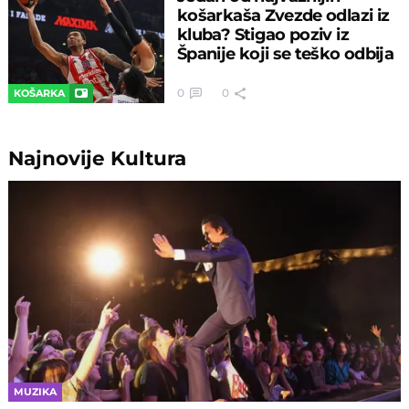
košarkaša Zvezde odlazi iz
kluba? Stigao poziv iz
Španije koji se teško odbija
0
0
KOŠARKA
Najnovije
Kultura
MUZIKA