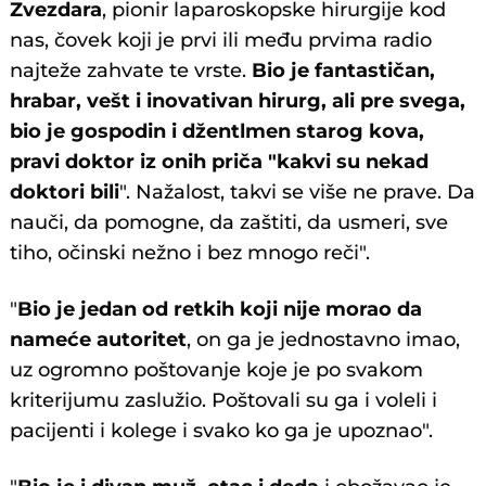
Zvezdara
, pionir laparoskopske hirurgije kod
nas, čovek koji je prvi ili među prvima radio
najteže zahvate te vrste.
Bio je fantastičan,
hrabar, vešt i inovativan hirurg, ali pre svega,
bio je gospodin i džentlmen starog kova,
pravi doktor iz onih priča "kakvi su nekad
doktori bili
". Nažalost, takvi se više ne prave. Da
nauči, da pomogne, da zaštiti, da usmeri, sve
tiho, očinski nežno i bez mnogo reči".
"
Bio je jedan od retkih koji nije morao da
nameće autoritet
, on ga je jednostavno imao,
uz ogromno poštovanje koje je po svakom
kriterijumu zaslužio. Poštovali su ga i voleli i
pacijenti i kolege i svako ko ga je upoznao".