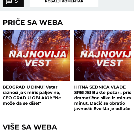
5
POŠALJI KOMENTAR
PRIČE SA WEBA
BEOGRAD U DIMU! Vetar
HITNA SEDNICA VLADE
raznosi jak miris paljevine,
SRBIJE! Bukte požari, prist
CEO GRAD U OBLAKU: "Ne
dramatične slike iz minuta
može da se diše!"
minut, Dačić se obratio
javnosti: Evo šta je odluče
VIŠE SA WEBA