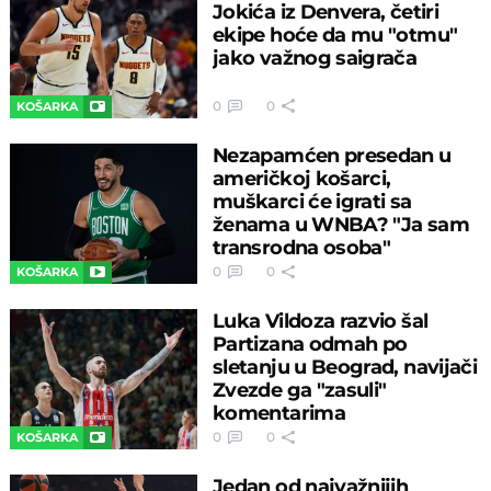
Jokića iz Denvera, četiri
ekipe hoće da mu "otmu"
jako važnog saigrača
0
0
KOŠARKA
Nezapamćen presedan u
američkoj košarci,
muškarci će igrati sa
ženama u WNBA? "Ja sam
transrodna osoba"
0
0
KOŠARKA
Luka Vildoza razvio šal
Partizana odmah po
sletanju u Beograd, navijači
Zvezde ga "zasuli"
komentarima
0
0
KOŠARKA
Jedan od najvažnijih