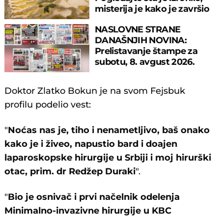
misterija je kako je završio
tu
NASLOVNE STRANE
DANAŠNJIH NOVINA:
Prelistavanje štampe za
subotu, 8. avgust 2026.
godine
Doktor Zlatko Bokun je na svom Fejsbuk
profilu podelio vest:
"
Noćas nas je, tiho i nenametljivo, baš onako
kako je i živeo, napustio bard i doajen
laparoskopske hirurgije u Srbiji i moj hirurški
otac, prim. dr Redžep Duraki
".
"
Bio je osnivač i prvi načelnik odelenja
Minimalno-invazivne hirurgije u KBC