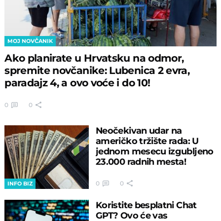
MOJ NOVČANIK
Ako planirate u Hrvatsku na odmor,
spremite novčanike: Lubenica 2 evra,
paradajz 4, a ovo voće i do 10!
0
0
Neočekivan udar na
američko tržište rada: U
jednom mesecu izgubljeno
23.000 radnih mesta!
0
0
INFO BIZ
Koristite besplatni Chat
GPT? Ovo će vas