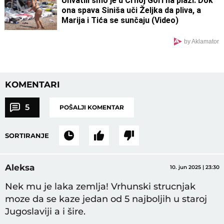
Uhvatili smo je u Crnoj Gori na plaži: Dok
ona spava Siniša uči Željka da pliva, a
Marija i Tića se sunčaju (Video)
by Aklamator
KOMENTARI
5
POŠALJI KOMENTAR
SORTIRANJE
Aleksa
10. jun 2025 | 23:30
Nek mu je laka zemlja! Vrhunski strucnjak
moze da se kaze jedan od 5 najboljih u staroj
Jugoslaviji a i šire.