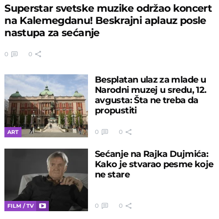
Superstar svetske muzike održao koncert
na Kalemegdanu! Beskrajni aplauz posle
nastupa za sećanje
0
0
Besplatan ulaz za mlade u
Narodni muzej u sredu, 12.
avgusta: Šta ne treba da
propustiti
0
0
ART
Sećanje na Rajka Dujmića:
Kako je stvarao pesme koje
ne stare
0
0
FILM / TV