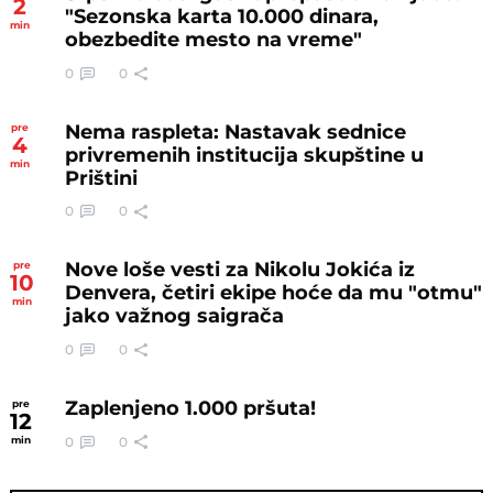
2
"Sezonska karta 10.000 dinara,
min
obezbedite mesto na vreme"
0
0
Nema raspleta: Nastavak sednice
pre
4
privremenih institucija skupštine u
min
Prištini
0
0
Nove loše vesti za Nikolu Jokića iz
pre
10
Denvera, četiri ekipe hoće da mu "otmu"
min
jako važnog saigrača
0
0
Zaplenjeno 1.000 pršuta!
pre
12
0
0
min