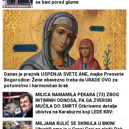
se bavi pored glume
Danas je praznik USPENJA SVETE ANE, majke Presvete
Bogorodice: Žene obavezno treba da URADE OVO za
potomstvo i harmoničan brak
MILICA NAMAMILA PEKARA (73) ZBOG
INTIMNIH ODNOSA, PA GA ZVERSKI
MUČILA DO SMRTI! Otkrivamo detalje
ubistva na Karaburmi koji LEDE KRV:
Izdahnuo u najgorim mukama dok su ga
osumnjičeni pljačkali
MILJANA KULIĆ SE SKINULA U BIKINI