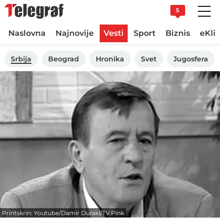
5
Naslovna
Najnovije
Vesti
Sport
Biznis
eKli
Srbija
Beograd
Hronika
Svet
Jugosfera
Printskrin: Youtube/Damir Duraki/TV Pink