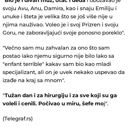
"
Bio je i divan muž, otac i deda
i obožavao je
svoju Avu, Anu, Damira, kao i snaju Emiliju i
unuke i šteta je velika što se još više nije u
njima nauživao. Voleo je i svoj Prizren i svoju
Goru, ne zaboravljajući svoje ponosno poreklo".
"Večno sam mu zahvalan za ono što sam
postao iako njemu sigurno nije bilo lako sa
"enfant terrible" kakav sam bio kao mladi
specijalizant, ali on je uvek nekako uspevao da
izađe na kraj sa mnom".
"
Tužan dan i za hirurgiju i za sve koji su ga
voleli i cenili. Počivao u miru, šefe mo
j".
(Telegraf.rs)