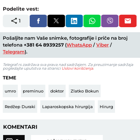
Podelite vest:
1
Pošaljite nam Vaše snimke, fotografije i priče na broj
telefona
+381 64 8939257
(
WhatsApp
/
Viber
/
Telegram
).
Telegraf.rs zadržava sva prava nad sadržajem. Za preuzimanje sadržaja
pogledajte uputstva na stranici
Uslovi korišćenja
.
TEME
umro
preminuo
doktor
Zlatko Bokun
Redžep Duraki
Laparoskopska hirurgija
Hirurg
KOMENTARI