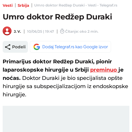
Vesti
Srbija
Umro doktor Redžep Duraki - Vesti - Telegraf.rs
Umro doktor Redžep Duraki
J. V.
10/06/25 | 19:47
Čitanje: oko 2 min.
Podeli
Primarijus doktor Redžep Duraki, pionir
laparoskopske hirurgije u Srbiji
preminuo
je
noćas.
Doktor Duraki je bio specijalista opšte
hirurgije sa subspecijalizacijom iz endoskopske
hirurgije.