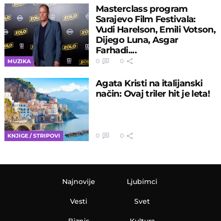
Masterclass program
Sarajevo Film Festivala:
Vudi Harelson, Emili Votson,
Dijego Luna, Asgar
Farhadi....
0
0
MUZIKA
Agata Kristi na italijanski
način: Ovaj triler hit je leta!
0
0
KNJIGE / STRIPOVI
Najnovije
Ljubimci
Vesti
Svet
Biznis
Kultura