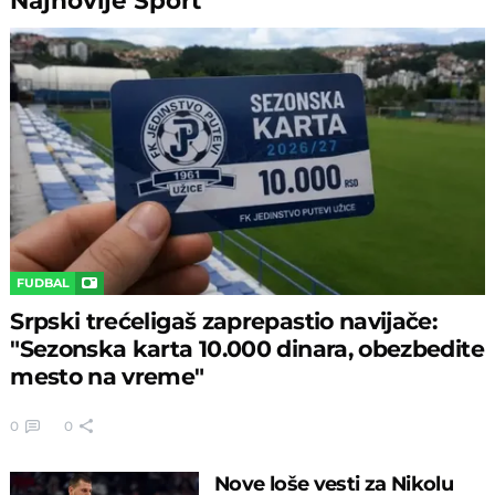
FUDBAL
Srpski trećeligaš zaprepastio navijače:
"Sezonska karta 10.000 dinara, obezbedite
mesto na vreme"
0
0
Nove loše vesti za Nikolu