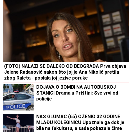
(FOTO) NALAZI SE DALEKO OD BEOGRADA Prva objava
Jelene Radanović nakon što joj je Ana Nikolić pretila
zbog Raleta - poslala joj jezive poruke
DOJAVA O BOMBI NA AUTOBUSKOJ
STANICI Drama u Prištini: Sve vrvi od
policije
NAŠ GLUMAC (65) OŽENIO 32 GODINE
MLAĐU KOLEGINICU Upoznala ga dok je
bila na fakultetu, a sada pokazala čime