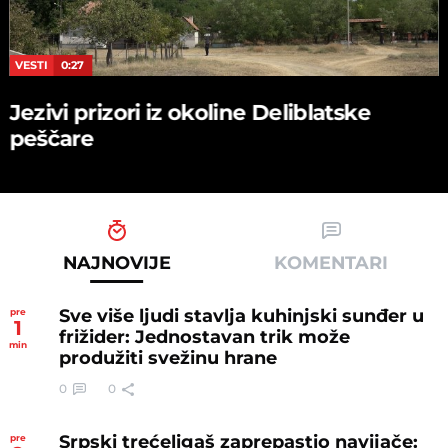
VESTI
0:27
Jezivi prizori iz okoline Deliblatske
peščare
NAJNOVIJE
KOMENTARI
Sve više ljudi stavlja kuhinjski sunđer u
pre
1
frižider: Jednostavan trik može
min
produžiti svežinu hrane
0
0
Srpski trećeligaš zaprepastio navijače:
pre