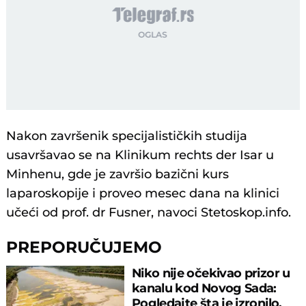
Nakon završenik specijalističkih studija
usavršavao se na Klinikum rechts der Isar u
Minhenu, gde je završio bazični kurs
laparoskopije i proveo mesec dana na klinici
učeći od prof. dr Fusner, navoci Stetoskop.info.
PREPORUČUJEMO
Niko nije očekivao prizor u
kanalu kod Novog Sada:
Pogledajte šta je izronilo,