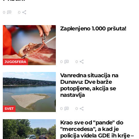
0
0
Zaplenjeno 1.000 pršuta!
0
0
JUGOSFERA
Vanredna situacija na
Dunavu: Dve barže
potopljene, akcija se
nastavlja
0
0
SVET
Krao sve od "pande" do
"mercedesa", a kad je
policija videla GDE ih krije –