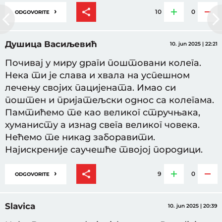
›
10
0
ODGOVORITE
Душица Васиљевић
10. jun 2025 | 22:21
Почивај у миру драги поштовани колега.
Нека ти је слава и хвала на успешном
лечењу својих пацијената. Имао си
поштен и пријатељски однос са колегама.
Памтићемо те као великог стручњака,
хуманисту а изнад свега великог човека.
Нећемо те никад заборавити.
Најискреније саучешће твојој породици.
›
9
0
ODGOVORITE
Slavica
10. jun 2025 | 20:39