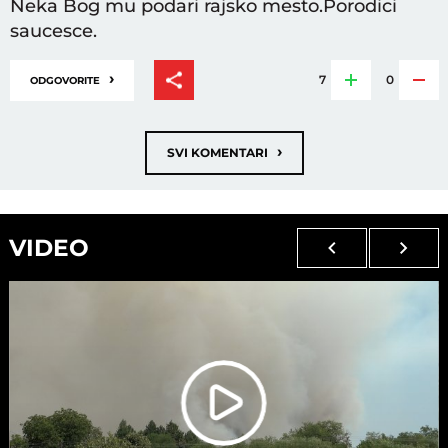
Neka Bog mu podari rajsko mesto.Porodici
saucesce.
›
7
0
ODGOVORITE
›
SVI KOMENTARI
VIDEO