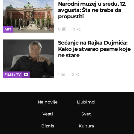
Narodni muzej u sredu, 12.
avgusta: Šta ne treba da
propustiti
0
0
ART
Sećanje na Rajka Dujmića:
Kako je stvarao pesme koje
ne stare
1
0
FILM / TV
Najnovije
Ljubimci
Vesti
Svet
Biznis
Kultura