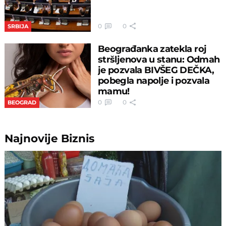
0
0
SRBIJA
Beograđanka zatekla roj
stršljenova u stanu: Odmah
je pozvala BIVŠEG DEČKA,
pobegla napolje i pozvala
mamu!
0
0
BEOGRAD
Najnovije
Biznis