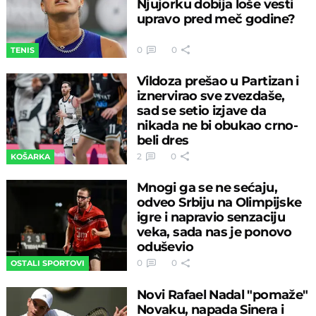
Njujorku dobija loše vesti
upravo pred meč godine?
0
0
TENIS
Vildoza prešao u Partizan i
iznervirao sve zvezdaše,
sad se setio izjave da
nikada ne bi obukao crno-
beli dres
2
0
KOŠARKA
Mnogi ga se ne sećaju,
odveo Srbiju na Olimpijske
igre i napravio senzaciju
veka, sada nas je ponovo
oduševio
0
0
OSTALI SPORTOVI
Novi Rafael Nadal "pomaže"
Novaku, napada Sinera i