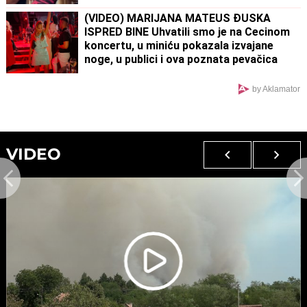
sevnulo i više nego što je planirala
(Foto)
(VIDEO) MARIJANA MATEUS ĐUSKA
ISPRED BINE Uhvatili smo je na Cecinom
koncertu, u miniću pokazala izvajane
noge, u publici i ova poznata pevačica
uživa sa mužem
by Aklamator
VIDEO