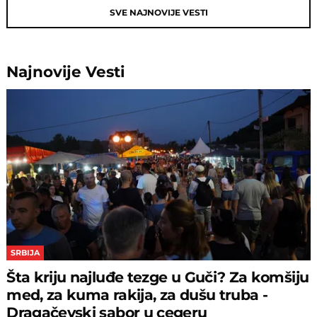
SVE NAJNOVIJE VESTI
Najnovije
Vesti
SRBIJA
Šta kriju najluđe tezge u Guči? Za komšiju
med, za kuma rakija, za dušu truba -
Dragačevski sabor u cegeru