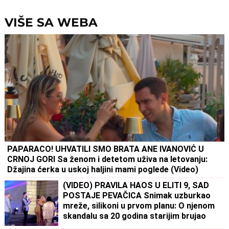
napada!
VIŠE SA WEBA
PAPARACO! UHVATILI SMO BRATA ANE IVANOVIĆ U
CRNOJ GORI Sa ženom i detetom uživa na letovanju:
Džajina ćerka u uskoj haljini mami poglede (Video)
(VIDEO) PRAVILA HAOS U ELITI 9, SAD
POSTAJE PEVAČICA Snimak uzburkao
mreže, silikoni u prvom planu: O njenom
skandalu sa 20 godina starijim brujao
Balkan