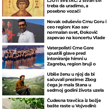
LJUTI SVETAC: 2 stvari svi
treba da uradimo, a
posebno vozači
Novak oduševio Crnu Goru i
ceo region: Kao sav
normalan svet, Đoković
zapevao na koncertu Vlade
Georgijeva
Vaterpolisti Crne Gore
spustili glave pred
intoniranje himni u
Zagrebu, region bruji o
velikom propustu
Ubiše ženu u njoj da bi
sačuvali prezime: Zbog
čega je mala Stana u
sedmoj godini života uzela
pušku u ruke
Čudesna travčica iz božje
bašte raste u Vojvodini: