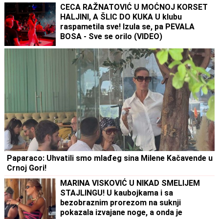
CECA RAŽNATOVIĆ U MOĆNOJ KORSET
HALJINI, A ŠLIC DO KUKA U klubu
raspametila sve! Izula se, pa PEVALA
BOSA - Sve se orilo (VIDEO)
Paparaco: Uhvatili smo mlađeg sina Milene Kačavende u
Crnoj Gori!
MARINA VISKOVIĆ U NIKAD SMELIJEM
STAJLINGU! U kaubojkama i sa
bezobraznim prorezom na suknji
pokazala izvajane noge, a onda je