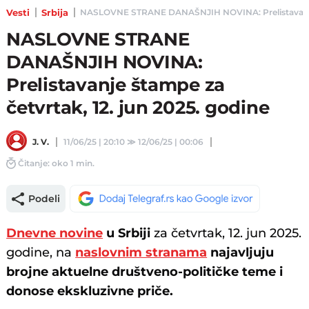
Vesti
Srbija
NASLOVNE STRANE DANAŠNJIH NOVINA: Prelistavanje štam
NASLOVNE STRANE
DANAŠNJIH NOVINA:
Prelistavanje štampe za
četvrtak, 12. jun 2025. godine
J. V.
11/06/25 | 20:10
≫
12/06/25 | 00:06
Čitanje: oko 1 min.
Podeli
Dnevne novine
u Srbiji
za četvrtak, 12. jun 2025.
godine, na
naslovnim stranama
najavljuju
brojne aktuelne društveno-političke teme i
donose ekskluzivne priče.