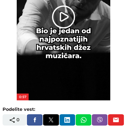
Play
Video
0:57
Podelite vest:
0