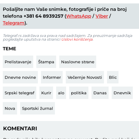
Pošaljite nam Vaše snimke, fotografije i priče na broj
telefona
+381 64 8939257
(
WhatsApp
/
Viber
/
Telegram
).
Telegraf.rs zadržava sva prava nad sadržajem. Za preuzimanje sadržaja
pogledajte uputstva na stranici
Uslovi korišćenja
.
TEME
Prelistavanje
Štampa
Naslovne strane
Dnevne novine
Informer
Večernje Novosti
Blic
Srpski telegraf
Kurir
alo
politika
Danas
Dnevnik
Nova
Sportski žurnal
KOMENTARI