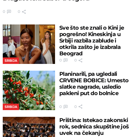
0
0
Sve što ste znali o Kini je
pogrešno! Kineskinja u
Srbiji razbila zablude i
otkrila zašto je izabrala
Beograd
0
0
SRBIJA
Planinarili, pa ugledali
CRVENE BOBICE: Umesto
slatke nagrade, usledio
pakleni put do bolnice
0
0
SRBIJA
Priština: Istekao zakonski
rok, sednica skupštine još
uvek na čekanju