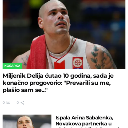
KOŠARKA
Miljenik Delija ćutao 10 godina, sada je
konačno progovorio: "Prevarili su me,
plašio sam se..."
0
0
Ispala Arina Sabalenka,
Novakova partnerka u