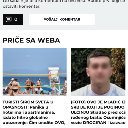
Do sada nije bilo komentara na ovu vest.
Budite prvi koji će
ostaviti komentar.
0
POŠALJI KOMENTAR
PRIČE SA WEBA
TURISTI ŠIROM SVETA U
(FOTO) OVO JE MLADIĆ IZ
OPASNOSTI! Panika u
SRBIJE KOJI JE POGINUO 
hotelima i apartmanima,
ULCINJU Stradao pred oči
izdato hitno globalno
rođenog brata: Osumnjičen
upozorenje: Čim uradite OVO,
vozio DROGIRAN i izazvao
postajete meta opasnog
nesreću