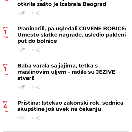
min
otkrila zašto je izabrala Beograd
0
0
Planinarili, pa ugledali CRVENE BOBICE:
pre
1
Umesto slatke nagrade, usledio pakleni
min
put do bolnice
0
0
Baba varala sa jajima, tetka s
pre
1
maslinovim uljem - radile su JEZIVE
min
stvari!
0
0
Priština: Istekao zakonski rok, sednica
pre
4
skupštine još uvek na čekanju
min
0
0