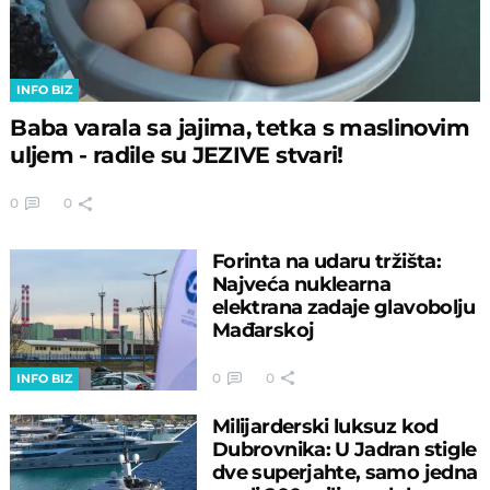
INFO BIZ
Baba varala sa jajima, tetka s maslinovim
uljem - radile su JEZIVE stvari!
0
0
Forinta na udaru tržišta:
Najveća nuklearna
elektrana zadaje glavobolju
Mađarskoj
0
0
INFO BIZ
Milijarderski luksuz kod
Dubrovnika: U Jadran stigle
dve superjahte, samo jedna