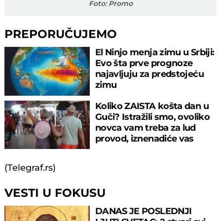
Foto: Promo
PREPORUČUJEMO
El Ninjo menja zimu u Srbiji:
Evo šta prve prognoze
najavljuju za predstojeću
zimu
Koliko ZAISTA košta dan u
Guči? Istražili smo, ovoliko
novca vam treba za lud
provod, iznenadiće vas
cifra!
(Telegraf.rs)
VESTI U FOKUSU
DANAS JE POSLEDNJI