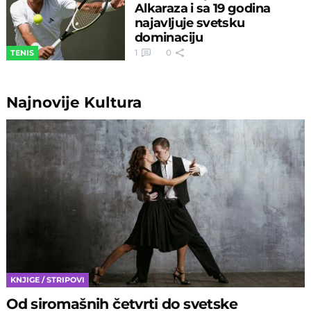
Alkaraza i sa 19 godina
najavljuje svetsku
dominaciju
1
0
TENIS
Najnovije
Kultura
KNJIGE / STRIPOVI
Od siromašnih četvrti do svetske