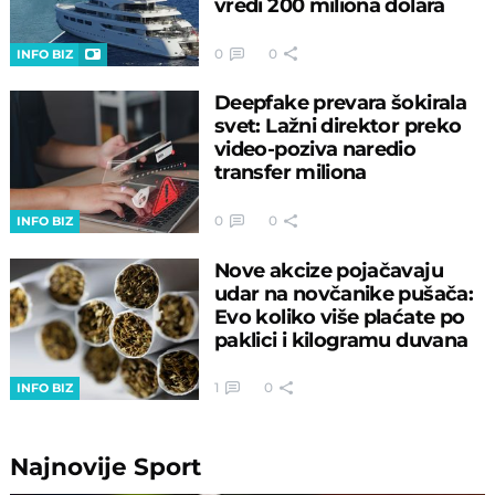
vredi 200 miliona dolara
0
0
INFO BIZ
Deepfake prevara šokirala
svet: Lažni direktor preko
video-poziva naredio
transfer miliona
0
0
INFO BIZ
Nove akcize pojačavaju
udar na novčanike pušača:
Evo koliko više plaćate po
paklici i kilogramu duvana
1
0
INFO BIZ
Najnovije
Sport