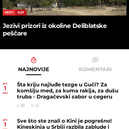
VESTI
0:27
Jezivi prizori iz okoline Deliblatske
peščare
NAJNOVIJE
KOMENTARI
Šta kriju najluđe tezge u Guči? Za
pre
1
komšiju med, za kuma rakija, za dušu
min
truba - Dragačevski sabor u cegeru
0
0
Sve što ste znali o Kini je pogrešno!
pre
1
Kineskinja u Srbiji razbila zablude i