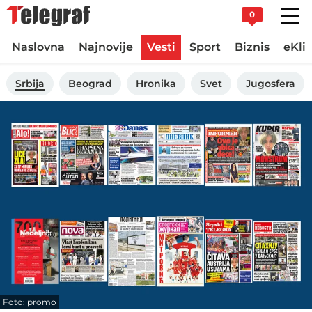
0
Naslovna
Najnovije
Vesti
Sport
Biznis
eKli
Srbija
Beograd
Hronika
Svet
Jugosfera
Foto: promo