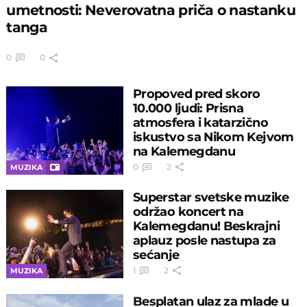
umetnosti: Neverovatna priča o nastanku
tanga
0
0
Propoved pred skoro
10.000 ljudi: Prisna
atmosfera i katarzično
iskustvo sa Nikom Kejvom
na Kalemegdanu
0
2
MUZIKA
Superstar svetske muzike
održao koncert na
Kalemegdanu! Beskrajni
aplauz posle nastupa za
sećanje
1
2
MUZIKA
Besplatan ulaz za mlade u