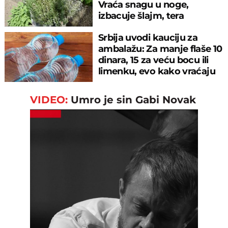
Vraća snagu u noge,
izbacuje šlajm, tera
komarce i miševe
Srbija uvodi kauciju za
ambalažu: Za manje flaše 10
dinara, 15 za veću bocu ili
limenku, evo kako vraćaju
pare
VIDEO:
Umro je sin Gabi Novak