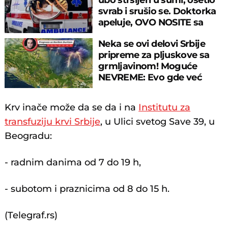
svrab i srušio se. Doktorka
apeluje, OVO NOSITE sa
sobom
Neka se ovi delovi Srbije
pripreme za pljuskove sa
grmljavinom! Moguće
NEVREME: Evo gde već
pljušti i grmi
Krv inače može da se da i na
Institutu za
transfuziju krvi Srbije
, u Ulici svetog Save 39, u
Beogradu:
- radnim danima od 7 do 19 h,
- subotom i praznicima od 8 do 15 h.
(Telegraf.rs)