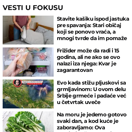
VESTI U FOKUSU
Stavite kašiku ispod jastuka
pre spavanja: Stari običaj
koji se ponovo vraća, a
mnogi tvrde da im pomaže
Frižider može da radi i 15
godina, ali ne ako se ovo
nalazi iza njega: Kvar je
zagarantovan
Evo kada stižu pljuskovi sa
grmljavinom: U ovom delu
Srbije grmeće i padaće već
u četvrtak uveče
Na moru je jedemo gotovo
svaki dan, a kod kuće je
zaboravljamo: Ova