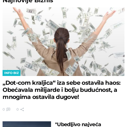
Najnovije
Biznis
INFO BIZ
„Dot-com kraljica“ iza sebe ostavila haos:
Obećavala milijarde i bolju budućnost, a
mnogima ostavila dugove!
0
0
"Ubedljivo najveća