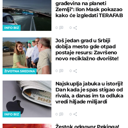
građevina na planeti
Zemlji": Ilon Mask pokazao
kako će izgledati TERAFAB
0
0
INFO BIZ
Još jedan grad u Srbiji
dobija mesto gde otpad
postaje resurs: Završeno
novo reciklažno dvorište!
0
0
ŽIVOTNA SREDINA
Najskuplja jabuka u istoriji!
Dan kada je spas stigao od
rivala, a danas im ta odluka
vredi hiljade milijardi
0
0
INFO BIZ
Žestok odgovor Pekinga!