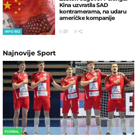
Kina uzvratila SAD
kontramerama, na udaru
američke kompanije
0
0
INFO BIZ
Najnovije
Sport
FUDBAL