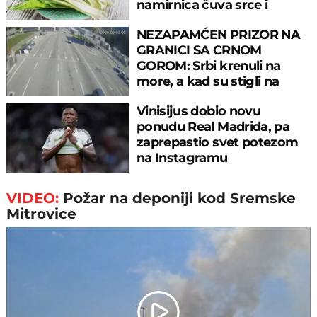
namirnica čuva srce i
reguliše šećer
NEZAPAMĆEN PRIZOR NA
GRANICI SA CRNOM
GOROM: Srbi krenuli na
more, a kad su stigli na
prelaz, ostali u šoku!
Vinisijus dobio novu
ponudu Real Madrida, pa
zaprepastio svet potezom
na Instagramu
VIDEO:
Požar na deponiji kod Sremske
Mitrovice