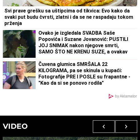
Svi prave grešku sa uštipcima od tikvica: Evo kako da
svaki put budu čvrsti, zlatni i da se ne raspadaju tokom
prženja
Ovako je izgledala SVADBA Saše
Popovića i Suzane Jovanović: PUSTILI
JOJ SNIMAK nakon njegove smrti,
SAMO ŠTO NE KRENU SUZE, a ovakav
poklon za mladence se danas retko viđa!
Čuvena glumica SMRŠALA 22
KILOGRAMA, pa se skinula u kupaći:
Fotografije PRE I POSLE su frapantne -
"Kao da si se ponovo rodila"
by Aklamator
VIDEO