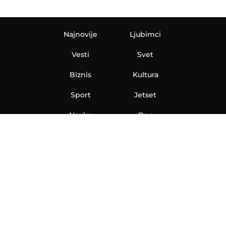
Najnovije
Ljubimci
Vesti
Svet
Biznis
Kultura
Sport
Jetset
Nauka
Ona
Aero
Zanimljivosti
eKlinika
Hi-Tech
Auto
Plantbased
Ubrzanje
Telegraf TV