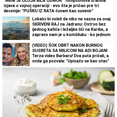
"MENI JE OLUJA BILA ODMOR" Tompsonova sramna
izjava o vojnoj operaciji - evo šta je pričao pre tri
decenije: "PUŠKU IZ RATA čuvam kao suvenir"
Lokalci bi voleli da niko ne sazna za ovaj
SKRIVENI RAJ na Jadranu: Ostrvo bez
ijednog kafića i ležaljke liči na Karibe, a
zapravo nam je u komšiluku - ko jednom
ode, teško se vraća kući
(VIDEO) ŠOK OBRT NAKON BURNOG
SUSRETA SA MILICOM NA ADI BOJANI
Terza video Barbaru! Dva puta pričali, a
onda ga pozvala: "Upisaću se kao otac"