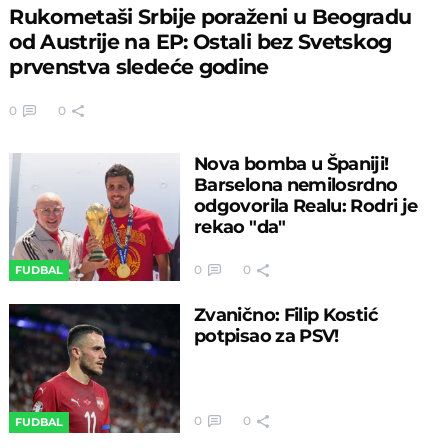
Rukometaši Srbije poraženi u Beogradu
od Austrije na EP: Ostali bez Svetskog
prvenstva sledeće godine
0
0
Nova bomba u Španiji!
Barselona nemilosrdno
odgovorila Realu: Rodri je
rekao "da"
0
0
FUDBAL
Zvanično: Filip Kostić
potpisao za PSV!
0
0
FUDBAL