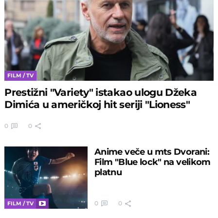
FILM / TV
Prestižni "Variety" istakao ulogu Džeka
Dimića u američkoj hit seriji "Lioness"
0
0
Anime veče u mts Dvorani:
Film "Blue lock" na velikom
platnu
0
0
FILM / TV