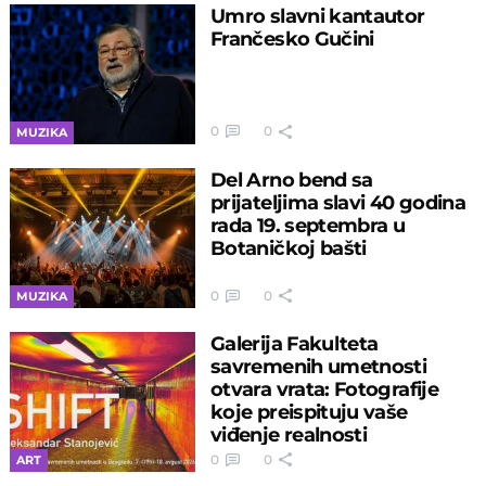
Umro slavni kantautor
Frančesko Gučini
0
0
MUZIKA
Del Arno bend sa
prijateljima slavi 40 godina
rada 19. septembra u
Botaničkoj bašti
0
0
MUZIKA
Galerija Fakulteta
savremenih umetnosti
otvara vrata: Fotografije
koje preispituju vaše
viđenje realnosti
0
0
ART