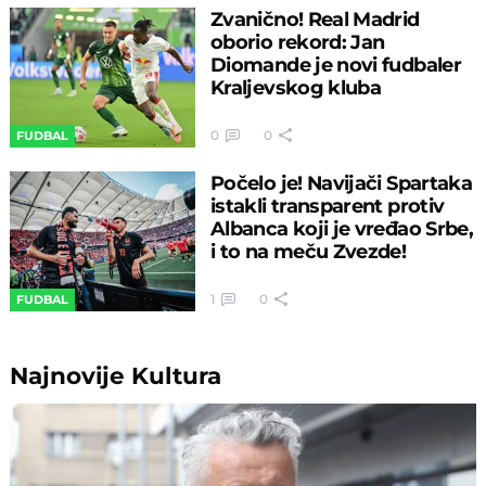
Zvanično! Real Madrid
oborio rekord: Jan
Diomande je novi fudbaler
Kraljevskog kluba
0
0
FUDBAL
Počelo je! Navijači Spartaka
istakli transparent protiv
Albanca koji je vređao Srbe,
i to na meču Zvezde!
1
0
FUDBAL
Najnovije
Kultura