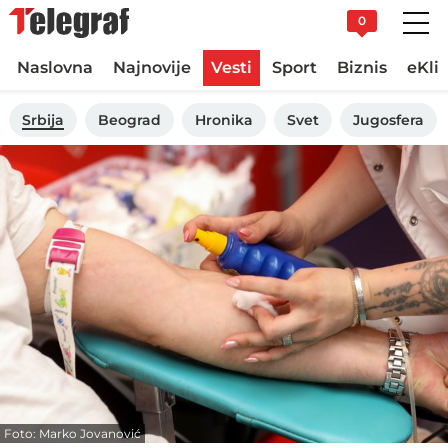
0
Naslovna
Najnovije
Vesti
Sport
Biznis
eKli
Srbija
Beograd
Hronika
Svet
Jugosfera
Foto: Marko Jovanović