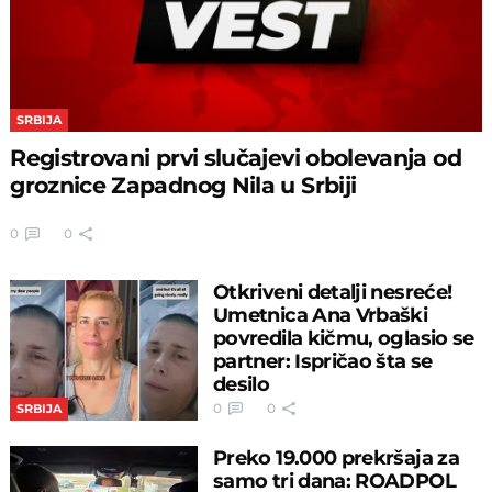
SRBIJA
Registrovani prvi slučajevi obolevanja od
groznice Zapadnog Nila u Srbiji
0
0
Otkriveni detalji nesreće!
Umetnica Ana Vrbaški
povredila kičmu, oglasio se
partner: Ispričao šta se
desilo
0
0
SRBIJA
Preko 19.000 prekršaja za
samo tri dana: ROADPOL