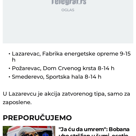
Lazarevac, Fabrika energetske opreme 9-15
h
Požarevac, Dom Crvenog krsta 8-14 h
Smederevo, Sportska hala 8-14 h
U Lazarevcu je akcija zatvorenog tipa, samo za
zaposlene.
PREPORUČUJEMO
"Ja ću da umrem": Bobana
ubo stršljen u šumi, osetio