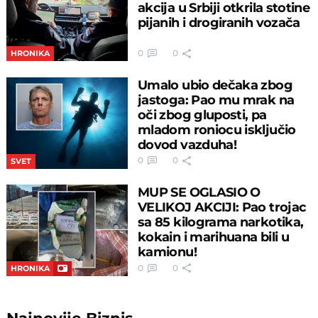
akcija u Srbiji otkrila stotine
pijanih i drogiranih vozača
0
0
HRONIKA
Umalo ubio dečaka zbog
jastoga: Pao mu mrak na
oči zbog gluposti, pa
mladom roniocu isključio
dovod vazduha!
0
0
SVET
MUP SE OGLASIO O
VELIKOJ AKCIJI: Pao trojac
sa 85 kilograma narkotika,
kokain i marihuana bili u
kamionu!
0
0
HRONIKA