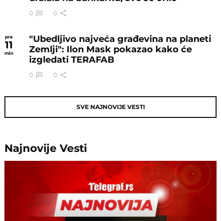
0
0
"Ubedljivo najveća građevina na planeti
pre
11
Zemlji": Ilon Mask pokazao kako će
min
izgledati TERAFAB
0
0
SVE NAJNOVIJE VESTI
Najnovije
Vesti