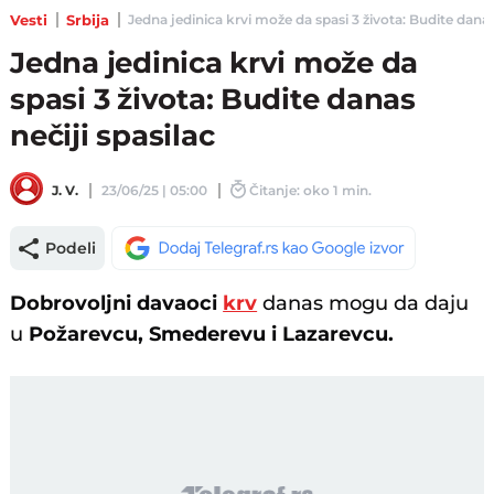
Vesti
Srbija
Jedna jedinica krvi može da spasi 3 života: Budite danas n
Jedna jedinica krvi može da
spasi 3 života: Budite danas
nečiji spasilac
J. V.
23/06/25 | 05:00
Čitanje: oko 1 min.
Podeli
Dobrovoljni davaoci
krv
danas mogu da daju
u
Požarevcu, Smederevu i Lazarevcu.