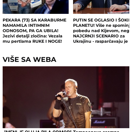
PEKARA (73) SA KARABURME
PUTIN SE OGLASIO I ŠOKI
NAMAMILA INTIMNIM
PLANETU! Više ne spominj
ODNOSOM, PA GA UBILA!
pobedu nad Kijevom, neg
Jezivi detalji zločina: Vezala
NAJCRNJI SCENARIO za
mu pertlama RUKE I NOGE!
Ukrajinu - rasparčavaju je 
tri dela?!
VIŠE SA WEBA