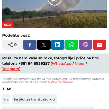
Play
Video
0:30
Podelite vest:
0
Pošaljite nam Vaše snimke, fotografije i priče na broj
telefona
+381 64 8939257
(
WhatsApp
/
Viber
/
Telegram
).
Telegraf.rs zadržava sva prava nad sadržajem. Za preuzimanje sadržaja
pogledajte uputstva na stranici
Uslovi korišćenja
.
TEME
krv
Institut za transfuziju krvi