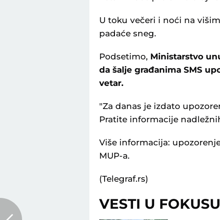
U toku večeri i noći na viš
padaće sneg.
Podsetimo,
Ministarstvo un
da šalje građanima SMS up
vetar.
"Za danas je izdato upozore
Pratite informacije nadležni
Više informacija: upozorenj
MUP-a.
(Telegraf.rs)
VESTI U FOKUS