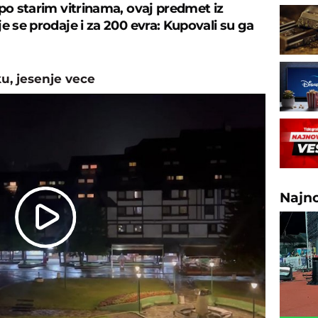
 po starim vitrinama, ovaj predmet iz
e se prodaje i za 200 evra: Kupovali su ga
u, jesenje vece
Najn
Play
Video