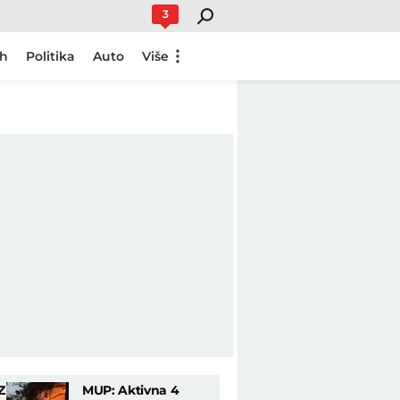
3
ch
Politika
Auto
Više
Z
MUP: Aktivna 4