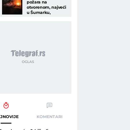
požara na
otvorenom, najveći
u Šumarku,
,
zahvaćeno više od
700 ha, gasi 296
ljudi
JNOVIJE
KOMENTARI