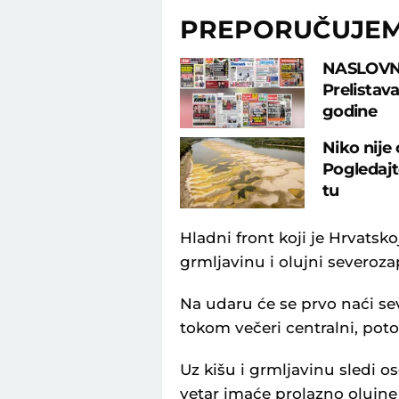
PREPORUČUJE
NASLOVN
Prelistav
godine
Niko nije
Pogledajte
tu
Hladni front koji je Hrvatsk
grmljavinu i olujni severozap
Na udaru će se prvo naći se
tokom večeri centralni, potom
Uz kišu i grmljavinu sledi o
vetar imaće prolazno olujne