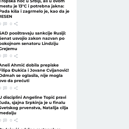
Tropska noć u Srbiji, ali u ovom
mestu je 13°C i potrebna jakna:
Pada kiša i zagrmelo je, kao da je
JESEN
 vetar - Vesti - Telegraf.rs
0
0
SAD pooštravaju sankcije Rusiji:
Senat usvojio zakon nazvan po
pokojnom senatoru Lindziju
Grejemu
0
0
Aneli Ahmić dobila prepiske
Filipa Đukića i Jovane Cvijanović!
Odmah se oglasila, nije mogla
ovo da prećuti
0
0
U disciplini Angeline Topić pravi
čuda, sjajna Srpkinja je u finalu
Svetskog prvenstva, Natalija cilja
medalju
0
0