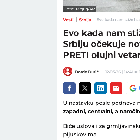
Foto: Tanjug/AP
Vesti
Srbija
Evo kada nam stiže hlad
Evo kada nam stiž
Srbiju očekuje no
PRETI olujni veta
Đorđe Đurić
12/05/26 | 14:41
≫
U nastavku posle podneva 
zapadni, centralni, a naročit
Biće uslova i za grmljavins
pljuskovima.