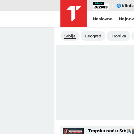
Biznis
eKlinika
Naslovna
Najnov
Srbija
Beograd
Hronika
Tropska noć u Srbiji,