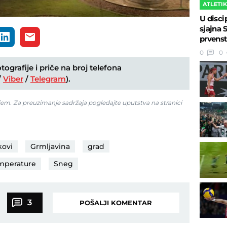
ATLETI
U disci
sjajna 
prvenst
0
0
ografije i priče na broj telefona
/
Viber
/
Telegram
).
jem. Za preuzimanje sadržaja pogledajte uputstva na stranici
kovi
Grmljavina
grad
mperature
Sneg
3
POŠALJI KOMENTAR