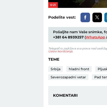
0:21
Podelite vest:
Pošaljite nam Vaše snimke, fot
+381 64 8939257
(
WhatsApp
Telegraf.rs zadržava sva prava nad sadrža
Uslovi korišćenja
.
TEME
Srbija
hladni front
Pljus
Severozapadni vetar
Pad te
KOMENTARI