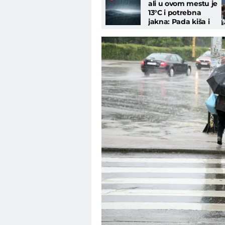
ali u ovom mestu je
13°C i potrebna
jakna: Pada kiša i
zagrmelo je, kao da
je JESEN