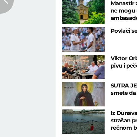
Manastir 
ne mogu d
ambasad
Povlači s
Viktor Or
pivu i pe
SUTRA JE
smete da u
Iz Dunava
strašan p
rečnom b