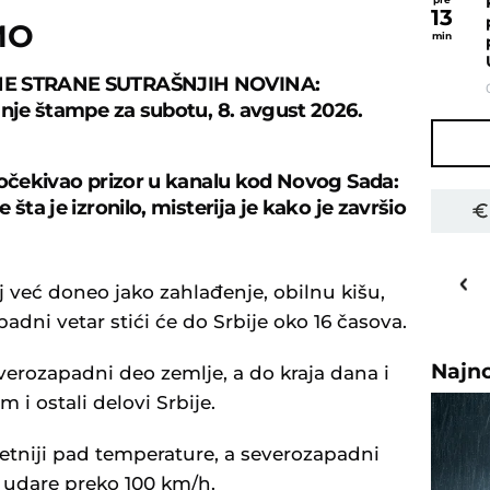
13
MO
min
E STRANE SUTRAŠNJIH NOVINA:
anje štampe za subotu, 8. avgust 2026.
 očekivao prizor u kanalu kod Novog Sada:
 šta je izronilo, misterija je kako je završio
21
o
C
oj već doneo jako zahlađenje, obilnu kišu,
Priština
adni vetar stići će do Srbije oko 16 časova.
Najn
verozapadni deo zemlje, a do kraja dana i
 i ostali delovi Srbije.
setniji pad temperature, a severozapadni
 udare preko 100 km/h.