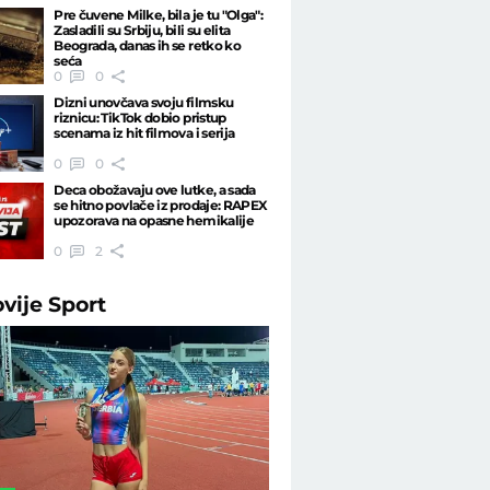
Pre čuvene Milke, bila je tu "Olga":
Zasladili su Srbiju, bili su elita
Beograda, danas ih se retko ko
seća
0
0
Dizni unovčava svoju filmsku
riznicu: TikTok dobio pristup
scenama iz hit filmova i serija
0
0
Deca obožavaju ove lutke, a sada
se hitno povlače iz prodaje: RAPEX
upozorava na opasne hemikalije
0
2
ovije
Sport