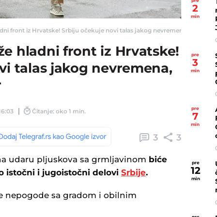
pre
2
min
ni front iz Hrvatske! Srbiju očekuje novi talas jakog nevremena, PRETI olujni
e hladni front iz Hrvatske!
pre
3
vi talas jakog nevremena,
min
r
pre
16:03
Čitanje: oko 1 min.
7
min
3
3
na udaru pljuskova sa grmljavinom
biće
pre
12
o istočni i jugoistočni delovi
Srbije
.
min
ke nepogode sa gradom i obilnim
pre