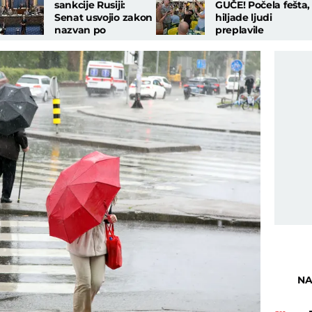
sankcije Rusiji:
GUČE! Počela fešta,
Senat usvojio zakon
hiljade ljudi
nazvan po
preplavile
pokojnom senatoru
Dragačevo: Peva se
Lindziju Grejemu
igra i nazdravlja
NA