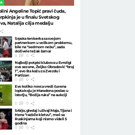
KA
plini Angeline Topić pravi čuda,
Srpkinja je u finalu Svetskog
va, Natalija cilja medalju
Srpska teniserka sa svojom
partnerkom u velikom problemu,
bile na “sedmom nebu”, sada
doživele težak šamar
0
0
Najbolji potpisi klubova u Evroligi
ove sezone, Željko Obradović “broj
1”, evo šta kažu za Zvezdu i
Partizan
0
0
Evo koliko novca vredi čuvena
lopta koju je Maradona poslao u
istoriju, “Božija ruka” na aukciji
0
0
Srbijo, gledaj i uživaj! Maja, Tijana i
Hena “razbile kletvu”, meč sa
Ruskinjama koji nismo videli 5
godina
0
0