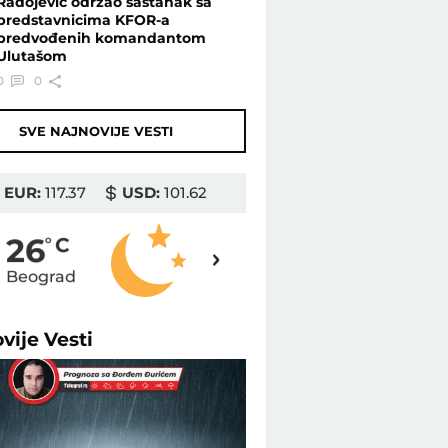
Radojević održao sastanak sa
predstavnicima KFOR-a
predvođenih komandantom
Ulutašom
0
0
SVE NAJNOVIJE VESTI
EUR:
117.37
USD:
101.62
25
26
o
C
o
C
Beograd
Novi Sad
ovije
Vesti