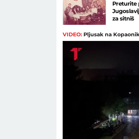
Preturite
Jugoslavij
za sitniš
VIDEO:
Pljusak na Kopaonik