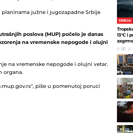
im planinama južne i jugozapadne Srbije
SRBIJA
Tropska
utrašnjih poslova (MUP) počelo je danas
13°C i 
zagrmel
ozorenja na vremenske nepogode i olujni
0
0
nje na vremenske nepogode i olujni vetar.
h organa.
e.mup.gov.rs", piše u pomenutoj poruci
U