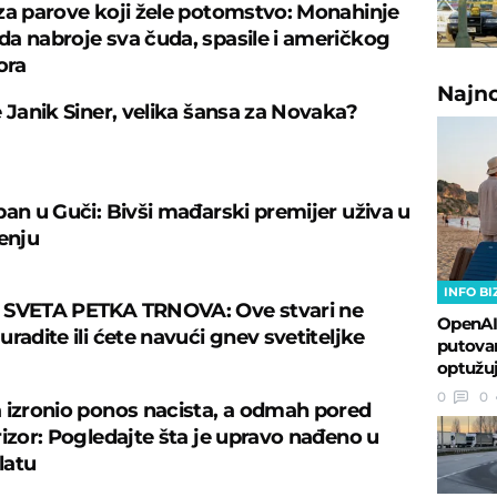
za parove koji žele potomstvo: Monahinje
a nabroje sva čuda, spasile i američkog
ora
Najn
e Janik Siner, velika šansa za Novaka?
ban u Guči: Bivši mađarski premijer uživa u
čenju
INFO BI
 SVETA PETKA TRNOVA: Ove stvari ne
OpenAI
radite ili ćete navući gnev svetiteljke
putovan
optužuj
0
0
 izronio ponos nacista, a odmah pored
rizor: Pogledajte šta je upravo nađeno u
latu