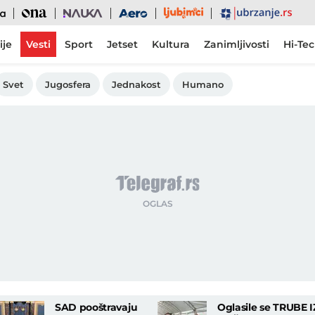
Ljubimci
Ona
Nauka
Aero
Ubrzanje
ije
Vesti
Sport
Jetset
Kultura
Zanimljivosti
Hi-Te
Svet
Jugosfera
Jednakost
Humano
SAD pooštravaju
Oglasile se TRUBE I