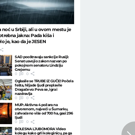
 noć u Srbiji, ali u ovom mestu je
potrebna jakna: Pada kiša i
o je, kao da je JESEN
SAD pooštravaju sankcije Rusiji:
Senat usvojio zakon nazvan po
pokojnom senatoru Lindziju
Grejemu
0
0
Oglasile se TRUBE IZ GUČE! Počela
fešta, hiljade ljudi preplavile
Dragačevo: Peva se, igra i
nazdravlja
0
0
MUP: Aktivna 4 požara na
otvorenom, najveći u Šumarku,
zahvaćeno više od 700 ha, gasi 296
ljudi
0
0
BOLESNA LJUBOMORA Video
kolegu kako grli koleginicu, pa ga