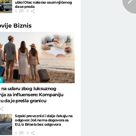
ubio! Otac naterao osumnjičenog
da se preda
0
0
ovije
Biznis
Z
 na udaru zbog luksuznog
ja za influensere: Kompaniju
u da je prešla granicu
Srpski prevoznici i dalje čekaju na
odgovor: Još nema dogovora sa
EU, iz Brisela bez odgovora
0
0