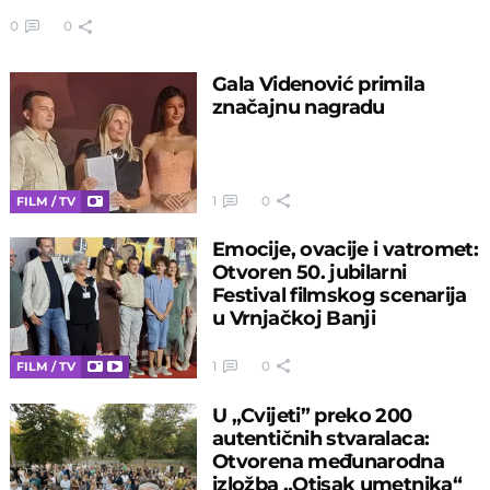
0
0
Gala Videnović primila
značajnu nagradu
1
0
FILM / TV
Emocije, ovacije i vatromet:
Otvoren 50. jubilarni
Festival filmskog scenarija
u Vrnjačkoj Banji
1
0
FILM / TV
U „Cvijeti” preko 200
autentičnih stvaralaca:
Otvorena međunarodna
izložba „Otisak umetnika“