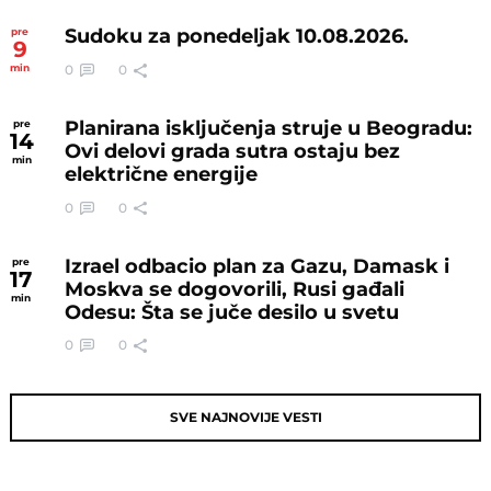
Sudoku za ponedeljak 10.08.2026.
pre
9
0
0
min
Planirana isključenja struje u Beogradu:
pre
14
Ovi delovi grada sutra ostaju bez
min
električne energije
0
0
Izrael odbacio plan za Gazu, Damask i
pre
17
Moskva se dogovorili, Rusi gađali
min
Odesu: Šta se juče desilo u svetu
0
0
SVE NAJNOVIJE VESTI