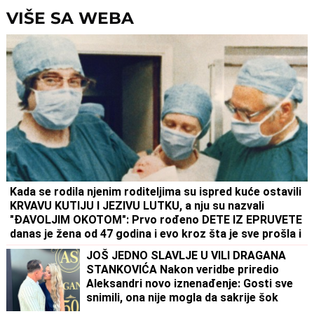
VIŠE SA WEBA
Kada se rodila njenim roditeljima su ispred kuće ostavili
KRVAVU KUTIJU I JEZIVU LUTKU, a nju su nazvali
"ĐAVOLJIM OKOTOM": Prvo rođeno DETE IZ EPRUVETE
danas je žena od 47 godina i evo kroz šta je sve prošla i
kako dan
JOŠ JEDNO SLAVLJE U VILI DRAGANA
STANKOVIĆA Nakon veridbe priredio
Aleksandri novo iznenađenje: Gosti sve
snimili, ona nije mogla da sakrije šok
(Video)