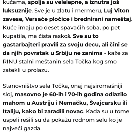
kućama,
spolja su velelepne, a iznutra još
luksuznije
. Sve je u zlatu i mermeru,
Luj Viton
zavese, Versaće pločice i brednirani nameštaj
.
Kuće imaju po deset spavaćih soba, po pet
kupatila, ma čista raskoš.
Sve su to
gastarbajteri pravili za svoju decu, ali čini se
da njih povratak u Srbiju ne zanima
- kaže za
RINU stalni meštanin sela Točka kog smo
zatekli u prolazu.
Stanovništvo sela Točka, onaj najsiromašniji
sloj,
masovno je 60-ih i 70-ih godina odlazilo
mahom u Austriju i Nemačku, Švajcarsku ili
Italiju, kako bi zaradili novac
. Kada su u tome
uspeli rešili su da pokažu rodnom selu ko je
najveći gazda.