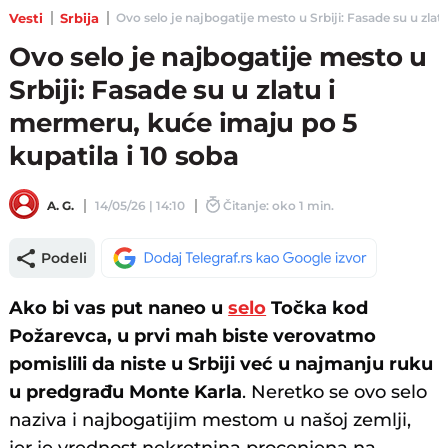
Vesti
Srbija
Ovo selo je najbogatije mesto u Srbiji: Fasade su u zlatu
Ovo selo je najbogatije mesto u
Srbiji: Fasade su u zlatu i
mermeru, kuće imaju po 5
kupatila i 10 soba
A. G.
14/05/26 | 14:10
Čitanje: oko 1 min.
Podeli
Ako bi vas put naneo u
selo
Točka kod
Požarevca, u prvi mah biste verovatmo
pomislili da niste u Srbiji već u najmanju ruku
u predgrađu Monte Karla
. Neretko se ovo selo
naziva i najbogatijim mestom u našoj zemlji,