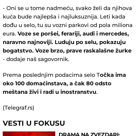
- Oni se u tome nadmeću, svako želi da njihova
kuća bude najlepša i najluksuznija. Leti kada
dođu u selo, tu su vozni parkovi od pola miliona
eura.
Voze se poršei, ferariji, audi i mercedes,
naravno najnoviji. Luduju po selu, pokazuju
bogatstvo. Voze brzo, prave raskalašne žurke
- dodaje naš sagovornik.
Prema poslednjim podacima selo T
očka ima
oko 100 domaćinstava, a čak 80 odsto
meštana živi i radi u inostranstvu
.
(Telegraf.rs)
VESTI U FOKUSU
DRAMA NA ZVEZDARI: