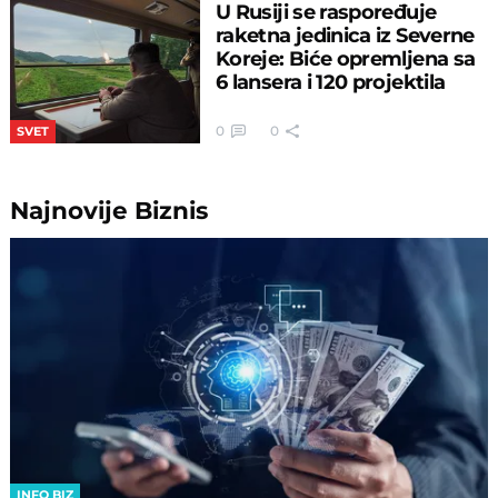
U Rusiji se raspoređuje
raketna jedinica iz Severne
Koreje: Biće opremljena sa
6 lansera i 120 projektila
0
0
SVET
Najnovije
Biznis
INFO BIZ