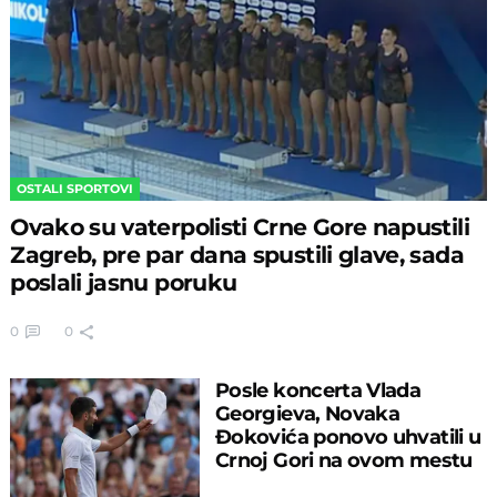
OSTALI SPORTOVI
Ovako su vaterpolisti Crne Gore napustili
Zagreb, pre par dana spustili glave, sada
poslali jasnu poruku
0
0
Posle koncerta Vlada
Georgieva, Novaka
Đokovića ponovo uhvatili u
Crnoj Gori na ovom mestu