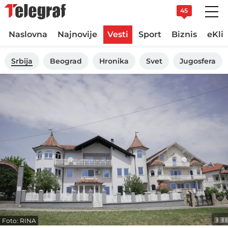
45
Naslovna
Najnovije
Vesti
Sport
Biznis
eKli
Srbija
Beograd
Hronika
Svet
Jugosfera
Foto: RINA