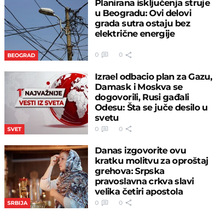
Planirana isključenja struje
u Beogradu: Ovi delovi
grada sutra ostaju bez
električne energije
0
0
BEOGRAD
Izrael odbacio plan za Gazu,
Damask i Moskva se
dogovorili, Rusi gađali
Odesu: Šta se juče desilo u
svetu
0
0
SVET
Danas izgovorite ovu
kratku molitvu za oproštaj
grehova: Srpska
pravoslavna crkva slavi
velika četiri apostola
0
0
SRBIJA