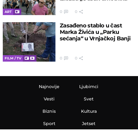
0
0
ART
Zasađeno stablo u čast
Marka Živića u „Parku
sećanja“ u Vrnjačkoj Banji
0
0
FILM / TV
Najnovije
Ljubimci
Vesti
Svet
Biznis
Kultura
Sport
Jetset
Nauka
Ona