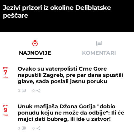
Jezivi prizori iz okoline Deliblatske
peščare
NAJNOVIJE
KOMENTARI
Ovako su vaterpolisti Crne Gore
pre
7
napustili Zagreb, pre par dana spustili
min
glave, sada poslali jasnu poruku
0
0
Unuk mafijaša Džona Gotija "dobio
pre
9
ponudu koju ne može da odbije": Ili će
min
majci dati bubreg, ili ide u zatvor!
0
0