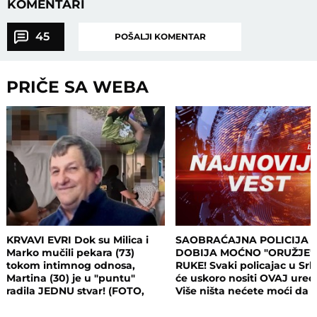
KOMENTARI
45
POŠALJI KOMENTAR
PRIČE SA WEBA
KRVAVI EVRI Dok su Milica i
SAOBRAĆAJNA POLICIJA
Marko mučili pekara (73)
DOBIJA MOĆNO "ORUŽJE"
tokom intimnog odnosa,
RUKE! Svaki policajac u Srbi
Martina (30) je u "puntu"
će uskoro nositi OVAJ uređ
radila JEDNU stvar! (FOTO,
Više ništa nećete moći da
VIDEO)
sakrijete