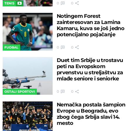
0
0
TENIS
Notingem Forest
zainteresovan za Lamina
Kamaru, kuva se još jedno
potencijalno pojačanje
0
0
FUDBAL
Duet tim Srbije u trostavu
peti na Evropskom
prvenstvu u streljaštvu za
mlađe seniore i seniorke
0
0
OSTALI SPORTOVI
Nemačka postala šampion
Evrope u Beogradu, evo
zbog čega Srbija slavi 14.
mesto