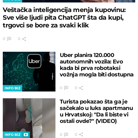
Veštačka inteligencija menja kupovinu:
Sve više ljudi pita ChatGPT šta da kupi,
trgovci se bore za svaki klik
0
0
Uber planira 120.000
autonomnih vozila: Evo
kada bi prva robotaksi
vožnja mogla biti dostupna
0
0
INFO BIZ
Turista pokazao šta ga je
sačekalo u luks apartmanu
u Hrvatskoj: "Da li biste vi
ostali ovde?" (VIDEO)
0
0
INFO BIZ