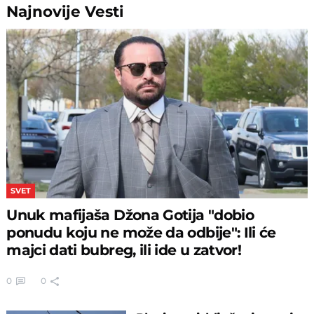
Najnovije
Vesti
SVET
Unuk mafijaša Džona Gotija "dobio
ponudu koju ne može da odbije": Ili će
majci dati bubreg, ili ide u zatvor!
0
0