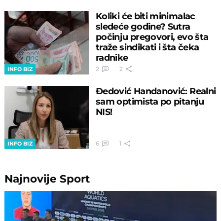
Koliki će biti minimalac
sledeće godine? Sutra
počinju pregovori, evo šta
traže sindikati i šta čeka
radnike
2
2
INFO BIZ
Đedović Handanović: Realni
sam optimista po pitanju
NIS!
6
1
INFO BIZ
Najnovije
Sport