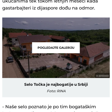
ukućanima tek tokom letnjih meseci kada
gastarbajteri iz dijaspore dođu na odmor.
POGLEDAJTE GALERIJU
Selo Točka je najbogatije u Srbiji
Foto: RINA
- Naše selo poznato je po tim bogataškim