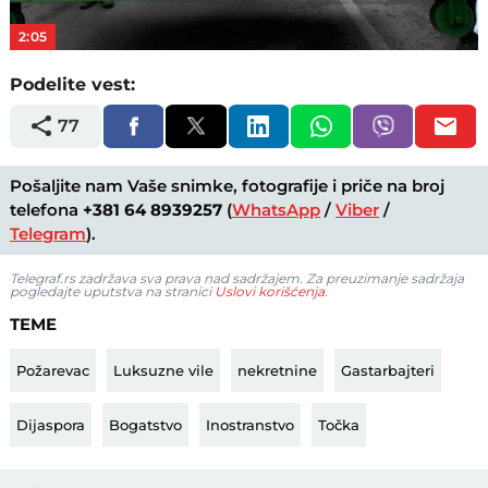
2:05
Podelite vest:
77
Pošaljite nam Vaše snimke, fotografije i priče na broj
telefona
+381 64 8939257
(
WhatsApp
/
Viber
/
Telegram
).
Telegraf.rs zadržava sva prava nad sadržajem. Za preuzimanje sadržaja
pogledajte uputstva na stranici
Uslovi korišćenja
.
TEME
Požarevac
Luksuzne vile
nekretnine
Gastarbajteri
Dijaspora
Bogatstvo
Inostranstvo
Točka