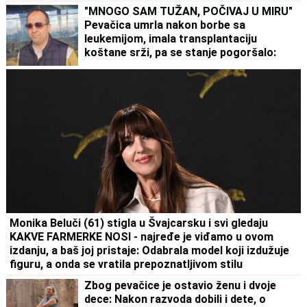
"MNOGO SAM TUŽAN, POČIVAJ U MIRU"
Pevačica umrla nakon borbe sa
leukemijom, imala transplantaciju
koštane srži, pa se stanje pogoršalo:
Emir Habibović se oprostio
Monika Beluči (61) stigla u Švajcarsku i svi gledaju
KAKVE FARMERKE NOSI - najređe je viđamo u ovom
izdanju, a baš joj pristaje: Odabrala model koji izdužuje
figuru, a onda se vratila prepoznatljivom stilu
Zbog pevačice je ostavio ženu i dvoje
dece: Nakon razvoda dobili i dete, o