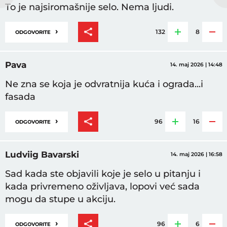
To je najsiromašnije selo. Nema ljudi.
›
132
8
ODGOVORITE
Pava
14. maj 2026 | 14:48
Ne zna se koja je odvratnija kuća i ograda...i
fasada
›
96
16
ODGOVORITE
Ludviig Bavarski
14. maj 2026 | 16:58
Sad kada ste objavili koje je selo u pitanju i
kada privremeno oživljava, lopovi već sada
mogu da stupe u akciju.
›
96
6
ODGOVORITE