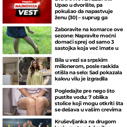
Upao u dvorište, pa
pokušao da napastvuje
ženu (30) – suprug ga
savladao
Zaboravite na komarce ove
sezone: Napravite moćni
domaći sprej od samo 3
sastojka koja već imate u
kuhinji
Bila u vezi sa srpskim
milionerom, posle raskida
otišla na selo: Sad pokazala
kakvu vilu je izgradila
Pogledajte pre nego što
pustite vodu: 7 oblika
stolice koji mogu otkriti šta
se dešava u vašim crevima
Kruševljanka na drugom