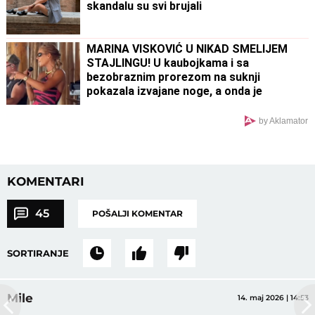
skandalu su svi brujali
MARINA VISKOVIĆ U NIKAD SMELIJEM
STAJLINGU! U kaubojkama i sa
bezobraznim prorezom na suknji
pokazala izvajane noge, a onda je
sevnulo i više nego što je planirala
(Foto)
by Aklamator
KOMENTARI
45
POŠALJI KOMENTAR
SORTIRANJE
Mile
14. maj 2026 | 14:53