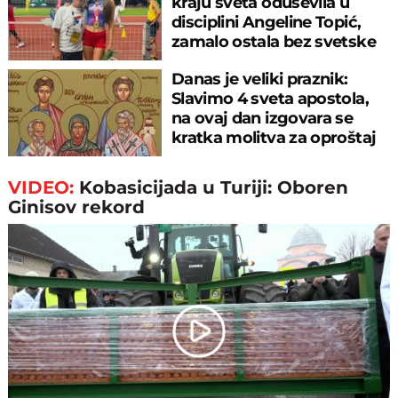
kraju sveta oduševila u
disciplini Angeline Topić,
zamalo ostala bez svetske
medalje
Danas je veliki praznik:
Slavimo 4 sveta apostola,
na ovaj dan izgovara se
kratka molitva za oproštaj
grehova
VIDEO:
Kobasicijada u Turiji: Oboren
Ginisov rekord
Play
Video