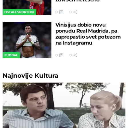
0
0
OSTALI SPORTOVI
Vinisijus dobio novu
ponudu Real Madrida, pa
zaprepastio svet potezom
na Instagramu
0
0
FUDBAL
Najnovije
Kultura