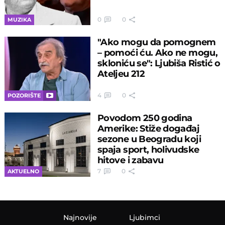
0
0
MUZIKA
"Ako mogu da pomognem
– pomoći ću. Ako ne mogu,
skloniću se": Ljubiša Ristić o
Ateljeu 212
4
0
POZORIŠTE
Povodom 250 godina
Amerike: Stiže događaj
sezone u Beogradu koji
spaja sport, holivudske
hitove i zabavu
7
0
AKTUELNO
Najnovije
Ljubimci