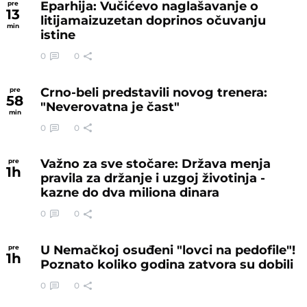
Eparhija: Vučićevo naglašavanje o
pre
13
litijamaizuzetan doprinos očuvanju
min
istine
0
0
Crno-beli predstavili novog trenera:
pre
58
"Neverovatna je čast"
min
0
0
Važno za sve stočare: Država menja
pre
1
h
pravila za držanje i uzgoj životinja -
kazne do dva miliona dinara
0
0
U Nemačkoj osuđeni "lovci na pedofile"!
pre
1
h
Poznato koliko godina zatvora su dobili
0
0