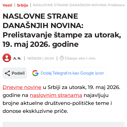
Vesti
Srbija
NASLOVNE STRANE DANAŠNJIH NOVINA: Prelistavanje šta
NASLOVNE STRANE
DANAŠNJIH NOVINA:
Prelistavanje štampe za utorak,
19. maj 2026. godine
A. N.
18/05/26 | 20:20
Čitanje: oko 1 min.
Podeli
Dnevne novine
u Srbiji za utorak, 19. maj 2026.
godine na
naslovnim stranama
najavljuju
brojne aktuelne društveno-političke teme i
donose ekskluzivne priče.