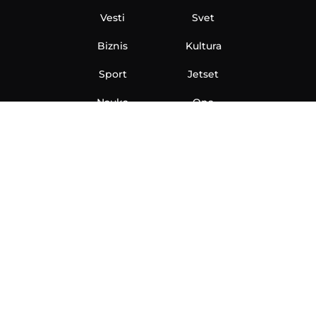
Vesti
Svet
Biznis
Kultura
Sport
Jetset
Nauka
Ona
Aero
Zanimljivosti
eKlinika
Hi-Tech
Auto
Plantbased
Ubrzanje
Telegraf TV