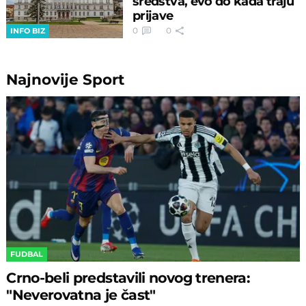
sredstva, evo do kada traju
prijave
0
0
INFO BIZ
Najnovije
Sport
FUDBAL
Crno-beli predstavili novog trenera:
"Neverovatna je čast"