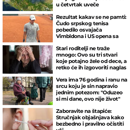
u četvrtak uveče
Rezultat kakav se ne pamti:
Čudo srpskog tenisa
pobedilo osvajača
Vimbldona i US opena sa
6:0, 6:0
Stari roditelji ne traže
mnogo: Ovo su tri stvari
koje potajno žele od dece, a
retko će ih izgovoriti naglas
Vera ima 76 godina i ranu na
srcu koju je sin napravio
jednim potezom: "Oduzeo
si mi dane, ovo nije život"
Zaboravite na štapiće:
Stručnjak objašnjava kako
bezbedno i pravilno očistiti