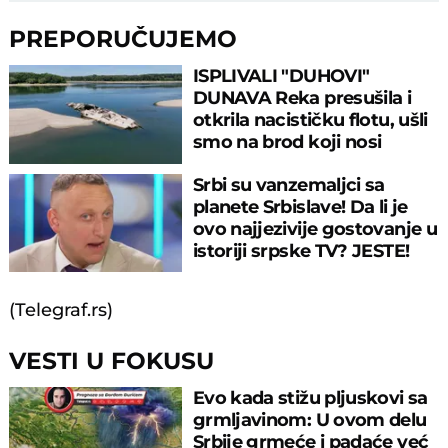
PREPORUČUJEMO
ISPLIVALI "DUHOVI"
DUNAVA Reka presušila i
otkrila nacističku flotu, ušli
smo na brod koji nosi
JEZIVU GLASINU
Srbi su vanzemaljci sa
planete Srbislave! Da li je
ovo najjezivije gostovanje u
istoriji srpske TV? JESTE!
(Telegraf.rs)
VESTI U FOKUSU
Evo kada stižu pljuskovi sa
grmljavinom: U ovom delu
Srbije grmeće i padaće već