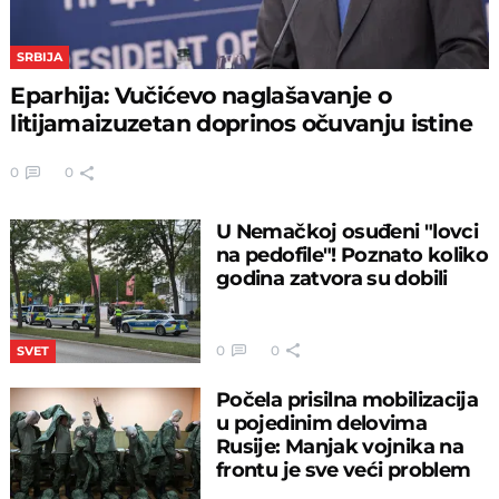
SRBIJA
Eparhija: Vučićevo naglašavanje o
litijamaizuzetan doprinos očuvanju istine
0
0
U Nemačkoj osuđeni "lovci
na pedofile"! Poznato koliko
godina zatvora su dobili
0
0
SVET
Počela prisilna mobilizacija
u pojedinim delovima
Rusije: Manjak vojnika na
frontu je sve veći problem