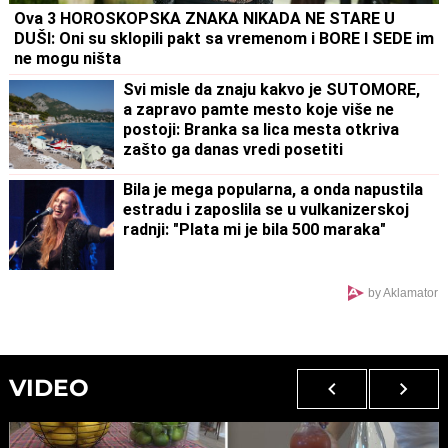
Ova 3 HOROSKOPSKA ZNAKA NIKADA NE STARE U
DUŠI: Oni su sklopili pakt sa vremenom i BORE I SEDE im
ne mogu ništa
Svi misle da znaju kakvo je SUTOMORE,
a zapravo pamte mesto koje više ne
postoji: Branka sa lica mesta otkriva
zašto ga danas vredi posetiti
Bila je mega popularna, a onda napustila
estradu i zaposlila se u vulkanizerskoj
radnji: "Plata mi je bila 500 maraka"
by Aklamator
VIDEO