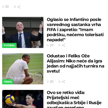
0
0
Oglasio se Infantino posle
vanrednog sastanka vrha
FIFA i zapretio: "Imam
podršku, nećemo tolerisati
napade!"
0
0
FUDBAL
Odustao i Feliks Ože
Alijasim: Niko neće da igra
jedan od najjačih turnira na
svetu!
0
0
TENIS
Ovo se retko viđa:
Prijateljski meč
odbojkašica Srbije i Rusije
završen nerešeno