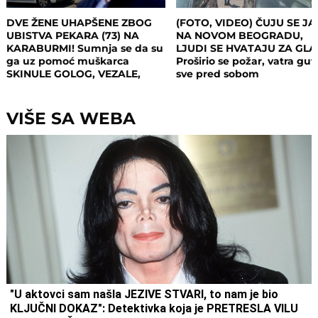
DVE ŽENE UHAPŠENE ZBOG
(FOTO, VIDEO) ČUJU SE JA
UBISTVA PEKARA (73) NA
NA NOVOM BEOGRADU,
KARABURMI! Sumnja se da su
LJUDI SE HVATAJU ZA GL
ga uz pomoć muškarca
Proširio se požar, vatra gut
SKINULE GOLOG, VEZALE,
sve pred sobom
MUČILE, a onda ubile i
opljačkale
VIŠE SA WEBA
"U aktovci sam našla JEZIVE STVARI, to nam je bio
KLJUČNI DOKAZ": Detektivka koja je PRETRESLA VILU