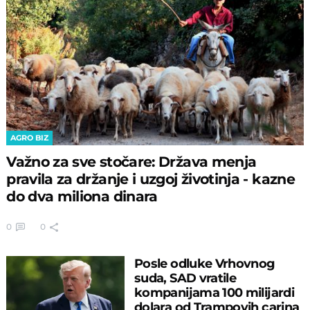
AGRO BIZ
Važno za sve stočare: Država menja
pravila za držanje i uzgoj životinja - kazne
do dva miliona dinara
0
0
Posle odluke Vrhovnog
suda, SAD vratile
kompanijama 100 milijardi
dolara od Trampovih carina