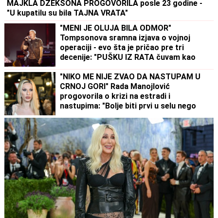
MAJKLA DŽEKSONA PROGOVORILA posle 23 godine -
"U kupatilu su bila TAJNA VRATA"
"MENI JE OLUJA BILA ODMOR"
Tompsonova sramna izjava o vojnoj
operaciji - evo šta je pričao pre tri
decenije: "PUŠKU IZ RATA čuvam kao
suvenir"
"NIKO ME NIJE ZVAO DA NASTUPAM U
CRNOJ GORI" Rada Manojlović
progovorila o krizi na estradi i
nastupima: "Bolje biti prvi u selu nego
poslednji u gradu"