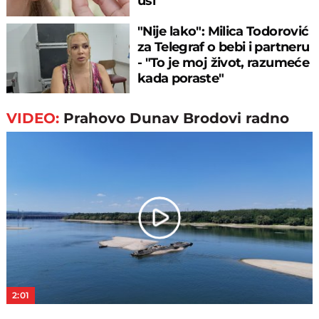
uši
"Nije lako": Milica Todorović
za Telegraf o bebi i partneru
- "To je moj život, razumeće
kada poraste"
VIDEO:
Prahovo Dunav Brodovi radno
Play
Video
2:01