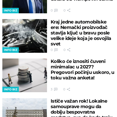
0
0
INFO BIZ
Kraj jedne automobilske
ere: Nemački proizvođač
stavlja ključ u bravu posle
velike ideje koja je osvojila
svet
0
0
INFO BIZ
Koliko će iznositi čuveni
minimalac u 2027?
Pregovori počinju uskoro, u
toku važna anketa!
3
0
INFO BIZ
Ističe važan rok! Lokalne
samouprave mogu da
dobiju bespovratna