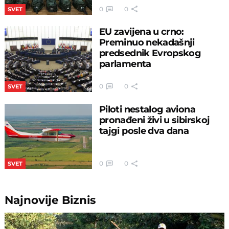
0
0
SVET
EU zavijena u crno:
Preminuo nekadašnji
predsednik Evropskog
parlamenta
0
0
SVET
Piloti nestalog aviona
pronađeni živi u sibirskoj
tajgi posle dva dana
0
0
SVET
Najnovije
Biznis