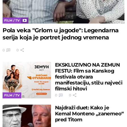
FILM / TV
Pola veka "Grlom u jagode": Legendarna
serija koja je portret jednog vremena
0
0
EKSKLUZIVNO NA ZEMUN
FESTU: Film sa Kanskog
festivala otvara
manifestaciju, stižu najveći
filmski hitovi
0
0
FILM / TV
Najdraži duet: Kako je
Kemal Monteno „zanemeo“
pred Titom