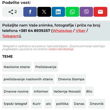
Podelite vest:
2
Pošaljite nam Vaše snimke, fotografije i priče na broj
telefona
+381 64 8939257
(
WhatsApp
/
Viber
/
Telegram
).
Telegraf.rs zadržava sva prava nad sadržajem. Za preuzimanje sadržaja
pogledajte uputstva na stranici
Uslovi korišćenja
.
TEME
Naslovne strane
Prelistavanje
prelistavanje naslovnih strana
Dnevna štampa
Dnevne novine
Informer
Večernje Novosti
Blic
Srpski telegraf
Kurir
alo
politika
Danas
Dnevnik