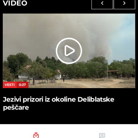
VIDEO
VESTI
0:27
Jezivi prizori iz okoline Deliblatske
peščare