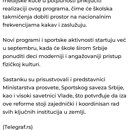
medijske kuće u potpunosti priključiti
realizaciji ovog programa, čime će školska
takmičenja dobiti prostor na nacionalnim
frekvencijama kakav i zaslužuju.
Novi programi i sportske aktivnosti startuju već
u septembru, kada će škole širom Srbije
ponuditi deci moderniji i angažovaniji pristup
fizičkoj kulturi.
Sastanku su prisustvovali i predstavnici
Ministarstva prosvete, Sportskog saveza Srbije,
kao i visoki savetnici Vlade, što potvrđuje da iza
ove reforme stoji zajednički i koordinisan rad
svih ključnih institucija u zemlji.
(Telegraf.rs)