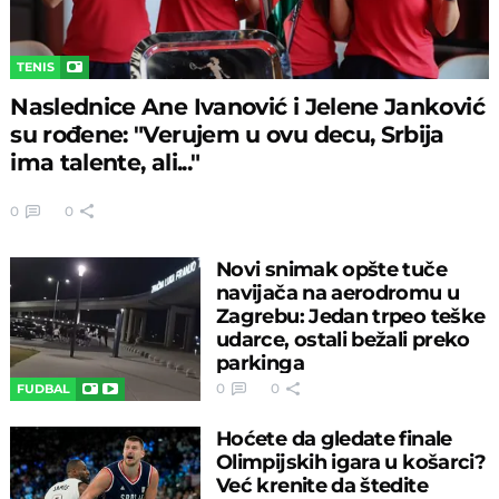
TENIS
Naslednice Ane Ivanović i Jelene Janković
su rođene: "Verujem u ovu decu, Srbija
ima talente, ali..."
0
0
Novi snimak opšte tuče
navijača na aerodromu u
Zagrebu: Jedan trpeo teške
udarce, ostali bežali preko
parkinga
0
0
FUDBAL
Hoćete da gledate finale
Olimpijskih igara u košarci?
Već krenite da štedite