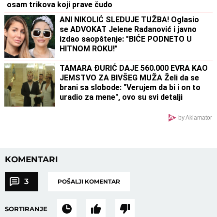
osam trikova koji prave čudo
ANI NIKOLIĆ SLEDUJE TUŽBA! Oglasio
se ADVOKAT Jelene Radanović i javno
izdao saopštenje: "BIĆE PODNETO U
HITNOM ROKU!"
TAMARA ĐURIĆ DAJE 560.000 EVRA KAO
JEMSTVO ZA BIVŠEG MUŽA Želi da se
brani sa slobode: "Verujem da bi i on to
uradio za mene", ovo su svi detalji
by Aklamator
KOMENTARI
3
POŠALJI KOMENTAR
SORTIRANJE