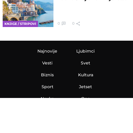
0
0
KNJIGE / STRIPOVI
Najnovije
Ljubimci
Vesti
Svet
Biznis
Kultura
Sport
Jetset
Nauka
Ona
Aero
Zanimljivosti
eKlinika
Hi-Tech