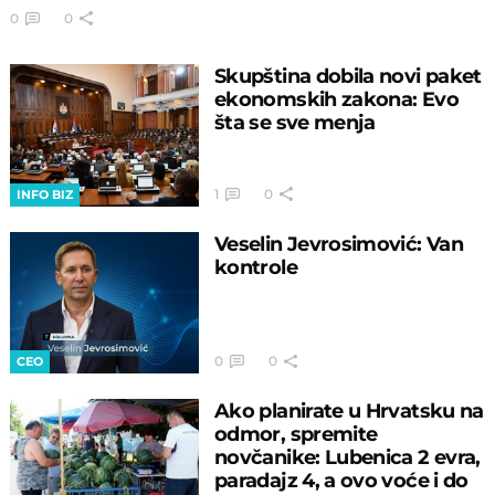
0
0
Skupština dobila novi paket
ekonomskih zakona: Evo
šta se sve menja
1
0
INFO BIZ
Veselin Jevrosimović: Van
kontrole
0
0
CEO
Ako planirate u Hrvatsku na
odmor, spremite
novčanike: Lubenica 2 evra,
paradajz 4, a ovo voće i do