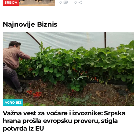
0
0
SRBIJA
Najnovije
Biznis
AGRO BIZ
Važna vest za voćare i izvoznike: Srpska
hrana prošla evropsku proveru, stigla
potvrda iz EU