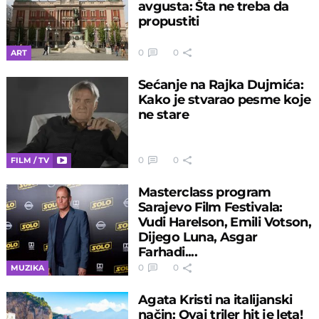
avgusta: Šta ne treba da
propustiti
0
0
ART
Sećanje na Rajka Dujmića:
Kako je stvarao pesme koje
ne stare
0
0
FILM / TV
Masterclass program
Sarajevo Film Festivala:
Vudi Harelson, Emili Votson,
Dijego Luna, Asgar
Farhadi....
0
0
MUZIKA
Agata Kristi na italijanski
način: Ovaj triler hit je leta!