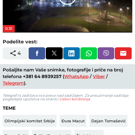
Play
Video
0:31
Podelite vest:
4
Pošaljite nam Vaše snimke, fotografije i priče na broj
telefona
+381 64 8939257
(
WhatsApp
/
Viber
/
Telegram
).
Telegraf.rs zadržava sva prava nad sadržajem. Za preuzimanje sadržaja
pogledajte uputstva na stranici
Uslovi korišćenja
.
TEME
Olimpijski komitet Srbije
Đura Macut
Dejan Tomašević