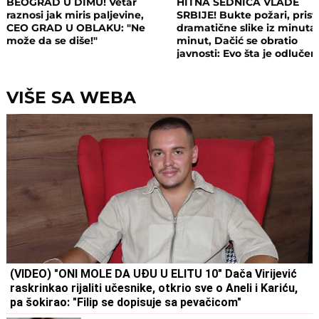
BEOGRAD U DIMU! Vetar
HITNA SEDNICA VLADE
raznosi jak miris paljevine,
SRBIJE! Bukte požari, prist
CEO GRAD U OBLAKU: "Ne
dramatične slike iz minuta
može da se diše!"
minut, Dačić se obratio
javnosti: Evo šta je odluče
VIŠE SA WEBA
(VIDEO) "ONI MOLE DA UĐU U ELITU 10" Dača Virijević
raskrinkao rijaliti učesnike, otkrio sve o Aneli i Kariću,
pa šokirao: "Filip se dopisuje sa pevačicom"