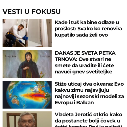
VESTI U FOKUSU
Kade i tuš kabine odlaze u
prošlost: Svako ko renovira
kupatilo sada želi ovo
DANAS JE SVETA PETKA
TRNOVA: Ove stvari ne
smete da uradite ili ćete
navući gnev svetiteljke
Stiže uticaj dva okeana: Evo
kakvu zimu najavljuju
najnoviji sezonski modeli za
Evropu i Balkan
Vladeta Jerotić otkrio kako
da postanete bolji čovek u
četiri koraka: Prvi je najteži