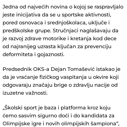
Jedna od najvećih novina o kojoj se raspravljalo
jeste inicijativa da se u sportske aktivnosti,
pored osnovaca i srednjoškolaca, uključe i
predškolske grupe. Stručnjaci naglašavaju da
je razvoj zdrave motorike i kretanja kod dece
od najranijeg uzrasta ključan za prevenciju
deformiteta i gojaznosti.
Predsednik OKS-a Dejan Tomašević istakao je
da je vraćanje fizičkog vaspitanja u okvire koji
odgovaraju značaju brige o zdravlju nacije od
izuzetne važnosti.
„Školski sport je baza i platforma kroz koju
ćemo sasvim sigurno doći i do kandidata za
Olimpijske igre i novih olimpijskih šampiona“,