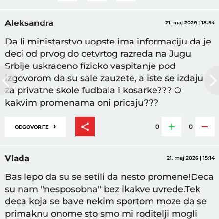
Aleksandra
21. maj 2026 | 18:54
Da li ministarstvo uopste ima informaciju da je
deci od prvog do cetvrtog razreda na Jugu
Srbije uskraceno fizicko vaspitanje pod
izgovorom da su sale zauzete, a iste se izdaju
za privatne skole fudbala i kosarke??? O
kakvim promenama oni pricaju???
›
0
0
ODGOVORITE
Vlada
21. maj 2026 | 15:14
Bas lepo da su se setili da nesto promene!Deca
su nam "nesposobna" bez ikakve uvrede.Tek
deca koja se bave nekim sportom moze da se
primaknu onome sto smo mi roditelji mogli