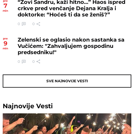
“Zovi Sandru, kaži hitno…” Haos ispred
pre
7
crkve pred venčanje Dejana Kralja i
min
doktorke: “Hoćeš ti da se ženiš?”
0
0
Zelenski se oglasio nakon sastanka sa
pre
9
Vučićem: "Zahvaljujem gospodinu
min
predsedniku!"
0
0
SVE NAJNOVIJE VESTI
Najnovije
Vesti