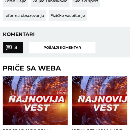
Zoran Gajić
Željko Tanasković
Školski sport
reforma obrazovanja
Fizičko vaspitanje
KOMENTARI
3
POŠALJI KOMENTAR
PRIČE SA WEBA