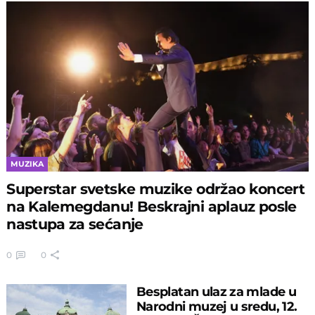
MUZIKA
Superstar svetske muzike održao koncert
na Kalemegdanu! Beskrajni aplauz posle
nastupa za sećanje
0
0
Besplatan ulaz za mlade u
Narodni muzej u sredu, 12.