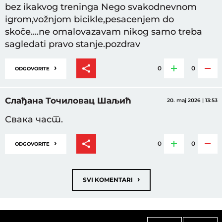
bez ikakvog treninga Nego svakodnevnom
igrom,vožnjom bicikle,pesacenjem do
skoče....ne omalovazavam nikog samo treba
sagledati pravo stanje.pozdrav
›
0
0
ODGOVORITE
Слађана Точиловац Шаљић
20. maj 2026 | 13:53
Свака част.
›
0
0
ODGOVORITE
›
SVI KOMENTARI