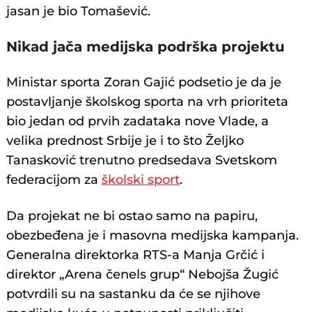
jasan je bio Tomašević.
Nikad jača medijska podrška projektu
Ministar sporta Zoran Gajić podsetio je da je
postavljanje školskog sporta na vrh prioriteta
bio jedan od prvih zadataka nove Vlade, a
velika prednost Srbije je i to što Željko
Tanasković trenutno predsedava Svetskom
federacijom za
školski sport
.
Da projekat ne bi ostao samo na papiru,
obezbeđena je i masovna medijska kampanja.
Generalna direktorka RTS-a Manja Grčić i
direktor „Arena čenels grup“ Nebojša Žugić
potvrdili su na sastanku da će se njihove