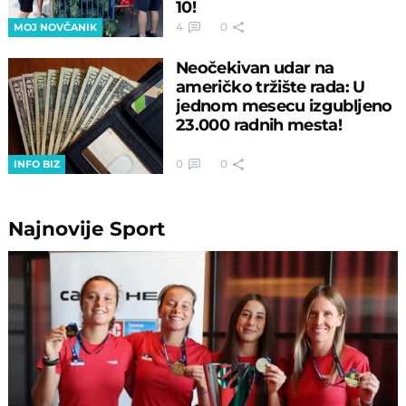
10!
4
0
MOJ NOVČANIK
Neočekivan udar na
američko tržište rada: U
jednom mesecu izgubljeno
23.000 radnih mesta!
0
0
INFO BIZ
Najnovije
Sport