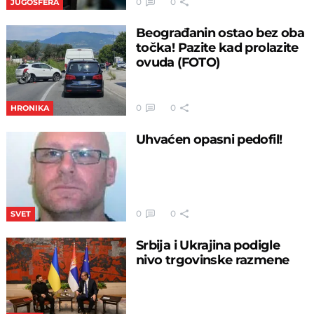
0
0
JUGOSFERA
Beograđanin ostao bez oba
točka! Pazite kad prolazite
ovuda (FOTO)
0
0
HRONIKA
Uhvaćen opasni pedofil!
0
0
SVET
Srbija i Ukrajina podigle
nivo trgovinske razmene