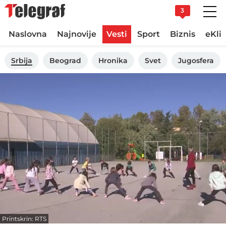
3
Naslovna
Najnovije
Vesti
Sport
Biznis
eKli
Srbija
Beograd
Hronika
Svet
Jugosfera
Printskrin: RTS