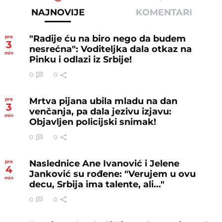
NAJNOVIJE
KOMENTARI
"Radije ću na biro nego da budem
pre
3
nesrećna": Voditeljka dala otkaz na
min
Pinku i odlazi iz Srbije!
0
0
Mrtva pijana ubila mladu na dan
pre
3
venčanja, pa dala jezivu izjavu:
min
Objavljen policijski snimak!
0
0
Naslednice Ane Ivanović i Jelene
pre
4
Janković su rođene: "Verujem u ovu
min
decu, Srbija ima talente, ali..."
0
0