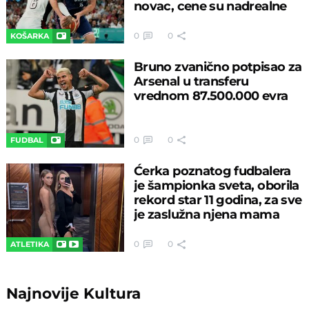
novac, cene su nadrealne
0
0
KOŠARKA
Bruno zvanično potpisao za
Arsenal u transferu
vrednom 87.500.000 evra
0
0
FUDBAL
Ćerka poznatog fudbalera
je šampionka sveta, oborila
rekord star 11 godina, za sve
je zaslužna njena mama
0
0
ATLETIKA
Najnovije
Kultura