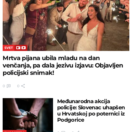
SVET
Mrtva pijana ubila mladu na dan
venčanja, pa dala jezivu izjavu: Objavljen
policijski snimak!
0
0
Međunarodna akcija
policije: Slovenac uhapšen
u Hrvatskoj po poternici iz
Podgorice