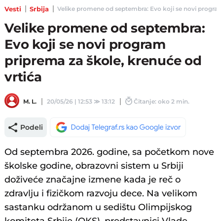
Vesti
Srbija
Velike promene od septembra: Evo koji se novi program p
Velike promene od septembra:
Evo koji se novi program
priprema za škole, krenuće od
vrtića
M. L.
20/05/26 | 12:53
≫
13:12
Čitanje: oko 2 min.
Podeli
Od septembra 2026. godine, sa početkom nove
školske godine, obrazovni sistem u Srbiji
doživeće značajne izmene kada je reč o
zdravlju i fizičkom razvoju dece. Na velikom
sastanku održanom u sedištu Olimpijskog