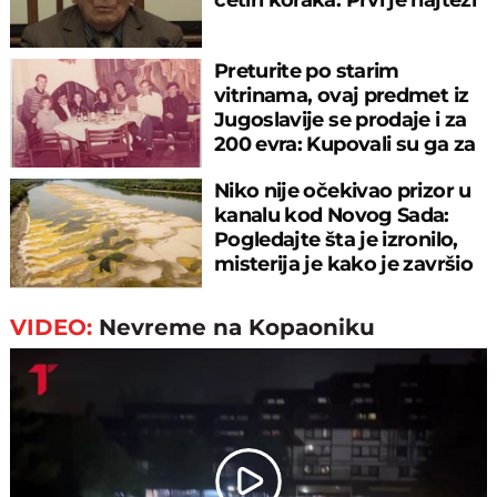
Preturite po starim
vitrinama, ovaj predmet iz
Jugoslavije se prodaje i za
200 evra: Kupovali su ga za
sitniš
Niko nije očekivao prizor u
kanalu kod Novog Sada:
Pogledajte šta je izronilo,
misterija je kako je završio
tu
VIDEO:
Nevreme na Kopaoniku