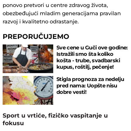
ponovo pretvori u centre zdravog života,
obezbeđujući mladim generacijama pravilan
razvoj i kvalitetno odrastanje.
PREPORUČUJEMO
Sve cene u Guči ove godine:
Istražili smo šta koliko
košta - trube, svadbarski
kupus, roštilj, pečenje!
Stigla prognoza za nedelju
pred nama: Uopšte nisu
dobre vesti!
Sport u vrtiće, fizičko vaspitanje u
fokusu