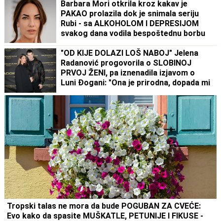
Barbara Mori otkrila kroz kakav je
PAKAO prolazila dok je snimala seriju
Rubi - sa ALKOHOLOM I DEPRESIJOM
svakog dana vodila bespoštednu borbu
"OD KIJE DOLAZI LOŠ NABOJ" Jelena
Radanović progovorila o SLOBINOJ
PRVOJ ŽENI, pa iznenadila izjavom o
Luni Đogani: "Ona je prirodna, dopada mi
se"
Tropski talas ne mora da bude POGUBAN ZA CVEĆE:
Evo kako da spasite MUŠKATLE, PETUNIJE I FIKUSE -