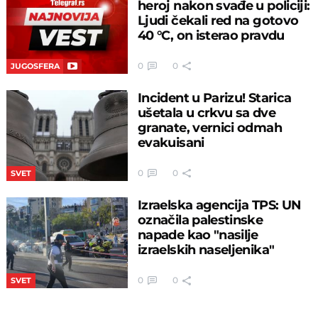
heroj nakon svađe u policiji:
Ljudi čekali red na gotovo
40 °C, on isterao pravdu
0
0
JUGOSFERA
Incident u Parizu! Starica
ušetala u crkvu sa dve
granate, vernici odmah
evakuisani
0
0
SVET
Izraelska agencija TPS: UN
označila palestinske
napade kao "nasilje
izraelskih naseljenika"
0
0
SVET