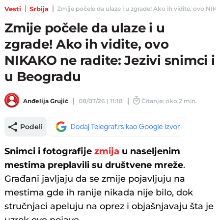
Vesti
Srbija
Zmije počele da ulaze i u zgrade! Ako ih vidite, ovo NIKAK
Zmije počele da ulaze i u
zgrade! Ako ih vidite, ovo
NIKAKO ne radite: Jezivi snimci i
u Beogradu
Anđelija Grujić
08/07/26 | 11:18
Čitanje: oko 2 min.
Podeli
Snimci i fotografije
zmija
u naseljenim
mestima preplavili su društvene mreže
.
Građani javljaju da se zmije pojavljuju na
mestima gde ih ranije nikada nije bilo, dok
stručnjaci apeluju na oprez i objašnjavaju šta je