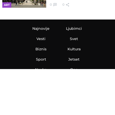
0
0
ART
Najnovije
Ljubimci
Vesti
Svet
Biznis
Kultura
Sport
Jetset
Nauka
Ona
Aero
Zanimljivosti
eKlinika
Hi-Tech
Auto
Plantbased
Ubrzanje
Telegraf TV