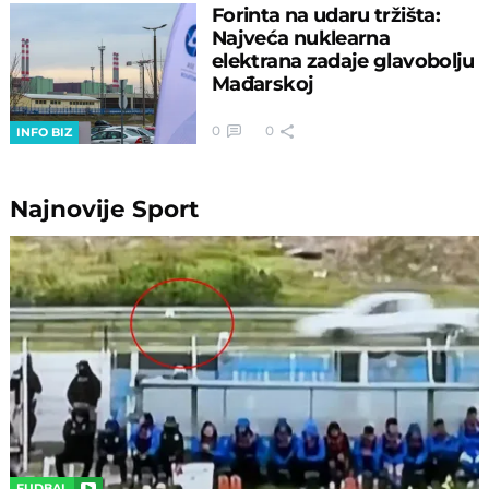
Forinta na udaru tržišta:
Najveća nuklearna
elektrana zadaje glavobolju
Mađarskoj
0
0
INFO BIZ
Najnovije
Sport
FUDBAL