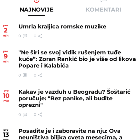
NAJNOVIJE
KOMENTARI
Umrla kraljica romske muzike
pre
2
0
0
min
"Ne širi se svoj vidik rušenjem tuđe
pre
9
kuće”: Zoran Rankić bio je više od likova
min
Popare i Kalabića
0
0
Kakav je vazduh u Beogradu? Šoštarić
pre
10
poručuje: "Bez panike, ali budite
min
oprezni"
0
0
Posadite je i zaboravite na nju: Ova
pre
13
neuništiva biljka cveta mesecima, a
min