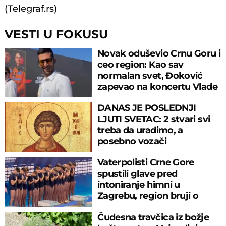
(Telegraf.rs)
VESTI U FOKUSU
Novak oduševio Crnu Goru i
ceo region: Kao sav
normalan svet, Đoković
zapevao na koncertu Vlade
Georgijeva
DANAS JE POSLEDNJI
LJUTI SVETAC: 2 stvari svi
treba da uradimo, a
posebno vozači
Vaterpolisti Crne Gore
spustili glave pred
intoniranje himni u
Zagrebu, region bruji o
velikom propustu
Čudesna travčica iz božje