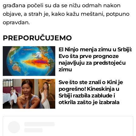
građana počeli su da se nižu odmah nakon
objave, a strah je, kako kažu meštani, potpuno
opravdan.
PREPORUČUJEMO
El Ninjo menja zimu u Srbiji:
Evo šta prve prognoze
najavljuju za predstojeću
zimu
Sve što ste znali o Kini je
pogrešno! Kineskinja u
Srbiji razbila zablude i
otkrila zašto je izabrala
Beograd