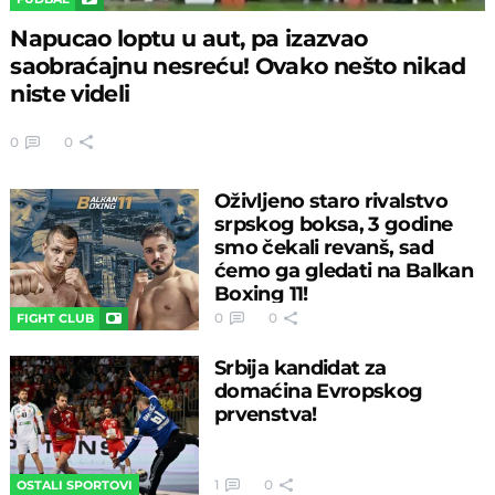
Napucao loptu u aut, pa izazvao
saobraćajnu nesreću! Ovako nešto nikad
niste videli
0
0
Oživljeno staro rivalstvo
srpskog boksa, 3 godine
smo čekali revanš, sad
ćemo ga gledati na Balkan
Boxing 11!
0
0
FIGHT CLUB
Srbija kandidat za
domaćina Evropskog
prvenstva!
1
0
OSTALI SPORTOVI