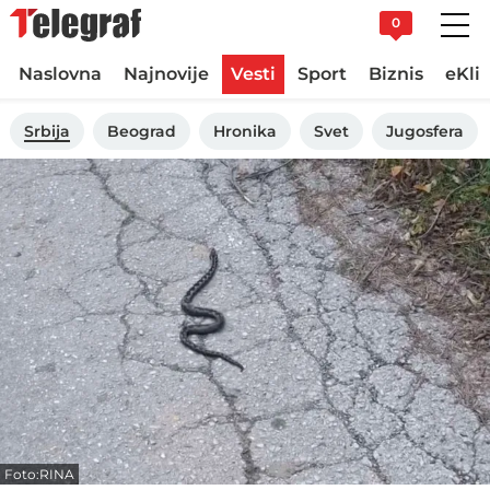
0
Naslovna
Najnovije
Vesti
Sport
Biznis
eKli
Srbija
Beograd
Hronika
Svet
Jugosfera
Foto:RINA