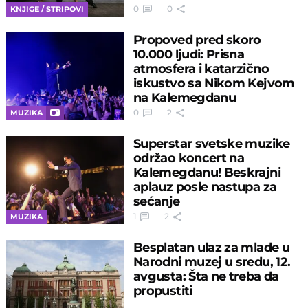
0
0
KNJIGE / STRIPOVI
Propoved pred skoro
10.000 ljudi: Prisna
atmosfera i katarzično
iskustvo sa Nikom Kejvom
na Kalemegdanu
0
2
MUZIKA
Superstar svetske muzike
održao koncert na
Kalemegdanu! Beskrajni
aplauz posle nastupa za
sećanje
1
2
MUZIKA
Besplatan ulaz za mlade u
Narodni muzej u sredu, 12.
avgusta: Šta ne treba da
propustiti