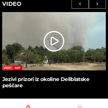
VIDEO
VESTI
0:27
Jezivi prizori iz okoline Deliblatske
peščare