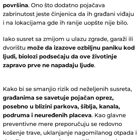
površina
. Ono što dodatno pojačava
zabrinutost jeste činjenica da ih građani viđaju
i na lokacijama gde ih ranije uopšte nije bilo.
Iako susret sa zmijom u ulazu zgrade, garaži ili
dvorištu
može da izazove ozbiljnu paniku kod
ljudi, biolozi podsećaju da ove životinje
zapravo prve ne napadaju ljude
.
@narodnavracar
#Srbija
#Beograd
#Vracar
Kako bi se smanjio rizik od neželjenih susreta,
#Zmija
♬ original sound - Narodna stranka
građanima se savetuje pojačan oprez,
Vračar
posebno u blizini parkova, šiblja, kanala,
podruma i neuređenih placeva
. Kao glavne
preventivne mere preporučuju se redovno
košenje trave, uklanjanje nagomilanog otpada i