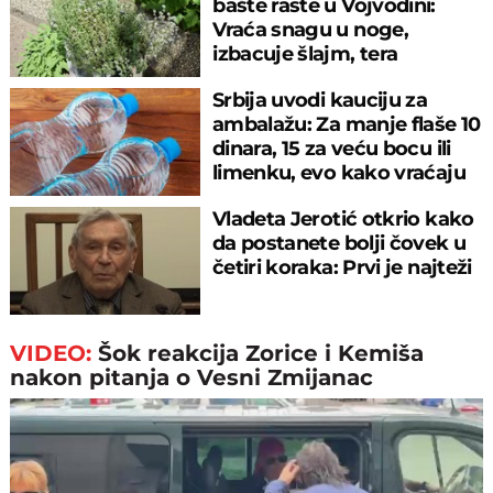
bašte raste u Vojvodini:
Vraća snagu u noge,
izbacuje šlajm, tera
komarce i miševe
Srbija uvodi kauciju za
ambalažu: Za manje flaše 10
dinara, 15 za veću bocu ili
limenku, evo kako vraćaju
pare
Vladeta Jerotić otkrio kako
da postanete bolji čovek u
četiri koraka: Prvi je najteži
VIDEO:
Šok reakcija Zorice i Kemiša
nakon pitanja o Vesni Zmijanac