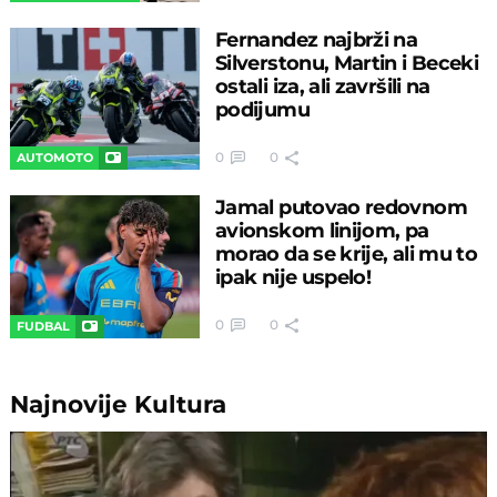
Fernandez najbrži na
Silverstonu, Martin i Beceki
ostali iza, ali završili na
podijumu
0
0
AUTOMOTO
Jamal putovao redovnom
avionskom linijom, pa
morao da se krije, ali mu to
ipak nije uspelo!
0
0
FUDBAL
Najnovije
Kultura