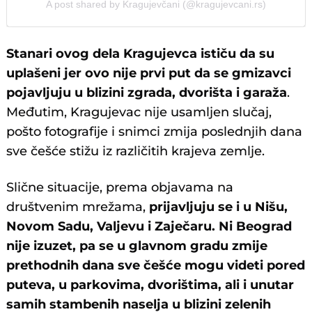
A post shared by Kragujevčani (@kragujevcani.rs)
Stanari ovog dela Kragujevca ističu da su
uplašeni jer ovo nije prvi put da se gmizavci
pojavljuju u blizini zgrada, dvorišta i garaža
.
Međutim, Kragujevac nije usamljen slučaj,
pošto fotografije i snimci zmija poslednjih dana
sve češće stižu iz različitih krajeva zemlje.
Slične situacije, prema objavama na
društvenim mrežama,
prijavljuju se i u Nišu,
Novom Sadu, Valjevu i Zaječaru. Ni Beograd
nije izuzet, pa se u glavnom gradu zmije
prethodnih dana sve češće mogu videti pored
puteva, u parkovima, dvorištima, ali i unutar
samih stambenih naselja u blizini zelenih