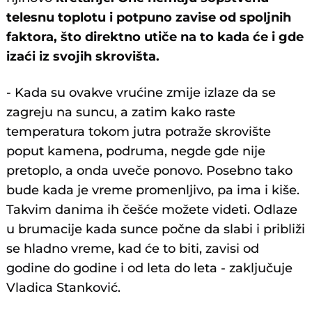
telesnu toplotu i potpuno zavise od spoljnih
faktora, što direktno utiče na to kada će i gde
izaći iz svojih skrovišta.
- Kada su ovakve vrućine zmije izlaze da se
zagreju na suncu, a zatim kako raste
temperatura tokom jutra potraže skrovište
poput kamena, podruma, negde gde nije
pretoplo, a onda uveče ponovo. Posebno tako
bude kada je vreme promenljivo, pa ima i kiše.
Takvim danima ih češće možete videti. Odlaze
u brumacije kada sunce počne da slabi i približi
se hladno vreme, kad će to biti, zavisi od
godine do godine i od leta do leta - zaključuje
Vladica Stanković.