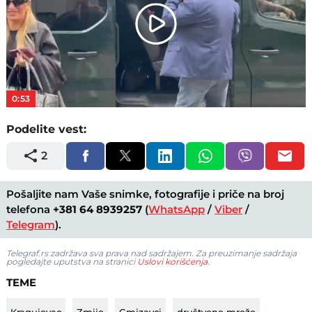
Play
Video
0:53
Podelite vest:
2
Pošaljite nam Vaše snimke, fotografije i priče na broj
telefona
+381 64 8939257
(
WhatsApp
/
Viber
/
Telegram
).
Telegraf.rs zadržava sva prava nad sadržajem. Za preuzimanje sadržaja
pogledajte uputstva na stranici
Uslovi korišćenja
.
TEME
Kragujevac
Zmije
Gmizavci
društvene mreže