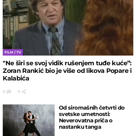
FILM / TV
"Ne širi se svoj vidik rušenjem tuđe kuće”:
Zoran Rankić bio je više od likova Popare i
Kalabića
0
0
Od siromašnih četvrti do
svetske umetnosti:
Neverovatna priča o
nastanku tanga