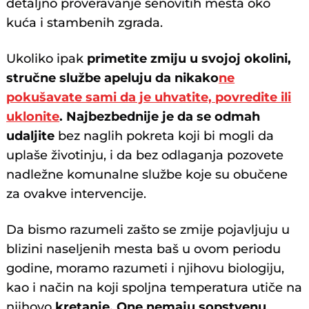
detaljno proveravanje senovitih mesta oko
kuća i stambenih zgrada.
Ukoliko ipak
primetite zmiju u svojoj okolini,
stručne službe apeluju da nikako
ne
pokušavate sami da je uhvatite, povredite ili
uklonite
. Najbezbednije je da se odmah
udaljite
bez naglih pokreta koji bi mogli da
uplaše životinju, i da bez odlaganja pozovete
nadležne komunalne službe koje su obučene
za ovakve intervencije.
Da bismo razumeli zašto se zmije pojavljuju u
blizini naseljenih mesta baš u ovom periodu
godine, moramo razumeti i njihovu biologiju,
kao i način na koji spoljna temperatura utiče na
njihovo
kretanje. One nemaju sopstvenu