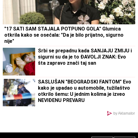
"17 SATI SAM STAJALA POTPUNO GOLA" Glumica
otkrila kako se osećala: "Da je bilo prijatno, sigurno
nije"
Srbi se prepadnu kada SANJAJU ZMIJU i
sigurni su da je to ĐAVOLJI ZNAK: Evo
šta zapravo znači taj san
SASLUŠAN "BEOGRADSKI FANTOM" Evo
kako je upadao u automobile, tužilaštvo
otkrilo šemu: U jednim kolima je izveo
NEVIĐENU PREVARU
by Aklamator