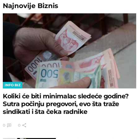
Najnovije
Biznis
INFO BIZ
Koliki će biti minimalac sledeće godine?
Sutra počinju pregovori, evo šta traže
sindikati i šta čeka radnike
0
0