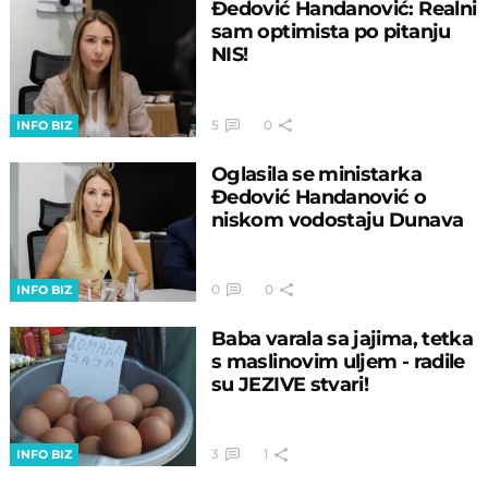
Đedović Handanović: Realni
sam optimista po pitanju
NIS!
5
0
INFO BIZ
Oglasila se ministarka
Đedović Handanović o
niskom vodostaju Dunava
0
0
INFO BIZ
Baba varala sa jajima, tetka
s maslinovim uljem - radile
su JEZIVE stvari!
3
1
INFO BIZ