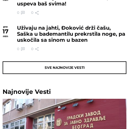
uspeva baš svima!
0
0
Uživaju na jahti, Đoković drži čašu,
pre
17
Saška u bademantilu prekrstila noge, pa
min
uskočila sa sinom u bazen
0
0
SVE NAJNOVIJE VESTI
Najnovije
Vesti