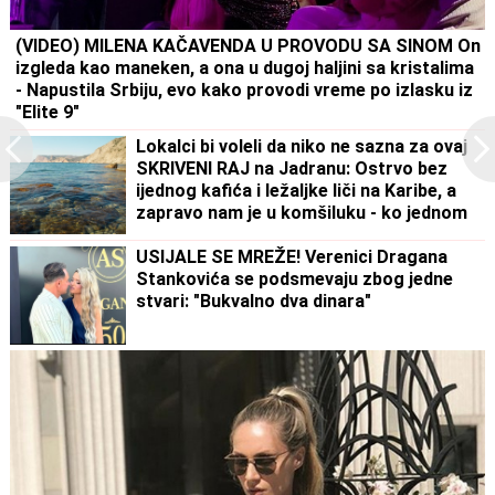
(VIDEO) MILENA KAČAVENDA U PROVODU SA SINOM On
izgleda kao maneken, a ona u dugoj haljini sa kristalima
- Napustila Srbiju, evo kako provodi vreme po izlasku iz
"Elite 9"
Lokalci bi voleli da niko ne sazna za ovaj
SKRIVENI RAJ na Jadranu: Ostrvo bez
ijednog kafića i ležaljke liči na Karibe, a
zapravo nam je u komšiluku - ko jednom
ode, teško se vraća kući
USIJALE SE MREŽE! Verenici Dragana
Stankovića se podsmevaju zbog jedne
stvari: "Bukvalno dva dinara"