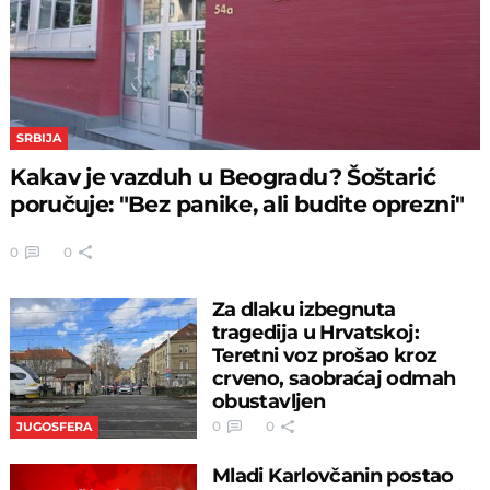
SRBIJA
Kakav je vazduh u Beogradu? Šoštarić
poručuje: "Bez panike, ali budite oprezni"
0
0
Za dlaku izbegnuta
tragedija u Hrvatskoj:
Teretni voz prošao kroz
crveno, saobraćaj odmah
obustavljen
0
0
JUGOSFERA
Mladi Karlovčanin postao