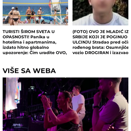
TURISTI ŠIROM SVETA U
(FOTO) OVO JE MLADIĆ IZ
OPASNOSTI! Panika u
SRBIJE KOJI JE POGINUO 
hotelima i apartmanima,
ULCINJU Stradao pred oči
izdato hitno globalno
rođenog brata: Osumnjičen
upozorenje: Čim uradite OVO,
vozio DROGIRAN i izazvao
postajete meta opasnog
nesreću
napada!
VIŠE SA WEBA