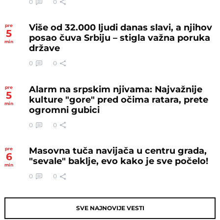
0
0
Više od 32.000 ljudi danas slavi, a njihov
pre
5
posao čuva Srbiju – stigla važna poruka
min
države
0
0
Alarm na srpskim njivama: Najvažnije
pre
5
kulture "gore" pred očima ratara, prete
min
ogromni gubici
0
0
Masovna tuča navijača u centru grada,
pre
6
"sevale" baklje, evo kako je sve počelo!
min
0
0
SVE NAJNOVIJE VESTI