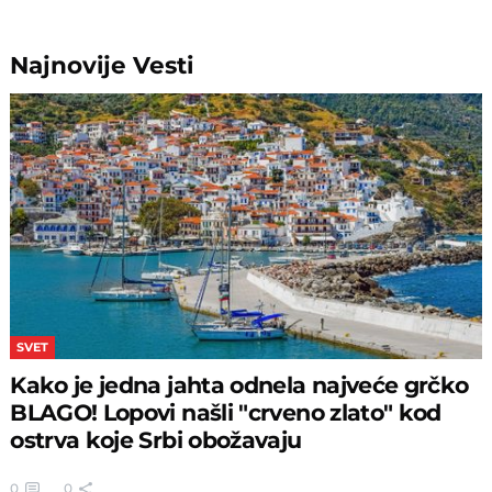
Najnovije
Vesti
SVET
Kako je jedna jahta odnela najveće grčko
BLAGO! Lopovi našli "crveno zlato" kod
ostrva koje Srbi obožavaju
0
0