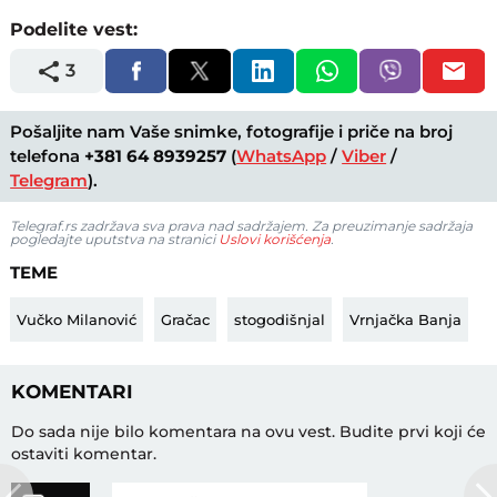
Podelite vest:
3
Pošaljite nam Vaše snimke, fotografije i priče na broj
telefona
+381 64 8939257
(
WhatsApp
/
Viber
/
Telegram
).
Telegraf.rs zadržava sva prava nad sadržajem. Za preuzimanje sadržaja
pogledajte uputstva na stranici
Uslovi korišćenja
.
TEME
Vučko Milanović
Gračac
stogodišnjal
Vrnjačka Banja
KOMENTARI
Do sada nije bilo komentara na ovu vest.
Budite prvi koji će
ostaviti komentar.