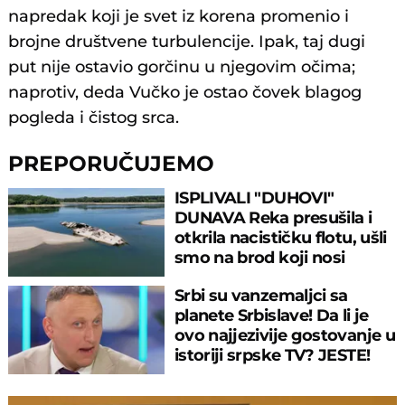
napredak koji je svet iz korena promenio i
brojne društvene turbulencije. Ipak, taj dugi
put nije ostavio gorčinu u njegovim očima;
naprotiv, deda Vučko je ostao čovek blagog
pogleda i čistog srca.
PREPORUČUJEMO
ISPLIVALI "DUHOVI"
DUNAVA Reka presušila i
otkrila nacističku flotu, ušli
smo na brod koji nosi
JEZIVU GLASINU
Srbi su vanzemaljci sa
planete Srbislave! Da li je
ovo najjezivije gostovanje u
istoriji srpske TV? JESTE!