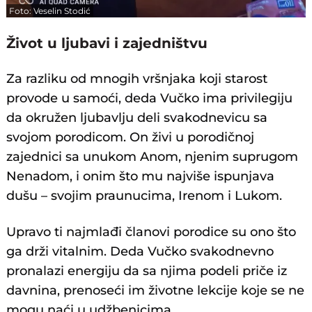
Foto: Veselin Stodić
Život u ljubavi i zajedništvu
Za razliku od mnogih vršnjaka koji starost
provode u samoći, deda Vučko ima privilegiju
da okružen ljubavlju deli svakodnevicu sa
svojom porodicom. On živi u porodičnoj
zajednici sa unukom Anom, njenim suprugom
Nenadom, i onim što mu najviše ispunjava
dušu – svojim praunucima, Irenom i Lukom.
Upravo ti najmlađi članovi porodice su ono što
ga drži vitalnim. Deda Vučko svakodnevno
pronalazi energiju da sa njima podeli priče iz
davnina, prenoseći im životne lekcije koje se ne
mogu naći u udžbenicima.