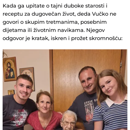
Kada ga upitate o tajni duboke starosti i
receptu za dugovečan život, deda Vučko ne
govori o skupim tretmanima, posebnim
dijetama ili životnim navikama. Njegov
odgovor je kratak, iskren i prožet skromnošću: