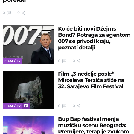
0
0
Ko će biti novi Džejms
Bond? Potraga za agentom
007 se privodi kraju,
poznati detalji
0
0
FILM / TV
Film „3 nedelje posle“
Miroslava Terzića stiže na
32. Sarajevo Film Festival
0
0
FILM / TV
Bup Bap festival menja
muzičku scenu Beograda:
Premijere, terapije zvukom