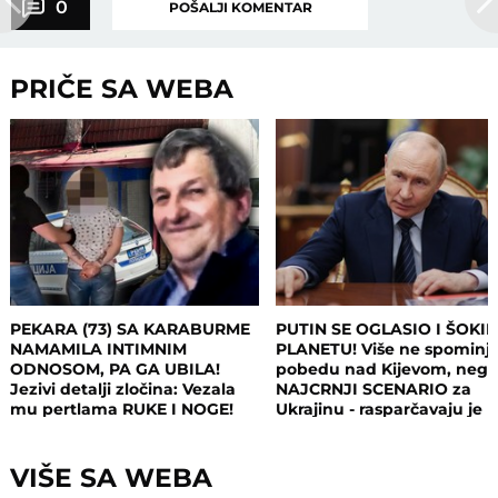
0
POŠALJI KOMENTAR
PRIČE SA WEBA
PEKARA (73) SA KARABURME
PUTIN SE OGLASIO I ŠOKI
NAMAMILA INTIMNIM
PLANETU! Više ne spominj
ODNOSOM, PA GA UBILA!
pobedu nad Kijevom, neg
Jezivi detalji zločina: Vezala
NAJCRNJI SCENARIO za
mu pertlama RUKE I NOGE!
Ukrajinu - rasparčavaju je 
tri dela?!
VIŠE SA WEBA