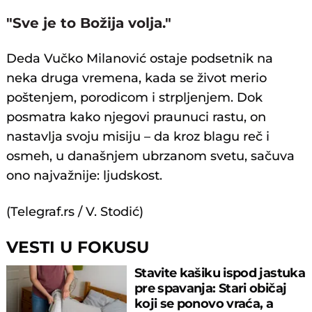
"Sve je to Božija volja."
Deda Vučko Milanović ostaje podsetnik na
neka druga vremena, kada se život merio
poštenjem, porodicom i strpljenjem. Dok
posmatra kako njegovi praunuci rastu, on
nastavlja svoju misiju – da kroz blagu reč i
osmeh, u današnjem ubrzanom svetu, sačuva
ono najvažnije: ljudskost.
(Telegraf.rs / V. Stodić)
VESTI U FOKUSU
Stavite kašiku ispod jastuka
pre spavanja: Stari običaj
koji se ponovo vraća, a