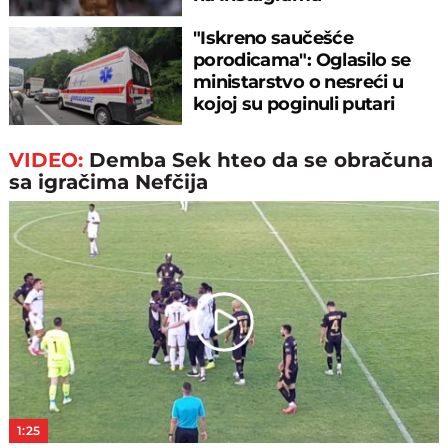
"Iskreno saučešće
porodicama": Oglasilo se
ministarstvo o nesreći u
kojoj su poginuli putari
VIDEO:
Demba Sek hteo da se obračuna
sa igračima Nefčija
Play
Video
1:25