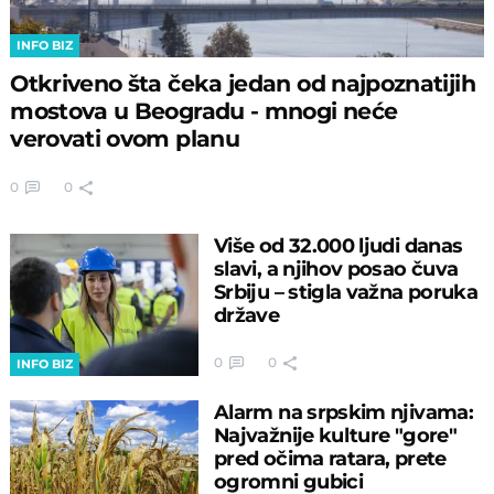
INFO BIZ
Otkriveno šta čeka jedan od najpoznatijih
mostova u Beogradu - mnogi neće
verovati ovom planu
0
0
Više od 32.000 ljudi danas
slavi, a njihov posao čuva
Srbiju – stigla važna poruka
države
0
0
INFO BIZ
Alarm na srpskim njivama:
Najvažnije kulture "gore"
pred očima ratara, prete
ogromni gubici