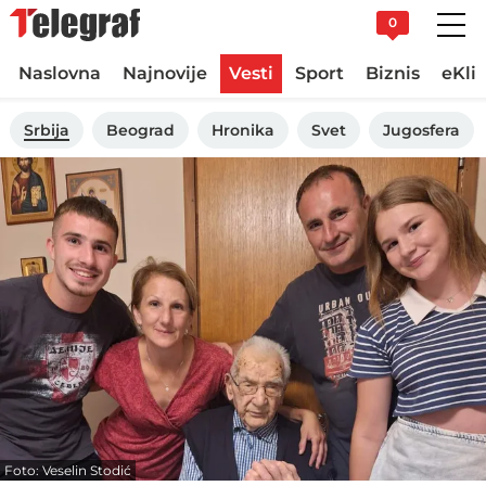
0
Naslovna
Najnovije
Vesti
Sport
Biznis
eKli
Srbija
Beograd
Hronika
Svet
Jugosfera
Foto: Veselin Stodić