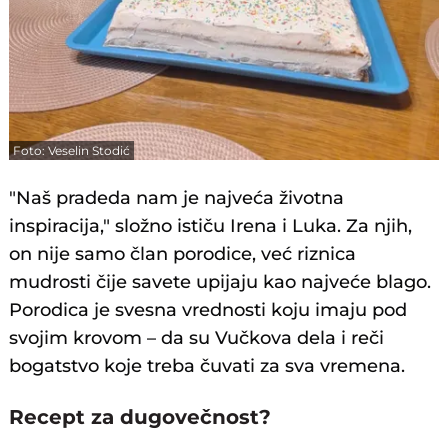
Foto: Veselin Stodić
"Naš pradeda nam je najveća životna
inspiracija," složno ističu Irena i Luka. Za njih,
on nije samo član porodice, već riznica
mudrosti čije savete upijaju kao najveće blago.
Porodica je svesna vrednosti koju imaju pod
svojim krovom – da su Vučkova dela i reči
bogatstvo koje treba čuvati za sva vremena.
Recept za dugovečnost?