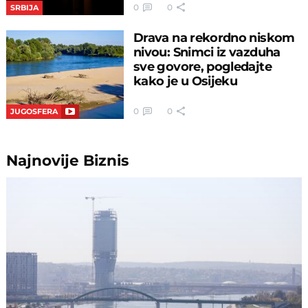
0
0
SRBIJA
Drava na rekordno niskom
nivou: Snimci iz vazduha
sve govore, pogledajte
kako je u Osijeku
0
0
JUGOSFERA
Najnovije
Biznis