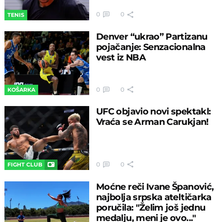
0
0
TENIS
Denver “ukrao” Partizanu
pojačanje: Senzacionalna
vest iz NBA
0
0
KOŠARKA
UFC objavio novi spektakl:
Vraća se Arman Carukjan!
0
0
FIGHT CLUB
Moćne reči Ivane Španović,
najbolja srpska ateltičarka
poručila: "Želim još jednu
medalju, meni je ovo..."