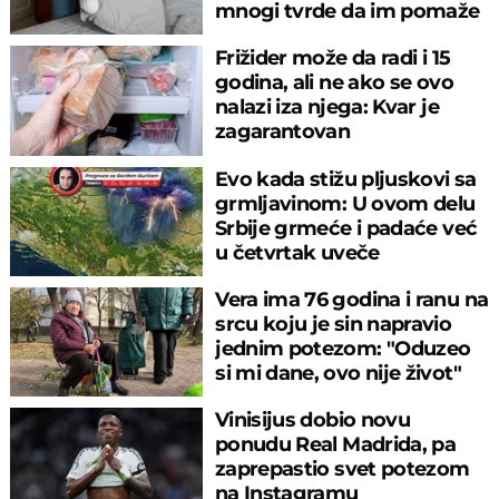
mnogi tvrde da im pomaže
Frižider može da radi i 15
godina, ali ne ako se ovo
nalazi iza njega: Kvar je
zagarantovan
Evo kada stižu pljuskovi sa
grmljavinom: U ovom delu
Srbije grmeće i padaće već
u četvrtak uveče
Vera ima 76 godina i ranu na
srcu koju je sin napravio
jednim potezom: "Oduzeo
si mi dane, ovo nije život"
Vinisijus dobio novu
ponudu Real Madrida, pa
zaprepastio svet potezom
na Instagramu