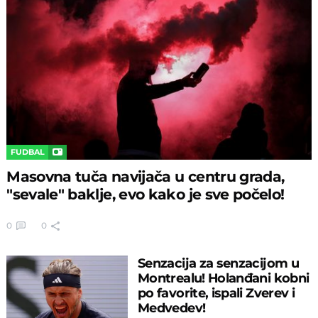
FUDBAL
Masovna tuča navijača u centru grada,
"sevale" baklje, evo kako je sve počelo!
0
0
Senzacija za senzacijom u
Montrealu! Holanđani kobni
po favorite, ispali Zverev i
Medvedev!