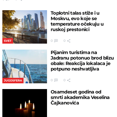
Toplotni talas stiže i u
Moskvu, evo koje se
temperature očekuju u
ruskoj prestonici
0
0
SVET
Pijanim turistima na
Jadranu potonuo brod blizu
obale: Reakcija lokalaca je
potpuno neshvatljiva
0
0
JUGOSFERA
Osamdeset godina od
smrti akademika Veselina
Čajkanovića