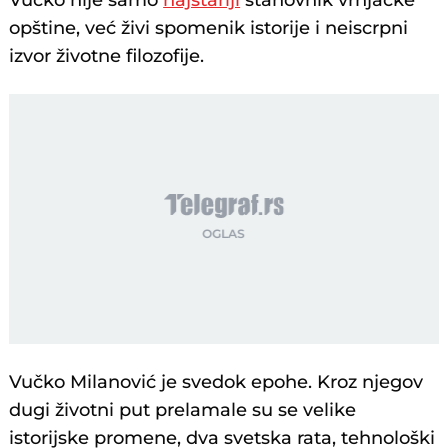
Vučko nije samo
najstariji
stanovnik vrnjačke
opštine, već živi spomenik istorije i neiscrpni
izvor životne filozofije.
Vučko Milanović je svedok epohe. Kroz njegov
dugi životni put prelamale su se velike
istorijske promene, dva svetska rata, tehnološki