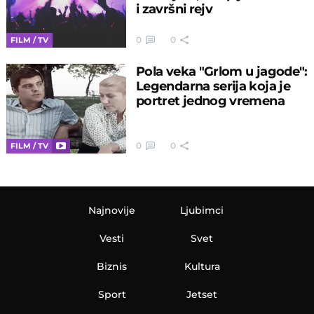
i završni rejv
0
0
FILM / TV
Pola veka "Grlom u jagode":
Legendarna serija koja je
portret jednog vremena
0
0
FILM / TV
Najnovije
Ljubimci
Vesti
Svet
Biznis
Kultura
Sport
Jetset