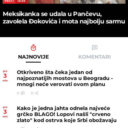
VESTI
13:35
Meksikanka se udala u Pančevu,
zavolela Đokovića i mota najbolju sarmu
NAJNOVIJE
KOMENTARI
Otkriveno šta čeka jedan od
pre
3
najpoznatijih mostova u Beogradu -
min
mnogi neće verovati ovom planu
0
0
Kako je jedna jahta odnela najveće
pre
3
grčko BLAGO! Lopovi našli "crveno
min
zlato" kod ostrva koje Srbi obožavaju