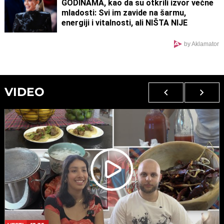
GODINAMA, kao da su otkrili izvor večne
mladosti: Svi im zavide na šarmu,
energiji i vitalnosti, ali NIŠTA NIJE
SLUČAJNO
by Aklamator
VIDEO