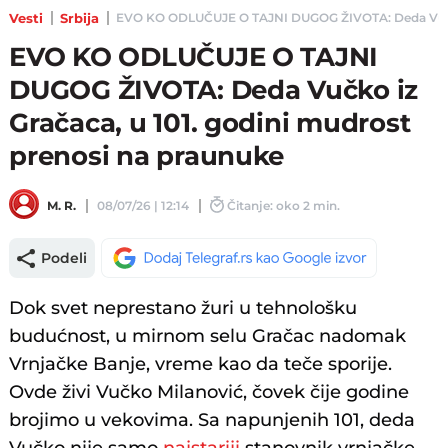
Vesti
Srbija
EVO KO ODLUČUJE O TAJNI DUGOG ŽIVOTA: Deda Vučko iz 
EVO KO ODLUČUJE O TAJNI
DUGOG ŽIVOTA: Deda Vučko iz
Gračaca, u 101. godini mudrost
prenosi na praunuke
M. R.
08/07/26 | 12:14
Čitanje: oko 2 min.
Podeli
Dok svet neprestano žuri u tehnološku
budućnost, u mirnom selu Gračac nadomak
Vrnjačke Banje, vreme kao da teče sporije.
Ovde živi Vučko Milanović, čovek čije godine
brojimo u vekovima. Sa napunjenih 101, deda