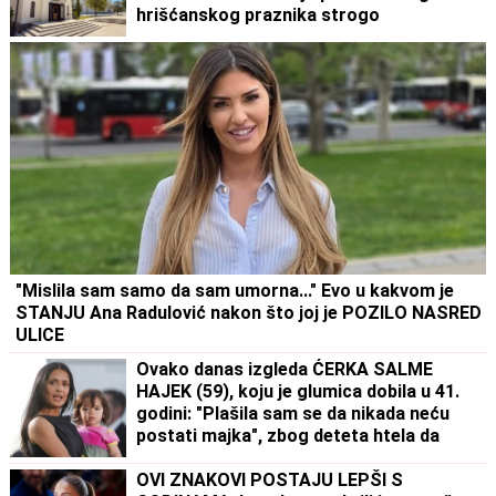
hrišćanskog praznika strogo
zabranjena, a ko detetu da ime po ovom
svecu prizvao je veliki blagoslov
"Mislila sam samo da sam umorna..." Evo u kakvom je
STANJU Ana Radulović nakon što joj je POZILO NASRED
ULICE
Ovako danas izgleda ĆERKA SALME
HAJEK (59), koju je glumica dobila u 41.
godini: "Plašila sam se da nikada neću
postati majka", zbog deteta htela da
napusti glumu, a danas je Valentina
njena najveća kritičarka
OVI ZNAKOVI POSTAJU LEPŠI S