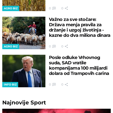
0
0
AGRO BIZ
Važno za sve stočare:
Država menja pravila za
držanje i uzgoj životinja -
kazne do dva miliona dinara
0
0
AGRO BIZ
Posle odluke Vrhovnog
suda, SAD vratile
kompanijama 100 milijardi
dolara od Trampovih carina
0
0
INFO BIZ
Najnovije
Sport