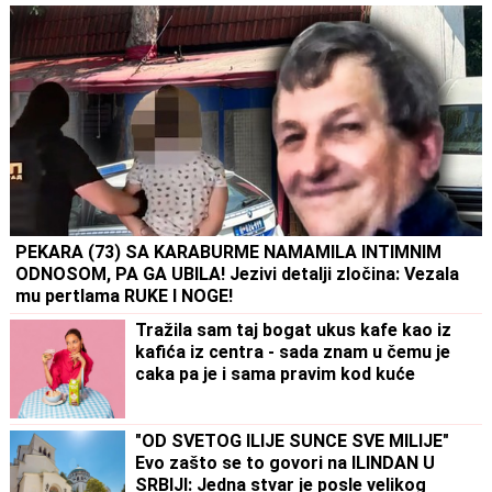
PEKARA (73) SA KARABURME NAMAMILA INTIMNIM
ODNOSOM, PA GA UBILA! Jezivi detalji zločina: Vezala
mu pertlama RUKE I NOGE!
Tražila sam taj bogat ukus kafe kao iz
kafića iz centra - sada znam u čemu je
caka pa je i sama pravim kod kuće
"OD SVETOG ILIJE SUNCE SVE MILIJE"
Evo zašto se to govori na ILINDAN U
SRBIJI: Jedna stvar je posle velikog