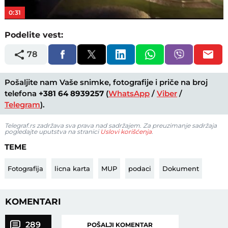
0:31
Podelite vest:
78
Pošaljite nam Vaše snimke, fotografije i priče na broj
telefona
+381 64 8939257
(
WhatsApp
/
Viber
/
Telegram
).
Telegraf.rs zadržava sva prava nad sadržajem. Za preuzimanje sadržaja
pogledajte uputstva na stranici
Uslovi korišćenja
.
TEME
Fotografija
licna karta
MUP
podaci
Dokument
KOMENTARI
289
POŠALJI KOMENTAR