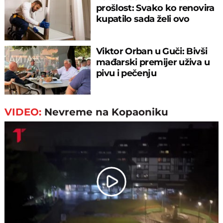
prošlost: Svako ko renovira
kupatilo sada želi ovo
Viktor Orban u Guči: Bivši
mađarski premijer uživa u
pivu i pečenju
VIDEO:
Nevreme na Kopaoniku
Play
Video