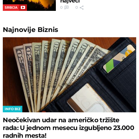
najveći
0
0
SRBIJA
Najnovije
Biznis
INFO BIZ
Neočekivan udar na američko tržište
rada: U jednom mesecu izgubljeno 23.000
radnih mesta!