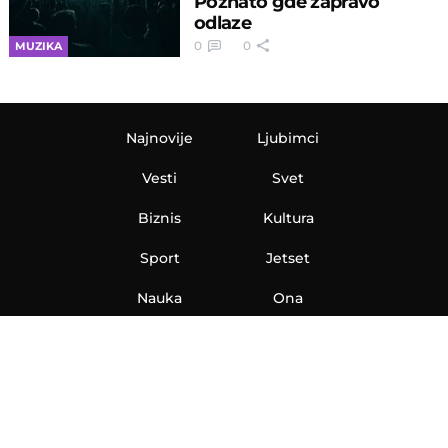
Poznato gde zapravo
odlaze
0
0
MUZIKA
Najnovije
Ljubimci
Vesti
Svet
Biznis
Kultura
Sport
Jetset
Nauka
Ona
Aero
Zanimljivosti
eKlinika
Hi-Tech
Auto
Plantbased