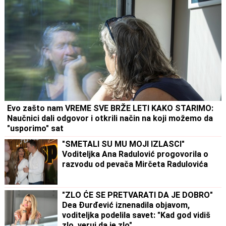
Evo zašto nam VREME SVE BRŽE LETI KAKO STARIMO:
Naučnici dali odgovor i otkrili način na koji možemo da
"usporimo" sat
"SMETALI SU MU MOJI IZLASCI"
Voditeljka Ana Radulović progovorila o
razvodu od pevača Mirčeta Radulovića
"ZLO ĆE SE PRETVARATI DA JE DOBRO"
Dea Đurđević iznenadila objavom,
voditeljka podelila savet: "Kad god vidiš
zlo, veruj da je zlo"