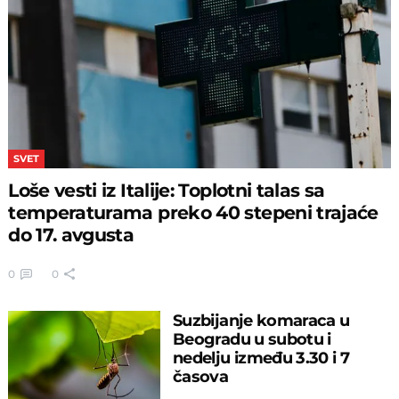
SVET
Loše vesti iz Italije: Toplotni talas sa
temperaturama preko 40 stepeni trajaće
do 17. avgusta
0
0
Suzbijanje komaraca u
Beogradu u subotu i
nedelju između 3.30 i 7
časova