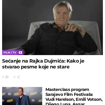
FILM / TV
Sećanje na Rajka Dujmića: Kako je
stvarao pesme koje ne stare
0
0
Masterclass program
Sarajevo Film Festivala:
Vudi Harelson, Emili Votson,
Dijego Luna, Asgar