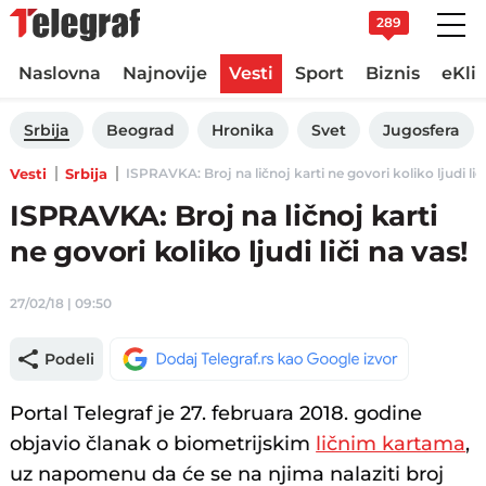
289
Naslovna
Najnovije
Vesti
Sport
Biznis
eKli
Srbija
Beograd
Hronika
Svet
Jugosfera
Vesti
Srbija
ISPRAVKA: Broj na ličnoj karti ne govori koliko ljudi liči 
ISPRAVKA: Broj na ličnoj karti
ne govori koliko ljudi liči na vas!
27/02/18 | 09:50
Podeli
Portal Telegraf je 27. februara 2018. godine
objavio članak o biometrijskim
ličnim kartama
,
uz napomenu da će se na njima nalaziti broj