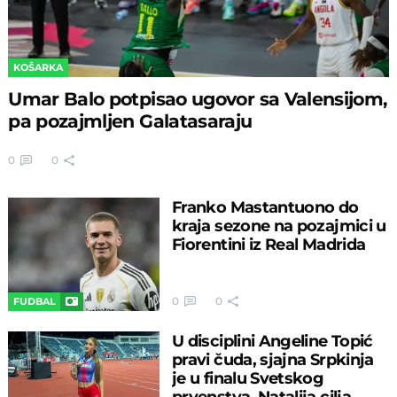
KOŠARKA
Umar Balo potpisao ugovor sa Valensijom,
pa pozajmljen Galatasaraju
0
0
Franko Mastantuono do
kraja sezone na pozajmici u
Fiorentini iz Real Madrida
0
0
FUDBAL
U disciplini Angeline Topić
pravi čuda, sjajna Srpkinja
je u finalu Svetskog
prvenstva, Natalija cilja