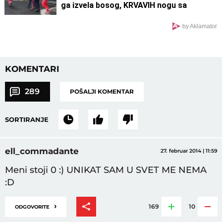
ga izvela bosog, KRVAVIH nogu sa
lisicama na rukama, ušao u kola Hitne
pomoći
by Aklamator
KOMENTARI
289
POŠALJI KOMENTAR
SORTIRANJE
ell_commadante
27. februar 2014 | 11:59
Meni stoji 0 :) UNIKAT SAM U SVET ME NEMA
:D
›
169
10
ODGOVORITE