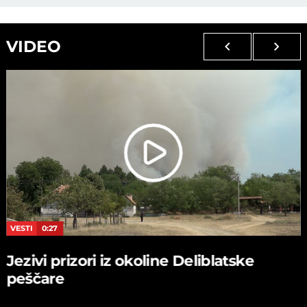
VIDEO
VESTI
0:27
Jezivi prizori iz okoline Deliblatske
peščare