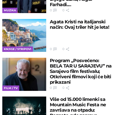
Farhadi....
0
0
MUZIKA
Agata Kristi na italijanski
način: Ovaj triler hit je leta!
0
0
KNJIGE / STRIPOVI
Program „Posvećeno:
BELA TAR U SARAJEVU” na
Sarajevo film festivalu;
Otkriveni filmovi koji će biti
prikazani
0
0
FILM / TV
Više od 15.000 limenki sa
Mountain Music Festa ne
završava na otpadu: