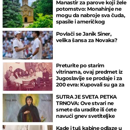
Manastir za parove koji žele
potomstvo: Monahinje ne
mogu da nabroje sva čuda,
spasile i američkog
ambasadora
Povlači se Janik Siner,
velika šansa za Novaka?
Preturite po starim
vitrinama, ovaj predmet iz
Jugoslavije se prodaje i za
200 evra: Kupovali su ga za
sitniš
SUTRA JE SVETA PETKA
TRNOVA: Ove stvari ne
smete da uradite ili ćete
navući gnev svetiteljke
Kade i tuš kabine odlaze u