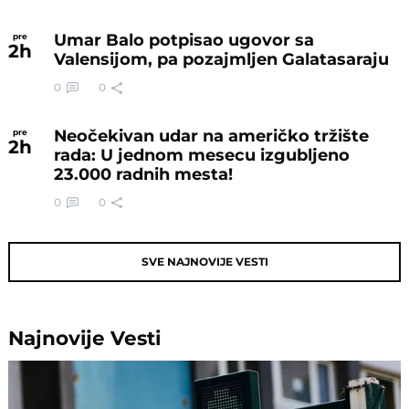
Umar Balo potpisao ugovor sa
pre
2
h
Valensijom, pa pozajmljen Galatasaraju
0
0
Neočekivan udar na američko tržište
pre
2
h
rada: U jednom mesecu izgubljeno
23.000 radnih mesta!
0
0
SVE NAJNOVIJE VESTI
Najnovije
Vesti