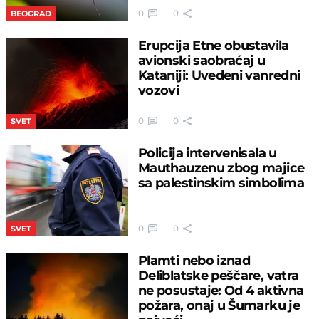
0
0
BEOGRAD
Erupcija Etne obustavila
avionski saobraćaj u
Kataniji: Uvedeni vanredni
vozovi
0
0
SVET
Policija intervenisala u
Mauthauzenu zbog majice
sa palestinskim simbolima
0
0
SVET
Plamti nebo iznad
Deliblatske peščare, vatra
ne posustaje: Od 4 aktivna
požara, onaj u Šumarku je