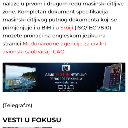
nalaze u prvom i drugom redu mašinski čitljive
zone. Kompletan dokument specifikacija
mašinski čitljivog putnog dokumenta koji se
primjenjuje i u BiH i u
Srbiji
(ISO/IEC 7810)
možete pronaći na engleskom jeziku na
stranici
Međunarodne agencije za civilni
avionski saobraćaj ICAO
.
(Telegraf.rs)
VESTI U FOKUSU