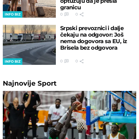
optužuju da je prešla
granicu
0
0
INFO BIZ
Srpski prevoznici i dalje
čekaju na odgovor: Još
nema dogovora sa EU, iz
Brisela bez odgovora
0
0
INFO BIZ
Najnovije
Sport