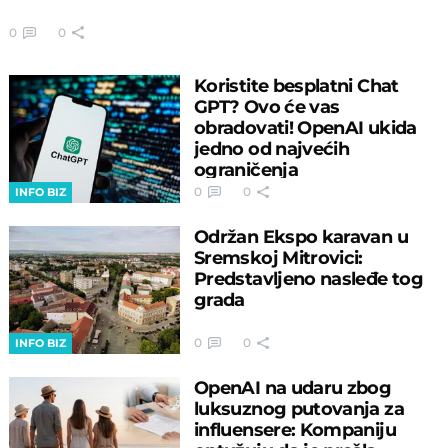
0
0
Koristite besplatni Chat
GPT? Ovo će vas
obradovati! OpenAI ukida
jedno od najvećih
ograničenja
0
0
INFO BIZ
Održan Ekspo karavan u
Sremskoj Mitrovici:
Predstavljeno nasleđe tog
grada
0
0
INFO BIZ
OpenAI na udaru zbog
luksuznog putovanja za
influensere: Kompaniju