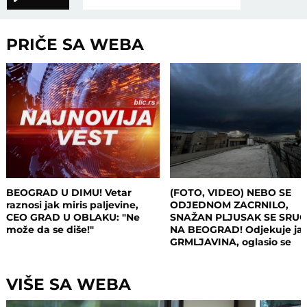
PRIČE SA WEBA
BEOGRAD U DIMU! Vetar
(FOTO, VIDEO) NEBO SE
raznosi jak miris paljevine,
ODJEDNOM ZACRNILO,
CEO GRAD U OBLAKU: "Ne
SNAŽAN PLJUSAK SE SRUČ
može da se diše!"
NA BEOGRAD! Odjekuje ja
GRMLJAVINA, oglasio se
RHMZ: I ovi delovi zemlje s
na udaru
VIŠE SA WEBA