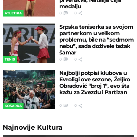
medalju
0
0
ATLETIKA
Srpska teniserka sa svojom
partnerkom u velikom
problemu, bile na “sedmom
nebu”, sada doživele težak
šamar
0
0
TENIS
Najbolji potpisi klubova u
Evroligi ove sezone, Željko
Obradović “broj 1”, evo šta
kažu za Zvezdu i Partizan
0
0
KOŠARKA
Najnovije
Kultura