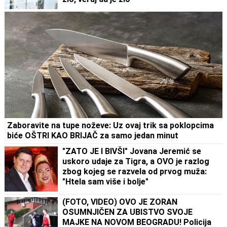
Zaboravite na tupe noževe: Uz ovaj trik sa poklopcima
biće OŠTRI KAO BRIJAČ za samo jedan minut
"ZATO JE I BIVŠI" Jovana Jeremić se
uskoro udaje za Tigra, a OVO je razlog
zbog kojeg se razvela od prvog muža:
"Htela sam više i bolje"
(FOTO, VIDEO) OVO JE ZORAN
OSUMNJIČEN ZA UBISTVO SVOJE
MAJKE NA NOVOM BEOGRADU! Policija