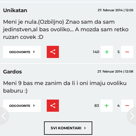
Unikatan
27. februar 2014 | 12:05
Meni je nula.(Ozbiljno) Znao sam da sam
jedinstven,al bas ovoliko... A mozda sam retko
ruzan covek :D
›
140
5
ODGOVORITE
Gardos
27. februar 2014 | 12:08
Meni 9 bas me zanim da li i oni imaju ovoliku
baburu :)
›
83
4
ODGOVORITE
›
SVI KOMENTARI