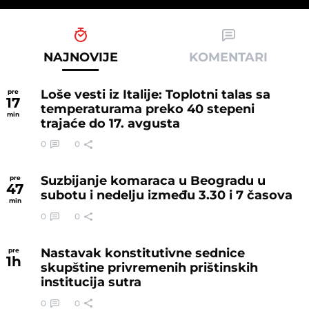
NAJNOVIJE
KOMENTARI
Loše vesti iz Italije: Toplotni talas sa
pre
17
temperaturama preko 40 stepeni
min
trajaće do 17. avgusta
0
0
Suzbijanje komaraca u Beogradu u
pre
47
subotu i nedelju između 3.30 i 7 časova
min
0
0
Nastavak konstitutivne sednice
pre
1
h
skupštine privremenih prištinskih
institucija sutra
0
0