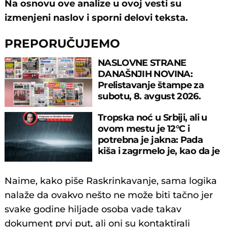
Na osnovu ove analize u ovoj vesti su
izmenjeni naslov i sporni delovi teksta.
PREPORUČUJEMO
NASLOVNE STRANE
DANAŠNJIH NOVINA:
Prelistavanje štampe za
subotu, 8. avgust 2026.
godine
Tropska noć u Srbiji, ali u
ovom mestu je 12°C i
potrebna je jakna: Pada
kiša i zagrmelo je, kao da je
JESEN
Naime, kako piše Raskrinkavanje, sama logika
nalaže da ovakvo nešto ne može biti tačno jer
svake godine hiljade osoba vade takav
dokument prvi put, ali oni su kontaktirali