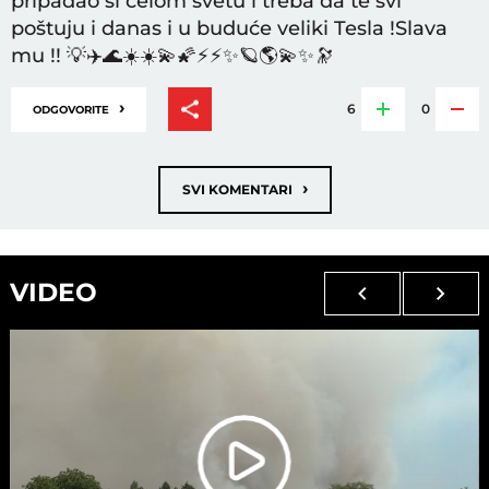
pripadao si celom svetu i treba da te svi
poštuju i danas i u buduće veliki Tesla !Slava
mu !! 💡✈️🌊☀️☀️💫🌠⚡⚡✨🪐🌎💫✨🔭
›
6
0
ODGOVORITE
›
SVI KOMENTARI
VIDEO