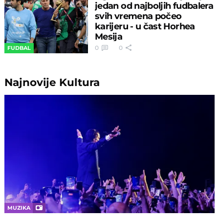
jedan od najboljih fudbalera
svih vremena počeo
karijeru - u čast Horhea
Mesija
0
0
FUDBAL
Najnovije
Kultura
MUZIKA