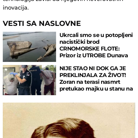
inovacija.
VESTI SA NASLOVNE
Ukrcali smo se u potopljeni
nacistički brod
CRNOMORSKE FLOTE:
Prizor iz UTROBE Dunava
ostavlja bez daha
NIJE STAO NI DOK GA JE
PREKLINJALA ZA ŽIVOT!
Zoran na terasi nasmrt
pretukao majku u stanu na
Novom Beogradu!