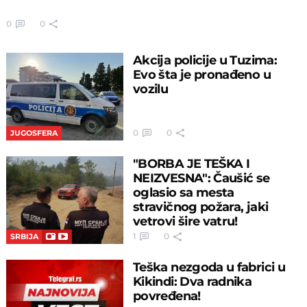
0
0
Akcija policije u Tuzima:
Evo šta je pronađeno u
vozilu
0
0
JUGOSFERA
"BORBA JE TEŠKA I
NEIZVESNA": Čaušić se
oglasio sa mesta
stravičnog požara, jaki
vetrovi šire vatru!
1
0
SRBIJA
Teška nezgoda u fabrici u
Kikindi: Dva radnika
povređena!