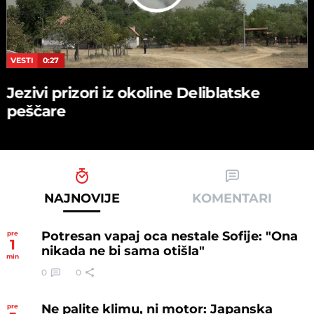
VESTI
0:27
Jezivi prizori iz okoline Deliblatske
peščare
NAJNOVIJE
KOMENTARI
Potresan vapaj oca nestale Sofije: "Ona
pre
1
nikada ne bi sama otišla"
min
0
0
Ne palite klimu, ni motor: Japanska
pre