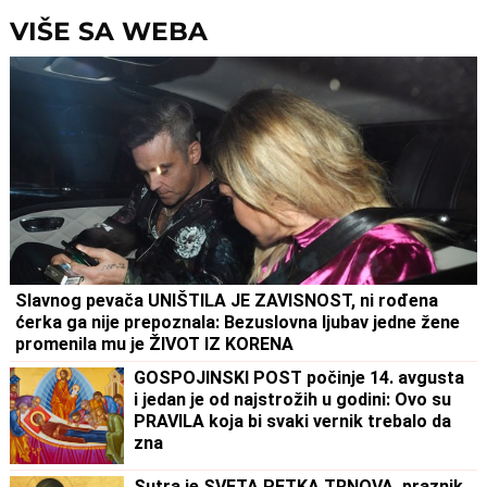
VIŠE SA WEBA
Slavnog pevača UNIŠTILA JE ZAVISNOST, ni rođena
ćerka ga nije prepoznala: Bezuslovna ljubav jedne žene
promenila mu je ŽIVOT IZ KORENA
GOSPOJINSKI POST počinje 14. avgusta
i jedan je od najstrožih u godini: Ovo su
PRAVILA koja bi svaki vernik trebalo da
zna
Sutra je SVETA PETKA TRNOVA, praznik