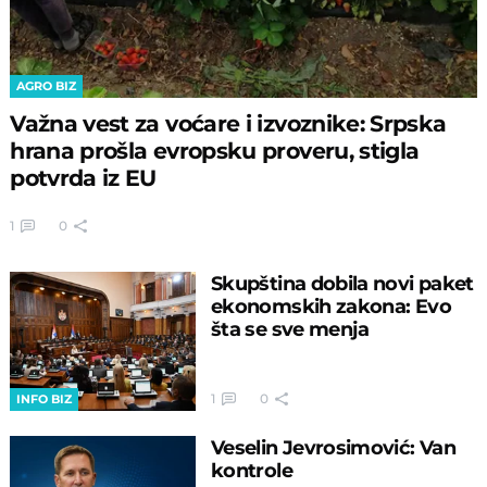
AGRO BIZ
Važna vest za voćare i izvoznike: Srpska
hrana prošla evropsku proveru, stigla
potvrda iz EU
1
0
Skupština dobila novi paket
ekonomskih zakona: Evo
šta se sve menja
1
0
INFO BIZ
Veselin Jevrosimović: Van
kontrole