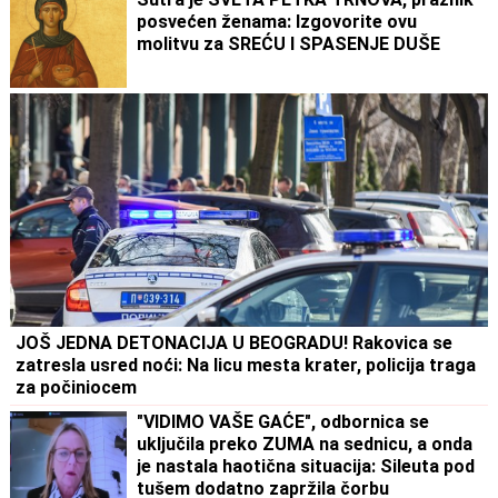
posvećen ženama: Izgovorite ovu
molitvu za SREĆU I SPASENJE DUŠE
JOŠ JEDNA DETONACIJA U BEOGRADU! Rakovica se
zatresla usred noći: Na licu mesta krater, policija traga
za počiniocem
"VIDIMO VAŠE GAĆE", odbornica se
uključila preko ZUMA na sednicu, a onda
je nastala haotična situacija: Sileuta pod
tušem dodatno zapržila čorbu