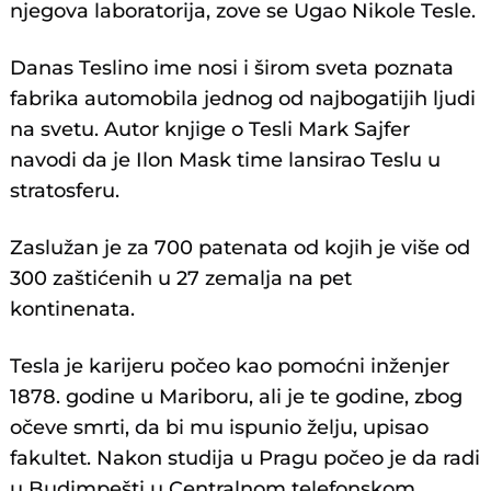
njegova laboratorija, zove se Ugao Nikole Tesle.
Danas Teslino ime nosi i širom sveta poznata
fabrika automobila jednog od najbogatijih ljudi
na svetu. Autor knjige o Tesli Mark Sajfer
navodi da je Ilon Mask time lansirao Teslu u
stratosferu.
Zaslužan je za 700 patenata od kojih je više od
300 zaštićenih u 27 zemalja na pet
kontinenata.
Tesla je karijeru počeo kao pomoćni inženjer
1878. godine u Mariboru, ali je te godine, zbog
očeve smrti, da bi mu ispunio želju, upisao
fakultet. Nakon studija u Pragu počeo je da radi
u Budimpešti u Centralnom telefonskom