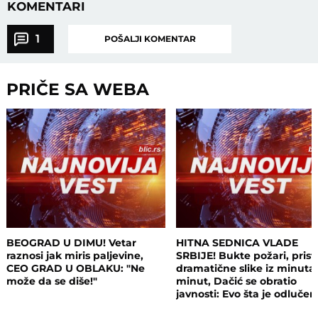
KOMENTARI
1
POŠALJI KOMENTAR
PRIČE SA WEBA
BEOGRAD U DIMU! Vetar
HITNA SEDNICA VLADE
raznosi jak miris paljevine,
SRBIJE! Bukte požari, prist
CEO GRAD U OBLAKU: "Ne
dramatične slike iz minuta
može da se diše!"
minut, Dačić se obratio
javnosti: Evo šta je odluče