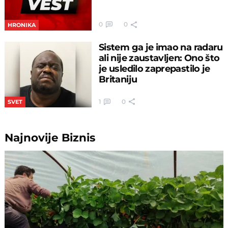
0
0
HRONIKA
Sistem ga je imao na radaru
ali nije zaustavljen: Ono što
je usledilo zaprepastilo je
Britaniju
1
0
SVET
Najnovije
Biznis