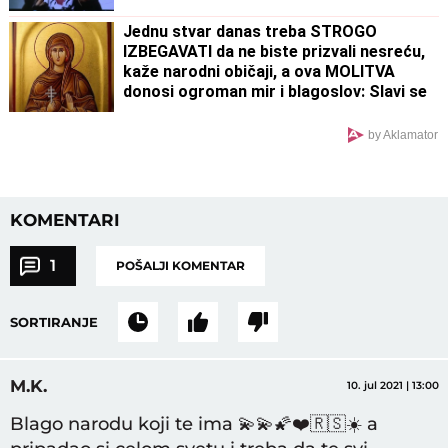
Jednu stvar danas treba STROGO
IZBEGAVATI da ne biste prizvali nesreću,
kaže narodni običaji, a ova MOLITVA
donosi ogroman mir i blagoslov: Slavi se
SVETA PETKA TRNOVA
by Aklamator
KOMENTARI
1
POŠALJI KOMENTAR
SORTIRANJE
M.K.
10. jul 2021 | 13:00
Blago narodu koji te ima 💫💫🌠❤️🇷🇸☀️ a