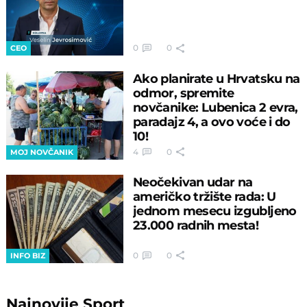
0
0
CEO
Ako planirate u Hrvatsku na
odmor, spremite
novčanike: Lubenica 2 evra,
paradajz 4, a ovo voće i do
10!
4
0
MOJ NOVČANIK
Neočekivan udar na
američko tržište rada: U
jednom mesecu izgubljeno
23.000 radnih mesta!
0
0
INFO BIZ
Najnovije
Sport