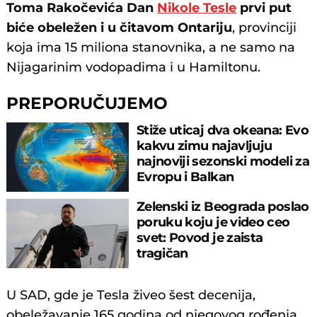
Toma Rakočevića Dan
Nikole Tesle
prvi put
biće obeležen i u čitavom Ontariju
, provinciji
koja ima 15 miliona stanovnika, a ne samo na
Nijagarinim vodopadima i u Hamiltonu.
PREPORUČUJEMO
Stiže uticaj dva okeana: Evo
kakvu zimu najavljuju
najnoviji sezonski modeli za
Evropu i Balkan
Zelenski iz Beograda poslao
poruku koju je video ceo
svet: Povod je zaista
tragičan
U SAD, gde je Tesla živeo šest decenija,
obeležavanje 165 godina od njegovog rođenja