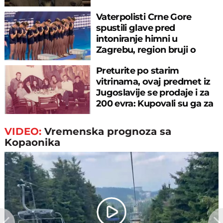
Vaterpolisti Crne Gore
spustili glave pred
intoniranje himni u
Zagrebu, region bruji o
velikom propustu
Preturite po starim
vitrinama, ovaj predmet iz
Jugoslavije se prodaje i za
200 evra: Kupovali su ga za
sitniš
VIDEO:
Vremenska prognoza sa
Kopaonika