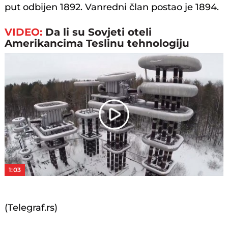
put odbijen 1892. Vanredni član postao je 1894.
VIDEO:
Da li su Sovjeti oteli
Amerikancima Teslinu tehnologiju
Play
Video
1:03
(Telegraf.rs)