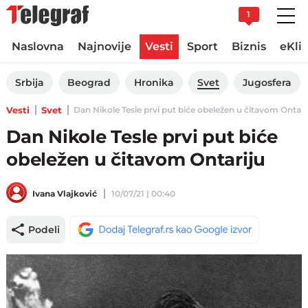
1
Naslovna
Najnovije
Vesti
Sport
Biznis
eKli
Srbija
Beograd
Hronika
Svet
Jugosfera
Vesti
Svet
Dan Nikole Tesle prvi put biće obeležen u čitavom Ontariju
Dan Nikole Tesle prvi put biće
obeležen u čitavom Ontariju
Ivana Vlajković
10/07/21 | 00:40
Podeli