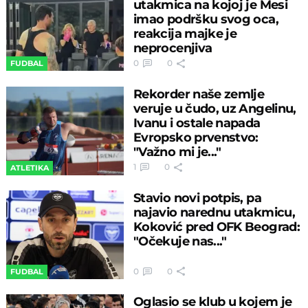
utakmica na kojoj je Mesi
imao podršku svog oca,
reakcija majke je
neprocenjiva
0
0
FUDBAL
Rekorder naše zemlje
veruje u čudo, uz Angelinu,
Ivanu i ostale napada
Evropsko prvenstvo:
"Važno mi je..."
1
0
ATLETIKA
Stavio novi potpis, pa
najavio narednu utakmicu,
Koković pred OFK Beograd:
"Očekuje nas..."
0
0
FUDBAL
Oglasio se klub u kojem je