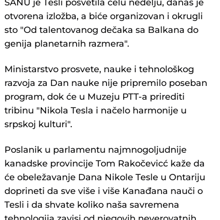
SANU je Tesli posvetila celu nedelju, danas je
otvorena izložba, a biće organizovan i okrugli
sto "Od talentovanog dečaka sa Balkana do
genija planetarnih razmera".
Ministarstvo prosvete, nauke i tehnološkog
razvoja za Dan nauke nije pripremilo poseban
program, dok će u Muzeju PTT-a prirediti
tribinu "Nikola Tesla i načelo harmonije u
srpskoj kulturi".
Poslanik u parlamentu najmnogoljudnije
kanadske provincije Tom Rakočevicć kaže da
će obeležavanje Dana Nikole Tesle u Ontariju
doprineti da sve više i više Kanađana nauči o
Tesli i da shvate koliko naša savremena
tehnologija zavisi od njegovih neverovatnih