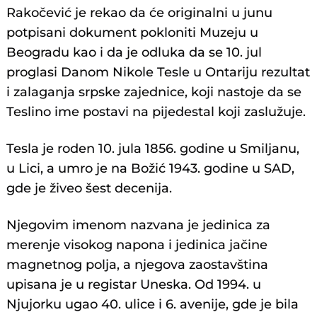
Rakočević je rekao da će originalni u junu
potpisani dokument pokloniti Muzeju u
Beogradu kao i da je odluka da se 10. jul
proglasi Danom Nikole Tesle u Ontariju rezultat
i zalaganja srpske zajednice, koji nastoje da se
Teslino ime postavi na pijedestal koji zaslužuje.
Tesla je roden 10. jula 1856. godine u Smiljanu,
u Lici, a umro je na Božić 1943. godine u SAD,
gde je živeo šest decenija.
Njegovim imenom nazvana je jedinica za
merenje visokog napona i jedinica jačine
magnetnog polja, a njegova zaostavština
upisana je u registar Uneska. Od 1994. u
Njujorku ugao 40. ulice i 6. avenije, gde je bila