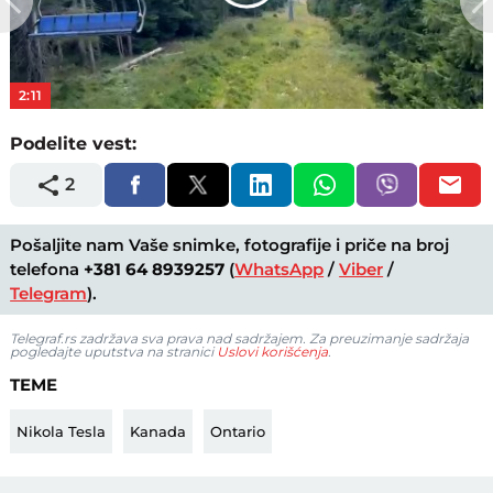
Play
Video
2:11
Podelite vest:
2
Pošaljite nam Vaše snimke, fotografije i priče na broj
telefona
+381 64 8939257
(
WhatsApp
/
Viber
/
Telegram
).
Telegraf.rs zadržava sva prava nad sadržajem. Za preuzimanje sadržaja
pogledajte uputstva na stranici
Uslovi korišćenja
.
TEME
Nikola Tesla
Kanada
Ontario