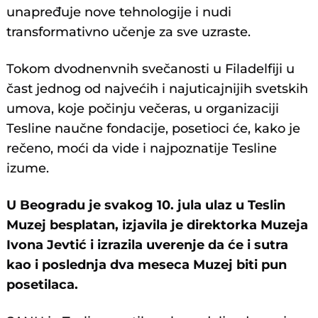
unapređuje nove tehnologije i nudi
transformativno učenje za sve uzraste.
Tokom dvodnenvnih svečanosti u Filadelfiji u
čast jednog od najvećih i najuticajnijih svetskih
umova, koje počinju večeras, u organizaciji
Tesline naučne fondacije, posetioci će, kako je
rečeno, moći da vide i najpoznatije Tesline
izume.
U Beogradu je svakog 10. jula ulaz u Teslin
Muzej besplatan, izjavila je direktorka Muzeja
Ivona Jevtić i izrazila uverenje da će i sutra
kao i poslednja dva meseca Muzej biti pun
posetilaca.