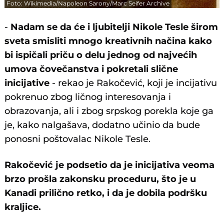
Foto: Wikimedia/Napoleon Sarony/Marc Seifer Archive
-
Nadam se da će i ljubitelji Nikole Tesle širom
sveta smisliti mnogo kreativnih načina kako
bi ispičali priču o delu jednog od najvećih
umova čovečanstva i pokretali slične
inicijative
- rekao je Rakočević, koji je incijativu
pokrenuo zbog ličnog interesovanja i
obrazovanja, ali i zbog srpskog porekla koje ga
je, kako nalgašava, dodatno učinio da bude
ponosni poštovalac Nikole Tesle.
Rakočević je podsetio da je inicijativa veoma
brzo prošla zakonsku proceduru, što je u
Kanadi prilično retko, i da je dobila podršku
kraljice.