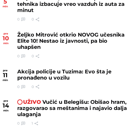
5
tehnika izbacuje vreo vazduh iz auta za
min
minut
0
0
Željko Mitrović otkrio NOVOG učesnika
pre
10
Elite 10! Nestao iz javnosti, pa bio
min
uhapšen
0
0
Akcija policije u Tuzima: Evo šta je
pre
11
pronađeno u vozilu
min
0
0
UŽIVO
Vučić u Belegišu: Obišao hram,
pre
14
razgovarao sa meštanima i najavio dalja
min
ulaganja
0
1