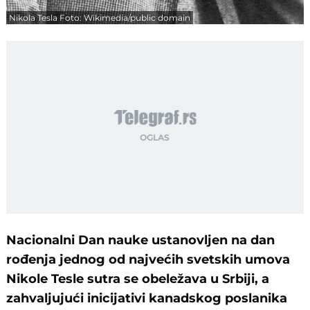
Nikola Tesla Foto: Wikimedia/public domain
Nacionalni Dan nauke ustanovljen na dan
rođenja jednog od najvećih svetskih umova
Nikole Tesle sutra se obeležava u Srbiji, a
zahvaljujući inicijativi kanadskog poslanika