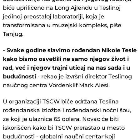
biće upriličeno na Long Ajlendu u Teslinoj
jedinoj preostaloj laboratoriji, koja je
transformisana u muzejski kompleks, piše
Tanjug.
-
Svake godine slavimo rođendan Nikole Tesle
kako bismo osvetlili ne samo njegov život i
rad, već i njegov trajni uticaj na nas sada i u
budućnosti
- rekao je izvršni direktor Teslinog
naučnog centra Vordenklif Mark Alesi.
U organizaciji TSCW biće održana Teslina
rođendanska izložba i rođendanski noćni šou,
za koji je ulaznica 65 dolara. Novac će biti
iskorišćen kako bi TSCW prerastao u mesto
budućnosti - globalni naučni centar koji