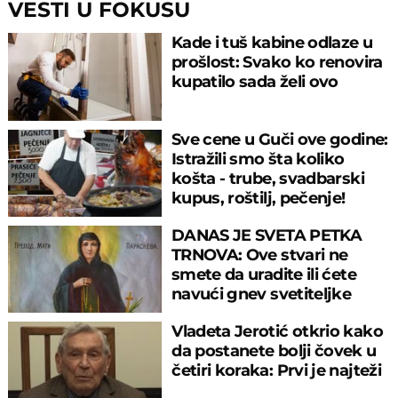
VESTI U FOKUSU
Kade i tuš kabine odlaze u
prošlost: Svako ko renovira
kupatilo sada želi ovo
Sve cene u Guči ove godine:
Istražili smo šta koliko
košta - trube, svadbarski
kupus, roštilj, pečenje!
DANAS JE SVETA PETKA
TRNOVA: Ove stvari ne
smete da uradite ili ćete
navući gnev svetiteljke
Vladeta Jerotić otkrio kako
da postanete bolji čovek u
četiri koraka: Prvi je najteži