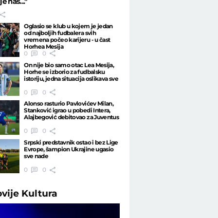
e nas..."
Oglasio se klub u kojem je jedan
od najboljih fudbalera svih
vremena počeo karijeru - u čast
Horhea Mesija
0
0
On nije bio samo otac Lea Mesija,
Horhe se izborio za fudbalsku
istoriju, jedna situacija oslikava sve
0
0
Alonso rasturio Pavlovićev Milan,
Stanković igrao u pobedi Intera,
Alajbegović debitovao za Juventus
0
0
Srpski predstavnik ostao i bez Lige
Evrope, šampion Ukrajine ugasio
sve nade
0
0
ovije
Kultura