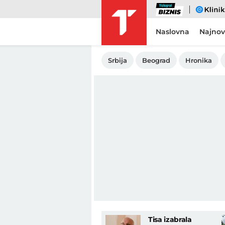
Biznis
eKlinika
Naslovna
Najnov
Srbija
Beograd
Hronika
Tisa izabrala