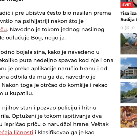
SVET
adić i pre ubistva često bio nasilan prema
Tisa iz
Sudija 
vršio na psihijatriji nakon što je
0
0
eču
. Navodno je tokom jednog nasilnog
Ne odlučuje Bog, nego ja."
vodno bojala sina, kako je navedeno u
nekoliko puta nedeljno spavao kod nje i ona
ru je preko aplikacije naručio hranu i od
 ona odbila da mu ga da, navodno je
o. Nakon toga je otrčao do komšije i rekao
 u kupatilu.
jihov stan i pozvao policiju i hitnu
arila. Optuženi je tokom ispitivanja dva
u ispričao priču o narudžbi hrane. Veštak
ćaja ličnosti
i klasifikovao ga je kao