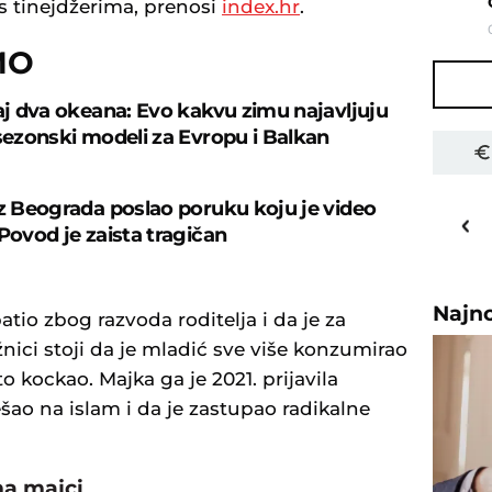
s tinejdžerima, prenosi
index.hr
.
MO
caj dva okeana: Evo kakvu zimu najavljuju
 sezonski modeli za Evropu i Balkan
31
o
C
iz Beograda poslao poruku koju je video
Povod je zaista tragičan
Priština
Najn
atio zbog razvoda roditelja i da je za
žnici stoji da je mladić sve više konzumirao
to kockao. Majka ga je 2021. prijavila
prešao na islam i da je zastupao radikalne
ma majci