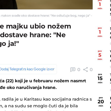
pre
1
min
nakon svađe oko dostave hrane: "Ne odlučuje bog, nego ja" - Telegraf.rs
 je majku ubio nožem
pre
1
dostave hrane: "Ne
min
o ja!"
pre
5
min
0
0
pre
15
ća (22) koji je u februaru nožem nasmrt
min
đe oko naručivanja hrane.
pre
 radila je u Karitasu kao socijalna radnica s
20
a na sudu se moglo čuti da je bila
min