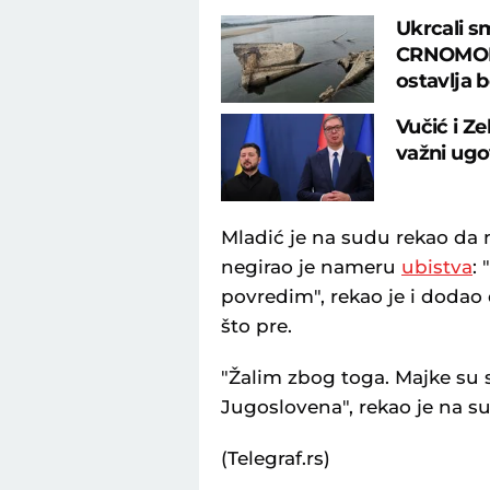
Ukrcali s
CRNOMORS
ostavlja 
Vučić i Ze
važni ugo
Mladić je na sudu rekao da m
negirao je nameru
ubistva
:
povredim", rekao je i dodao d
što pre.
"Žalim zbog toga. Majke su 
Jugoslovena", rekao je na s
(Telegraf.rs)