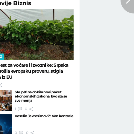
ovije
Biznis
IZ
est za voćare i izvoznike: Srpska
rošla evropsku proveru, stigla
 iz EU
Skupština dobila novi paket
ekonomskih zakona: Evo šta se
sve menja
1
0
Veselin Jevrosimović: Van kontrole
0
0