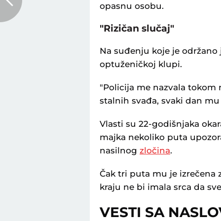
opasnu osobu.
"Rizičan slučaj"
Na suđenju koje je održano j
optuženičkoj klupi.
"Policija me nazvala tokom no
stalnih svađa, svaki dan mu j
Vlasti su 22-godišnjaka okara
majka nekoliko puta upozora
nasilnog
zločina
.
Čak tri puta mu je izrečena 
kraju ne bi imala srca da sve
VESTI SA NASL