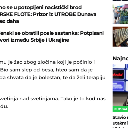
mo se u potopljeni nacistički brod
KE FLOTE: Prizor iz UTROBE Dunava
bez daha
lenski se obratili posle sastanka: Potpisani
vori između Srbije i Ukrajine
Najn
u je žao zbog zločina koji je počinio i
 "Bio sam slep od besa, hteo sam da je
a shvata da je bolestan, te da želi terapiju
svetinja nad svetinjama. Tako je to kod nas
udu.
FUDBA
Stavio 
utakmi