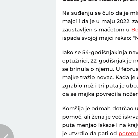
Na suđenju se čulo da je ml
majci i da je u maju 2022. za
zaustavljen s mačetom u
B
ispada svojoj majci rekao: "
Iako se 54-godišnjakinja na
optužnici, 22-godišnjak je 
se brinula o njemu. U februa
majke tražio novac. Kada je
zgrabio nož i tri puta je ub
da se majka povredila nožem
Komšija je odmah dotrčao u n
pomoć, ali žena je već iskrv
puta menjao iskaze i na kraj
je utvrdio da pati od
poreme