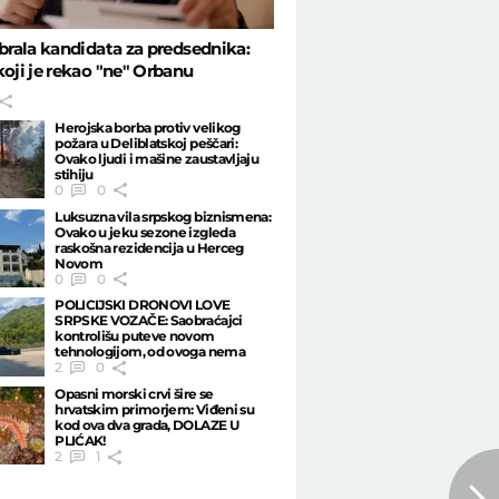
abrala kandidata za predsednika:
koji je rekao "ne" Orbanu
Herojska borba protiv velikog
požara u Deliblatskoj peščari:
Ovako ljudi i mašine zaustavljaju
stihiju
0
0
Luksuzna vila srpskog biznismena:
Ovako u jeku sezone izgleda
raskošna rezidencija u Herceg
Novom
0
0
POLICIJSKI DRONOVI LOVE
SRPSKE VOZAČE: Saobraćajci
kontrolišu puteve novom
tehnologijom, od ovoga nema
bega
2
0
Opasni morski crvi šire se
hrvatskim primorjem: Viđeni su
kod ova dva grada, DOLAZE U
PLIĆAK!
2
1