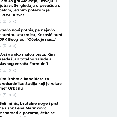
Sara Jo grli Alekseja, uživaju u
ljubavi: Svi gledaju u pevačicu u
belom, jednim potezom je
SRUŠILA sve!
0
0
Stavio novi potpis, pa najavio
narednu utakmicu, Koković pred
OFK Beograd: "Očekuje nas..."
0
0
Vozi ga oko malog prsta: Kim
Kardašijan totalno zaludela
slavnog vozača Formule 1
0
0
Tisa izabrala kandidata za
predsednika: Sudija koji je rekao
"ne" Orbanu
0
0
Beli minić, brutalne noge i prst
na usni: Lena Marinković
raspametila pozama, čeka se