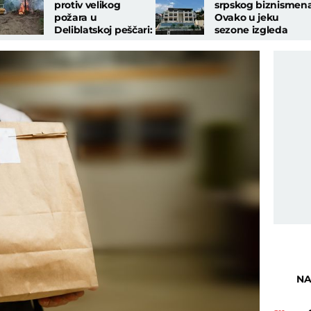
protiv velikog
srpskog biznismena
požara u
Ovako u jeku
Deliblatskoj peščari:
sezone izgleda
Ovako ljudi i mašine
raskošna rezidencij
zaustavljaju stihiju
u Herceg Novom
NA