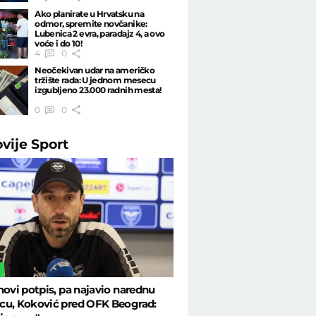
Ako planirate u Hrvatsku na
odmor, spremite novčanike:
Lubenica 2 evra, paradajz 4, a ovo
voće i do 10!
4
0
Neočekivan udar na američko
tržište rada: U jednom mesecu
izgubljeno 23.000 radnih mesta!
0
0
ovije
Sport
L
novi potpis, pa najavio narednu
cu, Koković pred OFK Beograd: