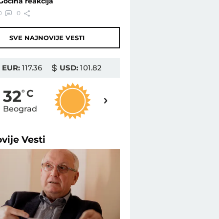
Gocina reakcija
0
0
SVE NAJNOVIJE VESTI
EUR:
117.36
USD:
101.82
33
32
o
C
o
C
Beograd
Novi Sad
ovije
Vesti