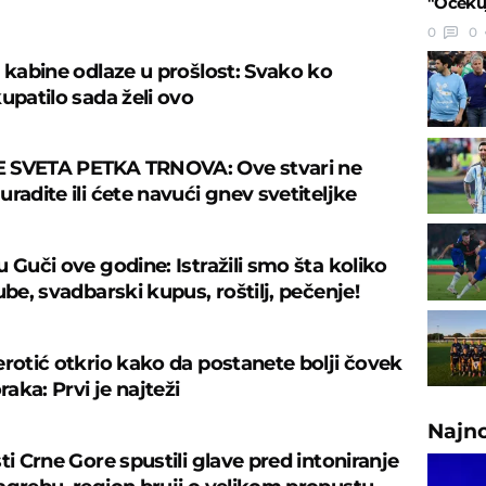
"Očekuj
U
0
0
š kabine odlaze u prošlost: Svako ko
upatilo sada želi ovo
 SVETA PETKA TRNOVA: Ove stvari ne
radite ili ćete navući gnev svetiteljke
 Guči ove godine: Istražili smo šta koliko
ube, svadbarski kupus, roštilj, pečenje!
erotić otkrio kako da postanete bolji čovek
oraka: Prvi je najteži
Najn
ti Crne Gore spustili glave pred intoniranje