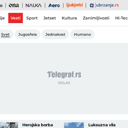
Ljubimci
Ona
Nauka
Aero
Ubrzanje
ije
Vesti
Sport
Jetset
Kultura
Zanimljivosti
Hi-Te
Svet
Jugosfera
Jednakost
Humano
Herojska borba
Luksuzna vila