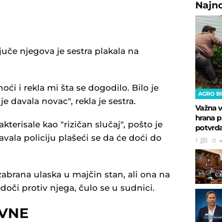
Najn
uče njegova je sestra plakala na
ći i rekla mi šta se dogodilo. Bilo je
AGRO B
e davala novac", rekla je sestra.
Važna v
hrana p
kterisale kao "rizičan slučaj", pošto je
potvrda
vala policiju plašeći se da će doći do
1
0
zabrana ulaska u majčin stan, ali ona na
doči protiv njega, čulo se u sudnici.
OVNE