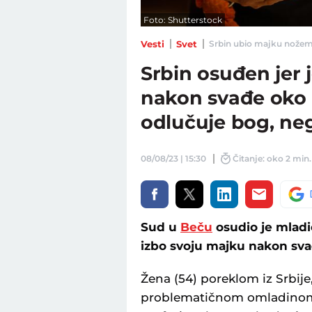
Foto: Shutterstock
Vesti
Svet
Srbin ubio majku nožem 
Srbin osuđen jer
nakon svađe oko 
odlučuje bog, neg
08/08/23 | 15:30
Čitanje: oko 2 min.
Sud u
Beču
osudio je mladi
izbo svoju majku nakon sva
Žena (54) poreklom iz Srbije,
problematičnom omladinom, 