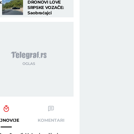
:
DRONOVI LOVE
SRPSKE VOZAČE:
Saobraćajci
a
kontrolišu puteve
novom
tehnologijom, od
ovoga nema bega
JNOVIJE
KOMENTARI