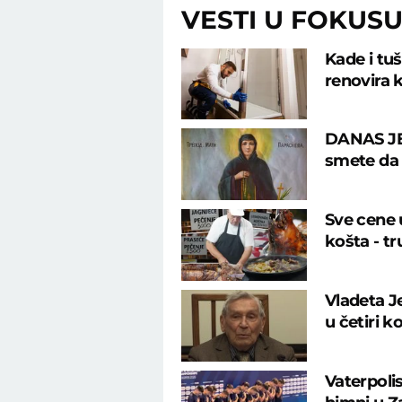
VESTI U FOKUS
Kade i tu
renovira k
DANAS JE
smete da u
Sve cene u
košta - tr
Vladeta J
u četiri k
Vaterpolis