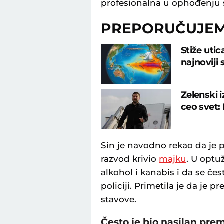
profesionalna u ophođenju 
PREPORUČUJE
Stiže uti
najnoviji
Zelenski 
ceo svet: 
Sin je navodno rekao da je p
razvod krivio
majku
. U optu
alkohol i kanabis i da se čes
policiji. Primetila je da je 
stavove.
Često je bio nasilan pre