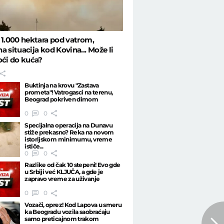
 1.000 hektara pod vatrom,
a situacija kod Kovina... Može li
oći do kuća?
Buktinja na krovu "Zastava
prometa"! Vatrogasci na terenu,
Beograd pokriven dimom
0
0
Specijalna operacija na Dunavu
stiže prekasno? Reka na novom
istorijskom minimumu, vreme
ističe...
0
0
Razlike od čak 10 stepeni! Evo gde
u Srbiji već KLJUČA, a gde je
zapravo vreme za uživanje
0
0
Vozači, oprez! Kod Lapova u smeru
ka Beogradu vozila saobraćaju
samo preticajnom trakom