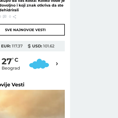
skupo da vas košta: Koliko vode je
dovoljno i koji znak otkriva da ste
dehidrirali
0
0
SVE NAJNOVIJE VESTI
EUR:
117.37
USD:
101.62
26
27
o
C
o
C
Beograd
Novi Sad
ovije
Vesti