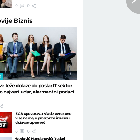
0
0
ovije
Biznis
Z
ve teže dolaze do posla: IT sektor
o najveći udar, alarmantni podaci
ECB upozorava: Vlade evrozone
više nemaju prostor za izdašnu
državanu pomoć
0
0
Đedović Handanović: Rudari