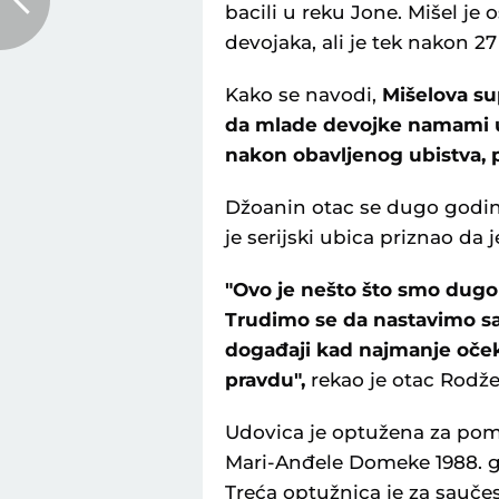
bacili u reku Jone. Mišel j
devojaka, ali je tek nakon 2
Kako se navodi,
Mišelova sup
da mlade devojke namami u
nakon obavljenog ubistva, p
Džoanin otac se dugo godina
je serijski ubica priznao da 
"Ovo je nešto što smo dugo
Trudimo se da nastavimo sa 
događaji kad najmanje oče
pravdu",
rekao je otac Rodžer
Udovica je optužena za pom
Mari-Anđele Domeke 1988. g
Treća optužnica je za sauč