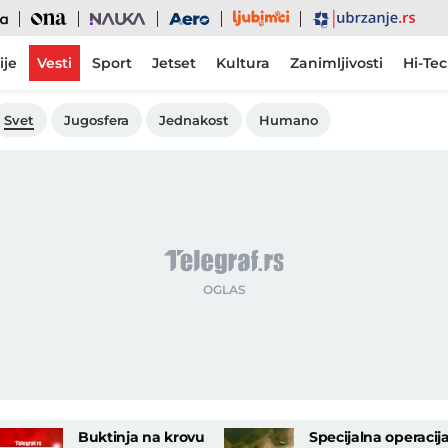
Ljubimci
Ona
Nauka
Aero
Ubrzanje
ije
Vesti
Sport
Jetset
Kultura
Zanimljivosti
Hi-Te
Svet
Jugosfera
Jednakost
Humano
Buktinja na krovu
Specijalna operacij