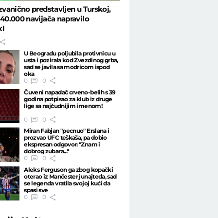
 zvanično predstavljen u Turskoj,
 40.000 navijača napravilo
kl
U Beogradu poljubila protivnicu u
usta i pozirala kod Zvezdinog grba,
sad se javila sa modricom ispod
oka
0
0
Čuveni napadač crveno-belih s 39
godina potpisao za klub iz druge
lige sa najčudnijim imenom!
0
0
Miran Fabjan "pecnuo" Erslana i
prozvao UFC teškaša, pa dobio
ekspresan odgovor: "Znam i
dobrog zubara..."
0
0
Aleks Ferguson ga zbog kopački
oterao iz Mančester junajteda, sad
se legenda vratila svojoj kući da
spasi sve
0
0