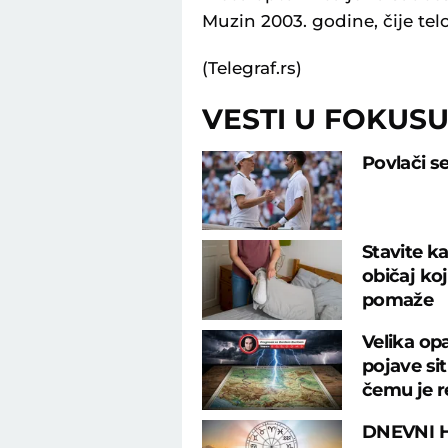
Muzin 2003. godine, čije tel
(Telegraf.rs)
VESTI U FOKUS
Povlači s
Stavite ka
običaj ko
pomaže
Velika op
pojave si
čemu je r
DNEVNI H