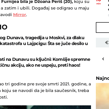
 Furnijea bila je Džoana Periš (20),
koju su
min
, a zatim i ubili. Događaj se odigrao u maju
navodi
Mirror
.
MO
g Dunava, tragedija u Moskvi, za dlaku
atastrofa u Lajpcigu: Šta se juče desilo u
22
o
C
ati na Dunavu su ključni: Komšije spremne
Priština
ičnu akciju, ako ne uspeju, preti haos!
Najn
ao tri godine pre svoje smrti 2021. godine, a
 koju se navodi da je bila saučesnik, treba
sti.