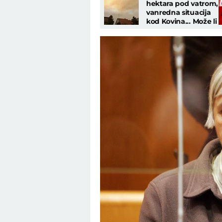
hektara pod vatrom,
vanredna situacija
kod Kovina... Može li
vatra doći do kuća?