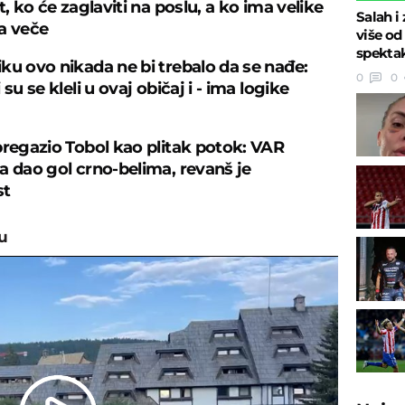
t, ko će zaglaviti na poslu, a ko ima velike
Salah i
a veče
više od
spekta
ku ovo nikada ne bi trebalo da se nađe:
0
0
 su se kleli u ovaj običaj i - ima logike
pregazio Tobol kao plitak potok: VAR
a dao gol crno-belima, revanš je
st
u