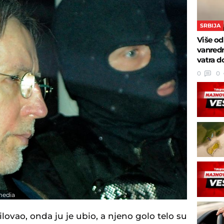
SRBIJA
Više od
vanredn
vatra d
0
0
media
lovao, onda ju je ubio, a njeno golo telo su