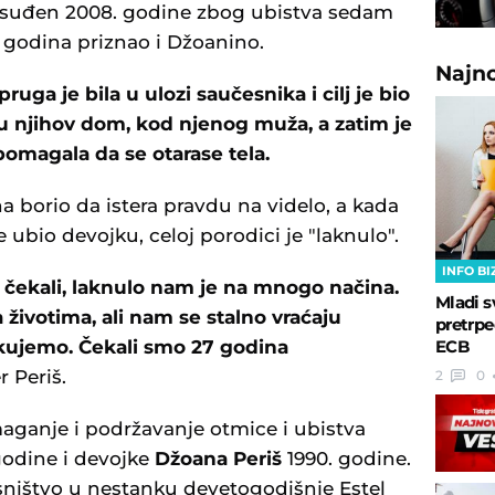
e osuđen 2008. godine zbog ubistva sedam
7 godina priznao i Džoanino.
Najn
ruga je bila u ulozi saučesnika i cilj je bio
 njihov dom, kod njenog muža, a zatim je
omagala da se otarase tela.
 borio da istera pravdu na videlo, a kada
je ubio devojku, celoj porodici je "laknulo".
INFO BI
 čekali, laknulo nam je na mnogo načina.
Mladi s
životima, ali nam se stalno vraćaju
pretrpe
kujemo. Čekali smo 27 godina
ECB
 Periš.
2
0
aganje i podržavanje otmice i ubistva
odine i devojke
Džoana Periš
1990. godine.
esništvo u nestanku devetogodišnje Estel