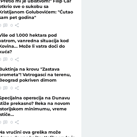
"Pretio mi je ubistvom!" Filip Car
otkrio sve o sukobu sa
Kristijanom Golubovićem: "Ćutao
sam pet godina"
ubija - Telegraf.rs
0
0
Više od 1.000 hektara pod
vatrom, vanredna situacija kod
Kovina... Može li vatra doći do
kuća?
0
0
Buktinja na krovu "Zastava
prometa"! Vatrogasci na terenu,
Beograd pokriven dimom
0
0
Specijalna operacija na Dunavu
stiže prekasno? Reka na novom
istorijskom minimumu, vreme
ističe...
0
0
Na vrućini ova greška može