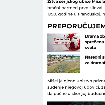
Žrtva serijskog ubice Mišela
bračni partneri prvo silovali
1990. godine u Francuskoj, 
PREPORUČUJE
Drama zbo
sprečena k
svetu
Naredni s
za dramat
Mišel je njeno ubistvo prizn
suđenje njegovoj udovici, za
da počne u skorijoj budućno