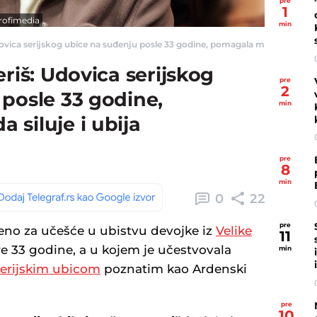
pre
1
rofimedia
min
ovica serijskog ubice na suđenju posle 33 godine, pomagala mužu da siluje i 
eriš: Udovica serijskog
pre
2
posle 33 godine,
min
siluje i ubija
pre
8
min
0
22
pre
đeno za učešće u ubistvu devojke iz
Velike
11
e 33 godine, a u kojem je učestvovala
min
serijskim ubicom
poznatim kao Ardenski
pre
10