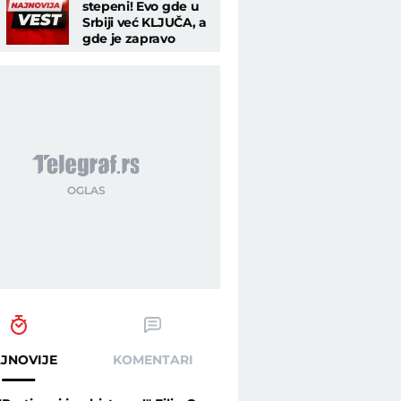
stepeni! Evo gde u
Srbiji već KLJUČA, a
gde je zapravo
vreme za uživanje
JNOVIJE
KOMENTARI