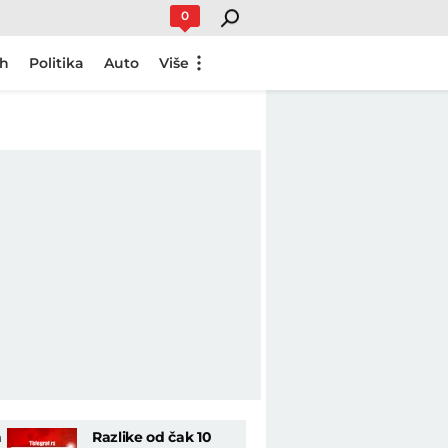
0
ch
Politika
Auto
Više
a
Razlike od čak 10