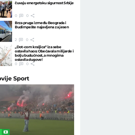
čuvaju energetsku sigurnost Srbije
0
0
Brza pruga između Beograda i
Budimpešte najavljena za jesen
2
0
„Dot-com kraljica“ iza sebe
ostavila haos: Obećavala milijarde i
bolju budućnost, a mnogima
ostavila dugove!
0
0
ovije
Sport
L