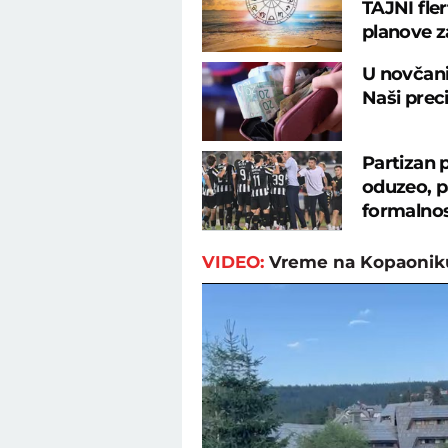
TAJNI fler
planove z
U novčani
Naši preci
Partizan 
oduzeo, p
formalno
VIDEO:
Vreme na Kopaonik