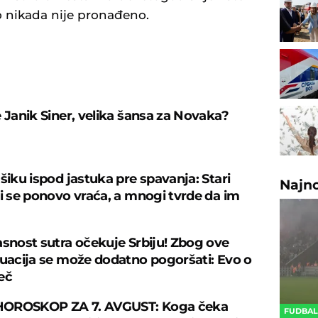
o nikada nije pronađeno.
U
e Janik Siner, velika šansa za Novaka?
šiku ispod jastuka pre spavanja: Stari
Najn
ji se ponovo vraća, a mnogi tvrde da im
asnost sutra očekuje Srbiju! Zbog ove
tuacija se može dodatno pogoršati: Evo o
eč
OROSKOP ZA 7. AVGUST: Koga čeka
FUDBA