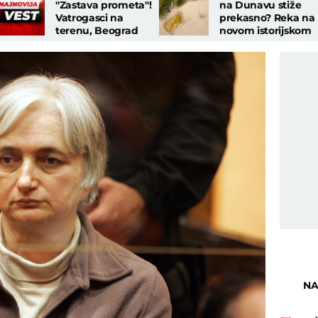
"Zastava prometa"!
na Dunavu stiže
Vatrogasci na
prekasno? Reka na
terenu, Beograd
novom istorijskom
pokriven dimom
minimumu, vreme
ističe...
NA