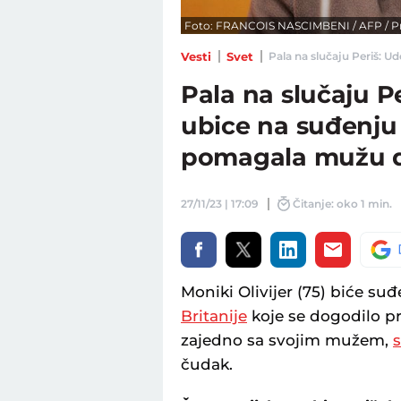
Foto: FRANCOIS NASCIMBENI / AFP / P
Vesti
Svet
Pala na slučaju Periš: Ud
Pala na slučaju P
ubice na suđenju 
pomagala mužu da 
27/11/23 | 17:09
Čitanje: oko 1 min.
Moniki Olivijer (75) biće su
Britanije
koje se dogodilo pr
zajedno sa svojim mužem,
čudak.