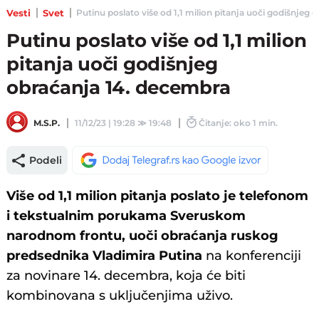
Vesti
Svet
Putinu poslato više od 1,1 milion pitanja uoči godišnjeg o
Putinu poslato više od 1,1 milion
pitanja uoči godišnjeg
obraćanja 14. decembra
M.S.P.
11/12/23 | 19:28
≫
19:48
Čitanje: oko 1 min.
Podeli
Više od 1,1 milion pitanja poslato je telefonom
i tekstualnim porukama Sveruskom
narodnom frontu, uoči obraćanja ruskog
predsednika Vladimira Putina
na konferenciji
za novinare 14. decembra, koja će biti
kombinovana s uključenjima uživo.