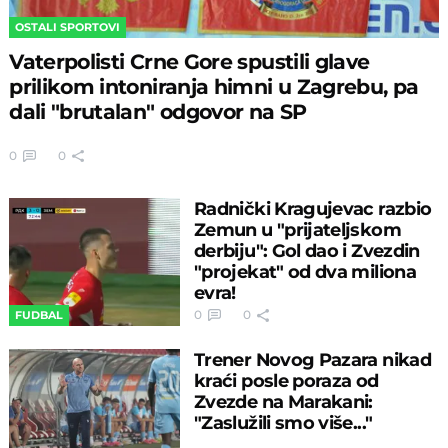
OSTALI SPORTOVI
Vaterpolisti Crne Gore spustili glave
prilikom intoniranja himni u Zagrebu, pa
dali "brutalan" odgovor na SP
0
0
Radnički Kragujevac razbio
Zemun u "prijateljskom
derbiju": Gol dao i Zvezdin
"projekat" od dva miliona
evra!
0
0
FUDBAL
Trener Novog Pazara nikad
kraći posle poraza od
Zvezde na Marakani:
"Zaslužili smo više..."