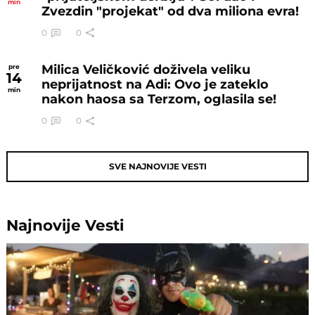
min
Zvezdin "projekat" od dva miliona evra!
0
0
Milica Veličković doživela veliku
pre
14
neprijatnost na Adi: Ovo je zateklo
min
nakon haosa sa Terzom, oglasila se!
0
0
SVE NAJNOVIJE VESTI
Najnovije
Vesti