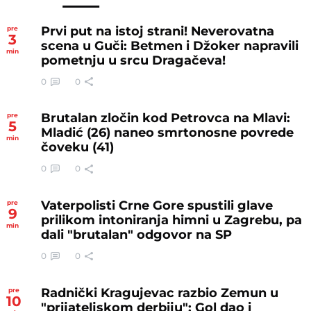
Prvi put na istoj strani! Neverovatna
pre
3
scena u Guči: Betmen i Džoker napravili
min
pometnju u srcu Dragačeva!
0
0
Brutalan zločin kod Petrovca na Mlavi:
pre
5
Mladić (26) naneo smrtonosne povrede
min
čoveku (41)
0
0
Vaterpolisti Crne Gore spustili glave
pre
9
prilikom intoniranja himni u Zagrebu, pa
min
dali "brutalan" odgovor na SP
0
0
Radnički Kragujevac razbio Zemun u
pre
10
"prijateljskom derbiju": Gol dao i