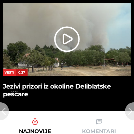
VESTI
0:27
Jezivi prizori iz okoline Deliblatske
peščare
NAJNOVIJE
KOMENTARI