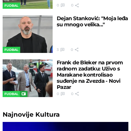
0
0
FUDBAL
Dejan Stanković: "Moja leđa
su mnogo velika..."
3
0
FUDBAL
Frank de Bleker na prvom
radnom zadatku: Uživo s
Marakane kontrolisao
suđenje na Zvezda - Novi
Pazar
0
0
FUDBAL
Najnovije
Kultura