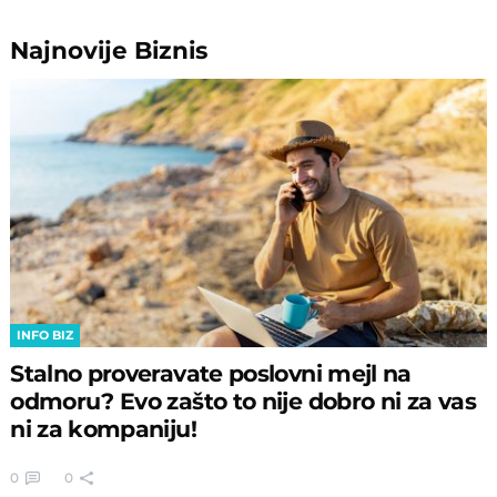
Najnovije
Biznis
INFO BIZ
Stalno proveravate poslovni mejl na
odmoru? Evo zašto to nije dobro ni za vas
ni za kompaniju!
0
0