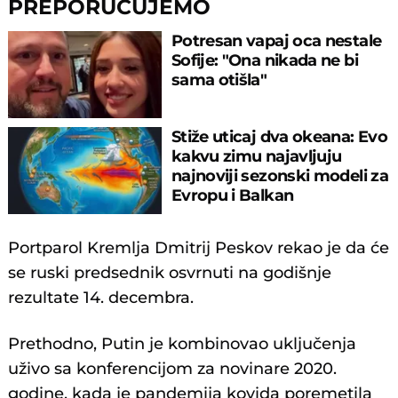
PREPORUČUJEMO
Potresan vapaj oca nestale
Sofije: "Ona nikada ne bi
sama otišla"
Stiže uticaj dva okeana: Evo
kakvu zimu najavljuju
najnoviji sezonski modeli za
Evropu i Balkan
Portparol Kremlja Dmitrij Peskov rekao je da će
se ruski predsednik osvrnuti na godišnje
rezultate 14. decembra.
Prethodno, Putin je kombinovao uključenja
uživo sa konferencijom za novinare 2020.
godine, kada je pandemija kovida poremetila