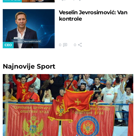
Veselin Jevrosimović: Van
kontrole
0
0
CEO
Najnovije
Sport