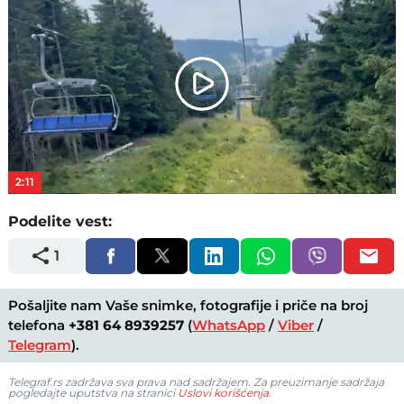
Play
Video
2:11
Podelite vest:
1
Pošaljite nam Vaše snimke, fotografije i priče na broj
telefona
+381 64 8939257
(
WhatsApp
/
Viber
/
Telegram
).
Telegraf.rs zadržava sva prava nad sadržajem. Za preuzimanje sadržaja
pogledajte uputstva na stranici
Uslovi korišćenja
.