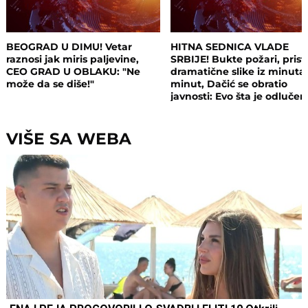
BEOGRAD U DIMU! Vetar
HITNA SEDNICA VLADE
raznosi jak miris paljevine,
SRBIJE! Bukte požari, prist
CEO GRAD U OBLAKU: "Ne
dramatične slike iz minuta
može da se diše!"
minut, Dačić se obratio
javnosti: Evo šta je odluče
VIŠE SA WEBA