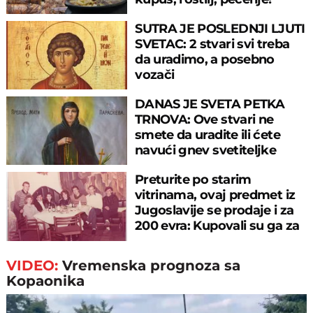
SUTRA JE POSLEDNJI LJUTI
SVETAC: 2 stvari svi treba
da uradimo, a posebno
vozači
DANAS JE SVETA PETKA
TRNOVA: Ove stvari ne
smete da uradite ili ćete
navući gnev svetiteljke
Preturite po starim
vitrinama, ovaj predmet iz
Jugoslavije se prodaje i za
200 evra: Kupovali su ga za
sitniš
VIDEO:
Vremenska prognoza sa
Kopaonika