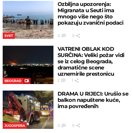
Ozbiljna upozorenja:
Migranata u Seuti ima
mnogo više nego što
pokazuju zvanični podaci
0
0
SVET
VATRENI OBLAK KOD
SURČINA: Veliki požar vidi
se iz celog Beograda,
dramatične scene
uznemirile prestonicu
2
1
BEOGRAD
DRAMA U RIJECI: Urušio se
balkon napuštene kuće,
ima povređenih
0
0
JUGOSFERA