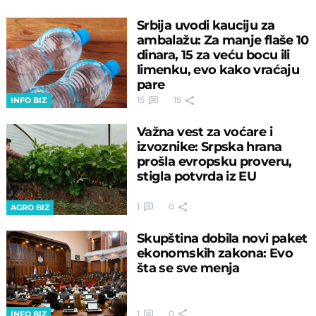
Srbija uvodi kauciju za
ambalažu: Za manje flaše 10
dinara, 15 za veću bocu ili
limenku, evo kako vraćaju
pare
15
15
INFO BIZ
Važna vest za voćare i
izvoznike: Srpska hrana
prošla evropsku proveru,
stigla potvrda iz EU
1
0
AGRO BIZ
Skupština dobila novi paket
ekonomskih zakona: Evo
šta se sve menja
1
0
INFO BIZ