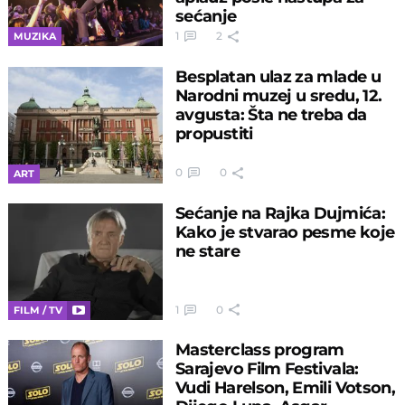
sećanje
1
2
MUZIKA
Besplatan ulaz za mlade u
Narodni muzej u sredu, 12.
avgusta: Šta ne treba da
propustiti
0
0
ART
Sećanje na Rajka Dujmića:
Kako je stvarao pesme koje
ne stare
1
0
FILM / TV
Masterclass program
Sarajevo Film Festivala:
Vudi Harelson, Emili Votson,