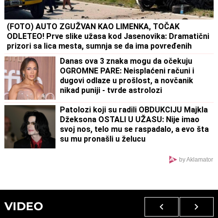
(FOTO) AUTO ZGUŽVAN KAO LIMENKA, TOČAK
ODLETEO! Prve slike užasa kod Jasenovika: Dramatični
prizori sa lica mesta, sumnja se da ima povređenih
Danas ova 3 znaka mogu da očekuju
OGROMNE PARE: Neisplaćeni računi i
dugovi odlaze u prošlost, a novčanik
nikad puniji - tvrde astrolozi
Patolozi koji su radili OBDUKCIJU Majkla
Džeksona OSTALI U UŽASU: Nije imao
svoj nos, telo mu se raspadalo, a evo šta
su mu pronašli u želucu
by Aklamator
VIDEO