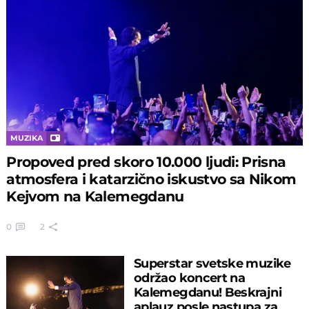
MUZIKA
Propoved pred skoro 10.000 ljudi: Prisna
atmosfera i katarzično iskustvo sa Nikom
Kejvom na Kalemegdanu
0
2
Superstar svetske muzike
održao koncert na
Kalemegdanu! Beskrajni
aplauz posle nastupa za