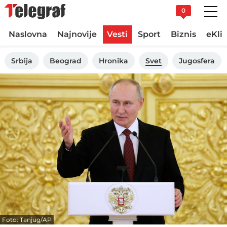
0
Naslovna
Najnovije
Vesti
Sport
Biznis
eKli
Srbija
Beograd
Hronika
Svet
Jugosfera
Foto: Tanjug/AP