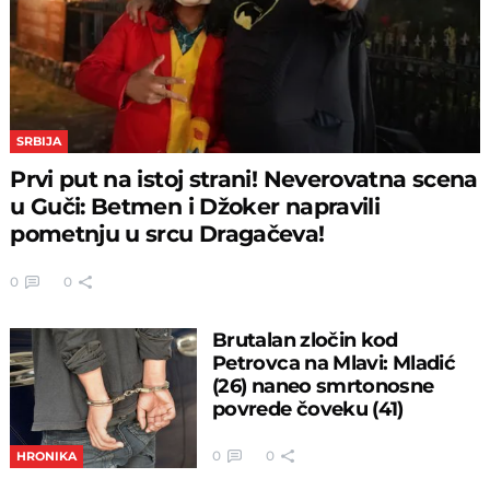
SRBIJA
Prvi put na istoj strani! Neverovatna scena
u Guči: Betmen i Džoker napravili
pometnju u srcu Dragačeva!
0
0
Brutalan zločin kod
Petrovca na Mlavi: Mladić
(26) naneo smrtonosne
povrede čoveku (41)
0
0
HRONIKA