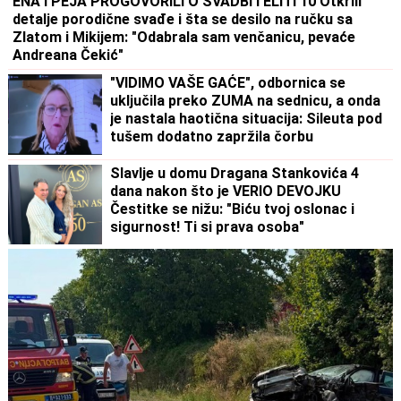
ENA I PEJA PROGOVORILI O SVADBI I ELITI 10 Otkrili
detalje porodične svađe i šta se desilo na ručku sa
Zlatom i Mikijem: "Odabrala sam venčanicu, pevaće
Andreana Čekić"
"VIDIMO VAŠE GAĆE", odbornica se
uključila preko ZUMA na sednicu, a onda
je nastala haotična situacija: Sileuta pod
tušem dodatno zapržila čorbu
Slavlje u domu Dragana Stankovića 4
dana nakon što je VERIO DEVOJKU
Čestitke se nižu: "Biću tvoj oslonac i
sigurnost! Ti si prava osoba"