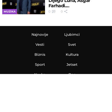
Dijego Luna, Asgar
Farhadi....
0
0
MUZIKA
Najnovije
Ljubimci
Vesti
Svet
Biznis
Kultura
Sport
Jetset
Nauka
Ona
Aero
Zanimljivosti
eKlinika
Hi-Tech
Auto
Plantbased