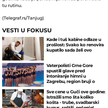
tu rutinu.
(Telegraf.rs/Tanjug)
VESTI U FOKUSU
Kade i tuš kabine odlaze u
prošlost: Svako ko renovira
kupatilo sada želi ovo
Vaterpolisti Crne Gore
spustili glave pred
intoniranje himni u
Zagrebu, region bruji o
velikom propustu
Sve cene u Guči ove godine:
Istražili smo šta koliko
košta - trube, svadbarski
kupus, roštilj, pečenje!