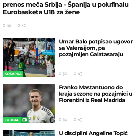
prenos meča Srbija - Španija u polufinalu
Eurobasketa U18 za žene
0
0
Umar Balo potpisao ugovor
sa Valensijom, pa
pozajmljen Galatasaraju
0
0
KOŠARKA
Franko Mastantuono do
kraja sezone na pozajmici u
Fiorentini iz Real Madrida
0
0
FUDBAL
U disciplini Angeline Topić