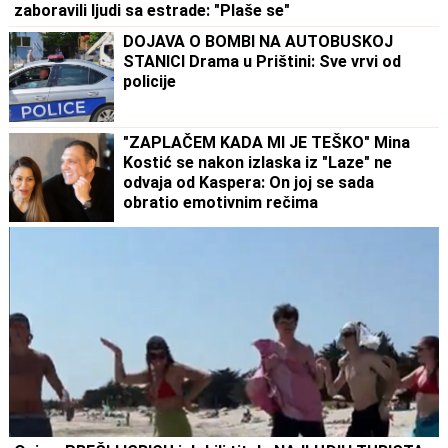
zaboravili ljudi sa estrade: "Plaše se"
DOJAVA O BOMBI NA AUTOBUSKOJ
STANICI Drama u Prištini: Sve vrvi od
policije
"ZAPLAČEM KADA MI JE TEŠKO" Mina
Kostić se nakon izlaska iz "Laze" ne
odvaja od Kaspera: On joj se sada
obratio emotivnim rečima