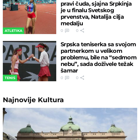
pravi čuda, sjajna Srpkinja
je u finalu Svetskog
prvenstva, Natalija cilja
medalju
0
0
ATLETIKA
Srpska teniserka sa svojom
partnerkom u velikom
problemu, bile na “sedmom
nebu”, sada doživele težak
šamar
0
0
TENIS
Najnovije
Kultura