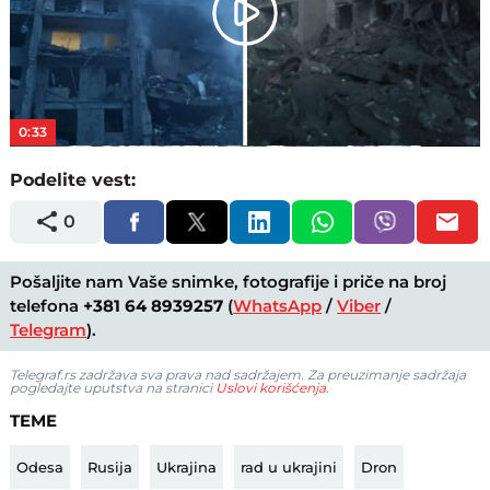
Play
Video
0:33
Podelite vest:
0
Pošaljite nam Vaše snimke, fotografije i priče na broj
telefona
+381 64 8939257
(
WhatsApp
/
Viber
/
Telegram
).
Telegraf.rs zadržava sva prava nad sadržajem. Za preuzimanje sadržaja
pogledajte uputstva na stranici
Uslovi korišćenja
.
TEME
Odesa
Rusija
Ukrajina
rad u ukrajini
Dron