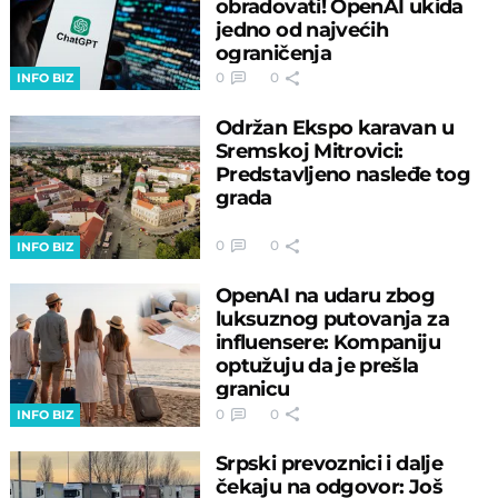
obradovati! OpenAI ukida
jedno od najvećih
ograničenja
0
0
INFO BIZ
Održan Ekspo karavan u
Sremskoj Mitrovici:
Predstavljeno nasleđe tog
grada
0
0
INFO BIZ
OpenAI na udaru zbog
luksuznog putovanja za
influensere: Kompaniju
optužuju da je prešla
granicu
0
0
INFO BIZ
Srpski prevoznici i dalje
čekaju na odgovor: Još