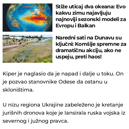
Stiže uticaj dva okeana: Evo
kakvu zimu najavljuju
najnoviji sezonski modeli za
Evropu i Balkan
Naredni sati na Dunavu su
ključni: Komšije spremne za
dramatičnu akciju, ako ne
uspeju, preti haos!
Kiper je naglasio da je napad i dalje u toku. On
je pozvao stanovnike Odese da ostanu u
skloništima.
U nizu regiona Ukrajine zabeleženo je kretanje
jurišnih dronova koje je lansirala ruska vojska iz
severnog i južnog pravca.