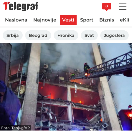
0
Naslovna
Najnovije
Vesti
Sport
Biznis
eKli
Srbija
Beograd
Hronika
Svet
Jugosfera
Foto: Tanjug/AP