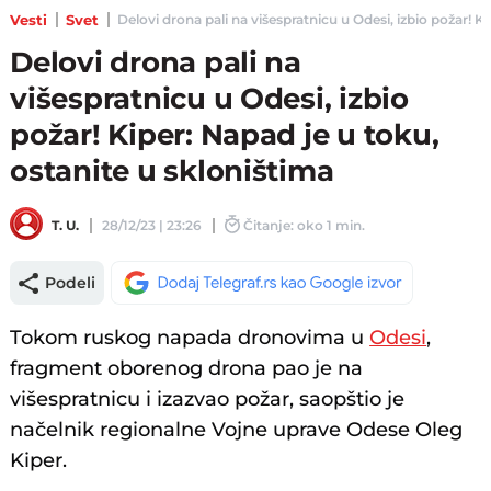
Vesti
Svet
Delovi drona pali na višespratnicu u Odesi, izbio požar! Ki
Delovi drona pali na
višespratnicu u Odesi, izbio
požar! Kiper: Napad je u toku,
ostanite u skloništima
T. U.
28/12/23 | 23:26
Čitanje: oko 1 min.
Podeli
Tokom ruskog napada dronovima u
Odesi
,
fragment oborenog drona pao je na
višespratnicu i izazvao požar, saopštio je
načelnik regionalne Vojne uprave Odese Oleg
Kiper.