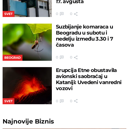
17. avgusta
0
0
SVET
Suzbijanje komaraca u
Beogradu u subotu i
nedelju između 3.30 i 7
časova
0
0
BEOGRAD
Erupcija Etne obustavila
avionski saobraćaj u
Kataniji: Uvedeni vanredni
vozovi
0
0
SVET
Najnovije
Biznis