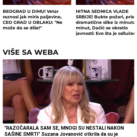
BEOGRAD U DIMU! Vetar
HITNA SEDNICA VLADE
raznosi jak miris paljevine,
SRBIJE! Bukte požari, prist
CEO GRAD U OBLAKU: "Ne
dramatične slike iz minuta
može da se diše!"
minut, Dačić se obratio
javnosti: Evo šta je odluče
VIŠE SA WEBA
"RAZOČARALA SAM SE, MNOGI SU NESTALI NAKON
SAŠINE SMRTI" Suzana Jovanović otkrila da su je