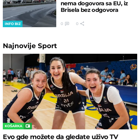
nema dogovora sa EU, iz
Brisela bez odgovora
0
0
INFO BIZ
Najnovije
Sport
KOŠARKA
Evo gde možete da gledate uživo TV