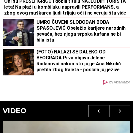
Oni su PREŠLI IGRICU i dobili titulu NAJLUĐIH TURISTA
leta! Na plaži u komšiluku napravili PERFORMANS, a
zbog ovog muškarca ljudi trljaju oči i ne veruju šta vide
UMRO ČUVENI SLOBODAN BOBA
SPASOJEVIĆ Obeležio karijere narodnih
pevača, bez njega srpska kafana ne bi
bila ista
(FOTO) NALAZI SE DALEKO OD
BEOGRADA Prva objava Jelene
Radanović nakon što joj je Ana Nikolić
pretila zbog Raleta - poslala joj jezive
poruke
by Aklamator
VIDEO