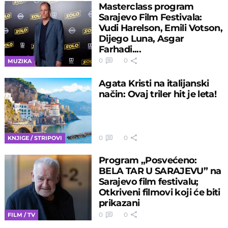
Masterclass program
Sarajevo Film Festivala:
Vudi Harelson, Emili Votson,
Dijego Luna, Asgar
Farhadi....
0
0
MUZIKA
Agata Kristi na italijanski
način: Ovaj triler hit je leta!
0
0
KNJIGE / STRIPOVI
Program „Posvećeno:
BELA TAR U SARAJEVU” na
Sarajevo film festivalu;
Otkriveni filmovi koji će biti
prikazani
0
0
FILM / TV