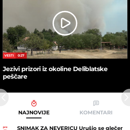
VESTI
0:27
Jezivi prizori iz okoline Deliblatske
peščare
NAJNOVIJE
KOMENTARI
SNIMAK ZA NEVERICU Urušio se glečer
pre