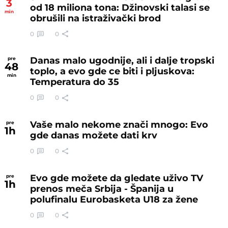
3
od 18 miliona tona: Džinovski talasi se
min
obrušili na istraživački brod
0
0
Danas malo ugodnije, ali i dalje tropski
pre
48
toplo, a evo gde ce biti i pljuskova:
min
Temperatura do 35
0
0
Vaše malo nekome znači mnogo: Evo
pre
1
h
gde danas možete dati krv
0
0
Evo gde možete da gledate uživo TV
pre
1
h
prenos meča Srbija - Španija u
polufinalu Eurobasketa U18 za žene
0
0