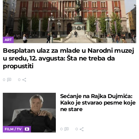
ART
Besplatan ulaz za mlade u Narodni muzej
u sredu, 12. avgusta: Šta ne treba da
propustiti
0
0
Sećanje na Rajka Dujmića:
Kako je stvarao pesme koje
ne stare
0
0
FILM / TV