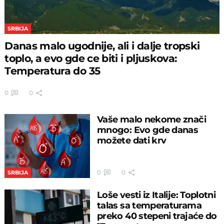
SRBIJA
Danas malo ugodnije, ali i dalje tropski
toplo, a evo gde ce biti i pljuskova:
Temperatura do 35
0
0
Vaše malo nekome znači
mnogo: Evo gde danas
možete dati krv
0
0
SRBIJA
Loše vesti iz Italije: Toplotni
talas sa temperaturama
preko 40 stepeni trajaće do