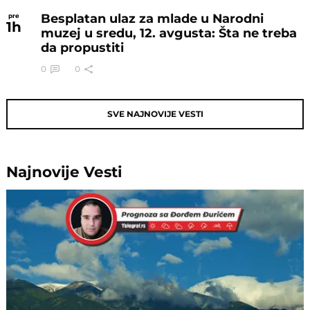
Besplatan ulaz za mlade u Narodni
pre
1
h
muzej u sredu, 12. avgusta: Šta ne treba
da propustiti
0
0
SVE NAJNOVIJE VESTI
Najnovije
Vesti