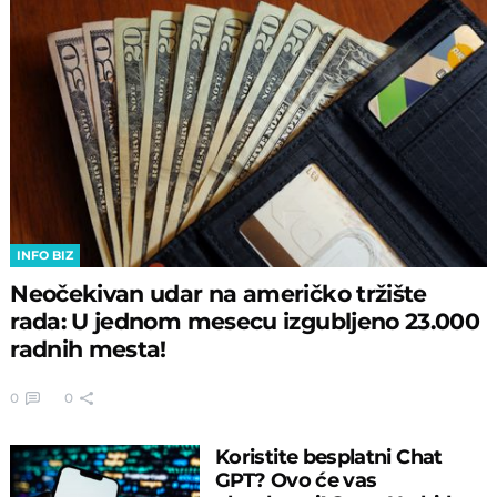
INFO BIZ
Neočekivan udar na američko tržište
rada: U jednom mesecu izgubljeno 23.000
radnih mesta!
0
0
Koristite besplatni Chat
GPT? Ovo će vas