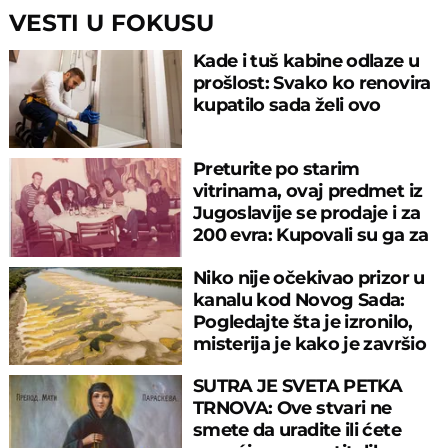
VESTI U FOKUSU
Kade i tuš kabine odlaze u
prošlost: Svako ko renovira
kupatilo sada želi ovo
Preturite po starim
vitrinama, ovaj predmet iz
Jugoslavije se prodaje i za
200 evra: Kupovali su ga za
sitniš
Niko nije očekivao prizor u
kanalu kod Novog Sada:
Pogledajte šta je izronilo,
misterija je kako je završio
tu
SUTRA JE SVETA PETKA
TRNOVA: Ove stvari ne
smete da uradite ili ćete