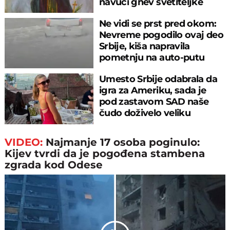
navući gnev svetiteljke
Ne vidi se prst pred okom:
Nevreme pogodilo ovaj deo
Srbije, kiša napravila
pometnju na auto-putu
Umesto Srbije odabrala da
igra za Ameriku, sada je
pod zastavom SAD naše
čudo doživelo veliku
“blamažu”
VIDEO:
Najmanje 17 osoba poginulo:
Kijev tvrdi da je pogođena stambena
zgrada kod Odese