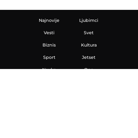
Najnovije
Ljubimci
Vesti
Svet
Biznis
Kultura
Sport
Jetset
Nauka
Ona
Aero
Zanimljivosti
eKlinika
Hi-Tech
Auto
Plantbased
Ubrzanje
Telegraf TV