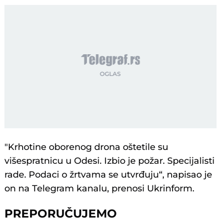
"Krhotine oborenog drona oštetile su
višespratnicu u Odesi. Izbio je požar. Specijalisti
rade. Podaci o žrtvama se utvrđuju“, napisao je
on na Telegram kanalu, prenosi Ukrinform.
PREPORUČUJEMO