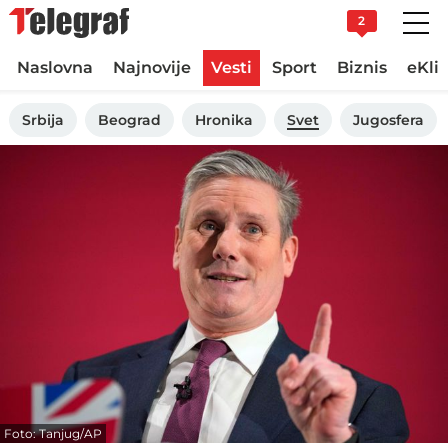
2
Naslovna
Najnovije
Vesti
Sport
Biznis
eKli
Srbija
Beograd
Hronika
Svet
Jugosfera
Foto: Tanjug/AP