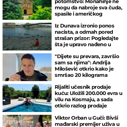
potomstvo: Monahinje ne
mogu da nabroje sva čuda,
spasile i američkog
ambasadora
Iz Dunava izronio ponos
nacista, a odmah pored
strašan prizor: Pogledajte
šta je upravo nađeno u
rečnom blatu
"Dijete su prevara, završio
sam sa njima": Andrija
Milošević otkrio kako je
smršao 20 kilograma
Rijaliti učesnik prodaje
kuću: Uložili 200.000 evra u
vilu na Kosmaju, a sada
otkrio razlog prodaje
Viktor Orban u Guči: Bivši
mađarski premijer uživa u