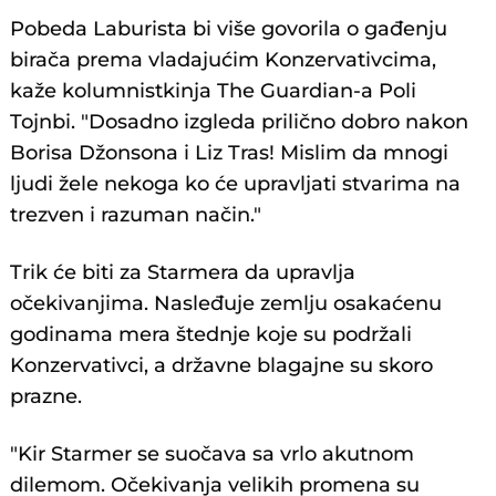
Pobeda Laburista bi više govorila o gađenju
birača prema vladajućim Konzervativcima,
kaže kolumnistkinja The Guardian-a Poli
Tojnbi. "Dosadno izgleda prilično dobro nakon
Borisa Džonsona i Liz Tras! Mislim da mnogi
ljudi žele nekoga ko će upravljati stvarima na
trezven i razuman način."
Trik će biti za Starmera da upravlja
očekivanjima. Nasleđuje zemlju osakaćenu
godinama mera štednje koje su podržali
Konzervativci, a državne blagajne su skoro
prazne.
"Kir Starmer se suočava sa vrlo akutnom
dilemom. Očekivanja velikih promena su