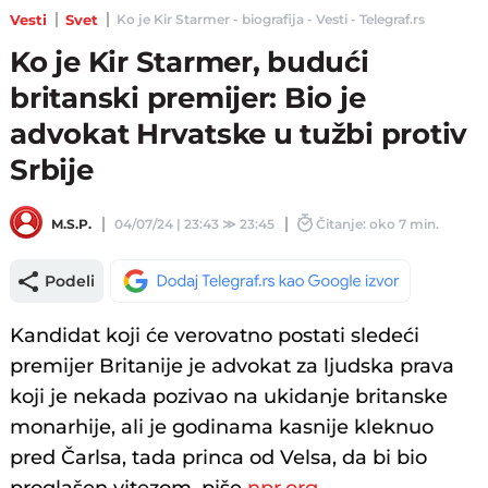
Vesti
Svet
Ko je Kir Starmer - biografija - Vesti - Telegraf.rs
Ko je Kir Starmer, budući
britanski premijer: Bio je
advokat Hrvatske u tužbi protiv
Srbije
M.S.P.
04/07/24 | 23:43
≫
23:45
Čitanje: oko 7 min.
Podeli
Kandidat koji će verovatno postati sledeći
premijer Britanije je advokat za ljudska prava
koji je nekada pozivao na ukidanje britanske
monarhije, ali je godinama kasnije kleknuo
pred Čarlsa, tada princa od Velsa, da bi bio