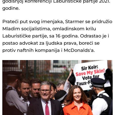
godišnjoj konferenciji Laburističke partije 2021.
godine.
Prateći put svog imenjaka, Starmer se pridružio
Mladim socijalistima, omladinskom krilu
Laburističke partije, sa 16 godina. Odrastao je i
postao advokat za ljudska prava, boreći se
protiv naftnih kompanija i McDonalds'a.