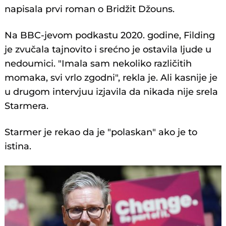
napisala prvi roman o Bridžit Džouns.
Na BBC-jevom podkastu 2020. godine, Filding
je zvučala tajnovito i srećno je ostavila ljude u
nedoumici. "Imala sam nekoliko različitih
momaka, svi vrlo zgodni", rekla je. Ali kasnije je
u drugom intervjuu izjavila da nikada nije srela
Starmera.
Starmer je rekao da je "polaskan" ako je to
istina.