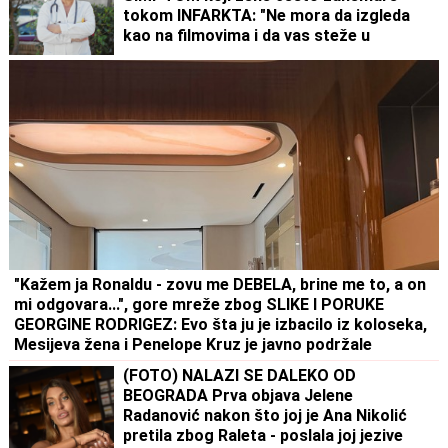
tokom INFARKTA: "Ne mora da izgleda
kao na filmovima i da vas steže u
grudima"
"Kažem ja Ronaldu - zovu me DEBELA, brine me to, a on
mi odgovara...", gore mreže zbog SLIKE I PORUKE
GEORGINE RODRIGEZ: Evo šta ju je izbacilo iz koloseka,
Mesijeva žena i Penelope Kruz je javno podržale
(FOTO) NALAZI SE DALEKO OD
BEOGRADA Prva objava Jelene
Radanović nakon što joj je Ana Nikolić
pretila zbog Raleta - poslala joj jezive