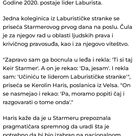
Godine 2020. postaje lider Laburista.
Jedna koleginica iz Laburističke stranke se
priseća Starmerovog prvog dana na poslu. Čula
je za njegov rad u oblasti ljudskih prava i
krivičnog pravosuđa, kao i za njegovo viteštvo.
"Zapravo sam ga bocnula u leđa i rekla: 'Ti si taj
Keir Starmer'. A on je rekao: 'Da, jesam'. I rekla
sam: 'Učiniću te liderom Laburističke stranke'",
priseća se Kerolin Haris, poslanica iz Velsa. "On
se nasmejao i rekao: 'Pa, moramo popiti čaj i
razgovarati o tome onda'."
Haris kaže da je u Starmeru prepoznala
pragmatičara spremnog da uradi šta je
potrebno da bi bio izabran na nacionalnom