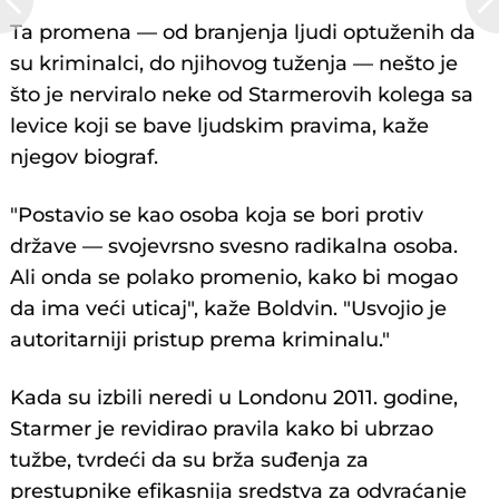
Ta promena — od branjenja ljudi optuženih da
su kriminalci, do njihovog tuženja — nešto je
što je nerviralo neke od Starmerovih kolega sa
levice koji se bave ljudskim pravima, kaže
njegov biograf.
"Postavio se kao osoba koja se bori protiv
države — svojevrsno svesno radikalna osoba.
Ali onda se polako promenio, kako bi mogao
da ima veći uticaj", kaže Boldvin. "Usvojio je
autoritarniji pristup prema kriminalu."
Kada su izbili neredi u Londonu 2011. godine,
Starmer je revidirao pravila kako bi ubrzao
tužbe, tvrdeći da su brža suđenja za
prestupnike efikasnija sredstva za odvraćanje