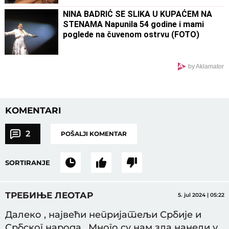
poruke
NINA BADRIĆ SE SLIKA U KUPAĆEM NA
STENAMA Napunila 54 godine i mami
poglede na čuvenom ostrvu (FOTO)
by Aklamator
KOMENTARI
2
POŠALJI KOMENTAR
SORTIRANJE
ТРЕБИЊЕ ЛЕОТАР
5. jul 2024 | 05:22
Далеко , највећи непријатељи Србије и
Србског народа . Много су нам зла нанели у