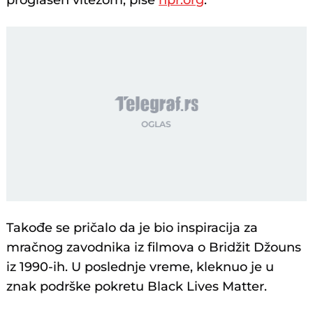
proglašen vitezom, piše
npr.org
.
Takođe se pričalo da je bio inspiracija za
mračnog zavodnika iz filmova o Bridžit Džouns
iz 1990-ih. U poslednje vreme, kleknuo je u
znak podrške pokretu Black Lives Matter.