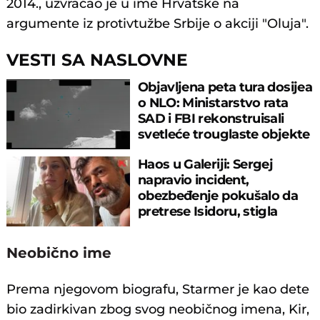
2014., uzvraćao je u ime Hrvatske na
argumente iz protivtužbe Srbije o akciji "Oluja".
VESTI SA NASLOVNE
Objavljena peta tura dosijea
o NLO: Ministarstvo rata
SAD i FBI rekonstruisali
svetleće trouglaste objekte
Haos u Galeriji: Sergej
napravio incident,
obezbeđenje pokušalo da
pretrese Isidoru, stigla
policija
Neobično ime
Prema njegovom biografu, Starmer je kao dete
bio zadirkivan zbog svog neobičnog imena, Kir,