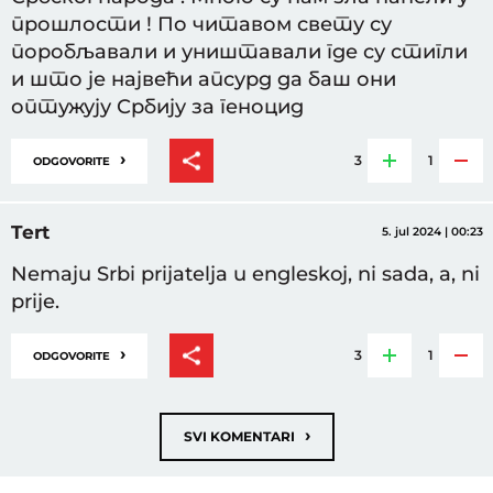
прошлости ! По читавом свету су
поробљавали и уништавали где су стигли
и што је највећи апсурд да баш они
оптужују Србију за геноцид
›
3
1
ODGOVORITE
Tert
5. jul 2024 | 00:23
Nemaju Srbi prijatelja u engleskoj, ni sada, a, ni
prije.
›
3
1
ODGOVORITE
›
SVI KOMENTARI