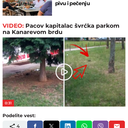
pivu i pečenju
VIDEO:
Pacov kapitalac švrćka parkom
na Kanarevom brdu
Play
Video
0:31
Podelite vest:
4