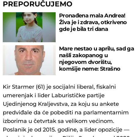
PREPORUČUJEMO
Pronađena mala Andrea!
Živa je i zdrava, otkriveno
gde je bila tri dana
Mare nestao u aprilu, sad ga
našli zakopanog u
njegovom dvorištu,
komšije neme: Strašno
otkriće u Botošanima
Kir Starmer (61) je socijalni liberal, fiskalni
umerenjak i lider Laburističke partije
Ujedinjenog Kraljevstva, za koju su ankete
predviđale da će pobediti na parlamentarnim
izborima u četvrtak sa velikom većinom.
Poslanik je od 2015. godine, a lider opozicije —