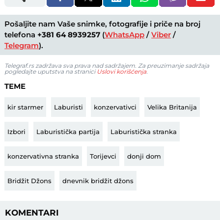
Pošaljite nam Vaše snimke, fotografije i priče na broj
telefona
+381 64 8939257
(
WhatsApp
/
Viber
/
Telegram
).
Telegraf.rs zadržava sva prava nad sadržajem. Za preuzimanje sadržaja
pogledajte uputstva na stranici
Uslovi korišćenja
.
TEME
kir starmer
Laburisti
konzervativci
Velika Britanija
Izbori
Laburistička partija
Laburistička stranka
konzervativna stranka
Torijevci
donji dom
Bridžit Džons
dnevnik bridžit džons
KOMENTARI