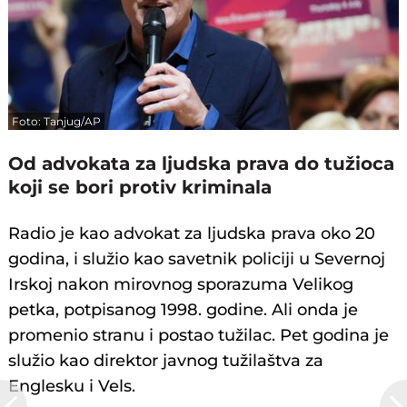
Foto: Tanjug/AP
Od advokata za ljudska prava do tužioca
koji se bori protiv kriminala
Radio je kao advokat za ljudska prava oko 20
godina, i služio kao savetnik policiji u Severnoj
Irskoj nakon mirovnog sporazuma Velikog
petka, potpisanog 1998. godine. Ali onda je
promenio stranu i postao tužilac. Pet godina je
služio kao direktor javnog tužilaštva za
Englesku i Vels.