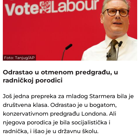
Foto: Tanjug/AP
Odrastao u otmenom predgrađu, u
radničkoj porodici
Još jedna prepreka za mladog Starmera bila je
društvena klasa. Odrastao je u bogatom,
konzervativnom predgrađu Londona. Ali
njegova porodica je bila socijalistička i
radnička, i išao je u državnu školu.