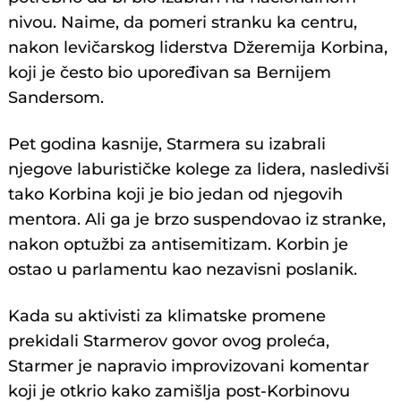
nivou. Naime, da pomeri stranku ka centru,
nakon levičarskog liderstva Džeremija Korbina,
koji je često bio upoređivan sa Bernijem
Sandersom.
Pet godina kasnije, Starmera su izabrali
njegove laburističke kolege za lidera, nasledivši
tako Korbina koji je bio jedan od njegovih
mentora. Ali ga je brzo suspendovao iz stranke,
nakon optužbi za antisemitizam. Korbin je
ostao u parlamentu kao nezavisni poslanik.
Kada su aktivisti za klimatske promene
prekidali Starmerov govor ovog proleća,
Starmer je napravio improvizovani komentar
koji je otkrio kako zamišlja post-Korbinovu