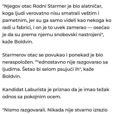
"Njegov otac Rodni Starmer je bio alatničar,
koga ljudi verovatno nisu smatrali veštim i
pametnim, jer su ga samo videli kao nekoga ko
radi u fabrici, i on je to uvek zamerao — osećao
je da su prema njemu snobovski nastrojeni",
kaže Boldvin.
Starmerov otac se povukao i ponekad je bio
neraspoložen. “"ednostavno nije razgovarao sa
ljudima. Šetao bi selom psujući ih", kaže
Boldvin.
Kandidat Laburista je priznao da je imao težak
odnos sa pokojnim ocem.
"Nismo razgovarali. Nikada nije stvarno izrazio