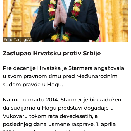
Foto: Tanjug/AP
Zastupao Hrvatsku protiv Srbije
Pre decenije Hrvatska je Starmera angažovala
u svom pravnom timu pred Međunarodnim
sudom pravde u Hagu.
Naime, u martu 2014. Starmer je bio zadužen
da sudijama u Hagu predstavi događaje u
Vukovaru tokom rata devedesetih, a
poslednjeg dana usmene rasprave, 1. aprila