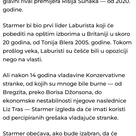
glavni rival premijera Rišija Sunaka — od 2020.
godine.
Starmer bi bio prvi lider Laburista koji će
pobediti na opštim izborima u Britaniji u skoro
20 godina, od Tonija Blera 2005. godine. Tokom
prošlog veka, Laburisti su češće bili u opoziciji
nego na vlasti.
Ali nakon 14 godina vladavine Konzervativne
stranke, od kojih su mnoge bile burne — od
Bregzita, preko Borisa Džonsona, do
ekonomske nestabilnosti njegove naslednice
Liz Tras — Starmer izgleda da će imati koristi
od percipiranih grešaka vladajuće stranke.
Starmer obećava, ako bude izabran, da će