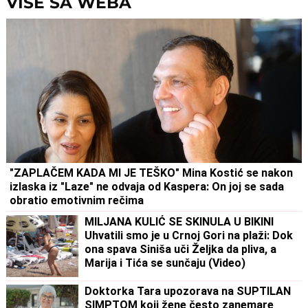
VIŠE SA WEBA
"ZAPLAČEM KADA MI JE TEŠKO" Mina Kostić se nakon
izlaska iz "Laze" ne odvaja od Kaspera: On joj se sada
obratio emotivnim rečima
MILJANA KULIĆ SE SKINULA U BIKINI
Uhvatili smo je u Crnoj Gori na plaži: Dok
ona spava Siniša uči Željka da pliva, a
Marija i Tića se sunčaju (Video)
Doktorka Tara upozorava na SUPTILAN
SIMPTOM koji žene često zanemare