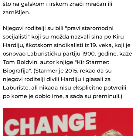
što na galskom i irskom znači mračan ili
zamišljen.
Njegovi roditelji su bili "pravi staromodni
socijalisti" koji su možda nazvali sina po Kiru
Hardiju, škotskom sindikalisti iz 19. veka, koji je
osnovao Laburističku partiju 1900. godine, kaže
Tom Boldvin, autor knjige "Kir Starmer:
Biografija". (Starmer je 2015. rekao da su
njegovi roditelji divili Hardiju i glasali za
Laburiste, ali nikada nisu eksplicitno potvrdili
po kome je dobio ime, a sada su preminuli.)