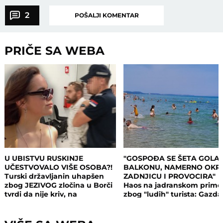
2
POŠALJI KOMENTAR
PRIČE SA WEBA
U UBISTVU RUSKINJE
"GOSPOĐA SE ŠETA GOLA
UČESTVOVALO VIŠE OSOBA?!
BALKONU, NAMERNO OKR
Turski državljanin uhapšen
ZADNJICU I PROVOCIRA"
zbog JEZIVOG zločina u Borči
Haos na jadranskom primo
tvrdi da nije kriv, na
zbog "ludih" turista: Gazda
saslušanju izneo ŠOK
isključio struju i promenio
DETALJE: Otkrio u kakvom su
brave, a potom su i UHAPŠ
odnosu bili