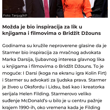
Foto: Tanjug/AP
Možda je bio inspiracija za lik u
knjigama i filmovima o Bridžit Džouns
Godinama su kružile neproverene glasine da je
Starmer bio inspiracija za mračnog advokata
Marka Darsija, ljubavnog interesa glavnog lika
u knjigama i filmovima o Bridžit Džouns. To je
moguće: I Darsi (koga na ekranu igra Kolin Firt)
i Starmer su advokati za ljudska prava. Starmer
je živeo u Oksfordu i Lidsu, baš kao i kreatorka
serijala Helen Filding. Starmerovo veliko
suđenje McDonald’s-u bilo je u centru pažnje
krajem 1990-ih, oko vremena kada je Filding