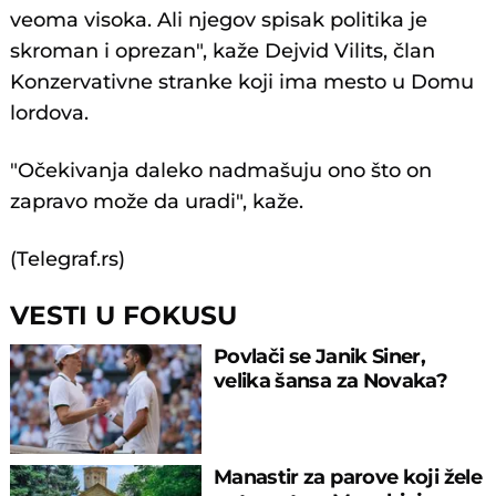
veoma visoka. Ali njegov spisak politika je
skroman i oprezan", kaže Dejvid Vilits, član
Konzervativne stranke koji ima mesto u Domu
lordova.
"Očekivanja daleko nadmašuju ono što on
zapravo može da uradi", kaže.
(Telegraf.rs)
VESTI U FOKUSU
Povlači se Janik Siner,
velika šansa za Novaka?
Manastir za parove koji žele