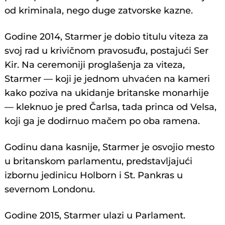
od kriminala, nego duge zatvorske kazne.
Godine 2014, Starmer je dobio titulu viteza za
svoj rad u krivičnom pravosuđu, postajući Ser
Kir. Na ceremoniji proglašenja za viteza,
Starmer — koji je jednom uhvaćen na kameri
kako poziva na ukidanje britanske monarhije
— kleknuo je pred Čarlsa, tada princa od Velsa,
koji ga je dodirnuo mačem po oba ramena.
Godinu dana kasnije, Starmer je osvojio mesto
u britanskom parlamentu, predstavljajući
izbornu jedinicu Holborn i St. Pankras u
severnom Londonu.
Godine 2015, Starmer ulazi u Parlament.