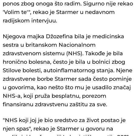
ponos zbog onoga što radim. Sigurno nije rekao
'Volim te'", rekao je Starmer u nedavnom
radijskom intervjuu.
Njegova majka Džozefina bila je medicinska
sestra u britanskom Nacionalnom
zdravstvenom sistemu (NHS). Takođe je bila
hronično bolesna, često je bila u bolnici zbog
Stilove bolesti, autoinflamatornog stanja. Njene
zdravstvene borbe Starmer sada često pominje
u govorima, kao nešto što mu je usadilo značaj
NHS-a, koji pruža besplatnu, porezom
finansiranu zdravstvenu zaštitu za sve.
"NHS koji joj je bio sredstvo za život postao je
njen spas", rekao je Starmer u govoru na